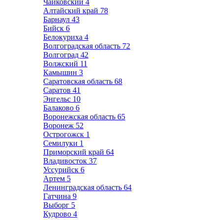
Чайковский
4
Алтайский край
78
Барнаул
43
Бийск
6
Белокуриха
4
Волгоградская область
72
Волгоград
42
Волжский
11
Камышин
3
Саратовская область
68
Саратов
41
Энгельс
10
Балаково
6
Воронежская область
65
Воронеж
52
Острогожск
1
Семилуки
1
Приморский край
64
Владивосток
37
Уссурийск
6
Артем
5
Ленинградская область
64
Гатчина
9
Выборг
5
Кудрово
4