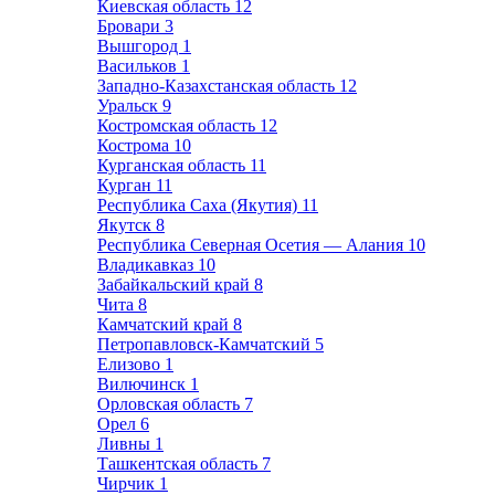
Киевская область
12
Бровари
3
Вышгород
1
Васильков
1
Западно-Казахстанская область
12
Уральск
9
Костромская область
12
Кострома
10
Курганская область
11
Курган
11
Республика Саха (Якутия)
11
Якутск
8
Республика Северная Осетия — Алания
10
Владикавказ
10
Забайкальский край
8
Чита
8
Камчатский край
8
Петропавловск-Камчатский
5
Елизово
1
Вилючинск
1
Орловская область
7
Орел
6
Ливны
1
Ташкентская область
7
Чирчик
1