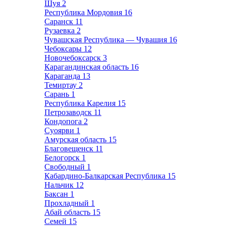
Шуя
2
Республика Мордовия
16
Саранск
11
Рузаевка
2
Чувашская Республика — Чувашия
16
Чебоксары
12
Новочебоксарск
3
Карагандинская область
16
Караганда
13
Темиртау
2
Сарань
1
Республика Карелия
15
Петрозаводск
11
Кондопога
2
Суоярви
1
Амурская область
15
Благовещенск
11
Белогорск
1
Свободный
1
Кабардино-Балкарская Республика
15
Нальчик
12
Баксан
1
Прохладный
1
Абай область
15
Семей
15