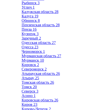
Рыбинск
3
Углич
1
Калужская область
28
Калуга
19
Обнинск
8
Пензенская область
28
Пенза
16
Кузнецк
3
Заречный
2
Одесская область
27
Одесса
23
Черноморск
1
Мурманская область
27
Мурманск
10
Кировск
2
Североморск
2
Атырауская область
26
Атырау
25
Томская область
26
Томск
20
Северск
3
Асино
1
Кировская область
26
Киров
23
Кирово-Чепецк
2