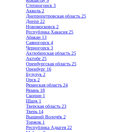
Кокшетау
9
Степногорск
3
Акколь
2
Днепропетровская область
25
Днепр
22
Новомосковск
2
Республика Хакасия
25
Абакан
13
Саяногорск
4
Черногорск
3
Актюбинская область
25
Актобе
25
Оренбургская область
25
Оренбург
16
Бузулук
2
Орск
2
Рязанская область
24
Рязань
18
Скопин
1
Шацк
1
Тверская область
23
Тверь
14
Вышний Волочёк
2
Торжок
1
Республика Адыгея
22