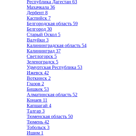
Республика Дагестан
63
Махачкала
36
Дербент
8
Каспийск
7
Белгородская область
59
Белгород
30
Старый Оскол
5
Валуйки
3
Калининградская область
54
Калининград
37
Светлогорск
5
Зеленоградск
5
Удмуртская Республика
53
Ижевск
42
Воткинск
2
Глазов
2
Бишкек
53
Алматинская область
52
Конаев
11
Капшагай
4
Талгар
3
Тюменская область
50
Тюмень
42
Тобольск
3
Ишим
1