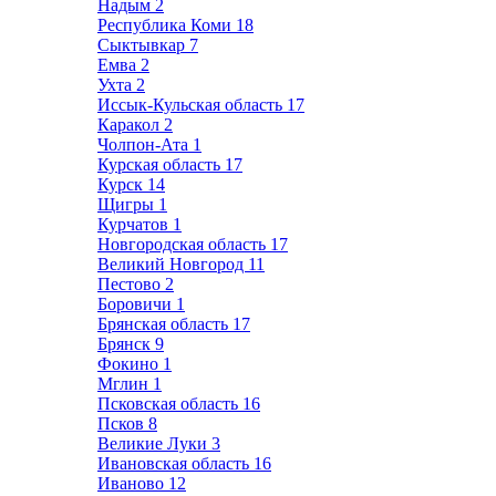
Надым
2
Республика Коми
18
Сыктывкар
7
Емва
2
Ухта
2
Иссык-Кульская область
17
Каракол
2
Чолпон-Ата
1
Курская область
17
Курск
14
Щигры
1
Курчатов
1
Новгородская область
17
Великий Новгород
11
Пестово
2
Боровичи
1
Брянская область
17
Брянск
9
Фокино
1
Мглин
1
Псковская область
16
Псков
8
Великие Луки
3
Ивановская область
16
Иваново
12