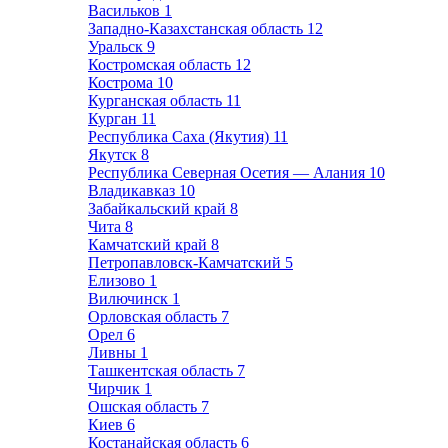
Васильков
1
Западно-Казахстанская область
12
Уральск
9
Костромская область
12
Кострома
10
Курганская область
11
Курган
11
Республика Саха (Якутия)
11
Якутск
8
Республика Северная Осетия — Алания
10
Владикавказ
10
Забайкальский край
8
Чита
8
Камчатский край
8
Петропавловск-Камчатский
5
Елизово
1
Вилючинск
1
Орловская область
7
Орел
6
Ливны
1
Ташкентская область
7
Чирчик
1
Ошская область
7
Киев
6
Костанайская область
6