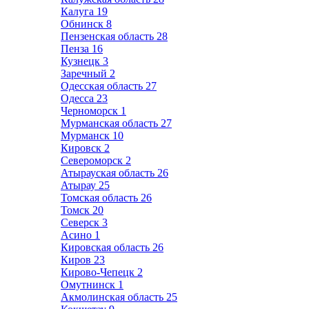
Калуга
19
Обнинск
8
Пензенская область
28
Пенза
16
Кузнецк
3
Заречный
2
Одесская область
27
Одесса
23
Черноморск
1
Мурманская область
27
Мурманск
10
Кировск
2
Североморск
2
Атырауская область
26
Атырау
25
Томская область
26
Томск
20
Северск
3
Асино
1
Кировская область
26
Киров
23
Кирово-Чепецк
2
Омутнинск
1
Акмолинская область
25