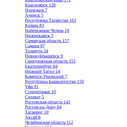
Красноярск
128
Норильск
7
Ачинск
5
Республика Татарстан
161
Казань
83
Набережные Челны
18
Нижнекамск
5
Самарская область
157
Самара
97
Тольятти
34
Новокуйбышевск
9
Свердловская область
151
Екатеринбург
84
Нижний Тагил
14
Каменск-Уральский
7
Республика Башкортостан
150
Уфа
91
Стерлитамак
10
Салават
5
Ростовская область
141
Ростов-на-Дону
84
Таганрог
10
Аксай
8
Челябинская область
112