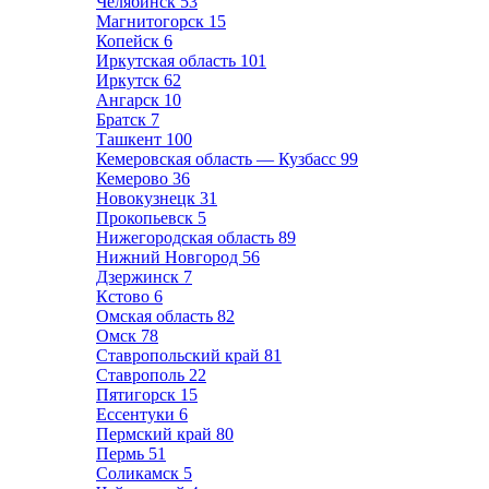
Челябинск
53
Магнитогорск
15
Копейск
6
Иркутская область
101
Иркутск
62
Ангарск
10
Братск
7
Ташкент
100
Кемеровская область — Кузбасс
99
Кемерово
36
Новокузнецк
31
Прокопьевск
5
Нижегородская область
89
Нижний Новгород
56
Дзержинск
7
Кстово
6
Омская область
82
Омск
78
Ставропольский край
81
Ставрополь
22
Пятигорск
15
Ессентуки
6
Пермский край
80
Пермь
51
Соликамск
5