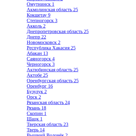
Омутнинск
1
Акмолинская область
25
Кокшетау
9
Степногорск
3
Акколь
2
Днепропетровская область
25
Днепр
22
Новомосковск
2
Республика Хакасия
25
Абакан
13
Саяногорск
4
Черногорск
3
Актюбинская область
25
Актобе
25
Оренбургская область
25
Оренбург
16
Бузулук
2
Орск
2
Рязанская область
24
Рязань
18
Скопин
1
Шацк
1
Тверская область
23
Тверь
14
Вышний Волочёк
2