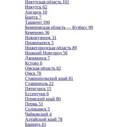
Иркутская область
101
Иркутск
62
Ангарск
10
Братск
7
Ташкент
100
Кемеровская область — Кузбасс
99
Кемерово
36
Новокузнецк
31
Прокопьевск
5
Нижегородская область
89
Нижний Новгород
56
Дзержинск
7
Кстово
6
Омская область
82
Омск
78
Ставропольский край
81
Ставрополь
22
Пятигорск
15
Ессентуки
6
Пермский край
80
Пермь
51
Соликамск
5
Чайковский
4
Алтайский край
78
Барнаул
43