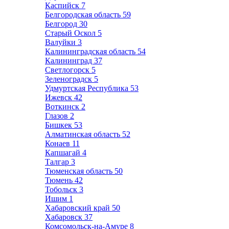
Каспийск
7
Белгородская область
59
Белгород
30
Старый Оскол
5
Валуйки
3
Калининградская область
54
Калининград
37
Светлогорск
5
Зеленоградск
5
Удмуртская Республика
53
Ижевск
42
Воткинск
2
Глазов
2
Бишкек
53
Алматинская область
52
Конаев
11
Капшагай
4
Талгар
3
Тюменская область
50
Тюмень
42
Тобольск
3
Ишим
1
Хабаровский край
50
Хабаровск
37
Комсомольск-на-Амуре
8