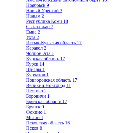
Ноябрьск
9
Новый Уренгой
3
Надым
2
Республика Коми
18
Сыктывкар
7
Емва
2
Ухта
2
Иссык-Кульская область
17
Каракол
2
Чолпон-Ата
1
Курская область
17
Курск
14
Щигры
1
Курчатов
1
Новгородская область
17
Великий Новгород
11
Пестово
2
Боровичи
1
Брянская область
17
Брянск
9
Фокино
1
Мглин
1
Псковская область
16
Псков
8