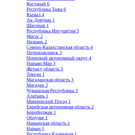
Костанай
6
Республика Тыва
6
Кызыл
4
Ак-Довурак
1
Шагонар
1
Республика Ингушетия
5
Магас
2
Назрань
2
Северо-Казахстанская область
4
Петропавловск
3
Ненецкий автономный округ
4
Нарьян-Мар
3
Жетысу область
3
Текели
1
Магаданская область
3
Магадан
2
Чувашская Республика
3
Алатырь
1
Мариинский Посад
1
Еврейская автономная область
2
Биробиджан
1
Облучье
1
Нарынская область
1
Нарын
1
Республика Калмыкия
1