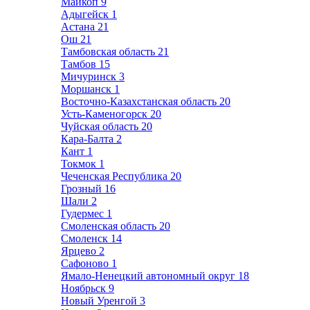
Майкоп
9
Адыгейск
1
Астана
21
Ош
21
Тамбовская область
21
Тамбов
15
Мичуринск
3
Моршанск
1
Восточно-Казахстанская область
20
Усть-Каменогорск
20
Чуйская область
20
Кара-Балта
2
Кант
1
Токмок
1
Чеченская Республика
20
Грозный
16
Шали
2
Гудермес
1
Смоленская область
20
Смоленск
14
Ярцево
2
Сафоново
1
Ямало-Ненецкий автономный округ
18
Ноябрьск
9
Новый Уренгой
3