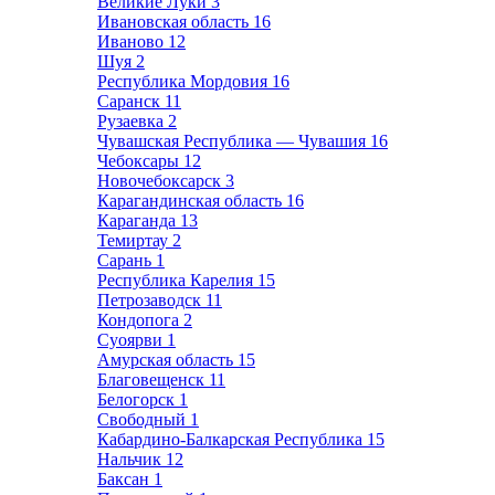
Великие Луки
3
Ивановская область
16
Иваново
12
Шуя
2
Республика Мордовия
16
Саранск
11
Рузаевка
2
Чувашская Республика — Чувашия
16
Чебоксары
12
Новочебоксарск
3
Карагандинская область
16
Караганда
13
Темиртау
2
Сарань
1
Республика Карелия
15
Петрозаводск
11
Кондопога
2
Суоярви
1
Амурская область
15
Благовещенск
11
Белогорск
1
Свободный
1
Кабардино-Балкарская Республика
15
Нальчик
12
Баксан
1