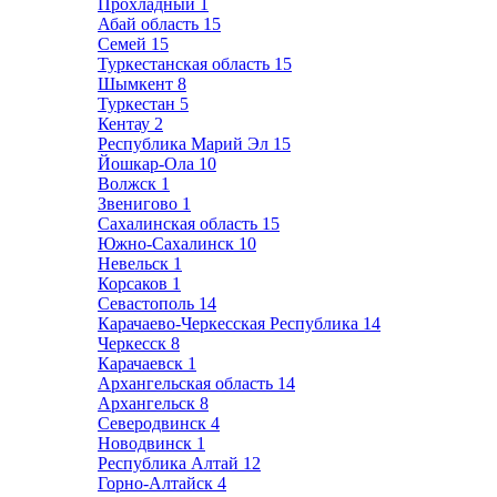
Прохладный
1
Абай область
15
Семей
15
Туркестанская область
15
Шымкент
8
Туркестан
5
Кентау
2
Республика Марий Эл
15
Йошкар-Ола
10
Волжск
1
Звенигово
1
Сахалинская область
15
Южно-Сахалинск
10
Невельск
1
Корсаков
1
Севастополь
14
Карачаево-Черкесская Республика
14
Черкесск
8
Карачаевск
1
Архангельская область
14
Архангельск
8
Северодвинск
4
Новодвинск
1
Республика Алтай
12
Горно-Алтайск
4