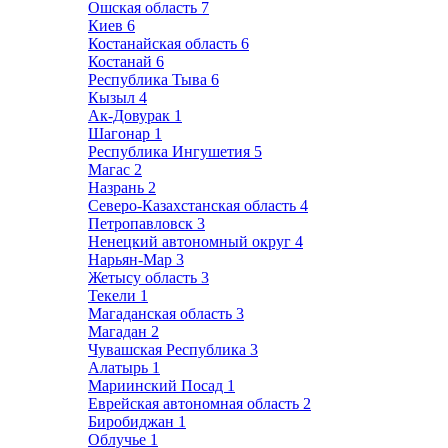
Ошская область
7
Киев
6
Костанайская область
6
Костанай
6
Республика Тыва
6
Кызыл
4
Ак-Довурак
1
Шагонар
1
Республика Ингушетия
5
Магас
2
Назрань
2
Северо-Казахстанская область
4
Петропавловск
3
Ненецкий автономный округ
4
Нарьян-Мар
3
Жетысу область
3
Текели
1
Магаданская область
3
Магадан
2
Чувашская Республика
3
Алатырь
1
Мариинский Посад
1
Еврейская автономная область
2
Биробиджан
1
Облучье
1