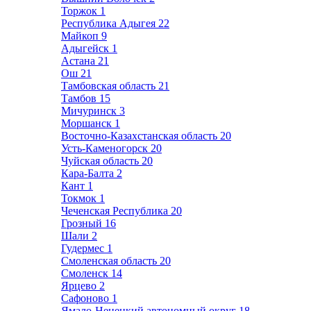
Торжок
1
Республика Адыгея
22
Майкоп
9
Адыгейск
1
Астана
21
Ош
21
Тамбовская область
21
Тамбов
15
Мичуринск
3
Моршанск
1
Восточно-Казахстанская область
20
Усть-Каменогорск
20
Чуйская область
20
Кара-Балта
2
Кант
1
Токмок
1
Чеченская Республика
20
Грозный
16
Шали
2
Гудермес
1
Смоленская область
20
Смоленск
14
Ярцево
2
Сафоново
1
Ямало-Ненецкий автономный округ
18