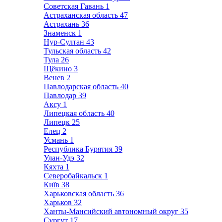
Советская Гавань
1
Астраханская область
47
Астрахань
36
Знаменск
1
Нур-Султан
43
Тульская область
42
Тула
26
Щёкино
3
Венев
2
Павлодарская область
40
Павлодар
39
Аксу
1
Липецкая область
40
Липецк
25
Елец
2
Усмань
1
Республика Бурятия
39
Улан-Удэ
32
Кяхта
1
Северобайкальск
1
Київ
38
Харьковская область
36
Харьков
32
Ханты-Мансийский автономный округ
35
Сургут
17