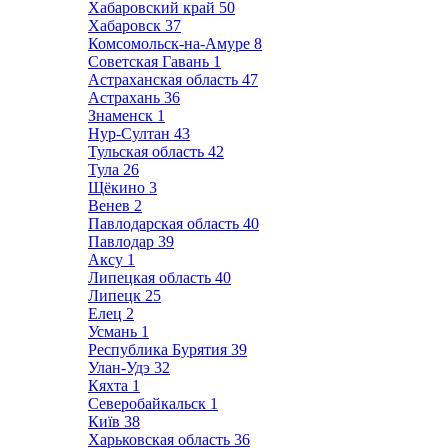
Хабаровский край
50
Хабаровск
37
Комсомольск-на-Амуре
8
Советская Гавань
1
Астраханская область
47
Астрахань
36
Знаменск
1
Нур-Султан
43
Тульская область
42
Тула
26
Щёкино
3
Венев
2
Павлодарская область
40
Павлодар
39
Аксу
1
Липецкая область
40
Липецк
25
Елец
2
Усмань
1
Республика Бурятия
39
Улан-Удэ
32
Кяхта
1
Северобайкальск
1
Київ
38
Харьковская область
36