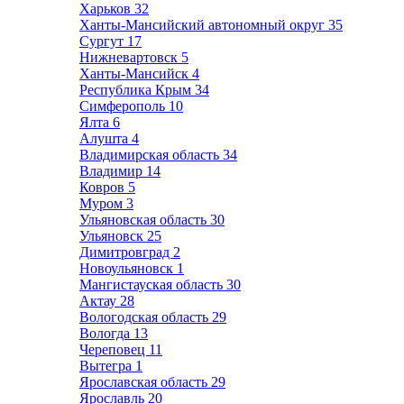
Харьков
32
Ханты-Мансийский автономный округ
35
Сургут
17
Нижневартовск
5
Ханты-Мансийск
4
Республика Крым
34
Симферополь
10
Ялта
6
Алушта
4
Владимирская область
34
Владимир
14
Ковров
5
Муром
3
Ульяновская область
30
Ульяновск
25
Димитровград
2
Новоульяновск
1
Мангистауская область
30
Актау
28
Вологодская область
29
Вологда
13
Череповец
11
Вытегра
1
Ярославская область
29
Ярославль
20