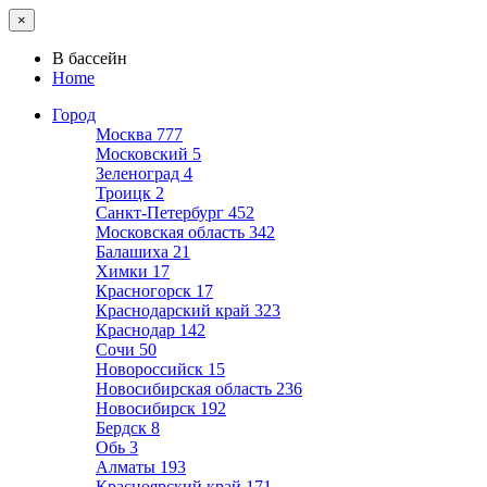
×
В бассейн
Home
Город
Москва
777
Московский
5
Зеленоград
4
Троицк
2
Санкт-Петербург
452
Московская область
342
Балашиха
21
Химки
17
Красногорск
17
Краснодарский край
323
Краснодар
142
Сочи
50
Новороссийск
15
Новосибирская область
236
Новосибирск
192
Бердск
8
Обь
3
Алматы
193
Красноярский край
171