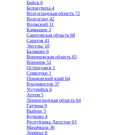
Бийск
6
Белокуриха
4
Волгоградская область
72
Волгоград
42
Волжский
11
Камышин
3
Саратовская область
68
Саратов
41
Энгельс
10
Балаково
6
Воронежская область
65
Воронеж
52
Острогожск
1
Семилуки
1
Приморский край
64
Владивосток
37
Уссурийск
6
Артем
5
Ленинградская область
64
Гатчина
9
Выборг
5
Кудрово
4
Республика Дагестан
63
Махачкала
36
Дербент
8