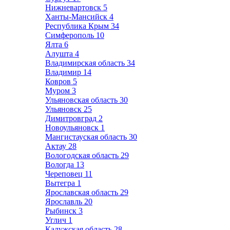
Нижневартовск
5
Ханты-Мансийск
4
Республика Крым
34
Симферополь
10
Ялта
6
Алушта
4
Владимирская область
34
Владимир
14
Ковров
5
Муром
3
Ульяновская область
30
Ульяновск
25
Димитровград
2
Новоульяновск
1
Мангистауская область
30
Актау
28
Вологодская область
29
Вологда
13
Череповец
11
Вытегра
1
Ярославская область
29
Ярославль
20
Рыбинск
3
Углич
1
Калужская область
28