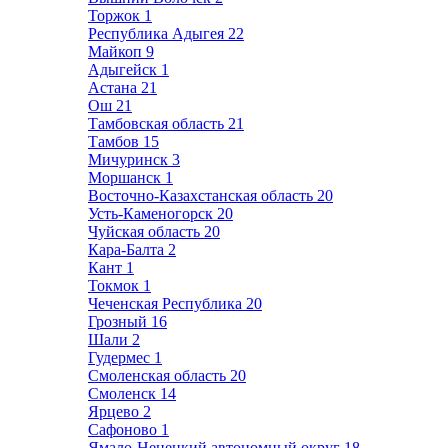
Торжок
1
Республика Адыгея
22
Майкоп
9
Адыгейск
1
Астана
21
Ош
21
Тамбовская область
21
Тамбов
15
Мичуринск
3
Моршанск
1
Восточно-Казахстанская область
20
Усть-Каменогорск
20
Чуйская область
20
Кара-Балта
2
Кант
1
Токмок
1
Чеченская Республика
20
Грозный
16
Шали
2
Гудермес
1
Смоленская область
20
Смоленск
14
Ярцево
2
Сафоново
1
Ямало-Ненецкий автономный округ
18