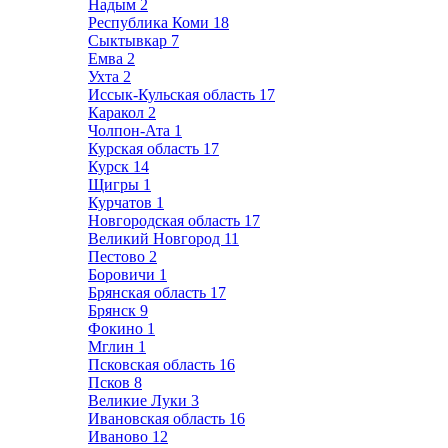
Надым
2
Республика Коми
18
Сыктывкар
7
Емва
2
Ухта
2
Иссык-Кульская область
17
Каракол
2
Чолпон-Ата
1
Курская область
17
Курск
14
Щигры
1
Курчатов
1
Новгородская область
17
Великий Новгород
11
Пестово
2
Боровичи
1
Брянская область
17
Брянск
9
Фокино
1
Мглин
1
Псковская область
16
Псков
8
Великие Луки
3
Ивановская область
16
Иваново
12