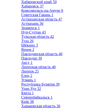
Хабаровский край
50
Хабаровск
37
Комсомольск-на-Амуре
8
Советская Гавань
1
Астраханская область
47
Астрахань
36
Знаменск
1
Нур-Султан
43
Тульская область
42
Тула
26
Щёкино
3
Венев
2
Павлодарская область
40
Павлодар
39
Аксу
1
Липецкая область
40
Липецк
25
Елец
2
Усмань
1
Республика Бурятия
39
Улан-Удэ
32
Кяхта
1
Северобайкальск
1
Київ
38
Харьковская область
36