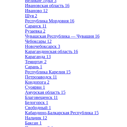
Великие Луки
3
Ивановская область
16
Иваново
12
Шуя
2
Республика Мордовия
16
Саранск
11
Рузаевка
2
Чувашская Республика — Чувашия
16
Чебоксары
12
Новочебоксарск
3
Карагандинская область
16
Караганда
13
Темиртау
2
Сарань
1
Республика Карелия
15
Петрозаводск
11
Кондопога
2
Суоярви
1
Амурская область
15
Благовещенск
11
Белогорск
1
Свободный
1
Кабардино-Балкарская Республика
15
Нальчик
12
Баксан
1