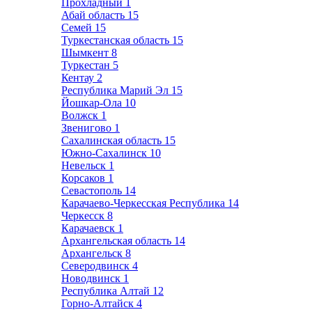
Прохладный
1
Абай область
15
Семей
15
Туркестанская область
15
Шымкент
8
Туркестан
5
Кентау
2
Республика Марий Эл
15
Йошкар-Ола
10
Волжск
1
Звенигово
1
Сахалинская область
15
Южно-Сахалинск
10
Невельск
1
Корсаков
1
Севастополь
14
Карачаево-Черкесская Республика
14
Черкесск
8
Карачаевск
1
Архангельская область
14
Архангельск
8
Северодвинск
4
Новодвинск
1
Республика Алтай
12
Горно-Алтайск
4