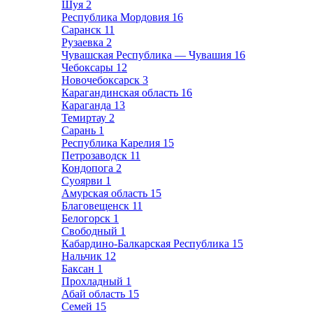
Шуя
2
Республика Мордовия
16
Саранск
11
Рузаевка
2
Чувашская Республика — Чувашия
16
Чебоксары
12
Новочебоксарск
3
Карагандинская область
16
Караганда
13
Темиртау
2
Сарань
1
Республика Карелия
15
Петрозаводск
11
Кондопога
2
Суоярви
1
Амурская область
15
Благовещенск
11
Белогорск
1
Свободный
1
Кабардино-Балкарская Республика
15
Нальчик
12
Баксан
1
Прохладный
1
Абай область
15
Семей
15