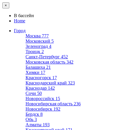
×
В бассейн
Home
Город
Москва
777
Московский
5
Зеленоград
4
Троицк
2
Санкт-Петербург
452
Московская область
342
Балашиха
21
Химки
17
Красногорск
17
Краснодарский край
323
Краснодар
142
Сочи
50
Новороссийск
15
Новосибирская область
236
Новосибирск
192
Бердск
8
Обь
3
Алматы
193
Красноярский край
171