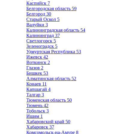
Каспийск
7
Белгородская область
59
Белгород
30
Старый Оскол
5
Валуйки
3
Калининградская область
54
Калининград
37
Светлогорск
5
Зеленоградск
5
Удмуртская Республика
53
Ижевск
42
Воткинск
2
Глазов
2
Бишкек
53
Алматинская область
52
Конаев
11
Капшагай
4
Талгар
3
Тюменская область
50
Тюмень
42
Тобольск
3
Ишим
1
Хабаровский край
50
Хабаровск
37
Комсомольск-на-Амуре
8