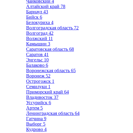
Чайковский
4
Алтайский край
78
Барнаул
43
Бийск
6
Белокуриха
4
Волгоградская область
72
Волгоград
42
Волжский
11
Камышин
3
Саратовская область
68
Саратов
41
Энгельс
10
Балаково
6
Воронежская область
65
Воронеж
52
Острогожск
1
Семилуки
1
Приморский край
64
Владивосток
37
Уссурийск
6
Артем
5
Ленинградская область
64
Гатчина
9
Выборг
5
Кудрово
4