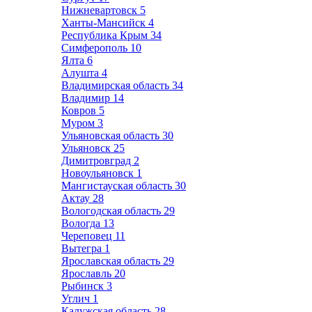
Нижневартовск
5
Ханты-Мансийск
4
Республика Крым
34
Симферополь
10
Ялта
6
Алушта
4
Владимирская область
34
Владимир
14
Ковров
5
Муром
3
Ульяновская область
30
Ульяновск
25
Димитровград
2
Новоульяновск
1
Мангистауская область
30
Актау
28
Вологодская область
29
Вологда
13
Череповец
11
Вытегра
1
Ярославская область
29
Ярославль
20
Рыбинск
3
Углич
1
Калужская область
28