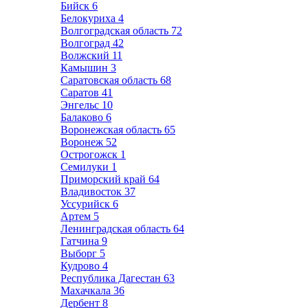
Бийск
6
Белокуриха
4
Волгоградская область
72
Волгоград
42
Волжский
11
Камышин
3
Саратовская область
68
Саратов
41
Энгельс
10
Балаково
6
Воронежская область
65
Воронеж
52
Острогожск
1
Семилуки
1
Приморский край
64
Владивосток
37
Уссурийск
6
Артем
5
Ленинградская область
64
Гатчина
9
Выборг
5
Кудрово
4
Республика Дагестан
63
Махачкала
36
Дербент
8