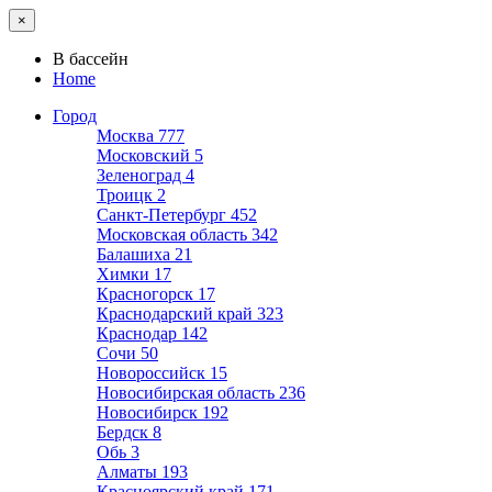
×
В бассейн
Home
Город
Москва
777
Московский
5
Зеленоград
4
Троицк
2
Санкт-Петербург
452
Московская область
342
Балашиха
21
Химки
17
Красногорск
17
Краснодарский край
323
Краснодар
142
Сочи
50
Новороссийск
15
Новосибирская область
236
Новосибирск
192
Бердск
8
Обь
3
Алматы
193
Красноярский край
171