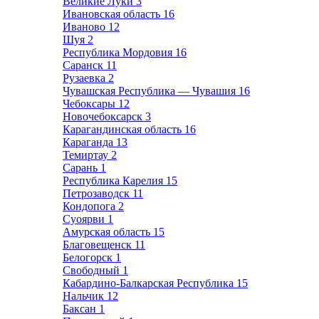
Великие Луки
3
Ивановская область
16
Иваново
12
Шуя
2
Республика Мордовия
16
Саранск
11
Рузаевка
2
Чувашская Республика — Чувашия
16
Чебоксары
12
Новочебоксарск
3
Карагандинская область
16
Караганда
13
Темиртау
2
Сарань
1
Республика Карелия
15
Петрозаводск
11
Кондопога
2
Суоярви
1
Амурская область
15
Благовещенск
11
Белогорск
1
Свободный
1
Кабардино-Балкарская Республика
15
Нальчик
12
Баксан
1