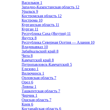
Васильков
1
Западно-Казахстанская область
12
Уральск
9
Костромская область
12
Кострома
10
Курганская область
11
Курган
11
Республика Саха (Якутия)
11
Якутск
8
Республика Северная Осетия — Алания
10
Владикавказ
10
Забайкальский край
8
Чита
8
Камчатский край
8
Петропавловск-Камчатский
5
Елизово
1
Вилючинск
1
Орловская область
7
Орел
6
Ливны
1
Ташкентская область
7
Чирчик
1
Ошская область
7
Киев
6
Костанайская область
6