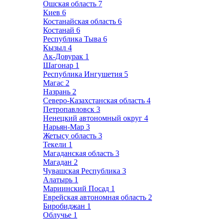
Ошская область
7
Киев
6
Костанайская область
6
Костанай
6
Республика Тыва
6
Кызыл
4
Ак-Довурак
1
Шагонар
1
Республика Ингушетия
5
Магас
2
Назрань
2
Северо-Казахстанская область
4
Петропавловск
3
Ненецкий автономный округ
4
Нарьян-Мар
3
Жетысу область
3
Текели
1
Магаданская область
3
Магадан
2
Чувашская Республика
3
Алатырь
1
Мариинский Посад
1
Еврейская автономная область
2
Биробиджан
1
Облучье
1