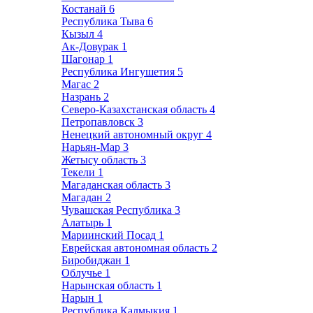
Костанай
6
Республика Тыва
6
Кызыл
4
Ак-Довурак
1
Шагонар
1
Республика Ингушетия
5
Магас
2
Назрань
2
Северо-Казахстанская область
4
Петропавловск
3
Ненецкий автономный округ
4
Нарьян-Мар
3
Жетысу область
3
Текели
1
Магаданская область
3
Магадан
2
Чувашская Республика
3
Алатырь
1
Мариинский Посад
1
Еврейская автономная область
2
Биробиджан
1
Облучье
1
Нарынская область
1
Нарын
1
Республика Калмыкия
1