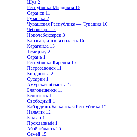
Шуя
2
Республика Мордовия
16
Саранск
11
Рузаевка
2
Чувашская Республика — Чувашия
16
Чебоксары
12
Новочебоксарск
3
Карагандинская область
16
Караганда
13
Темиртау
2
Сарань
1
Республика Карелия
15
Петрозаводск
11
Кондопога
2
Суоярви
1
Амурская область
15
Благовещенск
11
Белогорск
1
Свободный
1
Кабардино-Балкарская Республика
15
Нальчик
12
Баксан
1
Прохладный
1
Абай область
15
Семей
15