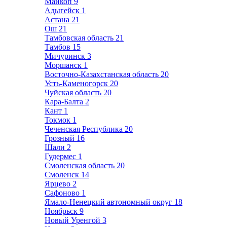
Майкоп
9
Адыгейск
1
Астана
21
Ош
21
Тамбовская область
21
Тамбов
15
Мичуринск
3
Моршанск
1
Восточно-Казахстанская область
20
Усть-Каменогорск
20
Чуйская область
20
Кара-Балта
2
Кант
1
Токмок
1
Чеченская Республика
20
Грозный
16
Шали
2
Гудермес
1
Смоленская область
20
Смоленск
14
Ярцево
2
Сафоново
1
Ямало-Ненецкий автономный округ
18
Ноябрьск
9
Новый Уренгой
3