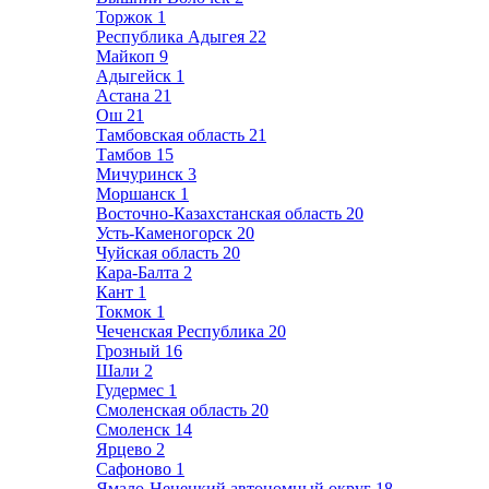
Торжок
1
Республика Адыгея
22
Майкоп
9
Адыгейск
1
Астана
21
Ош
21
Тамбовская область
21
Тамбов
15
Мичуринск
3
Моршанск
1
Восточно-Казахстанская область
20
Усть-Каменогорск
20
Чуйская область
20
Кара-Балта
2
Кант
1
Токмок
1
Чеченская Республика
20
Грозный
16
Шали
2
Гудермес
1
Смоленская область
20
Смоленск
14
Ярцево
2
Сафоново
1
Ямало-Ненецкий автономный округ
18