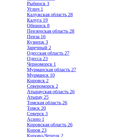
Рыбинск
3
Углич
1
Калужская область
28
Калуга
19
Обнинск
8
Пензенская область
28
Пенза
16
Кузнецк
3
Заречный
2
Одесская область
27
Одесса
23
Черноморск
1
Мурманская область
27
Мурманск
10
Кировск
2
Североморск
2
Атырауская область
26
Атырау
25
Томская область
26
Томск
20
Северск
3
Асино
1
Кировская область
26
Киров
23
Кирово-Чепецк
2