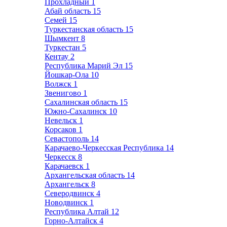
Прохладный
1
Абай область
15
Семей
15
Туркестанская область
15
Шымкент
8
Туркестан
5
Кентау
2
Республика Марий Эл
15
Йошкар-Ола
10
Волжск
1
Звенигово
1
Сахалинская область
15
Южно-Сахалинск
10
Невельск
1
Корсаков
1
Севастополь
14
Карачаево-Черкесская Республика
14
Черкесск
8
Карачаевск
1
Архангельская область
14
Архангельск
8
Северодвинск
4
Новодвинск
1
Республика Алтай
12
Горно-Алтайск
4