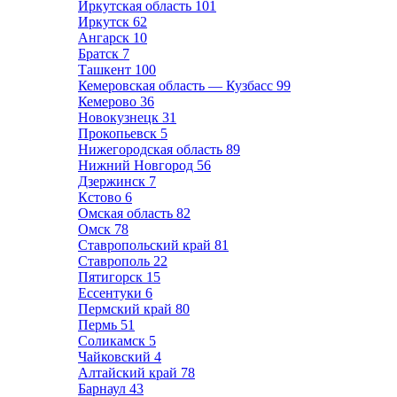
Иркутская область
101
Иркутск
62
Ангарск
10
Братск
7
Ташкент
100
Кемеровская область — Кузбасс
99
Кемерово
36
Новокузнецк
31
Прокопьевск
5
Нижегородская область
89
Нижний Новгород
56
Дзержинск
7
Кстово
6
Омская область
82
Омск
78
Ставропольский край
81
Ставрополь
22
Пятигорск
15
Ессентуки
6
Пермский край
80
Пермь
51
Соликамск
5
Чайковский
4
Алтайский край
78
Барнаул
43