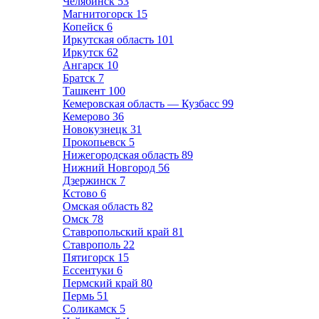
Челябинск
53
Магнитогорск
15
Копейск
6
Иркутская область
101
Иркутск
62
Ангарск
10
Братск
7
Ташкент
100
Кемеровская область — Кузбасс
99
Кемерово
36
Новокузнецк
31
Прокопьевск
5
Нижегородская область
89
Нижний Новгород
56
Дзержинск
7
Кстово
6
Омская область
82
Омск
78
Ставропольский край
81
Ставрополь
22
Пятигорск
15
Ессентуки
6
Пермский край
80
Пермь
51
Соликамск
5