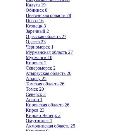
Калуга
19
Обнинск
8
Пензенская область
28
Пенза
16
Кузнецк
3
Заречный
2
Одесская область
27
Одесса
23
Черноморск
1
Мурманская область
27
Мурманск
10
Кировск
2
Североморск
2
Атырауская область
26
Атырау
25
Томская область
26
Томск
20
Северск
3
Асино
1
Кировская область
26
Киров
23
Кирово-Чепецк
2
Омутнинск
1
Акмолинская область
25