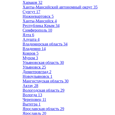
Харьков
32
Ханты-Мансийский автономный округ
35
Сургут
17
Нижневартовск
5
Ханты-Мансийск
4
Республика Крым
34
Симферополь
10
Ялта
6
Алушта
4
Владимирская область
34
Владимир
14
Ковров
5
Муром
3
Ульяновская область
30
Ульяновск
25
Димитровград
2
Новоульяновск
1
Мангистауская область
30
Актау
28
Вологодская область
29
Вологда
13
Череповец
11
Вытегра
1
Ярославская область
29
Ярославль
20