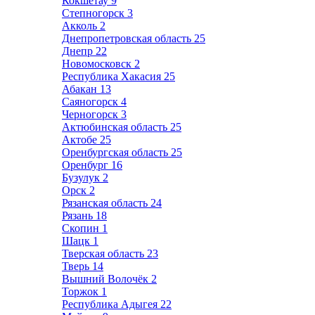
Кокшетау
9
Степногорск
3
Акколь
2
Днепропетровская область
25
Днепр
22
Новомосковск
2
Республика Хакасия
25
Абакан
13
Саяногорск
4
Черногорск
3
Актюбинская область
25
Актобе
25
Оренбургская область
25
Оренбург
16
Бузулук
2
Орск
2
Рязанская область
24
Рязань
18
Скопин
1
Шацк
1
Тверская область
23
Тверь
14
Вышний Волочёк
2
Торжок
1
Республика Адыгея
22