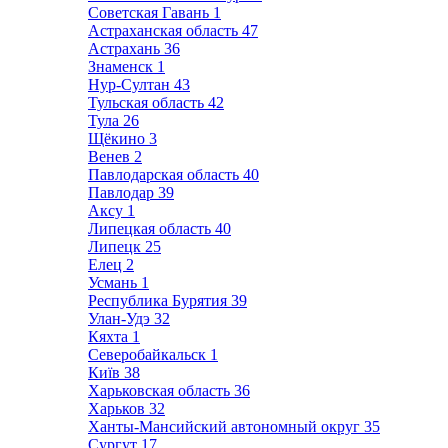
Советская Гавань
1
Астраханская область
47
Астрахань
36
Знаменск
1
Нур-Султан
43
Тульская область
42
Тула
26
Щёкино
3
Венев
2
Павлодарская область
40
Павлодар
39
Аксу
1
Липецкая область
40
Липецк
25
Елец
2
Усмань
1
Республика Бурятия
39
Улан-Удэ
32
Кяхта
1
Северобайкальск
1
Київ
38
Харьковская область
36
Харьков
32
Ханты-Мансийский автономный округ
35
Сургут
17