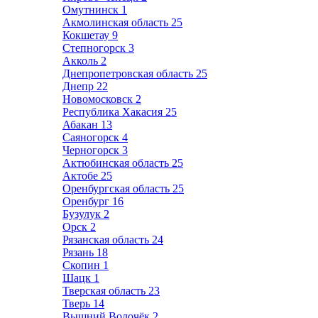
Омутнинск
1
Акмолинская область
25
Кокшетау
9
Степногорск
3
Акколь
2
Днепропетровская область
25
Днепр
22
Новомосковск
2
Республика Хакасия
25
Абакан
13
Саяногорск
4
Черногорск
3
Актюбинская область
25
Актобе
25
Оренбургская область
25
Оренбург
16
Бузулук
2
Орск
2
Рязанская область
24
Рязань
18
Скопин
1
Шацк
1
Тверская область
23
Тверь
14
Вышний Волочёк
2