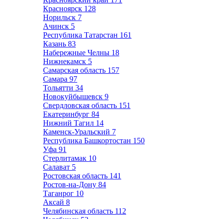
Красноярск
128
Норильск
7
Ачинск
5
Республика Татарстан
161
Казань
83
Набережные Челны
18
Нижнекамск
5
Самарская область
157
Самара
97
Тольятти
34
Новокуйбышевск
9
Свердловская область
151
Екатеринбург
84
Нижний Тагил
14
Каменск-Уральский
7
Республика Башкортостан
150
Уфа
91
Стерлитамак
10
Салават
5
Ростовская область
141
Ростов-на-Дону
84
Таганрог
10
Аксай
8
Челябинская область
112