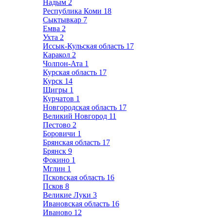
Надым
2
Республика Коми
18
Сыктывкар
7
Емва
2
Ухта
2
Иссык-Кульская область
17
Каракол
2
Чолпон-Ата
1
Курская область
17
Курск
14
Щигры
1
Курчатов
1
Новгородская область
17
Великий Новгород
11
Пестово
2
Боровичи
1
Брянская область
17
Брянск
9
Фокино
1
Мглин
1
Псковская область
16
Псков
8
Великие Луки
3
Ивановская область
16
Иваново
12