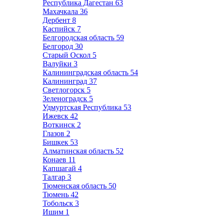
Республика Дагестан
63
Махачкала
36
Дербент
8
Каспийск
7
Белгородская область
59
Белгород
30
Старый Оскол
5
Валуйки
3
Калининградская область
54
Калининград
37
Светлогорск
5
Зеленоградск
5
Удмуртская Республика
53
Ижевск
42
Воткинск
2
Глазов
2
Бишкек
53
Алматинская область
52
Конаев
11
Капшагай
4
Талгар
3
Тюменская область
50
Тюмень
42
Тобольск
3
Ишим
1