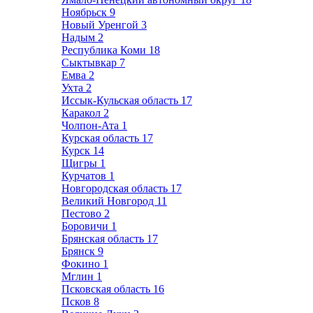
Ноябрьск
9
Новый Уренгой
3
Надым
2
Республика Коми
18
Сыктывкар
7
Емва
2
Ухта
2
Иссык-Кульская область
17
Каракол
2
Чолпон-Ата
1
Курская область
17
Курск
14
Щигры
1
Курчатов
1
Новгородская область
17
Великий Новгород
11
Пестово
2
Боровичи
1
Брянская область
17
Брянск
9
Фокино
1
Мглин
1
Псковская область
16
Псков
8