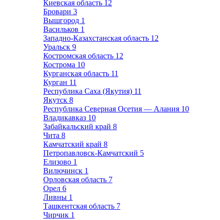
Киевская область
12
Бровари
3
Вышгород
1
Васильков
1
Западно-Казахстанская область
12
Уральск
9
Костромская область
12
Кострома
10
Курганская область
11
Курган
11
Республика Саха (Якутия)
11
Якутск
8
Республика Северная Осетия — Алания
10
Владикавказ
10
Забайкальский край
8
Чита
8
Камчатский край
8
Петропавловск-Камчатский
5
Елизово
1
Вилючинск
1
Орловская область
7
Орел
6
Ливны
1
Ташкентская область
7
Чирчик
1