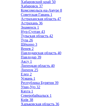
Хабаровский край
50
Хабаровск
37
Комсомольск-на-Амуре
8
Советская Гавань
1
Астраханская область
47
Астрахань
36
Знаменск
1
Нур-Султан
43
Тульская область
42
Тула
26
Щёкино
3
Венев
2
Павлодарская область
40
Павлодар
39
Аксу
1
Липецкая область
40
Липецк
25
Елец
2
Усмань
1
Республика Бурятия
39
Улан-Удэ
32
Кяхта
1
Северобайкальск
1
Київ
38
Харьковская область
36