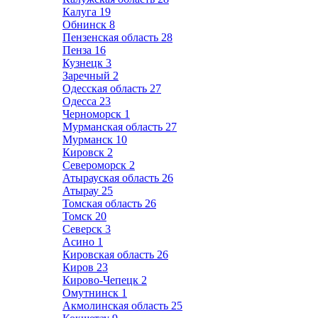
Калуга
19
Обнинск
8
Пензенская область
28
Пенза
16
Кузнецк
3
Заречный
2
Одесская область
27
Одесса
23
Черноморск
1
Мурманская область
27
Мурманск
10
Кировск
2
Североморск
2
Атырауская область
26
Атырау
25
Томская область
26
Томск
20
Северск
3
Асино
1
Кировская область
26
Киров
23
Кирово-Чепецк
2
Омутнинск
1
Акмолинская область
25