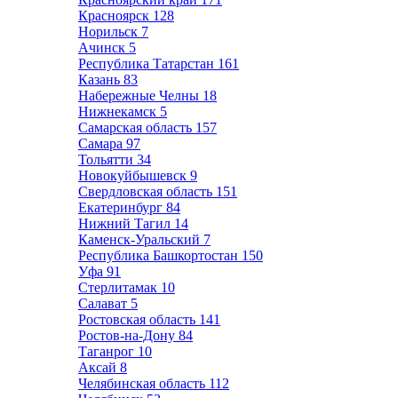
Красноярск
128
Норильск
7
Ачинск
5
Республика Татарстан
161
Казань
83
Набережные Челны
18
Нижнекамск
5
Самарская область
157
Самара
97
Тольятти
34
Новокуйбышевск
9
Свердловская область
151
Екатеринбург
84
Нижний Тагил
14
Каменск-Уральский
7
Республика Башкортостан
150
Уфа
91
Стерлитамак
10
Салават
5
Ростовская область
141
Ростов-на-Дону
84
Таганрог
10
Аксай
8
Челябинская область
112