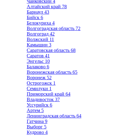
Чайковский
4
Алтайский край
78
Барнаул
43
Бийск
6
Белокуриха
4
Волгоградская область
72
Волгоград
42
Волжский
11
Камышин
3
Саратовская область
68
Саратов
41
Энгельс
10
Балаково
6
Воронежская область
65
Воронеж
52
Острогожск
1
Семилуки
1
Приморский край
64
Владивосток
37
Уссурийск
6
Артем
5
Ленинградская область
64
Гатчина
9
Выборг
5
Кудрово
4