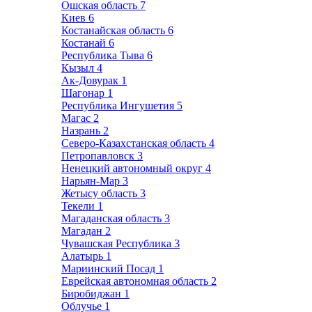
Ошская область
7
Киев
6
Костанайская область
6
Костанай
6
Республика Тыва
6
Кызыл
4
Ак-Довурак
1
Шагонар
1
Республика Ингушетия
5
Магас
2
Назрань
2
Северо-Казахстанская область
4
Петропавловск
3
Ненецкий автономный округ
4
Нарьян-Мар
3
Жетысу область
3
Текели
1
Магаданская область
3
Магадан
2
Чувашская Республика
3
Алатырь
1
Мариинский Посад
1
Еврейская автономная область
2
Биробиджан
1
Облучье
1