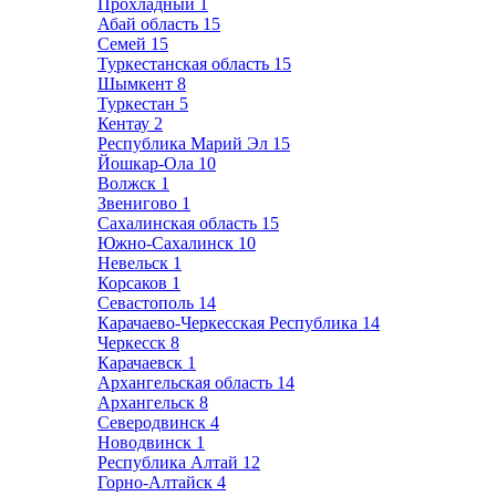
Прохладный
1
Абай область
15
Семей
15
Туркестанская область
15
Шымкент
8
Туркестан
5
Кентау
2
Республика Марий Эл
15
Йошкар-Ола
10
Волжск
1
Звенигово
1
Сахалинская область
15
Южно-Сахалинск
10
Невельск
1
Корсаков
1
Севастополь
14
Карачаево-Черкесская Республика
14
Черкесск
8
Карачаевск
1
Архангельская область
14
Архангельск
8
Северодвинск
4
Новодвинск
1
Республика Алтай
12
Горно-Алтайск
4