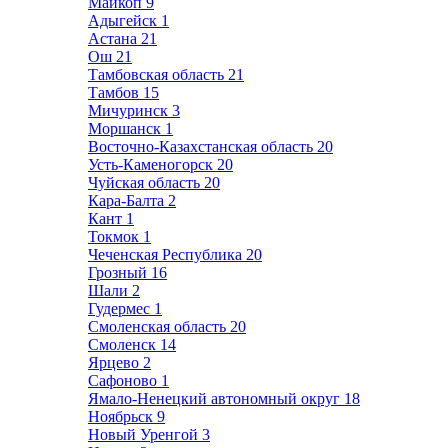
Майкоп
9
Адыгейск
1
Астана
21
Ош
21
Тамбовская область
21
Тамбов
15
Мичуринск
3
Моршанск
1
Восточно-Казахстанская область
20
Усть-Каменогорск
20
Чуйская область
20
Кара-Балта
2
Кант
1
Токмок
1
Чеченская Республика
20
Грозный
16
Шали
2
Гудермес
1
Смоленская область
20
Смоленск
14
Ярцево
2
Сафоново
1
Ямало-Ненецкий автономный округ
18
Ноябрьск
9
Новый Уренгой
3