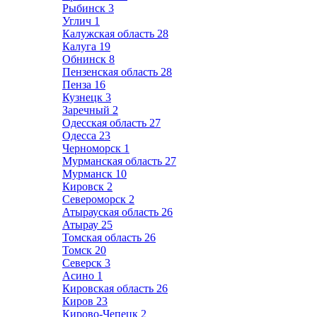
Рыбинск
3
Углич
1
Калужская область
28
Калуга
19
Обнинск
8
Пензенская область
28
Пенза
16
Кузнецк
3
Заречный
2
Одесская область
27
Одесса
23
Черноморск
1
Мурманская область
27
Мурманск
10
Кировск
2
Североморск
2
Атырауская область
26
Атырау
25
Томская область
26
Томск
20
Северск
3
Асино
1
Кировская область
26
Киров
23
Кирово-Чепецк
2