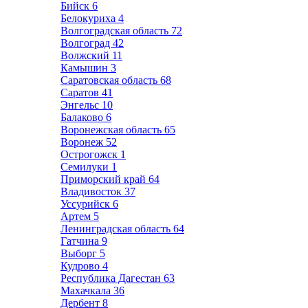
Бийск
6
Белокуриха
4
Волгоградская область
72
Волгоград
42
Волжский
11
Камышин
3
Саратовская область
68
Саратов
41
Энгельс
10
Балаково
6
Воронежская область
65
Воронеж
52
Острогожск
1
Семилуки
1
Приморский край
64
Владивосток
37
Уссурийск
6
Артем
5
Ленинградская область
64
Гатчина
9
Выборг
5
Кудрово
4
Республика Дагестан
63
Махачкала
36
Дербент
8