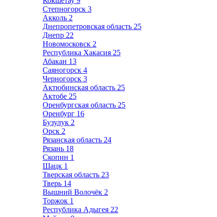
Кокшетау
9
Степногорск
3
Акколь
2
Днепропетровская область
25
Днепр
22
Новомосковск
2
Республика Хакасия
25
Абакан
13
Саяногорск
4
Черногорск
3
Актюбинская область
25
Актобе
25
Оренбургская область
25
Оренбург
16
Бузулук
2
Орск
2
Рязанская область
24
Рязань
18
Скопин
1
Шацк
1
Тверская область
23
Тверь
14
Вышний Волочёк
2
Торжок
1
Республика Адыгея
22