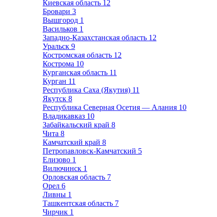
Киевская область
12
Бровари
3
Вышгород
1
Васильков
1
Западно-Казахстанская область
12
Уральск
9
Костромская область
12
Кострома
10
Курганская область
11
Курган
11
Республика Саха (Якутия)
11
Якутск
8
Республика Северная Осетия — Алания
10
Владикавказ
10
Забайкальский край
8
Чита
8
Камчатский край
8
Петропавловск-Камчатский
5
Елизово
1
Вилючинск
1
Орловская область
7
Орел
6
Ливны
1
Ташкентская область
7
Чирчик
1