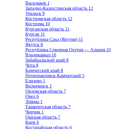
Васильков
1
Западно-Казахстанская область
12
Уральск
9
Костромская область
12
Кострома
10
Курганская область
11
Курган
11
Республика Саха (Якутия)
11
Якутск
8
Республика Северная Осетия — Алания
10
Владикавказ
10
Забайкальский край
8
Чита
8
Камчатский край
8
Петропавловск-Камчатский
5
Елизово
1
Вилючинск
1
Орловская область
7
Орел
6
Ливны
1
Ташкентская область
7
Чирчик
1
Ошская область
7
Киев
6
Костанайская область
6