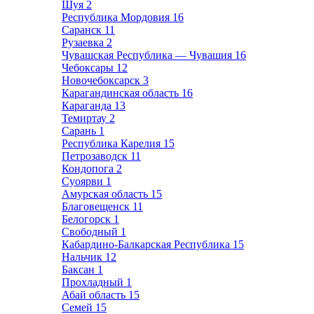
Шуя
2
Республика Мордовия
16
Саранск
11
Рузаевка
2
Чувашская Республика — Чувашия
16
Чебоксары
12
Новочебоксарск
3
Карагандинская область
16
Караганда
13
Темиртау
2
Сарань
1
Республика Карелия
15
Петрозаводск
11
Кондопога
2
Суоярви
1
Амурская область
15
Благовещенск
11
Белогорск
1
Свободный
1
Кабардино-Балкарская Республика
15
Нальчик
12
Баксан
1
Прохладный
1
Абай область
15
Семей
15