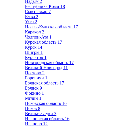
Надым
2
Республика Коми
18
Сыктывкар
7
Емва
2
Ухта
2
Иссык-Кульская область
17
Каракол
2
Чолпон-Ата
1
Курская область
17
Курск
14
Щигры
1
Курчатов
1
Новгородская область
17
Великий Новгород
11
Пестово
2
Боровичи
1
Брянская область
17
Брянск
9
Фокино
1
Мглин
1
Псковская область
16
Псков
8
Великие Луки
3
Ивановская область
16
Иваново
12