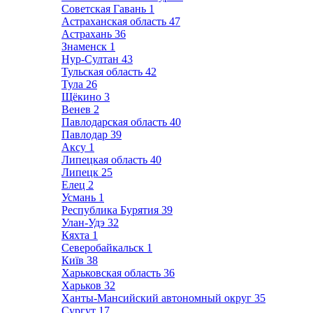
Советская Гавань
1
Астраханская область
47
Астрахань
36
Знаменск
1
Нур-Султан
43
Тульская область
42
Тула
26
Щёкино
3
Венев
2
Павлодарская область
40
Павлодар
39
Аксу
1
Липецкая область
40
Липецк
25
Елец
2
Усмань
1
Республика Бурятия
39
Улан-Удэ
32
Кяхта
1
Северобайкальск
1
Київ
38
Харьковская область
36
Харьков
32
Ханты-Мансийский автономный округ
35
Сургут
17