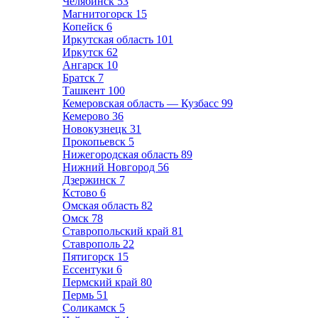
Челябинск
53
Магнитогорск
15
Копейск
6
Иркутская область
101
Иркутск
62
Ангарск
10
Братск
7
Ташкент
100
Кемеровская область — Кузбасс
99
Кемерово
36
Новокузнецк
31
Прокопьевск
5
Нижегородская область
89
Нижний Новгород
56
Дзержинск
7
Кстово
6
Омская область
82
Омск
78
Ставропольский край
81
Ставрополь
22
Пятигорск
15
Ессентуки
6
Пермский край
80
Пермь
51
Соликамск
5