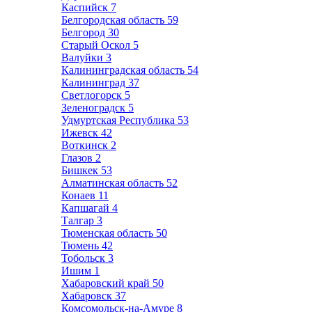
Каспийск
7
Белгородская область
59
Белгород
30
Старый Оскол
5
Валуйки
3
Калининградская область
54
Калининград
37
Светлогорск
5
Зеленоградск
5
Удмуртская Республика
53
Ижевск
42
Воткинск
2
Глазов
2
Бишкек
53
Алматинская область
52
Конаев
11
Капшагай
4
Талгар
3
Тюменская область
50
Тюмень
42
Тобольск
3
Ишим
1
Хабаровский край
50
Хабаровск
37
Комсомольск-на-Амуре
8