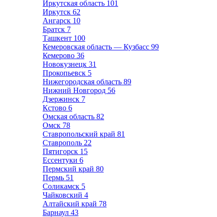
Иркутская область
101
Иркутск
62
Ангарск
10
Братск
7
Ташкент
100
Кемеровская область — Кузбасс
99
Кемерово
36
Новокузнецк
31
Прокопьевск
5
Нижегородская область
89
Нижний Новгород
56
Дзержинск
7
Кстово
6
Омская область
82
Омск
78
Ставропольский край
81
Ставрополь
22
Пятигорск
15
Ессентуки
6
Пермский край
80
Пермь
51
Соликамск
5
Чайковский
4
Алтайский край
78
Барнаул
43