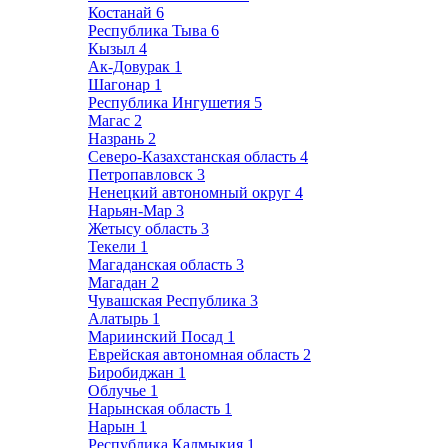
Костанай
6
Республика Тыва
6
Кызыл
4
Ак-Довурак
1
Шагонар
1
Республика Ингушетия
5
Магас
2
Назрань
2
Северо-Казахстанская область
4
Петропавловск
3
Ненецкий автономный округ
4
Нарьян-Мар
3
Жетысу область
3
Текели
1
Магаданская область
3
Магадан
2
Чувашская Республика
3
Алатырь
1
Мариинский Посад
1
Еврейская автономная область
2
Биробиджан
1
Облучье
1
Нарынская область
1
Нарын
1
Республика Калмыкия
1