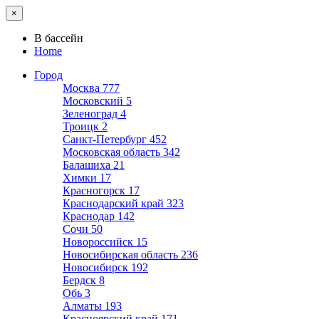
×
В бассейн
Home
Город
Москва
777
Московский
5
Зеленоград
4
Троицк
2
Санкт-Петербург
452
Московская область
342
Балашиха
21
Химки
17
Красногорск
17
Краснодарский край
323
Краснодар
142
Сочи
50
Новороссийск
15
Новосибирская область
236
Новосибирск
192
Бердск
8
Обь
3
Алматы
193
Красноярский край
171