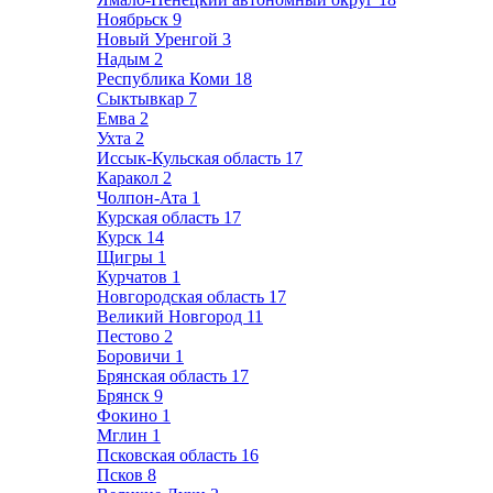
Ноябрьск
9
Новый Уренгой
3
Надым
2
Республика Коми
18
Сыктывкар
7
Емва
2
Ухта
2
Иссык-Кульская область
17
Каракол
2
Чолпон-Ата
1
Курская область
17
Курск
14
Щигры
1
Курчатов
1
Новгородская область
17
Великий Новгород
11
Пестово
2
Боровичи
1
Брянская область
17
Брянск
9
Фокино
1
Мглин
1
Псковская область
16
Псков
8