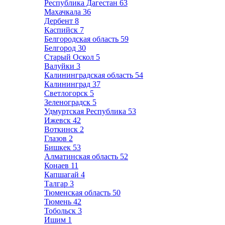
Республика Дагестан
63
Махачкала
36
Дербент
8
Каспийск
7
Белгородская область
59
Белгород
30
Старый Оскол
5
Валуйки
3
Калининградская область
54
Калининград
37
Светлогорск
5
Зеленоградск
5
Удмуртская Республика
53
Ижевск
42
Воткинск
2
Глазов
2
Бишкек
53
Алматинская область
52
Конаев
11
Капшагай
4
Талгар
3
Тюменская область
50
Тюмень
42
Тобольск
3
Ишим
1