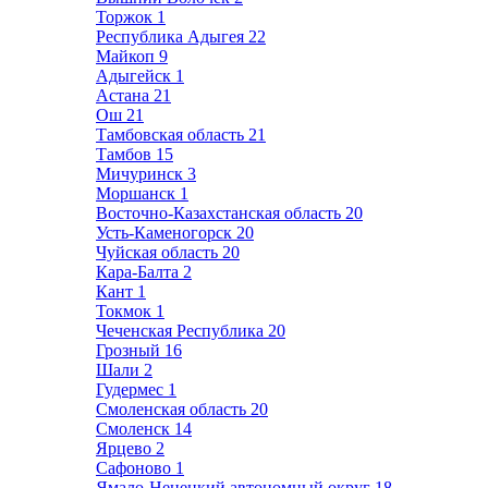
Торжок
1
Республика Адыгея
22
Майкоп
9
Адыгейск
1
Астана
21
Ош
21
Тамбовская область
21
Тамбов
15
Мичуринск
3
Моршанск
1
Восточно-Казахстанская область
20
Усть-Каменогорск
20
Чуйская область
20
Кара-Балта
2
Кант
1
Токмок
1
Чеченская Республика
20
Грозный
16
Шали
2
Гудермес
1
Смоленская область
20
Смоленск
14
Ярцево
2
Сафоново
1
Ямало-Ненецкий автономный округ
18