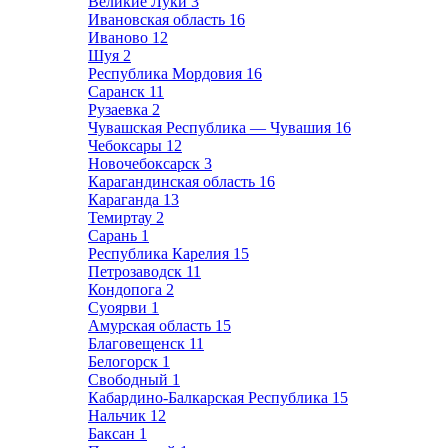
Великие Луки
3
Ивановская область
16
Иваново
12
Шуя
2
Республика Мордовия
16
Саранск
11
Рузаевка
2
Чувашская Республика — Чувашия
16
Чебоксары
12
Новочебоксарск
3
Карагандинская область
16
Караганда
13
Темиртау
2
Сарань
1
Республика Карелия
15
Петрозаводск
11
Кондопога
2
Суоярви
1
Амурская область
15
Благовещенск
11
Белогорск
1
Свободный
1
Кабардино-Балкарская Республика
15
Нальчик
12
Баксан
1