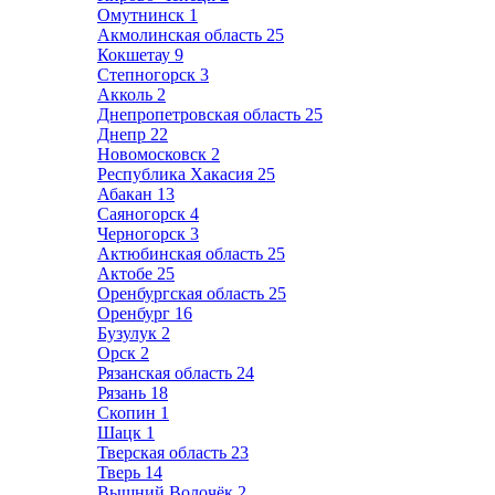
Омутнинск
1
Акмолинская область
25
Кокшетау
9
Степногорск
3
Акколь
2
Днепропетровская область
25
Днепр
22
Новомосковск
2
Республика Хакасия
25
Абакан
13
Саяногорск
4
Черногорск
3
Актюбинская область
25
Актобе
25
Оренбургская область
25
Оренбург
16
Бузулук
2
Орск
2
Рязанская область
24
Рязань
18
Скопин
1
Шацк
1
Тверская область
23
Тверь
14
Вышний Волочёк
2