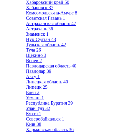
Хабаровский край
50
Хабаровск
37
Комсомольск-на-Амуре
8
Советская Гавань
1
Астраханская область
47
Астрахань
36
Знаменск
1
Нур-Султан
43
Тульская область
42
Тула
26
Щёкино
3
Венев
2
Павлодарская область
40
Павлодар
39
Аксу
1
Липецкая область
40
Липецк
25
Елец
2
Усмань
1
Республика Бурятия
39
Улан-Удэ
32
Кяхта
1
Северобайкальск
1
Київ
38
Харьковская область
36