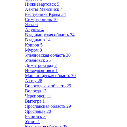
Нижневартовск
5
Ханты-Мансийск
4
Республика Крым
34
Симферополь
10
Ялта
6
Алушта
4
Владимирская область
34
Владимир
14
Ковров
5
Муром
3
Ульяновская область
30
Ульяновск
25
Димитровград
2
Новоульяновск
1
Мангистауская область
30
Актау
28
Вологодская область
29
Вологда
13
Череповец
11
Вытегра
1
Ярославская область
29
Ярославль
20
Рыбинск
3
Углич
1
Калужская область
28