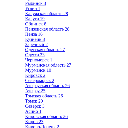
Рыбинск
3
Углич
1
Калужская область
28
Калуга
19
Обнинск
8
Пензенская область
28
Пенза
16
Кузнецк
3
Заречный
2
Одесская область
27
Одесса
23
Черноморск
1
Мурманская область
27
Мурманск
10
Кировск
2
Североморск
2
Атырауская область
26
Атырау
25
Томская область
26
Томск
20
Северск
3
Асино
1
Кировская область
26
Киров
23
Кирово-Чепецк
2