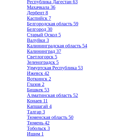
Республика Дагестан
63
Махачкала
36
Дербент
8
Каспийск
7
Белгородская область
59
Белгород
30
Старый Оскол
5
Валуйки
3
Калининградская область
54
Калининград
37
Светлогорск
5
Зеленоградск
5
Удмуртская Республика
53
Ижевск
42
Воткинск
2
Глазов
2
Бишкек
53
Алматинская область
52
Конаев
11
Капшагай
4
Талгар
3
Тюменская область
50
Тюмень
42
Тобольск
3
Ишим
1