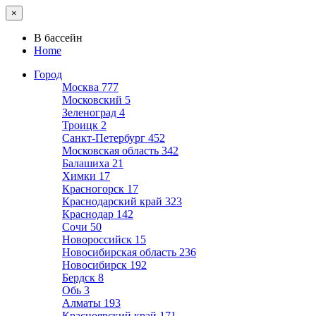
×
В бассейн
Home
Город
Москва
777
Московский
5
Зеленоград
4
Троицк
2
Санкт-Петербург
452
Московская область
342
Балашиха
21
Химки
17
Красногорск
17
Краснодарский край
323
Краснодар
142
Сочи
50
Новороссийск
15
Новосибирская область
236
Новосибирск
192
Бердск
8
Обь
3
Алматы
193
Красноярский край
171