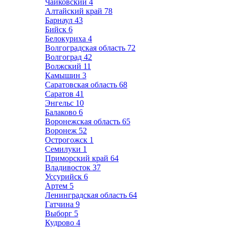
Чайковский
4
Алтайский край
78
Барнаул
43
Бийск
6
Белокуриха
4
Волгоградская область
72
Волгоград
42
Волжский
11
Камышин
3
Саратовская область
68
Саратов
41
Энгельс
10
Балаково
6
Воронежская область
65
Воронеж
52
Острогожск
1
Семилуки
1
Приморский край
64
Владивосток
37
Уссурийск
6
Артем
5
Ленинградская область
64
Гатчина
9
Выборг
5
Кудрово
4