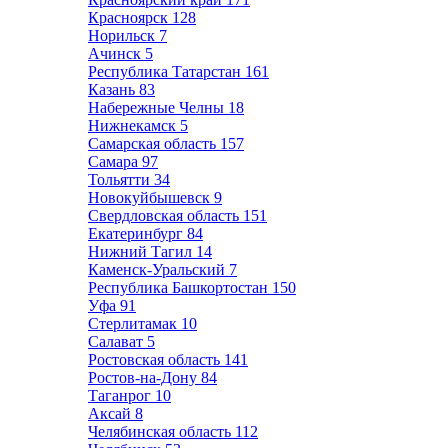
Красноярск
128
Норильск
7
Ачинск
5
Республика Татарстан
161
Казань
83
Набережные Челны
18
Нижнекамск
5
Самарская область
157
Самара
97
Тольятти
34
Новокуйбышевск
9
Свердловская область
151
Екатеринбург
84
Нижний Тагил
14
Каменск-Уральский
7
Республика Башкортостан
150
Уфа
91
Стерлитамак
10
Салават
5
Ростовская область
141
Ростов-на-Дону
84
Таганрог
10
Аксай
8
Челябинская область
112