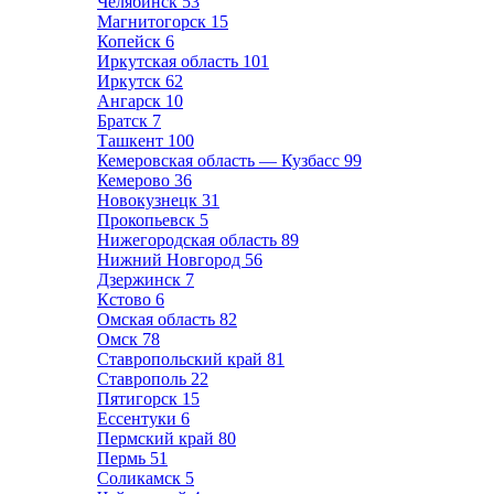
Челябинск
53
Магнитогорск
15
Копейск
6
Иркутская область
101
Иркутск
62
Ангарск
10
Братск
7
Ташкент
100
Кемеровская область — Кузбасс
99
Кемерово
36
Новокузнецк
31
Прокопьевск
5
Нижегородская область
89
Нижний Новгород
56
Дзержинск
7
Кстово
6
Омская область
82
Омск
78
Ставропольский край
81
Ставрополь
22
Пятигорск
15
Ессентуки
6
Пермский край
80
Пермь
51
Соликамск
5