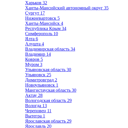
Харьков
32
Ханты-Мансийский автономный округ
35
Сургут
17
Нижневартовск
5
Ханты-Мансийск
4
Республика Крым
34
Симферополь
10
Ялта
6
Алушта
4
Владимирская область
34
Владимир
14
Ковров
5
Муром
3
Ульяновская область
30
Ульяновск
25
Димитровград
2
Новоульяновск
1
Мангистауская область
30
Актау
28
Вологодская область
29
Вологда
13
Череповец
11
Вытегра
1
Ярославская область
29
Ярославль
20