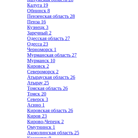
Калуга
19
Обнинск
8
Пензенская область
28
Пенза
16
Кузнецк
3
Заречный
2
Одесская область
27
Одесса
23
Черноморск
1
Мурманская область
27
Мурманск
10
Кировск
2
Североморск
2
Атырауская область
26
Атырау
25
Томская область
26
Томск
20
Северск
3
Асино
1
Кировская область
26
Киров
23
Кирово-Чепецк
2
Омутнинск
1
Акмолинская область
25