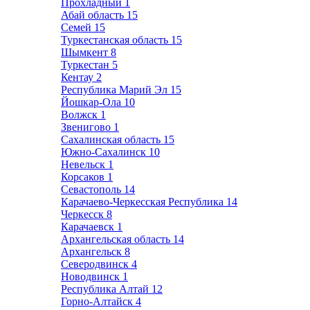
Прохладный
1
Абай область
15
Семей
15
Туркестанская область
15
Шымкент
8
Туркестан
5
Кентау
2
Республика Марий Эл
15
Йошкар-Ола
10
Волжск
1
Звенигово
1
Сахалинская область
15
Южно-Сахалинск
10
Невельск
1
Корсаков
1
Севастополь
14
Карачаево-Черкесская Республика
14
Черкесск
8
Карачаевск
1
Архангельская область
14
Архангельск
8
Северодвинск
4
Новодвинск
1
Республика Алтай
12
Горно-Алтайск
4