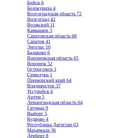
Бийск
6
Белокуриха
4
Волгоградская область
72
Волгоград
42
Волжский
11
Камышин
3
Саратовская область
68
Саратов
41
Энгельс
10
Балаково
6
Воронежская область
65
Воронеж
52
Острогожск
1
Семилуки
1
Приморский край
64
Владивосток
37
Уссурийск
6
Артем
5
Ленинградская область
64
Гатчина
9
Выборг
5
Кудрово
4
Республика Дагестан
63
Махачкала
36
Дербент
8