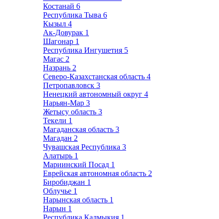
Костанай
6
Республика Тыва
6
Кызыл
4
Ак-Довурак
1
Шагонар
1
Республика Ингушетия
5
Магас
2
Назрань
2
Северо-Казахстанская область
4
Петропавловск
3
Ненецкий автономный округ
4
Нарьян-Мар
3
Жетысу область
3
Текели
1
Магаданская область
3
Магадан
2
Чувашская Республика
3
Алатырь
1
Мариинский Посад
1
Еврейская автономная область
2
Биробиджан
1
Облучье
1
Нарынская область
1
Нарын
1
Республика Калмыкия
1