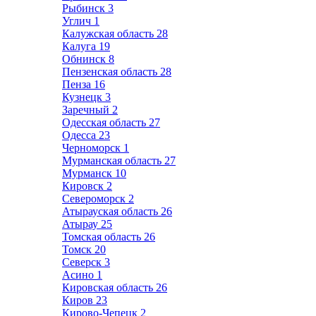
Рыбинск
3
Углич
1
Калужская область
28
Калуга
19
Обнинск
8
Пензенская область
28
Пенза
16
Кузнецк
3
Заречный
2
Одесская область
27
Одесса
23
Черноморск
1
Мурманская область
27
Мурманск
10
Кировск
2
Североморск
2
Атырауская область
26
Атырау
25
Томская область
26
Томск
20
Северск
3
Асино
1
Кировская область
26
Киров
23
Кирово-Чепецк
2