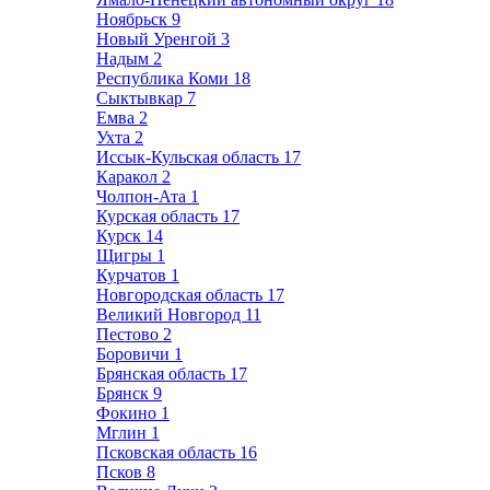
Ноябрьск
9
Новый Уренгой
3
Надым
2
Республика Коми
18
Сыктывкар
7
Емва
2
Ухта
2
Иссык-Кульская область
17
Каракол
2
Чолпон-Ата
1
Курская область
17
Курск
14
Щигры
1
Курчатов
1
Новгородская область
17
Великий Новгород
11
Пестово
2
Боровичи
1
Брянская область
17
Брянск
9
Фокино
1
Мглин
1
Псковская область
16
Псков
8