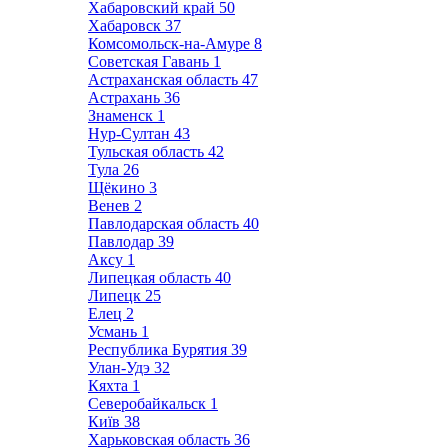
Хабаровский край
50
Хабаровск
37
Комсомольск-на-Амуре
8
Советская Гавань
1
Астраханская область
47
Астрахань
36
Знаменск
1
Нур-Султан
43
Тульская область
42
Тула
26
Щёкино
3
Венев
2
Павлодарская область
40
Павлодар
39
Аксу
1
Липецкая область
40
Липецк
25
Елец
2
Усмань
1
Республика Бурятия
39
Улан-Удэ
32
Кяхта
1
Северобайкальск
1
Київ
38
Харьковская область
36