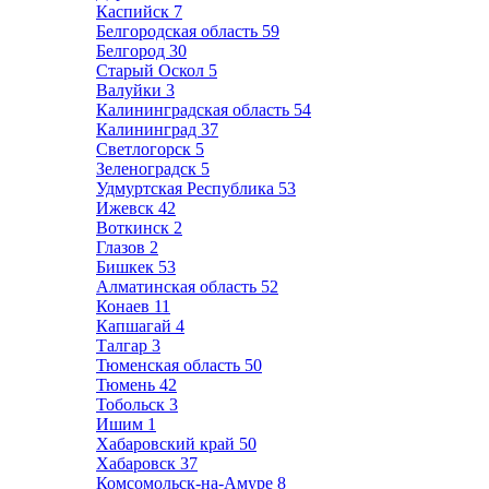
Каспийск
7
Белгородская область
59
Белгород
30
Старый Оскол
5
Валуйки
3
Калининградская область
54
Калининград
37
Светлогорск
5
Зеленоградск
5
Удмуртская Республика
53
Ижевск
42
Воткинск
2
Глазов
2
Бишкек
53
Алматинская область
52
Конаев
11
Капшагай
4
Талгар
3
Тюменская область
50
Тюмень
42
Тобольск
3
Ишим
1
Хабаровский край
50
Хабаровск
37
Комсомольск-на-Амуре
8