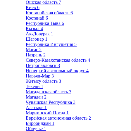
Ошская область
7
Киев
6
Костанайская область
6
Костанай
6
Республика Тыва
6
Кызыл
4
Ак-Довурак
1
Шагонар
1
Республика Ингушетия
5
Магас
2
Назрань
2
Северо-Казахстанская область
4
Петропавловск
3
Ненецкий автономный округ
4
Нарьян-Мар
3
Жетысу область
3
Текели
1
Магаданская область
3
Магадан
2
Чувашская Республика
3
Алатырь
1
Мариинский Посад
1
Еврейская автономная область
2
Биробиджан
1
Облучье
1