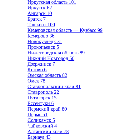
Иркутская область
101
Иркутск
62
Ангарск
10
Братск
7
Ташкент
100
Кемеровская область — Кузбасс
99
Кемерово
36
Новокузнецк
31
Прокопьевск
5
Нижегородская область
89
Нижний Новгород
56
Дзержинск
7
Кстово
6
Омская область
82
Омск
78
Ставропольский край
81
Ставрополь
22
Пятигорск
15
Ессентуки
6
Пермский край
80
Пермь
51
Соликамск
5
Чайковский
4
Алтайский край
78
Барнаул
43