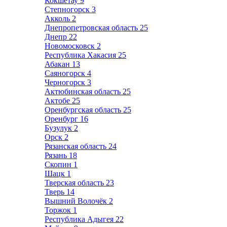
Кокшетау
9
Степногорск
3
Акколь
2
Днепропетровская область
25
Днепр
22
Новомосковск
2
Республика Хакасия
25
Абакан
13
Саяногорск
4
Черногорск
3
Актюбинская область
25
Актобе
25
Оренбургская область
25
Оренбург
16
Бузулук
2
Орск
2
Рязанская область
24
Рязань
18
Скопин
1
Шацк
1
Тверская область
23
Тверь
14
Вышний Волочёк
2
Торжок
1
Республика Адыгея
22