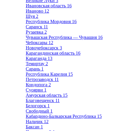
Великие Луки
3
Ивановская область
16
Иваново
12
Шуя
2
Республика Мордовия
16
Саранск
11
Рузаевка
2
Чувашская Республика — Чувашия
16
Чебоксары
12
Новочебоксарск
3
Карагандинская область
16
Караганда
13
Темиртау
2
Сарань
1
Республика Карелия
15
Петрозаводск
11
Кондопога
2
Суоярви
1
Амурская область
15
Благовещенск
11
Белогорск
1
Свободный
1
Кабардино-Балкарская Республика
15
Нальчик
12
Баксан
1