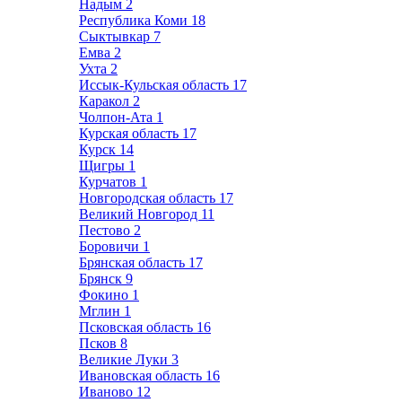
Надым
2
Республика Коми
18
Сыктывкар
7
Емва
2
Ухта
2
Иссык-Кульская область
17
Каракол
2
Чолпон-Ата
1
Курская область
17
Курск
14
Щигры
1
Курчатов
1
Новгородская область
17
Великий Новгород
11
Пестово
2
Боровичи
1
Брянская область
17
Брянск
9
Фокино
1
Мглин
1
Псковская область
16
Псков
8
Великие Луки
3
Ивановская область
16
Иваново
12