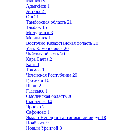
Майкоп
9
Адыгейск
1
Астана
21
Ош
21
Тамбовская область
21
Тамбов
15
Мичуринск
3
Моршанск
1
Восточно-Казахстанская область
20
Усть-Каменогорск
20
Чуйская область
20
Кара-Балта
2
Кант
1
Токмок
1
Чеченская Республика
20
Грозный
16
Шали
2
Гудермес
1
Смоленская область
20
Смоленск
14
Ярцево
2
Сафоново
1
Ямало-Ненецкий автономный округ
18
Ноябрьск
9
Новый Уренгой
3