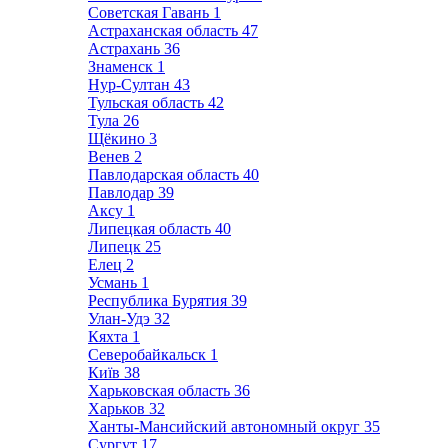
Советская Гавань
1
Астраханская область
47
Астрахань
36
Знаменск
1
Нур-Султан
43
Тульская область
42
Тула
26
Щёкино
3
Венев
2
Павлодарская область
40
Павлодар
39
Аксу
1
Липецкая область
40
Липецк
25
Елец
2
Усмань
1
Республика Бурятия
39
Улан-Удэ
32
Кяхта
1
Северобайкальск
1
Київ
38
Харьковская область
36
Харьков
32
Ханты-Мансийский автономный округ
35
Сургут
17