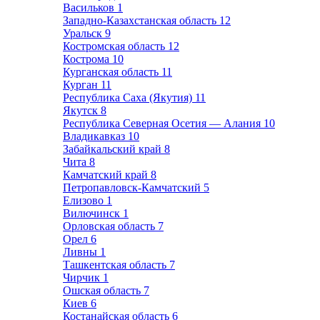
Васильков
1
Западно-Казахстанская область
12
Уральск
9
Костромская область
12
Кострома
10
Курганская область
11
Курган
11
Республика Саха (Якутия)
11
Якутск
8
Республика Северная Осетия — Алания
10
Владикавказ
10
Забайкальский край
8
Чита
8
Камчатский край
8
Петропавловск-Камчатский
5
Елизово
1
Вилючинск
1
Орловская область
7
Орел
6
Ливны
1
Ташкентская область
7
Чирчик
1
Ошская область
7
Киев
6
Костанайская область
6