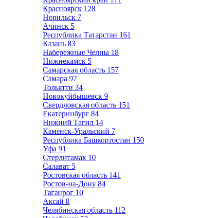
Красноярск
128
Норильск
7
Ачинск
5
Республика Татарстан
161
Казань
83
Набережные Челны
18
Нижнекамск
5
Самарская область
157
Самара
97
Тольятти
34
Новокуйбышевск
9
Свердловская область
151
Екатеринбург
84
Нижний Тагил
14
Каменск-Уральский
7
Республика Башкортостан
150
Уфа
91
Стерлитамак
10
Салават
5
Ростовская область
141
Ростов-на-Дону
84
Таганрог
10
Аксай
8
Челябинская область
112