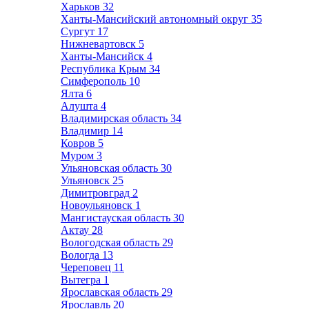
Харьков
32
Ханты-Мансийский автономный округ
35
Сургут
17
Нижневартовск
5
Ханты-Мансийск
4
Республика Крым
34
Симферополь
10
Ялта
6
Алушта
4
Владимирская область
34
Владимир
14
Ковров
5
Муром
3
Ульяновская область
30
Ульяновск
25
Димитровград
2
Новоульяновск
1
Мангистауская область
30
Актау
28
Вологодская область
29
Вологда
13
Череповец
11
Вытегра
1
Ярославская область
29
Ярославль
20