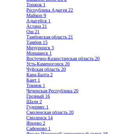
Торжок
1
Республика Адыгея
22
Майкоп
9
Адыгейск
1
Астана
21
Ош
21
Тамбовская область
21
Тамбов
15
Мичуринск
3
Моршанск
1
Восточно-Казахстанская область
20
Усть-Каменогорск
20
Чуйская область
20
Кара-Балта
2
Кант
1
Токмок
1
Чеченская Республика
20
Грозный
16
Шали
2
Гудермес
1
Смоленская область
20
Смоленск
14
Ярцево
2
Сафоново
1
Ямало-Ненецкий автономный округ
18