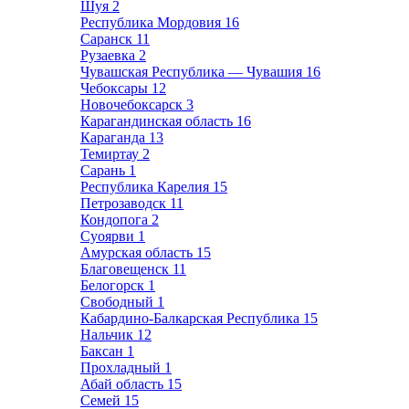
Шуя
2
Республика Мордовия
16
Саранск
11
Рузаевка
2
Чувашская Республика — Чувашия
16
Чебоксары
12
Новочебоксарск
3
Карагандинская область
16
Караганда
13
Темиртау
2
Сарань
1
Республика Карелия
15
Петрозаводск
11
Кондопога
2
Суоярви
1
Амурская область
15
Благовещенск
11
Белогорск
1
Свободный
1
Кабардино-Балкарская Республика
15
Нальчик
12
Баксан
1
Прохладный
1
Абай область
15
Семей
15