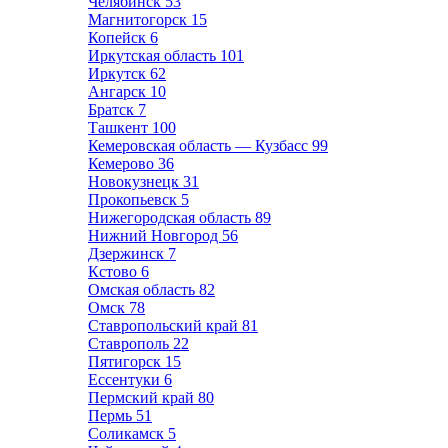
Челябинск
53
Магнитогорск
15
Копейск
6
Иркутская область
101
Иркутск
62
Ангарск
10
Братск
7
Ташкент
100
Кемеровская область — Кузбасс
99
Кемерово
36
Новокузнецк
31
Прокопьевск
5
Нижегородская область
89
Нижний Новгород
56
Дзержинск
7
Кстово
6
Омская область
82
Омск
78
Ставропольский край
81
Ставрополь
22
Пятигорск
15
Ессентуки
6
Пермский край
80
Пермь
51
Соликамск
5