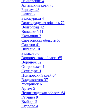
Чайковский
4
Алтайский край
78
Барнаул
43
Бийск
6
Белокуриха
4
Волгоградская область
72
Волгоград
42
Волжский
11
Камышин
3
Саратовская область
68
Саратов
41
Энгельс
10
Балаково
6
Воронежская область
65
Воронеж
52
Острогожск
1
Семилуки
1
Приморский край
64
Владивосток
37
Уссурийск
6
Артем
5
Ленинградская область
64
Гатчина
9
Выборг
5
Кудрово
4