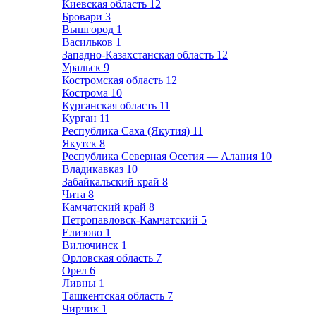
Киевская область
12
Бровари
3
Вышгород
1
Васильков
1
Западно-Казахстанская область
12
Уральск
9
Костромская область
12
Кострома
10
Курганская область
11
Курган
11
Республика Саха (Якутия)
11
Якутск
8
Республика Северная Осетия — Алания
10
Владикавказ
10
Забайкальский край
8
Чита
8
Камчатский край
8
Петропавловск-Камчатский
5
Елизово
1
Вилючинск
1
Орловская область
7
Орел
6
Ливны
1
Ташкентская область
7
Чирчик
1