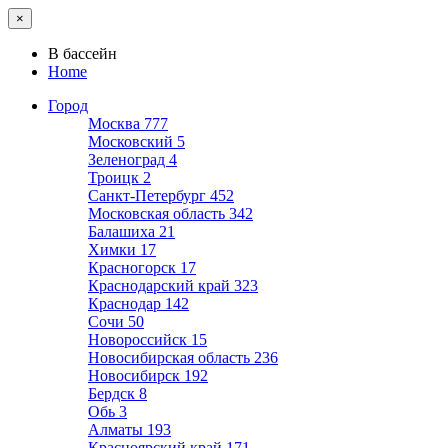
×
В бассейн
Home
Город
Москва
777
Московский
5
Зеленоград
4
Троицк
2
Санкт-Петербург
452
Московская область
342
Балашиха
21
Химки
17
Красногорск
17
Краснодарский край
323
Краснодар
142
Сочи
50
Новороссийск
15
Новосибирская область
236
Новосибирск
192
Бердск
8
Обь
3
Алматы
193
Красноярский край
171