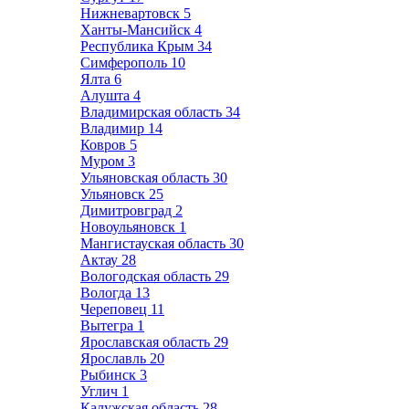
Нижневартовск
5
Ханты-Мансийск
4
Республика Крым
34
Симферополь
10
Ялта
6
Алушта
4
Владимирская область
34
Владимир
14
Ковров
5
Муром
3
Ульяновская область
30
Ульяновск
25
Димитровград
2
Новоульяновск
1
Мангистауская область
30
Актау
28
Вологодская область
29
Вологда
13
Череповец
11
Вытегра
1
Ярославская область
29
Ярославль
20
Рыбинск
3
Углич
1
Калужская область
28