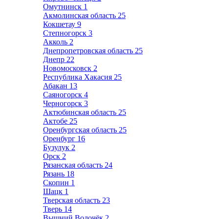
Омутнинск
1
Акмолинская область
25
Кокшетау
9
Степногорск
3
Акколь
2
Днепропетровская область
25
Днепр
22
Новомосковск
2
Республика Хакасия
25
Абакан
13
Саяногорск
4
Черногорск
3
Актюбинская область
25
Актобе
25
Оренбургская область
25
Оренбург
16
Бузулук
2
Орск
2
Рязанская область
24
Рязань
18
Скопин
1
Шацк
1
Тверская область
23
Тверь
14
Вышний Волочёк
2