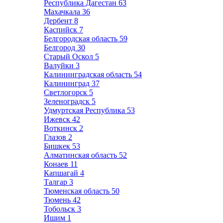
Республика Дагестан
63
Махачкала
36
Дербент
8
Каспийск
7
Белгородская область
59
Белгород
30
Старый Оскол
5
Валуйки
3
Калининградская область
54
Калининград
37
Светлогорск
5
Зеленоградск
5
Удмуртская Республика
53
Ижевск
42
Воткинск
2
Глазов
2
Бишкек
53
Алматинская область
52
Конаев
11
Капшагай
4
Талгар
3
Тюменская область
50
Тюмень
42
Тобольск
3
Ишим
1