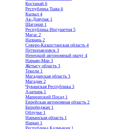
Костанай
6
Республика Тыва
6
Кызыл
4
Ак-Довурак
1
Шагонар
1
Республика Ингушетия
5
Магас
2
Назрань
2
Северо-Казахстанская область
4
Петропавловск
3
Ненецкий автономный округ
4
Нарьян-Мар
3
Жетысу область
3
Текели
1
Магаданская область
3
Магадан
2
Чувашская Республика
3
Алатырь
1
Мариинский Посад
1
Еврейская автономная область
2
Биробиджан
1
Облучье
1
Нарынская область
1
Нарын
1
Республика Калмыкия
1