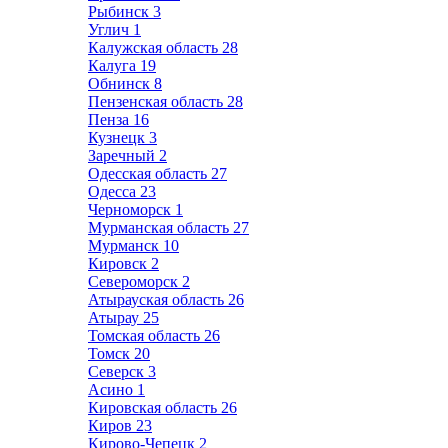
Рыбинск
3
Углич
1
Калужская область
28
Калуга
19
Обнинск
8
Пензенская область
28
Пенза
16
Кузнецк
3
Заречный
2
Одесская область
27
Одесса
23
Черноморск
1
Мурманская область
27
Мурманск
10
Кировск
2
Североморск
2
Атырауская область
26
Атырау
25
Томская область
26
Томск
20
Северск
3
Асино
1
Кировская область
26
Киров
23
Кирово-Чепецк
2