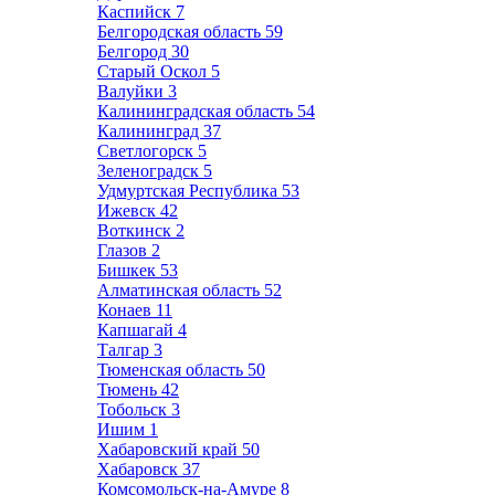
Каспийск
7
Белгородская область
59
Белгород
30
Старый Оскол
5
Валуйки
3
Калининградская область
54
Калининград
37
Светлогорск
5
Зеленоградск
5
Удмуртская Республика
53
Ижевск
42
Воткинск
2
Глазов
2
Бишкек
53
Алматинская область
52
Конаев
11
Капшагай
4
Талгар
3
Тюменская область
50
Тюмень
42
Тобольск
3
Ишим
1
Хабаровский край
50
Хабаровск
37
Комсомольск-на-Амуре
8