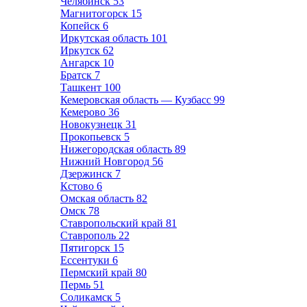
Челябинск
53
Магнитогорск
15
Копейск
6
Иркутская область
101
Иркутск
62
Ангарск
10
Братск
7
Ташкент
100
Кемеровская область — Кузбасс
99
Кемерово
36
Новокузнецк
31
Прокопьевск
5
Нижегородская область
89
Нижний Новгород
56
Дзержинск
7
Кстово
6
Омская область
82
Омск
78
Ставропольский край
81
Ставрополь
22
Пятигорск
15
Ессентуки
6
Пермский край
80
Пермь
51
Соликамск
5