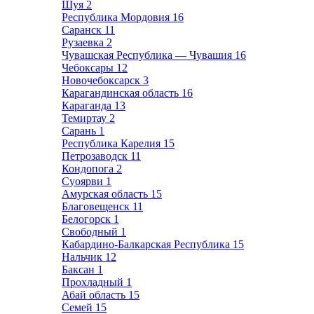
Шуя
2
Республика Мордовия
16
Саранск
11
Рузаевка
2
Чувашская Республика — Чувашия
16
Чебоксары
12
Новочебоксарск
3
Карагандинская область
16
Караганда
13
Темиртау
2
Сарань
1
Республика Карелия
15
Петрозаводск
11
Кондопога
2
Суоярви
1
Амурская область
15
Благовещенск
11
Белогорск
1
Свободный
1
Кабардино-Балкарская Республика
15
Нальчик
12
Баксан
1
Прохладный
1
Абай область
15
Семей
15