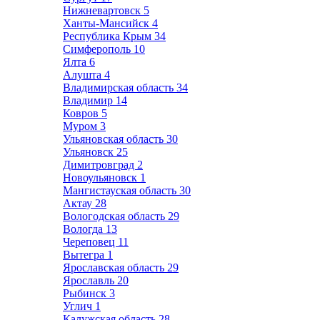
Нижневартовск
5
Ханты-Мансийск
4
Республика Крым
34
Симферополь
10
Ялта
6
Алушта
4
Владимирская область
34
Владимир
14
Ковров
5
Муром
3
Ульяновская область
30
Ульяновск
25
Димитровград
2
Новоульяновск
1
Мангистауская область
30
Актау
28
Вологодская область
29
Вологда
13
Череповец
11
Вытегра
1
Ярославская область
29
Ярославль
20
Рыбинск
3
Углич
1
Калужская область
28