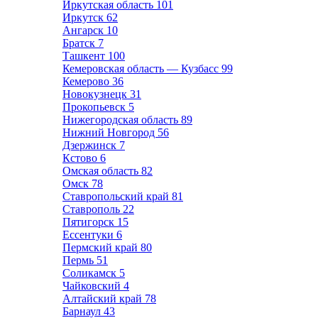
Иркутская область
101
Иркутск
62
Ангарск
10
Братск
7
Ташкент
100
Кемеровская область — Кузбасс
99
Кемерово
36
Новокузнецк
31
Прокопьевск
5
Нижегородская область
89
Нижний Новгород
56
Дзержинск
7
Кстово
6
Омская область
82
Омск
78
Ставропольский край
81
Ставрополь
22
Пятигорск
15
Ессентуки
6
Пермский край
80
Пермь
51
Соликамск
5
Чайковский
4
Алтайский край
78
Барнаул
43