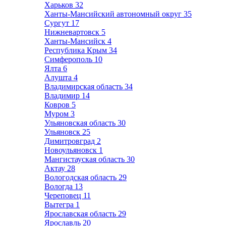
Харьков
32
Ханты-Мансийский автономный округ
35
Сургут
17
Нижневартовск
5
Ханты-Мансийск
4
Республика Крым
34
Симферополь
10
Ялта
6
Алушта
4
Владимирская область
34
Владимир
14
Ковров
5
Муром
3
Ульяновская область
30
Ульяновск
25
Димитровград
2
Новоульяновск
1
Мангистауская область
30
Актау
28
Вологодская область
29
Вологда
13
Череповец
11
Вытегра
1
Ярославская область
29
Ярославль
20