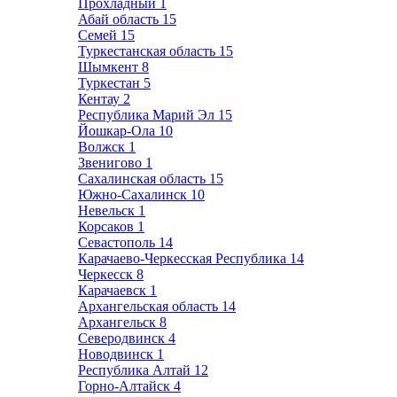
Прохладный
1
Абай область
15
Семей
15
Туркестанская область
15
Шымкент
8
Туркестан
5
Кентау
2
Республика Марий Эл
15
Йошкар-Ола
10
Волжск
1
Звенигово
1
Сахалинская область
15
Южно-Сахалинск
10
Невельск
1
Корсаков
1
Севастополь
14
Карачаево-Черкесская Республика
14
Черкесск
8
Карачаевск
1
Архангельская область
14
Архангельск
8
Северодвинск
4
Новодвинск
1
Республика Алтай
12
Горно-Алтайск
4