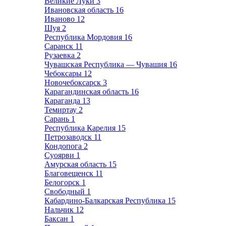
Великие Луки
3
Ивановская область
16
Иваново
12
Шуя
2
Республика Мордовия
16
Саранск
11
Рузаевка
2
Чувашская Республика — Чувашия
16
Чебоксары
12
Новочебоксарск
3
Карагандинская область
16
Караганда
13
Темиртау
2
Сарань
1
Республика Карелия
15
Петрозаводск
11
Кондопога
2
Суоярви
1
Амурская область
15
Благовещенск
11
Белогорск
1
Свободный
1
Кабардино-Балкарская Республика
15
Нальчик
12
Баксан
1