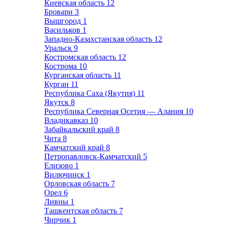
Киевская область
12
Бровари
3
Вышгород
1
Васильков
1
Западно-Казахстанская область
12
Уральск
9
Костромская область
12
Кострома
10
Курганская область
11
Курган
11
Республика Саха (Якутия)
11
Якутск
8
Республика Северная Осетия — Алания
10
Владикавказ
10
Забайкальский край
8
Чита
8
Камчатский край
8
Петропавловск-Камчатский
5
Елизово
1
Вилючинск
1
Орловская область
7
Орел
6
Ливны
1
Ташкентская область
7
Чирчик
1