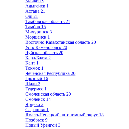
Майкоп
9
Адыгейск
1
Астана
21
Ош
21
Тамбовская область
21
Тамбов
15
Мичуринск
3
Моршанск
1
Восточно-Казахстанская область
20
Усть-Каменогорск
20
Чуйская область
20
Кара-Балта
2
Кант
1
Токмок
1
Чеченская Республика
20
Грозный
16
Шали
2
Гудермес
1
Смоленская область
20
Смоленск
14
Ярцево
2
Сафоново
1
Ямало-Ненецкий автономный округ
18
Ноябрьск
9
Новый Уренгой
3