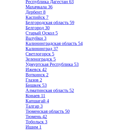
Республика Дагестан
63
Махачкала
36
Дербент
8
Каспийск
7
Белгородская область
59
Белгород
30
Старый Оскол
5
Валуйки
3
Калининградская область
54
Калининград
37
Светлогорск
5
Зеленоградск
5
Удмуртская Республика
53
Ижевск
42
Воткинск
2
Глазов
2
Бишкек
53
Алматинская область
52
Конаев
11
Капшагай
4
Талгар
3
Тюменская область
50
Тюмень
42
Тобольск
3
Ишим
1