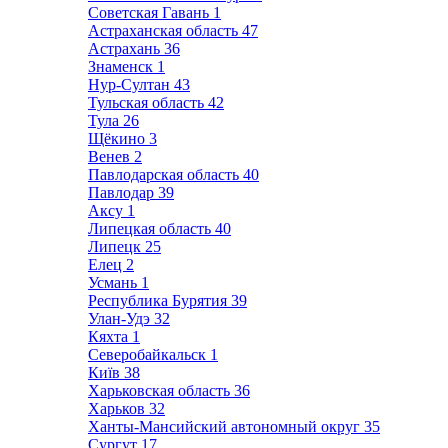
Советская Гавань
1
Астраханская область
47
Астрахань
36
Знаменск
1
Нур-Султан
43
Тульская область
42
Тула
26
Щёкино
3
Венев
2
Павлодарская область
40
Павлодар
39
Аксу
1
Липецкая область
40
Липецк
25
Елец
2
Усмань
1
Республика Бурятия
39
Улан-Удэ
32
Кяхта
1
Северобайкальск
1
Київ
38
Харьковская область
36
Харьков
32
Ханты-Мансийский автономный округ
35
Сургут
17