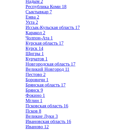
Надым
2
Республика Коми
18
Сыктывкар
7
Емва
2
Ухта
2
Иссык-Кульская область
17
Каракол
2
Чолпон-Ата
1
Курская область
17
Курск
14
Щигры
1
Курчатов
1
Новгородская область
17
Великий Новгород
11
Пестово
2
Боровичи
1
Брянская область
17
Брянск
9
Фокино
1
Мглин
1
Псковская область
16
Псков
8
Великие Луки
3
Ивановская область
16
Иваново
12