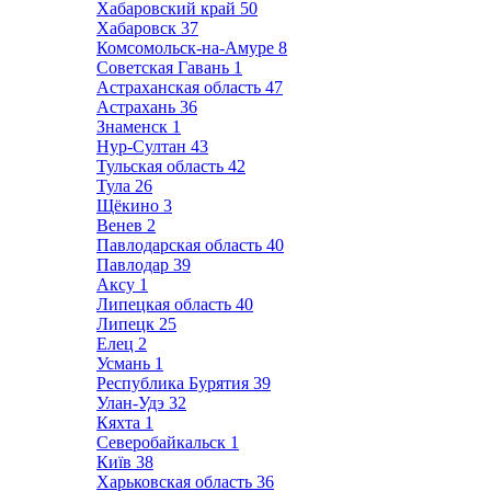
Хабаровский край
50
Хабаровск
37
Комсомольск-на-Амуре
8
Советская Гавань
1
Астраханская область
47
Астрахань
36
Знаменск
1
Нур-Султан
43
Тульская область
42
Тула
26
Щёкино
3
Венев
2
Павлодарская область
40
Павлодар
39
Аксу
1
Липецкая область
40
Липецк
25
Елец
2
Усмань
1
Республика Бурятия
39
Улан-Удэ
32
Кяхта
1
Северобайкальск
1
Київ
38
Харьковская область
36