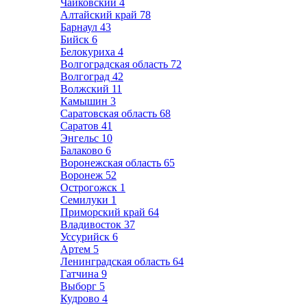
Чайковский
4
Алтайский край
78
Барнаул
43
Бийск
6
Белокуриха
4
Волгоградская область
72
Волгоград
42
Волжский
11
Камышин
3
Саратовская область
68
Саратов
41
Энгельс
10
Балаково
6
Воронежская область
65
Воронеж
52
Острогожск
1
Семилуки
1
Приморский край
64
Владивосток
37
Уссурийск
6
Артем
5
Ленинградская область
64
Гатчина
9
Выборг
5
Кудрово
4