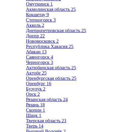
Омутнинск
1
Акмолинская область
25
Кокшетау
9
Степногорск
3
Акколь
2
Днепропетровская область
25
Днепр
22
Новомосковск
2
Республика Хакасия
25
Абакан
13
Саяногорск
4
Черногорск
3
Актюбинская область
25
Актобе
25
Оренбургская область
25
Оренбург
16
Бузулук
2
Орск
2
Рязанская область
24
Рязань
18
Скопин
1
Шацк
1
Тверская область
23
Тверь
14
Вышний Волочёк
2