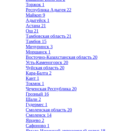
Торжок
1
Республика Адыгея
22
Майкоп
9
Адыгейск
1
Астана
21
Ош
21
Тамбовская область
21
Тамбов
15
Мичуринск
3
Моршанск
1
Восточно-Казахстанская область
20
Усть-Каменогорск
20
Чуйская область
20
Кара-Балта
2
Кант
1
Токмок
1
Чеченская Республика
20
Грозный
16
Шали
2
Гудермес
1
Смоленская область
20
Смоленск
14
Ярцево
2
Сафоново
1
Ямало-Ненецкий автономный округ
18