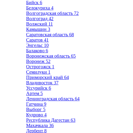
Бийск
6
Белокуриха
4
Волгоградская область
72
Волгоград
42
Волжский
11
Камышин
3
Саратовская область
68
Саратов
41
Энгельс
10
Балаково
6
Воронежская область
65
Воронеж
52
Острогожск
1
Семилуки
1
Приморский край
64
Владивосток
37
Уссурийск
6
Артем
5
Ленинградская область
64
Гатчина
9
Выборг
5
Кудрово
4
Республика Дагестан
63
Махачкала
36
Дербент
8