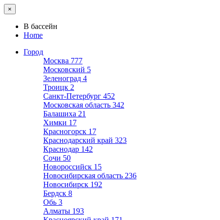
×
В бассейн
Home
Город
Москва
777
Московский
5
Зеленоград
4
Троицк
2
Санкт-Петербург
452
Московская область
342
Балашиха
21
Химки
17
Красногорск
17
Краснодарский край
323
Краснодар
142
Сочи
50
Новороссийск
15
Новосибирская область
236
Новосибирск
192
Бердск
8
Обь
3
Алматы
193
Красноярский край
171