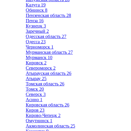
Калуга
19
Обнинск
8
Пензенская область
28
Пенза
16
Кузнецк
3
Заречный
2
Одесская область
27
Одесса
23
Черноморск
1
Мурманская область
27
Мурманск
10
Кировск
2
Североморск
2
Атырауская область
26
Атырау
25
Томская область
26
Томск
20
Северск
3
Асино
1
Кировская область
26
Киров
23
Кирово-Чепецк
2
Омутнинск
1
Акмолинская область
25