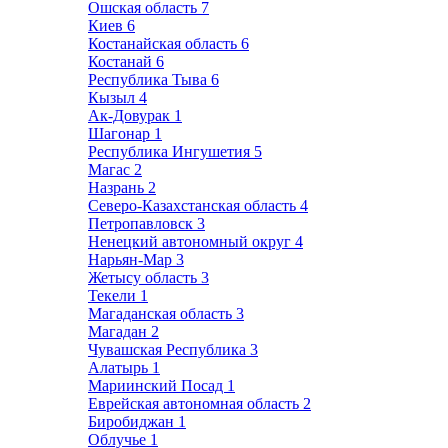
Ошская область
7
Киев
6
Костанайская область
6
Костанай
6
Республика Тыва
6
Кызыл
4
Ак-Довурак
1
Шагонар
1
Республика Ингушетия
5
Магас
2
Назрань
2
Северо-Казахстанская область
4
Петропавловск
3
Ненецкий автономный округ
4
Нарьян-Мар
3
Жетысу область
3
Текели
1
Магаданская область
3
Магадан
2
Чувашская Республика
3
Алатырь
1
Мариинский Посад
1
Еврейская автономная область
2
Биробиджан
1
Облучье
1