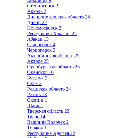
Кокшетау
9
Степногорск
3
Акколь
2
Днепропетровская область
25
Днепр
22
Новомосковск
2
Республика Хакасия
25
Абакан
13
Саяногорск
4
Черногорск
3
Актюбинская область
25
Актобе
25
Оренбургская область
25
Оренбург
16
Бузулук
2
Орск
2
Рязанская область
24
Рязань
18
Скопин
1
Шацк
1
Тверская область
23
Тверь
14
Вышний Волочёк
2
Торжок
1
Республика Адыгея
22