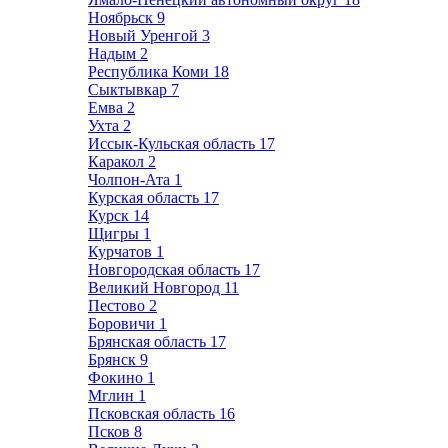
Ноябрьск
9
Новый Уренгой
3
Надым
2
Республика Коми
18
Сыктывкар
7
Емва
2
Ухта
2
Иссык-Кульская область
17
Каракол
2
Чолпон-Ата
1
Курская область
17
Курск
14
Щигры
1
Курчатов
1
Новгородская область
17
Великий Новгород
11
Пестово
2
Боровичи
1
Брянская область
17
Брянск
9
Фокино
1
Мглин
1
Псковская область
16
Псков
8