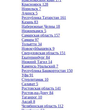
Красноярск
128
Норильск
7
Ачинск
5
Республика Татарстан
161
Казань
83
Набережные Челны
18
Нижнекамск
5
Самарская область
157
Самара
97
Тольятти
34
Новокуйбышевск
9
Свердловская область
151
Екатеринбург
84
Нижний Тагил
14
Каменск-Уральский
7
Республика Башкортостан
150
Уфа
91
Стерлитамак
10
Салават
5
Ростовская область
141
Ростов-на-Дону
84
Таганрог
10
Аксай
8
Челябинская область
112