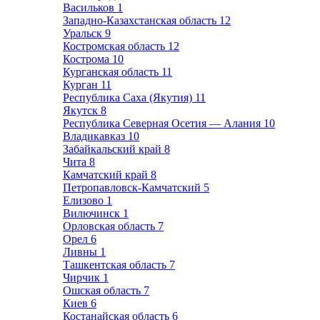
Васильков
1
Западно-Казахстанская область
12
Уральск
9
Костромская область
12
Кострома
10
Курганская область
11
Курган
11
Республика Саха (Якутия)
11
Якутск
8
Республика Северная Осетия — Алания
10
Владикавказ
10
Забайкальский край
8
Чита
8
Камчатский край
8
Петропавловск-Камчатский
5
Елизово
1
Вилючинск
1
Орловская область
7
Орел
6
Ливны
1
Ташкентская область
7
Чирчик
1
Ошская область
7
Киев
6
Костанайская область
6