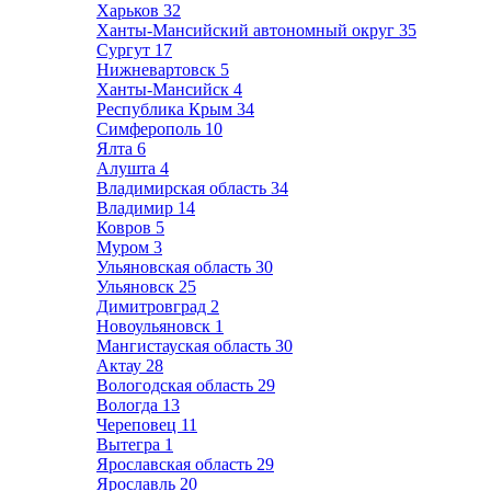
Харьков
32
Ханты-Мансийский автономный округ
35
Сургут
17
Нижневартовск
5
Ханты-Мансийск
4
Республика Крым
34
Симферополь
10
Ялта
6
Алушта
4
Владимирская область
34
Владимир
14
Ковров
5
Муром
3
Ульяновская область
30
Ульяновск
25
Димитровград
2
Новоульяновск
1
Мангистауская область
30
Актау
28
Вологодская область
29
Вологда
13
Череповец
11
Вытегра
1
Ярославская область
29
Ярославль
20