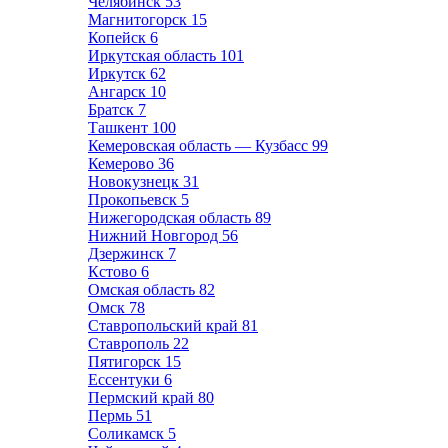
Челябинск
53
Магнитогорск
15
Копейск
6
Иркутская область
101
Иркутск
62
Ангарск
10
Братск
7
Ташкент
100
Кемеровская область — Кузбасс
99
Кемерово
36
Новокузнецк
31
Прокопьевск
5
Нижегородская область
89
Нижний Новгород
56
Дзержинск
7
Кстово
6
Омская область
82
Омск
78
Ставропольский край
81
Ставрополь
22
Пятигорск
15
Ессентуки
6
Пермский край
80
Пермь
51
Соликамск
5