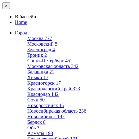
×
В бассейн
Home
Город
Москва
777
Московский
5
Зеленоград
4
Троицк
2
Санкт-Петербург
452
Московская область
342
Балашиха
21
Химки
17
Красногорск
17
Краснодарский край
323
Краснодар
142
Сочи
50
Новороссийск
15
Новосибирская область
236
Новосибирск
192
Бердск
8
Обь
3
Алматы
193
Красноярский край
171