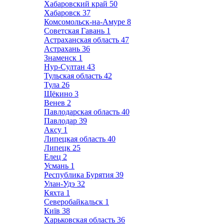
Хабаровский край
50
Хабаровск
37
Комсомольск-на-Амуре
8
Советская Гавань
1
Астраханская область
47
Астрахань
36
Знаменск
1
Нур-Султан
43
Тульская область
42
Тула
26
Щёкино
3
Венев
2
Павлодарская область
40
Павлодар
39
Аксу
1
Липецкая область
40
Липецк
25
Елец
2
Усмань
1
Республика Бурятия
39
Улан-Удэ
32
Кяхта
1
Северобайкальск
1
Київ
38
Харьковская область
36