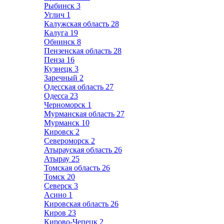
Рыбинск
3
Углич
1
Калужская область
28
Калуга
19
Обнинск
8
Пензенская область
28
Пенза
16
Кузнецк
3
Заречный
2
Одесская область
27
Одесса
23
Черноморск
1
Мурманская область
27
Мурманск
10
Кировск
2
Североморск
2
Атырауская область
26
Атырау
25
Томская область
26
Томск
20
Северск
3
Асино
1
Кировская область
26
Киров
23
Кирово-Чепецк
2