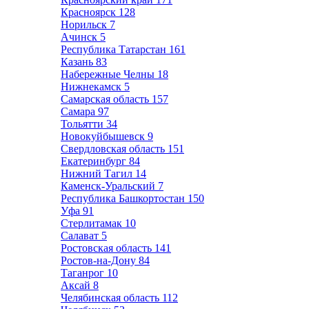
Красноярск
128
Норильск
7
Ачинск
5
Республика Татарстан
161
Казань
83
Набережные Челны
18
Нижнекамск
5
Самарская область
157
Самара
97
Тольятти
34
Новокуйбышевск
9
Свердловская область
151
Екатеринбург
84
Нижний Тагил
14
Каменск-Уральский
7
Республика Башкортостан
150
Уфа
91
Стерлитамак
10
Салават
5
Ростовская область
141
Ростов-на-Дону
84
Таганрог
10
Аксай
8
Челябинская область
112