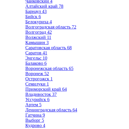
Чайковский
4
Алтайский край
78
Барнаул
43
Бийск
6
Белокуриха
4
Волгоградская область
72
Волгоград
42
Волжский
11
Камышин
3
Саратовская область
68
Саратов
41
Энгельс
10
Балаково
6
Воронежская область
65
Воронеж
52
Острогожск
1
Семилуки
1
Приморский край
64
Владивосток
37
Уссурийск
6
Артем
5
Ленинградская область
64
Гатчина
9
Выборг
5
Кудрово
4