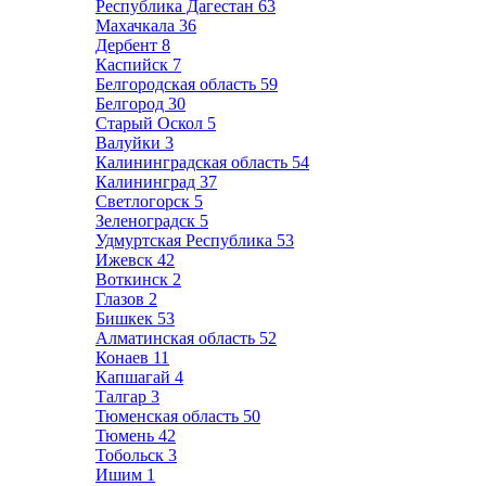
Республика Дагестан
63
Махачкала
36
Дербент
8
Каспийск
7
Белгородская область
59
Белгород
30
Старый Оскол
5
Валуйки
3
Калининградская область
54
Калининград
37
Светлогорск
5
Зеленоградск
5
Удмуртская Республика
53
Ижевск
42
Воткинск
2
Глазов
2
Бишкек
53
Алматинская область
52
Конаев
11
Капшагай
4
Талгар
3
Тюменская область
50
Тюмень
42
Тобольск
3
Ишим
1