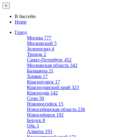
×
В бассейн
Home
Город
Москва
777
Московский
5
Зеленоград
4
Троицк
2
Санкт-Петербург
452
Московская область
342
Балашиха
21
Химки
17
Красногорск
17
Краснодарский край
323
Краснодар
142
Сочи
50
Новороссийск
15
Новосибирская область
236
Новосибирск
192
Бердск
8
Обь
3
Алматы
193
Красноярский край
171