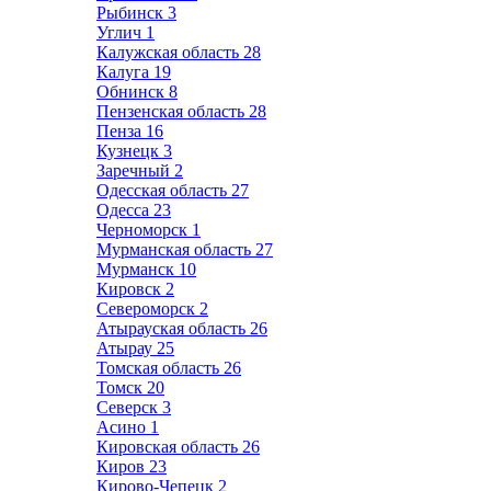
Рыбинск
3
Углич
1
Калужская область
28
Калуга
19
Обнинск
8
Пензенская область
28
Пенза
16
Кузнецк
3
Заречный
2
Одесская область
27
Одесса
23
Черноморск
1
Мурманская область
27
Мурманск
10
Кировск
2
Североморск
2
Атырауская область
26
Атырау
25
Томская область
26
Томск
20
Северск
3
Асино
1
Кировская область
26
Киров
23
Кирово-Чепецк
2