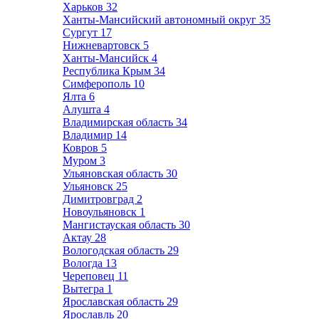
Харьков
32
Ханты-Мансийский автономный округ
35
Сургут
17
Нижневартовск
5
Ханты-Мансийск
4
Республика Крым
34
Симферополь
10
Ялта
6
Алушта
4
Владимирская область
34
Владимир
14
Ковров
5
Муром
3
Ульяновская область
30
Ульяновск
25
Димитровград
2
Новоульяновск
1
Мангистауская область
30
Актау
28
Вологодская область
29
Вологда
13
Череповец
11
Вытегра
1
Ярославская область
29
Ярославль
20