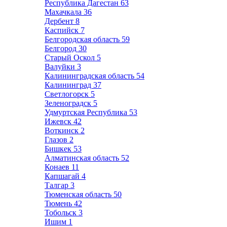
Республика Дагестан
63
Махачкала
36
Дербент
8
Каспийск
7
Белгородская область
59
Белгород
30
Старый Оскол
5
Валуйки
3
Калининградская область
54
Калининград
37
Светлогорск
5
Зеленоградск
5
Удмуртская Республика
53
Ижевск
42
Воткинск
2
Глазов
2
Бишкек
53
Алматинская область
52
Конаев
11
Капшагай
4
Талгар
3
Тюменская область
50
Тюмень
42
Тобольск
3
Ишим
1