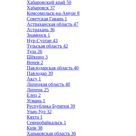
Хабаровский край
50
Хабаровск
37
Комсомольск-на-Амуре
8
Советская Гавань
1
Астраханская область
47
Астрахань
36
Знаменск
1
Нур-Султан
43
Тульская область
42
Тула
26
Щёкино
3
Венев
2
Павлодарская область
40
Павлодар
39
Аксу
1
Липецкая область
40
Липецк
25
Елец
2
Усмань
1
Республика Бурятия
39
Улан-Удэ
32
Кяхта
1
Северобайкальск
1
Київ
38
Харьковская область
36