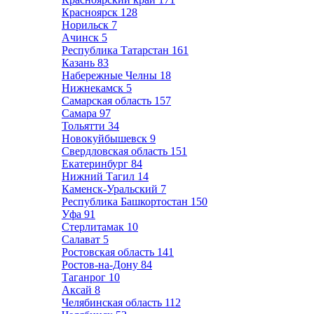
Красноярск
128
Норильск
7
Ачинск
5
Республика Татарстан
161
Казань
83
Набережные Челны
18
Нижнекамск
5
Самарская область
157
Самара
97
Тольятти
34
Новокуйбышевск
9
Свердловская область
151
Екатеринбург
84
Нижний Тагил
14
Каменск-Уральский
7
Республика Башкортостан
150
Уфа
91
Стерлитамак
10
Салават
5
Ростовская область
141
Ростов-на-Дону
84
Таганрог
10
Аксай
8
Челябинская область
112