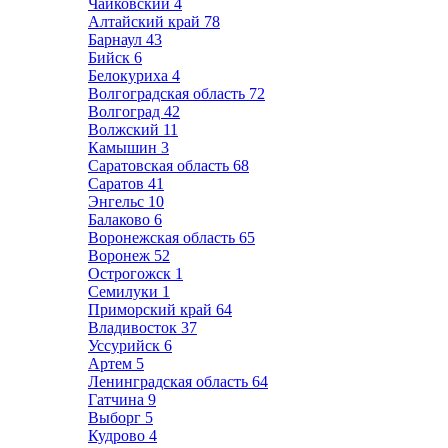
Чайковский
4
Алтайский край
78
Барнаул
43
Бийск
6
Белокуриха
4
Волгоградская область
72
Волгоград
42
Волжский
11
Камышин
3
Саратовская область
68
Саратов
41
Энгельс
10
Балаково
6
Воронежская область
65
Воронеж
52
Острогожск
1
Семилуки
1
Приморский край
64
Владивосток
37
Уссурийск
6
Артем
5
Ленинградская область
64
Гатчина
9
Выборг
5
Кудрово
4