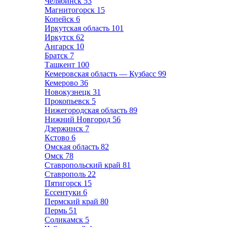
Челябинск
53
Магнитогорск
15
Копейск
6
Иркутская область
101
Иркутск
62
Ангарск
10
Братск
7
Ташкент
100
Кемеровская область — Кузбасс
99
Кемерово
36
Новокузнецк
31
Прокопьевск
5
Нижегородская область
89
Нижний Новгород
56
Дзержинск
7
Кстово
6
Омская область
82
Омск
78
Ставропольский край
81
Ставрополь
22
Пятигорск
15
Ессентуки
6
Пермский край
80
Пермь
51
Соликамск
5