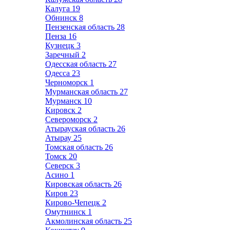
Калуга
19
Обнинск
8
Пензенская область
28
Пенза
16
Кузнецк
3
Заречный
2
Одесская область
27
Одесса
23
Черноморск
1
Мурманская область
27
Мурманск
10
Кировск
2
Североморск
2
Атырауская область
26
Атырау
25
Томская область
26
Томск
20
Северск
3
Асино
1
Кировская область
26
Киров
23
Кирово-Чепецк
2
Омутнинск
1
Акмолинская область
25