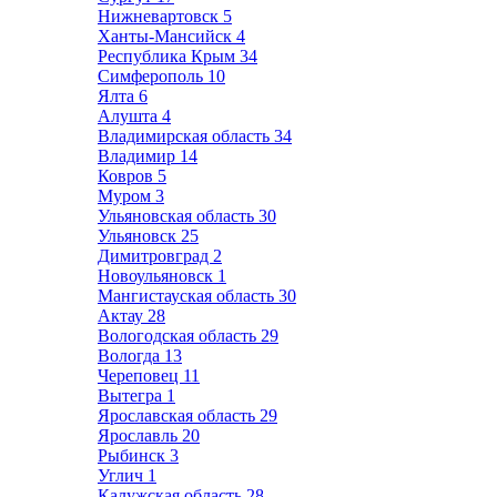
Нижневартовск
5
Ханты-Мансийск
4
Республика Крым
34
Симферополь
10
Ялта
6
Алушта
4
Владимирская область
34
Владимир
14
Ковров
5
Муром
3
Ульяновская область
30
Ульяновск
25
Димитровград
2
Новоульяновск
1
Мангистауская область
30
Актау
28
Вологодская область
29
Вологда
13
Череповец
11
Вытегра
1
Ярославская область
29
Ярославль
20
Рыбинск
3
Углич
1
Калужская область
28