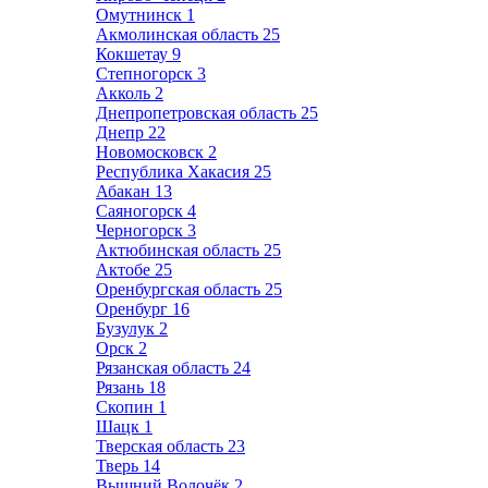
Омутнинск
1
Акмолинская область
25
Кокшетау
9
Степногорск
3
Акколь
2
Днепропетровская область
25
Днепр
22
Новомосковск
2
Республика Хакасия
25
Абакан
13
Саяногорск
4
Черногорск
3
Актюбинская область
25
Актобе
25
Оренбургская область
25
Оренбург
16
Бузулук
2
Орск
2
Рязанская область
24
Рязань
18
Скопин
1
Шацк
1
Тверская область
23
Тверь
14
Вышний Волочёк
2