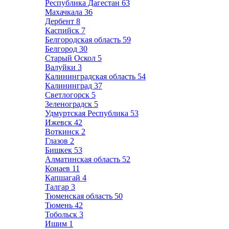
Республика Дагестан
63
Махачкала
36
Дербент
8
Каспийск
7
Белгородская область
59
Белгород
30
Старый Оскол
5
Валуйки
3
Калининградская область
54
Калининград
37
Светлогорск
5
Зеленоградск
5
Удмуртская Республика
53
Ижевск
42
Воткинск
2
Глазов
2
Бишкек
53
Алматинская область
52
Конаев
11
Капшагай
4
Талгар
3
Тюменская область
50
Тюмень
42
Тобольск
3
Ишим
1