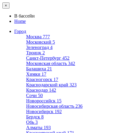
×
В бассейн
Home
Город
Москва
777
Московский
5
Зеленоград
4
Троицк
2
Санкт-Петербург
452
Московская область
342
Балашиха
21
Химки
17
Красногорск
17
Краснодарский край
323
Краснодар
142
Сочи
50
Новороссийск
15
Новосибирская область
236
Новосибирск
192
Бердск
8
Обь
3
Алматы
193
Красноярский край
171