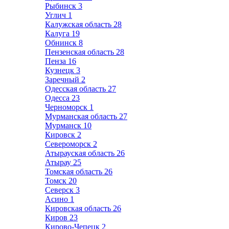
Рыбинск
3
Углич
1
Калужская область
28
Калуга
19
Обнинск
8
Пензенская область
28
Пенза
16
Кузнецк
3
Заречный
2
Одесская область
27
Одесса
23
Черноморск
1
Мурманская область
27
Мурманск
10
Кировск
2
Североморск
2
Атырауская область
26
Атырау
25
Томская область
26
Томск
20
Северск
3
Асино
1
Кировская область
26
Киров
23
Кирово-Чепецк
2