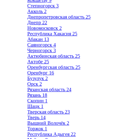
Кокшетау
9
Степногорск
3
Акколь
2
Днепропетровская область
25
Днепр
22
Новомосковск
2
Республика Хакасия
25
Абакан
13
Саяногорск
4
Черногорск
3
Актюбинская область
25
Актобе
25
Оренбургская область
25
Оренбург
16
Бузулук
2
Орск
2
Рязанская область
24
Рязань
18
Скопин
1
Шацк
1
Тверская область
23
Тверь
14
Вышний Волочёк
2
Торжок
1
Республика Адыгея
22