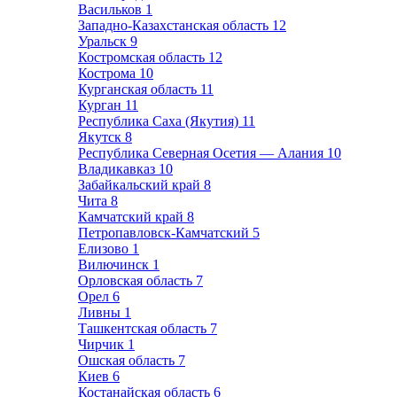
Васильков
1
Западно-Казахстанская область
12
Уральск
9
Костромская область
12
Кострома
10
Курганская область
11
Курган
11
Республика Саха (Якутия)
11
Якутск
8
Республика Северная Осетия — Алания
10
Владикавказ
10
Забайкальский край
8
Чита
8
Камчатский край
8
Петропавловск-Камчатский
5
Елизово
1
Вилючинск
1
Орловская область
7
Орел
6
Ливны
1
Ташкентская область
7
Чирчик
1
Ошская область
7
Киев
6
Костанайская область
6