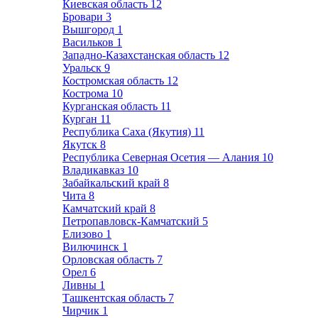
Киевская область
12
Бровари
3
Вышгород
1
Васильков
1
Западно-Казахстанская область
12
Уральск
9
Костромская область
12
Кострома
10
Курганская область
11
Курган
11
Республика Саха (Якутия)
11
Якутск
8
Республика Северная Осетия — Алания
10
Владикавказ
10
Забайкальский край
8
Чита
8
Камчатский край
8
Петропавловск-Камчатский
5
Елизово
1
Вилючинск
1
Орловская область
7
Орел
6
Ливны
1
Ташкентская область
7
Чирчик
1