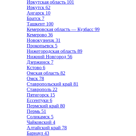
Иркутская область
101
Иркутск
62
Ангарск
10
Братск
7
Ташкент
100
Кемеровская область — Кузбасс
99
Кемерово
36
Новокузнецк
31
Прокопьевск
5
Нижегородская область
89
Нижний Новгород
56
Дзержинск
7
Кстово
6
Омская область
82
Омск
78
Ставропольский край
81
Ставрополь
22
Пятигорск
15
Ессентуки
6
Пермский край
80
Пермь
51
Соликамск
5
Чайковский
4
Алтайский край
78
Барнаул
43