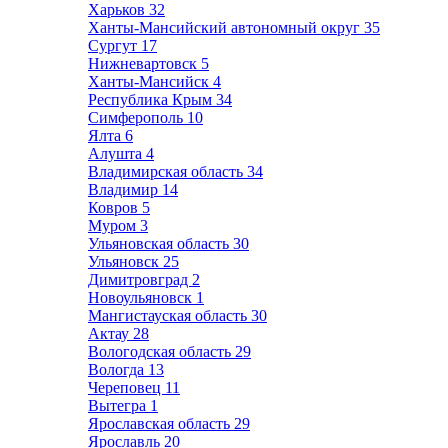
Харьков
32
Ханты-Мансийский автономный округ
35
Сургут
17
Нижневартовск
5
Ханты-Мансийск
4
Республика Крым
34
Симферополь
10
Ялта
6
Алушта
4
Владимирская область
34
Владимир
14
Ковров
5
Муром
3
Ульяновская область
30
Ульяновск
25
Димитровград
2
Новоульяновск
1
Мангистауская область
30
Актау
28
Вологодская область
29
Вологда
13
Череповец
11
Вытегра
1
Ярославская область
29
Ярославль
20