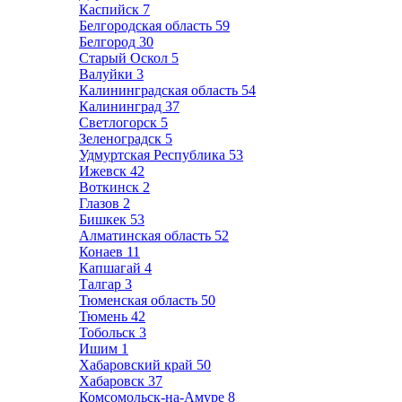
Каспийск
7
Белгородская область
59
Белгород
30
Старый Оскол
5
Валуйки
3
Калининградская область
54
Калининград
37
Светлогорск
5
Зеленоградск
5
Удмуртская Республика
53
Ижевск
42
Воткинск
2
Глазов
2
Бишкек
53
Алматинская область
52
Конаев
11
Капшагай
4
Талгар
3
Тюменская область
50
Тюмень
42
Тобольск
3
Ишим
1
Хабаровский край
50
Хабаровск
37
Комсомольск-на-Амуре
8