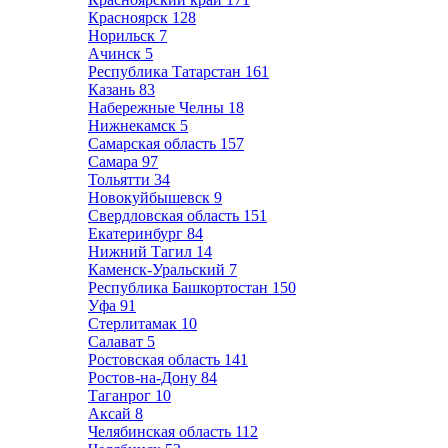
Красноярск
128
Норильск
7
Ачинск
5
Республика Татарстан
161
Казань
83
Набережные Челны
18
Нижнекамск
5
Самарская область
157
Самара
97
Тольятти
34
Новокуйбышевск
9
Свердловская область
151
Екатеринбург
84
Нижний Тагил
14
Каменск-Уральский
7
Республика Башкортостан
150
Уфа
91
Стерлитамак
10
Салават
5
Ростовская область
141
Ростов-на-Дону
84
Таганрог
10
Аксай
8
Челябинская область
112