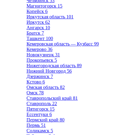
Челябинск
53
Магнитогорск
15
Копейск
6
Иркутская область
101
Иркутск
62
Ангарск
10
Братск
7
Ташкент
100
Кемеровская область — Кузбасс
99
Кемерово
36
Новокузнецк
31
Прокопьевск
5
Нижегородская область
89
Нижний Новгород
56
Дзержинск
7
Кстово
6
Омская область
82
Омск
78
Ставропольский край
81
Ставрополь
22
Пятигорск
15
Ессентуки
6
Пермский край
80
Пермь
51
Соликамск
5