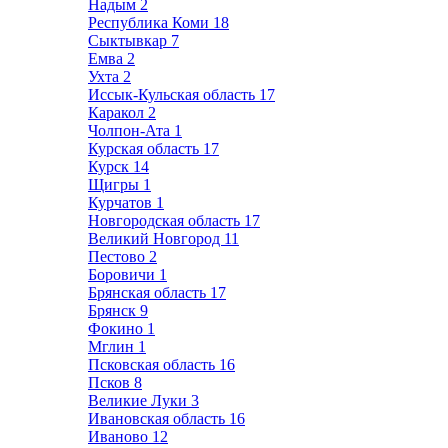
Надым
2
Республика Коми
18
Сыктывкар
7
Емва
2
Ухта
2
Иссык-Кульская область
17
Каракол
2
Чолпон-Ата
1
Курская область
17
Курск
14
Щигры
1
Курчатов
1
Новгородская область
17
Великий Новгород
11
Пестово
2
Боровичи
1
Брянская область
17
Брянск
9
Фокино
1
Мглин
1
Псковская область
16
Псков
8
Великие Луки
3
Ивановская область
16
Иваново
12