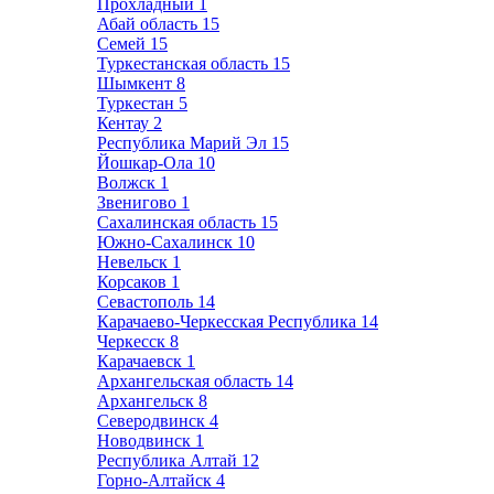
Прохладный
1
Абай область
15
Семей
15
Туркестанская область
15
Шымкент
8
Туркестан
5
Кентау
2
Республика Марий Эл
15
Йошкар-Ола
10
Волжск
1
Звенигово
1
Сахалинская область
15
Южно-Сахалинск
10
Невельск
1
Корсаков
1
Севастополь
14
Карачаево-Черкесская Республика
14
Черкесск
8
Карачаевск
1
Архангельская область
14
Архангельск
8
Северодвинск
4
Новодвинск
1
Республика Алтай
12
Горно-Алтайск
4