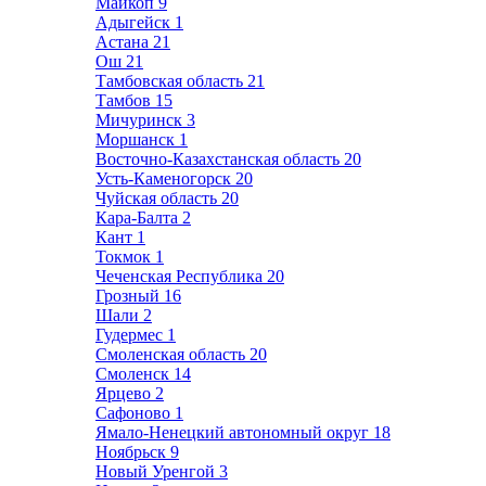
Майкоп
9
Адыгейск
1
Астана
21
Ош
21
Тамбовская область
21
Тамбов
15
Мичуринск
3
Моршанск
1
Восточно-Казахстанская область
20
Усть-Каменогорск
20
Чуйская область
20
Кара-Балта
2
Кант
1
Токмок
1
Чеченская Республика
20
Грозный
16
Шали
2
Гудермес
1
Смоленская область
20
Смоленск
14
Ярцево
2
Сафоново
1
Ямало-Ненецкий автономный округ
18
Ноябрьск
9
Новый Уренгой
3