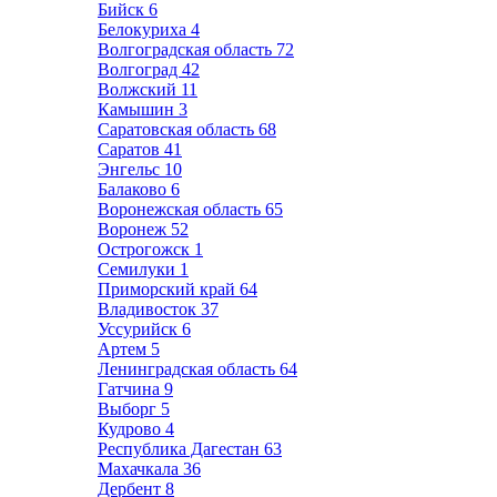
Бийск
6
Белокуриха
4
Волгоградская область
72
Волгоград
42
Волжский
11
Камышин
3
Саратовская область
68
Саратов
41
Энгельс
10
Балаково
6
Воронежская область
65
Воронеж
52
Острогожск
1
Семилуки
1
Приморский край
64
Владивосток
37
Уссурийск
6
Артем
5
Ленинградская область
64
Гатчина
9
Выборг
5
Кудрово
4
Республика Дагестан
63
Махачкала
36
Дербент
8