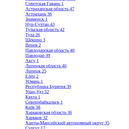
Советская Гавань
1
Астраханская область
47
Астрахань
36
Знаменск
1
Нур-Султан
43
Тульская область
42
Тула
26
Щёкино
3
Венев
2
Павлодарская область
40
Павлодар
39
Аксу
1
Липецкая область
40
Липецк
25
Елец
2
Усмань
1
Республика Бурятия
39
Улан-Удэ
32
Кяхта
1
Северобайкальск
1
Київ
38
Харьковская область
36
Харьков
32
Ханты-Мансийский автономный округ
35
Сургут
17