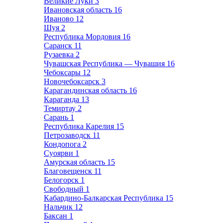
Великие Луки
3
Ивановская область
16
Иваново
12
Шуя
2
Республика Мордовия
16
Саранск
11
Рузаевка
2
Чувашская Республика — Чувашия
16
Чебоксары
12
Новочебоксарск
3
Карагандинская область
16
Караганда
13
Темиртау
2
Сарань
1
Республика Карелия
15
Петрозаводск
11
Кондопога
2
Суоярви
1
Амурская область
15
Благовещенск
11
Белогорск
1
Свободный
1
Кабардино-Балкарская Республика
15
Нальчик
12
Баксан
1