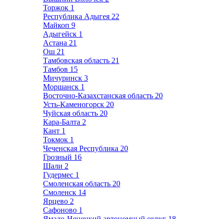
Торжок
1
Республика Адыгея
22
Майкоп
9
Адыгейск
1
Астана
21
Ош
21
Тамбовская область
21
Тамбов
15
Мичуринск
3
Моршанск
1
Восточно-Казахстанская область
20
Усть-Каменогорск
20
Чуйская область
20
Кара-Балта
2
Кант
1
Токмок
1
Чеченская Республика
20
Грозный
16
Шали
2
Гудермес
1
Смоленская область
20
Смоленск
14
Ярцево
2
Сафоново
1
Ямало-Ненецкий автономный округ
18