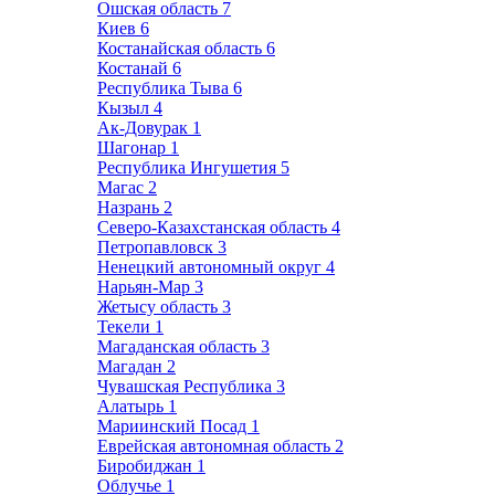
Ошская область
7
Киев
6
Костанайская область
6
Костанай
6
Республика Тыва
6
Кызыл
4
Ак-Довурак
1
Шагонар
1
Республика Ингушетия
5
Магас
2
Назрань
2
Северо-Казахстанская область
4
Петропавловск
3
Ненецкий автономный округ
4
Нарьян-Мар
3
Жетысу область
3
Текели
1
Магаданская область
3
Магадан
2
Чувашская Республика
3
Алатырь
1
Мариинский Посад
1
Еврейская автономная область
2
Биробиджан
1
Облучье
1