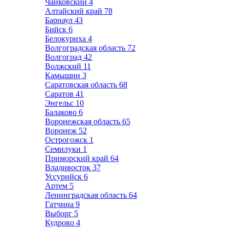
Чайковский
4
Алтайский край
78
Барнаул
43
Бийск
6
Белокуриха
4
Волгоградская область
72
Волгоград
42
Волжский
11
Камышин
3
Саратовская область
68
Саратов
41
Энгельс
10
Балаково
6
Воронежская область
65
Воронеж
52
Острогожск
1
Семилуки
1
Приморский край
64
Владивосток
37
Уссурийск
6
Артем
5
Ленинградская область
64
Гатчина
9
Выборг
5
Кудрово
4