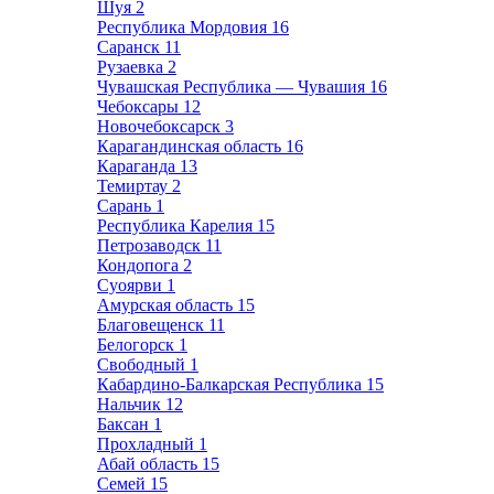
Шуя
2
Республика Мордовия
16
Саранск
11
Рузаевка
2
Чувашская Республика — Чувашия
16
Чебоксары
12
Новочебоксарск
3
Карагандинская область
16
Караганда
13
Темиртау
2
Сарань
1
Республика Карелия
15
Петрозаводск
11
Кондопога
2
Суоярви
1
Амурская область
15
Благовещенск
11
Белогорск
1
Свободный
1
Кабардино-Балкарская Республика
15
Нальчик
12
Баксан
1
Прохладный
1
Абай область
15
Семей
15