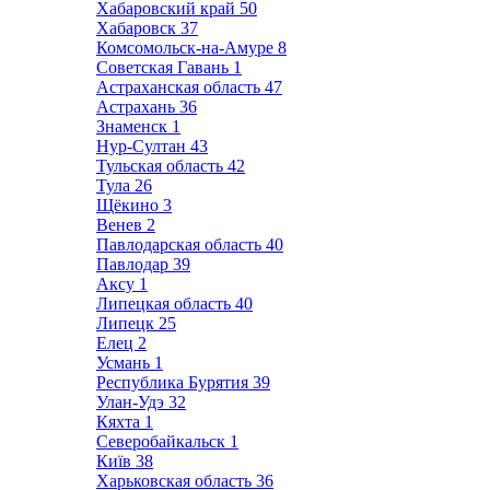
Хабаровский край
50
Хабаровск
37
Комсомольск-на-Амуре
8
Советская Гавань
1
Астраханская область
47
Астрахань
36
Знаменск
1
Нур-Султан
43
Тульская область
42
Тула
26
Щёкино
3
Венев
2
Павлодарская область
40
Павлодар
39
Аксу
1
Липецкая область
40
Липецк
25
Елец
2
Усмань
1
Республика Бурятия
39
Улан-Удэ
32
Кяхта
1
Северобайкальск
1
Київ
38
Харьковская область
36