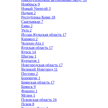
Ноябрьск
9
Новый Уренгой
3
Надым
2
Республика Коми
18
Сыктывкар
7
Емва
2
Ухта
2
Иссык-Кульская область
17
Каракол
2
Чолпон-Ата
1
Курская область
17
Курск
14
Щигры
1
Курчатов
1
Новгородская область
17
Великий Новгород
11
Пестово
2
Боровичи
1
Брянская область
17
Брянск
9
Фокино
1
Мглин
1
Псковская область
16
Псков
8