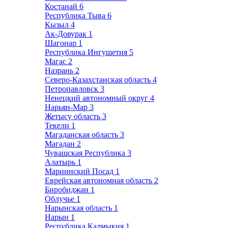
Костанай
6
Республика Тыва
6
Кызыл
4
Ак-Довурак
1
Шагонар
1
Республика Ингушетия
5
Магас
2
Назрань
2
Северо-Казахстанская область
4
Петропавловск
3
Ненецкий автономный округ
4
Нарьян-Мар
3
Жетысу область
3
Текели
1
Магаданская область
3
Магадан
2
Чувашская Республика
3
Алатырь
1
Мариинский Посад
1
Еврейская автономная область
2
Биробиджан
1
Облучье
1
Нарынская область
1
Нарын
1
Республика Калмыкия
1