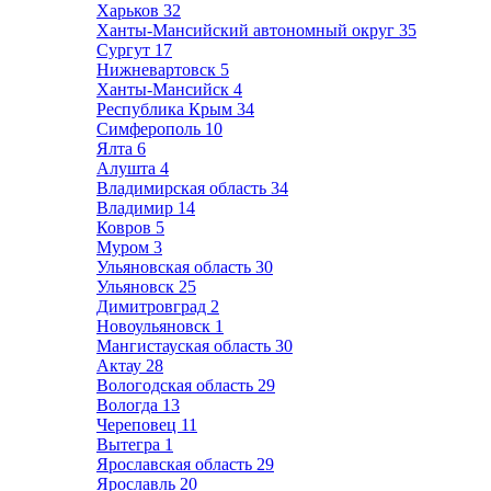
Харьков
32
Ханты-Мансийский автономный округ
35
Сургут
17
Нижневартовск
5
Ханты-Мансийск
4
Республика Крым
34
Симферополь
10
Ялта
6
Алушта
4
Владимирская область
34
Владимир
14
Ковров
5
Муром
3
Ульяновская область
30
Ульяновск
25
Димитровград
2
Новоульяновск
1
Мангистауская область
30
Актау
28
Вологодская область
29
Вологда
13
Череповец
11
Вытегра
1
Ярославская область
29
Ярославль
20