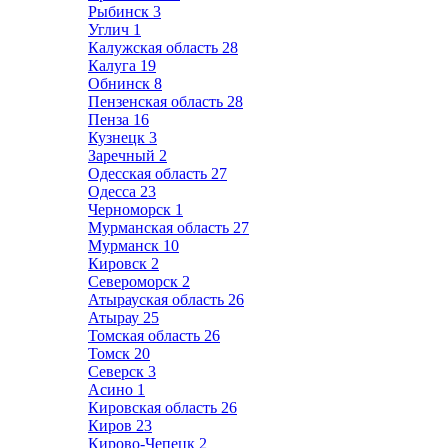
Рыбинск
3
Углич
1
Калужская область
28
Калуга
19
Обнинск
8
Пензенская область
28
Пенза
16
Кузнецк
3
Заречный
2
Одесская область
27
Одесса
23
Черноморск
1
Мурманская область
27
Мурманск
10
Кировск
2
Североморск
2
Атырауская область
26
Атырау
25
Томская область
26
Томск
20
Северск
3
Асино
1
Кировская область
26
Киров
23
Кирово-Чепецк
2