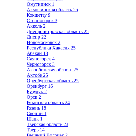
Омутнинск
1
Акмолинская область
25
Кокшетау
9
Степногорск
3
Акколь
2
Днепропетровская область
25
Днепр
22
Новомосковск
2
Республика Хакасия
25
Абакан
13
Саяногорск
4
Черногорск
3
Актюбинская область
25
Актобе
25
Оренбургская область
25
Оренбург
16
Бузулук
2
Орск
2
Рязанская область
24
Рязань
18
Скопин
1
Шацк
1
Тверская область
23
Тверь
14
Вышний Волочёк
2