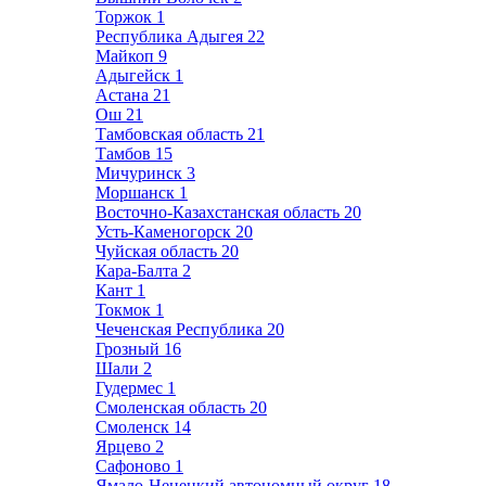
Торжок
1
Республика Адыгея
22
Майкоп
9
Адыгейск
1
Астана
21
Ош
21
Тамбовская область
21
Тамбов
15
Мичуринск
3
Моршанск
1
Восточно-Казахстанская область
20
Усть-Каменогорск
20
Чуйская область
20
Кара-Балта
2
Кант
1
Токмок
1
Чеченская Республика
20
Грозный
16
Шали
2
Гудермес
1
Смоленская область
20
Смоленск
14
Ярцево
2
Сафоново
1
Ямало-Ненецкий автономный округ
18