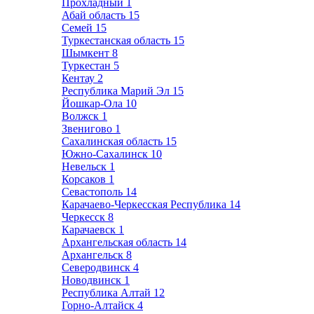
Прохладный
1
Абай область
15
Семей
15
Туркестанская область
15
Шымкент
8
Туркестан
5
Кентау
2
Республика Марий Эл
15
Йошкар-Ола
10
Волжск
1
Звенигово
1
Сахалинская область
15
Южно-Сахалинск
10
Невельск
1
Корсаков
1
Севастополь
14
Карачаево-Черкесская Республика
14
Черкесск
8
Карачаевск
1
Архангельская область
14
Архангельск
8
Северодвинск
4
Новодвинск
1
Республика Алтай
12
Горно-Алтайск
4