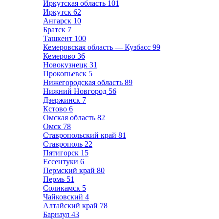
Иркутская область
101
Иркутск
62
Ангарск
10
Братск
7
Ташкент
100
Кемеровская область — Кузбасс
99
Кемерово
36
Новокузнецк
31
Прокопьевск
5
Нижегородская область
89
Нижний Новгород
56
Дзержинск
7
Кстово
6
Омская область
82
Омск
78
Ставропольский край
81
Ставрополь
22
Пятигорск
15
Ессентуки
6
Пермский край
80
Пермь
51
Соликамск
5
Чайковский
4
Алтайский край
78
Барнаул
43