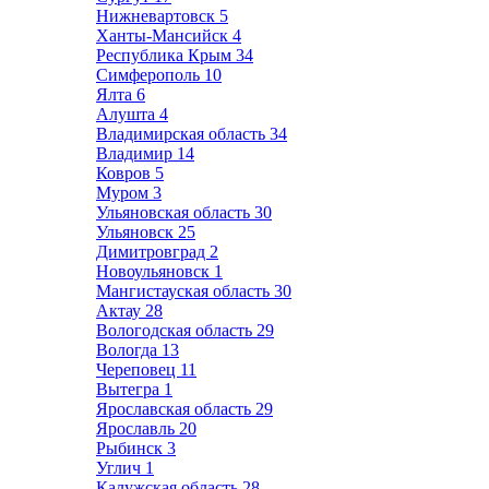
Нижневартовск
5
Ханты-Мансийск
4
Республика Крым
34
Симферополь
10
Ялта
6
Алушта
4
Владимирская область
34
Владимир
14
Ковров
5
Муром
3
Ульяновская область
30
Ульяновск
25
Димитровград
2
Новоульяновск
1
Мангистауская область
30
Актау
28
Вологодская область
29
Вологда
13
Череповец
11
Вытегра
1
Ярославская область
29
Ярославль
20
Рыбинск
3
Углич
1
Калужская область
28