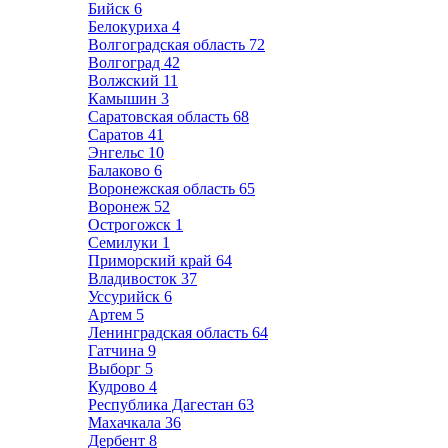
Бийск
6
Белокуриха
4
Волгоградская область
72
Волгоград
42
Волжский
11
Камышин
3
Саратовская область
68
Саратов
41
Энгельс
10
Балаково
6
Воронежская область
65
Воронеж
52
Острогожск
1
Семилуки
1
Приморский край
64
Владивосток
37
Уссурийск
6
Артем
5
Ленинградская область
64
Гатчина
9
Выборг
5
Кудрово
4
Республика Дагестан
63
Махачкала
36
Дербент
8