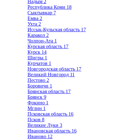
Надым
2
Республика Коми
18
Сыктывкар
7
Емва
2
Ухта
2
Иссык-Кульская область
17
Каракол
2
Чолпон-Ата
1
Курская область
17
Курск
14
Щигры
1
Курчатов
1
Новгородская область
17
Великий Новгород
11
Пестово
2
Боровичи
1
Брянская область
17
Брянск
9
Фокино
1
Мглин
1
Псковская область
16
Псков
8
Великие Луки
3
Ивановская область
16
Иваново
12