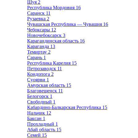
Шуя
2
Республика Мордовия
16
Саранск
11
Рузаевка
2
Чувашская Республика — Чувашия
16
Чебоксары
12
Новочебоксарск
3
Карагандинская область
16
Караганда
13
Темиртау
2
Сарань
1
Республика Карелия
15
Петрозаводск
11
Кондопога
2
Суоярви
1
Амурская область
15
Благовещенск
11
Белогорск
1
Свободный
1
Кабардино-Балкарская Республика
15
Нальчик
12
Баксан
1
Прохладный
1
Абай область
15
Семей
15