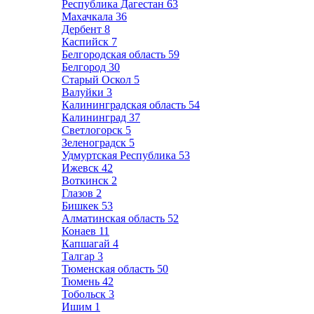
Республика Дагестан
63
Махачкала
36
Дербент
8
Каспийск
7
Белгородская область
59
Белгород
30
Старый Оскол
5
Валуйки
3
Калининградская область
54
Калининград
37
Светлогорск
5
Зеленоградск
5
Удмуртская Республика
53
Ижевск
42
Воткинск
2
Глазов
2
Бишкек
53
Алматинская область
52
Конаев
11
Капшагай
4
Талгар
3
Тюменская область
50
Тюмень
42
Тобольск
3
Ишим
1