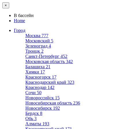
×
В бассейн
Home
Город
Москва
777
Московский
5
Зеленоград
4
Троицк
2
Санкт-Петербург
452
Московская область
342
Балашиха
21
Химки
17
Красногорск
17
Краснодарский край
323
Краснодар
142
Сочи
50
Новороссийск
15
Новосибирская область
236
Новосибирск
192
Бердск
8
Обь
3
Алматы
193
Красноярский край
171