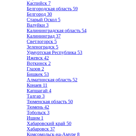
Каспийск
7
Белгородская область
59
Белгород
30
Старый Оскол
5
Валуйки
3
Калининградская область
54
Калининград
37
Светлогорск
5
Зеленоградск
5
Удмуртская Республика
53
Ижевск
42
Воткинск
2
Глазов
2
Бишкек
53
Алматинская область
52
Конаев
11
Капшагай
4
Талгар
3
Тюменская область
50
Тюмень
42
Тобольск
3
Ишим
1
Хабаровский край
50
Хабаровск
37
Комсомольск-на-Амуре
8