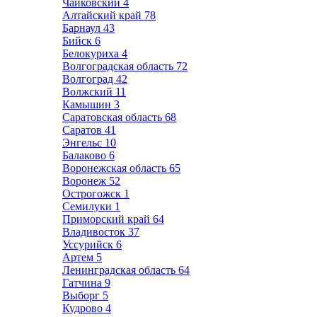
Чайковский
4
Алтайский край
78
Барнаул
43
Бийск
6
Белокуриха
4
Волгоградская область
72
Волгоград
42
Волжский
11
Камышин
3
Саратовская область
68
Саратов
41
Энгельс
10
Балаково
6
Воронежская область
65
Воронеж
52
Острогожск
1
Семилуки
1
Приморский край
64
Владивосток
37
Уссурийск
6
Артем
5
Ленинградская область
64
Гатчина
9
Выборг
5
Кудрово
4