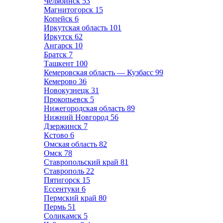
Челябинск
53
Магнитогорск
15
Копейск
6
Иркутская область
101
Иркутск
62
Ангарск
10
Братск
7
Ташкент
100
Кемеровская область — Кузбасс
99
Кемерово
36
Новокузнецк
31
Прокопьевск
5
Нижегородская область
89
Нижний Новгород
56
Дзержинск
7
Кстово
6
Омская область
82
Омск
78
Ставропольский край
81
Ставрополь
22
Пятигорск
15
Ессентуки
6
Пермский край
80
Пермь
51
Соликамск
5