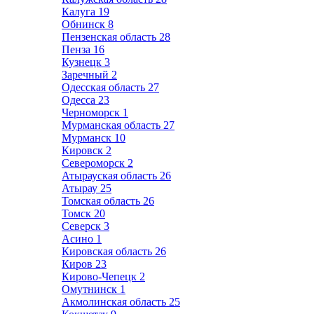
Калуга
19
Обнинск
8
Пензенская область
28
Пенза
16
Кузнецк
3
Заречный
2
Одесская область
27
Одесса
23
Черноморск
1
Мурманская область
27
Мурманск
10
Кировск
2
Североморск
2
Атырауская область
26
Атырау
25
Томская область
26
Томск
20
Северск
3
Асино
1
Кировская область
26
Киров
23
Кирово-Чепецк
2
Омутнинск
1
Акмолинская область
25