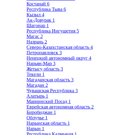
Костанай
6
Республика Тыва
6
Кызыл
4
Ак-Довурак
1
Шагонар
1
Республика Ингушетия
5
Магас
2
Назрань
2
Северо-Казахстанская область
4
Петропавловск
3
Ненецкий автономный округ
4
Нарьян-Мар
3
Жетысу область
3
Текели
1
Магаданская область
3
Магадан
2
Чувашская Республика
3
Алатырь
1
Мариинский Посад
1
Еврейская автономная область
2
Биробиджан
1
Облучье
1
Нарынская область
1
Нарын
1
Республика Калмыкия
1