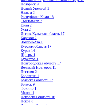
Ноябрьск
9
Новый Уренгой
3
Надым
2
Республика Коми
18
Сыктывкар
7
Емва
2
Ухта
2
Иссык-Кульская область
17
Каракол
2
Чолпон-Ата
1
Курская область
17
Курск
14
Щигры
1
Курчатов
1
Новгородская область
17
Великий Новгород
11
Пестово
2
Боровичи
1
Брянская область
17
Брянск
9
Фокино
1
Мглин
1
Псковская область
16
Псков
8