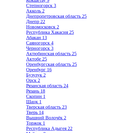
Кокшетау
9
Степногорск
3
Акколь
2
Днепропетровская область
25
Днепр
22
Новомосковск
2
Республика Хакасия
25
Абакан
13
Саяногорск
4
Черногорск
3
Актюбинская область
25
Актобе
25
Оренбургская область
25
Оренбург
16
Бузулук
2
Орск
2
Рязанская область
24
Рязань
18
Скопин
1
Шацк
1
Тверская область
23
Тверь
14
Вышний Волочёк
2
Торжок
1
Республика Адыгея
22