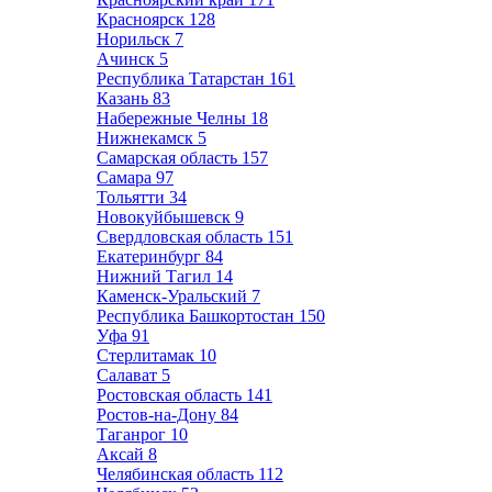
Красноярск
128
Норильск
7
Ачинск
5
Республика Татарстан
161
Казань
83
Набережные Челны
18
Нижнекамск
5
Самарская область
157
Самара
97
Тольятти
34
Новокуйбышевск
9
Свердловская область
151
Екатеринбург
84
Нижний Тагил
14
Каменск-Уральский
7
Республика Башкортостан
150
Уфа
91
Стерлитамак
10
Салават
5
Ростовская область
141
Ростов-на-Дону
84
Таганрог
10
Аксай
8
Челябинская область
112