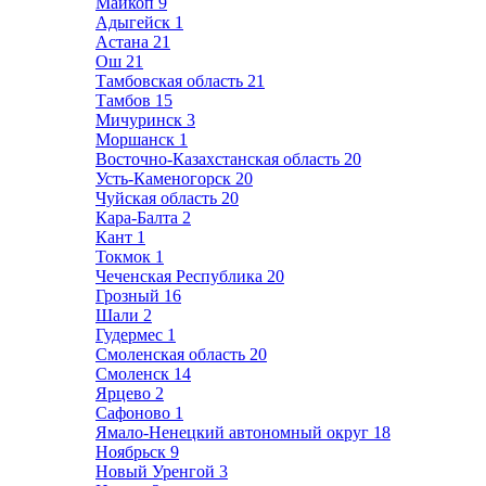
Майкоп
9
Адыгейск
1
Астана
21
Ош
21
Тамбовская область
21
Тамбов
15
Мичуринск
3
Моршанск
1
Восточно-Казахстанская область
20
Усть-Каменогорск
20
Чуйская область
20
Кара-Балта
2
Кант
1
Токмок
1
Чеченская Республика
20
Грозный
16
Шали
2
Гудермес
1
Смоленская область
20
Смоленск
14
Ярцево
2
Сафоново
1
Ямало-Ненецкий автономный округ
18
Ноябрьск
9
Новый Уренгой
3