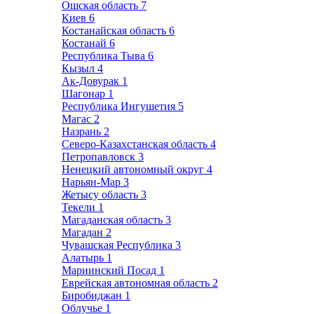
Ошская область
7
Киев
6
Костанайская область
6
Костанай
6
Республика Тыва
6
Кызыл
4
Ак-Довурак
1
Шагонар
1
Республика Ингушетия
5
Магас
2
Назрань
2
Северо-Казахстанская область
4
Петропавловск
3
Ненецкий автономный округ
4
Нарьян-Мар
3
Жетысу область
3
Текели
1
Магаданская область
3
Магадан
2
Чувашская Республика
3
Алатырь
1
Мариинский Посад
1
Еврейская автономная область
2
Биробиджан
1
Облучье
1