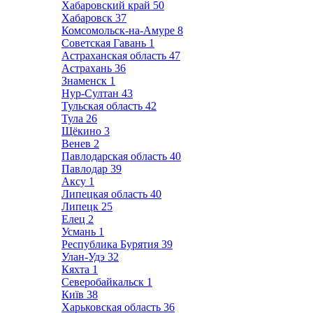
Хабаровский край
50
Хабаровск
37
Комсомольск-на-Амуре
8
Советская Гавань
1
Астраханская область
47
Астрахань
36
Знаменск
1
Нур-Султан
43
Тульская область
42
Тула
26
Щёкино
3
Венев
2
Павлодарская область
40
Павлодар
39
Аксу
1
Липецкая область
40
Липецк
25
Елец
2
Усмань
1
Республика Бурятия
39
Улан-Удэ
32
Кяхта
1
Северобайкальск
1
Київ
38
Харьковская область
36