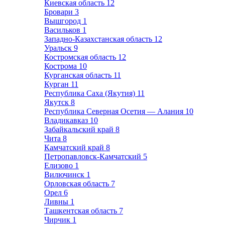
Киевская область
12
Бровари
3
Вышгород
1
Васильков
1
Западно-Казахстанская область
12
Уральск
9
Костромская область
12
Кострома
10
Курганская область
11
Курган
11
Республика Саха (Якутия)
11
Якутск
8
Республика Северная Осетия — Алания
10
Владикавказ
10
Забайкальский край
8
Чита
8
Камчатский край
8
Петропавловск-Камчатский
5
Елизово
1
Вилючинск
1
Орловская область
7
Орел
6
Ливны
1
Ташкентская область
7
Чирчик
1