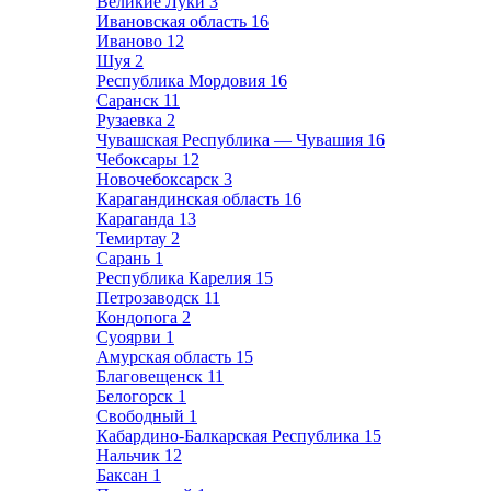
Великие Луки
3
Ивановская область
16
Иваново
12
Шуя
2
Республика Мордовия
16
Саранск
11
Рузаевка
2
Чувашская Республика — Чувашия
16
Чебоксары
12
Новочебоксарск
3
Карагандинская область
16
Караганда
13
Темиртау
2
Сарань
1
Республика Карелия
15
Петрозаводск
11
Кондопога
2
Суоярви
1
Амурская область
15
Благовещенск
11
Белогорск
1
Свободный
1
Кабардино-Балкарская Республика
15
Нальчик
12
Баксан
1