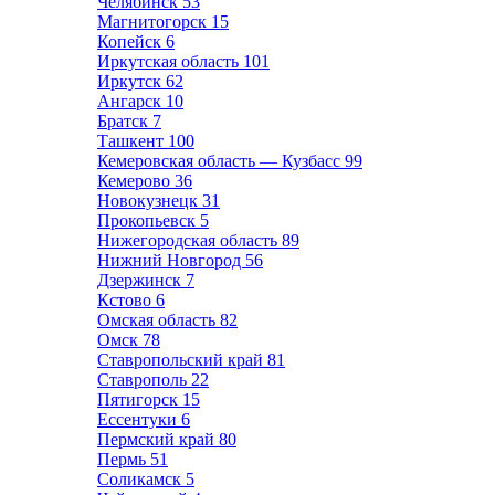
Челябинск
53
Магнитогорск
15
Копейск
6
Иркутская область
101
Иркутск
62
Ангарск
10
Братск
7
Ташкент
100
Кемеровская область — Кузбасс
99
Кемерово
36
Новокузнецк
31
Прокопьевск
5
Нижегородская область
89
Нижний Новгород
56
Дзержинск
7
Кстово
6
Омская область
82
Омск
78
Ставропольский край
81
Ставрополь
22
Пятигорск
15
Ессентуки
6
Пермский край
80
Пермь
51
Соликамск
5