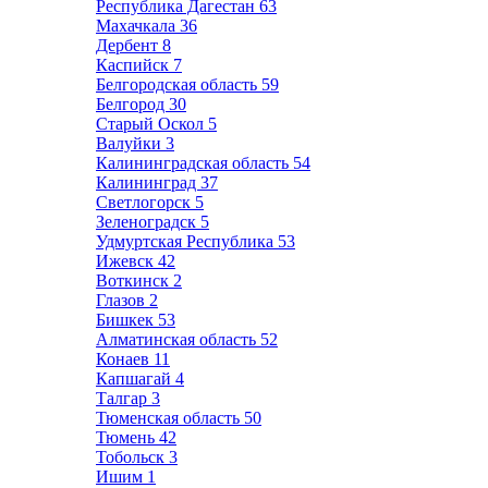
Республика Дагестан
63
Махачкала
36
Дербент
8
Каспийск
7
Белгородская область
59
Белгород
30
Старый Оскол
5
Валуйки
3
Калининградская область
54
Калининград
37
Светлогорск
5
Зеленоградск
5
Удмуртская Республика
53
Ижевск
42
Воткинск
2
Глазов
2
Бишкек
53
Алматинская область
52
Конаев
11
Капшагай
4
Талгар
3
Тюменская область
50
Тюмень
42
Тобольск
3
Ишим
1