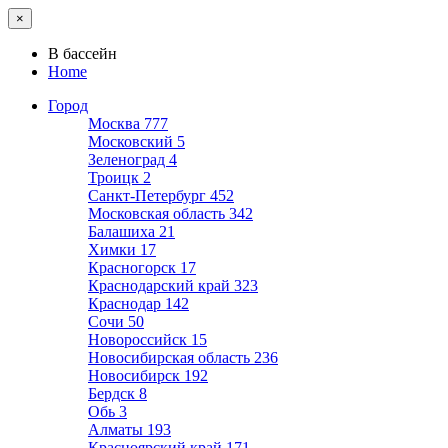
×
В бассейн
Home
Город
Москва
777
Московский
5
Зеленоград
4
Троицк
2
Санкт-Петербург
452
Московская область
342
Балашиха
21
Химки
17
Красногорск
17
Краснодарский край
323
Краснодар
142
Сочи
50
Новороссийск
15
Новосибирская область
236
Новосибирск
192
Бердск
8
Обь
3
Алматы
193
Красноярский край
171