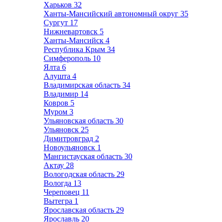
Харьков
32
Ханты-Мансийский автономный округ
35
Сургут
17
Нижневартовск
5
Ханты-Мансийск
4
Республика Крым
34
Симферополь
10
Ялта
6
Алушта
4
Владимирская область
34
Владимир
14
Ковров
5
Муром
3
Ульяновская область
30
Ульяновск
25
Димитровград
2
Новоульяновск
1
Мангистауская область
30
Актау
28
Вологодская область
29
Вологда
13
Череповец
11
Вытегра
1
Ярославская область
29
Ярославль
20