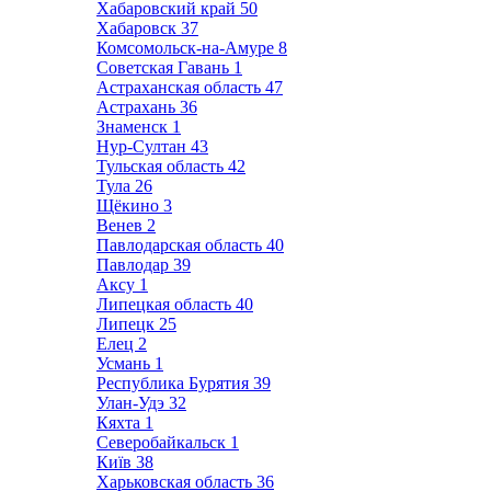
Хабаровский край
50
Хабаровск
37
Комсомольск-на-Амуре
8
Советская Гавань
1
Астраханская область
47
Астрахань
36
Знаменск
1
Нур-Султан
43
Тульская область
42
Тула
26
Щёкино
3
Венев
2
Павлодарская область
40
Павлодар
39
Аксу
1
Липецкая область
40
Липецк
25
Елец
2
Усмань
1
Республика Бурятия
39
Улан-Удэ
32
Кяхта
1
Северобайкальск
1
Київ
38
Харьковская область
36