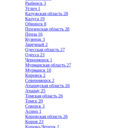
Рыбинск
3
Углич
1
Калужская область
28
Калуга
19
Обнинск
8
Пензенская область
28
Пенза
16
Кузнецк
3
Заречный
2
Одесская область
27
Одесса
23
Черноморск
1
Мурманская область
27
Мурманск
10
Кировск
2
Североморск
2
Атырауская область
26
Атырау
25
Томская область
26
Томск
20
Северск
3
Асино
1
Кировская область
26
Киров
23
Кирово-Чепецк
2