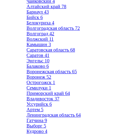
Чайковский
4
Алтайский край
78
Барнаул
43
Бийск
6
Белокуриха
4
Волгоградская область
72
Волгоград
42
Волжский
11
Камышин
3
Саратовская область
68
Саратов
41
Энгельс
10
Балаково
6
Воронежская область
65
Воронеж
52
Острогожск
1
Семилуки
1
Приморский край
64
Владивосток
37
Уссурийск
6
Артем
5
Ленинградская область
64
Гатчина
9
Выборг
5
Кудрово
4