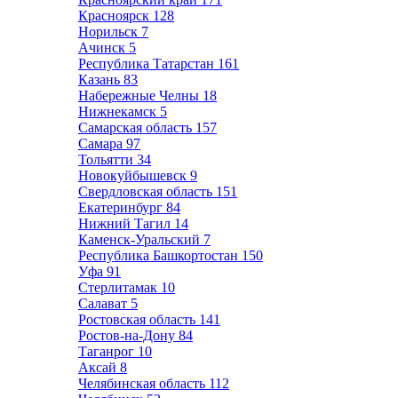
Красноярск
128
Норильск
7
Ачинск
5
Республика Татарстан
161
Казань
83
Набережные Челны
18
Нижнекамск
5
Самарская область
157
Самара
97
Тольятти
34
Новокуйбышевск
9
Свердловская область
151
Екатеринбург
84
Нижний Тагил
14
Каменск-Уральский
7
Республика Башкортостан
150
Уфа
91
Стерлитамак
10
Салават
5
Ростовская область
141
Ростов-на-Дону
84
Таганрог
10
Аксай
8
Челябинская область
112