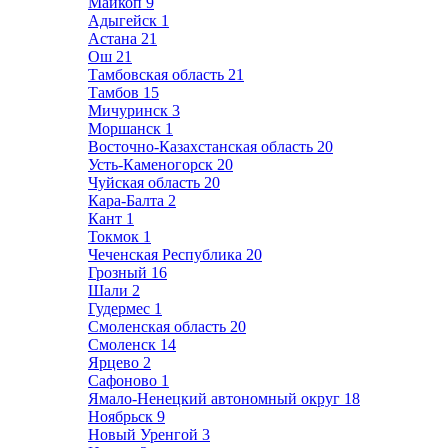
Майкоп
9
Адыгейск
1
Астана
21
Ош
21
Тамбовская область
21
Тамбов
15
Мичуринск
3
Моршанск
1
Восточно-Казахстанская область
20
Усть-Каменогорск
20
Чуйская область
20
Кара-Балта
2
Кант
1
Токмок
1
Чеченская Республика
20
Грозный
16
Шали
2
Гудермес
1
Смоленская область
20
Смоленск
14
Ярцево
2
Сафоново
1
Ямало-Ненецкий автономный округ
18
Ноябрьск
9
Новый Уренгой
3