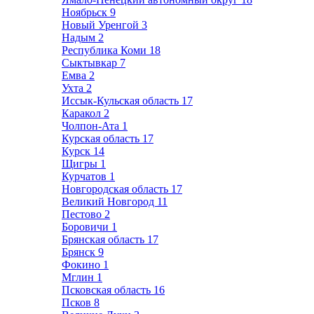
Ноябрьск
9
Новый Уренгой
3
Надым
2
Республика Коми
18
Сыктывкар
7
Емва
2
Ухта
2
Иссык-Кульская область
17
Каракол
2
Чолпон-Ата
1
Курская область
17
Курск
14
Щигры
1
Курчатов
1
Новгородская область
17
Великий Новгород
11
Пестово
2
Боровичи
1
Брянская область
17
Брянск
9
Фокино
1
Мглин
1
Псковская область
16
Псков
8