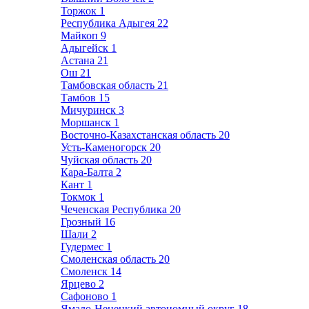
Торжок
1
Республика Адыгея
22
Майкоп
9
Адыгейск
1
Астана
21
Ош
21
Тамбовская область
21
Тамбов
15
Мичуринск
3
Моршанск
1
Восточно-Казахстанская область
20
Усть-Каменогорск
20
Чуйская область
20
Кара-Балта
2
Кант
1
Токмок
1
Чеченская Республика
20
Грозный
16
Шали
2
Гудермес
1
Смоленская область
20
Смоленск
14
Ярцево
2
Сафоново
1
Ямало-Ненецкий автономный округ
18