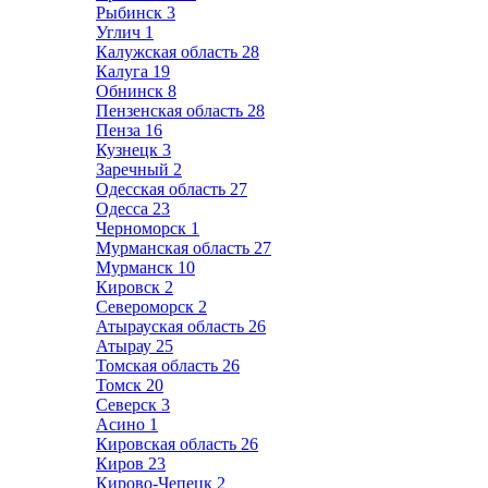
Рыбинск
3
Углич
1
Калужская область
28
Калуга
19
Обнинск
8
Пензенская область
28
Пенза
16
Кузнецк
3
Заречный
2
Одесская область
27
Одесса
23
Черноморск
1
Мурманская область
27
Мурманск
10
Кировск
2
Североморск
2
Атырауская область
26
Атырау
25
Томская область
26
Томск
20
Северск
3
Асино
1
Кировская область
26
Киров
23
Кирово-Чепецк
2