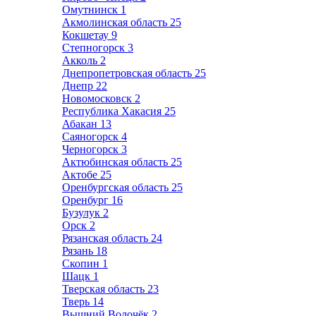
Омутнинск
1
Акмолинская область
25
Кокшетау
9
Степногорск
3
Акколь
2
Днепропетровская область
25
Днепр
22
Новомосковск
2
Республика Хакасия
25
Абакан
13
Саяногорск
4
Черногорск
3
Актюбинская область
25
Актобе
25
Оренбургская область
25
Оренбург
16
Бузулук
2
Орск
2
Рязанская область
24
Рязань
18
Скопин
1
Шацк
1
Тверская область
23
Тверь
14
Вышний Волочёк
2