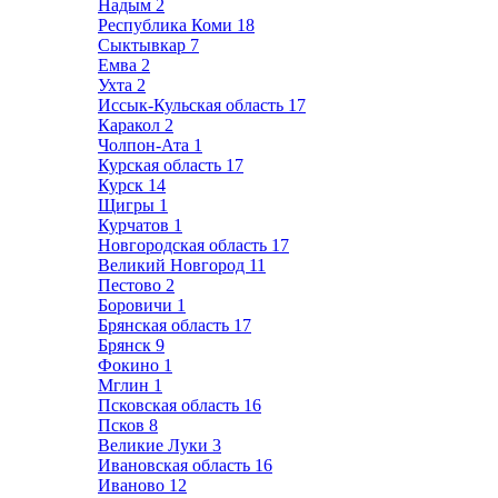
Надым
2
Республика Коми
18
Сыктывкар
7
Емва
2
Ухта
2
Иссык-Кульская область
17
Каракол
2
Чолпон-Ата
1
Курская область
17
Курск
14
Щигры
1
Курчатов
1
Новгородская область
17
Великий Новгород
11
Пестово
2
Боровичи
1
Брянская область
17
Брянск
9
Фокино
1
Мглин
1
Псковская область
16
Псков
8
Великие Луки
3
Ивановская область
16
Иваново
12