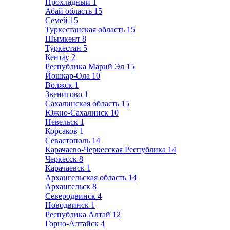
Прохладный
1
Абай область
15
Семей
15
Туркестанская область
15
Шымкент
8
Туркестан
5
Кентау
2
Республика Марий Эл
15
Йошкар-Ола
10
Волжск
1
Звенигово
1
Сахалинская область
15
Южно-Сахалинск
10
Невельск
1
Корсаков
1
Севастополь
14
Карачаево-Черкесская Республика
14
Черкесск
8
Карачаевск
1
Архангельская область
14
Архангельск
8
Северодвинск
4
Новодвинск
1
Республика Алтай
12
Горно-Алтайск
4