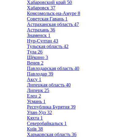
Хабаровский край
50
Хабаровск
37
Комсомольск-на-Амуре
8
Советская Гавань
1
Астраханская область
47
Астрахань
36
Знаменск
1
Нур-Султан
43
Тульская область
42
Тула
26
Щёкино
3
Венев
2
Павлодарская область
40
Павлодар
39
Аксу
1
Липецкая область
40
Липецк
25
Елец
2
Усмань
1
Республика Бурятия
39
Улан-Удэ
32
Кяхта
1
Северобайкальск
1
Київ
38
Харьковская область
36