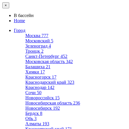
×
В бассейн
Home
Город
Москва
777
Московский
5
Зеленоград
4
Троицк
2
Санкт-Петербург
452
Московская область
342
Балашиха
21
Химки
17
Красногорск
17
Краснодарский край
323
Краснодар
142
Сочи
50
Новороссийск
15
Новосибирская область
236
Новосибирск
192
Бердск
8
Обь
3
Алматы
193
Красноярский край
171