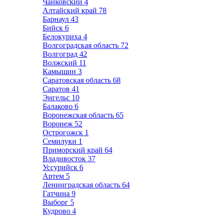
Чайковский
4
Алтайский край
78
Барнаул
43
Бийск
6
Белокуриха
4
Волгоградская область
72
Волгоград
42
Волжский
11
Камышин
3
Саратовская область
68
Саратов
41
Энгельс
10
Балаково
6
Воронежская область
65
Воронеж
52
Острогожск
1
Семилуки
1
Приморский край
64
Владивосток
37
Уссурийск
6
Артем
5
Ленинградская область
64
Гатчина
9
Выборг
5
Кудрово
4