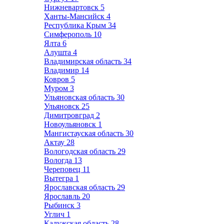
Нижневартовск
5
Ханты-Мансийск
4
Республика Крым
34
Симферополь
10
Ялта
6
Алушта
4
Владимирская область
34
Владимир
14
Ковров
5
Муром
3
Ульяновская область
30
Ульяновск
25
Димитровград
2
Новоульяновск
1
Мангистауская область
30
Актау
28
Вологодская область
29
Вологда
13
Череповец
11
Вытегра
1
Ярославская область
29
Ярославль
20
Рыбинск
3
Углич
1
Калужская область
28