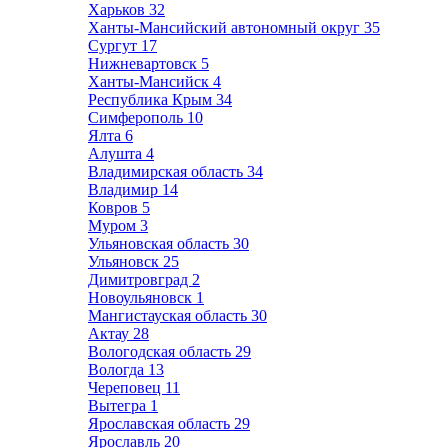
Харьков
32
Ханты-Мансийский автономный округ
35
Сургут
17
Нижневартовск
5
Ханты-Мансийск
4
Республика Крым
34
Симферополь
10
Ялта
6
Алушта
4
Владимирская область
34
Владимир
14
Ковров
5
Муром
3
Ульяновская область
30
Ульяновск
25
Димитровград
2
Новоульяновск
1
Мангистауская область
30
Актау
28
Вологодская область
29
Вологда
13
Череповец
11
Вытегра
1
Ярославская область
29
Ярославль
20