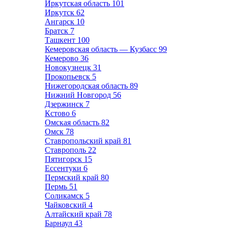
Иркутская область
101
Иркутск
62
Ангарск
10
Братск
7
Ташкент
100
Кемеровская область — Кузбасс
99
Кемерово
36
Новокузнецк
31
Прокопьевск
5
Нижегородская область
89
Нижний Новгород
56
Дзержинск
7
Кстово
6
Омская область
82
Омск
78
Ставропольский край
81
Ставрополь
22
Пятигорск
15
Ессентуки
6
Пермский край
80
Пермь
51
Соликамск
5
Чайковский
4
Алтайский край
78
Барнаул
43