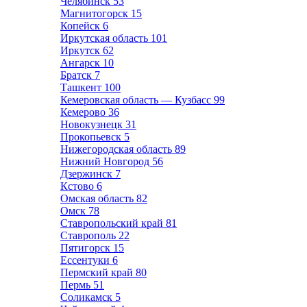
Челябинск
53
Магнитогорск
15
Копейск
6
Иркутская область
101
Иркутск
62
Ангарск
10
Братск
7
Ташкент
100
Кемеровская область — Кузбасс
99
Кемерово
36
Новокузнецк
31
Прокопьевск
5
Нижегородская область
89
Нижний Новгород
56
Дзержинск
7
Кстово
6
Омская область
82
Омск
78
Ставропольский край
81
Ставрополь
22
Пятигорск
15
Ессентуки
6
Пермский край
80
Пермь
51
Соликамск
5