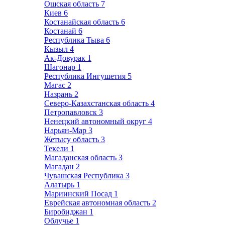
Ошская область
7
Киев
6
Костанайская область
6
Костанай
6
Республика Тыва
6
Кызыл
4
Ак-Довурак
1
Шагонар
1
Республика Ингушетия
5
Магас
2
Назрань
2
Северо-Казахстанская область
4
Петропавловск
3
Ненецкий автономный округ
4
Нарьян-Мар
3
Жетысу область
3
Текели
1
Магаданская область
3
Магадан
2
Чувашская Республика
3
Алатырь
1
Мариинский Посад
1
Еврейская автономная область
2
Биробиджан
1
Облучье
1