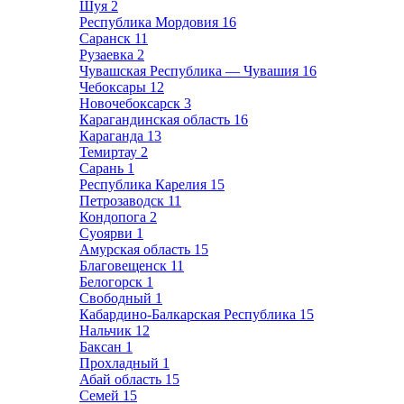
Шуя
2
Республика Мордовия
16
Саранск
11
Рузаевка
2
Чувашская Республика — Чувашия
16
Чебоксары
12
Новочебоксарск
3
Карагандинская область
16
Караганда
13
Темиртау
2
Сарань
1
Республика Карелия
15
Петрозаводск
11
Кондопога
2
Суоярви
1
Амурская область
15
Благовещенск
11
Белогорск
1
Свободный
1
Кабардино-Балкарская Республика
15
Нальчик
12
Баксан
1
Прохладный
1
Абай область
15
Семей
15