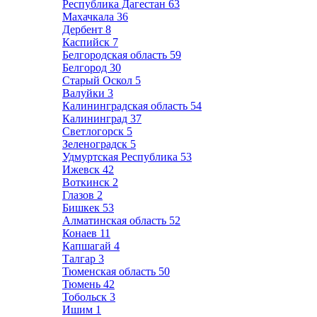
Республика Дагестан
63
Махачкала
36
Дербент
8
Каспийск
7
Белгородская область
59
Белгород
30
Старый Оскол
5
Валуйки
3
Калининградская область
54
Калининград
37
Светлогорск
5
Зеленоградск
5
Удмуртская Республика
53
Ижевск
42
Воткинск
2
Глазов
2
Бишкек
53
Алматинская область
52
Конаев
11
Капшагай
4
Талгар
3
Тюменская область
50
Тюмень
42
Тобольск
3
Ишим
1