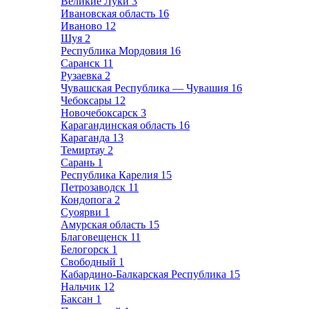
Великие Луки
3
Ивановская область
16
Иваново
12
Шуя
2
Республика Мордовия
16
Саранск
11
Рузаевка
2
Чувашская Республика — Чувашия
16
Чебоксары
12
Новочебоксарск
3
Карагандинская область
16
Караганда
13
Темиртау
2
Сарань
1
Республика Карелия
15
Петрозаводск
11
Кондопога
2
Суоярви
1
Амурская область
15
Благовещенск
11
Белогорск
1
Свободный
1
Кабардино-Балкарская Республика
15
Нальчик
12
Баксан
1