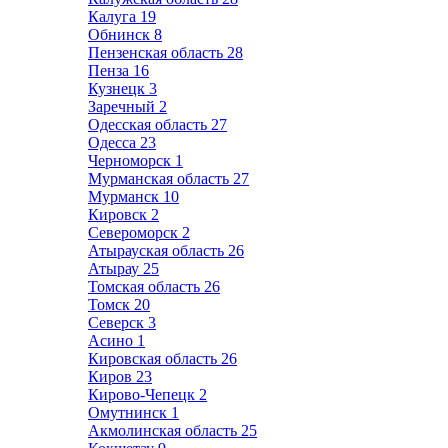
Калуга
19
Обнинск
8
Пензенская область
28
Пенза
16
Кузнецк
3
Заречный
2
Одесская область
27
Одесса
23
Черноморск
1
Мурманская область
27
Мурманск
10
Кировск
2
Североморск
2
Атырауская область
26
Атырау
25
Томская область
26
Томск
20
Северск
3
Асино
1
Кировская область
26
Киров
23
Кирово-Чепецк
2
Омутнинск
1
Акмолинская область
25