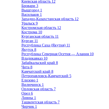
Киевская область
12
Бровари
3
Вышгород
1
Васильков
1
Западно-Казахстанская область
12
Уральск
9
Костромская область
12
Кострома
10
Курганская область
11
Курган
11
Республика Саха (Якутия)
11
Якутск
8
Республика Северная Осетия — Алания
10
Владикавказ
10
Забайкальский край
8
Чита
8
Камчатский край
8
Петропавловск-Камчатский
5
Елизово
1
Вилючинск
1
Орловская область
7
Орел
6
Ливны
1
Ташкентская область
7
Чирчик
1