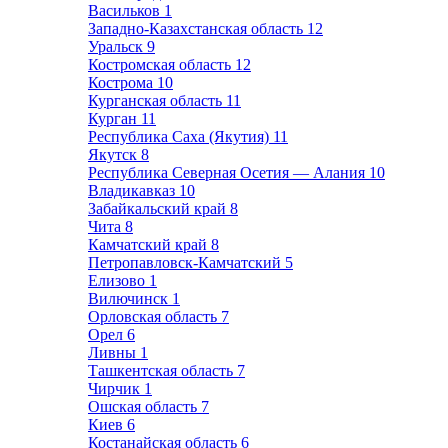
Васильков
1
Западно-Казахстанская область
12
Уральск
9
Костромская область
12
Кострома
10
Курганская область
11
Курган
11
Республика Саха (Якутия)
11
Якутск
8
Республика Северная Осетия — Алания
10
Владикавказ
10
Забайкальский край
8
Чита
8
Камчатский край
8
Петропавловск-Камчатский
5
Елизово
1
Вилючинск
1
Орловская область
7
Орел
6
Ливны
1
Ташкентская область
7
Чирчик
1
Ошская область
7
Киев
6
Костанайская область
6