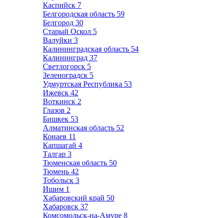
Каспийск
7
Белгородская область
59
Белгород
30
Старый Оскол
5
Валуйки
3
Калининградская область
54
Калининград
37
Светлогорск
5
Зеленоградск
5
Удмуртская Республика
53
Ижевск
42
Воткинск
2
Глазов
2
Бишкек
53
Алматинская область
52
Конаев
11
Капшагай
4
Талгар
3
Тюменская область
50
Тюмень
42
Тобольск
3
Ишим
1
Хабаровский край
50
Хабаровск
37
Комсомольск-на-Амуре
8