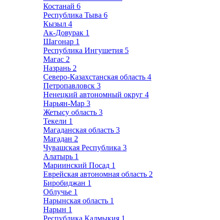
Костанай
6
Республика Тыва
6
Кызыл
4
Ак-Довурак
1
Шагонар
1
Республика Ингушетия
5
Магас
2
Назрань
2
Северо-Казахстанская область
4
Петропавловск
3
Ненецкий автономный округ
4
Нарьян-Мар
3
Жетысу область
3
Текели
1
Магаданская область
3
Магадан
2
Чувашская Республика
3
Алатырь
1
Мариинский Посад
1
Еврейская автономная область
2
Биробиджан
1
Облучье
1
Нарынская область
1
Нарын
1
Республика Калмыкия
1