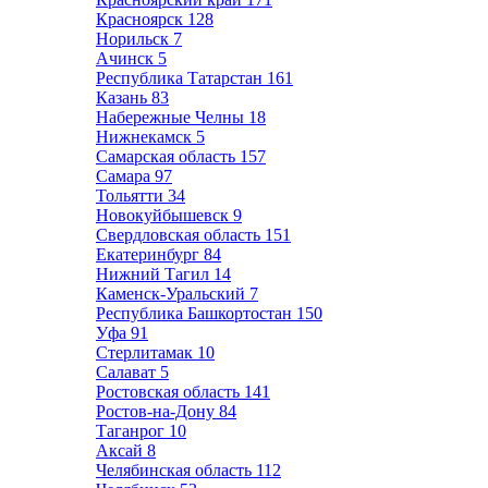
Красноярск
128
Норильск
7
Ачинск
5
Республика Татарстан
161
Казань
83
Набережные Челны
18
Нижнекамск
5
Самарская область
157
Самара
97
Тольятти
34
Новокуйбышевск
9
Свердловская область
151
Екатеринбург
84
Нижний Тагил
14
Каменск-Уральский
7
Республика Башкортостан
150
Уфа
91
Стерлитамак
10
Салават
5
Ростовская область
141
Ростов-на-Дону
84
Таганрог
10
Аксай
8
Челябинская область
112