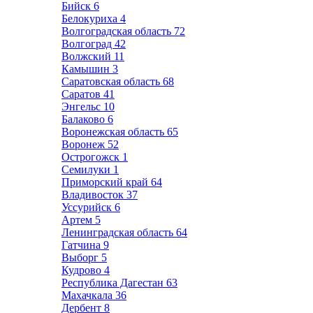
Бийск
6
Белокуриха
4
Волгоградская область
72
Волгоград
42
Волжский
11
Камышин
3
Саратовская область
68
Саратов
41
Энгельс
10
Балаково
6
Воронежская область
65
Воронеж
52
Острогожск
1
Семилуки
1
Приморский край
64
Владивосток
37
Уссурийск
6
Артем
5
Ленинградская область
64
Гатчина
9
Выборг
5
Кудрово
4
Республика Дагестан
63
Махачкала
36
Дербент
8