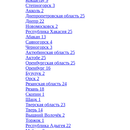
Кокшетау
9
Степногорск
3
Акколь
2
Днепропетровская область
25
Днепр
22
Новомосковск
2
Республика Хакасия
25
Абакан
13
Саяногорск
4
Черногорск
3
Актюбинская область
25
Актобе
25
Оренбургская область
25
Оренбург
16
Бузулук
2
Орск
2
Рязанская область
24
Рязань
18
Скопин
1
Шацк
1
Тверская область
23
Тверь
14
Вышний Волочёк
2
Торжок
1
Республика Адыгея
22