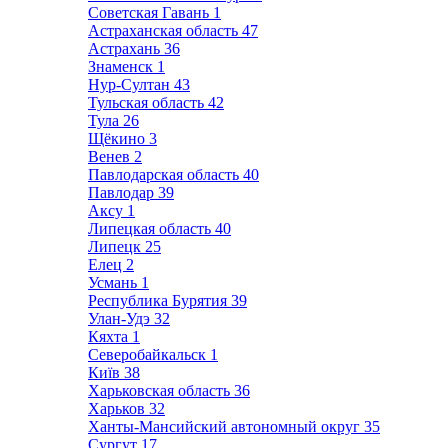
Советская Гавань
1
Астраханская область
47
Астрахань
36
Знаменск
1
Нур-Султан
43
Тульская область
42
Тула
26
Щёкино
3
Венев
2
Павлодарская область
40
Павлодар
39
Аксу
1
Липецкая область
40
Липецк
25
Елец
2
Усмань
1
Республика Бурятия
39
Улан-Удэ
32
Кяхта
1
Северобайкальск
1
Київ
38
Харьковская область
36
Харьков
32
Ханты-Мансийский автономный округ
35
Сургут
17