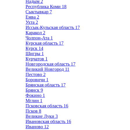
Надым
2
Республика Коми
18
Сыктывкар
7
Емва
2
Ухта
2
Иссык-Кульская область
17
Каракол
2
Чолпон-Ата
1
Курская область
17
Курск
14
Щигры
1
Курчатов
1
Новгородская область
17
Великий Новгород
11
Пестово
2
Боровичи
1
Брянская область
17
Брянск
9
Фокино
1
Мглин
1
Псковская область
16
Псков
8
Великие Луки
3
Ивановская область
16
Иваново
12