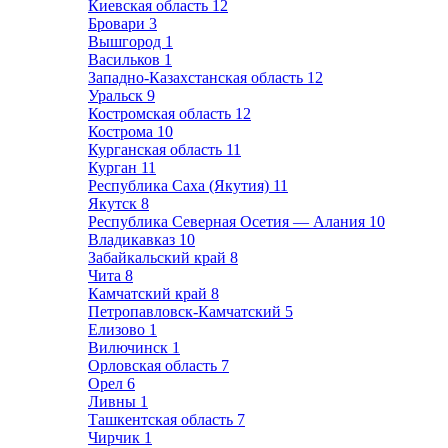
Киевская область
12
Бровари
3
Вышгород
1
Васильков
1
Западно-Казахстанская область
12
Уральск
9
Костромская область
12
Кострома
10
Курганская область
11
Курган
11
Республика Саха (Якутия)
11
Якутск
8
Республика Северная Осетия — Алания
10
Владикавказ
10
Забайкальский край
8
Чита
8
Камчатский край
8
Петропавловск-Камчатский
5
Елизово
1
Вилючинск
1
Орловская область
7
Орел
6
Ливны
1
Ташкентская область
7
Чирчик
1