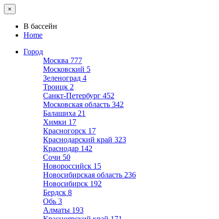
×
В бассейн
Home
Город
Москва
777
Московский
5
Зеленоград
4
Троицк
2
Санкт-Петербург
452
Московская область
342
Балашиха
21
Химки
17
Красногорск
17
Краснодарский край
323
Краснодар
142
Сочи
50
Новороссийск
15
Новосибирская область
236
Новосибирск
192
Бердск
8
Обь
3
Алматы
193
Красноярский край
171