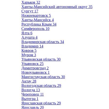
Харьков
32
Ханты-Мансийский автономный округ
35
Сургут
17
Нижневартовск
5
Ханты-Мансийск
4
Республика Крым
34
Симферополь
10
Ялта
6
Алушта
4
Владимирская область
34
Владимир
14
Ковров
5
Муром
3
Ульяновская область
30
Ульяновск
25
Димитровград
2
Новоульяновск
1
Мангистауская область
30
Актау
28
Вологодская область
29
Вологда
13
Череповец
11
Вытегра
1
Ярославская область
29
Ярославль
20