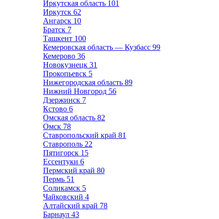
Иркутская область
101
Иркутск
62
Ангарск
10
Братск
7
Ташкент
100
Кемеровская область — Кузбасс
99
Кемерово
36
Новокузнецк
31
Прокопьевск
5
Нижегородская область
89
Нижний Новгород
56
Дзержинск
7
Кстово
6
Омская область
82
Омск
78
Ставропольский край
81
Ставрополь
22
Пятигорск
15
Ессентуки
6
Пермский край
80
Пермь
51
Соликамск
5
Чайковский
4
Алтайский край
78
Барнаул
43