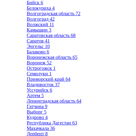
Бийск
6
Белокуриха
4
Волгоградская область
72
Волгоград
42
Волжский
11
Камышин
3
Саратовская область
68
Саратов
41
Энгельс
10
Балаково
6
Воронежская область
65
Воронеж
52
Острогожск
1
Семилуки
1
Приморский край
64
Владивосток
37
Уссурийск
6
Артем
5
Ленинградская область
64
Гатчина
9
Выборг
5
Кудрово
4
Республика Дагестан
63
Махачкала
36
Дербент
8