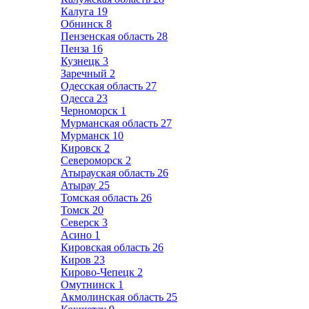
Калуга
19
Обнинск
8
Пензенская область
28
Пенза
16
Кузнецк
3
Заречный
2
Одесская область
27
Одесса
23
Черноморск
1
Мурманская область
27
Мурманск
10
Кировск
2
Североморск
2
Атырауская область
26
Атырау
25
Томская область
26
Томск
20
Северск
3
Асино
1
Кировская область
26
Киров
23
Кирово-Чепецк
2
Омутнинск
1
Акмолинская область
25