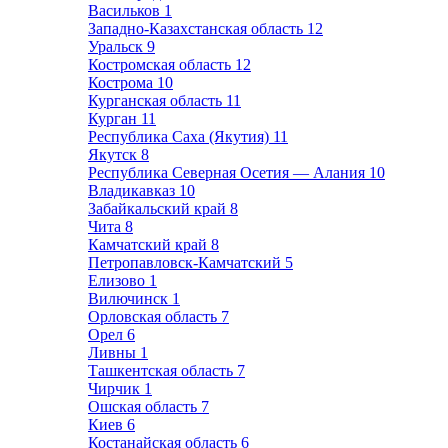
Васильков
1
Западно-Казахстанская область
12
Уральск
9
Костромская область
12
Кострома
10
Курганская область
11
Курган
11
Республика Саха (Якутия)
11
Якутск
8
Республика Северная Осетия — Алания
10
Владикавказ
10
Забайкальский край
8
Чита
8
Камчатский край
8
Петропавловск-Камчатский
5
Елизово
1
Вилючинск
1
Орловская область
7
Орел
6
Ливны
1
Ташкентская область
7
Чирчик
1
Ошская область
7
Киев
6
Костанайская область
6