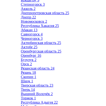
Кокшетау
9
Степногорск
3
Акколь
2
Днепропетровская область
25
Днепр
22
Новомосковск
2
Республика Хакасия
25
Абакан
13
Саяногорск
4
Черногорск
3
Актюбинская область
25
Актобе
25
Оренбургская область
25
Оренбург
16
Бузулук
2
Орск
2
Рязанская область
24
Рязань
18
Скопин
1
Шацк
1
Тверская область
23
Тверь
14
Вышний Волочёк
2
Торжок
1
Республика Адыгея
22