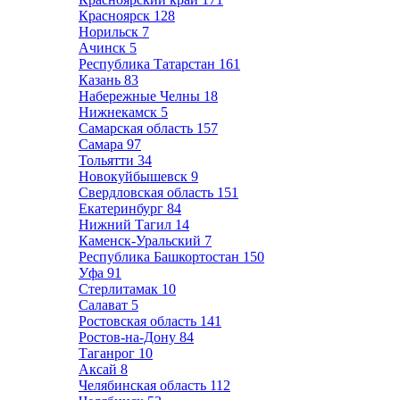
Красноярск
128
Норильск
7
Ачинск
5
Республика Татарстан
161
Казань
83
Набережные Челны
18
Нижнекамск
5
Самарская область
157
Самара
97
Тольятти
34
Новокуйбышевск
9
Свердловская область
151
Екатеринбург
84
Нижний Тагил
14
Каменск-Уральский
7
Республика Башкортостан
150
Уфа
91
Стерлитамак
10
Салават
5
Ростовская область
141
Ростов-на-Дону
84
Таганрог
10
Аксай
8
Челябинская область
112