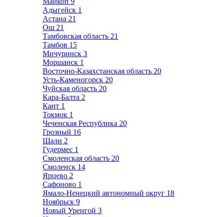
Майкоп
9
Адыгейск
1
Астана
21
Ош
21
Тамбовская область
21
Тамбов
15
Мичуринск
3
Моршанск
1
Восточно-Казахстанская область
20
Усть-Каменогорск
20
Чуйская область
20
Кара-Балта
2
Кант
1
Токмок
1
Чеченская Республика
20
Грозный
16
Шали
2
Гудермес
1
Смоленская область
20
Смоленск
14
Ярцево
2
Сафоново
1
Ямало-Ненецкий автономный округ
18
Ноябрьск
9
Новый Уренгой
3