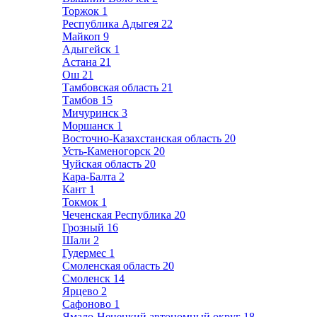
Торжок
1
Республика Адыгея
22
Майкоп
9
Адыгейск
1
Астана
21
Ош
21
Тамбовская область
21
Тамбов
15
Мичуринск
3
Моршанск
1
Восточно-Казахстанская область
20
Усть-Каменогорск
20
Чуйская область
20
Кара-Балта
2
Кант
1
Токмок
1
Чеченская Республика
20
Грозный
16
Шали
2
Гудермес
1
Смоленская область
20
Смоленск
14
Ярцево
2
Сафоново
1
Ямало-Ненецкий автономный округ
18