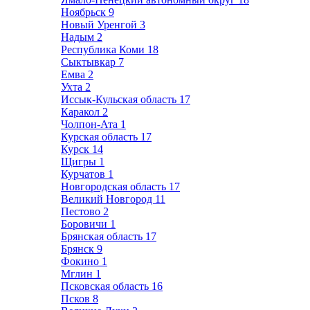
Ноябрьск
9
Новый Уренгой
3
Надым
2
Республика Коми
18
Сыктывкар
7
Емва
2
Ухта
2
Иссык-Кульская область
17
Каракол
2
Чолпон-Ата
1
Курская область
17
Курск
14
Щигры
1
Курчатов
1
Новгородская область
17
Великий Новгород
11
Пестово
2
Боровичи
1
Брянская область
17
Брянск
9
Фокино
1
Мглин
1
Псковская область
16
Псков
8