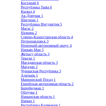
Костанай
6
Республика Тыва
6
Кызыл
4
Ак-Довурак
1
Шагонар
1
Республика Ингушетия
5
Магас
2
Назрань
2
Северо-Казахстанская область
4
Петропавловск
3
Ненецкий автономный округ
4
Нарьян-Мар
3
Жетысу область
3
Текели
1
Магаданская область
3
Магадан
2
Чувашская Республика
3
Алатырь
1
Мариинский Посад
1
Еврейская автономная область
2
Биробиджан
1
Облучье
1
Нарынская область
1
Нарын
1
Республика Калмыкия
1