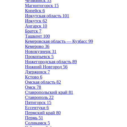
Челябинск
53
Магнитогорск
15
Копейск
6
Иркутская область
101
Иркутск
62
Ангарск
10
Братск
7
Ташкент
100
Кемеровская область — Кузбасс
99
Кемерово
36
Новокузнецк
31
Прокопьевск
5
Нижегородская область
89
Нижний Новгород
56
Дзержинск
7
Кстово
6
Омская область
82
Омск
78
Ставропольский край
81
Ставрополь
22
Пятигорск
15
Ессентуки
6
Пермский край
80
Пермь
51
Соликамск
5