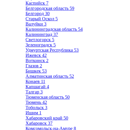
Каспийск
7
Белгородская область
59
Белгород
30
Старый Оскол
5
Валуйки
3
Калининградская область
54
Калининград
37
Светлогорск
5
Зеленоградск
5
Удмуртская Республика
53
Ижевск
42
Воткинск
2
Глазов
2
Бишкек
53
Алматинская область
52
Конаев
11
Капшагай
4
Талгар
3
Тюменская область
50
Тюмень
42
Тобольск
3
Ишим
1
Хабаровский край
50
Хабаровск
37
Комсомольск-на-Амуре
8