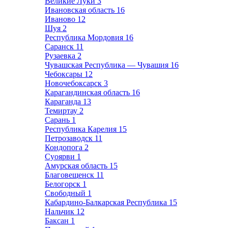
Великие Луки
3
Ивановская область
16
Иваново
12
Шуя
2
Республика Мордовия
16
Саранск
11
Рузаевка
2
Чувашская Республика — Чувашия
16
Чебоксары
12
Новочебоксарск
3
Карагандинская область
16
Караганда
13
Темиртау
2
Сарань
1
Республика Карелия
15
Петрозаводск
11
Кондопога
2
Суоярви
1
Амурская область
15
Благовещенск
11
Белогорск
1
Свободный
1
Кабардино-Балкарская Республика
15
Нальчик
12
Баксан
1