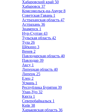
Хабаровский край
50
Хабаровск
37
Комсомольск-на-Амуре
8
Советская Гавань
1
Астраханская область
47
Астрахань
36
Знаменск
1
Нур-Султан
43
Тульская область
42
Тула
26
Щёкино
3
Венев
2
Павлодарская область
40
Павлодар
39
Аксу
1
Липецкая область
40
Липецк
25
Елец
2
Усмань
1
Республика Бурятия
39
Улан-Удэ
32
Кяхта
1
Северобайкальск
1
Київ
38
Харьковская область
36