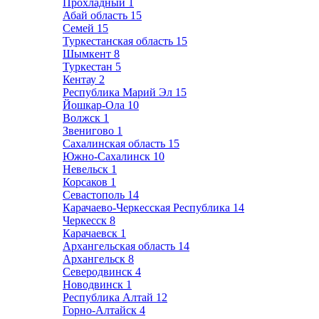
Прохладный
1
Абай область
15
Семей
15
Туркестанская область
15
Шымкент
8
Туркестан
5
Кентау
2
Республика Марий Эл
15
Йошкар-Ола
10
Волжск
1
Звенигово
1
Сахалинская область
15
Южно-Сахалинск
10
Невельск
1
Корсаков
1
Севастополь
14
Карачаево-Черкесская Республика
14
Черкесск
8
Карачаевск
1
Архангельская область
14
Архангельск
8
Северодвинск
4
Новодвинск
1
Республика Алтай
12
Горно-Алтайск
4