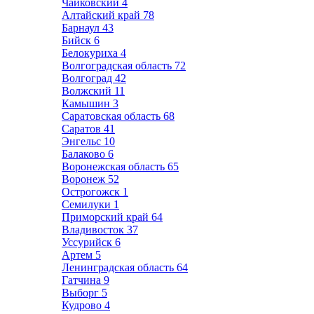
Чайковский
4
Алтайский край
78
Барнаул
43
Бийск
6
Белокуриха
4
Волгоградская область
72
Волгоград
42
Волжский
11
Камышин
3
Саратовская область
68
Саратов
41
Энгельс
10
Балаково
6
Воронежская область
65
Воронеж
52
Острогожск
1
Семилуки
1
Приморский край
64
Владивосток
37
Уссурийск
6
Артем
5
Ленинградская область
64
Гатчина
9
Выборг
5
Кудрово
4