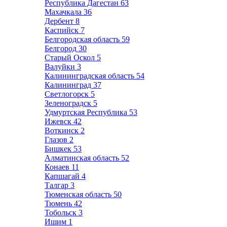
Республика Дагестан
63
Махачкала
36
Дербент
8
Каспийск
7
Белгородская область
59
Белгород
30
Старый Оскол
5
Валуйки
3
Калининградская область
54
Калининград
37
Светлогорск
5
Зеленоградск
5
Удмуртская Республика
53
Ижевск
42
Воткинск
2
Глазов
2
Бишкек
53
Алматинская область
52
Конаев
11
Капшагай
4
Талгар
3
Тюменская область
50
Тюмень
42
Тобольск
3
Ишим
1