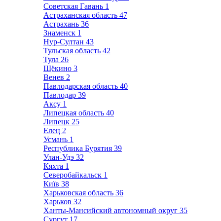
Советская Гавань
1
Астраханская область
47
Астрахань
36
Знаменск
1
Нур-Султан
43
Тульская область
42
Тула
26
Щёкино
3
Венев
2
Павлодарская область
40
Павлодар
39
Аксу
1
Липецкая область
40
Липецк
25
Елец
2
Усмань
1
Республика Бурятия
39
Улан-Удэ
32
Кяхта
1
Северобайкальск
1
Київ
38
Харьковская область
36
Харьков
32
Ханты-Мансийский автономный округ
35
Сургут
17