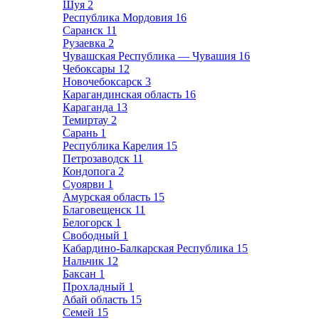
Шуя
2
Республика Мордовия
16
Саранск
11
Рузаевка
2
Чувашская Республика — Чувашия
16
Чебоксары
12
Новочебоксарск
3
Карагандинская область
16
Караганда
13
Темиртау
2
Сарань
1
Республика Карелия
15
Петрозаводск
11
Кондопога
2
Суоярви
1
Амурская область
15
Благовещенск
11
Белогорск
1
Свободный
1
Кабардино-Балкарская Республика
15
Нальчик
12
Баксан
1
Прохладный
1
Абай область
15
Семей
15