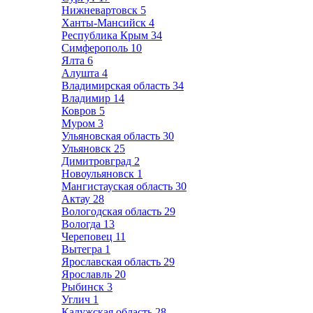
Нижневартовск
5
Ханты-Мансийск
4
Республика Крым
34
Симферополь
10
Ялта
6
Алушта
4
Владимирская область
34
Владимир
14
Ковров
5
Муром
3
Ульяновская область
30
Ульяновск
25
Димитровград
2
Новоульяновск
1
Мангистауская область
30
Актау
28
Вологодская область
29
Вологда
13
Череповец
11
Вытегра
1
Ярославская область
29
Ярославль
20
Рыбинск
3
Углич
1
Калужская область
28