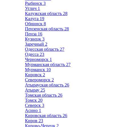
Рыбинск
3
Углич
1
Калужская область
28
Калуга
19
Обнинск
8
Пензенская область
28
Пенза
16
Кузнецк
3
Заречный
2
Одесская область
27
Одесса
23
Черноморск
1
Мурманская область
27
Мурманск
10
Кировск
2
Североморск
2
Атырауская область
26
Атырау
25
Томская область
26
Томск
20
Северск
3
Асино
1
Кировская область
26
Киров
23
Кирово-Чепецк
2