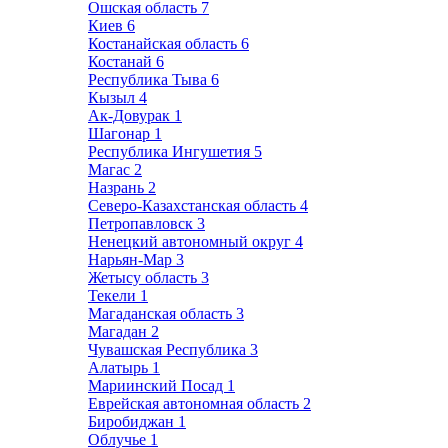
Ошская область
7
Киев
6
Костанайская область
6
Костанай
6
Республика Тыва
6
Кызыл
4
Ак-Довурак
1
Шагонар
1
Республика Ингушетия
5
Магас
2
Назрань
2
Северо-Казахстанская область
4
Петропавловск
3
Ненецкий автономный округ
4
Нарьян-Мар
3
Жетысу область
3
Текели
1
Магаданская область
3
Магадан
2
Чувашская Республика
3
Алатырь
1
Мариинский Посад
1
Еврейская автономная область
2
Биробиджан
1
Облучье
1