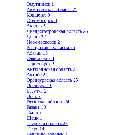
Омутнинск
1
Акмолинская область
25
Кокшетау
9
Степногорск
3
Акколь
2
Днепропетровская область
25
Днепр
22
Новомосковск
2
Республика Хакасия
25
Абакан
13
Саяногорск
4
Черногорск
3
Актюбинская область
25
Актобе
25
Оренбургская область
25
Оренбург
16
Бузулук
2
Орск
2
Рязанская область
24
Рязань
18
Скопин
1
Шацк
1
Тверская область
23
Тверь
14
Вышний Волочёк
2