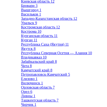
Киевская область
12
Бровари
3
Вышгород
1
Васильков
1
Западно-Казахстанская область
12
Уральск
9
Костромская область
12
Кострома
10
Курганская область
11
Курган
11
Республика Саха (Якутия)
11
Якутск
8
Республика Северная Осетия — Алания
10
Владикавказ
10
Забайкальский край
8
Чита
8
Камчатский край
8
Петропавловск-Камчатский
5
Елизово
1
Вилючинск
1
Орловская область
7
Орел
6
Ливны
1
Ташкентская область
7
Чирчик
1