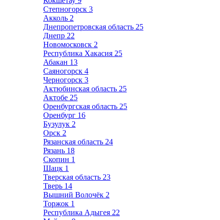
Кокшетау
9
Степногорск
3
Акколь
2
Днепропетровская область
25
Днепр
22
Новомосковск
2
Республика Хакасия
25
Абакан
13
Саяногорск
4
Черногорск
3
Актюбинская область
25
Актобе
25
Оренбургская область
25
Оренбург
16
Бузулук
2
Орск
2
Рязанская область
24
Рязань
18
Скопин
1
Шацк
1
Тверская область
23
Тверь
14
Вышний Волочёк
2
Торжок
1
Республика Адыгея
22