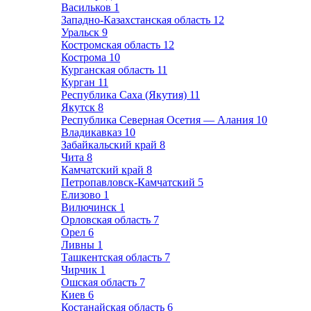
Васильков
1
Западно-Казахстанская область
12
Уральск
9
Костромская область
12
Кострома
10
Курганская область
11
Курган
11
Республика Саха (Якутия)
11
Якутск
8
Республика Северная Осетия — Алания
10
Владикавказ
10
Забайкальский край
8
Чита
8
Камчатский край
8
Петропавловск-Камчатский
5
Елизово
1
Вилючинск
1
Орловская область
7
Орел
6
Ливны
1
Ташкентская область
7
Чирчик
1
Ошская область
7
Киев
6
Костанайская область
6