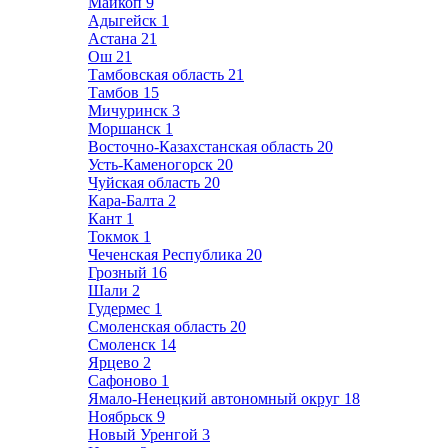
Майкоп
9
Адыгейск
1
Астана
21
Ош
21
Тамбовская область
21
Тамбов
15
Мичуринск
3
Моршанск
1
Восточно-Казахстанская область
20
Усть-Каменогорск
20
Чуйская область
20
Кара-Балта
2
Кант
1
Токмок
1
Чеченская Республика
20
Грозный
16
Шали
2
Гудермес
1
Смоленская область
20
Смоленск
14
Ярцево
2
Сафоново
1
Ямало-Ненецкий автономный округ
18
Ноябрьск
9
Новый Уренгой
3