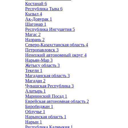
Костанай
6
Республика Тыва
6
Кызыл
4
Ак-Довурак
1
Шагонар
1
Республика Ингушетия
5
Магас
2
Назрань
2
Северо-Казахстанская область
4
Петропавловск
3
Ненецкий автономный округ
4
Нарьян-Мар
3
Жетысу область
3
Текели
1
Магаданская область
3
Магадан
2
Чувашская Республика
3
Алатырь
1
Мариинский Посад
1
Еврейская автономная область
2
Биробиджан
1
Облучье
1
Нарынская область
1
Нарын
1
Республика Калмыкия
1