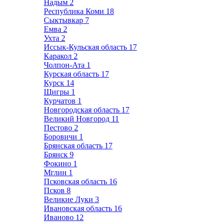
Надым
2
Республика Коми
18
Сыктывкар
7
Емва
2
Ухта
2
Иссык-Кульская область
17
Каракол
2
Чолпон-Ата
1
Курская область
17
Курск
14
Щигры
1
Курчатов
1
Новгородская область
17
Великий Новгород
11
Пестово
2
Боровичи
1
Брянская область
17
Брянск
9
Фокино
1
Мглин
1
Псковская область
16
Псков
8
Великие Луки
3
Ивановская область
16
Иваново
12