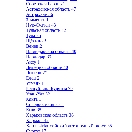
Советская Гавань
1
Астраханская область
47
Астрахань
36
Знаменск
1
Нур-Султан
43
Тульская область
42
Тула
26
Щёкино
3
Венев
2
Павлодарская область
40
Павлодар
39
Аксу
1
Липецкая область
40
Липецк
25
Елец
2
Усмань
1
Республика Бурятия
39
Улан-Удэ
32
Кяхта
1
Северобайкальск
1
Київ
38
Харьковская область
36
Харьков
32
Ханты-Мансийский автономный округ
35
Сургут
17