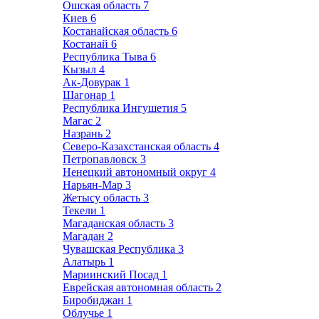
Ошская область
7
Киев
6
Костанайская область
6
Костанай
6
Республика Тыва
6
Кызыл
4
Ак-Довурак
1
Шагонар
1
Республика Ингушетия
5
Магас
2
Назрань
2
Северо-Казахстанская область
4
Петропавловск
3
Ненецкий автономный округ
4
Нарьян-Мар
3
Жетысу область
3
Текели
1
Магаданская область
3
Магадан
2
Чувашская Республика
3
Алатырь
1
Мариинский Посад
1
Еврейская автономная область
2
Биробиджан
1
Облучье
1