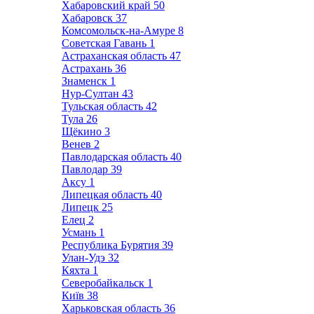
Хабаровский край
50
Хабаровск
37
Комсомольск-на-Амуре
8
Советская Гавань
1
Астраханская область
47
Астрахань
36
Знаменск
1
Нур-Султан
43
Тульская область
42
Тула
26
Щёкино
3
Венев
2
Павлодарская область
40
Павлодар
39
Аксу
1
Липецкая область
40
Липецк
25
Елец
2
Усмань
1
Республика Бурятия
39
Улан-Удэ
32
Кяхта
1
Северобайкальск
1
Київ
38
Харьковская область
36