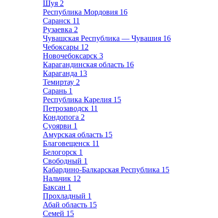
Шуя
2
Республика Мордовия
16
Саранск
11
Рузаевка
2
Чувашская Республика — Чувашия
16
Чебоксары
12
Новочебоксарск
3
Карагандинская область
16
Караганда
13
Темиртау
2
Сарань
1
Республика Карелия
15
Петрозаводск
11
Кондопога
2
Суоярви
1
Амурская область
15
Благовещенск
11
Белогорск
1
Свободный
1
Кабардино-Балкарская Республика
15
Нальчик
12
Баксан
1
Прохладный
1
Абай область
15
Семей
15