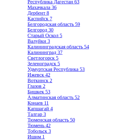
Республика Дагестан
63
Махачкала
36
Дербент
8
Каспийск
7
Белгородская область
59
Белгород
30
Старый Оскол
5
Валуйки
3
Калининградская область
54
Калининград
37
Светлогорск
5
Зеленоградск
5
Удмуртская Республика
53
Ижевск
42
Воткинск
2
Глазов
2
Бишкек
53
Алматинская область
52
Конаев
11
Капшагай
4
Талгар
3
Тюменская область
50
Тюмень
42
Тобольск
3
Ишим
1