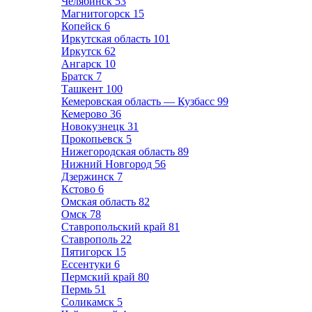
Челябинск
53
Магнитогорск
15
Копейск
6
Иркутская область
101
Иркутск
62
Ангарск
10
Братск
7
Ташкент
100
Кемеровская область — Кузбасс
99
Кемерово
36
Новокузнецк
31
Прокопьевск
5
Нижегородская область
89
Нижний Новгород
56
Дзержинск
7
Кстово
6
Омская область
82
Омск
78
Ставропольский край
81
Ставрополь
22
Пятигорск
15
Ессентуки
6
Пермский край
80
Пермь
51
Соликамск
5