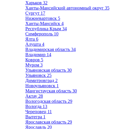
Харьков
32
Ханты-Мансийский автономный округ
35
Сургут
17
Нижневартовск
5
Ханты-Мансийск
4
Республика Крым
34
Симферополь
10
Ялта
6
Алушта
4
Владимирская область
34
Владимир
14
Ковров
5
Муром
3
Ульяновская область
30
Ульяновск
25
Димитровград
2
Новоульяновск
1
Мангистауская область
30
Актау
28
Вологодская область
29
Вологда
13
Череповец
11
Вытегра
1
Ярославская область
29
Ярославль
20