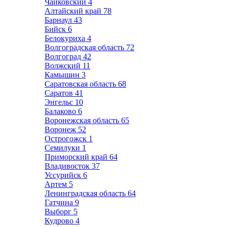
Чайковский
4
Алтайский край
78
Барнаул
43
Бийск
6
Белокуриха
4
Волгоградская область
72
Волгоград
42
Волжский
11
Камышин
3
Саратовская область
68
Саратов
41
Энгельс
10
Балаково
6
Воронежская область
65
Воронеж
52
Острогожск
1
Семилуки
1
Приморский край
64
Владивосток
37
Уссурийск
6
Артем
5
Ленинградская область
64
Гатчина
9
Выборг
5
Кудрово
4