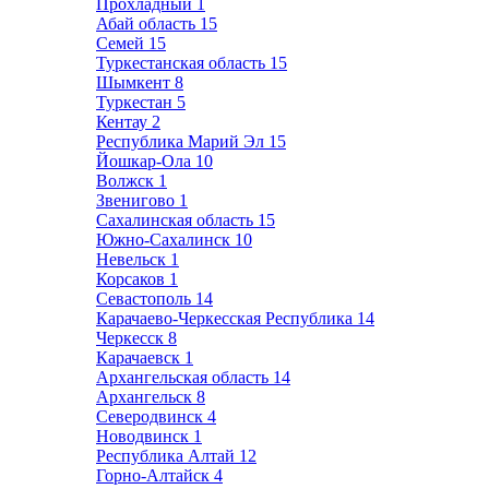
Прохладный
1
Абай область
15
Семей
15
Туркестанская область
15
Шымкент
8
Туркестан
5
Кентау
2
Республика Марий Эл
15
Йошкар-Ола
10
Волжск
1
Звенигово
1
Сахалинская область
15
Южно-Сахалинск
10
Невельск
1
Корсаков
1
Севастополь
14
Карачаево-Черкесская Республика
14
Черкесск
8
Карачаевск
1
Архангельская область
14
Архангельск
8
Северодвинск
4
Новодвинск
1
Республика Алтай
12
Горно-Алтайск
4