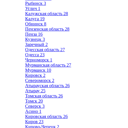
Рыбинск
3
Углич
1
Калужская область
28
Калуга
19
Обнинск
8
Пензенская область
28
Пенза
16
Кузнецк
3
Заречный
2
Одесская область
27
Одесса
23
Черноморск
1
Мурманская область
27
Мурманск
10
Кировск
2
Североморск
2
Атырауская область
26
Атырау
25
Томская область
26
Томск
20
Северск
3
Асино
1
Кировская область
26
Киров
23
Кирово-Чепецк
2