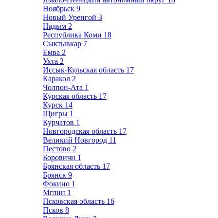
Ноябрьск
9
Новый Уренгой
3
Надым
2
Республика Коми
18
Сыктывкар
7
Емва
2
Ухта
2
Иссык-Кульская область
17
Каракол
2
Чолпон-Ата
1
Курская область
17
Курск
14
Щигры
1
Курчатов
1
Новгородская область
17
Великий Новгород
11
Пестово
2
Боровичи
1
Брянская область
17
Брянск
9
Фокино
1
Мглин
1
Псковская область
16
Псков
8