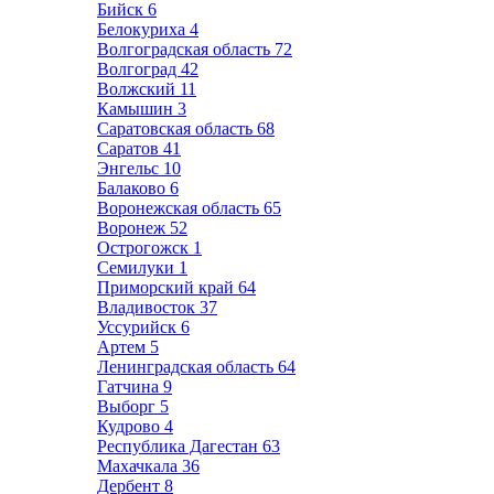
Бийск
6
Белокуриха
4
Волгоградская область
72
Волгоград
42
Волжский
11
Камышин
3
Саратовская область
68
Саратов
41
Энгельс
10
Балаково
6
Воронежская область
65
Воронеж
52
Острогожск
1
Семилуки
1
Приморский край
64
Владивосток
37
Уссурийск
6
Артем
5
Ленинградская область
64
Гатчина
9
Выборг
5
Кудрово
4
Республика Дагестан
63
Махачкала
36
Дербент
8