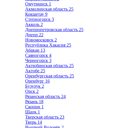
Омутнинск
1
Акмолинская область
25
Кокшетау
9
Степногорск
3
Акколь
2
Днепропетровская область
25
Днепр
22
Новомосковск
2
Республика Хакасия
25
Абакан
13
Саяногорск
4
Черногорск
3
Актюбинская область
25
Актобе
25
Оренбургская область
25
Оренбург
16
Бузулук
2
Орск
2
Рязанская область
24
Рязань
18
Скопин
1
Шацк
1
Тверская область
23
Тверь
14
Вышний Волочёк
2