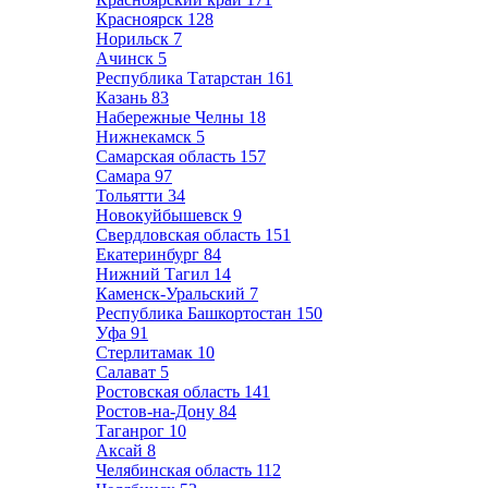
Красноярск
128
Норильск
7
Ачинск
5
Республика Татарстан
161
Казань
83
Набережные Челны
18
Нижнекамск
5
Самарская область
157
Самара
97
Тольятти
34
Новокуйбышевск
9
Свердловская область
151
Екатеринбург
84
Нижний Тагил
14
Каменск-Уральский
7
Республика Башкортостан
150
Уфа
91
Стерлитамак
10
Салават
5
Ростовская область
141
Ростов-на-Дону
84
Таганрог
10
Аксай
8
Челябинская область
112