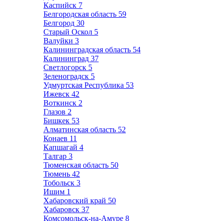
Каспийск
7
Белгородская область
59
Белгород
30
Старый Оскол
5
Валуйки
3
Калининградская область
54
Калининград
37
Светлогорск
5
Зеленоградск
5
Удмуртская Республика
53
Ижевск
42
Воткинск
2
Глазов
2
Бишкек
53
Алматинская область
52
Конаев
11
Капшагай
4
Талгар
3
Тюменская область
50
Тюмень
42
Тобольск
3
Ишим
1
Хабаровский край
50
Хабаровск
37
Комсомольск-на-Амуре
8