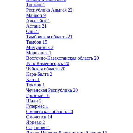
Торжок
1
Республика Адыгея
22
Майкоп
9
Адыгейск
1
Астана
21
Ош
21
Тамбовская область
21
Тамбов
15
Мичуринск
3
Моршанск
1
Восточно-Казахстанская область
20
Усть-Каменогорск
20
Чуйская область
20
Кара-Балта
2
Кант
1
Токмок
1
Чеченская Республика
20
Грозный
16
Шали
2
Гудермес
1
Смоленская область
20
Смоленск
14
Ярцево
2
Сафоново
1
Ямало-Ненецкий автономный округ
18