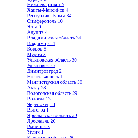
Нижневартовск
5
Ханты-Мансийск
4
Республика Крым
34
Симферополь
10
Ялта
6
Алушта
4
Владимирская область
34
Владимир
14
Ковров
5
Муром
3
Ульяновская область
30
Ульяновск
25
Димитровград
2
Новоульяновск
1
Мангистауская область
30
Актау
28
Вологодская область
29
Вологда
13
Череповец
11
Вытегра
1
Ярославская область
29
Ярославль
20
Рыбинск
3
Углич
1
Калужская область
28