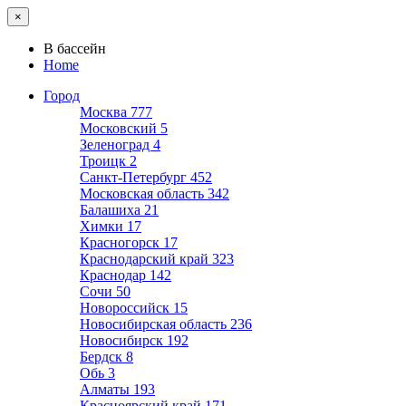
×
В бассейн
Home
Город
Москва
777
Московский
5
Зеленоград
4
Троицк
2
Санкт-Петербург
452
Московская область
342
Балашиха
21
Химки
17
Красногорск
17
Краснодарский край
323
Краснодар
142
Сочи
50
Новороссийск
15
Новосибирская область
236
Новосибирск
192
Бердск
8
Обь
3
Алматы
193
Красноярский край
171