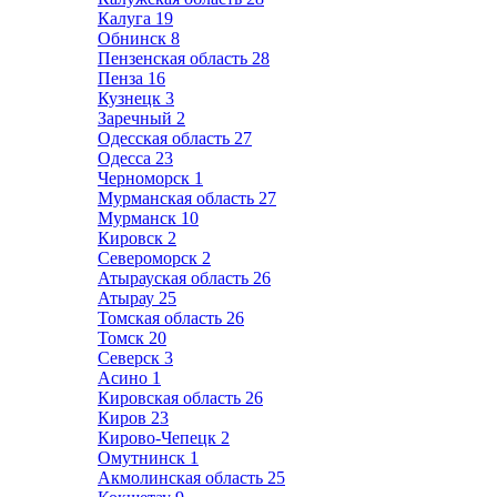
Калуга
19
Обнинск
8
Пензенская область
28
Пенза
16
Кузнецк
3
Заречный
2
Одесская область
27
Одесса
23
Черноморск
1
Мурманская область
27
Мурманск
10
Кировск
2
Североморск
2
Атырауская область
26
Атырау
25
Томская область
26
Томск
20
Северск
3
Асино
1
Кировская область
26
Киров
23
Кирово-Чепецк
2
Омутнинск
1
Акмолинская область
25