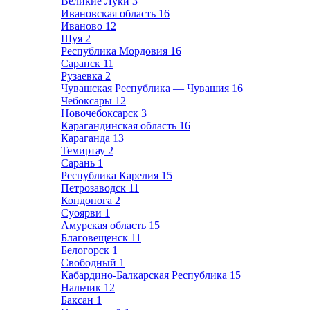
Великие Луки
3
Ивановская область
16
Иваново
12
Шуя
2
Республика Мордовия
16
Саранск
11
Рузаевка
2
Чувашская Республика — Чувашия
16
Чебоксары
12
Новочебоксарск
3
Карагандинская область
16
Караганда
13
Темиртау
2
Сарань
1
Республика Карелия
15
Петрозаводск
11
Кондопога
2
Суоярви
1
Амурская область
15
Благовещенск
11
Белогорск
1
Свободный
1
Кабардино-Балкарская Республика
15
Нальчик
12
Баксан
1