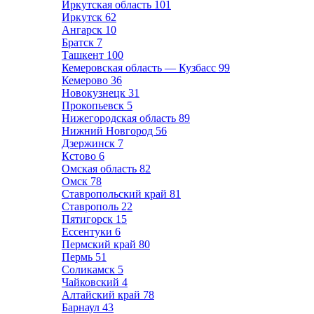
Иркутская область
101
Иркутск
62
Ангарск
10
Братск
7
Ташкент
100
Кемеровская область — Кузбасс
99
Кемерово
36
Новокузнецк
31
Прокопьевск
5
Нижегородская область
89
Нижний Новгород
56
Дзержинск
7
Кстово
6
Омская область
82
Омск
78
Ставропольский край
81
Ставрополь
22
Пятигорск
15
Ессентуки
6
Пермский край
80
Пермь
51
Соликамск
5
Чайковский
4
Алтайский край
78
Барнаул
43