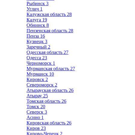
Рыбинск
3
Углич
1
Калужская область
28
Калуга
19
Обнинск
8
Пензенская область
28
Пенза
16
Кузнецк
3
Заречный
2
Одесская область
27
Одесса
23
Черноморск
1
Мурманская область
27
Мурманск
10
Кировск
2
Североморск
2
Атырауская область
26
Атырау
25
Томская область
26
Томск
20
Северск
3
Асино
1
Кировская область
26
Киров
23
Кирово-Чепецк
2