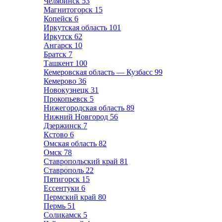
Челябинск
53
Магнитогорск
15
Копейск
6
Иркутская область
101
Иркутск
62
Ангарск
10
Братск
7
Ташкент
100
Кемеровская область — Кузбасс
99
Кемерово
36
Новокузнецк
31
Прокопьевск
5
Нижегородская область
89
Нижний Новгород
56
Дзержинск
7
Кстово
6
Омская область
82
Омск
78
Ставропольский край
81
Ставрополь
22
Пятигорск
15
Ессентуки
6
Пермский край
80
Пермь
51
Соликамск
5