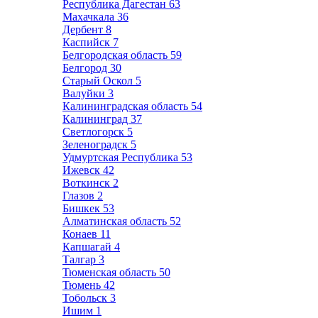
Республика Дагестан
63
Махачкала
36
Дербент
8
Каспийск
7
Белгородская область
59
Белгород
30
Старый Оскол
5
Валуйки
3
Калининградская область
54
Калининград
37
Светлогорск
5
Зеленоградск
5
Удмуртская Республика
53
Ижевск
42
Воткинск
2
Глазов
2
Бишкек
53
Алматинская область
52
Конаев
11
Капшагай
4
Талгар
3
Тюменская область
50
Тюмень
42
Тобольск
3
Ишим
1