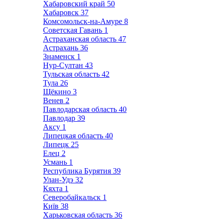
Хабаровский край
50
Хабаровск
37
Комсомольск-на-Амуре
8
Советская Гавань
1
Астраханская область
47
Астрахань
36
Знаменск
1
Нур-Султан
43
Тульская область
42
Тула
26
Щёкино
3
Венев
2
Павлодарская область
40
Павлодар
39
Аксу
1
Липецкая область
40
Липецк
25
Елец
2
Усмань
1
Республика Бурятия
39
Улан-Удэ
32
Кяхта
1
Северобайкальск
1
Київ
38
Харьковская область
36