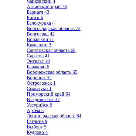
Чайковский
4
Алтайский край
78
Барнаул
43
Бийск
6
Белокуриха
4
Волгоградская область
72
Волгоград
42
Волжский
11
Камышин
3
Саратовская область
68
Саратов
41
Энгельс
10
Балаково
6
Воронежская область
65
Воронеж
52
Острогожск
1
Семилуки
1
Приморский край
64
Владивосток
37
Уссурийск
6
Артем
5
Ленинградская область
64
Гатчина
9
Выборг
5
Кудрово
4