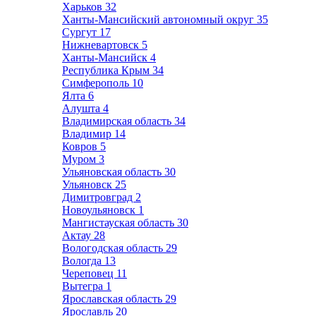
Харьков
32
Ханты-Мансийский автономный округ
35
Сургут
17
Нижневартовск
5
Ханты-Мансийск
4
Республика Крым
34
Симферополь
10
Ялта
6
Алушта
4
Владимирская область
34
Владимир
14
Ковров
5
Муром
3
Ульяновская область
30
Ульяновск
25
Димитровград
2
Новоульяновск
1
Мангистауская область
30
Актау
28
Вологодская область
29
Вологда
13
Череповец
11
Вытегра
1
Ярославская область
29
Ярославль
20