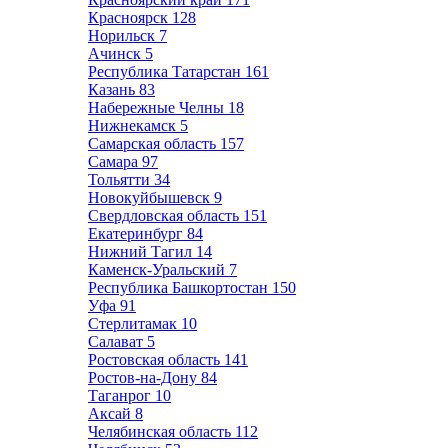
Красноярск
128
Норильск
7
Ачинск
5
Республика Татарстан
161
Казань
83
Набережные Челны
18
Нижнекамск
5
Самарская область
157
Самара
97
Тольятти
34
Новокуйбышевск
9
Свердловская область
151
Екатеринбург
84
Нижний Тагил
14
Каменск-Уральский
7
Республика Башкортостан
150
Уфа
91
Стерлитамак
10
Салават
5
Ростовская область
141
Ростов-на-Дону
84
Таганрог
10
Аксай
8
Челябинская область
112