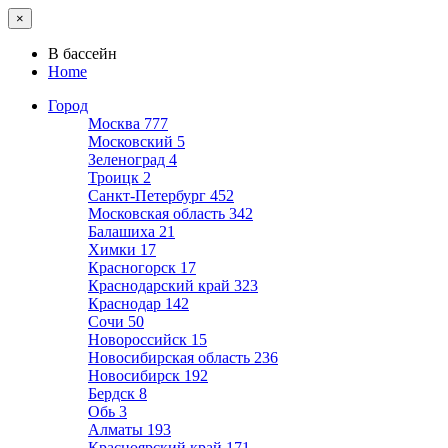
×
В бассейн
Home
Город
Москва
777
Московский
5
Зеленоград
4
Троицк
2
Санкт-Петербург
452
Московская область
342
Балашиха
21
Химки
17
Красногорск
17
Краснодарский край
323
Краснодар
142
Сочи
50
Новороссийск
15
Новосибирская область
236
Новосибирск
192
Бердск
8
Обь
3
Алматы
193
Красноярский край
171