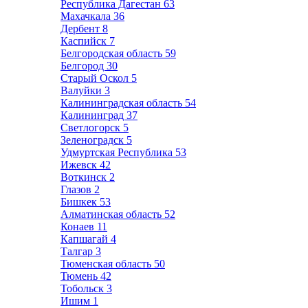
Республика Дагестан
63
Махачкала
36
Дербент
8
Каспийск
7
Белгородская область
59
Белгород
30
Старый Оскол
5
Валуйки
3
Калининградская область
54
Калининград
37
Светлогорск
5
Зеленоградск
5
Удмуртская Республика
53
Ижевск
42
Воткинск
2
Глазов
2
Бишкек
53
Алматинская область
52
Конаев
11
Капшагай
4
Талгар
3
Тюменская область
50
Тюмень
42
Тобольск
3
Ишим
1