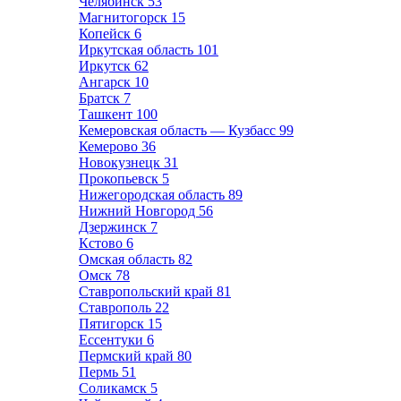
Челябинск
53
Магнитогорск
15
Копейск
6
Иркутская область
101
Иркутск
62
Ангарск
10
Братск
7
Ташкент
100
Кемеровская область — Кузбасс
99
Кемерово
36
Новокузнецк
31
Прокопьевск
5
Нижегородская область
89
Нижний Новгород
56
Дзержинск
7
Кстово
6
Омская область
82
Омск
78
Ставропольский край
81
Ставрополь
22
Пятигорск
15
Ессентуки
6
Пермский край
80
Пермь
51
Соликамск
5