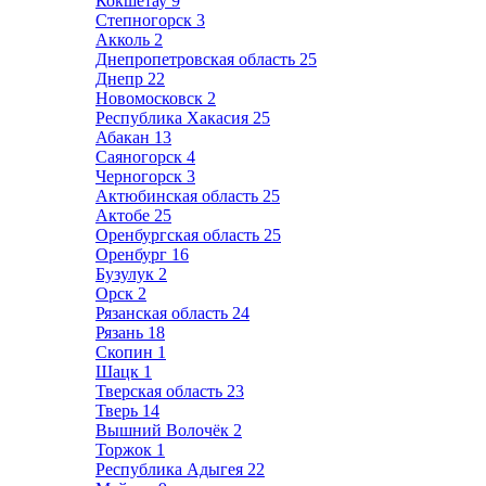
Кокшетау
9
Степногорск
3
Акколь
2
Днепропетровская область
25
Днепр
22
Новомосковск
2
Республика Хакасия
25
Абакан
13
Саяногорск
4
Черногорск
3
Актюбинская область
25
Актобе
25
Оренбургская область
25
Оренбург
16
Бузулук
2
Орск
2
Рязанская область
24
Рязань
18
Скопин
1
Шацк
1
Тверская область
23
Тверь
14
Вышний Волочёк
2
Торжок
1
Республика Адыгея
22