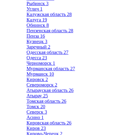
Рыбинск
3
Углич
1
Калужская область
28
Калуга
19
Обнинск
8
Пензенская область
28
Пенза
16
Кузнецк
3
Заречный
2
Одесская область
27
Одесса
23
Черноморск
1
Мурманская область
27
Мурманск
10
Кировск
2
Североморск
2
Атырауская область
26
Атырау
25
Томская область
26
Томск
20
Северск
3
Асино
1
Кировская область
26
Киров
23
Кирово-Чепецк
2