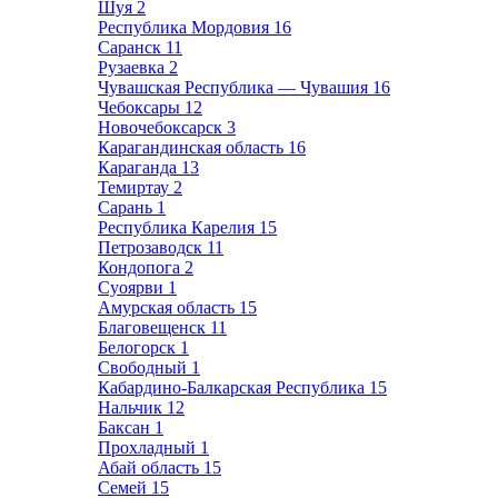
Шуя
2
Республика Мордовия
16
Саранск
11
Рузаевка
2
Чувашская Республика — Чувашия
16
Чебоксары
12
Новочебоксарск
3
Карагандинская область
16
Караганда
13
Темиртау
2
Сарань
1
Республика Карелия
15
Петрозаводск
11
Кондопога
2
Суоярви
1
Амурская область
15
Благовещенск
11
Белогорск
1
Свободный
1
Кабардино-Балкарская Республика
15
Нальчик
12
Баксан
1
Прохладный
1
Абай область
15
Семей
15