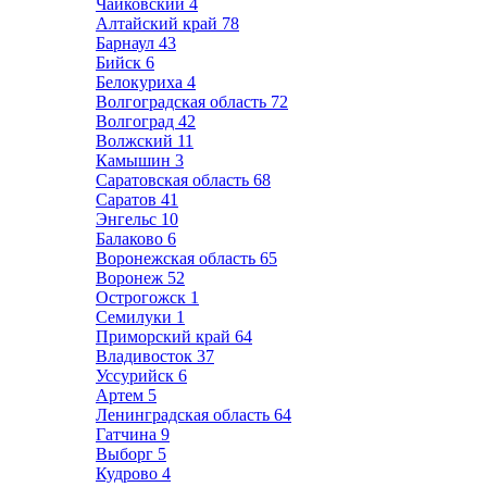
Чайковский
4
Алтайский край
78
Барнаул
43
Бийск
6
Белокуриха
4
Волгоградская область
72
Волгоград
42
Волжский
11
Камышин
3
Саратовская область
68
Саратов
41
Энгельс
10
Балаково
6
Воронежская область
65
Воронеж
52
Острогожск
1
Семилуки
1
Приморский край
64
Владивосток
37
Уссурийск
6
Артем
5
Ленинградская область
64
Гатчина
9
Выборг
5
Кудрово
4