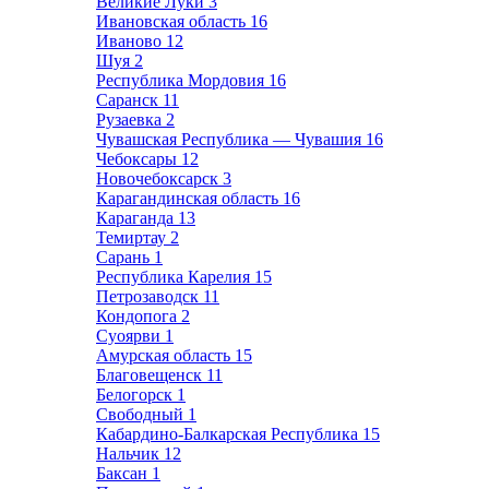
Великие Луки
3
Ивановская область
16
Иваново
12
Шуя
2
Республика Мордовия
16
Саранск
11
Рузаевка
2
Чувашская Республика — Чувашия
16
Чебоксары
12
Новочебоксарск
3
Карагандинская область
16
Караганда
13
Темиртау
2
Сарань
1
Республика Карелия
15
Петрозаводск
11
Кондопога
2
Суоярви
1
Амурская область
15
Благовещенск
11
Белогорск
1
Свободный
1
Кабардино-Балкарская Республика
15
Нальчик
12
Баксан
1