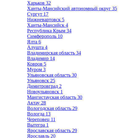
Харьков
32
Ханты-Мансийский автономный округ
35
Сургут
17
Нижневартовск
5
Ханты-Мансийск
4
Республика Крым
34
Симферополь
10
Ялта
6
Алушта
4
Владимирская область
34
Владимир
14
Ковров
5
Муром
3
Ульяновская область
30
Ульяновск
25
Димитровград
2
Новоульяновск
1
Мангистауская область
30
Актау
28
Вологодская область
29
Вологда
13
Череповец
11
Вытегра
1
Ярославская область
29
Ярославль
20