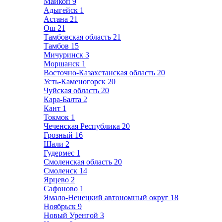
Майкоп
9
Адыгейск
1
Астана
21
Ош
21
Тамбовская область
21
Тамбов
15
Мичуринск
3
Моршанск
1
Восточно-Казахстанская область
20
Усть-Каменогорск
20
Чуйская область
20
Кара-Балта
2
Кант
1
Токмок
1
Чеченская Республика
20
Грозный
16
Шали
2
Гудермес
1
Смоленская область
20
Смоленск
14
Ярцево
2
Сафоново
1
Ямало-Ненецкий автономный округ
18
Ноябрьск
9
Новый Уренгой
3