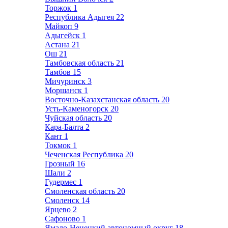
Торжок
1
Республика Адыгея
22
Майкоп
9
Адыгейск
1
Астана
21
Ош
21
Тамбовская область
21
Тамбов
15
Мичуринск
3
Моршанск
1
Восточно-Казахстанская область
20
Усть-Каменогорск
20
Чуйская область
20
Кара-Балта
2
Кант
1
Токмок
1
Чеченская Республика
20
Грозный
16
Шали
2
Гудермес
1
Смоленская область
20
Смоленск
14
Ярцево
2
Сафоново
1
Ямало-Ненецкий автономный округ
18