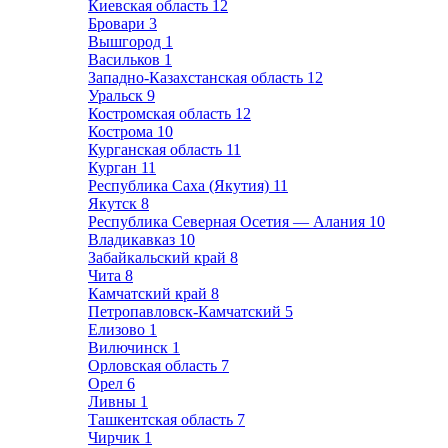
Киевская область
12
Бровари
3
Вышгород
1
Васильков
1
Западно-Казахстанская область
12
Уральск
9
Костромская область
12
Кострома
10
Курганская область
11
Курган
11
Республика Саха (Якутия)
11
Якутск
8
Республика Северная Осетия — Алания
10
Владикавказ
10
Забайкальский край
8
Чита
8
Камчатский край
8
Петропавловск-Камчатский
5
Елизово
1
Вилючинск
1
Орловская область
7
Орел
6
Ливны
1
Ташкентская область
7
Чирчик
1