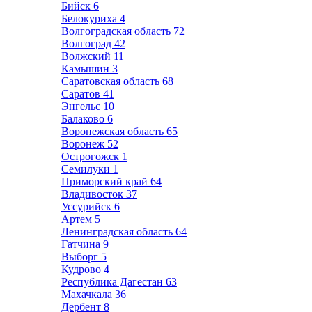
Бийск
6
Белокуриха
4
Волгоградская область
72
Волгоград
42
Волжский
11
Камышин
3
Саратовская область
68
Саратов
41
Энгельс
10
Балаково
6
Воронежская область
65
Воронеж
52
Острогожск
1
Семилуки
1
Приморский край
64
Владивосток
37
Уссурийск
6
Артем
5
Ленинградская область
64
Гатчина
9
Выборг
5
Кудрово
4
Республика Дагестан
63
Махачкала
36
Дербент
8