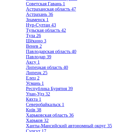
Советская Гавань
1
Астраханская область
47
Астрахань
36
Знаменск
1
Нур-Султан
43
Тульская область
42
Тула
26
Щёкино
3
Венев
2
Павлодарская область
40
Павлодар
39
Аксу
1
Липецкая область
40
Липецк
25
Елец
2
Усмань
1
Республика Бурятия
39
Улан-Удэ
32
Кяхта
1
Северобайкальск
1
Київ
38
Харьковская область
36
Харьков
32
Ханты-Мансийский автономный округ
35
Сургут
17