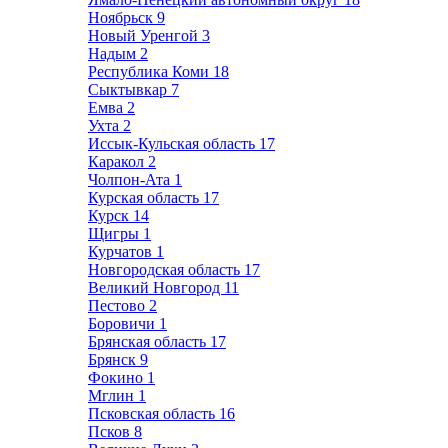
Ноябрьск
9
Новый Уренгой
3
Надым
2
Республика Коми
18
Сыктывкар
7
Емва
2
Ухта
2
Иссык-Кульская область
17
Каракол
2
Чолпон-Ата
1
Курская область
17
Курск
14
Щигры
1
Курчатов
1
Новгородская область
17
Великий Новгород
11
Пестово
2
Боровичи
1
Брянская область
17
Брянск
9
Фокино
1
Мглин
1
Псковская область
16
Псков
8