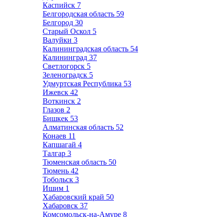
Каспийск
7
Белгородская область
59
Белгород
30
Старый Оскол
5
Валуйки
3
Калининградская область
54
Калининград
37
Светлогорск
5
Зеленоградск
5
Удмуртская Республика
53
Ижевск
42
Воткинск
2
Глазов
2
Бишкек
53
Алматинская область
52
Конаев
11
Капшагай
4
Талгар
3
Тюменская область
50
Тюмень
42
Тобольск
3
Ишим
1
Хабаровский край
50
Хабаровск
37
Комсомольск-на-Амуре
8