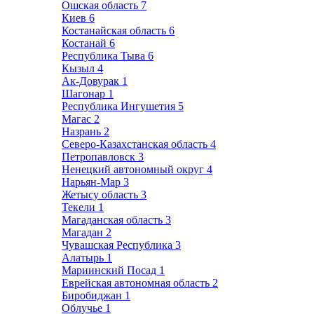
Ошская область
7
Киев
6
Костанайская область
6
Костанай
6
Республика Тыва
6
Кызыл
4
Ак-Довурак
1
Шагонар
1
Республика Ингушетия
5
Магас
2
Назрань
2
Северо-Казахстанская область
4
Петропавловск
3
Ненецкий автономный округ
4
Нарьян-Мар
3
Жетысу область
3
Текели
1
Магаданская область
3
Магадан
2
Чувашская Республика
3
Алатырь
1
Мариинский Посад
1
Еврейская автономная область
2
Биробиджан
1
Облучье
1