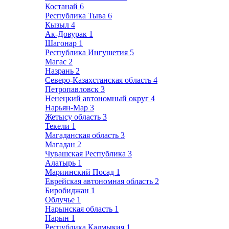
Костанай
6
Республика Тыва
6
Кызыл
4
Ак-Довурак
1
Шагонар
1
Республика Ингушетия
5
Магас
2
Назрань
2
Северо-Казахстанская область
4
Петропавловск
3
Ненецкий автономный округ
4
Нарьян-Мар
3
Жетысу область
3
Текели
1
Магаданская область
3
Магадан
2
Чувашская Республика
3
Алатырь
1
Мариинский Посад
1
Еврейская автономная область
2
Биробиджан
1
Облучье
1
Нарынская область
1
Нарын
1
Республика Калмыкия
1