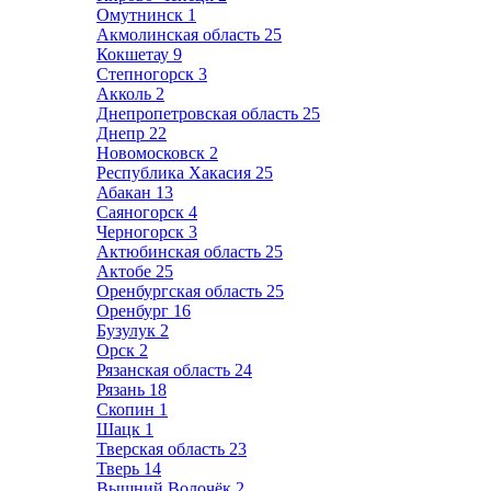
Омутнинск
1
Акмолинская область
25
Кокшетау
9
Степногорск
3
Акколь
2
Днепропетровская область
25
Днепр
22
Новомосковск
2
Республика Хакасия
25
Абакан
13
Саяногорск
4
Черногорск
3
Актюбинская область
25
Актобе
25
Оренбургская область
25
Оренбург
16
Бузулук
2
Орск
2
Рязанская область
24
Рязань
18
Скопин
1
Шацк
1
Тверская область
23
Тверь
14
Вышний Волочёк
2