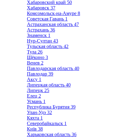
Хабаровский край
50
Хабаровск
37
Комсомольск-на-Амуре
8
Советская Гавань
1
Астраханская область
47
Астрахань
36
Знаменск
1
Нур-Султан
43
Тульская область
42
Тула
26
Щёкино
3
Венев
2
Павлодарская область
40
Павлодар
39
Аксу
1
Липецкая область
40
Липецк
25
Елец
2
Усмань
1
Республика Бурятия
39
Улан-Удэ
32
Кяхта
1
Северобайкальск
1
Київ
38
Харьковская область
36