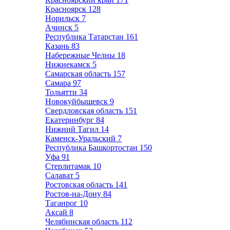
Красноярск
128
Норильск
7
Ачинск
5
Республика Татарстан
161
Казань
83
Набережные Челны
18
Нижнекамск
5
Самарская область
157
Самара
97
Тольятти
34
Новокуйбышевск
9
Свердловская область
151
Екатеринбург
84
Нижний Тагил
14
Каменск-Уральский
7
Республика Башкортостан
150
Уфа
91
Стерлитамак
10
Салават
5
Ростовская область
141
Ростов-на-Дону
84
Таганрог
10
Аксай
8
Челябинская область
112