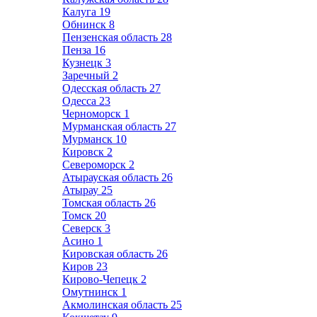
Калуга
19
Обнинск
8
Пензенская область
28
Пенза
16
Кузнецк
3
Заречный
2
Одесская область
27
Одесса
23
Черноморск
1
Мурманская область
27
Мурманск
10
Кировск
2
Североморск
2
Атырауская область
26
Атырау
25
Томская область
26
Томск
20
Северск
3
Асино
1
Кировская область
26
Киров
23
Кирово-Чепецк
2
Омутнинск
1
Акмолинская область
25