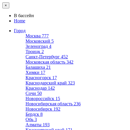
×
В бассейн
Home
Город
Москва
777
Московский
5
Зеленоград
4
Троицк
2
Санкт-Петербург
452
Московская область
342
Балашиха
21
Химки
17
Красногорск
17
Краснодарский край
323
Краснодар
142
Сочи
50
Новороссийск
15
Новосибирская область
236
Новосибирск
192
Бердск
8
Обь
3
Алматы
193
Красноярский край
171