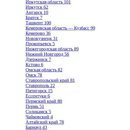
Иркутская область
101
Иркутск
62
Ангарск
10
Братск
7
Ташкент
100
Кемеровская область — Кузбасс
99
Кемерово
36
Новокузнецк
31
Прокопьевск
5
Нижегородская область
89
Нижний Новгород
56
Дзержинск
7
Кстово
6
Омская область
82
Омск
78
Ставропольский край
81
Ставрополь
22
Пятигорск
15
Ессентуки
6
Пермский край
80
Пермь
51
Соликамск
5
Чайковский
4
Алтайский край
78
Барнаул
43