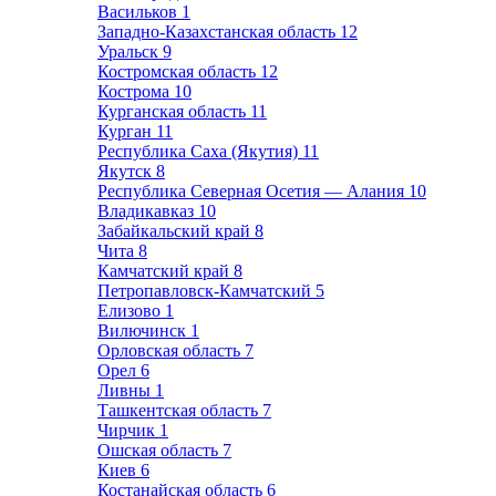
Васильков
1
Западно-Казахстанская область
12
Уральск
9
Костромская область
12
Кострома
10
Курганская область
11
Курган
11
Республика Саха (Якутия)
11
Якутск
8
Республика Северная Осетия — Алания
10
Владикавказ
10
Забайкальский край
8
Чита
8
Камчатский край
8
Петропавловск-Камчатский
5
Елизово
1
Вилючинск
1
Орловская область
7
Орел
6
Ливны
1
Ташкентская область
7
Чирчик
1
Ошская область
7
Киев
6
Костанайская область
6