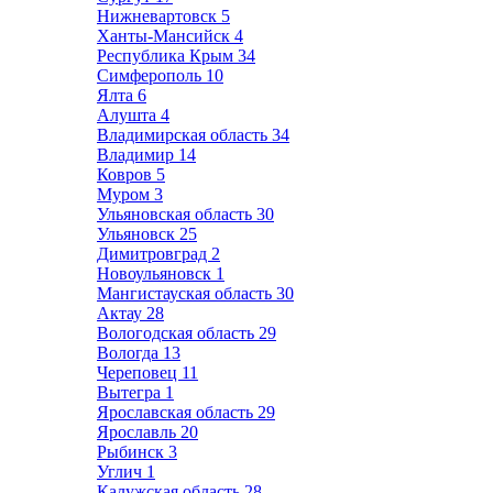
Нижневартовск
5
Ханты-Мансийск
4
Республика Крым
34
Симферополь
10
Ялта
6
Алушта
4
Владимирская область
34
Владимир
14
Ковров
5
Муром
3
Ульяновская область
30
Ульяновск
25
Димитровград
2
Новоульяновск
1
Мангистауская область
30
Актау
28
Вологодская область
29
Вологда
13
Череповец
11
Вытегра
1
Ярославская область
29
Ярославль
20
Рыбинск
3
Углич
1
Калужская область
28