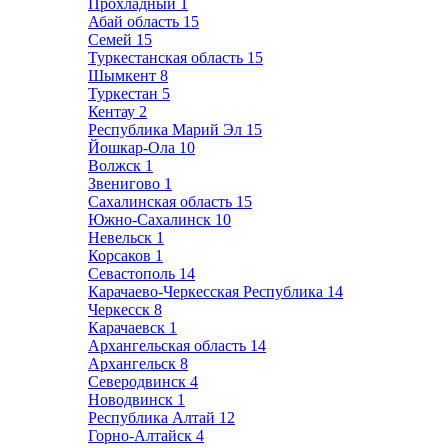
Прохладный
1
Абай область
15
Семей
15
Туркестанская область
15
Шымкент
8
Туркестан
5
Кентау
2
Республика Марий Эл
15
Йошкар-Ола
10
Волжск
1
Звенигово
1
Сахалинская область
15
Южно-Сахалинск
10
Невельск
1
Корсаков
1
Севастополь
14
Карачаево-Черкесская Республика
14
Черкесск
8
Карачаевск
1
Архангельская область
14
Архангельск
8
Северодвинск
4
Новодвинск
1
Республика Алтай
12
Горно-Алтайск
4