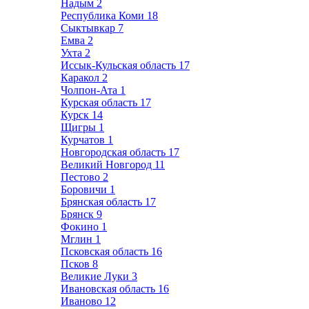
Надым
2
Республика Коми
18
Сыктывкар
7
Емва
2
Ухта
2
Иссык-Кульская область
17
Каракол
2
Чолпон-Ата
1
Курская область
17
Курск
14
Щигры
1
Курчатов
1
Новгородская область
17
Великий Новгород
11
Пестово
2
Боровичи
1
Брянская область
17
Брянск
9
Фокино
1
Мглин
1
Псковская область
16
Псков
8
Великие Луки
3
Ивановская область
16
Иваново
12