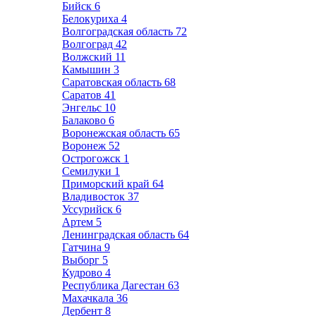
Бийск
6
Белокуриха
4
Волгоградская область
72
Волгоград
42
Волжский
11
Камышин
3
Саратовская область
68
Саратов
41
Энгельс
10
Балаково
6
Воронежская область
65
Воронеж
52
Острогожск
1
Семилуки
1
Приморский край
64
Владивосток
37
Уссурийск
6
Артем
5
Ленинградская область
64
Гатчина
9
Выборг
5
Кудрово
4
Республика Дагестан
63
Махачкала
36
Дербент
8