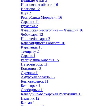
Великие Луки
3
Ивановская область
16
Иваново
12
Шуя
2
Республика Мордовия
16
Саранск
11
Рузаевка
2
Чувашская Республика — Чувашия
16
Чебоксары
12
Новочебоксарск
3
Карагандинская область
16
Караганда
13
Темиртау
2
Сарань
1
Республика Карелия
15
Петрозаводск
11
Кондопога
2
Суоярви
1
Амурская область
15
Благовещенск
11
Белогорск
1
Свободный
1
Кабардино-Балкарская Республика
15
Нальчик
12
Баксан
1