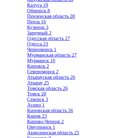
Калуга
19
Обнинск
8
Пензенская область
28
Пенза
16
Кузнецк
3
Заречный
2
Одесская область
27
Одесса
23
Черноморск
1
Мурманская область
27
Мурманск
10
Кировск
2
Североморск
2
Атырауская область
26
Атырау
25
Томская область
26
Томск
20
Северск
3
Асино
1
Кировская область
26
Киров
23
Кирово-Чепецк
2
Омутнинск
1
Акмолинская область
25