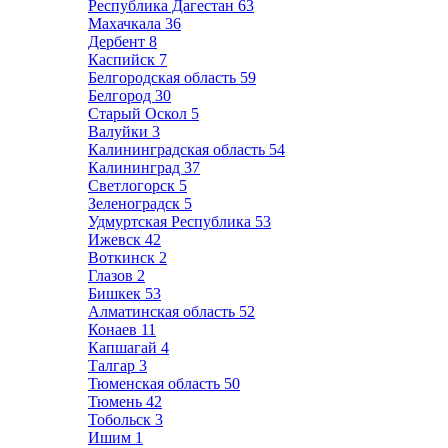
Республика Дагестан
63
Махачкала
36
Дербент
8
Каспийск
7
Белгородская область
59
Белгород
30
Старый Оскол
5
Валуйки
3
Калининградская область
54
Калининград
37
Светлогорск
5
Зеленоградск
5
Удмуртская Республика
53
Ижевск
42
Воткинск
2
Глазов
2
Бишкек
53
Алматинская область
52
Конаев
11
Капшагай
4
Талгар
3
Тюменская область
50
Тюмень
42
Тобольск
3
Ишим
1