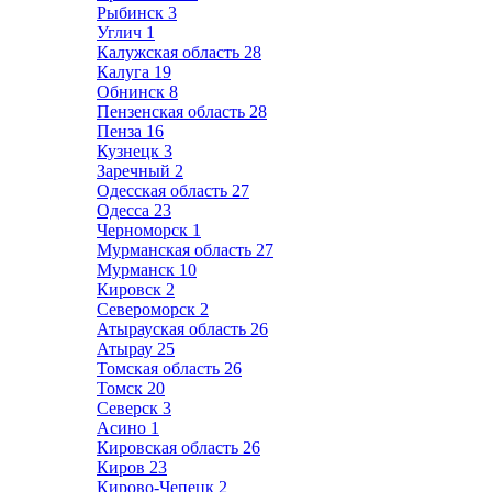
Рыбинск
3
Углич
1
Калужская область
28
Калуга
19
Обнинск
8
Пензенская область
28
Пенза
16
Кузнецк
3
Заречный
2
Одесская область
27
Одесса
23
Черноморск
1
Мурманская область
27
Мурманск
10
Кировск
2
Североморск
2
Атырауская область
26
Атырау
25
Томская область
26
Томск
20
Северск
3
Асино
1
Кировская область
26
Киров
23
Кирово-Чепецк
2