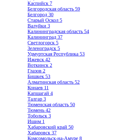
Каспийск
7
Белгородская область
59
Белгород
30
Старый Оскол
5
Валуйки
3
Калининградская область
54
Калининград
37
Светлогорск
5
Зеленоградск
5
Удмуртская Республика
53
Ижевск
42
Воткинск
2
Глазов
2
Бишкек
53
Алматинская область
52
Конаев
11
Капшагай
4
Талгар
3
Тюменская область
50
Тюмень
42
Тобольск
3
Ишим
1
Хабаровский край
50
Хабаровск
37
Комсомольск-на-Амуре
8