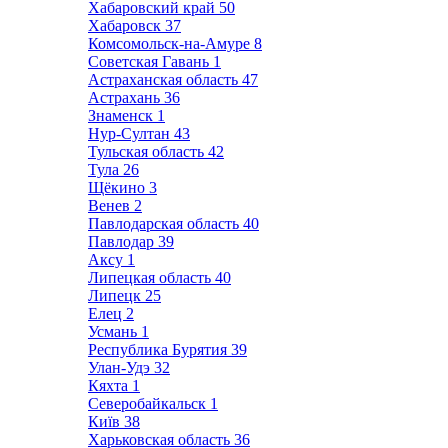
Хабаровский край
50
Хабаровск
37
Комсомольск-на-Амуре
8
Советская Гавань
1
Астраханская область
47
Астрахань
36
Знаменск
1
Нур-Султан
43
Тульская область
42
Тула
26
Щёкино
3
Венев
2
Павлодарская область
40
Павлодар
39
Аксу
1
Липецкая область
40
Липецк
25
Елец
2
Усмань
1
Республика Бурятия
39
Улан-Удэ
32
Кяхта
1
Северобайкальск
1
Київ
38
Харьковская область
36