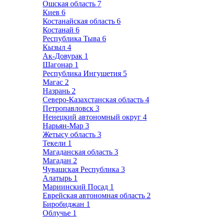
Ошская область
7
Киев
6
Костанайская область
6
Костанай
6
Республика Тыва
6
Кызыл
4
Ак-Довурак
1
Шагонар
1
Республика Ингушетия
5
Магас
2
Назрань
2
Северо-Казахстанская область
4
Петропавловск
3
Ненецкий автономный округ
4
Нарьян-Мар
3
Жетысу область
3
Текели
1
Магаданская область
3
Магадан
2
Чувашская Республика
3
Алатырь
1
Мариинский Посад
1
Еврейская автономная область
2
Биробиджан
1
Облучье
1