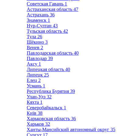
Советская Гавань
1
Астраханская область
47
Астрахань
36
Знаменск
1
Нур-Султан
43
Тульская область
42
Тула
26
Щёкино
3
Венев
2
Павлодарская область
40
Павлодар
39
Аксу
1
Липецкая область
40
Липецк
25
Елец
2
Усмань
1
Республика Бурятия
39
Улан-Удэ
32
Кяхта
1
Северобайкальск
1
Київ
38
Харьковская область
36
Харьков
32
Ханты-Мансийский автономный округ
35
Сургут
17