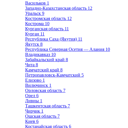
Васильков
1
Западно-Казахстанская область
12
Уральск
9
Костромская область
12
Кострома
10
Курганская область
11
Курган
11
Республика Саха (Якутия)
11
Якутск
8
Республика Северная Осетия — Алания
10
Владикавказ
10
Забайкальский край
8
Чита
8
Камчатский край
8
Петропавловск-Камчатский
5
Елизово
1
Вилючинск
1
Орловская область
7
Орел
6
Ливны
1
Ташкентская область
7
Чирчик
1
Ошская область
7
Киев
6
Костанайская область
6