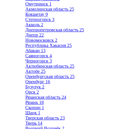
Омутнинск
1
Акмолинская область
25
Кокшетау
9
Степногорск
3
Акколь
2
Днепропетровская область
25
Днепр
22
Новомосковск
2
Республика Хакасия
25
Абакан
13
Саяногорск
4
Черногорск
3
Актюбинская область
25
Актобе
25
Оренбургская область
25
Оренбург
16
Бузулук
2
Орск
2
Рязанская область
24
Рязань
18
Скопин
1
Шацк
1
Тверская область
23
Тверь
14
Вышний Волочёк
2