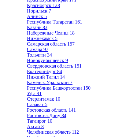
Красноярск
128
Норильск
7
Ачинск
5
Республика Татарстан
161
Казань
83
Набережные Челны
18
Нижнекамск
5
Самарская область
157
Самара
97
Тольятти
34
Новокуйбышевск
9
Свердловская область
151
Екатеринбург
84
Нижний Тагил
14
Каменск-Уральский
7
Республика Башкортостан
150
Уфа
91
Стерлитамак
10
Салават
5
Ростовская область
141
Ростов-на-Дону
84
Таганрог
10
Аксай
8
Челябинская область
112