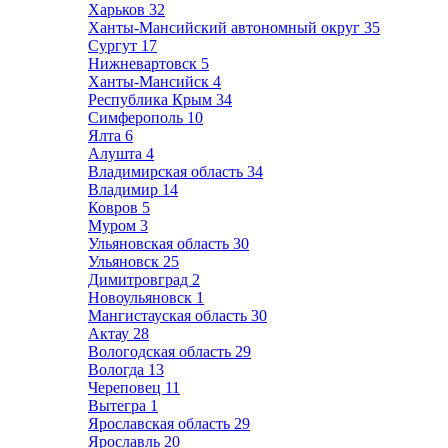
Харьков
32
Ханты-Мансийский автономный округ
35
Сургут
17
Нижневартовск
5
Ханты-Мансийск
4
Республика Крым
34
Симферополь
10
Ялта
6
Алушта
4
Владимирская область
34
Владимир
14
Ковров
5
Муром
3
Ульяновская область
30
Ульяновск
25
Димитровград
2
Новоульяновск
1
Мангистауская область
30
Актау
28
Вологодская область
29
Вологда
13
Череповец
11
Вытегра
1
Ярославская область
29
Ярославль
20