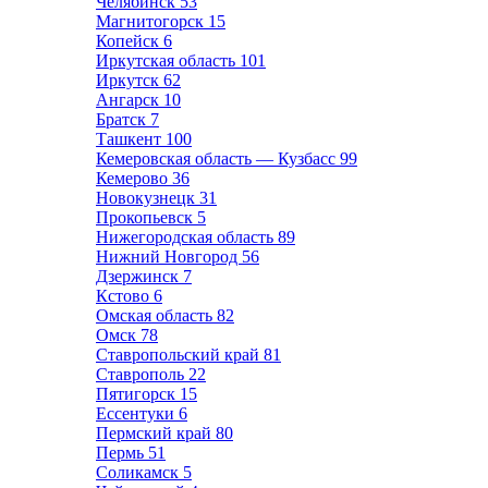
Челябинск
53
Магнитогорск
15
Копейск
6
Иркутская область
101
Иркутск
62
Ангарск
10
Братск
7
Ташкент
100
Кемеровская область — Кузбасс
99
Кемерово
36
Новокузнецк
31
Прокопьевск
5
Нижегородская область
89
Нижний Новгород
56
Дзержинск
7
Кстово
6
Омская область
82
Омск
78
Ставропольский край
81
Ставрополь
22
Пятигорск
15
Ессентуки
6
Пермский край
80
Пермь
51
Соликамск
5