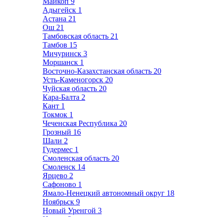
Майкоп
9
Адыгейск
1
Астана
21
Ош
21
Тамбовская область
21
Тамбов
15
Мичуринск
3
Моршанск
1
Восточно-Казахстанская область
20
Усть-Каменогорск
20
Чуйская область
20
Кара-Балта
2
Кант
1
Токмок
1
Чеченская Республика
20
Грозный
16
Шали
2
Гудермес
1
Смоленская область
20
Смоленск
14
Ярцево
2
Сафоново
1
Ямало-Ненецкий автономный округ
18
Ноябрьск
9
Новый Уренгой
3