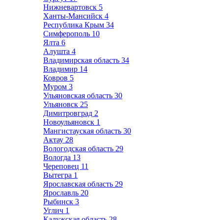
Нижневартовск
5
Ханты-Мансийск
4
Республика Крым
34
Симферополь
10
Ялта
6
Алушта
4
Владимирская область
34
Владимир
14
Ковров
5
Муром
3
Ульяновская область
30
Ульяновск
25
Димитровград
2
Новоульяновск
1
Мангистауская область
30
Актау
28
Вологодская область
29
Вологда
13
Череповец
11
Вытегра
1
Ярославская область
29
Ярославль
20
Рыбинск
3
Углич
1
Калужская область
28