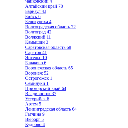
Чайковский
4
Алтайский край
78
Барнаул
43
Бийск
6
Белокуриха
4
Волгоградская область
72
Волгоград
42
Волжский
11
Камышин
3
Саратовская область
68
Саратов
41
Энгельс
10
Балаково
6
Воронежская область
65
Воронеж
52
Острогожск
1
Семилуки
1
Приморский край
64
Владивосток
37
Уссурийск
6
Артем
5
Ленинградская область
64
Гатчина
9
Выборг
5
Кудрово
4