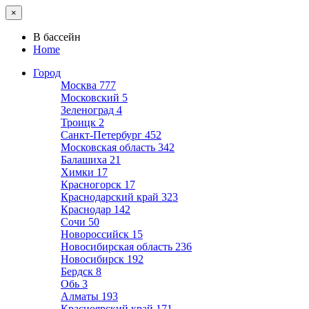
×
В бассейн
Home
Город
Москва
777
Московский
5
Зеленоград
4
Троицк
2
Санкт-Петербург
452
Московская область
342
Балашиха
21
Химки
17
Красногорск
17
Краснодарский край
323
Краснодар
142
Сочи
50
Новороссийск
15
Новосибирская область
236
Новосибирск
192
Бердск
8
Обь
3
Алматы
193
Красноярский край
171