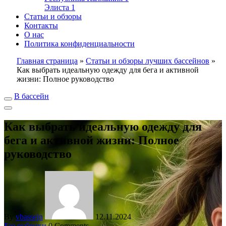
Элиста
1
Статьи и обзоры
Контакты
О нас
Политика конфиденциальности
Главная страница
»
Статьи и обзоры лучших бассейнов
»
Как выбрать идеальную одежду для бега и активной
жизни: Полное руководство
В бассейн
Как выбрать идеальную одежду для
бега и активной жизни: Полное
руководство
By
vbassejn
12.11.2024
Без рубрики
0 Comments