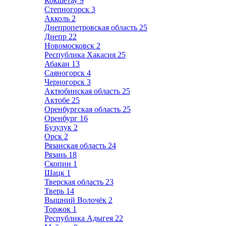
Кокшетау
9
Степногорск
3
Акколь
2
Днепропетровская область
25
Днепр
22
Новомосковск
2
Республика Хакасия
25
Абакан
13
Саяногорск
4
Черногорск
3
Актюбинская область
25
Актобе
25
Оренбургская область
25
Оренбург
16
Бузулук
2
Орск
2
Рязанская область
24
Рязань
18
Скопин
1
Шацк
1
Тверская область
23
Тверь
14
Вышний Волочёк
2
Торжок
1
Республика Адыгея
22