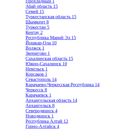
Прохладный
1
Абай область
15
Семей
15
Туркестанская область
15
Шымкент
8
Туркестан
5
Кентау
2
Республика Марий Эл
15
Йошкар-Ола
10
Волжск
1
Звенигово
1
Сахалинская область
15
Южно-Сахалинск
10
Невельск
1
Корсаков
1
Севастополь
14
Карачаево-Черкесская Республика
14
Черкесск
8
Карачаевск
1
Архангельская область
14
Архангельск
8
Северодвинск
4
Новодвинск
1
Республика Алтай
12
Горно-Алтайск
4