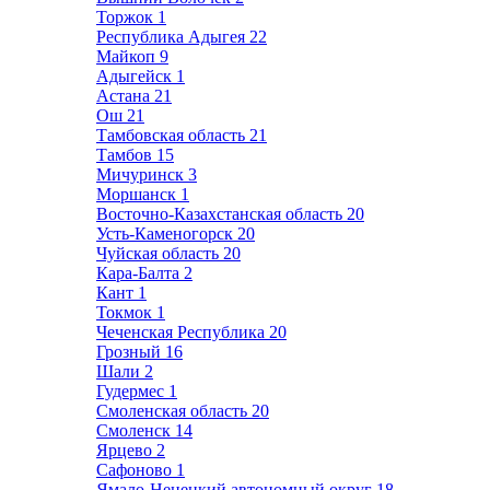
Торжок
1
Республика Адыгея
22
Майкоп
9
Адыгейск
1
Астана
21
Ош
21
Тамбовская область
21
Тамбов
15
Мичуринск
3
Моршанск
1
Восточно-Казахстанская область
20
Усть-Каменогорск
20
Чуйская область
20
Кара-Балта
2
Кант
1
Токмок
1
Чеченская Республика
20
Грозный
16
Шали
2
Гудермес
1
Смоленская область
20
Смоленск
14
Ярцево
2
Сафоново
1
Ямало-Ненецкий автономный округ
18