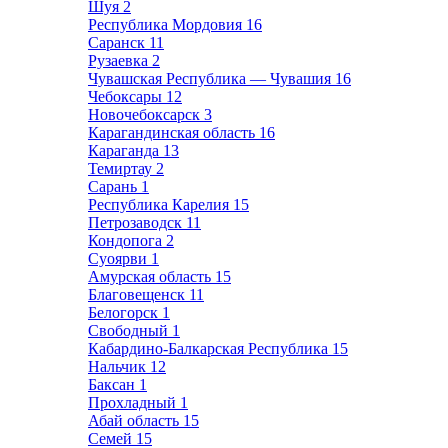
Шуя
2
Республика Мордовия
16
Саранск
11
Рузаевка
2
Чувашская Республика — Чувашия
16
Чебоксары
12
Новочебоксарск
3
Карагандинская область
16
Караганда
13
Темиртау
2
Сарань
1
Республика Карелия
15
Петрозаводск
11
Кондопога
2
Суоярви
1
Амурская область
15
Благовещенск
11
Белогорск
1
Свободный
1
Кабардино-Балкарская Республика
15
Нальчик
12
Баксан
1
Прохладный
1
Абай область
15
Семей
15