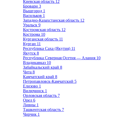
Киевская область
12
Бровари
3
Вышгород
1
Васильков
1
Западно-Казахстанская область
12
Уральск
9
Костромская область
12
Кострома
10
Курганская область
11
Курган
11
Республика Саха (Якутия)
11
Якутск
8
Республика Северная Осетия — Алания
10
Владикавказ
10
Забайкальский край
8
Чита
8
Камчатский край
8
Петропавловск-Камчатский
5
Елизово
1
Вилючинск
1
Орловская область
7
Орел
6
Ливны
1
Ташкентская область
7
Чирчик
1