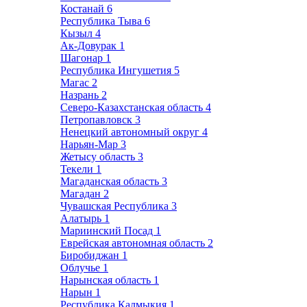
Костанай
6
Республика Тыва
6
Кызыл
4
Ак-Довурак
1
Шагонар
1
Республика Ингушетия
5
Магас
2
Назрань
2
Северо-Казахстанская область
4
Петропавловск
3
Ненецкий автономный округ
4
Нарьян-Мар
3
Жетысу область
3
Текели
1
Магаданская область
3
Магадан
2
Чувашская Республика
3
Алатырь
1
Мариинский Посад
1
Еврейская автономная область
2
Биробиджан
1
Облучье
1
Нарынская область
1
Нарын
1
Республика Калмыкия
1