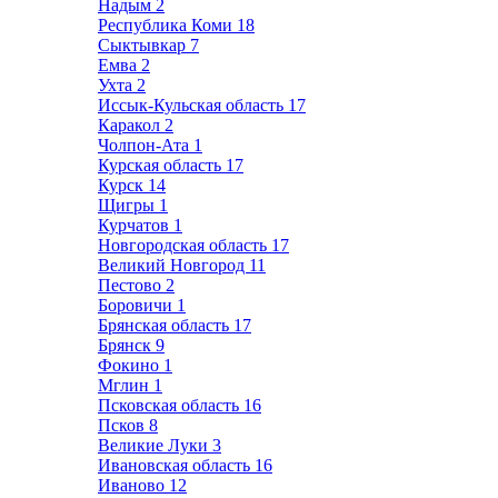
Надым
2
Республика Коми
18
Сыктывкар
7
Емва
2
Ухта
2
Иссык-Кульская область
17
Каракол
2
Чолпон-Ата
1
Курская область
17
Курск
14
Щигры
1
Курчатов
1
Новгородская область
17
Великий Новгород
11
Пестово
2
Боровичи
1
Брянская область
17
Брянск
9
Фокино
1
Мглин
1
Псковская область
16
Псков
8
Великие Луки
3
Ивановская область
16
Иваново
12