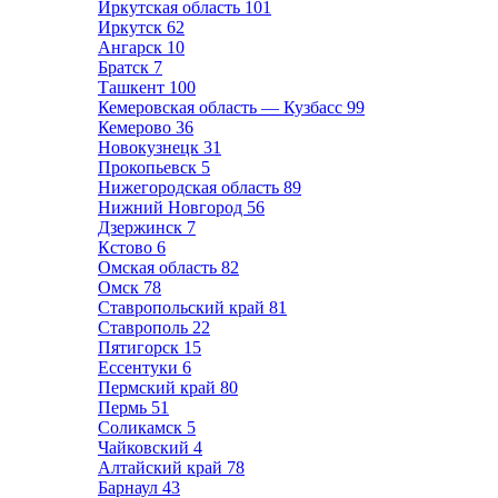
Иркутская область
101
Иркутск
62
Ангарск
10
Братск
7
Ташкент
100
Кемеровская область — Кузбасс
99
Кемерово
36
Новокузнецк
31
Прокопьевск
5
Нижегородская область
89
Нижний Новгород
56
Дзержинск
7
Кстово
6
Омская область
82
Омск
78
Ставропольский край
81
Ставрополь
22
Пятигорск
15
Ессентуки
6
Пермский край
80
Пермь
51
Соликамск
5
Чайковский
4
Алтайский край
78
Барнаул
43