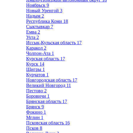
Ноябрьск
9
Новый Уренгой
3
Надым
2
Республика Коми
18
Сыктывкар
7
Емва
2
Ухта
2
Иссык-Кульская область
17
Каракол
2
Чолпон-Ата
1
Курская область
17
Курск
14
Щигры
1
Курчатов
1
Новгородская область
17
Великий Новгород
11
Пестово
2
Боровичи
1
Брянская область
17
Брянск
9
Фокино
1
Мглин
1
Псковская область
16
Псков
8