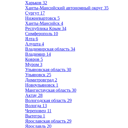
Харьков
32
Ханты-Мансийский автономный округ
35
Сургут
17
Нижневартовск
5
Ханты-Мансийск
4
Республика Крым
34
Симферополь
10
Ялта
6
Алушта
4
Владимирская область
34
Владимир
14
Ковров
5
Муром
3
Ульяновская область
30
Ульяновск
25
Димитровград
2
Новоульяновск
1
Мангистауская область
30
Актау
28
Вологодская область
29
Вологда
13
Череповец
11
Вытегра
1
Ярославская область
29
Ярославль
20