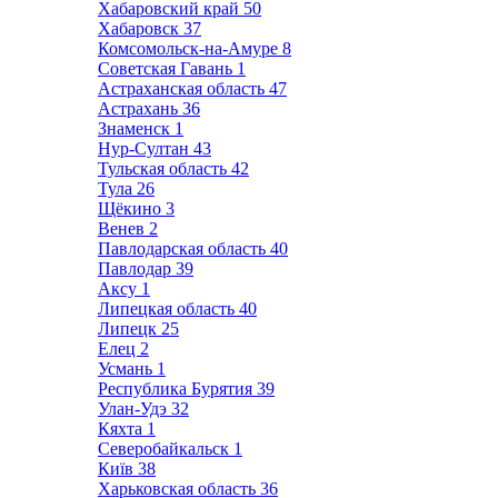
Хабаровский край
50
Хабаровск
37
Комсомольск-на-Амуре
8
Советская Гавань
1
Астраханская область
47
Астрахань
36
Знаменск
1
Нур-Султан
43
Тульская область
42
Тула
26
Щёкино
3
Венев
2
Павлодарская область
40
Павлодар
39
Аксу
1
Липецкая область
40
Липецк
25
Елец
2
Усмань
1
Республика Бурятия
39
Улан-Удэ
32
Кяхта
1
Северобайкальск
1
Київ
38
Харьковская область
36