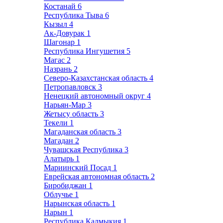
Костанай
6
Республика Тыва
6
Кызыл
4
Ак-Довурак
1
Шагонар
1
Республика Ингушетия
5
Магас
2
Назрань
2
Северо-Казахстанская область
4
Петропавловск
3
Ненецкий автономный округ
4
Нарьян-Мар
3
Жетысу область
3
Текели
1
Магаданская область
3
Магадан
2
Чувашская Республика
3
Алатырь
1
Мариинский Посад
1
Еврейская автономная область
2
Биробиджан
1
Облучье
1
Нарынская область
1
Нарын
1
Республика Калмыкия
1