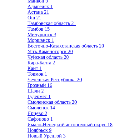
Майкоп
9
Адыгейск
1
Астана
21
Ош
21
Тамбовская область
21
Тамбов
15
Мичуринск
3
Моршанск
1
Восточно-Казахстанская область
20
Усть-Каменогорск
20
Чуйская область
20
Кара-Балта
2
Кант
1
Токмок
1
Чеченская Республика
20
Грозный
16
Шали
2
Гудермес
1
Смоленская область
20
Смоленск
14
Ярцево
2
Сафоново
1
Ямало-Ненецкий автономный округ
18
Ноябрьск
9
Новый Уренгой
3