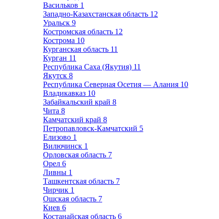
Васильков
1
Западно-Казахстанская область
12
Уральск
9
Костромская область
12
Кострома
10
Курганская область
11
Курган
11
Республика Саха (Якутия)
11
Якутск
8
Республика Северная Осетия — Алания
10
Владикавказ
10
Забайкальский край
8
Чита
8
Камчатский край
8
Петропавловск-Камчатский
5
Елизово
1
Вилючинск
1
Орловская область
7
Орел
6
Ливны
1
Ташкентская область
7
Чирчик
1
Ошская область
7
Киев
6
Костанайская область
6