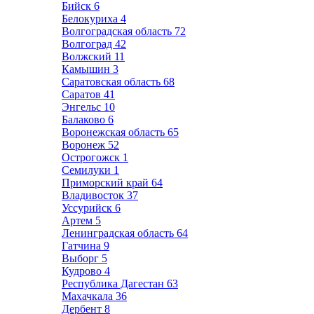
Бийск
6
Белокуриха
4
Волгоградская область
72
Волгоград
42
Волжский
11
Камышин
3
Саратовская область
68
Саратов
41
Энгельс
10
Балаково
6
Воронежская область
65
Воронеж
52
Острогожск
1
Семилуки
1
Приморский край
64
Владивосток
37
Уссурийск
6
Артем
5
Ленинградская область
64
Гатчина
9
Выборг
5
Кудрово
4
Республика Дагестан
63
Махачкала
36
Дербент
8