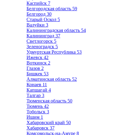
Каспийск
7
Белгородская область
59
Белгород
30
Старый Оскол
5
Валуйки
3
Калининградская область
54
Калининград
37
Светлогорск
5
Зеленоградск
5
Удмуртская Республика
53
Ижевск
42
Воткинск
2
Глазов
2
Бишкек
53
Алматинская область
52
Конаев
11
Капшагай
4
Талгар
3
Тюменская область
50
Тюмень
42
Тобольск
3
Ишим
1
Хабаровский край
50
Хабаровск
37
Комсомольск-на-Амуре
8