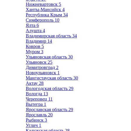
Нижневартовск
5
Ханты-Мансийск
4
Республика Крым
34
Симферополь
10
Ялта
6
Алушта
4
Владимирская область
34
Владимир
14
Ковров
5
Муром
3
Ульяновская область
30
Ульяновск
25
Димитровград
2
Новоульяновск
1
Мангистауская область
30
Актау
28
Вологодская область
29
Вологда
13
Череповец
11
Вытегра
1
Ярославская область
29
Ярославль
20
Рыбинск
3
Углич
1
Калужская область
28