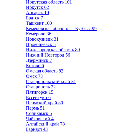
Иркутская область
101
Иркутск
62
Ангарск
10
Братск
7
Ташкент
100
Кемеровская область — Кузбасс
99
Кемерово
36
Новокузнецк
31
Прокопьевск
5
Нижегородская область
89
Нижний Новгород
56
Дзержинск
7
Кстово
6
Омская область
82
Омск
78
Ставропольский край
81
Ставрополь
22
Пятигорск
15
Ессентуки
6
Пермский край
80
Пермь
51
Соликамск
5
Чайковский
4
Алтайский край
78
Барнаул
43