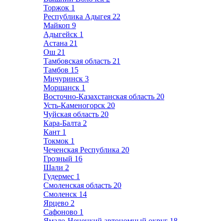
Торжок
1
Республика Адыгея
22
Майкоп
9
Адыгейск
1
Астана
21
Ош
21
Тамбовская область
21
Тамбов
15
Мичуринск
3
Моршанск
1
Восточно-Казахстанская область
20
Усть-Каменогорск
20
Чуйская область
20
Кара-Балта
2
Кант
1
Токмок
1
Чеченская Республика
20
Грозный
16
Шали
2
Гудермес
1
Смоленская область
20
Смоленск
14
Ярцево
2
Сафоново
1
Ямало-Ненецкий автономный округ
18