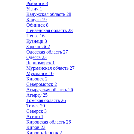
Рыбинск
3
Углич
1
Калужская область
28
Калуга
19
Обнинск
8
Пензенская область
28
Пенза
16
Кузнецк
3
Заречный
2
Одесская область
27
Одесса
23
Черноморск
1
Мурманская область
27
Мурманск
10
Кировск
2
Североморск
2
Атырауская область
26
Атырау
25
Томская область
26
Томск
20
Северск
3
Асино
1
Кировская область
26
Киров
23
Кирово-Чепецк
2