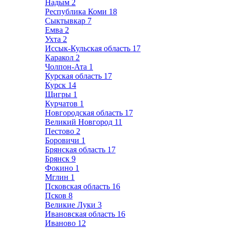
Надым
2
Республика Коми
18
Сыктывкар
7
Емва
2
Ухта
2
Иссык-Кульская область
17
Каракол
2
Чолпон-Ата
1
Курская область
17
Курск
14
Щигры
1
Курчатов
1
Новгородская область
17
Великий Новгород
11
Пестово
2
Боровичи
1
Брянская область
17
Брянск
9
Фокино
1
Мглин
1
Псковская область
16
Псков
8
Великие Луки
3
Ивановская область
16
Иваново
12