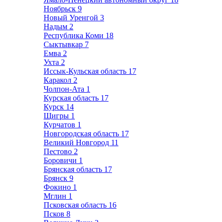
Ноябрьск
9
Новый Уренгой
3
Надым
2
Республика Коми
18
Сыктывкар
7
Емва
2
Ухта
2
Иссык-Кульская область
17
Каракол
2
Чолпон-Ата
1
Курская область
17
Курск
14
Щигры
1
Курчатов
1
Новгородская область
17
Великий Новгород
11
Пестово
2
Боровичи
1
Брянская область
17
Брянск
9
Фокино
1
Мглин
1
Псковская область
16
Псков
8