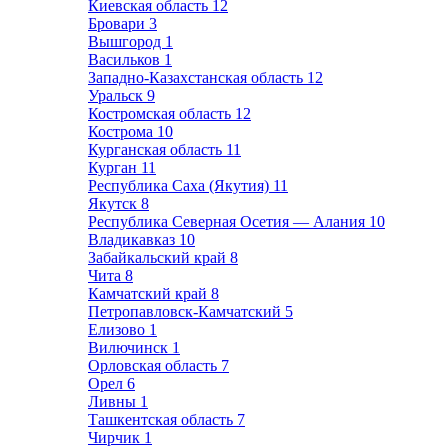
Киевская область
12
Бровари
3
Вышгород
1
Васильков
1
Западно-Казахстанская область
12
Уральск
9
Костромская область
12
Кострома
10
Курганская область
11
Курган
11
Республика Саха (Якутия)
11
Якутск
8
Республика Северная Осетия — Алания
10
Владикавказ
10
Забайкальский край
8
Чита
8
Камчатский край
8
Петропавловск-Камчатский
5
Елизово
1
Вилючинск
1
Орловская область
7
Орел
6
Ливны
1
Ташкентская область
7
Чирчик
1