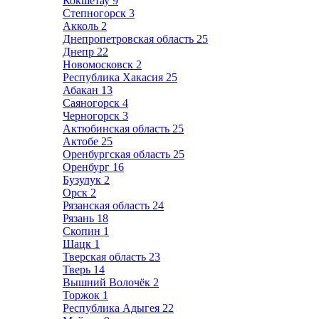
Кокшетау
9
Степногорск
3
Акколь
2
Днепропетровская область
25
Днепр
22
Новомосковск
2
Республика Хакасия
25
Абакан
13
Саяногорск
4
Черногорск
3
Актюбинская область
25
Актобе
25
Оренбургская область
25
Оренбург
16
Бузулук
2
Орск
2
Рязанская область
24
Рязань
18
Скопин
1
Шацк
1
Тверская область
23
Тверь
14
Вышний Волочёк
2
Торжок
1
Республика Адыгея
22