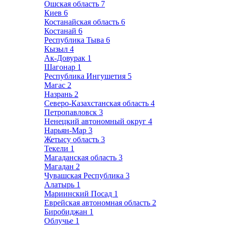
Ошская область
7
Киев
6
Костанайская область
6
Костанай
6
Республика Тыва
6
Кызыл
4
Ак-Довурак
1
Шагонар
1
Республика Ингушетия
5
Магас
2
Назрань
2
Северо-Казахстанская область
4
Петропавловск
3
Ненецкий автономный округ
4
Нарьян-Мар
3
Жетысу область
3
Текели
1
Магаданская область
3
Магадан
2
Чувашская Республика
3
Алатырь
1
Мариинский Посад
1
Еврейская автономная область
2
Биробиджан
1
Облучье
1