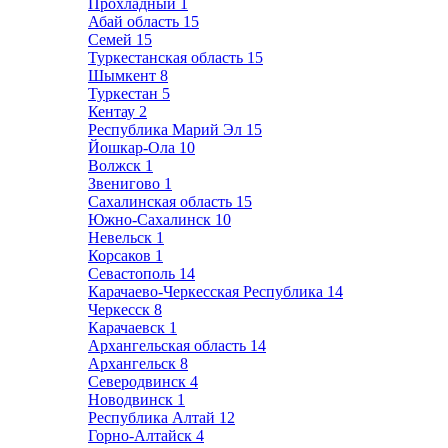
Прохладный
1
Абай область
15
Семей
15
Туркестанская область
15
Шымкент
8
Туркестан
5
Кентау
2
Республика Марий Эл
15
Йошкар-Ола
10
Волжск
1
Звенигово
1
Сахалинская область
15
Южно-Сахалинск
10
Невельск
1
Корсаков
1
Севастополь
14
Карачаево-Черкесская Республика
14
Черкесск
8
Карачаевск
1
Архангельская область
14
Архангельск
8
Северодвинск
4
Новодвинск
1
Республика Алтай
12
Горно-Алтайск
4