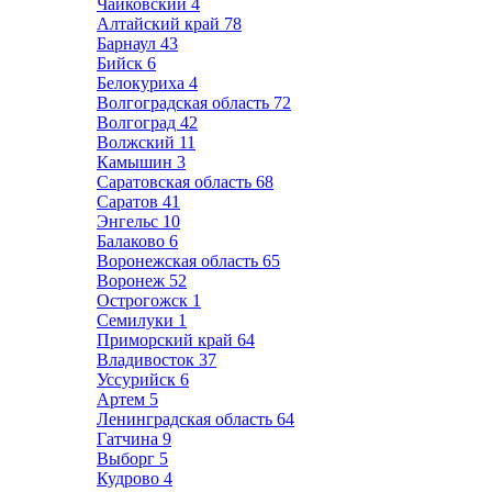
Чайковский
4
Алтайский край
78
Барнаул
43
Бийск
6
Белокуриха
4
Волгоградская область
72
Волгоград
42
Волжский
11
Камышин
3
Саратовская область
68
Саратов
41
Энгельс
10
Балаково
6
Воронежская область
65
Воронеж
52
Острогожск
1
Семилуки
1
Приморский край
64
Владивосток
37
Уссурийск
6
Артем
5
Ленинградская область
64
Гатчина
9
Выборг
5
Кудрово
4