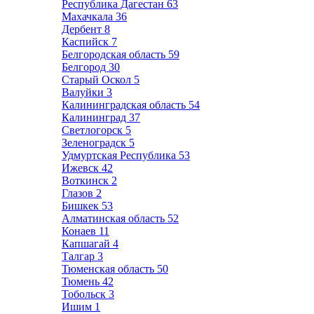
Республика Дагестан
63
Махачкала
36
Дербент
8
Каспийск
7
Белгородская область
59
Белгород
30
Старый Оскол
5
Валуйки
3
Калининградская область
54
Калининград
37
Светлогорск
5
Зеленоградск
5
Удмуртская Республика
53
Ижевск
42
Воткинск
2
Глазов
2
Бишкек
53
Алматинская область
52
Конаев
11
Капшагай
4
Талгар
3
Тюменская область
50
Тюмень
42
Тобольск
3
Ишим
1