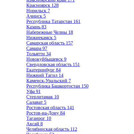
Красноярск
128
Норильск
7
Ачинск
5
Республика Татарстан
161
Казань
83
Набережные Челны
18
Нижнекамск
5
Самарская область
157
Самара
97
Тольятти
34
Новокуйбышевск
9
Свердловская область
151
Екатеринбург
84
Нижний Тагил
14
Каменск-Уральский
7
Республика Башкортостан
150
Уфа
91
Стерлитамак
10
Салават
5
Ростовская область
141
Ростов-на-Дону
84
Таганрог
10
Аксай
8
Челябинская область
112