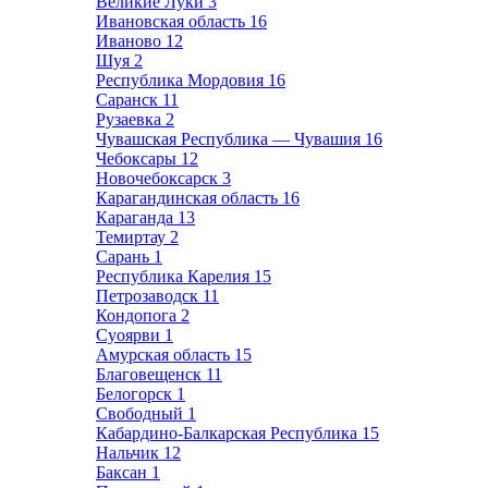
Великие Луки
3
Ивановская область
16
Иваново
12
Шуя
2
Республика Мордовия
16
Саранск
11
Рузаевка
2
Чувашская Республика — Чувашия
16
Чебоксары
12
Новочебоксарск
3
Карагандинская область
16
Караганда
13
Темиртау
2
Сарань
1
Республика Карелия
15
Петрозаводск
11
Кондопога
2
Суоярви
1
Амурская область
15
Благовещенск
11
Белогорск
1
Свободный
1
Кабардино-Балкарская Республика
15
Нальчик
12
Баксан
1