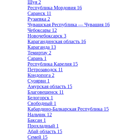
Шуя
2
Республика Мордовия
16
Саранск
11
Рузаевка
2
Чувашская Республика — Чувашия
16
Чебоксары
12
Новочебоксарск
3
Карагандинская область
16
Караганда
13
Темиртау
2
Сарань
1
Республика Карелия
15
Петрозаводск
11
Кондопога
2
Суоярви
1
Амурская область
15
Благовещенск
11
Белогорск
1
Свободный
1
Кабардино-Балкарская Республика
15
Нальчик
12
Баксан
1
Прохладный
1
Абай область
15
Семей
15