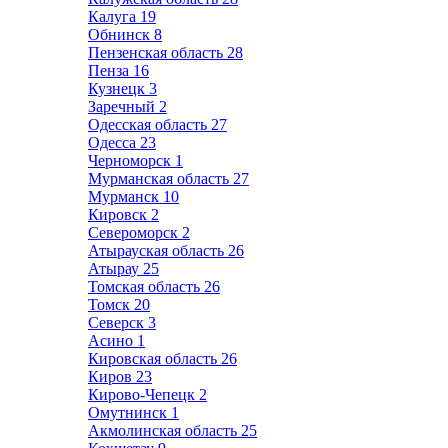
Калуга
19
Обнинск
8
Пензенская область
28
Пенза
16
Кузнецк
3
Заречный
2
Одесская область
27
Одесса
23
Черноморск
1
Мурманская область
27
Мурманск
10
Кировск
2
Североморск
2
Атырауская область
26
Атырау
25
Томская область
26
Томск
20
Северск
3
Асино
1
Кировская область
26
Киров
23
Кирово-Чепецк
2
Омутнинск
1
Акмолинская область
25