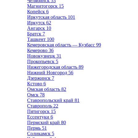
Челябинск
53
Магнитогорск
15
Копейск
6
Иркутская область
101
Иркутск
62
Ангарск
10
Братск
7
Ташкент
100
Кемеровская область — Кузбасс
99
Кемерово
36
Новокузнецк
31
Прокопьевск
5
Нижегородская область
89
Нижний Новгород
56
Дзержинск
7
Кстово
6
Омская область
82
Омск
78
Ставропольский край
81
Ставрополь
22
Пятигорск
15
Ессентуки
6
Пермский край
80
Пермь
51
Соликамск
5