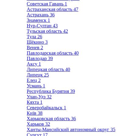
Советская Гавань
1
Астраханская область
47
Астрахань
36
Знаменск
1
Нур-Султан
43
Тульская область
42
Тула
26
Щёкино
3
Венев
2
Павлодарская область
40
Павлодар
39
Аксу
1
Липецкая область
40
Липецк
25
Елец
2
Усмань
1
Республика Бурятия
39
Улан-Удэ
32
Кяхта
1
Северобайкальск
1
Київ
38
Харьковская область
36
Харьков
32
Ханты-Мансийский автономный округ
35
Сургут
17