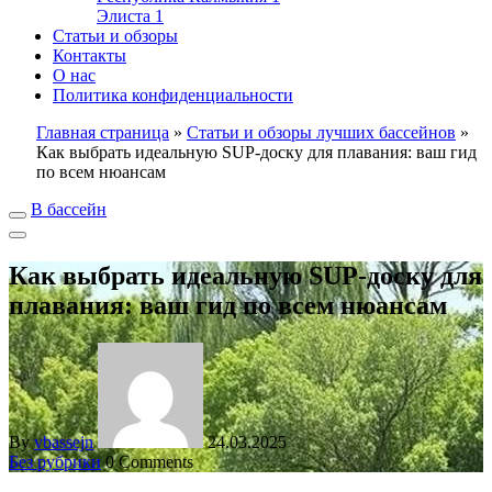
Элиста
1
Статьи и обзоры
Контакты
О нас
Политика конфиденциальности
Главная страница
»
Статьи и обзоры лучших бассейнов
»
Как выбрать идеальную SUP-доску для плавания: ваш гид
по всем нюансам
В бассейн
Как выбрать идеальную SUP-доску для
плавания: ваш гид по всем нюансам
By
vbassejn
24.03.2025
Без рубрики
0 Comments