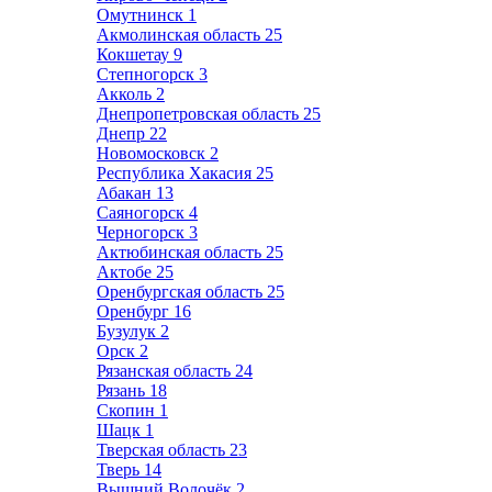
Омутнинск
1
Акмолинская область
25
Кокшетау
9
Степногорск
3
Акколь
2
Днепропетровская область
25
Днепр
22
Новомосковск
2
Республика Хакасия
25
Абакан
13
Саяногорск
4
Черногорск
3
Актюбинская область
25
Актобе
25
Оренбургская область
25
Оренбург
16
Бузулук
2
Орск
2
Рязанская область
24
Рязань
18
Скопин
1
Шацк
1
Тверская область
23
Тверь
14
Вышний Волочёк
2