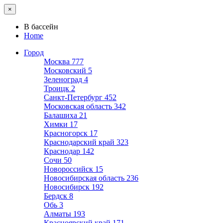
×
В бассейн
Home
Город
Москва
777
Московский
5
Зеленоград
4
Троицк
2
Санкт-Петербург
452
Московская область
342
Балашиха
21
Химки
17
Красногорск
17
Краснодарский край
323
Краснодар
142
Сочи
50
Новороссийск
15
Новосибирская область
236
Новосибирск
192
Бердск
8
Обь
3
Алматы
193
Красноярский край
171