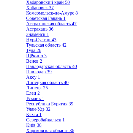
Хабаровский край
50
Хабаровск
37
Комсомольск-на-Амуре
8
Советская Гавань
1
Астраханская область
47
Астрахань
36
Знаменск
1
Нур-Султан
43
Тульская область
42
Тула
26
Щёкино
3
Венев
2
Павлодарская область
40
Павлодар
39
Аксу
1
Липецкая область
40
Липецк
25
Елец
2
Усмань
1
Республика Бурятия
39
Улан-Удэ
32
Кяхта
1
Северобайкальск
1
Київ
38
Харьковская область
36