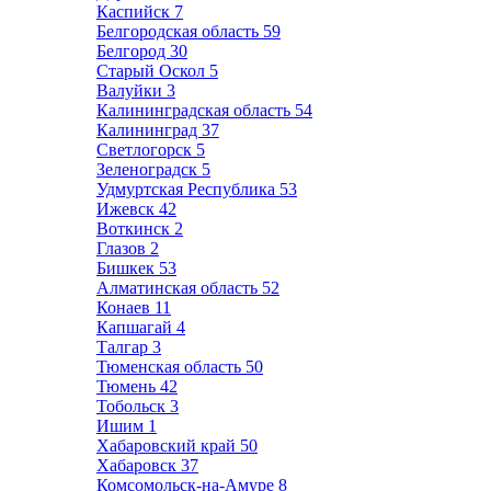
Каспийск
7
Белгородская область
59
Белгород
30
Старый Оскол
5
Валуйки
3
Калининградская область
54
Калининград
37
Светлогорск
5
Зеленоградск
5
Удмуртская Республика
53
Ижевск
42
Воткинск
2
Глазов
2
Бишкек
53
Алматинская область
52
Конаев
11
Капшагай
4
Талгар
3
Тюменская область
50
Тюмень
42
Тобольск
3
Ишим
1
Хабаровский край
50
Хабаровск
37
Комсомольск-на-Амуре
8