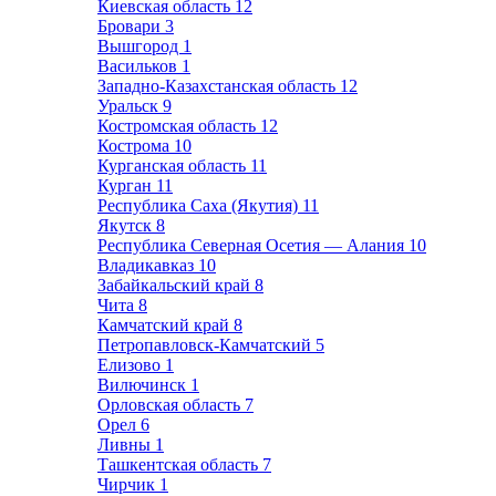
Киевская область
12
Бровари
3
Вышгород
1
Васильков
1
Западно-Казахстанская область
12
Уральск
9
Костромская область
12
Кострома
10
Курганская область
11
Курган
11
Республика Саха (Якутия)
11
Якутск
8
Республика Северная Осетия — Алания
10
Владикавказ
10
Забайкальский край
8
Чита
8
Камчатский край
8
Петропавловск-Камчатский
5
Елизово
1
Вилючинск
1
Орловская область
7
Орел
6
Ливны
1
Ташкентская область
7
Чирчик
1