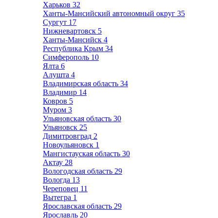
Харьков
32
Ханты-Мансийский автономный округ
35
Сургут
17
Нижневартовск
5
Ханты-Мансийск
4
Республика Крым
34
Симферополь
10
Ялта
6
Алушта
4
Владимирская область
34
Владимир
14
Ковров
5
Муром
3
Ульяновская область
30
Ульяновск
25
Димитровград
2
Новоульяновск
1
Мангистауская область
30
Актау
28
Вологодская область
29
Вологда
13
Череповец
11
Вытегра
1
Ярославская область
29
Ярославль
20