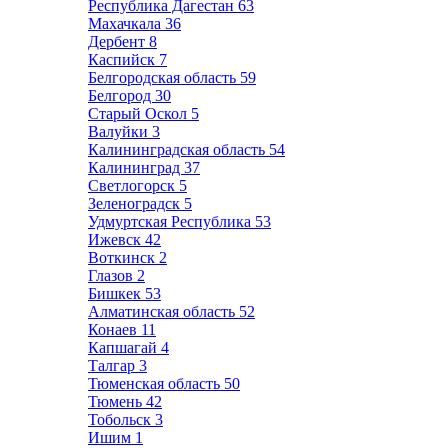
Республика Дагестан
63
Махачкала
36
Дербент
8
Каспийск
7
Белгородская область
59
Белгород
30
Старый Оскол
5
Валуйки
3
Калининградская область
54
Калининград
37
Светлогорск
5
Зеленоградск
5
Удмуртская Республика
53
Ижевск
42
Воткинск
2
Глазов
2
Бишкек
53
Алматинская область
52
Конаев
11
Капшагай
4
Талгар
3
Тюменская область
50
Тюмень
42
Тобольск
3
Ишим
1