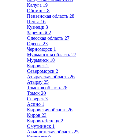
Калуга
19
Обнинск
8
Пензенская область
28
Пенза
16
Кузнецк
3
Заречный
2
Одесская область
27
Одесса
23
Черноморск
1
Мурманская область
27
Мурманск
10
Кировск
2
Североморск
2
Атырауская область
26
Атырау
25
Томская область
26
Томск
20
Северск
3
Асино
1
Кировская область
26
Киров
23
Кирово-Чепецк
2
Омутнинск
1
Акмолинская область
25