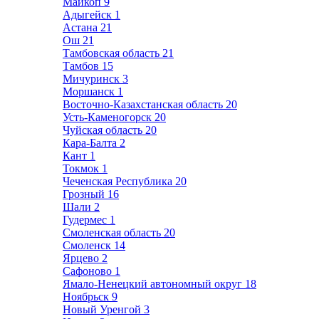
Майкоп
9
Адыгейск
1
Астана
21
Ош
21
Тамбовская область
21
Тамбов
15
Мичуринск
3
Моршанск
1
Восточно-Казахстанская область
20
Усть-Каменогорск
20
Чуйская область
20
Кара-Балта
2
Кант
1
Токмок
1
Чеченская Республика
20
Грозный
16
Шали
2
Гудермес
1
Смоленская область
20
Смоленск
14
Ярцево
2
Сафоново
1
Ямало-Ненецкий автономный округ
18
Ноябрьск
9
Новый Уренгой
3