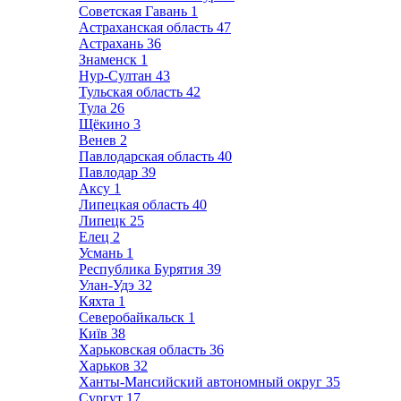
Советская Гавань
1
Астраханская область
47
Астрахань
36
Знаменск
1
Нур-Султан
43
Тульская область
42
Тула
26
Щёкино
3
Венев
2
Павлодарская область
40
Павлодар
39
Аксу
1
Липецкая область
40
Липецк
25
Елец
2
Усмань
1
Республика Бурятия
39
Улан-Удэ
32
Кяхта
1
Северобайкальск
1
Київ
38
Харьковская область
36
Харьков
32
Ханты-Мансийский автономный округ
35
Сургут
17