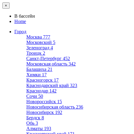
×
В бассейн
Home
Город
Москва
777
Московский
5
Зеленоград
4
Троицк
2
Санкт-Петербург
452
Московская область
342
Балашиха
21
Химки
17
Красногорск
17
Краснодарский край
323
Краснодар
142
Сочи
50
Новороссийск
15
Новосибирская область
236
Новосибирск
192
Бердск
8
Обь
3
Алматы
193
Красноярский край
171