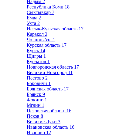
Надым
2
Республика Коми
18
Сыктывкар
7
Емва
2
Ухта
2
Иссык-Кульская область
17
Каракол
2
Чолпон-Ата
1
Курская область
17
Курск
14
Щигры
1
Курчатов
1
Новгородская область
17
Великий Новгород
11
Пестово
2
Боровичи
1
Брянская область
17
Брянск
9
Фокино
1
Мглин
1
Псковская область
16
Псков
8
Великие Луки
3
Ивановская область
16
Иваново
12