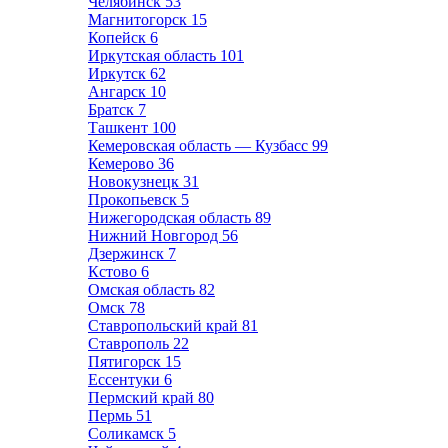
Челябинск
53
Магнитогорск
15
Копейск
6
Иркутская область
101
Иркутск
62
Ангарск
10
Братск
7
Ташкент
100
Кемеровская область — Кузбасс
99
Кемерово
36
Новокузнецк
31
Прокопьевск
5
Нижегородская область
89
Нижний Новгород
56
Дзержинск
7
Кстово
6
Омская область
82
Омск
78
Ставропольский край
81
Ставрополь
22
Пятигорск
15
Ессентуки
6
Пермский край
80
Пермь
51
Соликамск
5