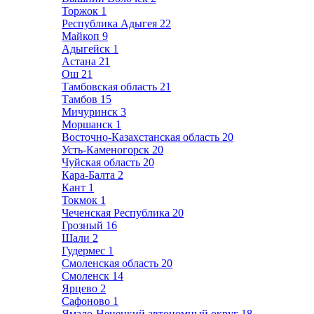
Торжок
1
Республика Адыгея
22
Майкоп
9
Адыгейск
1
Астана
21
Ош
21
Тамбовская область
21
Тамбов
15
Мичуринск
3
Моршанск
1
Восточно-Казахстанская область
20
Усть-Каменогорск
20
Чуйская область
20
Кара-Балта
2
Кант
1
Токмок
1
Чеченская Республика
20
Грозный
16
Шали
2
Гудермес
1
Смоленская область
20
Смоленск
14
Ярцево
2
Сафоново
1
Ямало-Ненецкий автономный округ
18