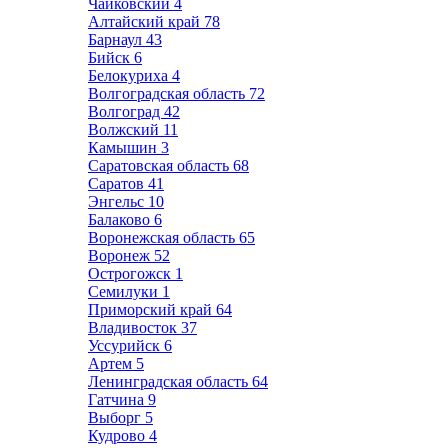
Чайковский
4
Алтайский край
78
Барнаул
43
Бийск
6
Белокуриха
4
Волгоградская область
72
Волгоград
42
Волжский
11
Камышин
3
Саратовская область
68
Саратов
41
Энгельс
10
Балаково
6
Воронежская область
65
Воронеж
52
Острогожск
1
Семилуки
1
Приморский край
64
Владивосток
37
Уссурийск
6
Артем
5
Ленинградская область
64
Гатчина
9
Выборг
5
Кудрово
4