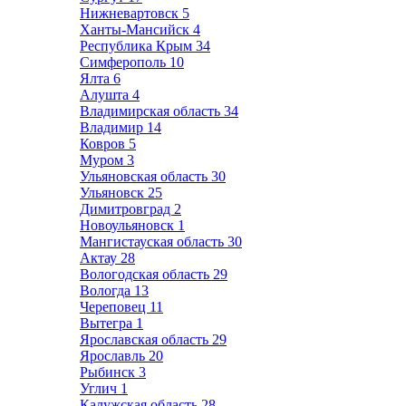
Нижневартовск
5
Ханты-Мансийск
4
Республика Крым
34
Симферополь
10
Ялта
6
Алушта
4
Владимирская область
34
Владимир
14
Ковров
5
Муром
3
Ульяновская область
30
Ульяновск
25
Димитровград
2
Новоульяновск
1
Мангистауская область
30
Актау
28
Вологодская область
29
Вологда
13
Череповец
11
Вытегра
1
Ярославская область
29
Ярославль
20
Рыбинск
3
Углич
1
Калужская область
28