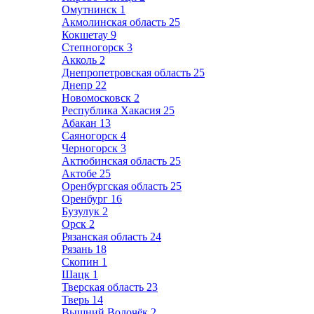
Омутнинск
1
Акмолинская область
25
Кокшетау
9
Степногорск
3
Акколь
2
Днепропетровская область
25
Днепр
22
Новомосковск
2
Республика Хакасия
25
Абакан
13
Саяногорск
4
Черногорск
3
Актюбинская область
25
Актобе
25
Оренбургская область
25
Оренбург
16
Бузулук
2
Орск
2
Рязанская область
24
Рязань
18
Скопин
1
Шацк
1
Тверская область
23
Тверь
14
Вышний Волочёк
2