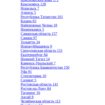
Красноярск
128
Норильск
7
Ачинск
5
Республика Татарстан
161
Казань
83
Набережные Челны
18
Нижнекамск
5
Самарская область
157
Самара
97
Тольятти
34
Новокуйбышевск
9
Свердловская область
151
Екатеринбург
84
Нижний Тагил
14
Каменск-Уральский
7
Республика Башкортостан
150
Уфа
91
Стерлитамак
10
Салават
5
Ростовская область
141
Ростов-на-Дону
84
Таганрог
10
Аксай
8
Челябинская область
112