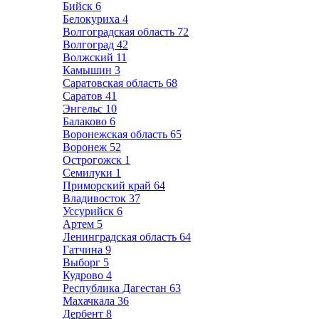
Бийск
6
Белокуриха
4
Волгоградская область
72
Волгоград
42
Волжский
11
Камышин
3
Саратовская область
68
Саратов
41
Энгельс
10
Балаково
6
Воронежская область
65
Воронеж
52
Острогожск
1
Семилуки
1
Приморский край
64
Владивосток
37
Уссурийск
6
Артем
5
Ленинградская область
64
Гатчина
9
Выборг
5
Кудрово
4
Республика Дагестан
63
Махачкала
36
Дербент
8