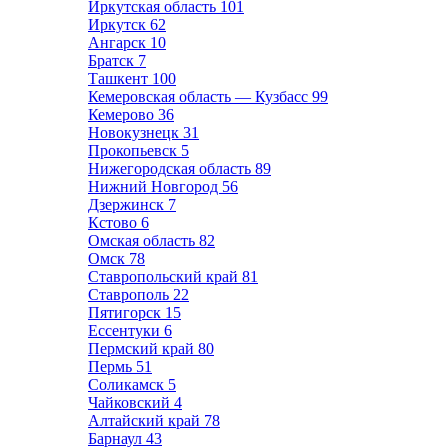
Иркутская область
101
Иркутск
62
Ангарск
10
Братск
7
Ташкент
100
Кемеровская область — Кузбасс
99
Кемерово
36
Новокузнецк
31
Прокопьевск
5
Нижегородская область
89
Нижний Новгород
56
Дзержинск
7
Кстово
6
Омская область
82
Омск
78
Ставропольский край
81
Ставрополь
22
Пятигорск
15
Ессентуки
6
Пермский край
80
Пермь
51
Соликамск
5
Чайковский
4
Алтайский край
78
Барнаул
43