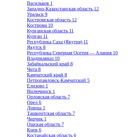
Васильков
1
Западно-Казахстанская область
12
Уральск
9
Костромская область
12
Кострома
10
Курганская область
11
Курган
11
Республика Саха (Якутия)
11
Якутск
8
Республика Северная Осетия — Алания
10
Владикавказ
10
Забайкальский край
8
Чита
8
Камчатский край
8
Петропавловск-Камчатский
5
Елизово
1
Вилючинск
1
Орловская область
7
Орел
6
Ливны
1
Ташкентская область
7
Чирчик
1
Ошская область
7
Киев
6
Костанайская область
6