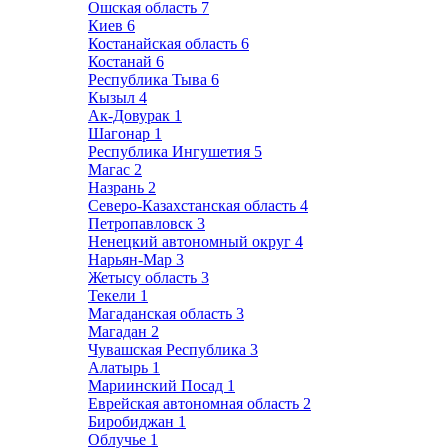
Ошская область
7
Киев
6
Костанайская область
6
Костанай
6
Республика Тыва
6
Кызыл
4
Ак-Довурак
1
Шагонар
1
Республика Ингушетия
5
Магас
2
Назрань
2
Северо-Казахстанская область
4
Петропавловск
3
Ненецкий автономный округ
4
Нарьян-Мар
3
Жетысу область
3
Текели
1
Магаданская область
3
Магадан
2
Чувашская Республика
3
Алатырь
1
Мариинский Посад
1
Еврейская автономная область
2
Биробиджан
1
Облучье
1