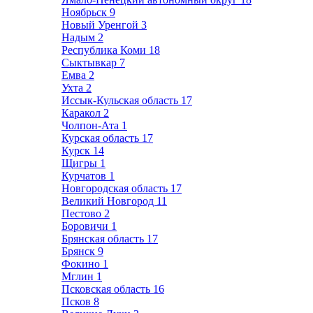
Ноябрьск
9
Новый Уренгой
3
Надым
2
Республика Коми
18
Сыктывкар
7
Емва
2
Ухта
2
Иссык-Кульская область
17
Каракол
2
Чолпон-Ата
1
Курская область
17
Курск
14
Щигры
1
Курчатов
1
Новгородская область
17
Великий Новгород
11
Пестово
2
Боровичи
1
Брянская область
17
Брянск
9
Фокино
1
Мглин
1
Псковская область
16
Псков
8