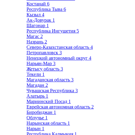
Костанай
6
Республика Тыва
6
Кызыл
4
Ак-Довурак
1
Шагонар
1
Республика Ингушетия
5
Магас
2
Назрань
2
Северо-Казахстанская область
4
Петропавловск
3
Ненецкий автономный округ
4
Нарьян-Мар
3
Жетысу область
3
Текели
1
Магаданская область
3
Магадан
2
Чувашская Республика
3
Алатырь
1
Мариинский Посад
1
Еврейская автономная область
2
Биробиджан
1
Облучье
1
Нарынская область
1
Нарын
1
Республика Калмыкия
1