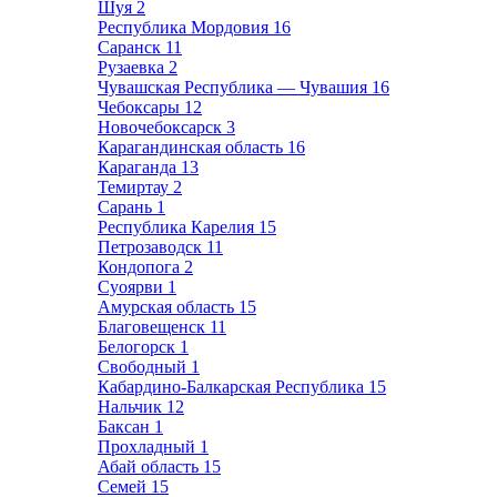
Шуя
2
Республика Мордовия
16
Саранск
11
Рузаевка
2
Чувашская Республика — Чувашия
16
Чебоксары
12
Новочебоксарск
3
Карагандинская область
16
Караганда
13
Темиртау
2
Сарань
1
Республика Карелия
15
Петрозаводск
11
Кондопога
2
Суоярви
1
Амурская область
15
Благовещенск
11
Белогорск
1
Свободный
1
Кабардино-Балкарская Республика
15
Нальчик
12
Баксан
1
Прохладный
1
Абай область
15
Семей
15