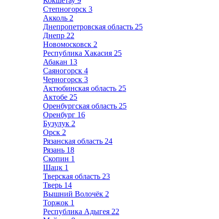
Кокшетау
9
Степногорск
3
Акколь
2
Днепропетровская область
25
Днепр
22
Новомосковск
2
Республика Хакасия
25
Абакан
13
Саяногорск
4
Черногорск
3
Актюбинская область
25
Актобе
25
Оренбургская область
25
Оренбург
16
Бузулук
2
Орск
2
Рязанская область
24
Рязань
18
Скопин
1
Шацк
1
Тверская область
23
Тверь
14
Вышний Волочёк
2
Торжок
1
Республика Адыгея
22