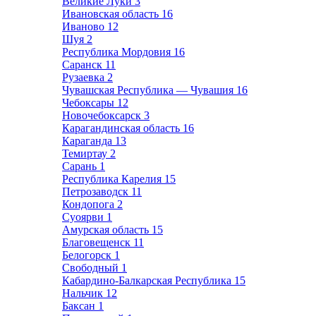
Великие Луки
3
Ивановская область
16
Иваново
12
Шуя
2
Республика Мордовия
16
Саранск
11
Рузаевка
2
Чувашская Республика — Чувашия
16
Чебоксары
12
Новочебоксарск
3
Карагандинская область
16
Караганда
13
Темиртау
2
Сарань
1
Республика Карелия
15
Петрозаводск
11
Кондопога
2
Суоярви
1
Амурская область
15
Благовещенск
11
Белогорск
1
Свободный
1
Кабардино-Балкарская Республика
15
Нальчик
12
Баксан
1