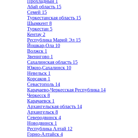
Прохладный
1
Абай область
15
Семей
15
Туркестанская область
15
Шымкент
8
Туркестан
5
Кентау
2
Республика Марий Эл
15
Йошкар-Ола
10
Волжск
1
Звенигово
1
Сахалинская область
15
Южно-Сахалинск
10
Невельск
1
Корсаков
1
Севастополь
14
Карачаево-Черкесская Республика
14
Черкесск
8
Карачаевск
1
Архангельская область
14
Архангельск
8
Северодвинск
4
Новодвинск
1
Республика Алтай
12
Горно-Алтайск
4