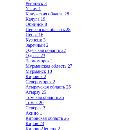
Рыбинск
3
Углич
1
Калужская область
28
Калуга
19
Обнинск
8
Пензенская область
28
Пенза
16
Кузнецк
3
Заречный
2
Одесская область
27
Одесса
23
Черноморск
1
Мурманская область
27
Мурманск
10
Кировск
2
Североморск
2
Атырауская область
26
Атырау
25
Томская область
26
Томск
20
Северск
3
Асино
1
Кировская область
26
Киров
23
Кирово-Чепецк
2