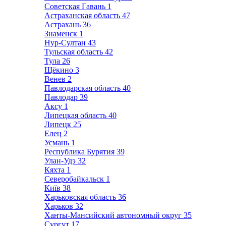
Советская Гавань
1
Астраханская область
47
Астрахань
36
Знаменск
1
Нур-Султан
43
Тульская область
42
Тула
26
Щёкино
3
Венев
2
Павлодарская область
40
Павлодар
39
Аксу
1
Липецкая область
40
Липецк
25
Елец
2
Усмань
1
Республика Бурятия
39
Улан-Удэ
32
Кяхта
1
Северобайкальск
1
Київ
38
Харьковская область
36
Харьков
32
Ханты-Мансийский автономный округ
35
Сургут
17