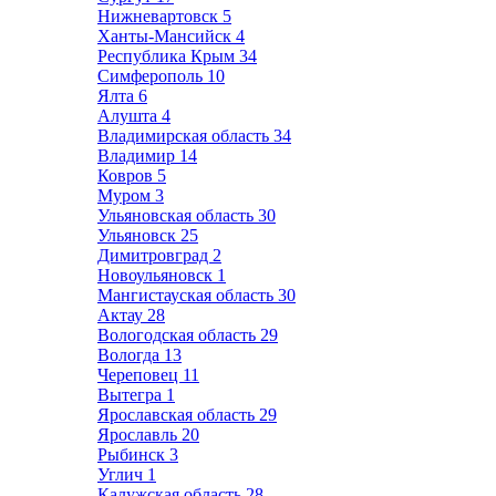
Нижневартовск
5
Ханты-Мансийск
4
Республика Крым
34
Симферополь
10
Ялта
6
Алушта
4
Владимирская область
34
Владимир
14
Ковров
5
Муром
3
Ульяновская область
30
Ульяновск
25
Димитровград
2
Новоульяновск
1
Мангистауская область
30
Актау
28
Вологодская область
29
Вологда
13
Череповец
11
Вытегра
1
Ярославская область
29
Ярославль
20
Рыбинск
3
Углич
1
Калужская область
28