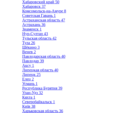
Хабаровский край
50
Хабаровск
37
Комсомольск-на-Амуре
8
Советская Гавань
1
Астраханская область
47
Астрахань
36
Знаменск
1
Нур-Султан
43
Тульская область
42
Тула
26
Щёкино
3
Венев
2
Павлодарская область
40
Павлодар
39
Аксу
1
Липецкая область
40
Липецк
25
Елец
2
Усмань
1
Республика Бурятия
39
Улан-Удэ
32
Кяхта
1
Северобайкальск
1
Київ
38
Харьковская область
36