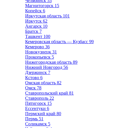
Челябинск
53
Магнитогорск
15
Копейск
6
Иркутская область
101
Иркутск
62
Ангарск
10
Братск
7
Ташкент
100
Кемеровская область — Кузбасс
99
Кемерово
36
Новокузнецк
31
Прокопьевск
5
Нижегородская область
89
Нижний Новгород
56
Дзержинск
7
Кстово
6
Омская область
82
Омск
78
Ставропольский край
81
Ставрополь
22
Пятигорск
15
Ессентуки
6
Пермский край
80
Пермь
51
Соликамск
5