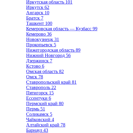
Иркутская область
101
Иркутск
62
Ангарск
10
Братск
7
Ташкент
100
Кемеровская область — Кузбасс
99
Кемерово
36
Новокузнецк
31
Прокопьевск
5
Нижегородская область
89
Нижний Новгород
56
Дзержинск
7
Кстово
6
Омская область
82
Омск
78
Ставропольский край
81
Ставрополь
22
Пятигорск
15
Ессентуки
6
Пермский край
80
Пермь
51
Соликамск
5
Чайковский
4
Алтайский край
78
Барнаул
43