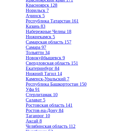
Красноярск
128
Норильск
7
Ачинск
5
Республика Татарстан
161
Казань
83
Набережные Челны
18
Нижнекамск
5
Самарская область
157
Самара
97
Тольятти
34
Новокуйбышевск
9
Свердловская область
151
Екатеринбург
84
Нижний Тагил
14
Каменск-Уральский
7
Республика Башкортостан
150
Уфа
91
Стерлитамак
10
Салават
5
Ростовская область
141
Ростов-на-Дону
84
Таганрог
10
Аксай
8
Челябинская область
112