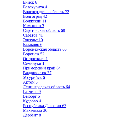
Бийск
6
Белокуриха
4
Волгоградская область
72
Волгоград
42
Волжский
11
Камышин
3
Саратовская область
68
Саратов
41
Энгельс
10
Балаково
6
Воронежская область
65
Воронеж
52
Острогожск
1
Семилуки
1
Приморский край
64
Владивосток
37
Уссурийск
6
Артем
5
Ленинградская область
64
Гатчина
9
Выборг
5
Кудрово
4
Республика Дагестан
63
Махачкала
36
Дербент
8