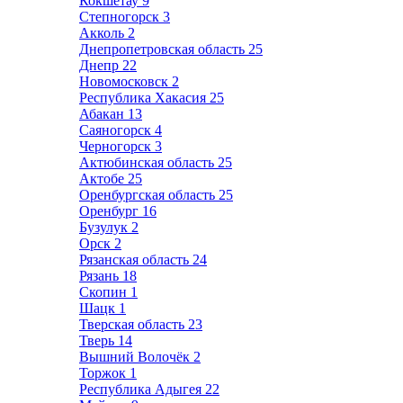
Кокшетау
9
Степногорск
3
Акколь
2
Днепропетровская область
25
Днепр
22
Новомосковск
2
Республика Хакасия
25
Абакан
13
Саяногорск
4
Черногорск
3
Актюбинская область
25
Актобе
25
Оренбургская область
25
Оренбург
16
Бузулук
2
Орск
2
Рязанская область
24
Рязань
18
Скопин
1
Шацк
1
Тверская область
23
Тверь
14
Вышний Волочёк
2
Торжок
1
Республика Адыгея
22