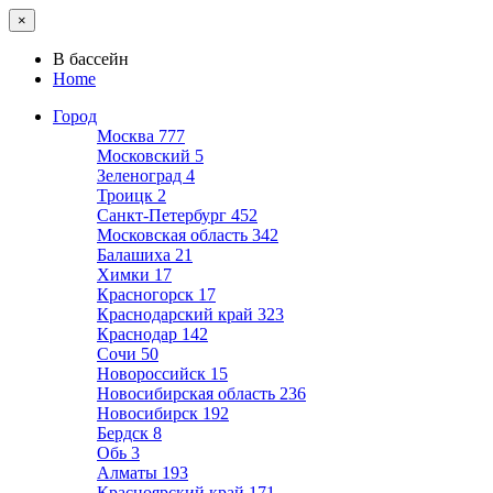
×
В бассейн
Home
Город
Москва
777
Московский
5
Зеленоград
4
Троицк
2
Санкт-Петербург
452
Московская область
342
Балашиха
21
Химки
17
Красногорск
17
Краснодарский край
323
Краснодар
142
Сочи
50
Новороссийск
15
Новосибирская область
236
Новосибирск
192
Бердск
8
Обь
3
Алматы
193
Красноярский край
171