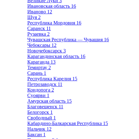
Великие Луки
3
Ивановская область
16
Иваново
12
Шуя
2
Республика Мордовия
16
Саранск
11
Рузаевка
2
Чувашская Республика — Чувашия
16
Чебоксары
12
Новочебоксарск
3
Карагандинская область
16
Караганда
13
Темиртау
2
Сарань
1
Республика Карелия
15
Петрозаводск
11
Кондопога
2
Суоярви
1
Амурская область
15
Благовещенск
11
Белогорск
1
Свободный
1
Кабардино-Балкарская Республика
15
Нальчик
12
Баксан
1