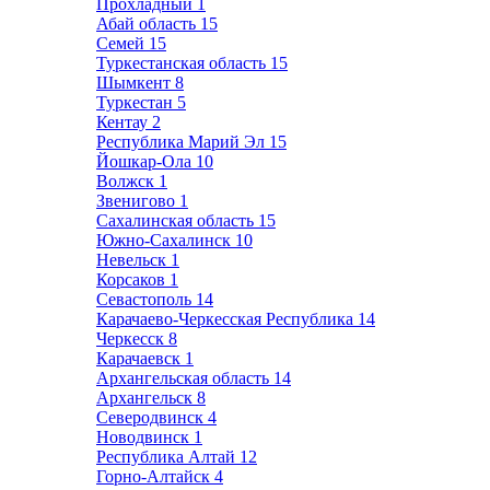
Прохладный
1
Абай область
15
Семей
15
Туркестанская область
15
Шымкент
8
Туркестан
5
Кентау
2
Республика Марий Эл
15
Йошкар-Ола
10
Волжск
1
Звенигово
1
Сахалинская область
15
Южно-Сахалинск
10
Невельск
1
Корсаков
1
Севастополь
14
Карачаево-Черкесская Республика
14
Черкесск
8
Карачаевск
1
Архангельская область
14
Архангельск
8
Северодвинск
4
Новодвинск
1
Республика Алтай
12
Горно-Алтайск
4