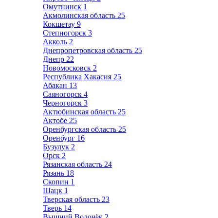
Омутнинск
1
Акмолинская область
25
Кокшетау
9
Степногорск
3
Акколь
2
Днепропетровская область
25
Днепр
22
Новомосковск
2
Республика Хакасия
25
Абакан
13
Саяногорск
4
Черногорск
3
Актюбинская область
25
Актобе
25
Оренбургская область
25
Оренбург
16
Бузулук
2
Орск
2
Рязанская область
24
Рязань
18
Скопин
1
Шацк
1
Тверская область
23
Тверь
14
Вышний Волочёк
2