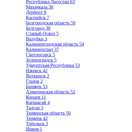
Республика Дагестан
63
Махачкала
36
Дербент
8
Каспийск
7
Белгородская область
59
Белгород
30
Старый Оскол
5
Валуйки
3
Калининградская область
54
Калининград
37
Светлогорск
5
Зеленоградск
5
Удмуртская Республика
53
Ижевск
42
Воткинск
2
Глазов
2
Бишкек
53
Алматинская область
52
Конаев
11
Капшагай
4
Талгар
3
Тюменская область
50
Тюмень
42
Тобольск
3
Ишим
1