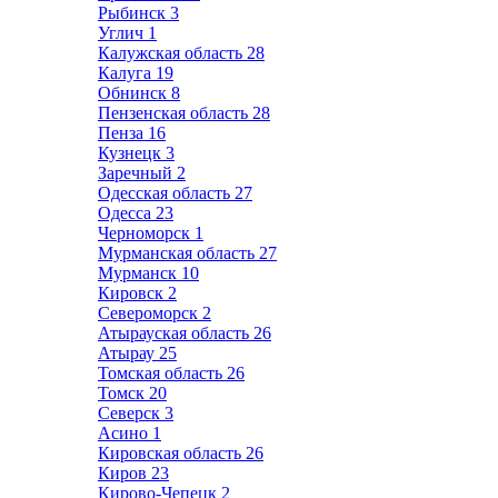
Рыбинск
3
Углич
1
Калужская область
28
Калуга
19
Обнинск
8
Пензенская область
28
Пенза
16
Кузнецк
3
Заречный
2
Одесская область
27
Одесса
23
Черноморск
1
Мурманская область
27
Мурманск
10
Кировск
2
Североморск
2
Атырауская область
26
Атырау
25
Томская область
26
Томск
20
Северск
3
Асино
1
Кировская область
26
Киров
23
Кирово-Чепецк
2