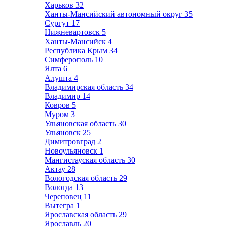
Харьков
32
Ханты-Мансийский автономный округ
35
Сургут
17
Нижневартовск
5
Ханты-Мансийск
4
Республика Крым
34
Симферополь
10
Ялта
6
Алушта
4
Владимирская область
34
Владимир
14
Ковров
5
Муром
3
Ульяновская область
30
Ульяновск
25
Димитровград
2
Новоульяновск
1
Мангистауская область
30
Актау
28
Вологодская область
29
Вологда
13
Череповец
11
Вытегра
1
Ярославская область
29
Ярославль
20