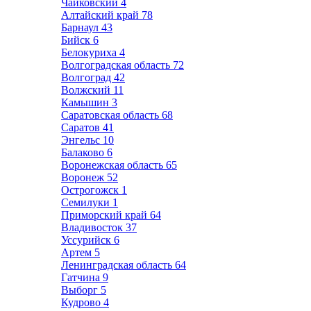
Чайковский
4
Алтайский край
78
Барнаул
43
Бийск
6
Белокуриха
4
Волгоградская область
72
Волгоград
42
Волжский
11
Камышин
3
Саратовская область
68
Саратов
41
Энгельс
10
Балаково
6
Воронежская область
65
Воронеж
52
Острогожск
1
Семилуки
1
Приморский край
64
Владивосток
37
Уссурийск
6
Артем
5
Ленинградская область
64
Гатчина
9
Выборг
5
Кудрово
4