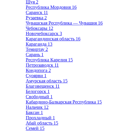
Шуя
2
Республика Мордовия
16
Саранск
11
Рузаевка
2
Чувашская Республика — Чувашия
16
Чебоксары
12
Новочебоксарск
3
Карагандинская область
16
Караганда
13
Темиртау
2
Сарань
1
Республика Карелия
15
Петрозаводск
11
Кондопога
2
Суоярви
1
Амурская область
15
Благовещенск
11
Белогорск
1
Свободный
1
Кабардино-Балкарская Республика
15
Нальчик
12
Баксан
1
Прохладный
1
Абай область
15
Семей
15