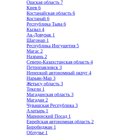
Ошская область
7
Киев
6
Костанайская область
6
Костанай
6
Республика Тыва
6
Кызыл
4
Ак-Довурак
1
Шагонар
1
Республика Ингушетия
5
Магас
2
Назрань
2
Северо-Казахстанская область
4
Петропавловск
3
Ненецкий автономный округ
4
Нарьян-Мар
3
Жетысу область
3
Текели
1
Магаданская область
3
Магадан
2
Чувашская Республика
3
Алатырь
1
Мариинский Посад
1
Еврейская автономная область
2
Биробиджан
1
Облучье
1