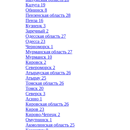
Калуга
19
Обнинск
8
Пензенская область
28
Пенза
16
Кузнецк
3
Заречный
2
Одесская область
27
Одесса
23
Черноморск
1
Мурманская область
27
Мурманск
10
Кировск
2
Североморск
2
Атырауская область
26
Атырау
25
Томская область
26
Томск
20
Северск
3
Асино
1
Кировская область
26
Киров
23
Кирово-Чепецк
2
Омутнинск
1
Акмолинская область
25