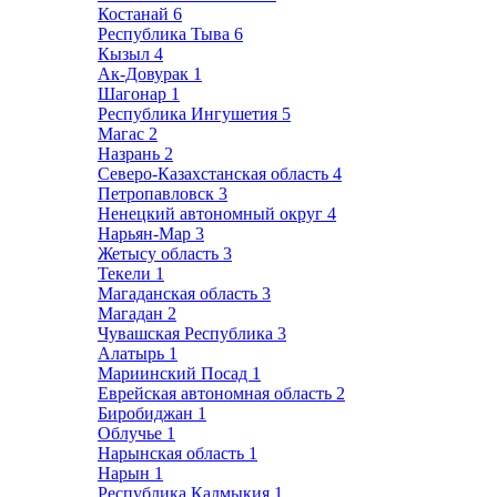
Костанай
6
Республика Тыва
6
Кызыл
4
Ак-Довурак
1
Шагонар
1
Республика Ингушетия
5
Магас
2
Назрань
2
Северо-Казахстанская область
4
Петропавловск
3
Ненецкий автономный округ
4
Нарьян-Мар
3
Жетысу область
3
Текели
1
Магаданская область
3
Магадан
2
Чувашская Республика
3
Алатырь
1
Мариинский Посад
1
Еврейская автономная область
2
Биробиджан
1
Облучье
1
Нарынская область
1
Нарын
1
Республика Калмыкия
1