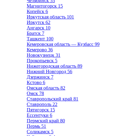
Челябинск
53
Магнитогорск
15
Копейск
6
Иркутская область
101
Иркутск
62
Ангарск
10
Братск
7
Ташкент
100
Кемеровская область — Кузбасс
99
Кемерово
36
Новокузнецк
31
Прокопьевск
5
Нижегородская область
89
Нижний Новгород
56
Дзержинск
7
Кстово
6
Омская область
82
Омск
78
Ставропольский край
81
Ставрополь
22
Пятигорск
15
Ессентуки
6
Пермский край
80
Пермь
51
Соликамск
5