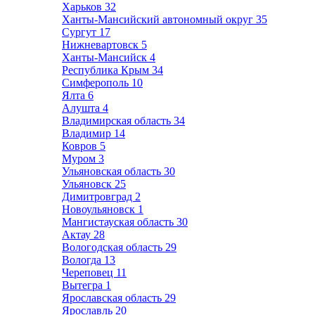
Харьков
32
Ханты-Мансийский автономный округ
35
Сургут
17
Нижневартовск
5
Ханты-Мансийск
4
Республика Крым
34
Симферополь
10
Ялта
6
Алушта
4
Владимирская область
34
Владимир
14
Ковров
5
Муром
3
Ульяновская область
30
Ульяновск
25
Димитровград
2
Новоульяновск
1
Мангистауская область
30
Актау
28
Вологодская область
29
Вологда
13
Череповец
11
Вытегра
1
Ярославская область
29
Ярославль
20