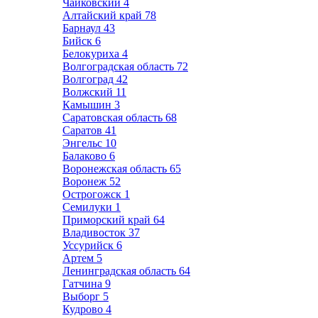
Чайковский
4
Алтайский край
78
Барнаул
43
Бийск
6
Белокуриха
4
Волгоградская область
72
Волгоград
42
Волжский
11
Камышин
3
Саратовская область
68
Саратов
41
Энгельс
10
Балаково
6
Воронежская область
65
Воронеж
52
Острогожск
1
Семилуки
1
Приморский край
64
Владивосток
37
Уссурийск
6
Артем
5
Ленинградская область
64
Гатчина
9
Выборг
5
Кудрово
4