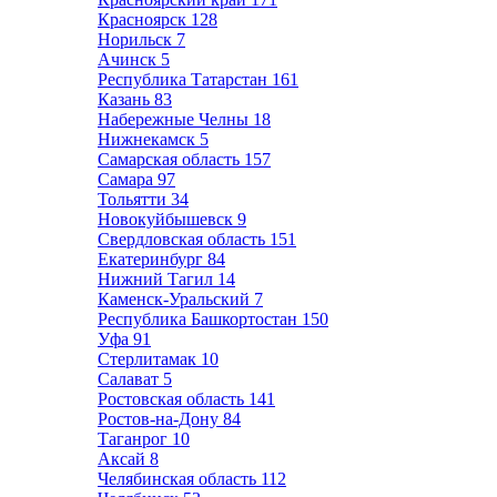
Красноярск
128
Норильск
7
Ачинск
5
Республика Татарстан
161
Казань
83
Набережные Челны
18
Нижнекамск
5
Самарская область
157
Самара
97
Тольятти
34
Новокуйбышевск
9
Свердловская область
151
Екатеринбург
84
Нижний Тагил
14
Каменск-Уральский
7
Республика Башкортостан
150
Уфа
91
Стерлитамак
10
Салават
5
Ростовская область
141
Ростов-на-Дону
84
Таганрог
10
Аксай
8
Челябинская область
112