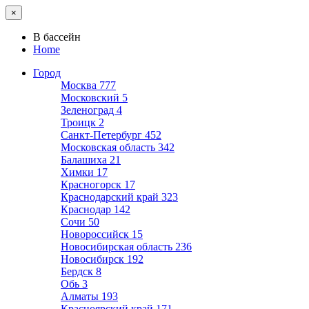
×
В бассейн
Home
Город
Москва
777
Московский
5
Зеленоград
4
Троицк
2
Санкт-Петербург
452
Московская область
342
Балашиха
21
Химки
17
Красногорск
17
Краснодарский край
323
Краснодар
142
Сочи
50
Новороссийск
15
Новосибирская область
236
Новосибирск
192
Бердск
8
Обь
3
Алматы
193
Красноярский край
171