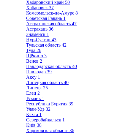
Хабаровский край
50
Хабаровск
37
Комсомольск-на-Амуре
8
Советская Гавань
1
Астраханская область
47
Астрахань
36
Знаменск
1
Нур-Султан
43
Тульская область
42
Тула
26
Щёкино
3
Венев
2
Павлодарская область
40
Павлодар
39
Аксу
1
Липецкая область
40
Липецк
25
Елец
2
Усмань
1
Республика Бурятия
39
Улан-Удэ
32
Кяхта
1
Северобайкальск
1
Київ
38
Харьковская область
36