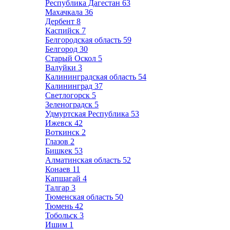
Республика Дагестан
63
Махачкала
36
Дербент
8
Каспийск
7
Белгородская область
59
Белгород
30
Старый Оскол
5
Валуйки
3
Калининградская область
54
Калининград
37
Светлогорск
5
Зеленоградск
5
Удмуртская Республика
53
Ижевск
42
Воткинск
2
Глазов
2
Бишкек
53
Алматинская область
52
Конаев
11
Капшагай
4
Талгар
3
Тюменская область
50
Тюмень
42
Тобольск
3
Ишим
1