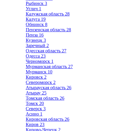
Рыбинск
3
Углич
1
Калужская область
28
Калуга
19
Обнинск
8
Пензенская область
28
Пенза
16
Кузнецк
3
Заречный
2
Одесская область
27
Одесса
23
Черноморск
1
Мурманская область
27
Мурманск
10
Кировск
2
Североморск
2
Атырауская область
26
Атырау
25
Томская область
26
Томск
20
Северск
3
Асино
1
Кировская область
26
Киров
23
Кирово-Чепецк
2