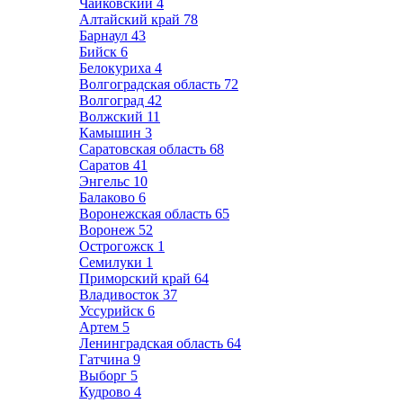
Чайковский
4
Алтайский край
78
Барнаул
43
Бийск
6
Белокуриха
4
Волгоградская область
72
Волгоград
42
Волжский
11
Камышин
3
Саратовская область
68
Саратов
41
Энгельс
10
Балаково
6
Воронежская область
65
Воронеж
52
Острогожск
1
Семилуки
1
Приморский край
64
Владивосток
37
Уссурийск
6
Артем
5
Ленинградская область
64
Гатчина
9
Выборг
5
Кудрово
4