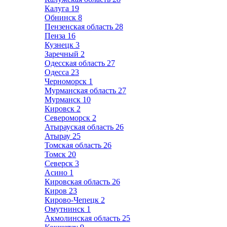
Калуга
19
Обнинск
8
Пензенская область
28
Пенза
16
Кузнецк
3
Заречный
2
Одесская область
27
Одесса
23
Черноморск
1
Мурманская область
27
Мурманск
10
Кировск
2
Североморск
2
Атырауская область
26
Атырау
25
Томская область
26
Томск
20
Северск
3
Асино
1
Кировская область
26
Киров
23
Кирово-Чепецк
2
Омутнинск
1
Акмолинская область
25