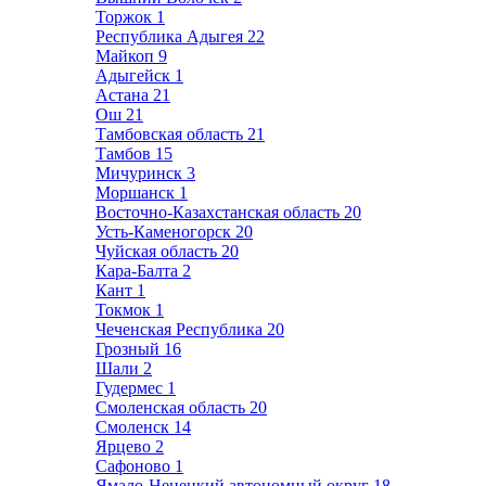
Торжок
1
Республика Адыгея
22
Майкоп
9
Адыгейск
1
Астана
21
Ош
21
Тамбовская область
21
Тамбов
15
Мичуринск
3
Моршанск
1
Восточно-Казахстанская область
20
Усть-Каменогорск
20
Чуйская область
20
Кара-Балта
2
Кант
1
Токмок
1
Чеченская Республика
20
Грозный
16
Шали
2
Гудермес
1
Смоленская область
20
Смоленск
14
Ярцево
2
Сафоново
1
Ямало-Ненецкий автономный округ
18