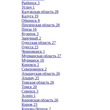
Рыбинск
3
Углич
1
Калужская область
28
Калуга
19
Обнинск
8
Пензенская область
28
Пенза
16
Кузнецк
3
Заречный
2
Одесская область
27
Одесса
23
Черноморск
1
Мурманская область
27
Мурманск
10
Кировск
2
Североморск
2
Атырауская область
26
Атырау
25
Томская область
26
Томск
20
Северск
3
Асино
1
Кировская область
26
Киров
23
Кирово-Чепецк
2