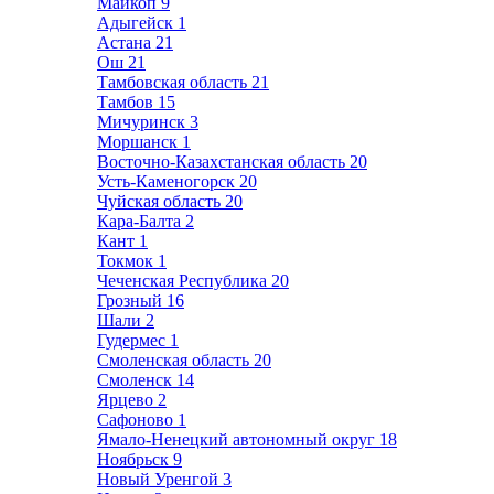
Майкоп
9
Адыгейск
1
Астана
21
Ош
21
Тамбовская область
21
Тамбов
15
Мичуринск
3
Моршанск
1
Восточно-Казахстанская область
20
Усть-Каменогорск
20
Чуйская область
20
Кара-Балта
2
Кант
1
Токмок
1
Чеченская Республика
20
Грозный
16
Шали
2
Гудермес
1
Смоленская область
20
Смоленск
14
Ярцево
2
Сафоново
1
Ямало-Ненецкий автономный округ
18
Ноябрьск
9
Новый Уренгой
3