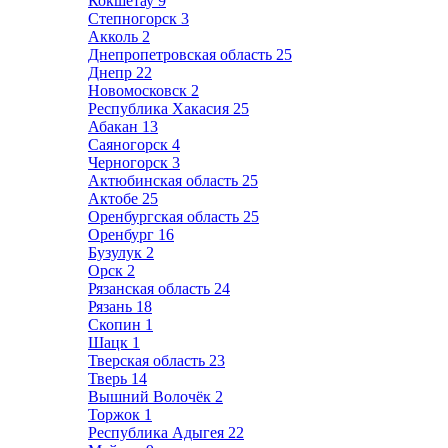
Кокшетау
9
Степногорск
3
Акколь
2
Днепропетровская область
25
Днепр
22
Новомосковск
2
Республика Хакасия
25
Абакан
13
Саяногорск
4
Черногорск
3
Актюбинская область
25
Актобе
25
Оренбургская область
25
Оренбург
16
Бузулук
2
Орск
2
Рязанская область
24
Рязань
18
Скопин
1
Шацк
1
Тверская область
23
Тверь
14
Вышний Волочёк
2
Торжок
1
Республика Адыгея
22