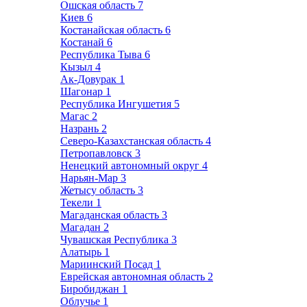
Ошская область
7
Киев
6
Костанайская область
6
Костанай
6
Республика Тыва
6
Кызыл
4
Ак-Довурак
1
Шагонар
1
Республика Ингушетия
5
Магас
2
Назрань
2
Северо-Казахстанская область
4
Петропавловск
3
Ненецкий автономный округ
4
Нарьян-Мар
3
Жетысу область
3
Текели
1
Магаданская область
3
Магадан
2
Чувашская Республика
3
Алатырь
1
Мариинский Посад
1
Еврейская автономная область
2
Биробиджан
1
Облучье
1