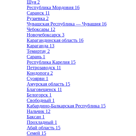
Шуя
2
Республика Мордовия
16
Саранск
11
Рузаевка
2
Чувашская Республика — Чувашия
16
Чебоксары
12
Новочебоксарск
3
Карагандинская область
16
Караганда
13
Темиртау
2
Сарань
1
Республика Карелия
15
Петрозаводск
11
Кондопога
2
Суоярви
1
Амурская область
15
Благовещенск
11
Белогорск
1
Свободный
1
Кабардино-Балкарская Республика
15
Нальчик
12
Баксан
1
Прохладный
1
Абай область
15
Семей
15