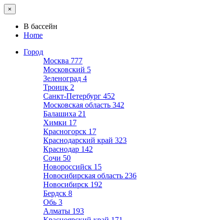
×
В бассейн
Home
Город
Москва
777
Московский
5
Зеленоград
4
Троицк
2
Санкт-Петербург
452
Московская область
342
Балашиха
21
Химки
17
Красногорск
17
Краснодарский край
323
Краснодар
142
Сочи
50
Новороссийск
15
Новосибирская область
236
Новосибирск
192
Бердск
8
Обь
3
Алматы
193
Красноярский край
171