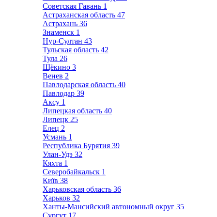
Советская Гавань
1
Астраханская область
47
Астрахань
36
Знаменск
1
Нур-Султан
43
Тульская область
42
Тула
26
Щёкино
3
Венев
2
Павлодарская область
40
Павлодар
39
Аксу
1
Липецкая область
40
Липецк
25
Елец
2
Усмань
1
Республика Бурятия
39
Улан-Удэ
32
Кяхта
1
Северобайкальск
1
Київ
38
Харьковская область
36
Харьков
32
Ханты-Мансийский автономный округ
35
Сургут
17