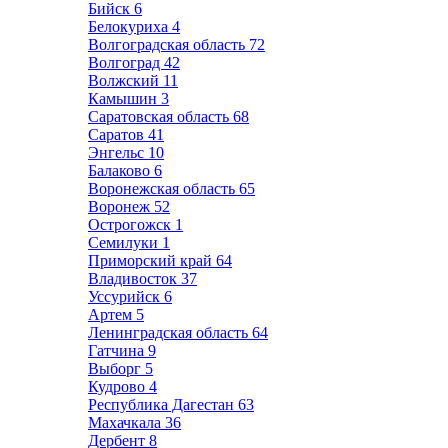
Бийск
6
Белокуриха
4
Волгоградская область
72
Волгоград
42
Волжский
11
Камышин
3
Саратовская область
68
Саратов
41
Энгельс
10
Балаково
6
Воронежская область
65
Воронеж
52
Острогожск
1
Семилуки
1
Приморский край
64
Владивосток
37
Уссурийск
6
Артем
5
Ленинградская область
64
Гатчина
9
Выборг
5
Кудрово
4
Республика Дагестан
63
Махачкала
36
Дербент
8