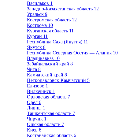
Васильков
1
Западно-Казахстанская область
12
Уральск
9
Костромская область
12
Кострома
10
Курганская область
11
Курган
11
Республика Саха (Якутия)
11
Якутск
8
Республика Северная Осетия — Алания
10
Владикавказ
10
Забайкальский край
8
Чита
8
Камчатский край
8
Петропавловск-Камчатский
5
Елизово
1
Вилючинск
1
Орловская область
7
Орел
6
Ливны
1
Ташкентская область
7
Чирчик
1
Ошская область
7
Киев
6
Костанайская область
6