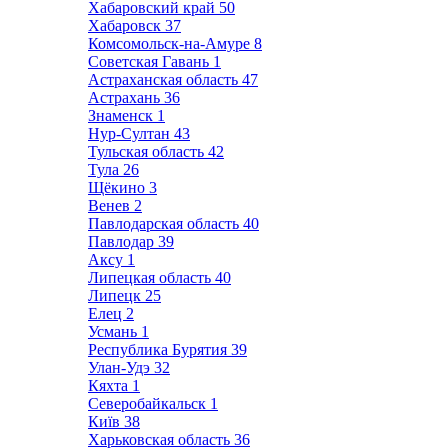
Хабаровский край
50
Хабаровск
37
Комсомольск-на-Амуре
8
Советская Гавань
1
Астраханская область
47
Астрахань
36
Знаменск
1
Нур-Султан
43
Тульская область
42
Тула
26
Щёкино
3
Венев
2
Павлодарская область
40
Павлодар
39
Аксу
1
Липецкая область
40
Липецк
25
Елец
2
Усмань
1
Республика Бурятия
39
Улан-Удэ
32
Кяхта
1
Северобайкальск
1
Київ
38
Харьковская область
36