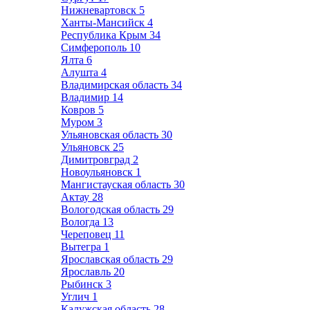
Нижневартовск
5
Ханты-Мансийск
4
Республика Крым
34
Симферополь
10
Ялта
6
Алушта
4
Владимирская область
34
Владимир
14
Ковров
5
Муром
3
Ульяновская область
30
Ульяновск
25
Димитровград
2
Новоульяновск
1
Мангистауская область
30
Актау
28
Вологодская область
29
Вологда
13
Череповец
11
Вытегра
1
Ярославская область
29
Ярославль
20
Рыбинск
3
Углич
1
Калужская область
28