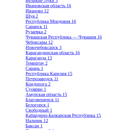
Великие Луки
3
Ивановская область
16
Иваново
12
Шуя
2
Республика Мордовия
16
Саранск
11
Рузаевка
2
Чувашская Республика — Чувашия
16
Чебоксары
12
Новочебоксарск
3
Карагандинская область
16
Караганда
13
Темиртау
2
Сарань
1
Республика Карелия
15
Петрозаводск
11
Кондопога
2
Суоярви
1
Амурская область
15
Благовещенск
11
Белогорск
1
Свободный
1
Кабардино-Балкарская Республика
15
Нальчик
12
Баксан
1