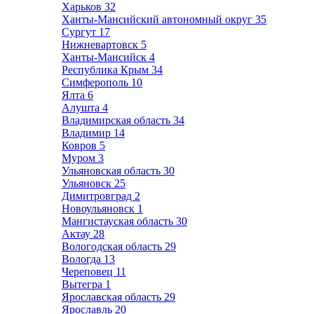
Харьков
32
Ханты-Мансийский автономный округ
35
Сургут
17
Нижневартовск
5
Ханты-Мансийск
4
Республика Крым
34
Симферополь
10
Ялта
6
Алушта
4
Владимирская область
34
Владимир
14
Ковров
5
Муром
3
Ульяновская область
30
Ульяновск
25
Димитровград
2
Новоульяновск
1
Мангистауская область
30
Актау
28
Вологодская область
29
Вологда
13
Череповец
11
Вытегра
1
Ярославская область
29
Ярославль
20