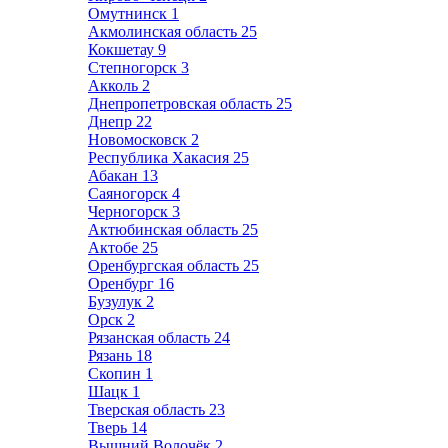
Омутнинск
1
Акмолинская область
25
Кокшетау
9
Степногорск
3
Акколь
2
Днепропетровская область
25
Днепр
22
Новомосковск
2
Республика Хакасия
25
Абакан
13
Саяногорск
4
Черногорск
3
Актюбинская область
25
Актобе
25
Оренбургская область
25
Оренбург
16
Бузулук
2
Орск
2
Рязанская область
24
Рязань
18
Скопин
1
Шацк
1
Тверская область
23
Тверь
14
Вышний Волочёк
2