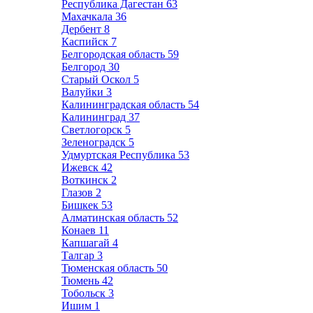
Республика Дагестан
63
Махачкала
36
Дербент
8
Каспийск
7
Белгородская область
59
Белгород
30
Старый Оскол
5
Валуйки
3
Калининградская область
54
Калининград
37
Светлогорск
5
Зеленоградск
5
Удмуртская Республика
53
Ижевск
42
Воткинск
2
Глазов
2
Бишкек
53
Алматинская область
52
Конаев
11
Капшагай
4
Талгар
3
Тюменская область
50
Тюмень
42
Тобольск
3
Ишим
1