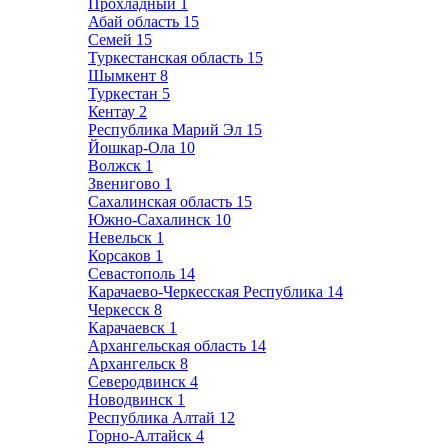
Прохладный
1
Абай область
15
Семей
15
Туркестанская область
15
Шымкент
8
Туркестан
5
Кентау
2
Республика Марий Эл
15
Йошкар-Ола
10
Волжск
1
Звенигово
1
Сахалинская область
15
Южно-Сахалинск
10
Невельск
1
Корсаков
1
Севастополь
14
Карачаево-Черкесская Республика
14
Черкесск
8
Карачаевск
1
Архангельская область
14
Архангельск
8
Северодвинск
4
Новодвинск
1
Республика Алтай
12
Горно-Алтайск
4