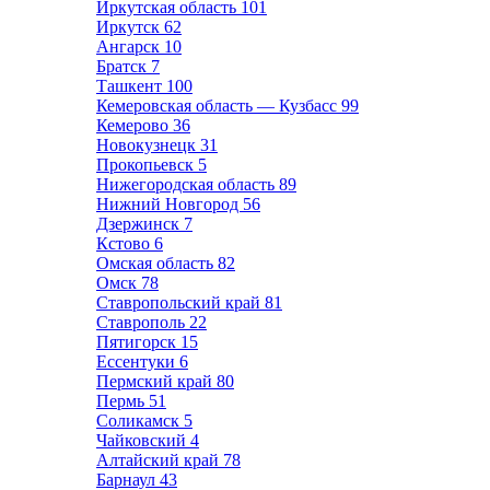
Иркутская область
101
Иркутск
62
Ангарск
10
Братск
7
Ташкент
100
Кемеровская область — Кузбасс
99
Кемерово
36
Новокузнецк
31
Прокопьевск
5
Нижегородская область
89
Нижний Новгород
56
Дзержинск
7
Кстово
6
Омская область
82
Омск
78
Ставропольский край
81
Ставрополь
22
Пятигорск
15
Ессентуки
6
Пермский край
80
Пермь
51
Соликамск
5
Чайковский
4
Алтайский край
78
Барнаул
43