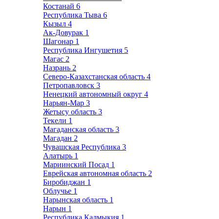
Костанай
6
Республика Тыва
6
Кызыл
4
Ак-Довурак
1
Шагонар
1
Республика Ингушетия
5
Магас
2
Назрань
2
Северо-Казахстанская область
4
Петропавловск
3
Ненецкий автономный округ
4
Нарьян-Мар
3
Жетысу область
3
Текели
1
Магаданская область
3
Магадан
2
Чувашская Республика
3
Алатырь
1
Мариинский Посад
1
Еврейская автономная область
2
Биробиджан
1
Облучье
1
Нарынская область
1
Нарын
1
Республика Калмыкия
1