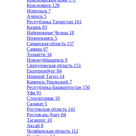
Красноярск
128
Норильск
7
Ачинск
5
Республика Татарстан
161
Казань
83
Набережные Челны
18
Нижнекамск
5
Самарская область
157
Самара
97
Тольятти
34
Новокуйбышевск
9
Свердловская область
151
Екатеринбург
84
Нижний Тагил
14
Каменск-Уральский
7
Республика Башкортостан
150
Уфа
91
Стерлитамак
10
Салават
5
Ростовская область
141
Ростов-на-Дону
84
Таганрог
10
Аксай
8
Челябинская область
112