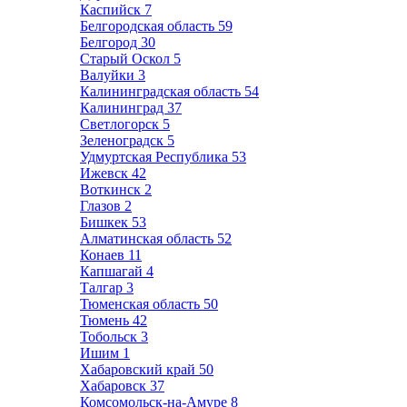
Каспийск
7
Белгородская область
59
Белгород
30
Старый Оскол
5
Валуйки
3
Калининградская область
54
Калининград
37
Светлогорск
5
Зеленоградск
5
Удмуртская Республика
53
Ижевск
42
Воткинск
2
Глазов
2
Бишкек
53
Алматинская область
52
Конаев
11
Капшагай
4
Талгар
3
Тюменская область
50
Тюмень
42
Тобольск
3
Ишим
1
Хабаровский край
50
Хабаровск
37
Комсомольск-на-Амуре
8