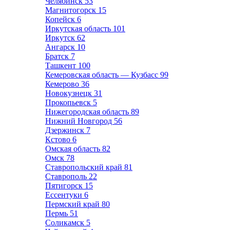
Челябинск
53
Магнитогорск
15
Копейск
6
Иркутская область
101
Иркутск
62
Ангарск
10
Братск
7
Ташкент
100
Кемеровская область — Кузбасс
99
Кемерово
36
Новокузнецк
31
Прокопьевск
5
Нижегородская область
89
Нижний Новгород
56
Дзержинск
7
Кстово
6
Омская область
82
Омск
78
Ставропольский край
81
Ставрополь
22
Пятигорск
15
Ессентуки
6
Пермский край
80
Пермь
51
Соликамск
5