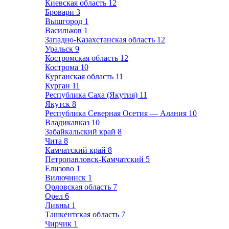
Киевская область
12
Бровари
3
Вышгород
1
Васильков
1
Западно-Казахстанская область
12
Уральск
9
Костромская область
12
Кострома
10
Курганская область
11
Курган
11
Республика Саха (Якутия)
11
Якутск
8
Республика Северная Осетия — Алания
10
Владикавказ
10
Забайкальский край
8
Чита
8
Камчатский край
8
Петропавловск-Камчатский
5
Елизово
1
Вилючинск
1
Орловская область
7
Орел
6
Ливны
1
Ташкентская область
7
Чирчик
1