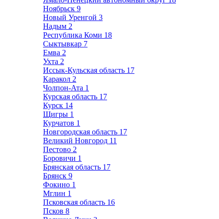
Ноябрьск
9
Новый Уренгой
3
Надым
2
Республика Коми
18
Сыктывкар
7
Емва
2
Ухта
2
Иссык-Кульская область
17
Каракол
2
Чолпон-Ата
1
Курская область
17
Курск
14
Щигры
1
Курчатов
1
Новгородская область
17
Великий Новгород
11
Пестово
2
Боровичи
1
Брянская область
17
Брянск
9
Фокино
1
Мглин
1
Псковская область
16
Псков
8