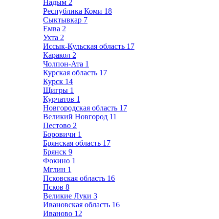
Надым
2
Республика Коми
18
Сыктывкар
7
Емва
2
Ухта
2
Иссык-Кульская область
17
Каракол
2
Чолпон-Ата
1
Курская область
17
Курск
14
Щигры
1
Курчатов
1
Новгородская область
17
Великий Новгород
11
Пестово
2
Боровичи
1
Брянская область
17
Брянск
9
Фокино
1
Мглин
1
Псковская область
16
Псков
8
Великие Луки
3
Ивановская область
16
Иваново
12