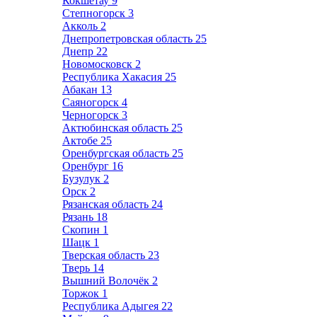
Кокшетау
9
Степногорск
3
Акколь
2
Днепропетровская область
25
Днепр
22
Новомосковск
2
Республика Хакасия
25
Абакан
13
Саяногорск
4
Черногорск
3
Актюбинская область
25
Актобе
25
Оренбургская область
25
Оренбург
16
Бузулук
2
Орск
2
Рязанская область
24
Рязань
18
Скопин
1
Шацк
1
Тверская область
23
Тверь
14
Вышний Волочёк
2
Торжок
1
Республика Адыгея
22