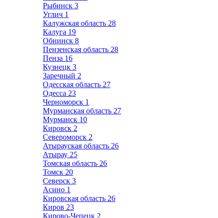
Рыбинск
3
Углич
1
Калужская область
28
Калуга
19
Обнинск
8
Пензенская область
28
Пенза
16
Кузнецк
3
Заречный
2
Одесская область
27
Одесса
23
Черноморск
1
Мурманская область
27
Мурманск
10
Кировск
2
Североморск
2
Атырауская область
26
Атырау
25
Томская область
26
Томск
20
Северск
3
Асино
1
Кировская область
26
Киров
23
Кирово-Чепецк
2