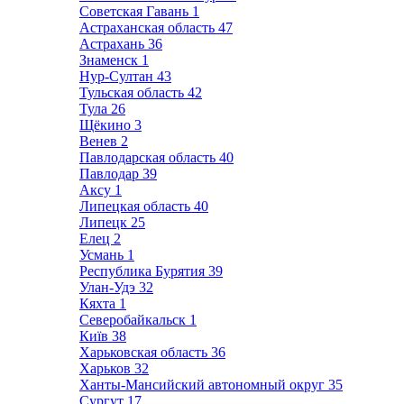
Советская Гавань
1
Астраханская область
47
Астрахань
36
Знаменск
1
Нур-Султан
43
Тульская область
42
Тула
26
Щёкино
3
Венев
2
Павлодарская область
40
Павлодар
39
Аксу
1
Липецкая область
40
Липецк
25
Елец
2
Усмань
1
Республика Бурятия
39
Улан-Удэ
32
Кяхта
1
Северобайкальск
1
Київ
38
Харьковская область
36
Харьков
32
Ханты-Мансийский автономный округ
35
Сургут
17