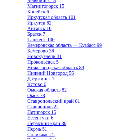
Челябинск
53
Магнитогорск
15
Копейск
6
Иркутская область
101
Иркутск
62
Ангарск
10
Братск
7
Ташкент
100
Кемеровская область — Кузбасс
99
Кемерово
36
Новокузнецк
31
Прокопьевск
5
Нижегородская область
89
Нижний Новгород
56
Дзержинск
7
Кстово
6
Омская область
82
Омск
78
Ставропольский край
81
Ставрополь
22
Пятигорск
15
Ессентуки
6
Пермский край
80
Пермь
51
Соликамск
5