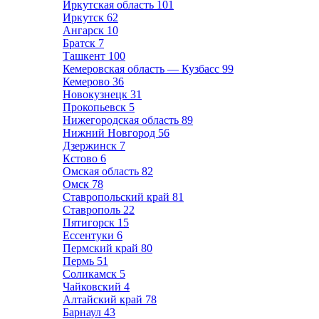
Иркутская область
101
Иркутск
62
Ангарск
10
Братск
7
Ташкент
100
Кемеровская область — Кузбасс
99
Кемерово
36
Новокузнецк
31
Прокопьевск
5
Нижегородская область
89
Нижний Новгород
56
Дзержинск
7
Кстово
6
Омская область
82
Омск
78
Ставропольский край
81
Ставрополь
22
Пятигорск
15
Ессентуки
6
Пермский край
80
Пермь
51
Соликамск
5
Чайковский
4
Алтайский край
78
Барнаул
43