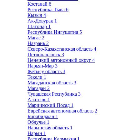
Костанай
6
Республика Тыва
6
Кызыл
4
Ак-Довурак
1
Шагонар
1
Республика Ингушетия
5
Магас
2
Назрань
2
Северо-Казахстанская область
4
Петропавловск
3
Ненецкий автономный округ
4
Нарьян-Мар
3
Жетысу область
3
Текели
1
Магаданская область
3
Магадан
2
Чувашская Республика
3
Алатырь
1
Мариинский Посад
1
Еврейская автономная область
2
Биробиджан
1
Облучье
1
Нарынская область
1
Нарын
1
Республика Калмыкия
1