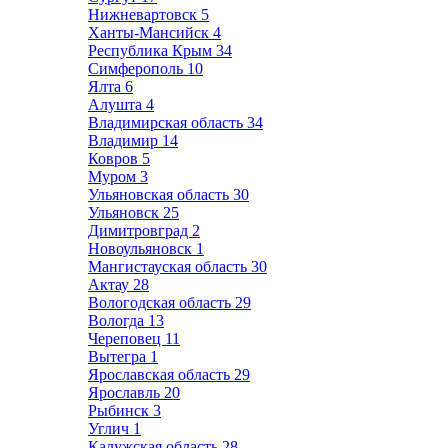
Нижневартовск
5
Ханты-Мансийск
4
Республика Крым
34
Симферополь
10
Ялта
6
Алушта
4
Владимирская область
34
Владимир
14
Ковров
5
Муром
3
Ульяновская область
30
Ульяновск
25
Димитровград
2
Новоульяновск
1
Мангистауская область
30
Актау
28
Вологодская область
29
Вологда
13
Череповец
11
Вытегра
1
Ярославская область
29
Ярославль
20
Рыбинск
3
Углич
1
Калужская область
28