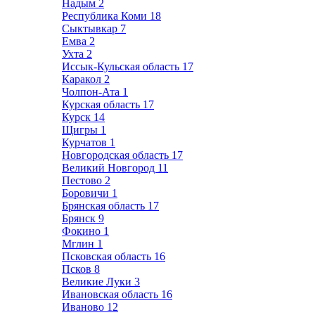
Надым
2
Республика Коми
18
Сыктывкар
7
Емва
2
Ухта
2
Иссык-Кульская область
17
Каракол
2
Чолпон-Ата
1
Курская область
17
Курск
14
Щигры
1
Курчатов
1
Новгородская область
17
Великий Новгород
11
Пестово
2
Боровичи
1
Брянская область
17
Брянск
9
Фокино
1
Мглин
1
Псковская область
16
Псков
8
Великие Луки
3
Ивановская область
16
Иваново
12