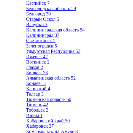
Каспийск
7
Белгородская область
59
Белгород
30
Старый Оскол
5
Валуйки
3
Калининградская область
54
Калининград
37
Светлогорск
5
Зеленоградск
5
Удмуртская Республика
53
Ижевск
42
Воткинск
2
Глазов
2
Бишкек
53
Алматинская область
52
Конаев
11
Капшагай
4
Талгар
3
Тюменская область
50
Тюмень
42
Тобольск
3
Ишим
1
Хабаровский край
50
Хабаровск
37
Комсомольск-на-Амуре
8