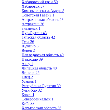
Хабаровский край
50
Хабаровск
37
Комсомольск-на-Амуре
8
Советская Гавань
1
Астраханская область
47
Астрахань
36
Знаменск
1
Нур-Султан
43
Тульская область
42
Тула
26
Щёкино
3
Венев
2
Павлодарская область
40
Павлодар
39
Аксу
1
Липецкая область
40
Липецк
25
Елец
2
Усмань
1
Республика Бурятия
39
Улан-Удэ
32
Кяхта
1
Северобайкальск
1
Київ
38
Харьковская область
36