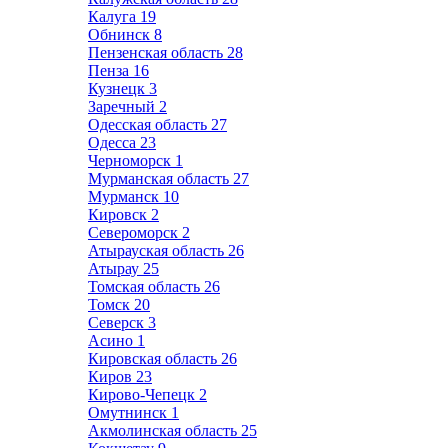
Калуга
19
Обнинск
8
Пензенская область
28
Пенза
16
Кузнецк
3
Заречный
2
Одесская область
27
Одесса
23
Черноморск
1
Мурманская область
27
Мурманск
10
Кировск
2
Североморск
2
Атырауская область
26
Атырау
25
Томская область
26
Томск
20
Северск
3
Асино
1
Кировская область
26
Киров
23
Кирово-Чепецк
2
Омутнинск
1
Акмолинская область
25