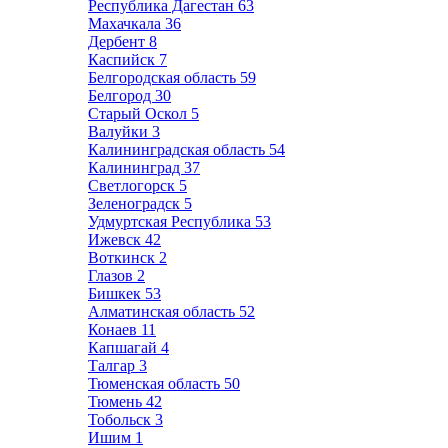
Республика Дагестан
63
Махачкала
36
Дербент
8
Каспийск
7
Белгородская область
59
Белгород
30
Старый Оскол
5
Валуйки
3
Калининградская область
54
Калининград
37
Светлогорск
5
Зеленоградск
5
Удмуртская Республика
53
Ижевск
42
Воткинск
2
Глазов
2
Бишкек
53
Алматинская область
52
Конаев
11
Капшагай
4
Талгар
3
Тюменская область
50
Тюмень
42
Тобольск
3
Ишим
1