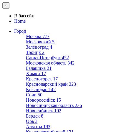
×
В бассейн
Home
Город
Москва
777
Московский
5
Зеленоград
4
Троицк
2
Санкт-Петербург
452
Московская область
342
Балашиха
21
Химки
17
Красногорск
17
Краснодарский край
323
Краснодар
142
Сочи
50
Новороссийск
15
Новосибирская область
236
Новосибирск
192
Бердск
8
Обь
3
Алматы
193
Красноярский край
171