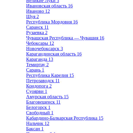
Великие Луки
3
Ивановская область
16
Иваново
12
Шуя
2
Республика Мордовия
16
Саранск
11
Рузаевка
2
Чувашская Республика — Чувашия
16
Чебоксары
12
Новочебоксарск
3
Карагандинская область
16
Караганда
13
Темиртау
2
Сарань
1
Республика Карелия
15
Петрозаводск
11
Кондопога
2
Суоярви
1
Амурская область
15
Благовещенск
11
Белогорск
1
Свободный
1
Кабардино-Балкарская Республика
15
Нальчик
12
Баксан
1