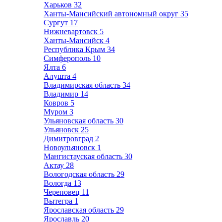
Харьков
32
Ханты-Мансийский автономный округ
35
Сургут
17
Нижневартовск
5
Ханты-Мансийск
4
Республика Крым
34
Симферополь
10
Ялта
6
Алушта
4
Владимирская область
34
Владимир
14
Ковров
5
Муром
3
Ульяновская область
30
Ульяновск
25
Димитровград
2
Новоульяновск
1
Мангистауская область
30
Актау
28
Вологодская область
29
Вологда
13
Череповец
11
Вытегра
1
Ярославская область
29
Ярославль
20