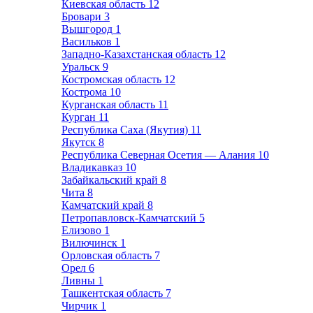
Киевская область
12
Бровари
3
Вышгород
1
Васильков
1
Западно-Казахстанская область
12
Уральск
9
Костромская область
12
Кострома
10
Курганская область
11
Курган
11
Республика Саха (Якутия)
11
Якутск
8
Республика Северная Осетия — Алания
10
Владикавказ
10
Забайкальский край
8
Чита
8
Камчатский край
8
Петропавловск-Камчатский
5
Елизово
1
Вилючинск
1
Орловская область
7
Орел
6
Ливны
1
Ташкентская область
7
Чирчик
1