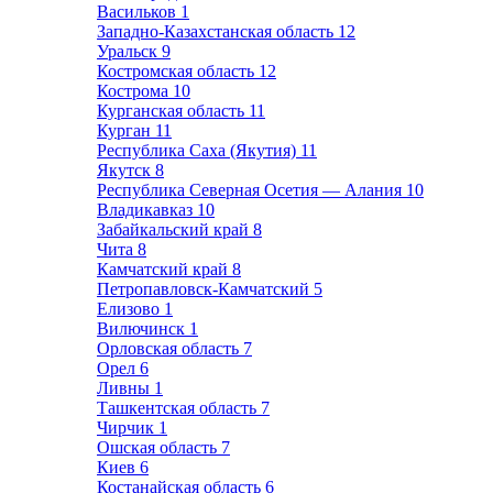
Васильков
1
Западно-Казахстанская область
12
Уральск
9
Костромская область
12
Кострома
10
Курганская область
11
Курган
11
Республика Саха (Якутия)
11
Якутск
8
Республика Северная Осетия — Алания
10
Владикавказ
10
Забайкальский край
8
Чита
8
Камчатский край
8
Петропавловск-Камчатский
5
Елизово
1
Вилючинск
1
Орловская область
7
Орел
6
Ливны
1
Ташкентская область
7
Чирчик
1
Ошская область
7
Киев
6
Костанайская область
6