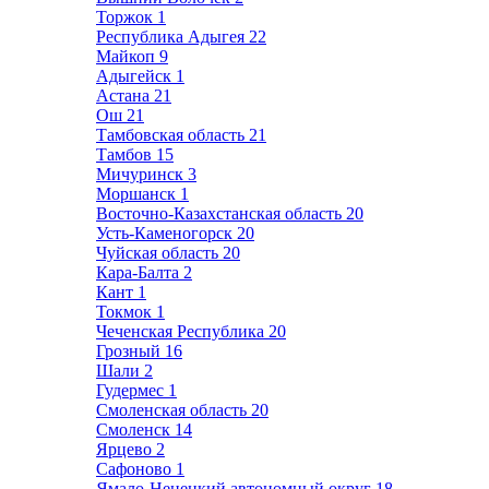
Торжок
1
Республика Адыгея
22
Майкоп
9
Адыгейск
1
Астана
21
Ош
21
Тамбовская область
21
Тамбов
15
Мичуринск
3
Моршанск
1
Восточно-Казахстанская область
20
Усть-Каменогорск
20
Чуйская область
20
Кара-Балта
2
Кант
1
Токмок
1
Чеченская Республика
20
Грозный
16
Шали
2
Гудермес
1
Смоленская область
20
Смоленск
14
Ярцево
2
Сафоново
1
Ямало-Ненецкий автономный округ
18