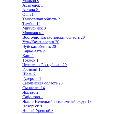
Майкоп
9
Адыгейск
1
Астана
21
Ош
21
Тамбовская область
21
Тамбов
15
Мичуринск
3
Моршанск
1
Восточно-Казахстанская область
20
Усть-Каменогорск
20
Чуйская область
20
Кара-Балта
2
Кант
1
Токмок
1
Чеченская Республика
20
Грозный
16
Шали
2
Гудермес
1
Смоленская область
20
Смоленск
14
Ярцево
2
Сафоново
1
Ямало-Ненецкий автономный округ
18
Ноябрьск
9
Новый Уренгой
3