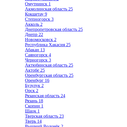
Омутнинск
1
Акмолинская область
25
Кокшетау
9
Степногорск
3
Акколь
2
Днепропетровская область
25
Днепр
22
Новомосковск
2
Республика Хакасия
25
Абакан
13
Саяногорск
4
Черногорск
3
Актюбинская область
25
Актобе
25
Оренбургская область
25
Оренбург
16
Бузулук
2
Орск
2
Рязанская область
24
Рязань
18
Скопин
1
Шацк
1
Тверская область
23
Тверь
14
Вышний Волочёк
2