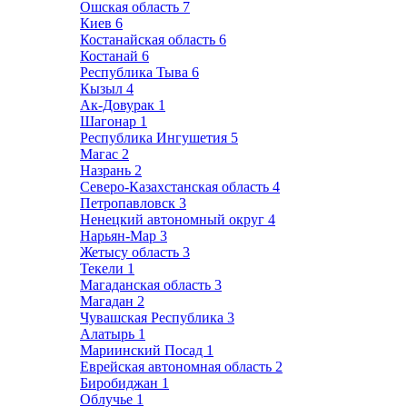
Ошская область
7
Киев
6
Костанайская область
6
Костанай
6
Республика Тыва
6
Кызыл
4
Ак-Довурак
1
Шагонар
1
Республика Ингушетия
5
Магас
2
Назрань
2
Северо-Казахстанская область
4
Петропавловск
3
Ненецкий автономный округ
4
Нарьян-Мар
3
Жетысу область
3
Текели
1
Магаданская область
3
Магадан
2
Чувашская Республика
3
Алатырь
1
Мариинский Посад
1
Еврейская автономная область
2
Биробиджан
1
Облучье
1