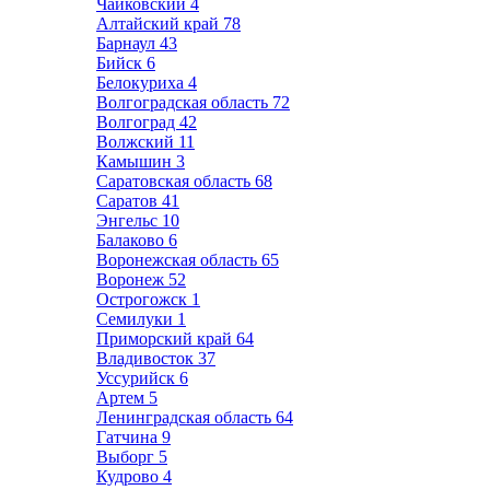
Чайковский
4
Алтайский край
78
Барнаул
43
Бийск
6
Белокуриха
4
Волгоградская область
72
Волгоград
42
Волжский
11
Камышин
3
Саратовская область
68
Саратов
41
Энгельс
10
Балаково
6
Воронежская область
65
Воронеж
52
Острогожск
1
Семилуки
1
Приморский край
64
Владивосток
37
Уссурийск
6
Артем
5
Ленинградская область
64
Гатчина
9
Выборг
5
Кудрово
4