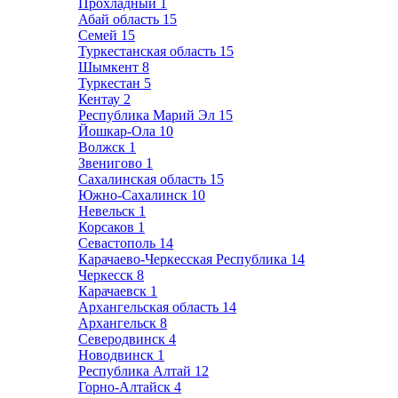
Прохладный
1
Абай область
15
Семей
15
Туркестанская область
15
Шымкент
8
Туркестан
5
Кентау
2
Республика Марий Эл
15
Йошкар-Ола
10
Волжск
1
Звенигово
1
Сахалинская область
15
Южно-Сахалинск
10
Невельск
1
Корсаков
1
Севастополь
14
Карачаево-Черкесская Республика
14
Черкесск
8
Карачаевск
1
Архангельская область
14
Архангельск
8
Северодвинск
4
Новодвинск
1
Республика Алтай
12
Горно-Алтайск
4