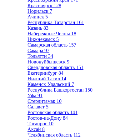
Красноярск
128
Норильск
7
Ачинск
5
Республика Татарстан
161
Казань
83
Набережные Челны
18
Нижнекамск
5
Самарская область
157
Самара
97
Тольятти
34
Новокуйбышевск
9
Свердловская область
151
Екатеринбург
84
Нижний Тагил
14
Каменск-Уральский
7
Республика Башкортостан
150
Уфа
91
Стерлитамак
10
Салават
5
Ростовская область
141
Ростов-на-Дону
84
Таганрог
10
Аксай
8
Челябинская область
112