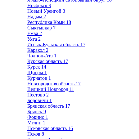
Ноябрьск
9
Новый Уренгой
3
Надым
2
Республика Коми
18
Сыктывкар
7
Емва
2
Ухта
2
Иссык-Кульская область
17
Каракол
2
Чолпон-Ата
1
Курская область
17
Курск
14
Щигры
1
Курчатов
1
Новгородская область
17
Великий Новгород
11
Пестово
2
Боровичи
1
Брянская область
17
Брянск
9
Фокино
1
Мглин
1
Псковская область
16
Псков
8