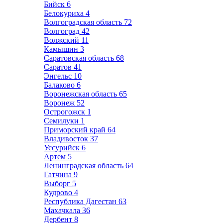
Бийск
6
Белокуриха
4
Волгоградская область
72
Волгоград
42
Волжский
11
Камышин
3
Саратовская область
68
Саратов
41
Энгельс
10
Балаково
6
Воронежская область
65
Воронеж
52
Острогожск
1
Семилуки
1
Приморский край
64
Владивосток
37
Уссурийск
6
Артем
5
Ленинградская область
64
Гатчина
9
Выборг
5
Кудрово
4
Республика Дагестан
63
Махачкала
36
Дербент
8