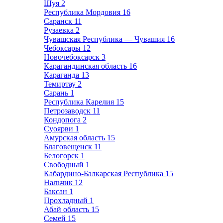
Шуя
2
Республика Мордовия
16
Саранск
11
Рузаевка
2
Чувашская Республика — Чувашия
16
Чебоксары
12
Новочебоксарск
3
Карагандинская область
16
Караганда
13
Темиртау
2
Сарань
1
Республика Карелия
15
Петрозаводск
11
Кондопога
2
Суоярви
1
Амурская область
15
Благовещенск
11
Белогорск
1
Свободный
1
Кабардино-Балкарская Республика
15
Нальчик
12
Баксан
1
Прохладный
1
Абай область
15
Семей
15