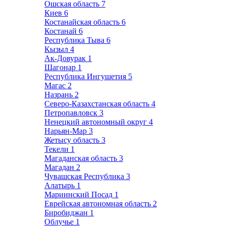
Ошская область
7
Киев
6
Костанайская область
6
Костанай
6
Республика Тыва
6
Кызыл
4
Ак-Довурак
1
Шагонар
1
Республика Ингушетия
5
Магас
2
Назрань
2
Северо-Казахстанская область
4
Петропавловск
3
Ненецкий автономный округ
4
Нарьян-Мар
3
Жетысу область
3
Текели
1
Магаданская область
3
Магадан
2
Чувашская Республика
3
Алатырь
1
Мариинский Посад
1
Еврейская автономная область
2
Биробиджан
1
Облучье
1