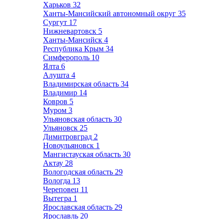
Харьков
32
Ханты-Мансийский автономный округ
35
Сургут
17
Нижневартовск
5
Ханты-Мансийск
4
Республика Крым
34
Симферополь
10
Ялта
6
Алушта
4
Владимирская область
34
Владимир
14
Ковров
5
Муром
3
Ульяновская область
30
Ульяновск
25
Димитровград
2
Новоульяновск
1
Мангистауская область
30
Актау
28
Вологодская область
29
Вологда
13
Череповец
11
Вытегра
1
Ярославская область
29
Ярославль
20