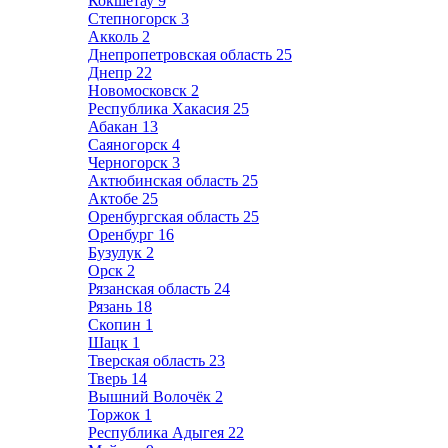
Кокшетау
9
Степногорск
3
Акколь
2
Днепропетровская область
25
Днепр
22
Новомосковск
2
Республика Хакасия
25
Абакан
13
Саяногорск
4
Черногорск
3
Актюбинская область
25
Актобе
25
Оренбургская область
25
Оренбург
16
Бузулук
2
Орск
2
Рязанская область
24
Рязань
18
Скопин
1
Шацк
1
Тверская область
23
Тверь
14
Вышний Волочёк
2
Торжок
1
Республика Адыгея
22