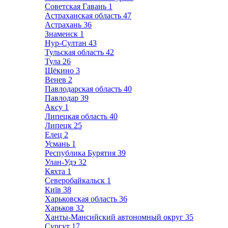
Советская Гавань
1
Астраханская область
47
Астрахань
36
Знаменск
1
Нур-Султан
43
Тульская область
42
Тула
26
Щёкино
3
Венев
2
Павлодарская область
40
Павлодар
39
Аксу
1
Липецкая область
40
Липецк
25
Елец
2
Усмань
1
Республика Бурятия
39
Улан-Удэ
32
Кяхта
1
Северобайкальск
1
Київ
38
Харьковская область
36
Харьков
32
Ханты-Мансийский автономный округ
35
Сургут
17