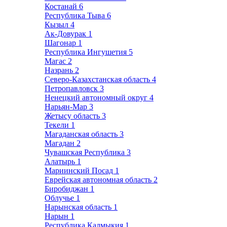
Костанай
6
Республика Тыва
6
Кызыл
4
Ак-Довурак
1
Шагонар
1
Республика Ингушетия
5
Магас
2
Назрань
2
Северо-Казахстанская область
4
Петропавловск
3
Ненецкий автономный округ
4
Нарьян-Мар
3
Жетысу область
3
Текели
1
Магаданская область
3
Магадан
2
Чувашская Республика
3
Алатырь
1
Мариинский Посад
1
Еврейская автономная область
2
Биробиджан
1
Облучье
1
Нарынская область
1
Нарын
1
Республика Калмыкия
1