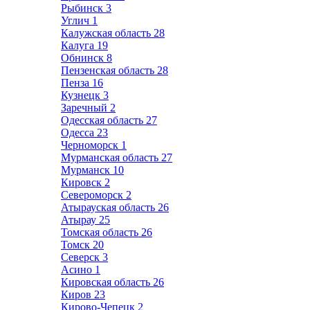
Рыбинск
3
Углич
1
Калужская область
28
Калуга
19
Обнинск
8
Пензенская область
28
Пенза
16
Кузнецк
3
Заречный
2
Одесская область
27
Одесса
23
Черноморск
1
Мурманская область
27
Мурманск
10
Кировск
2
Североморск
2
Атырауская область
26
Атырау
25
Томская область
26
Томск
20
Северск
3
Асино
1
Кировская область
26
Киров
23
Кирово-Чепецк
2