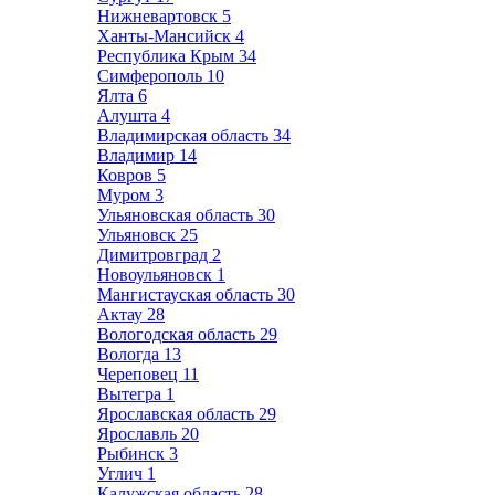
Нижневартовск
5
Ханты-Мансийск
4
Республика Крым
34
Симферополь
10
Ялта
6
Алушта
4
Владимирская область
34
Владимир
14
Ковров
5
Муром
3
Ульяновская область
30
Ульяновск
25
Димитровград
2
Новоульяновск
1
Мангистауская область
30
Актау
28
Вологодская область
29
Вологда
13
Череповец
11
Вытегра
1
Ярославская область
29
Ярославль
20
Рыбинск
3
Углич
1
Калужская область
28