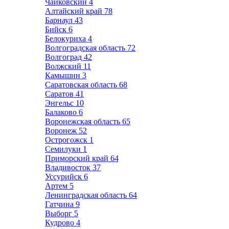
Чайковский
4
Алтайский край
78
Барнаул
43
Бийск
6
Белокуриха
4
Волгоградская область
72
Волгоград
42
Волжский
11
Камышин
3
Саратовская область
68
Саратов
41
Энгельс
10
Балаково
6
Воронежская область
65
Воронеж
52
Острогожск
1
Семилуки
1
Приморский край
64
Владивосток
37
Уссурийск
6
Артем
5
Ленинградская область
64
Гатчина
9
Выборг
5
Кудрово
4