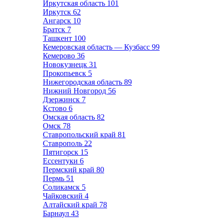
Иркутская область
101
Иркутск
62
Ангарск
10
Братск
7
Ташкент
100
Кемеровская область — Кузбасс
99
Кемерово
36
Новокузнецк
31
Прокопьевск
5
Нижегородская область
89
Нижний Новгород
56
Дзержинск
7
Кстово
6
Омская область
82
Омск
78
Ставропольский край
81
Ставрополь
22
Пятигорск
15
Ессентуки
6
Пермский край
80
Пермь
51
Соликамск
5
Чайковский
4
Алтайский край
78
Барнаул
43