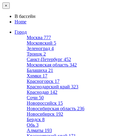
×
В бассейн
Home
Город
Москва
777
Московский
5
Зеленоград
4
Троицк
2
Санкт-Петербург
452
Московская область
342
Балашиха
21
Химки
17
Красногорск
17
Краснодарский край
323
Краснодар
142
Сочи
50
Новороссийск
15
Новосибирская область
236
Новосибирск
192
Бердск
8
Обь
3
Алматы
193
Красноярский край
171