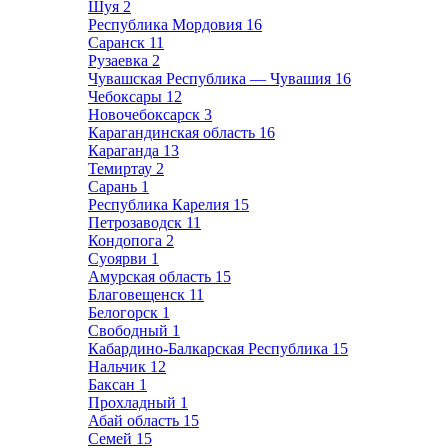
Шуя
2
Республика Мордовия
16
Саранск
11
Рузаевка
2
Чувашская Республика — Чувашия
16
Чебоксары
12
Новочебоксарск
3
Карагандинская область
16
Караганда
13
Темиртау
2
Сарань
1
Республика Карелия
15
Петрозаводск
11
Кондопога
2
Суоярви
1
Амурская область
15
Благовещенск
11
Белогорск
1
Свободный
1
Кабардино-Балкарская Республика
15
Нальчик
12
Баксан
1
Прохладный
1
Абай область
15
Семей
15