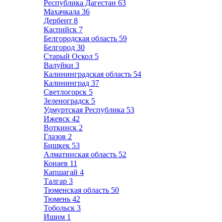
Республика Дагестан
63
Махачкала
36
Дербент
8
Каспийск
7
Белгородская область
59
Белгород
30
Старый Оскол
5
Валуйки
3
Калининградская область
54
Калининград
37
Светлогорск
5
Зеленоградск
5
Удмуртская Республика
53
Ижевск
42
Воткинск
2
Глазов
2
Бишкек
53
Алматинская область
52
Конаев
11
Капшагай
4
Талгар
3
Тюменская область
50
Тюмень
42
Тобольск
3
Ишим
1