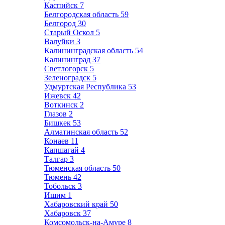
Каспийск
7
Белгородская область
59
Белгород
30
Старый Оскол
5
Валуйки
3
Калининградская область
54
Калининград
37
Светлогорск
5
Зеленоградск
5
Удмуртская Республика
53
Ижевск
42
Воткинск
2
Глазов
2
Бишкек
53
Алматинская область
52
Конаев
11
Капшагай
4
Талгар
3
Тюменская область
50
Тюмень
42
Тобольск
3
Ишим
1
Хабаровский край
50
Хабаровск
37
Комсомольск-на-Амуре
8