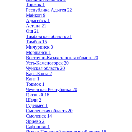
Торжок
1
Республика Адыгея
22
Майкоп
9
Адыгейск
1
Астана
21
Ош
21
Тамбовская область
21
Тамбов
15
Мичуринск
3
Моршанск
1
Восточно-Казахстанская область
20
Усть-Каменогорск
20
Чуйская область
20
Кара-Балта
2
Кант
1
Токмок
1
Чеченская Республика
20
Грозный
16
Шали
2
Гудермес
1
Смоленская область
20
Смоленск
14
Ярцево
2
Сафоново
1
Ямало-Ненецкий автономный округ
18