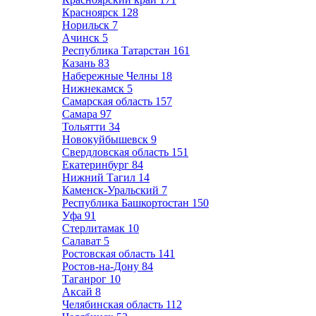
Красноярск
128
Норильск
7
Ачинск
5
Республика Татарстан
161
Казань
83
Набережные Челны
18
Нижнекамск
5
Самарская область
157
Самара
97
Тольятти
34
Новокуйбышевск
9
Свердловская область
151
Екатеринбург
84
Нижний Тагил
14
Каменск-Уральский
7
Республика Башкортостан
150
Уфа
91
Стерлитамак
10
Салават
5
Ростовская область
141
Ростов-на-Дону
84
Таганрог
10
Аксай
8
Челябинская область
112