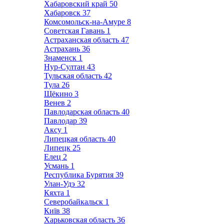
Хабаровский край
50
Хабаровск
37
Комсомольск-на-Амуре
8
Советская Гавань
1
Астраханская область
47
Астрахань
36
Знаменск
1
Нур-Султан
43
Тульская область
42
Тула
26
Щёкино
3
Венев
2
Павлодарская область
40
Павлодар
39
Аксу
1
Липецкая область
40
Липецк
25
Елец
2
Усмань
1
Республика Бурятия
39
Улан-Удэ
32
Кяхта
1
Северобайкальск
1
Київ
38
Харьковская область
36