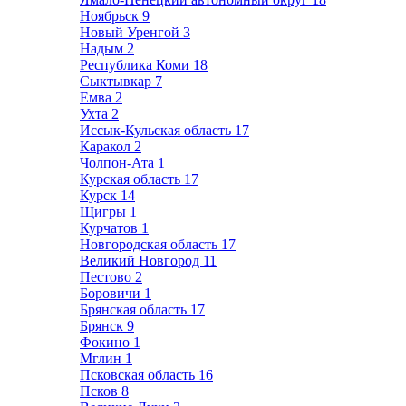
Ноябрьск
9
Новый Уренгой
3
Надым
2
Республика Коми
18
Сыктывкар
7
Емва
2
Ухта
2
Иссык-Кульская область
17
Каракол
2
Чолпон-Ата
1
Курская область
17
Курск
14
Щигры
1
Курчатов
1
Новгородская область
17
Великий Новгород
11
Пестово
2
Боровичи
1
Брянская область
17
Брянск
9
Фокино
1
Мглин
1
Псковская область
16
Псков
8