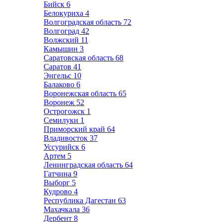
Бийск
6
Белокуриха
4
Волгоградская область
72
Волгоград
42
Волжский
11
Камышин
3
Саратовская область
68
Саратов
41
Энгельс
10
Балаково
6
Воронежская область
65
Воронеж
52
Острогожск
1
Семилуки
1
Приморский край
64
Владивосток
37
Уссурийск
6
Артем
5
Ленинградская область
64
Гатчина
9
Выборг
5
Кудрово
4
Республика Дагестан
63
Махачкала
36
Дербент
8