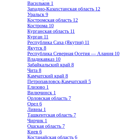
Васильков
1
Западно-Казахстанская область
12
Уральск
9
Костромская область
12
Кострома
10
Курганская область
11
Курган
11
Республика Саха (Якутия)
11
Якутск
8
Республика Северная Осетия — Алания
10
Владикавказ
10
Забайкальский край
8
Чита
8
Камчатский край
8
Петропавловск-Камчатский
5
Елизово
1
Вилючинск
1
Орловская область
7
Орел
6
Ливны
1
Ташкентская область
7
Чирчик
1
Ошская область
7
Киев
6
Костанайская область
6