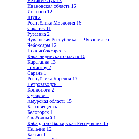
Великие Луки
3
Ивановская область
16
Иваново
12
Шуя
2
Республика Мордовия
16
Саранск
11
Рузаевка
2
Чувашская Республика — Чувашия
16
Чебоксары
12
Новочебоксарск
3
Карагандинская область
16
Караганда
13
Темиртау
2
Сарань
1
Республика Карелия
15
Петрозаводск
11
Кондопога
2
Суоярви
1
Амурская область
15
Благовещенск
11
Белогорск
1
Свободный
1
Кабардино-Балкарская Республика
15
Нальчик
12
Баксан
1