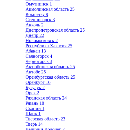
Омутнинск
1
Акмолинская область
25
Кокшетау
9
Степногорск
3
Акколь
2
Днепропетровская область
25
Днепр
22
Новомосковск
2
Республика Хакасия
25
Абакан
13
Саяногорск
4
Черногорск
3
Актюбинская область
25
Актобе
25
Оренбургская область
25
Оренбург
16
Бузулук
2
Орск
2
Рязанская область
24
Рязань
18
Скопин
1
Шацк
1
Тверская область
23
Тверь
14
Вышний Волочёк
2