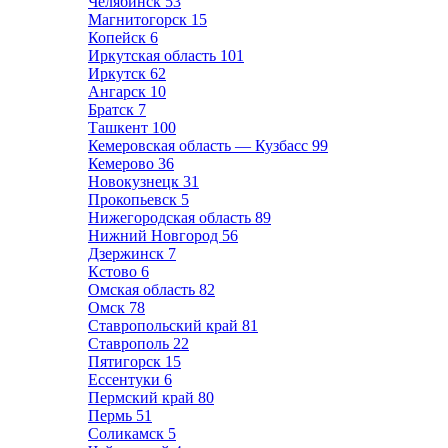
Челябинск
53
Магнитогорск
15
Копейск
6
Иркутская область
101
Иркутск
62
Ангарск
10
Братск
7
Ташкент
100
Кемеровская область — Кузбасс
99
Кемерово
36
Новокузнецк
31
Прокопьевск
5
Нижегородская область
89
Нижний Новгород
56
Дзержинск
7
Кстово
6
Омская область
82
Омск
78
Ставропольский край
81
Ставрополь
22
Пятигорск
15
Ессентуки
6
Пермский край
80
Пермь
51
Соликамск
5