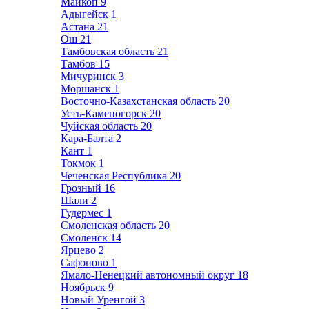
Майкоп
9
Адыгейск
1
Астана
21
Ош
21
Тамбовская область
21
Тамбов
15
Мичуринск
3
Моршанск
1
Восточно-Казахстанская область
20
Усть-Каменогорск
20
Чуйская область
20
Кара-Балта
2
Кант
1
Токмок
1
Чеченская Республика
20
Грозный
16
Шали
2
Гудермес
1
Смоленская область
20
Смоленск
14
Ярцево
2
Сафоново
1
Ямало-Ненецкий автономный округ
18
Ноябрьск
9
Новый Уренгой
3