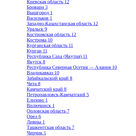
Киевская область
12
Бровари
3
Вышгород
1
Васильков
1
Западно-Казахстанская область
12
Уральск
9
Костромская область
12
Кострома
10
Курганская область
11
Курган
11
Республика Саха (Якутия)
11
Якутск
8
Республика Северная Осетия — Алания
10
Владикавказ
10
Забайкальский край
8
Чита
8
Камчатский край
8
Петропавловск-Камчатский
5
Елизово
1
Вилючинск
1
Орловская область
7
Орел
6
Ливны
1
Ташкентская область
7
Чирчик
1