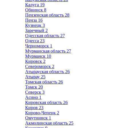
Калуга
19
Обнинск
8
Пензенская область
28
Пенза
16
Кузнецк
3
Заречный
2
Одесская область
27
Одесса
23
Черноморск
1
Мурманская область
27
Мурманск
10
Кировск
2
Североморск
2
Атырауская область
26
Атырау
25
Томская область
26
Томск
20
Северск
3
Асино
1
Кировская область
26
Киров
23
Кирово-Чепецк
2
Омутнинск
1
Акмолинская область
25