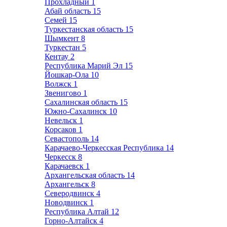
Прохладный
1
Абай область
15
Семей
15
Туркестанская область
15
Шымкент
8
Туркестан
5
Кентау
2
Республика Марий Эл
15
Йошкар-Ола
10
Волжск
1
Звенигово
1
Сахалинская область
15
Южно-Сахалинск
10
Невельск
1
Корсаков
1
Севастополь
14
Карачаево-Черкесская Республика
14
Черкесск
8
Карачаевск
1
Архангельская область
14
Архангельск
8
Северодвинск
4
Новодвинск
1
Республика Алтай
12
Горно-Алтайск
4