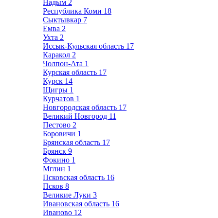
Надым
2
Республика Коми
18
Сыктывкар
7
Емва
2
Ухта
2
Иссык-Кульская область
17
Каракол
2
Чолпон-Ата
1
Курская область
17
Курск
14
Щигры
1
Курчатов
1
Новгородская область
17
Великий Новгород
11
Пестово
2
Боровичи
1
Брянская область
17
Брянск
9
Фокино
1
Мглин
1
Псковская область
16
Псков
8
Великие Луки
3
Ивановская область
16
Иваново
12