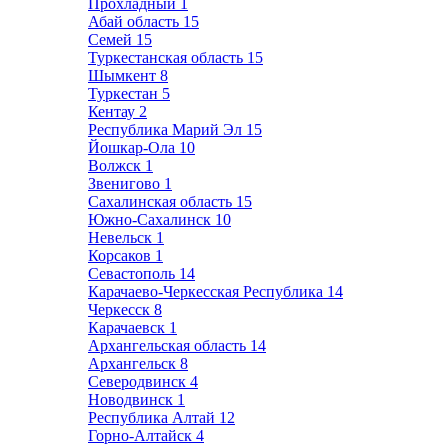
Прохладный
1
Абай область
15
Семей
15
Туркестанская область
15
Шымкент
8
Туркестан
5
Кентау
2
Республика Марий Эл
15
Йошкар-Ола
10
Волжск
1
Звенигово
1
Сахалинская область
15
Южно-Сахалинск
10
Невельск
1
Корсаков
1
Севастополь
14
Карачаево-Черкесская Республика
14
Черкесск
8
Карачаевск
1
Архангельская область
14
Архангельск
8
Северодвинск
4
Новодвинск
1
Республика Алтай
12
Горно-Алтайск
4