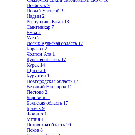
Ноябрьск
9
Новый Уренгой
3
Надым
2
Республика Коми
18
Сыктывкар
7
Емва
2
Ухта
2
Иссык-Кульская область
17
Каракол
2
Чолпон-Ата
1
Курская область
17
Курск
14
Щигры
1
Курчатов
1
Новгородская область
17
Великий Новгород
11
Пестово
2
Боровичи
1
Брянская область
17
Брянск
9
Фокино
1
Мглин
1
Псковская область
16
Псков
8