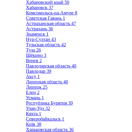
Хабаровский край
50
Хабаровск
37
Комсомольск-на-Амуре
8
Советская Гавань
1
Астраханская область
47
Астрахань
36
Знаменск
1
Нур-Султан
43
Тульская область
42
Тула
26
Щёкино
3
Венев
2
Павлодарская область
40
Павлодар
39
Аксу
1
Липецкая область
40
Липецк
25
Елец
2
Усмань
1
Республика Бурятия
39
Улан-Удэ
32
Кяхта
1
Северобайкальск
1
Київ
38
Харьковская область
36