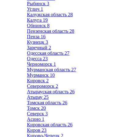
Рыбинск
3
Углич
1
Калужская область
28
Калуга
19
Обнинск
8
Пензенская область
28
Пенза
16
Кузнецк
3
Заречный
2
Одесская область
27
Одесса
23
Черноморск
1
Мурманская область
27
Мурманск
10
Кировск
2
Североморск
2
Атырауская область
26
Атырау
25
Томская область
26
Томск
20
Северск
3
Асино
1
Кировская область
26
Киров
23
Кирово-Чепецк
2