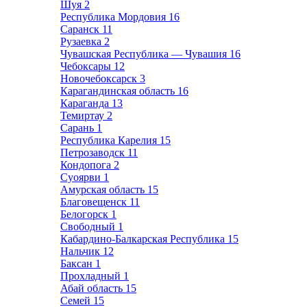
Шуя
2
Республика Мордовия
16
Саранск
11
Рузаевка
2
Чувашская Республика — Чувашия
16
Чебоксары
12
Новочебоксарск
3
Карагандинская область
16
Караганда
13
Темиртау
2
Сарань
1
Республика Карелия
15
Петрозаводск
11
Кондопога
2
Суоярви
1
Амурская область
15
Благовещенск
11
Белогорск
1
Свободный
1
Кабардино-Балкарская Республика
15
Нальчик
12
Баксан
1
Прохладный
1
Абай область
15
Семей
15