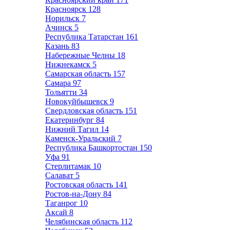
Красноярск
128
Норильск
7
Ачинск
5
Республика Татарстан
161
Казань
83
Набережные Челны
18
Нижнекамск
5
Самарская область
157
Самара
97
Тольятти
34
Новокуйбышевск
9
Свердловская область
151
Екатеринбург
84
Нижний Тагил
14
Каменск-Уральский
7
Республика Башкортостан
150
Уфа
91
Стерлитамак
10
Салават
5
Ростовская область
141
Ростов-на-Дону
84
Таганрог
10
Аксай
8
Челябинская область
112