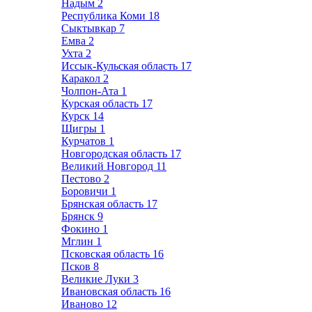
Надым
2
Республика Коми
18
Сыктывкар
7
Емва
2
Ухта
2
Иссык-Кульская область
17
Каракол
2
Чолпон-Ата
1
Курская область
17
Курск
14
Щигры
1
Курчатов
1
Новгородская область
17
Великий Новгород
11
Пестово
2
Боровичи
1
Брянская область
17
Брянск
9
Фокино
1
Мглин
1
Псковская область
16
Псков
8
Великие Луки
3
Ивановская область
16
Иваново
12