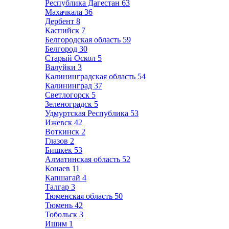
Республика Дагестан
63
Махачкала
36
Дербент
8
Каспийск
7
Белгородская область
59
Белгород
30
Старый Оскол
5
Валуйки
3
Калининградская область
54
Калининград
37
Светлогорск
5
Зеленоградск
5
Удмуртская Республика
53
Ижевск
42
Воткинск
2
Глазов
2
Бишкек
53
Алматинская область
52
Конаев
11
Капшагай
4
Талгар
3
Тюменская область
50
Тюмень
42
Тобольск
3
Ишим
1