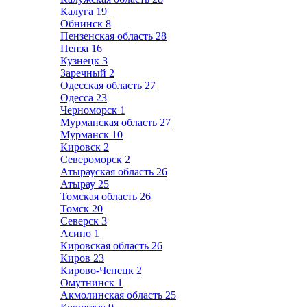
Калуга
19
Обнинск
8
Пензенская область
28
Пенза
16
Кузнецк
3
Заречный
2
Одесская область
27
Одесса
23
Черноморск
1
Мурманская область
27
Мурманск
10
Кировск
2
Североморск
2
Атырауская область
26
Атырау
25
Томская область
26
Томск
20
Северск
3
Асино
1
Кировская область
26
Киров
23
Кирово-Чепецк
2
Омутнинск
1
Акмолинская область
25