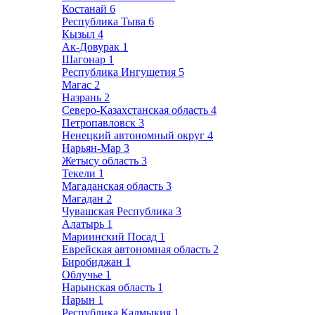
Костанай
6
Республика Тыва
6
Кызыл
4
Ак-Довурак
1
Шагонар
1
Республика Ингушетия
5
Магас
2
Назрань
2
Северо-Казахстанская область
4
Петропавловск
3
Ненецкий автономный округ
4
Нарьян-Мар
3
Жетысу область
3
Текели
1
Магаданская область
3
Магадан
2
Чувашская Республика
3
Алатырь
1
Мариинский Посад
1
Еврейская автономная область
2
Биробиджан
1
Облучье
1
Нарынская область
1
Нарын
1
Республика Калмыкия
1