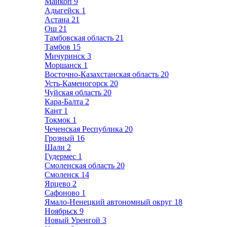
Майкоп
9
Адыгейск
1
Астана
21
Ош
21
Тамбовская область
21
Тамбов
15
Мичуринск
3
Моршанск
1
Восточно-Казахстанская область
20
Усть-Каменогорск
20
Чуйская область
20
Кара-Балта
2
Кант
1
Токмок
1
Чеченская Республика
20
Грозный
16
Шали
2
Гудермес
1
Смоленская область
20
Смоленск
14
Ярцево
2
Сафоново
1
Ямало-Ненецкий автономный округ
18
Ноябрьск
9
Новый Уренгой
3