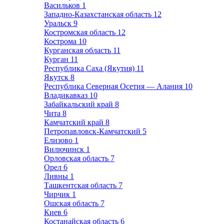
Васильков
1
Западно-Казахстанская область
12
Уральск
9
Костромская область
12
Кострома
10
Курганская область
11
Курган
11
Республика Саха (Якутия)
11
Якутск
8
Республика Северная Осетия — Алания
10
Владикавказ
10
Забайкальский край
8
Чита
8
Камчатский край
8
Петропавловск-Камчатский
5
Елизово
1
Вилючинск
1
Орловская область
7
Орел
6
Ливны
1
Ташкентская область
7
Чирчик
1
Ошская область
7
Киев
6
Костанайская область
6