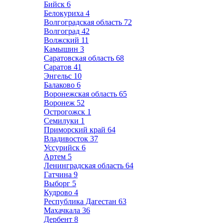
Бийск
6
Белокуриха
4
Волгоградская область
72
Волгоград
42
Волжский
11
Камышин
3
Саратовская область
68
Саратов
41
Энгельс
10
Балаково
6
Воронежская область
65
Воронеж
52
Острогожск
1
Семилуки
1
Приморский край
64
Владивосток
37
Уссурийск
6
Артем
5
Ленинградская область
64
Гатчина
9
Выборг
5
Кудрово
4
Республика Дагестан
63
Махачкала
36
Дербент
8