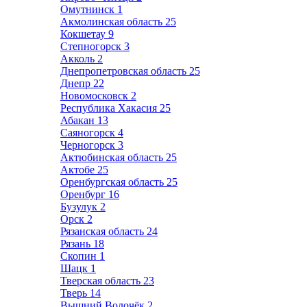
Омутнинск
1
Акмолинская область
25
Кокшетау
9
Степногорск
3
Акколь
2
Днепропетровская область
25
Днепр
22
Новомосковск
2
Республика Хакасия
25
Абакан
13
Саяногорск
4
Черногорск
3
Актюбинская область
25
Актобе
25
Оренбургская область
25
Оренбург
16
Бузулук
2
Орск
2
Рязанская область
24
Рязань
18
Скопин
1
Шацк
1
Тверская область
23
Тверь
14
Вышний Волочёк
2