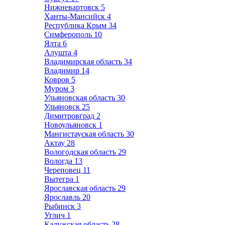
Нижневартовск
5
Ханты-Мансийск
4
Республика Крым
34
Симферополь
10
Ялта
6
Алушта
4
Владимирская область
34
Владимир
14
Ковров
5
Муром
3
Ульяновская область
30
Ульяновск
25
Димитровград
2
Новоульяновск
1
Мангистауская область
30
Актау
28
Вологодская область
29
Вологда
13
Череповец
11
Вытегра
1
Ярославская область
29
Ярославль
20
Рыбинск
3
Углич
1
Калужская область
28