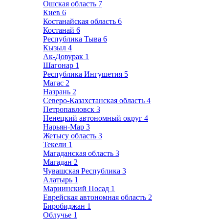
Ошская область
7
Киев
6
Костанайская область
6
Костанай
6
Республика Тыва
6
Кызыл
4
Ак-Довурак
1
Шагонар
1
Республика Ингушетия
5
Магас
2
Назрань
2
Северо-Казахстанская область
4
Петропавловск
3
Ненецкий автономный округ
4
Нарьян-Мар
3
Жетысу область
3
Текели
1
Магаданская область
3
Магадан
2
Чувашская Республика
3
Алатырь
1
Мариинский Посад
1
Еврейская автономная область
2
Биробиджан
1
Облучье
1