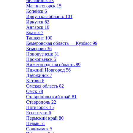
Челябинск
53
Магнитогорск
15
Копейск
6
Иркутская область
101
Иркутск
62
Ангарск
10
Братск
7
Ташкент
100
Кемеровская область — Кузбасс
99
Кемерово
36
Новокузнецк
31
Прокопьевск
5
Нижегородская область
89
Нижний Новгород
56
Дзержинск
7
Кстово
6
Омская область
82
Омск
78
Ставропольский край
81
Ставрополь
22
Пятигорск
15
Ессентуки
6
Пермский край
80
Пермь
51
Соликамск
5