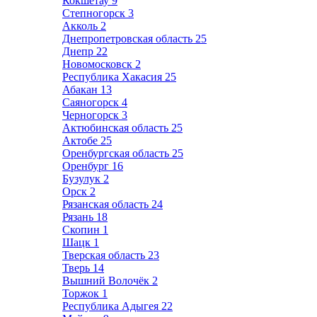
Кокшетау
9
Степногорск
3
Акколь
2
Днепропетровская область
25
Днепр
22
Новомосковск
2
Республика Хакасия
25
Абакан
13
Саяногорск
4
Черногорск
3
Актюбинская область
25
Актобе
25
Оренбургская область
25
Оренбург
16
Бузулук
2
Орск
2
Рязанская область
24
Рязань
18
Скопин
1
Шацк
1
Тверская область
23
Тверь
14
Вышний Волочёк
2
Торжок
1
Республика Адыгея
22