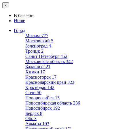
×
В бассейн
Home
Город
Москва
777
Московский
5
Зеленоград
4
Троицк
2
Санкт-Петербург
452
Московская область
342
Балашиха
21
Химки
17
Красногорск
17
Краснодарский край
323
Краснодар
142
Сочи
50
Новороссийск
15
Новосибирская область
236
Новосибирск
192
Бердск
8
Обь
3
Алматы
193
Красноярский край
171