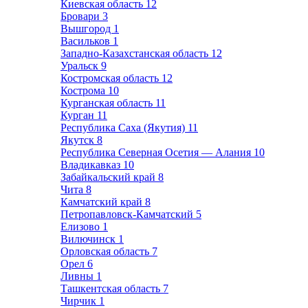
Киевская область
12
Бровари
3
Вышгород
1
Васильков
1
Западно-Казахстанская область
12
Уральск
9
Костромская область
12
Кострома
10
Курганская область
11
Курган
11
Республика Саха (Якутия)
11
Якутск
8
Республика Северная Осетия — Алания
10
Владикавказ
10
Забайкальский край
8
Чита
8
Камчатский край
8
Петропавловск-Камчатский
5
Елизово
1
Вилючинск
1
Орловская область
7
Орел
6
Ливны
1
Ташкентская область
7
Чирчик
1