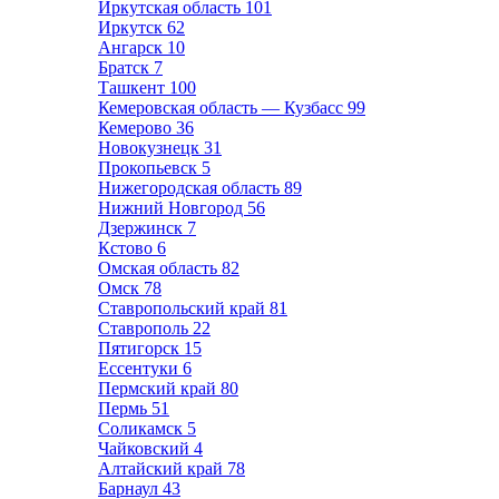
Иркутская область
101
Иркутск
62
Ангарск
10
Братск
7
Ташкент
100
Кемеровская область — Кузбасс
99
Кемерово
36
Новокузнецк
31
Прокопьевск
5
Нижегородская область
89
Нижний Новгород
56
Дзержинск
7
Кстово
6
Омская область
82
Омск
78
Ставропольский край
81
Ставрополь
22
Пятигорск
15
Ессентуки
6
Пермский край
80
Пермь
51
Соликамск
5
Чайковский
4
Алтайский край
78
Барнаул
43