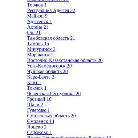
Торжок
1
Республика Адыгея
22
Майкоп
9
Адыгейск
1
Астана
21
Ош
21
Тамбовская область
21
Тамбов
15
Мичуринск
3
Моршанск
1
Восточно-Казахстанская область
20
Усть-Каменогорск
20
Чуйская область
20
Кара-Балта
2
Кант
1
Токмок
1
Чеченская Республика
20
Грозный
16
Шали
2
Гудермес
1
Смоленская область
20
Смоленск
14
Ярцево
2
Сафоново
1
Ямало-Ненецкий автономный округ
18