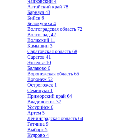
Чайковский
4
Алтайский край
78
Барнаул
43
Бийск
6
Белокуриха
4
Волгоградская область
72
Волгоград
42
Волжский
11
Камышин
3
Саратовская область
68
Саратов
41
Энгельс
10
Балаково
6
Воронежская область
65
Воронеж
52
Острогожск
1
Семилуки
1
Приморский край
64
Владивосток
37
Уссурийск
6
Артем
5
Ленинградская область
64
Гатчина
9
Выборг
5
Кудрово
4