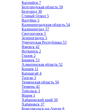
Каспийск
7
Белгородская область
59
Белгород
30
Старый Оскол
5
Валуйки
3
Калининградская область
54
Калининград
37
Светлогорск
5
Зеленоградск
5
Удмуртская Республика
53
Ижевск
42
Воткинск
2
Глазов
2
Бишкек
53
Алматинская область
52
Конаев
11
Капшагай
4
Талгар
3
Тюменская область
50
Тюмень
42
Тобольск
3
Ишим
1
Хабаровский край
50
Хабаровск
37
Комсомольск-на-Амуре
8