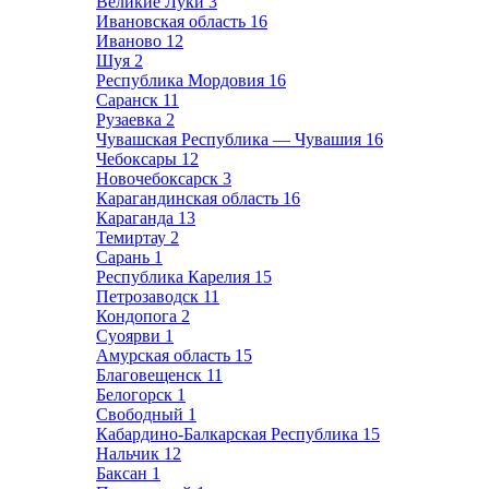
Великие Луки
3
Ивановская область
16
Иваново
12
Шуя
2
Республика Мордовия
16
Саранск
11
Рузаевка
2
Чувашская Республика — Чувашия
16
Чебоксары
12
Новочебоксарск
3
Карагандинская область
16
Караганда
13
Темиртау
2
Сарань
1
Республика Карелия
15
Петрозаводск
11
Кондопога
2
Суоярви
1
Амурская область
15
Благовещенск
11
Белогорск
1
Свободный
1
Кабардино-Балкарская Республика
15
Нальчик
12
Баксан
1