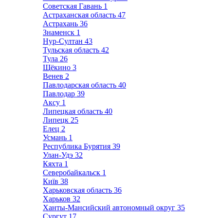
Советская Гавань
1
Астраханская область
47
Астрахань
36
Знаменск
1
Нур-Султан
43
Тульская область
42
Тула
26
Щёкино
3
Венев
2
Павлодарская область
40
Павлодар
39
Аксу
1
Липецкая область
40
Липецк
25
Елец
2
Усмань
1
Республика Бурятия
39
Улан-Удэ
32
Кяхта
1
Северобайкальск
1
Київ
38
Харьковская область
36
Харьков
32
Ханты-Мансийский автономный округ
35
Сургут
17