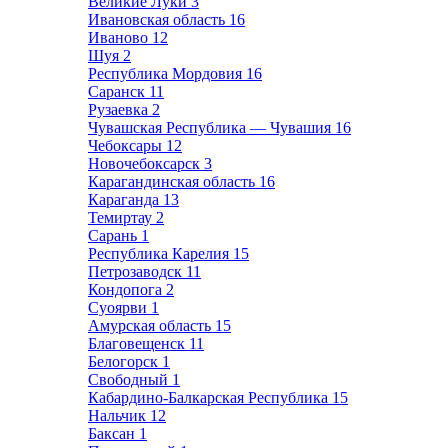
Великие Луки
3
Ивановская область
16
Иваново
12
Шуя
2
Республика Мордовия
16
Саранск
11
Рузаевка
2
Чувашская Республика — Чувашия
16
Чебоксары
12
Новочебоксарск
3
Карагандинская область
16
Караганда
13
Темиртау
2
Сарань
1
Республика Карелия
15
Петрозаводск
11
Кондопога
2
Суоярви
1
Амурская область
15
Благовещенск
11
Белогорск
1
Свободный
1
Кабардино-Балкарская Республика
15
Нальчик
12
Баксан
1