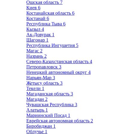
Ошская область
7
Киев
6
Костанайская область
6
Костанай
6
Республика Тыва
6
Кызыл
4
Ак-Довурак
1
Шагонар
1
Республика Ингушетия
5
Магас
2
Назрань
2
Северо-Казахстанская область
4
Петропавловск
3
Ненецкий автономный округ
4
Нарьян-Мар
3
Жетысу область
3
Текели
1
Магаданская область
3
Магадан
2
Чувашская Республика
3
Алатырь
1
Мариинский Посад
1
Еврейская автономная область
2
Биробиджан
1
Облучье
1