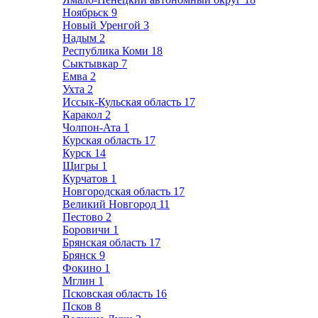
Ноябрьск
9
Новый Уренгой
3
Надым
2
Республика Коми
18
Сыктывкар
7
Емва
2
Ухта
2
Иссык-Кульская область
17
Каракол
2
Чолпон-Ата
1
Курская область
17
Курск
14
Щигры
1
Курчатов
1
Новгородская область
17
Великий Новгород
11
Пестово
2
Боровичи
1
Брянская область
17
Брянск
9
Фокино
1
Мглин
1
Псковская область
16
Псков
8