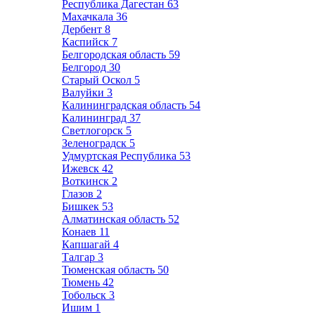
Республика Дагестан
63
Махачкала
36
Дербент
8
Каспийск
7
Белгородская область
59
Белгород
30
Старый Оскол
5
Валуйки
3
Калининградская область
54
Калининград
37
Светлогорск
5
Зеленоградск
5
Удмуртская Республика
53
Ижевск
42
Воткинск
2
Глазов
2
Бишкек
53
Алматинская область
52
Конаев
11
Капшагай
4
Талгар
3
Тюменская область
50
Тюмень
42
Тобольск
3
Ишим
1