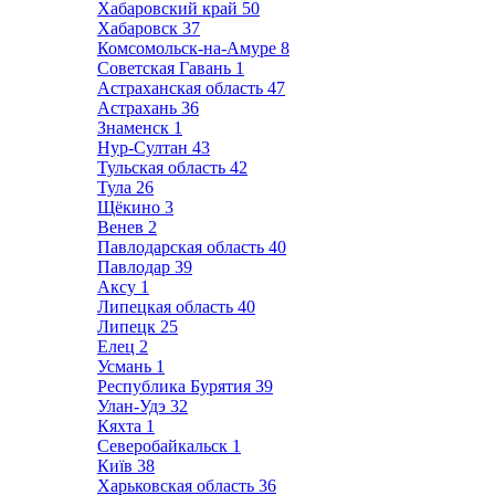
Хабаровский край
50
Хабаровск
37
Комсомольск-на-Амуре
8
Советская Гавань
1
Астраханская область
47
Астрахань
36
Знаменск
1
Нур-Султан
43
Тульская область
42
Тула
26
Щёкино
3
Венев
2
Павлодарская область
40
Павлодар
39
Аксу
1
Липецкая область
40
Липецк
25
Елец
2
Усмань
1
Республика Бурятия
39
Улан-Удэ
32
Кяхта
1
Северобайкальск
1
Київ
38
Харьковская область
36