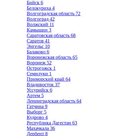
Бийск
6
Белокуриха
4
Волгоградская область
72
Волгоград
42
Волжский
11
Камышин
3
Саратовская область
68
Саратов
41
Энгельс
10
Балаково
6
Воронежская область
65
Воронеж
52
Острогожск
1
Семилуки
1
Приморский край
64
Владивосток
37
Уссурийск
6
Артем
5
Ленинградская область
64
Гатчина
9
Выборг
5
Кудрово
4
Республика Дагестан
63
Махачкала
36
Дербент
8