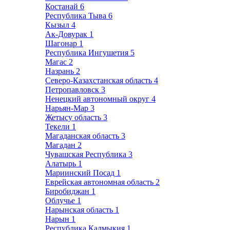
Костанай
6
Республика Тыва
6
Кызыл
4
Ак-Довурак
1
Шагонар
1
Республика Ингушетия
5
Магас
2
Назрань
2
Северо-Казахстанская область
4
Петропавловск
3
Ненецкий автономный округ
4
Нарьян-Мар
3
Жетысу область
3
Текели
1
Магаданская область
3
Магадан
2
Чувашская Республика
3
Алатырь
1
Мариинский Посад
1
Еврейская автономная область
2
Биробиджан
1
Облучье
1
Нарынская область
1
Нарын
1
Республика Калмыкия
1