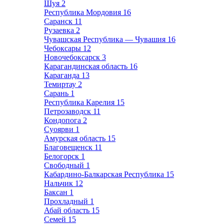
Шуя
2
Республика Мордовия
16
Саранск
11
Рузаевка
2
Чувашская Республика — Чувашия
16
Чебоксары
12
Новочебоксарск
3
Карагандинская область
16
Караганда
13
Темиртау
2
Сарань
1
Республика Карелия
15
Петрозаводск
11
Кондопога
2
Суоярви
1
Амурская область
15
Благовещенск
11
Белогорск
1
Свободный
1
Кабардино-Балкарская Республика
15
Нальчик
12
Баксан
1
Прохладный
1
Абай область
15
Семей
15