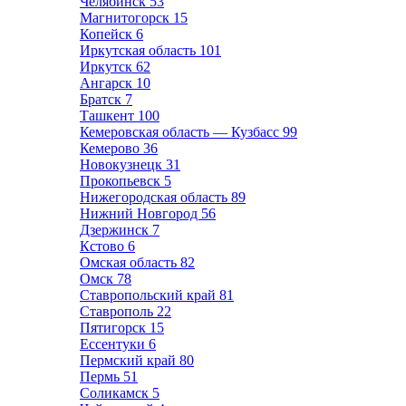
Челябинск
53
Магнитогорск
15
Копейск
6
Иркутская область
101
Иркутск
62
Ангарск
10
Братск
7
Ташкент
100
Кемеровская область — Кузбасс
99
Кемерово
36
Новокузнецк
31
Прокопьевск
5
Нижегородская область
89
Нижний Новгород
56
Дзержинск
7
Кстово
6
Омская область
82
Омск
78
Ставропольский край
81
Ставрополь
22
Пятигорск
15
Ессентуки
6
Пермский край
80
Пермь
51
Соликамск
5