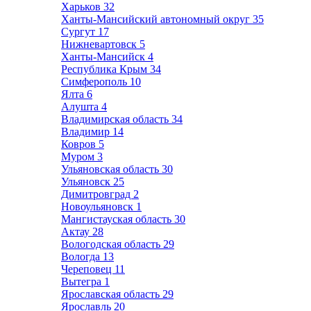
Харьков
32
Ханты-Мансийский автономный округ
35
Сургут
17
Нижневартовск
5
Ханты-Мансийск
4
Республика Крым
34
Симферополь
10
Ялта
6
Алушта
4
Владимирская область
34
Владимир
14
Ковров
5
Муром
3
Ульяновская область
30
Ульяновск
25
Димитровград
2
Новоульяновск
1
Мангистауская область
30
Актау
28
Вологодская область
29
Вологда
13
Череповец
11
Вытегра
1
Ярославская область
29
Ярославль
20