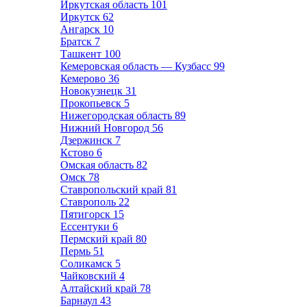
Иркутская область
101
Иркутск
62
Ангарск
10
Братск
7
Ташкент
100
Кемеровская область — Кузбасс
99
Кемерово
36
Новокузнецк
31
Прокопьевск
5
Нижегородская область
89
Нижний Новгород
56
Дзержинск
7
Кстово
6
Омская область
82
Омск
78
Ставропольский край
81
Ставрополь
22
Пятигорск
15
Ессентуки
6
Пермский край
80
Пермь
51
Соликамск
5
Чайковский
4
Алтайский край
78
Барнаул
43