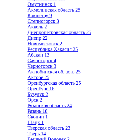
Омутнинск
1
Акмолинская область
25
Кокшетау
9
Степногорск
3
Акколь
2
Днепропетровская область
25
Днепр
22
Новомосковск
2
Республика Хакасия
25
Абакан
13
Саяногорск
4
Черногорск
3
Актюбинская область
25
Актобе
25
Оренбургская область
25
Оренбург
16
Бузулук
2
Орск
2
Рязанская область
24
Рязань
18
Скопин
1
Шацк
1
Тверская область
23
Тверь
14
Вышний Волочёк
2