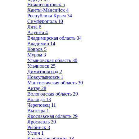
Нижневартовск
5
Ханты-Мансийск
4
Республика Крым
34
Симферополь
10
Ялта
6
Алушта
4
Владимирская область
34
Владимир
14
Ковров
5
Муром
3
Ульяновская область
30
Ульяновск
25
Димитровград
2
Новоульяновск
1
Мангистауская область
30
Актау
28
Вологодская область
29
Вологда
13
Череповец
11
Вытегра
1
Ярославская область
29
Ярославль
20
Рыбинск
3
Углич
1
Калужская область
28