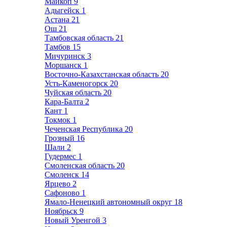
Майкоп
9
Адыгейск
1
Астана
21
Ош
21
Тамбовская область
21
Тамбов
15
Мичуринск
3
Моршанск
1
Восточно-Казахстанская область
20
Усть-Каменогорск
20
Чуйская область
20
Кара-Балта
2
Кант
1
Токмок
1
Чеченская Республика
20
Грозный
16
Шали
2
Гудермес
1
Смоленская область
20
Смоленск
14
Ярцево
2
Сафоново
1
Ямало-Ненецкий автономный округ
18
Ноябрьск
9
Новый Уренгой
3