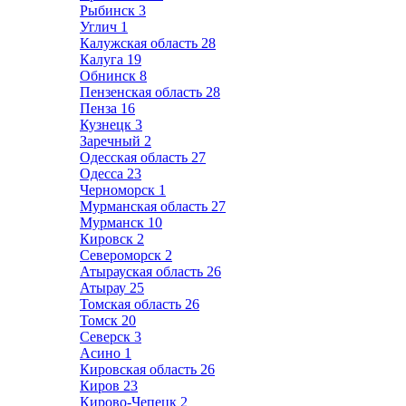
Рыбинск
3
Углич
1
Калужская область
28
Калуга
19
Обнинск
8
Пензенская область
28
Пенза
16
Кузнецк
3
Заречный
2
Одесская область
27
Одесса
23
Черноморск
1
Мурманская область
27
Мурманск
10
Кировск
2
Североморск
2
Атырауская область
26
Атырау
25
Томская область
26
Томск
20
Северск
3
Асино
1
Кировская область
26
Киров
23
Кирово-Чепецк
2