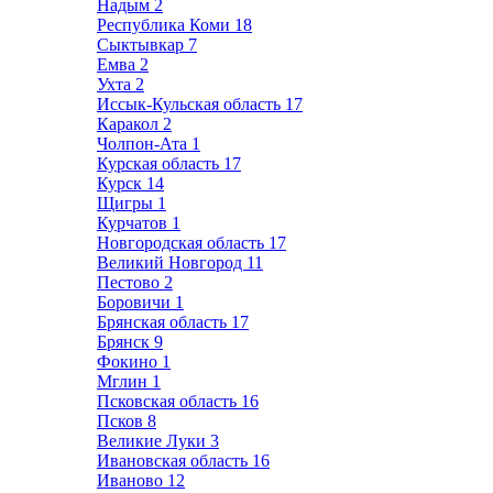
Надым
2
Республика Коми
18
Сыктывкар
7
Емва
2
Ухта
2
Иссык-Кульская область
17
Каракол
2
Чолпон-Ата
1
Курская область
17
Курск
14
Щигры
1
Курчатов
1
Новгородская область
17
Великий Новгород
11
Пестово
2
Боровичи
1
Брянская область
17
Брянск
9
Фокино
1
Мглин
1
Псковская область
16
Псков
8
Великие Луки
3
Ивановская область
16
Иваново
12