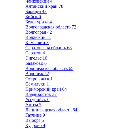
Чайковский
4
Алтайский край
78
Барнаул
43
Бийск
6
Белокуриха
4
Волгоградская область
72
Волгоград
42
Волжский
11
Камышин
3
Саратовская область
68
Саратов
41
Энгельс
10
Балаково
6
Воронежская область
65
Воронеж
52
Острогожск
1
Семилуки
1
Приморский край
64
Владивосток
37
Уссурийск
6
Артем
5
Ленинградская область
64
Гатчина
9
Выборг
5
Кудрово
4