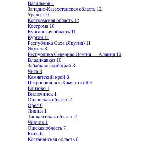
Васильков
1
Западно-Казахстанская область
12
Уральск
9
Костромская область
12
Кострома
10
Курганская область
11
Курган
11
Республика Саха (Якутия)
11
Якутск
8
Республика Северная Осетия — Алания
10
Владикавказ
10
Забайкальский край
8
Чита
8
Камчатский край
8
Петропавловск-Камчатский
5
Елизово
1
Вилючинск
1
Орловская область
7
Орел
6
Ливны
1
Ташкентская область
7
Чирчик
1
Ошская область
7
Киев
6
Костанайская область
6