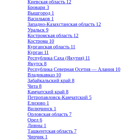
Киевская область
12
Бровари
3
Вышгород
1
Васильков
1
Западно-Казахстанская область
12
Уральск
9
Костромская область
12
Кострома
10
Курганская область
11
Курган
11
Республика Саха (Якутия)
11
Якутск
8
Республика Северная Осетия — Алания
10
Владикавказ
10
Забайкальский край
8
Чита
8
Камчатский край
8
Петропавловск-Камчатский
5
Елизово
1
Вилючинск
1
Орловская область
7
Орел
6
Ливны
1
Ташкентская область
7
Чирчик
1