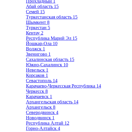
Прохладный
1
Абай область
15
Семей
15
Туркестанская область
15
Шымкент
8
Туркестан
5
Кентау
2
Республика Марий Эл
15
Йошкар-Ола
10
Волжск
1
Звенигово
1
Сахалинская область
15
Южно-Сахалинск
10
Невельск
1
Корсаков
1
Севастополь
14
Карачаево-Черкесская Республика
14
Черкесск
8
Карачаевск
1
Архангельская область
14
Архангельск
8
Северодвинск
4
Новодвинск
1
Республика Алтай
12
Горно-Алтайск
4