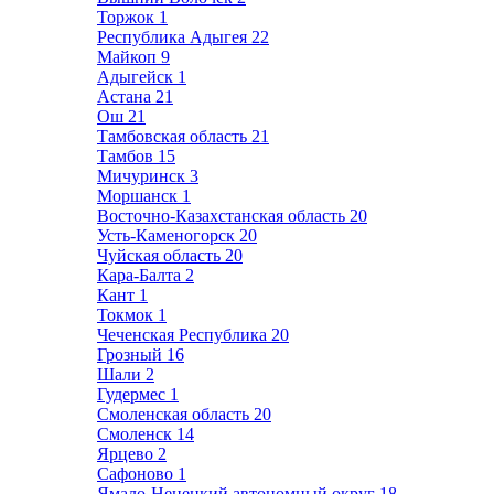
Торжок
1
Республика Адыгея
22
Майкоп
9
Адыгейск
1
Астана
21
Ош
21
Тамбовская область
21
Тамбов
15
Мичуринск
3
Моршанск
1
Восточно-Казахстанская область
20
Усть-Каменогорск
20
Чуйская область
20
Кара-Балта
2
Кант
1
Токмок
1
Чеченская Республика
20
Грозный
16
Шали
2
Гудермес
1
Смоленская область
20
Смоленск
14
Ярцево
2
Сафоново
1
Ямало-Ненецкий автономный округ
18