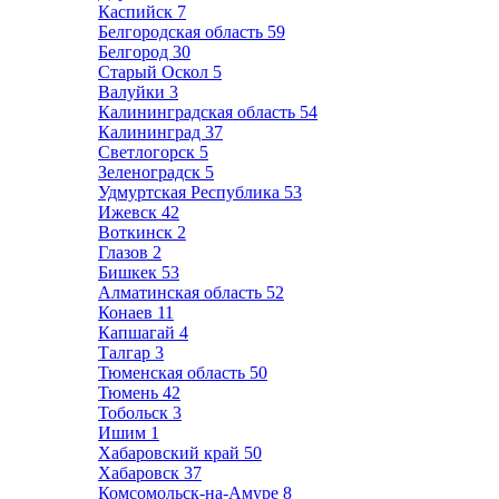
Каспийск
7
Белгородская область
59
Белгород
30
Старый Оскол
5
Валуйки
3
Калининградская область
54
Калининград
37
Светлогорск
5
Зеленоградск
5
Удмуртская Республика
53
Ижевск
42
Воткинск
2
Глазов
2
Бишкек
53
Алматинская область
52
Конаев
11
Капшагай
4
Талгар
3
Тюменская область
50
Тюмень
42
Тобольск
3
Ишим
1
Хабаровский край
50
Хабаровск
37
Комсомольск-на-Амуре
8