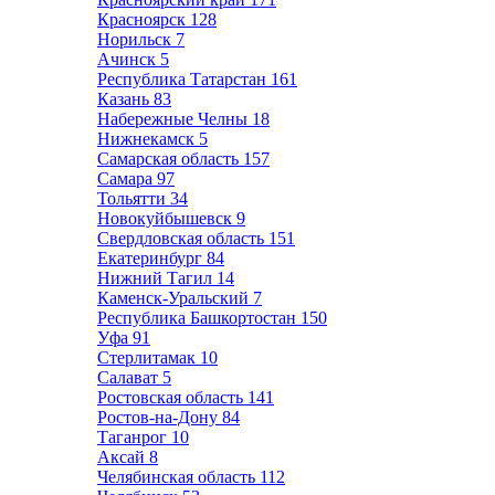
Красноярск
128
Норильск
7
Ачинск
5
Республика Татарстан
161
Казань
83
Набережные Челны
18
Нижнекамск
5
Самарская область
157
Самара
97
Тольятти
34
Новокуйбышевск
9
Свердловская область
151
Екатеринбург
84
Нижний Тагил
14
Каменск-Уральский
7
Республика Башкортостан
150
Уфа
91
Стерлитамак
10
Салават
5
Ростовская область
141
Ростов-на-Дону
84
Таганрог
10
Аксай
8
Челябинская область
112