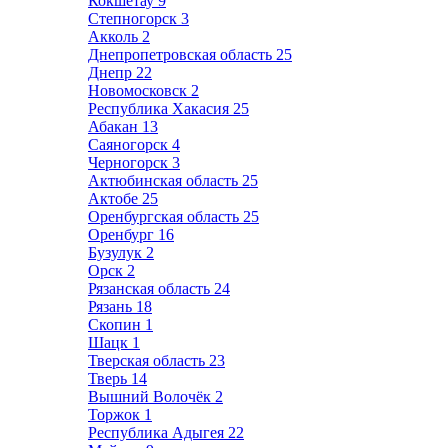
Кокшетау
9
Степногорск
3
Акколь
2
Днепропетровская область
25
Днепр
22
Новомосковск
2
Республика Хакасия
25
Абакан
13
Саяногорск
4
Черногорск
3
Актюбинская область
25
Актобе
25
Оренбургская область
25
Оренбург
16
Бузулук
2
Орск
2
Рязанская область
24
Рязань
18
Скопин
1
Шацк
1
Тверская область
23
Тверь
14
Вышний Волочёк
2
Торжок
1
Республика Адыгея
22