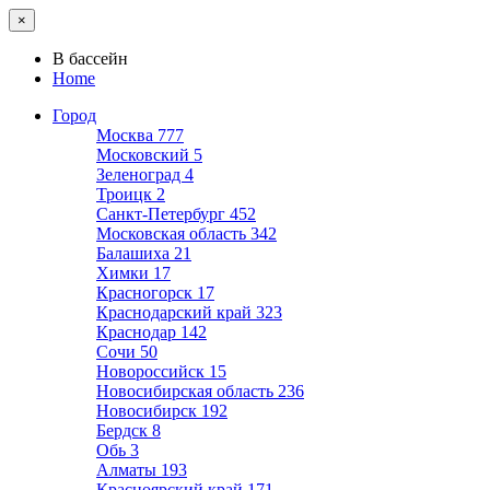
×
В бассейн
Home
Город
Москва
777
Московский
5
Зеленоград
4
Троицк
2
Санкт-Петербург
452
Московская область
342
Балашиха
21
Химки
17
Красногорск
17
Краснодарский край
323
Краснодар
142
Сочи
50
Новороссийск
15
Новосибирская область
236
Новосибирск
192
Бердск
8
Обь
3
Алматы
193
Красноярский край
171