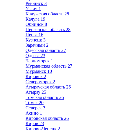
Рыбинск
3
Углич
1
Калужская область
28
Калуга
19
Обнинск
8
Пензенская область
28
Пенза
16
Кузнецк
3
Заречный
2
Одесская область
27
Одесса
23
Черноморск
1
Мурманская область
27
Мурманск
10
Кировск
2
Североморск
2
Атырауская область
26
Атырау
25
Томская область
26
Томск
20
Северск
3
Асино
1
Кировская область
26
Киров
23
Кирово-Чепецк
2