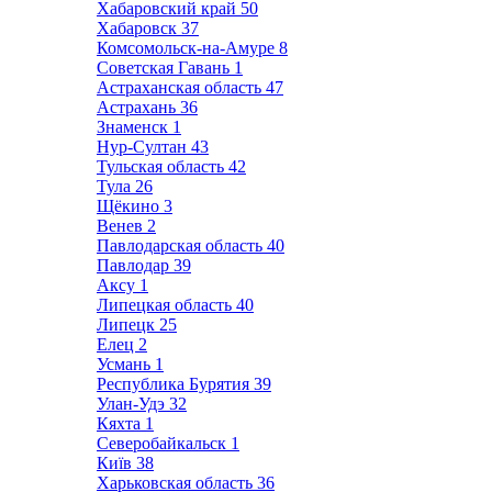
Хабаровский край
50
Хабаровск
37
Комсомольск-на-Амуре
8
Советская Гавань
1
Астраханская область
47
Астрахань
36
Знаменск
1
Нур-Султан
43
Тульская область
42
Тула
26
Щёкино
3
Венев
2
Павлодарская область
40
Павлодар
39
Аксу
1
Липецкая область
40
Липецк
25
Елец
2
Усмань
1
Республика Бурятия
39
Улан-Удэ
32
Кяхта
1
Северобайкальск
1
Київ
38
Харьковская область
36