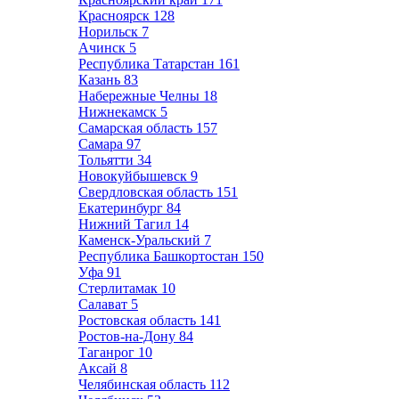
Красноярск
128
Норильск
7
Ачинск
5
Республика Татарстан
161
Казань
83
Набережные Челны
18
Нижнекамск
5
Самарская область
157
Самара
97
Тольятти
34
Новокуйбышевск
9
Свердловская область
151
Екатеринбург
84
Нижний Тагил
14
Каменск-Уральский
7
Республика Башкортостан
150
Уфа
91
Стерлитамак
10
Салават
5
Ростовская область
141
Ростов-на-Дону
84
Таганрог
10
Аксай
8
Челябинская область
112