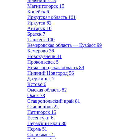
Челябинск
53
Магнитогорск
15
Копейск
6
Иркутская область
101
Иркутск
62
Ангарск
10
Братск
7
Ташкент
100
Кемеровская область — Кузбасс
99
Кемерово
36
Новокузнецк
31
Прокопьевск
5
Нижегородская область
89
Нижний Новгород
56
Дзержинск
7
Кстово
6
Омская область
82
Омск
78
Ставропольский край
81
Ставрополь
22
Пятигорск
15
Ессентуки
6
Пермский край
80
Пермь
51
Соликамск
5