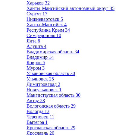
Харьков
32
Ханты-Мансийский автономный округ
35
Сургут
17
Нижневартовск
5
Ханты-Мансийск
4
Республика Крым
34
Симферополь
10
Ялта
6
Алушта
4
Владимирская область
34
Владимир
14
Ковров
5
Муром
3
Ульяновская область
30
Ульяновск
25
Димитровград
2
Новоульяновск
1
Мангистауская область
30
Актау
28
Вологодская область
29
Вологда
13
Череповец
11
Вытегра
1
Ярославская область
29
Ярославль
20