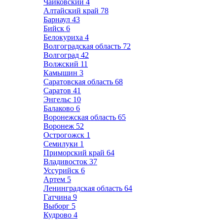
Чайковский
4
Алтайский край
78
Барнаул
43
Бийск
6
Белокуриха
4
Волгоградская область
72
Волгоград
42
Волжский
11
Камышин
3
Саратовская область
68
Саратов
41
Энгельс
10
Балаково
6
Воронежская область
65
Воронеж
52
Острогожск
1
Семилуки
1
Приморский край
64
Владивосток
37
Уссурийск
6
Артем
5
Ленинградская область
64
Гатчина
9
Выборг
5
Кудрово
4