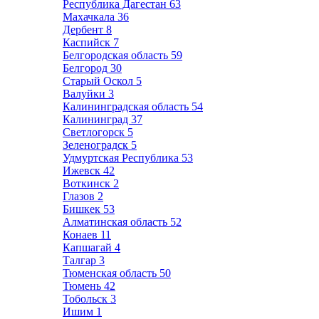
Республика Дагестан
63
Махачкала
36
Дербент
8
Каспийск
7
Белгородская область
59
Белгород
30
Старый Оскол
5
Валуйки
3
Калининградская область
54
Калининград
37
Светлогорск
5
Зеленоградск
5
Удмуртская Республика
53
Ижевск
42
Воткинск
2
Глазов
2
Бишкек
53
Алматинская область
52
Конаев
11
Капшагай
4
Талгар
3
Тюменская область
50
Тюмень
42
Тобольск
3
Ишим
1