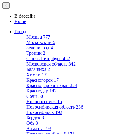
×
В бассейн
Home
Город
Москва
777
Московский
5
Зеленоград
4
Троицк
2
Санкт-Петербург
452
Московская область
342
Балашиха
21
Химки
17
Красногорск
17
Краснодарский край
323
Краснодар
142
Сочи
50
Новороссийск
15
Новосибирская область
236
Новосибирск
192
Бердск
8
Обь
3
Алматы
193
Красноярский край
171