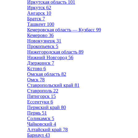
Иркутская область
101
Иркутск
62
Ангарск
10
Братск
7
Ташкент
100
Кемеровская область — Кузбасс
99
Кемерово
36
Новокузнецк
31
Прокопьевск
5
Нижегородская область
89
Нижний Новгород
56
Дзержинск
7
Кстово
6
Омская область
82
Омск
78
Ставропольский край
81
Ставрополь
22
Пятигорск
15
Ессентуки
6
Пермский край
80
Пермь
51
Соликамск
5
Чайковский
4
Алтайский край
78
Барнаул
43