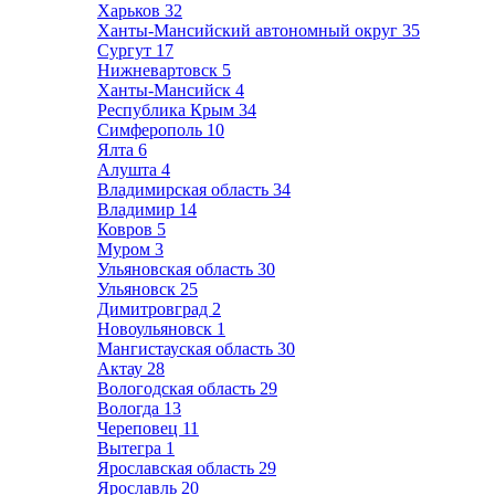
Харьков
32
Ханты-Мансийский автономный округ
35
Сургут
17
Нижневартовск
5
Ханты-Мансийск
4
Республика Крым
34
Симферополь
10
Ялта
6
Алушта
4
Владимирская область
34
Владимир
14
Ковров
5
Муром
3
Ульяновская область
30
Ульяновск
25
Димитровград
2
Новоульяновск
1
Мангистауская область
30
Актау
28
Вологодская область
29
Вологда
13
Череповец
11
Вытегра
1
Ярославская область
29
Ярославль
20