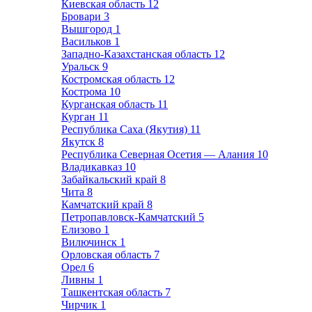
Киевская область
12
Бровари
3
Вышгород
1
Васильков
1
Западно-Казахстанская область
12
Уральск
9
Костромская область
12
Кострома
10
Курганская область
11
Курган
11
Республика Саха (Якутия)
11
Якутск
8
Республика Северная Осетия — Алания
10
Владикавказ
10
Забайкальский край
8
Чита
8
Камчатский край
8
Петропавловск-Камчатский
5
Елизово
1
Вилючинск
1
Орловская область
7
Орел
6
Ливны
1
Ташкентская область
7
Чирчик
1