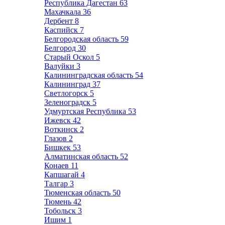
Республика Дагестан
63
Махачкала
36
Дербент
8
Каспийск
7
Белгородская область
59
Белгород
30
Старый Оскол
5
Валуйки
3
Калининградская область
54
Калининград
37
Светлогорск
5
Зеленоградск
5
Удмуртская Республика
53
Ижевск
42
Воткинск
2
Глазов
2
Бишкек
53
Алматинская область
52
Конаев
11
Капшагай
4
Талгар
3
Тюменская область
50
Тюмень
42
Тобольск
3
Ишим
1