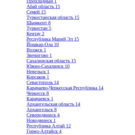
Прохладный
1
Абай область
15
Семей
15
Туркестанская область
15
Шымкент
8
Туркестан
5
Кентау
2
Республика Марий Эл
15
Йошкар-Ола
10
Волжск
1
Звенигово
1
Сахалинская область
15
Южно-Сахалинск
10
Невельск
1
Корсаков
1
Севастополь
14
Карачаево-Черкесская Республика
14
Черкесск
8
Карачаевск
1
Архангельская область
14
Архангельск
8
Северодвинск
4
Новодвинск
1
Республика Алтай
12
Горно-Алтайск
4