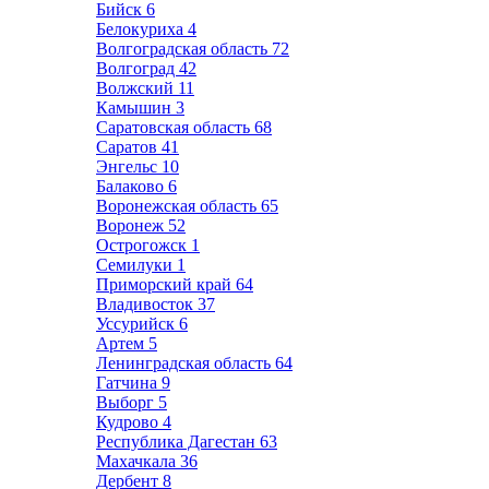
Бийск
6
Белокуриха
4
Волгоградская область
72
Волгоград
42
Волжский
11
Камышин
3
Саратовская область
68
Саратов
41
Энгельс
10
Балаково
6
Воронежская область
65
Воронеж
52
Острогожск
1
Семилуки
1
Приморский край
64
Владивосток
37
Уссурийск
6
Артем
5
Ленинградская область
64
Гатчина
9
Выборг
5
Кудрово
4
Республика Дагестан
63
Махачкала
36
Дербент
8