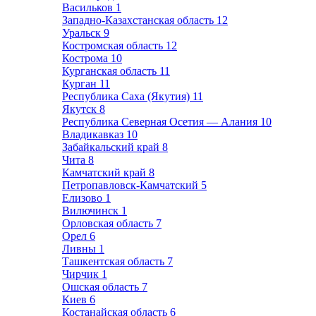
Васильков
1
Западно-Казахстанская область
12
Уральск
9
Костромская область
12
Кострома
10
Курганская область
11
Курган
11
Республика Саха (Якутия)
11
Якутск
8
Республика Северная Осетия — Алания
10
Владикавказ
10
Забайкальский край
8
Чита
8
Камчатский край
8
Петропавловск-Камчатский
5
Елизово
1
Вилючинск
1
Орловская область
7
Орел
6
Ливны
1
Ташкентская область
7
Чирчик
1
Ошская область
7
Киев
6
Костанайская область
6