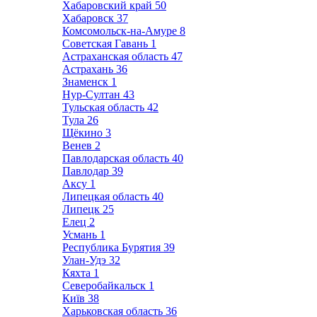
Хабаровский край
50
Хабаровск
37
Комсомольск-на-Амуре
8
Советская Гавань
1
Астраханская область
47
Астрахань
36
Знаменск
1
Нур-Султан
43
Тульская область
42
Тула
26
Щёкино
3
Венев
2
Павлодарская область
40
Павлодар
39
Аксу
1
Липецкая область
40
Липецк
25
Елец
2
Усмань
1
Республика Бурятия
39
Улан-Удэ
32
Кяхта
1
Северобайкальск
1
Київ
38
Харьковская область
36