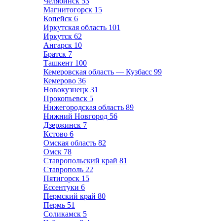
Челябинск
53
Магнитогорск
15
Копейск
6
Иркутская область
101
Иркутск
62
Ангарск
10
Братск
7
Ташкент
100
Кемеровская область — Кузбасс
99
Кемерово
36
Новокузнецк
31
Прокопьевск
5
Нижегородская область
89
Нижний Новгород
56
Дзержинск
7
Кстово
6
Омская область
82
Омск
78
Ставропольский край
81
Ставрополь
22
Пятигорск
15
Ессентуки
6
Пермский край
80
Пермь
51
Соликамск
5