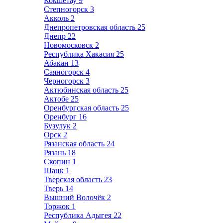
Кокшетау
9
Степногорск
3
Акколь
2
Днепропетровская область
25
Днепр
22
Новомосковск
2
Республика Хакасия
25
Абакан
13
Саяногорск
4
Черногорск
3
Актюбинская область
25
Актобе
25
Оренбургская область
25
Оренбург
16
Бузулук
2
Орск
2
Рязанская область
24
Рязань
18
Скопин
1
Шацк
1
Тверская область
23
Тверь
14
Вышний Волочёк
2
Торжок
1
Республика Адыгея
22