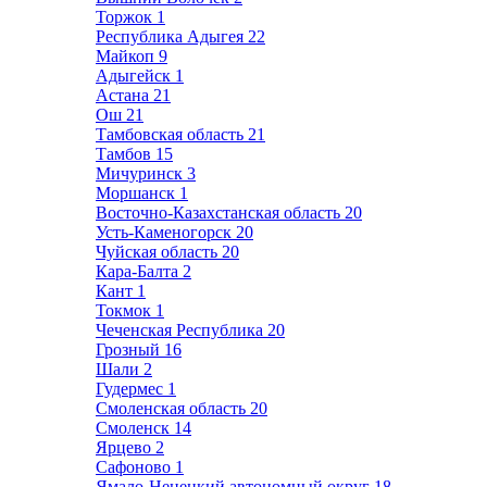
Торжок
1
Республика Адыгея
22
Майкоп
9
Адыгейск
1
Астана
21
Ош
21
Тамбовская область
21
Тамбов
15
Мичуринск
3
Моршанск
1
Восточно-Казахстанская область
20
Усть-Каменогорск
20
Чуйская область
20
Кара-Балта
2
Кант
1
Токмок
1
Чеченская Республика
20
Грозный
16
Шали
2
Гудермес
1
Смоленская область
20
Смоленск
14
Ярцево
2
Сафоново
1
Ямало-Ненецкий автономный округ
18