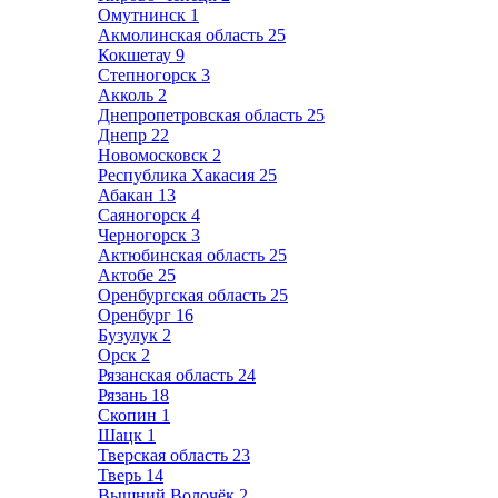
Омутнинск
1
Акмолинская область
25
Кокшетау
9
Степногорск
3
Акколь
2
Днепропетровская область
25
Днепр
22
Новомосковск
2
Республика Хакасия
25
Абакан
13
Саяногорск
4
Черногорск
3
Актюбинская область
25
Актобе
25
Оренбургская область
25
Оренбург
16
Бузулук
2
Орск
2
Рязанская область
24
Рязань
18
Скопин
1
Шацк
1
Тверская область
23
Тверь
14
Вышний Волочёк
2