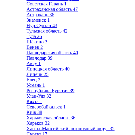
Советская Гавань
1
Астраханская область
47
Астрахань
36
Знаменск
1
Нур-Султан
43
Тульская область
42
Тула
26
Щёкино
3
Венев
2
Павлодарская область
40
Павлодар
39
Аксу
1
Липецкая область
40
Липецк
25
Елец
2
Усмань
1
Республика Бурятия
39
Улан-Удэ
32
Кяхта
1
Северобайкальск
1
Київ
38
Харьковская область
36
Харьков
32
Ханты-Мансийский автономный округ
35
Сургут
17