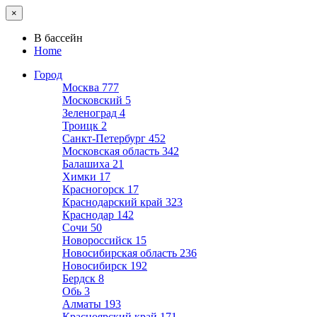
×
В бассейн
Home
Город
Москва
777
Московский
5
Зеленоград
4
Троицк
2
Санкт-Петербург
452
Московская область
342
Балашиха
21
Химки
17
Красногорск
17
Краснодарский край
323
Краснодар
142
Сочи
50
Новороссийск
15
Новосибирская область
236
Новосибирск
192
Бердск
8
Обь
3
Алматы
193
Красноярский край
171