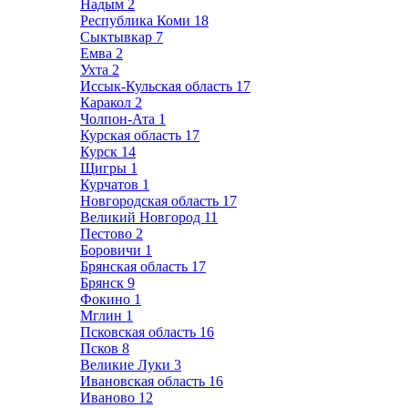
Надым
2
Республика Коми
18
Сыктывкар
7
Емва
2
Ухта
2
Иссык-Кульская область
17
Каракол
2
Чолпон-Ата
1
Курская область
17
Курск
14
Щигры
1
Курчатов
1
Новгородская область
17
Великий Новгород
11
Пестово
2
Боровичи
1
Брянская область
17
Брянск
9
Фокино
1
Мглин
1
Псковская область
16
Псков
8
Великие Луки
3
Ивановская область
16
Иваново
12