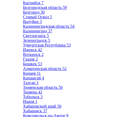
Каспийск
7
Белгородская область
59
Белгород
30
Старый Оскол
5
Валуйки
3
Калининградская область
54
Калининград
37
Светлогорск
5
Зеленоградск
5
Удмуртская Республика
53
Ижевск
42
Воткинск
2
Глазов
2
Бишкек
53
Алматинская область
52
Конаев
11
Капшагай
4
Талгар
3
Тюменская область
50
Тюмень
42
Тобольск
3
Ишим
1
Хабаровский край
50
Хабаровск
37
Комсомольск-на-Амуре
8