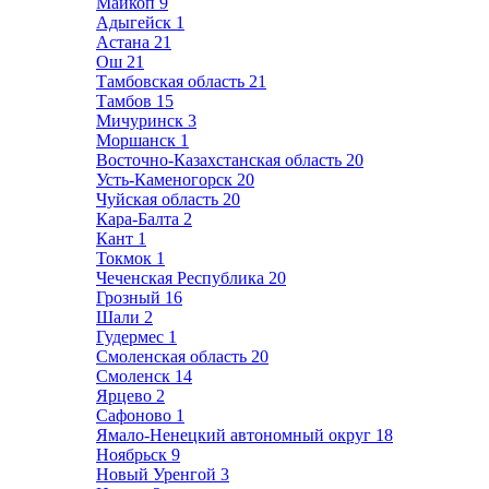
Майкоп
9
Адыгейск
1
Астана
21
Ош
21
Тамбовская область
21
Тамбов
15
Мичуринск
3
Моршанск
1
Восточно-Казахстанская область
20
Усть-Каменогорск
20
Чуйская область
20
Кара-Балта
2
Кант
1
Токмок
1
Чеченская Республика
20
Грозный
16
Шали
2
Гудермес
1
Смоленская область
20
Смоленск
14
Ярцево
2
Сафоново
1
Ямало-Ненецкий автономный округ
18
Ноябрьск
9
Новый Уренгой
3