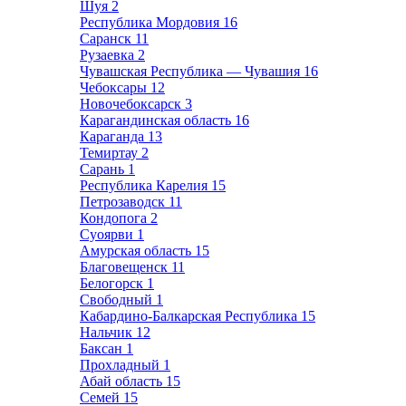
Шуя
2
Республика Мордовия
16
Саранск
11
Рузаевка
2
Чувашская Республика — Чувашия
16
Чебоксары
12
Новочебоксарск
3
Карагандинская область
16
Караганда
13
Темиртау
2
Сарань
1
Республика Карелия
15
Петрозаводск
11
Кондопога
2
Суоярви
1
Амурская область
15
Благовещенск
11
Белогорск
1
Свободный
1
Кабардино-Балкарская Республика
15
Нальчик
12
Баксан
1
Прохладный
1
Абай область
15
Семей
15