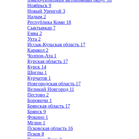
Ноябрьск
9
Новый Уренгой
3
Надым
2
Республика Коми
18
Сыктывкар
7
Емва
2
Ухта
2
Иссык-Кульская область
17
Каракол
2
Чолпон-Ата
1
Курская область
17
Курск
14
Щигры
1
Курчатов
1
Новгородская область
17
Великий Новгород
11
Пестово
2
Боровичи
1
Брянская область
17
Брянск
9
Фокино
1
Мглин
1
Псковская область
16
Псков
8