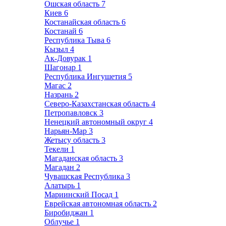
Ошская область
7
Киев
6
Костанайская область
6
Костанай
6
Республика Тыва
6
Кызыл
4
Ак-Довурак
1
Шагонар
1
Республика Ингушетия
5
Магас
2
Назрань
2
Северо-Казахстанская область
4
Петропавловск
3
Ненецкий автономный округ
4
Нарьян-Мар
3
Жетысу область
3
Текели
1
Магаданская область
3
Магадан
2
Чувашская Республика
3
Алатырь
1
Мариинский Посад
1
Еврейская автономная область
2
Биробиджан
1
Облучье
1