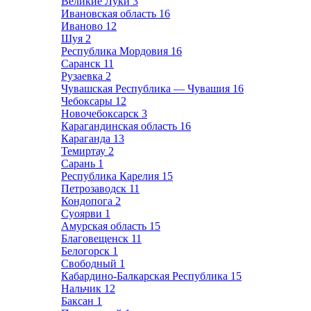
Великие Луки
3
Ивановская область
16
Иваново
12
Шуя
2
Республика Мордовия
16
Саранск
11
Рузаевка
2
Чувашская Республика — Чувашия
16
Чебоксары
12
Новочебоксарск
3
Карагандинская область
16
Караганда
13
Темиртау
2
Сарань
1
Республика Карелия
15
Петрозаводск
11
Кондопога
2
Суоярви
1
Амурская область
15
Благовещенск
11
Белогорск
1
Свободный
1
Кабардино-Балкарская Республика
15
Нальчик
12
Баксан
1