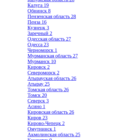
Калуга
19
Обнинск
8
Пензенская область
28
Пенза
16
Кузнецк
3
Заречный
2
Одесская область
27
Одесса
23
Черноморск
1
Мурманская область
27
Мурманск
10
Кировск
2
Североморск
2
Атырауская область
26
Атырау
25
Томская область
26
Томск
20
Северск
3
Асино
1
Кировская область
26
Киров
23
Кирово-Чепецк
2
Омутнинск
1
Акмолинская область
25