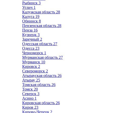
Рыбинск
3
Углич
1
Калужская область
28
Калуга
19
Обнинск
8
Пензенская область
28
Пенза
16
Кузнецк
3
Заречный
2
Одесская область
27
Одесса
23
Черноморск
1
Мурманская область
27
Мурманск
10
Кировск
2
Североморск
2
Атырауская область
26
Атырау
25
Томская область
26
Томск
20
Северск
3
Асино
1
Кировская область
26
Киров
23
Кирово-Чепецк
2