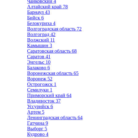
Чайковский
4
Алтайский край
78
Барнаул
43
Бийск
6
Белокуриха
4
Волгоградская область
72
Волгоград
42
Волжский
11
Камышин
3
Саратовская область
68
Саратов
41
Энгельс
10
Балаково
6
Воронежская область
65
Воронеж
52
Острогожск
1
Семилуки
1
Приморский край
64
Владивосток
37
Уссурийск
6
Артем
5
Ленинградская область
64
Гатчина
9
Выборг
5
Кудрово
4