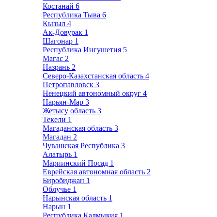
Костанай
6
Республика Тыва
6
Кызыл
4
Ак-Довурак
1
Шагонар
1
Республика Ингушетия
5
Магас
2
Назрань
2
Северо-Казахстанская область
4
Петропавловск
3
Ненецкий автономный округ
4
Нарьян-Мар
3
Жетысу область
3
Текели
1
Магаданская область
3
Магадан
2
Чувашская Республика
3
Алатырь
1
Мариинский Посад
1
Еврейская автономная область
2
Биробиджан
1
Облучье
1
Нарынская область
1
Нарын
1
Республика Калмыкия
1