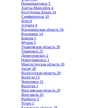
Нижневартовск
5
Ханты-Мансийск
4
Республика Крым
34
Симферополь
10
Ялта
6
Алушта
4
Владимирская область
34
Владимир
14
Ковров
5
Муром
3
Ульяновская область
30
Ульяновск
25
Димитровград
2
Новоульяновск
1
Мангистауская область
30
Актау
28
Вологодская область
29
Вологда
13
Череповец
11
Вытегра
1
Ярославская область
29
Ярославль
20
Рыбинск
3
Углич
1
Калужская область
28