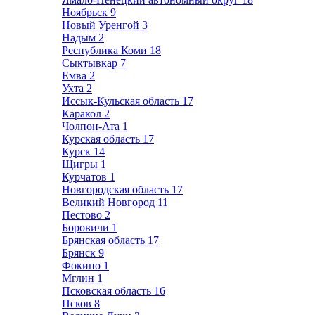
Ноябрьск
9
Новый Уренгой
3
Надым
2
Республика Коми
18
Сыктывкар
7
Емва
2
Ухта
2
Иссык-Кульская область
17
Каракол
2
Чолпон-Ата
1
Курская область
17
Курск
14
Щигры
1
Курчатов
1
Новгородская область
17
Великий Новгород
11
Пестово
2
Боровичи
1
Брянская область
17
Брянск
9
Фокино
1
Мглин
1
Псковская область
16
Псков
8