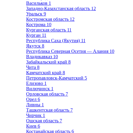
Васильков
1
Западно-Казахстанская область
12
Уральск
9
Костромская область
12
Кострома
10
Курганская область
11
Курган
11
Республика Саха (Якутия)
11
Якутск
8
Республика Северная Осетия — Алания
10
Владикавказ
10
Забайкальский край
8
Чита
8
Камчатский край
8
Петропавловск-Камчатский
5
Елизово
1
Вилючинск
1
Орловская область
7
Орел
6
Ливны
1
Ташкентская область
7
Чирчик
1
Ошская область
7
Киев
6
Костанайская область
6