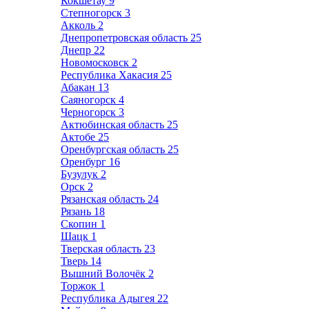
Кокшетау
9
Степногорск
3
Акколь
2
Днепропетровская область
25
Днепр
22
Новомосковск
2
Республика Хакасия
25
Абакан
13
Саяногорск
4
Черногорск
3
Актюбинская область
25
Актобе
25
Оренбургская область
25
Оренбург
16
Бузулук
2
Орск
2
Рязанская область
24
Рязань
18
Скопин
1
Шацк
1
Тверская область
23
Тверь
14
Вышний Волочёк
2
Торжок
1
Республика Адыгея
22