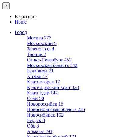
×
В бассейн
Home
Город
Москва
777
Московский
5
Зеленоград
4
Троицк
2
Санкт-Петербург
452
Московская область
342
Балашиха
21
Химки
17
Красногорск
17
Краснодарский край
323
Краснодар
142
Сочи
50
Новороссийск
15
Новосибирская область
236
Новосибирск
192
Бердск
8
Обь
3
Алматы
193
Красноярский край
171