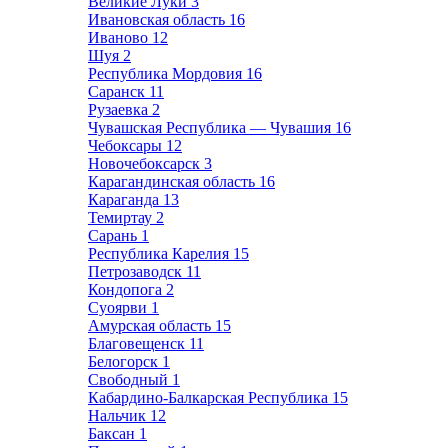
Великие Луки
3
Ивановская область
16
Иваново
12
Шуя
2
Республика Мордовия
16
Саранск
11
Рузаевка
2
Чувашская Республика — Чувашия
16
Чебоксары
12
Новочебоксарск
3
Карагандинская область
16
Караганда
13
Темиртау
2
Сарань
1
Республика Карелия
15
Петрозаводск
11
Кондопога
2
Суоярви
1
Амурская область
15
Благовещенск
11
Белогорск
1
Свободный
1
Кабардино-Балкарская Республика
15
Нальчик
12
Баксан
1