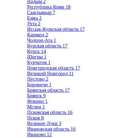
Надым
2
Республика Коми
18
Сыктывкар
7
Емва
2
Ухта
2
Иссык-Кульская область
17
Каракол
2
Чолпон-Ата
1
Курская область
17
Курск
14
Щигры
1
Курчатов
1
Новгородская область
17
Великий Новгород
11
Пестово
2
Боровичи
1
Брянская область
17
Брянск
9
Фокино
1
Мглин
1
Псковская область
16
Псков
8
Великие Луки
3
Ивановская область
16
Иваново
12