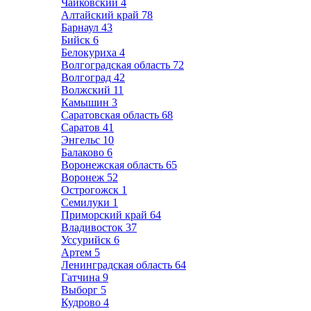
Чайковский
4
Алтайский край
78
Барнаул
43
Бийск
6
Белокуриха
4
Волгоградская область
72
Волгоград
42
Волжский
11
Камышин
3
Саратовская область
68
Саратов
41
Энгельс
10
Балаково
6
Воронежская область
65
Воронеж
52
Острогожск
1
Семилуки
1
Приморский край
64
Владивосток
37
Уссурийск
6
Артем
5
Ленинградская область
64
Гатчина
9
Выборг
5
Кудрово
4