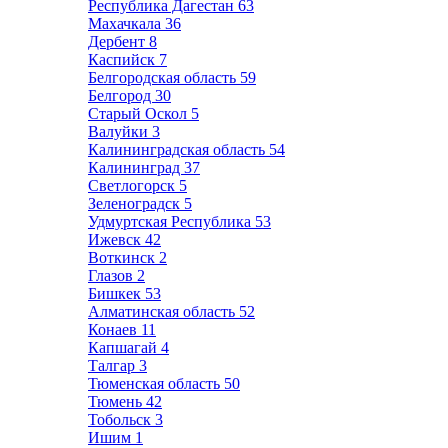
Республика Дагестан
63
Махачкала
36
Дербент
8
Каспийск
7
Белгородская область
59
Белгород
30
Старый Оскол
5
Валуйки
3
Калининградская область
54
Калининград
37
Светлогорск
5
Зеленоградск
5
Удмуртская Республика
53
Ижевск
42
Воткинск
2
Глазов
2
Бишкек
53
Алматинская область
52
Конаев
11
Капшагай
4
Талгар
3
Тюменская область
50
Тюмень
42
Тобольск
3
Ишим
1