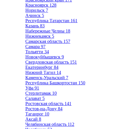
Красноярск
128
Норильск
7
Ачинск
5
Республика Татарстан
161
Казань
83
Набережные Челны
18
Нижнекамск
5
Самарская область
157
Самара
97
Тольятти
34
Новокуйбышевск
9
Свердловская область
151
Екатеринбург
84
Нижний Тагил
14
Каменск-Уральский
7
Республика Башкортостан
150
Уфа
91
Стерлитамак
10
Салават
5
Ростовская область
141
Ростов-на-Дону
84
Таганрог
10
Аксай
8
Челябинская область
112