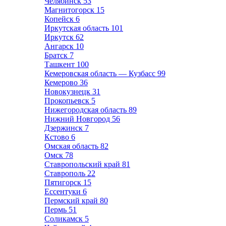
Челябинск
53
Магнитогорск
15
Копейск
6
Иркутская область
101
Иркутск
62
Ангарск
10
Братск
7
Ташкент
100
Кемеровская область — Кузбасс
99
Кемерово
36
Новокузнецк
31
Прокопьевск
5
Нижегородская область
89
Нижний Новгород
56
Дзержинск
7
Кстово
6
Омская область
82
Омск
78
Ставропольский край
81
Ставрополь
22
Пятигорск
15
Ессентуки
6
Пермский край
80
Пермь
51
Соликамск
5