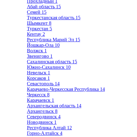
Прохладный
1
Абай область
15
Семей
15
Туркестанская область
15
Шымкент
8
Туркестан
5
Кентау
2
Республика Марий Эл
15
Йошкар-Ола
10
Волжск
1
Звенигово
1
Сахалинская область
15
Южно-Сахалинск
10
Невельск
1
Корсаков
1
Севастополь
14
Карачаево-Черкесская Республика
14
Черкесск
8
Карачаевск
1
Архангельская область
14
Архангельск
8
Северодвинск
4
Новодвинск
1
Республика Алтай
12
Горно-Алтайск
4