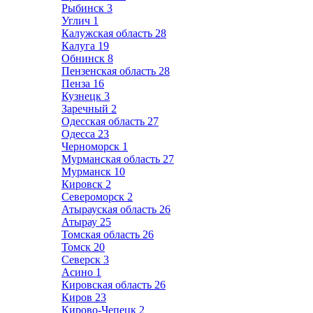
Рыбинск
3
Углич
1
Калужская область
28
Калуга
19
Обнинск
8
Пензенская область
28
Пенза
16
Кузнецк
3
Заречный
2
Одесская область
27
Одесса
23
Черноморск
1
Мурманская область
27
Мурманск
10
Кировск
2
Североморск
2
Атырауская область
26
Атырау
25
Томская область
26
Томск
20
Северск
3
Асино
1
Кировская область
26
Киров
23
Кирово-Чепецк
2