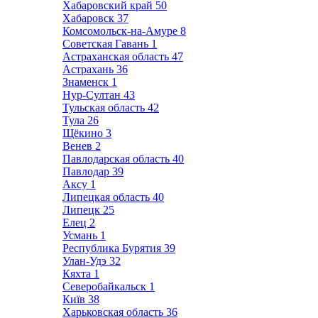
Хабаровский край
50
Хабаровск
37
Комсомольск-на-Амуре
8
Советская Гавань
1
Астраханская область
47
Астрахань
36
Знаменск
1
Нур-Султан
43
Тульская область
42
Тула
26
Щёкино
3
Венев
2
Павлодарская область
40
Павлодар
39
Аксу
1
Липецкая область
40
Липецк
25
Елец
2
Усмань
1
Республика Бурятия
39
Улан-Удэ
32
Кяхта
1
Северобайкальск
1
Київ
38
Харьковская область
36