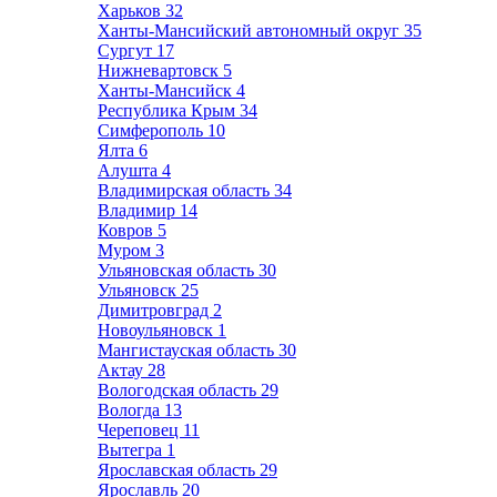
Харьков
32
Ханты-Мансийский автономный округ
35
Сургут
17
Нижневартовск
5
Ханты-Мансийск
4
Республика Крым
34
Симферополь
10
Ялта
6
Алушта
4
Владимирская область
34
Владимир
14
Ковров
5
Муром
3
Ульяновская область
30
Ульяновск
25
Димитровград
2
Новоульяновск
1
Мангистауская область
30
Актау
28
Вологодская область
29
Вологда
13
Череповец
11
Вытегра
1
Ярославская область
29
Ярославль
20