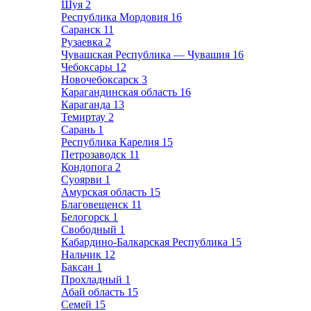
Шуя
2
Республика Мордовия
16
Саранск
11
Рузаевка
2
Чувашская Республика — Чувашия
16
Чебоксары
12
Новочебоксарск
3
Карагандинская область
16
Караганда
13
Темиртау
2
Сарань
1
Республика Карелия
15
Петрозаводск
11
Кондопога
2
Суоярви
1
Амурская область
15
Благовещенск
11
Белогорск
1
Свободный
1
Кабардино-Балкарская Республика
15
Нальчик
12
Баксан
1
Прохладный
1
Абай область
15
Семей
15