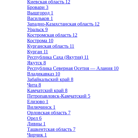
Киевская область
12
Бровари
3
Вышгород
1
Васильков
1
Западно-Казахстанская область
12
Уральск
9
Костромская область
12
Кострома
10
Курганская область
11
Курган
11
Республика Саха (Якутия)
11
Якутск
8
Республика Северная Осетия — Алания
10
Владикавказ
10
Забайкальский край
8
Чита
8
Камчатский край
8
Петропавловск-Камчатский
5
Елизово
1
Вилючинск
1
Орловская область
7
Орел
6
Ливны
1
Ташкентская область
7
Чирчик
1