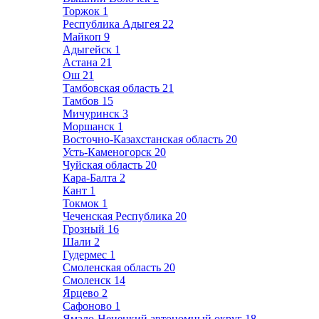
Торжок
1
Республика Адыгея
22
Майкоп
9
Адыгейск
1
Астана
21
Ош
21
Тамбовская область
21
Тамбов
15
Мичуринск
3
Моршанск
1
Восточно-Казахстанская область
20
Усть-Каменогорск
20
Чуйская область
20
Кара-Балта
2
Кант
1
Токмок
1
Чеченская Республика
20
Грозный
16
Шали
2
Гудермес
1
Смоленская область
20
Смоленск
14
Ярцево
2
Сафоново
1
Ямало-Ненецкий автономный округ
18