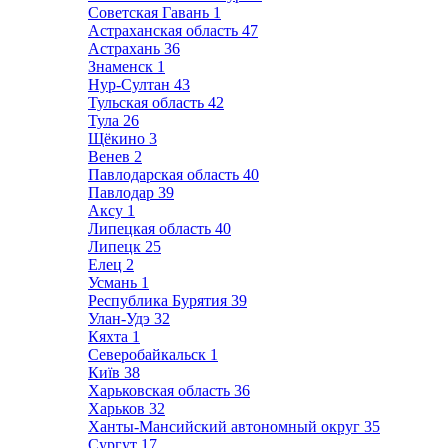
Советская Гавань
1
Астраханская область
47
Астрахань
36
Знаменск
1
Нур-Султан
43
Тульская область
42
Тула
26
Щёкино
3
Венев
2
Павлодарская область
40
Павлодар
39
Аксу
1
Липецкая область
40
Липецк
25
Елец
2
Усмань
1
Республика Бурятия
39
Улан-Удэ
32
Кяхта
1
Северобайкальск
1
Київ
38
Харьковская область
36
Харьков
32
Ханты-Мансийский автономный округ
35
Сургут
17