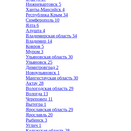
Нижневартовск
5
Ханты-Мансийск
4
Республика Крым
34
Симферополь
10
Ялта
6
Алушта
4
Владимирская область
34
Владимир
14
Ковров
5
Муром
3
Ульяновская область
30
Ульяновск
25
Димитровград
2
Новоульяновск
1
Мангистауская область
30
Актау
28
Вологодская область
29
Вологда
13
Череповец
11
Вытегра
1
Ярославская область
29
Ярославль
20
Рыбинск
3
Углич
1
Калужская область
28