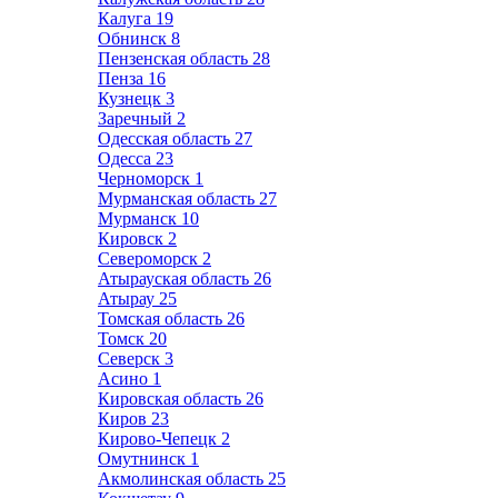
Калуга
19
Обнинск
8
Пензенская область
28
Пенза
16
Кузнецк
3
Заречный
2
Одесская область
27
Одесса
23
Черноморск
1
Мурманская область
27
Мурманск
10
Кировск
2
Североморск
2
Атырауская область
26
Атырау
25
Томская область
26
Томск
20
Северск
3
Асино
1
Кировская область
26
Киров
23
Кирово-Чепецк
2
Омутнинск
1
Акмолинская область
25