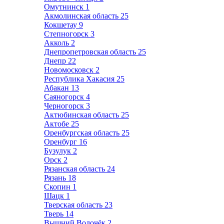
Омутнинск
1
Акмолинская область
25
Кокшетау
9
Степногорск
3
Акколь
2
Днепропетровская область
25
Днепр
22
Новомосковск
2
Республика Хакасия
25
Абакан
13
Саяногорск
4
Черногорск
3
Актюбинская область
25
Актобе
25
Оренбургская область
25
Оренбург
16
Бузулук
2
Орск
2
Рязанская область
24
Рязань
18
Скопин
1
Шацк
1
Тверская область
23
Тверь
14
Вышний Волочёк
2