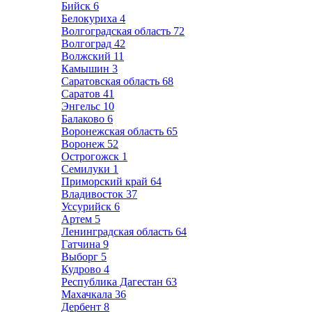
Бийск
6
Белокуриха
4
Волгоградская область
72
Волгоград
42
Волжский
11
Камышин
3
Саратовская область
68
Саратов
41
Энгельс
10
Балаково
6
Воронежская область
65
Воронеж
52
Острогожск
1
Семилуки
1
Приморский край
64
Владивосток
37
Уссурийск
6
Артем
5
Ленинградская область
64
Гатчина
9
Выборг
5
Кудрово
4
Республика Дагестан
63
Махачкала
36
Дербент
8