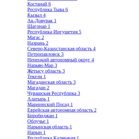
Костанай
6
Республика Тыва
6
Кызыл
4
Ак-Довурак
1
Шагонар
1
Республика Ингушетия
5
Магас
2
Назрань
2
Северо-Казахстанская область
4
Петропавловск
3
Ненецкий автономный округ
4
Нарьян-Мар
3
Жетысу область
3
Текели
1
Магаданская область
3
Магадан
2
Чувашская Республика
3
Алатырь
1
Мариинский Посад
1
Еврейская автономная область
2
Биробиджан
1
Облучье
1
Нарынская область
1
Нарын
1
Республика Калмыкия
1