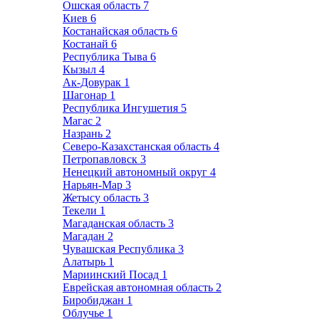
Ошская область
7
Киев
6
Костанайская область
6
Костанай
6
Республика Тыва
6
Кызыл
4
Ак-Довурак
1
Шагонар
1
Республика Ингушетия
5
Магас
2
Назрань
2
Северо-Казахстанская область
4
Петропавловск
3
Ненецкий автономный округ
4
Нарьян-Мар
3
Жетысу область
3
Текели
1
Магаданская область
3
Магадан
2
Чувашская Республика
3
Алатырь
1
Мариинский Посад
1
Еврейская автономная область
2
Биробиджан
1
Облучье
1