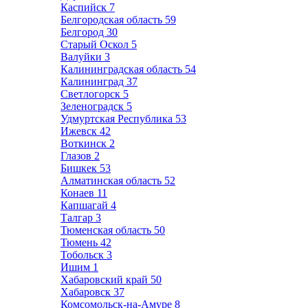
Каспийск
7
Белгородская область
59
Белгород
30
Старый Оскол
5
Валуйки
3
Калининградская область
54
Калининград
37
Светлогорск
5
Зеленоградск
5
Удмуртская Республика
53
Ижевск
42
Воткинск
2
Глазов
2
Бишкек
53
Алматинская область
52
Конаев
11
Капшагай
4
Талгар
3
Тюменская область
50
Тюмень
42
Тобольск
3
Ишим
1
Хабаровский край
50
Хабаровск
37
Комсомольск-на-Амуре
8