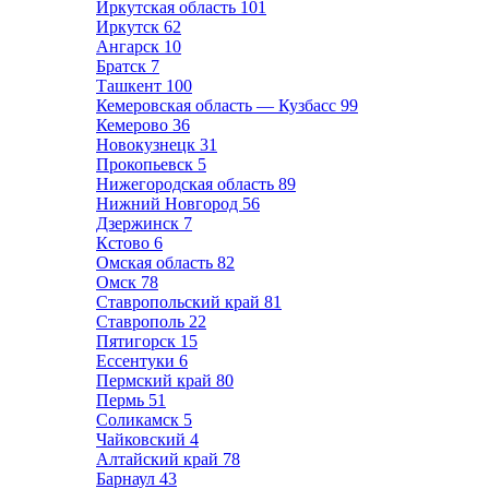
Иркутская область
101
Иркутск
62
Ангарск
10
Братск
7
Ташкент
100
Кемеровская область — Кузбасс
99
Кемерово
36
Новокузнецк
31
Прокопьевск
5
Нижегородская область
89
Нижний Новгород
56
Дзержинск
7
Кстово
6
Омская область
82
Омск
78
Ставропольский край
81
Ставрополь
22
Пятигорск
15
Ессентуки
6
Пермский край
80
Пермь
51
Соликамск
5
Чайковский
4
Алтайский край
78
Барнаул
43