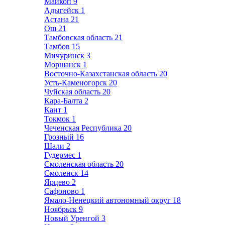
Майкоп
9
Адыгейск
1
Астана
21
Ош
21
Тамбовская область
21
Тамбов
15
Мичуринск
3
Моршанск
1
Восточно-Казахстанская область
20
Усть-Каменогорск
20
Чуйская область
20
Кара-Балта
2
Кант
1
Токмок
1
Чеченская Республика
20
Грозный
16
Шали
2
Гудермес
1
Смоленская область
20
Смоленск
14
Ярцево
2
Сафоново
1
Ямало-Ненецкий автономный округ
18
Ноябрьск
9
Новый Уренгой
3