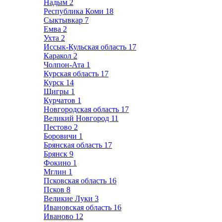
Надым
2
Республика Коми
18
Сыктывкар
7
Емва
2
Ухта
2
Иссык-Кульская область
17
Каракол
2
Чолпон-Ата
1
Курская область
17
Курск
14
Щигры
1
Курчатов
1
Новгородская область
17
Великий Новгород
11
Пестово
2
Боровичи
1
Брянская область
17
Брянск
9
Фокино
1
Мглин
1
Псковская область
16
Псков
8
Великие Луки
3
Ивановская область
16
Иваново
12