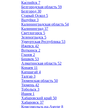
Каспийск
7
Белгородская область
59
Белгород
30
Старый Оскол
5
Валуйки
3
Калининградская область
54
Калининград
37
Светлогорск
5
Зеленоградск
5
Удмуртская Республика
53
Ижевск
42
Воткинск
2
Глазов
2
Бишкек
53
Алматинская область
52
Конаев
11
Капшагай
4
Талгар
3
Тюменская область
50
Тюмень
42
Тобольск
3
Ишим
1
Хабаровский край
50
Хабаровск
37
Комсомольск-на-Амуре
8