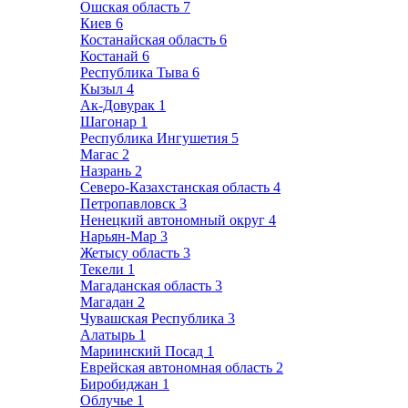
Ошская область
7
Киев
6
Костанайская область
6
Костанай
6
Республика Тыва
6
Кызыл
4
Ак-Довурак
1
Шагонар
1
Республика Ингушетия
5
Магас
2
Назрань
2
Северо-Казахстанская область
4
Петропавловск
3
Ненецкий автономный округ
4
Нарьян-Мар
3
Жетысу область
3
Текели
1
Магаданская область
3
Магадан
2
Чувашская Республика
3
Алатырь
1
Мариинский Посад
1
Еврейская автономная область
2
Биробиджан
1
Облучье
1