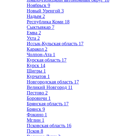
Ноябрьск
9
Новый Уренгой
3
Надым
2
Республика Коми
18
Сыктывкар
7
Емва
2
Ухта
2
Иссык-Кульская область
17
Каракол
2
Чолпон-Ата
1
Курская область
17
Курск
14
Щигры
1
Курчатов
1
Новгородская область
17
Великий Новгород
11
Пестово
2
Боровичи
1
Брянская область
17
Брянск
9
Фокино
1
Мглин
1
Псковская область
16
Псков
8