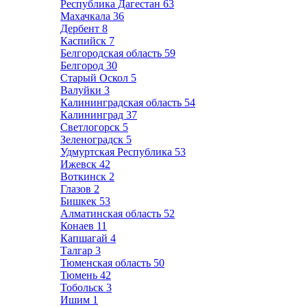
Республика Дагестан
63
Махачкала
36
Дербент
8
Каспийск
7
Белгородская область
59
Белгород
30
Старый Оскол
5
Валуйки
3
Калининградская область
54
Калининград
37
Светлогорск
5
Зеленоградск
5
Удмуртская Республика
53
Ижевск
42
Воткинск
2
Глазов
2
Бишкек
53
Алматинская область
52
Конаев
11
Капшагай
4
Талгар
3
Тюменская область
50
Тюмень
42
Тобольск
3
Ишим
1