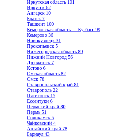
Иркутская область
101
Иркутск
62
Ангарск
10
Братск
7
Ташкент
100
Кемеровская область — Кузбасс
99
Кемерово
36
Новокузнецк
31
Прокопьевск
5
Нижегородская область
89
Нижний Новгород
56
Дзержинск
7
Кстово
6
Омская область
82
Омск
78
Ставропольский край
81
Ставрополь
22
Пятигорск
15
Ессентуки
6
Пермский край
80
Пермь
51
Соликамск
5
Чайковский
4
Алтайский край
78
Барнаул
43