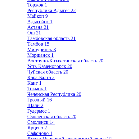
Торжок
1
Республика Адыгея
22
Майкоп
9
Адыгейск
1
Астана
21
Ош
21
Тамбовская область
21
Тамбов
15
Мичуринск
3
Моршанск
1
Восточно-Казахстанская область
20
Усть-Каменогорск
20
Чуйская область
20
Кара-Балта
2
Кант
1
Токмок
1
Чеченская Республика
20
Грозный
16
Шали
2
Гудермес
1
Смоленская область
20
Смоленск
14
Ярцево
2
Сафоново
1
Ямало-Ненецкий автономный округ
18