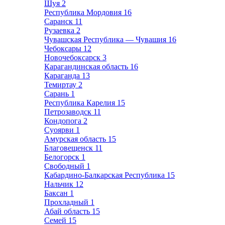
Шуя
2
Республика Мордовия
16
Саранск
11
Рузаевка
2
Чувашская Республика — Чувашия
16
Чебоксары
12
Новочебоксарск
3
Карагандинская область
16
Караганда
13
Темиртау
2
Сарань
1
Республика Карелия
15
Петрозаводск
11
Кондопога
2
Суоярви
1
Амурская область
15
Благовещенск
11
Белогорск
1
Свободный
1
Кабардино-Балкарская Республика
15
Нальчик
12
Баксан
1
Прохладный
1
Абай область
15
Семей
15