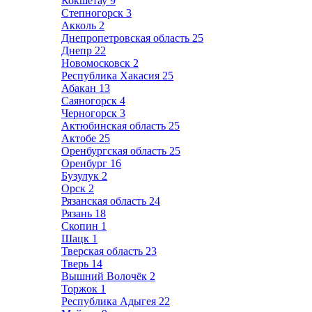
Кокшетау
9
Степногорск
3
Акколь
2
Днепропетровская область
25
Днепр
22
Новомосковск
2
Республика Хакасия
25
Абакан
13
Саяногорск
4
Черногорск
3
Актюбинская область
25
Актобе
25
Оренбургская область
25
Оренбург
16
Бузулук
2
Орск
2
Рязанская область
24
Рязань
18
Скопин
1
Шацк
1
Тверская область
23
Тверь
14
Вышний Волочёк
2
Торжок
1
Республика Адыгея
22