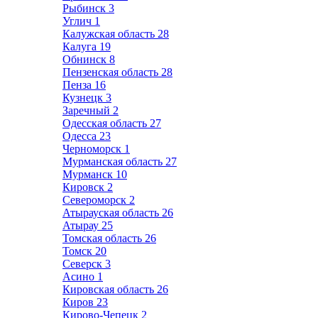
Рыбинск
3
Углич
1
Калужская область
28
Калуга
19
Обнинск
8
Пензенская область
28
Пенза
16
Кузнецк
3
Заречный
2
Одесская область
27
Одесса
23
Черноморск
1
Мурманская область
27
Мурманск
10
Кировск
2
Североморск
2
Атырауская область
26
Атырау
25
Томская область
26
Томск
20
Северск
3
Асино
1
Кировская область
26
Киров
23
Кирово-Чепецк
2