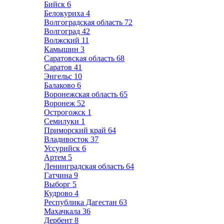
Бийск
6
Белокуриха
4
Волгоградская область
72
Волгоград
42
Волжский
11
Камышин
3
Саратовская область
68
Саратов
41
Энгельс
10
Балаково
6
Воронежская область
65
Воронеж
52
Острогожск
1
Семилуки
1
Приморский край
64
Владивосток
37
Уссурийск
6
Артем
5
Ленинградская область
64
Гатчина
9
Выборг
5
Кудрово
4
Республика Дагестан
63
Махачкала
36
Дербент
8