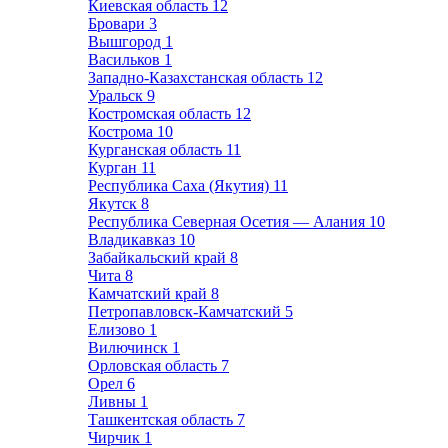
Киевская область
12
Бровари
3
Вышгород
1
Васильков
1
Западно-Казахстанская область
12
Уральск
9
Костромская область
12
Кострома
10
Курганская область
11
Курган
11
Республика Саха (Якутия)
11
Якутск
8
Республика Северная Осетия — Алания
10
Владикавказ
10
Забайкальский край
8
Чита
8
Камчатский край
8
Петропавловск-Камчатский
5
Елизово
1
Вилючинск
1
Орловская область
7
Орел
6
Ливны
1
Ташкентская область
7
Чирчик
1