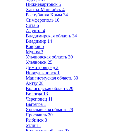
Нижневартовск
5
Ханты-Мансийск
4
Республика Крым
34
Симферополь
10
Ялта
6
Алушта
4
Владимирская область
34
Владимир
14
Ковров
5
Муром
3
Ульяновская область
30
Ульяновск
25
Димитровград
2
Новоульяновск
1
Мангистауская область
30
Актау
28
Вологодская область
29
Вологда
13
Череповец
11
Вытегра
1
Ярославская область
29
Ярославль
20
Рыбинск
3
Углич
1
Калужская область
28