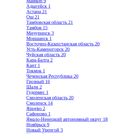
Майкоп
9
Адыгейск
1
Астана
21
Ош
21
Тамбовская область
21
Тамбов
15
Мичуринск
3
Моршанск
1
Восточно-Казахстанская область
20
Усть-Каменогорск
20
Чуйская область
20
Кара-Балта
2
Кант
1
Токмок
1
Чеченская Республика
20
Грозный
16
Шали
2
Гудермес
1
Смоленская область
20
Смоленск
14
Ярцево
2
Сафоново
1
Ямало-Ненецкий автономный округ
18
Ноябрьск
9
Новый Уренгой
3