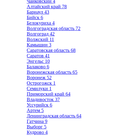
Чайковский
4
Алтайский край
78
Барнаул
43
Бийск
6
Белокуриха
4
Волгоградская область
72
Волгоград
42
Волжский
11
Камышин
3
Саратовская область
68
Саратов
41
Энгельс
10
Балаково
6
Воронежская область
65
Воронеж
52
Острогожск
1
Семилуки
1
Приморский край
64
Владивосток
37
Уссурийск
6
Артем
5
Ленинградская область
64
Гатчина
9
Выборг
5
Кудрово
4