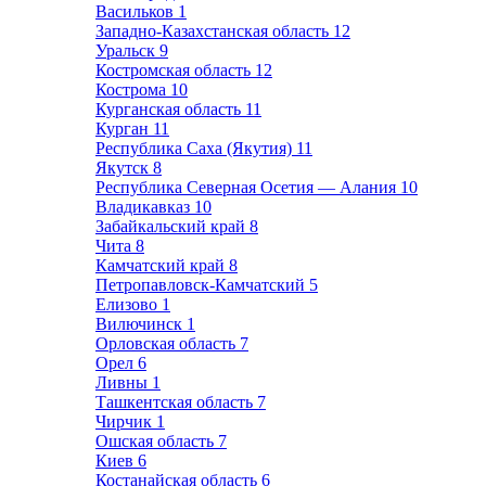
Васильков
1
Западно-Казахстанская область
12
Уральск
9
Костромская область
12
Кострома
10
Курганская область
11
Курган
11
Республика Саха (Якутия)
11
Якутск
8
Республика Северная Осетия — Алания
10
Владикавказ
10
Забайкальский край
8
Чита
8
Камчатский край
8
Петропавловск-Камчатский
5
Елизово
1
Вилючинск
1
Орловская область
7
Орел
6
Ливны
1
Ташкентская область
7
Чирчик
1
Ошская область
7
Киев
6
Костанайская область
6