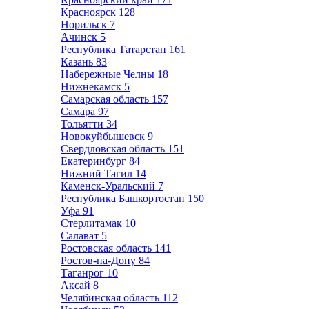
Красноярск
128
Норильск
7
Ачинск
5
Республика Татарстан
161
Казань
83
Набережные Челны
18
Нижнекамск
5
Самарская область
157
Самара
97
Тольятти
34
Новокуйбышевск
9
Свердловская область
151
Екатеринбург
84
Нижний Тагил
14
Каменск-Уральский
7
Республика Башкортостан
150
Уфа
91
Стерлитамак
10
Салават
5
Ростовская область
141
Ростов-на-Дону
84
Таганрог
10
Аксай
8
Челябинская область
112