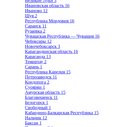
Великие Луки
3
Ивановская область
16
Иваново
12
Шуя
2
Республика Мордовия
16
Саранск
11
Рузаевка
2
Чувашская Республика — Чувашия
16
Чебоксары
12
Новочебоксарск
3
Карагандинская область
16
Караганда
13
Темиртау
2
Сарань
1
Республика Карелия
15
Петрозаводск
11
Кондопога
2
Суоярви
1
Амурская область
15
Благовещенск
11
Белогорск
1
Свободный
1
Кабардино-Балкарская Республика
15
Нальчик
12
Баксан
1