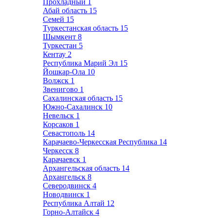
Прохладный
1
Абай область
15
Семей
15
Туркестанская область
15
Шымкент
8
Туркестан
5
Кентау
2
Республика Марий Эл
15
Йошкар-Ола
10
Волжск
1
Звенигово
1
Сахалинская область
15
Южно-Сахалинск
10
Невельск
1
Корсаков
1
Севастополь
14
Карачаево-Черкесская Республика
14
Черкесск
8
Карачаевск
1
Архангельская область
14
Архангельск
8
Северодвинск
4
Новодвинск
1
Республика Алтай
12
Горно-Алтайск
4