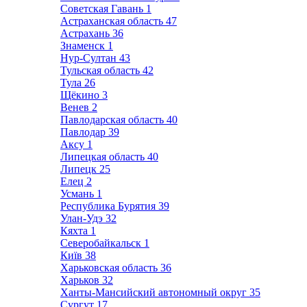
Советская Гавань
1
Астраханская область
47
Астрахань
36
Знаменск
1
Нур-Султан
43
Тульская область
42
Тула
26
Щёкино
3
Венев
2
Павлодарская область
40
Павлодар
39
Аксу
1
Липецкая область
40
Липецк
25
Елец
2
Усмань
1
Республика Бурятия
39
Улан-Удэ
32
Кяхта
1
Северобайкальск
1
Київ
38
Харьковская область
36
Харьков
32
Ханты-Мансийский автономный округ
35
Сургут
17