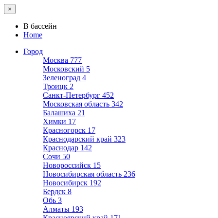
×
В бассейн
Home
Город
Москва
777
Московский
5
Зеленоград
4
Троицк
2
Санкт-Петербург
452
Московская область
342
Балашиха
21
Химки
17
Красногорск
17
Краснодарский край
323
Краснодар
142
Сочи
50
Новороссийск
15
Новосибирская область
236
Новосибирск
192
Бердск
8
Обь
3
Алматы
193
Красноярский край
171