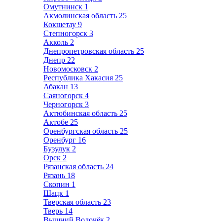
Омутнинск
1
Акмолинская область
25
Кокшетау
9
Степногорск
3
Акколь
2
Днепропетровская область
25
Днепр
22
Новомосковск
2
Республика Хакасия
25
Абакан
13
Саяногорск
4
Черногорск
3
Актюбинская область
25
Актобе
25
Оренбургская область
25
Оренбург
16
Бузулук
2
Орск
2
Рязанская область
24
Рязань
18
Скопин
1
Шацк
1
Тверская область
23
Тверь
14
Вышний Волочёк
2