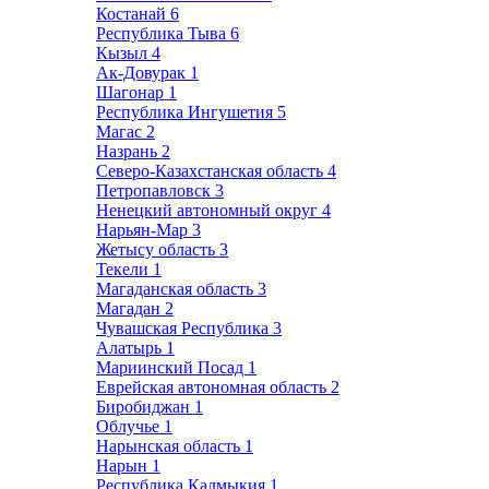
Костанай
6
Республика Тыва
6
Кызыл
4
Ак-Довурак
1
Шагонар
1
Республика Ингушетия
5
Магас
2
Назрань
2
Северо-Казахстанская область
4
Петропавловск
3
Ненецкий автономный округ
4
Нарьян-Мар
3
Жетысу область
3
Текели
1
Магаданская область
3
Магадан
2
Чувашская Республика
3
Алатырь
1
Мариинский Посад
1
Еврейская автономная область
2
Биробиджан
1
Облучье
1
Нарынская область
1
Нарын
1
Республика Калмыкия
1