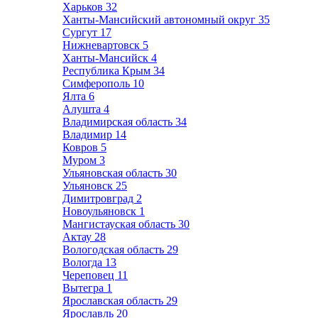
Харьков
32
Ханты-Мансийский автономный округ
35
Сургут
17
Нижневартовск
5
Ханты-Мансийск
4
Республика Крым
34
Симферополь
10
Ялта
6
Алушта
4
Владимирская область
34
Владимир
14
Ковров
5
Муром
3
Ульяновская область
30
Ульяновск
25
Димитровград
2
Новоульяновск
1
Мангистауская область
30
Актау
28
Вологодская область
29
Вологда
13
Череповец
11
Вытегра
1
Ярославская область
29
Ярославль
20