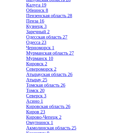
Калуга
19
Обнинск
8
Пензенская область
28
Пенза
16
Кузнецк
3
Заречный
2
Одесская область
27
Одесса
23
Черноморск
1
Мурманская область
27
Мурманск
10
Кировск
2
Североморск
2
Атырауская область
26
Атырау
25
Томская область
26
Томск
20
Северск
3
Асино
1
Кировская область
26
Киров
23
Кирово-Чепецк
2
Омутнинск
1
Акмолинская область
25