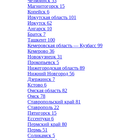
Челябинск
53
Магнитогорск
15
Копейск
6
Иркутская область
101
Иркутск
62
Ангарск
10
Братск
7
Ташкент
100
Кемеровская область — Кузбасс
99
Кемерово
36
Новокузнецк
31
Прокопьевск
5
Нижегородская область
89
Нижний Новгород
56
Дзержинск
7
Кстово
6
Омская область
82
Омск
78
Ставропольский край
81
Ставрополь
22
Пятигорск
15
Ессентуки
6
Пермский край
80
Пермь
51
Соликамск
5