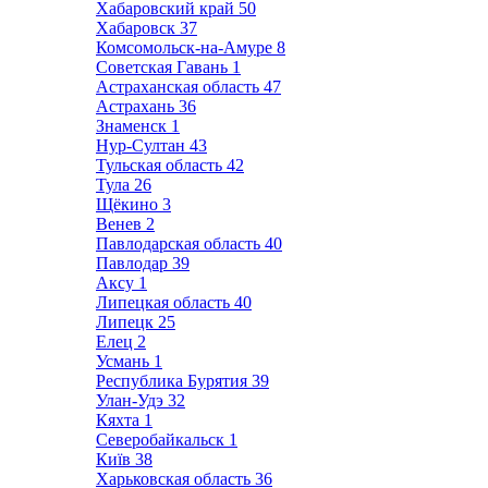
Хабаровский край
50
Хабаровск
37
Комсомольск-на-Амуре
8
Советская Гавань
1
Астраханская область
47
Астрахань
36
Знаменск
1
Нур-Султан
43
Тульская область
42
Тула
26
Щёкино
3
Венев
2
Павлодарская область
40
Павлодар
39
Аксу
1
Липецкая область
40
Липецк
25
Елец
2
Усмань
1
Республика Бурятия
39
Улан-Удэ
32
Кяхта
1
Северобайкальск
1
Київ
38
Харьковская область
36