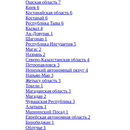
Ошская область
7
Киев
6
Костанайская область
6
Костанай
6
Республика Тыва
6
Кызыл
4
Ак-Довурак
1
Шагонар
1
Республика Ингушетия
5
Магас
2
Назрань
2
Северо-Казахстанская область
4
Петропавловск
3
Ненецкий автономный округ
4
Нарьян-Мар
3
Жетысу область
3
Текели
1
Магаданская область
3
Магадан
2
Чувашская Республика
3
Алатырь
1
Мариинский Посад
1
Еврейская автономная область
2
Биробиджан
1
Облучье
1