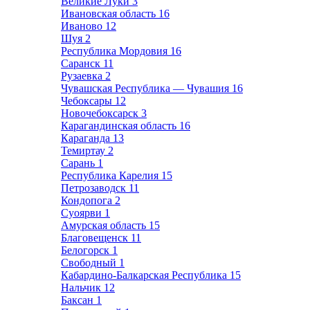
Великие Луки
3
Ивановская область
16
Иваново
12
Шуя
2
Республика Мордовия
16
Саранск
11
Рузаевка
2
Чувашская Республика — Чувашия
16
Чебоксары
12
Новочебоксарск
3
Карагандинская область
16
Караганда
13
Темиртау
2
Сарань
1
Республика Карелия
15
Петрозаводск
11
Кондопога
2
Суоярви
1
Амурская область
15
Благовещенск
11
Белогорск
1
Свободный
1
Кабардино-Балкарская Республика
15
Нальчик
12
Баксан
1