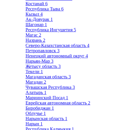
Костанай
6
Республика Тыва
6
Кызыл
4
Ак-Довурак
1
Шагонар
1
Республика Ингушетия
5
Магас
2
Назрань
2
Северо-Казахстанская область
4
Петропавловск
3
Ненецкий автономный округ
4
Нарьян-Мар
3
Жетысу область
3
Текели
1
Магаданская область
3
Магадан
2
Чувашская Республика
3
Алатырь
1
Мариинский Посад
1
Еврейская автономная область
2
Биробиджан
1
Облучье
1
Нарынская область
1
Нарын
1
Республика Калмыкия
1