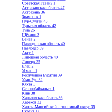
Советская Гавань
1
Астраханская область
47
Астрахань
36
Знаменск
1
Нур-Султан
43
Тульская область
42
Тула
26
Щёкино
3
Венев
2
Павлодарская область
40
Павлодар
39
Аксу
1
Липецкая область
40
Липецк
25
Елец
2
Усмань
1
Республика Бурятия
39
Улан-Удэ
32
Кяхта
1
Северобайкальск
1
Київ
38
Харьковская область
36
Харьков
32
Ханты-Мансийский автономный округ
35
Сургут
17