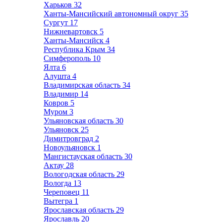
Харьков
32
Ханты-Мансийский автономный округ
35
Сургут
17
Нижневартовск
5
Ханты-Мансийск
4
Республика Крым
34
Симферополь
10
Ялта
6
Алушта
4
Владимирская область
34
Владимир
14
Ковров
5
Муром
3
Ульяновская область
30
Ульяновск
25
Димитровград
2
Новоульяновск
1
Мангистауская область
30
Актау
28
Вологодская область
29
Вологда
13
Череповец
11
Вытегра
1
Ярославская область
29
Ярославль
20