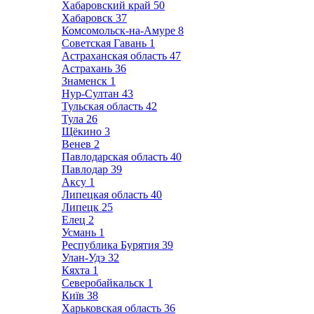
Хабаровский край
50
Хабаровск
37
Комсомольск-на-Амуре
8
Советская Гавань
1
Астраханская область
47
Астрахань
36
Знаменск
1
Нур-Султан
43
Тульская область
42
Тула
26
Щёкино
3
Венев
2
Павлодарская область
40
Павлодар
39
Аксу
1
Липецкая область
40
Липецк
25
Елец
2
Усмань
1
Республика Бурятия
39
Улан-Удэ
32
Кяхта
1
Северобайкальск
1
Київ
38
Харьковская область
36