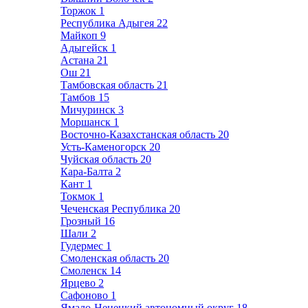
Торжок
1
Республика Адыгея
22
Майкоп
9
Адыгейск
1
Астана
21
Ош
21
Тамбовская область
21
Тамбов
15
Мичуринск
3
Моршанск
1
Восточно-Казахстанская область
20
Усть-Каменогорск
20
Чуйская область
20
Кара-Балта
2
Кант
1
Токмок
1
Чеченская Республика
20
Грозный
16
Шали
2
Гудермес
1
Смоленская область
20
Смоленск
14
Ярцево
2
Сафоново
1
Ямало-Ненецкий автономный округ
18