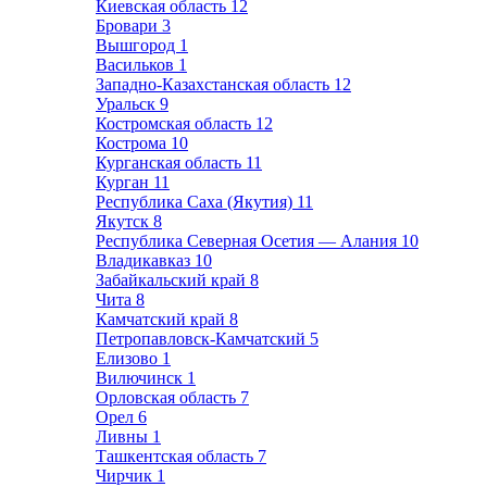
Киевская область
12
Бровари
3
Вышгород
1
Васильков
1
Западно-Казахстанская область
12
Уральск
9
Костромская область
12
Кострома
10
Курганская область
11
Курган
11
Республика Саха (Якутия)
11
Якутск
8
Республика Северная Осетия — Алания
10
Владикавказ
10
Забайкальский край
8
Чита
8
Камчатский край
8
Петропавловск-Камчатский
5
Елизово
1
Вилючинск
1
Орловская область
7
Орел
6
Ливны
1
Ташкентская область
7
Чирчик
1