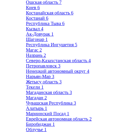
Ошская область
7
Киев
6
Костанайская область
6
Костанай
6
Республика Тыва
6
Кызыл
4
Ак-Довурак
1
Шагонар
1
Республика Ингушетия
5
Магас
2
Назрань
2
Северо-Казахстанская область
4
Петропавловск
3
Ненецкий автономный округ
4
Нарьян-Мар
3
Жетысу область
3
Текели
1
Магаданская область
3
Магадан
2
Чувашская Республика
3
Алатырь
1
Мариинский Посад
1
Еврейская автономная область
2
Биробиджан
1
Облучье
1