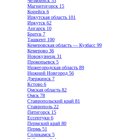
Челябинск
53
Магнитогорск
15
Копейск
6
Иркутская область
101
Иркутск
62
Ангарск
10
Братск
7
Ташкент
100
Кемеровская область — Кузбасс
99
Кемерово
36
Новокузнецк
31
Прокопьевск
5
Нижегородская область
89
Нижний Новгород
56
Дзержинск
7
Кстово
6
Омская область
82
Омск
78
Ставропольский край
81
Ставрополь
22
Пятигорск
15
Ессентуки
6
Пермский край
80
Пермь
51
Соликамск
5