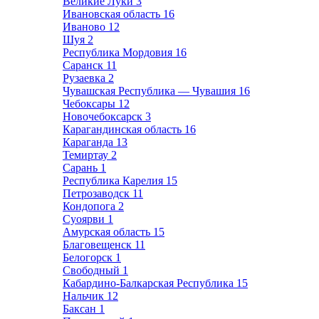
Великие Луки
3
Ивановская область
16
Иваново
12
Шуя
2
Республика Мордовия
16
Саранск
11
Рузаевка
2
Чувашская Республика — Чувашия
16
Чебоксары
12
Новочебоксарск
3
Карагандинская область
16
Караганда
13
Темиртау
2
Сарань
1
Республика Карелия
15
Петрозаводск
11
Кондопога
2
Суоярви
1
Амурская область
15
Благовещенск
11
Белогорск
1
Свободный
1
Кабардино-Балкарская Республика
15
Нальчик
12
Баксан
1