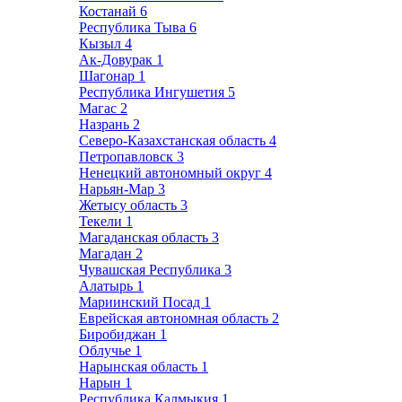
Костанай
6
Республика Тыва
6
Кызыл
4
Ак-Довурак
1
Шагонар
1
Республика Ингушетия
5
Магас
2
Назрань
2
Северо-Казахстанская область
4
Петропавловск
3
Ненецкий автономный округ
4
Нарьян-Мар
3
Жетысу область
3
Текели
1
Магаданская область
3
Магадан
2
Чувашская Республика
3
Алатырь
1
Мариинский Посад
1
Еврейская автономная область
2
Биробиджан
1
Облучье
1
Нарынская область
1
Нарын
1
Республика Калмыкия
1