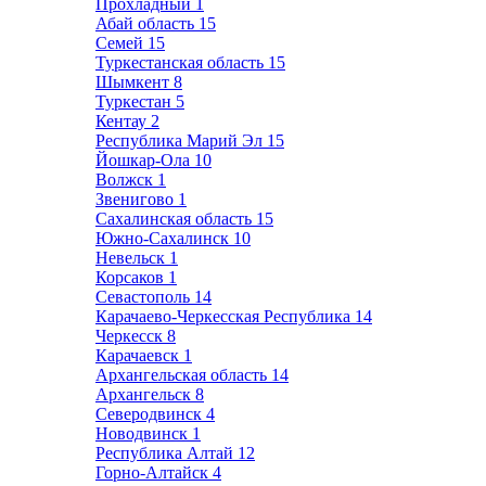
Прохладный
1
Абай область
15
Семей
15
Туркестанская область
15
Шымкент
8
Туркестан
5
Кентау
2
Республика Марий Эл
15
Йошкар-Ола
10
Волжск
1
Звенигово
1
Сахалинская область
15
Южно-Сахалинск
10
Невельск
1
Корсаков
1
Севастополь
14
Карачаево-Черкесская Республика
14
Черкесск
8
Карачаевск
1
Архангельская область
14
Архангельск
8
Северодвинск
4
Новодвинск
1
Республика Алтай
12
Горно-Алтайск
4