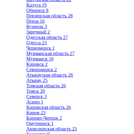
Калуга
19
Обнинск
8
Пензенская область
28
Пенза
16
Кузнецк
3
Заречный
2
Одесская область
27
Одесса
23
Черноморск
1
Мурманская область
27
Мурманск
10
Кировск
2
Североморск
2
Атырауская область
26
Атырау
25
Томская область
26
Томск
20
Северск
3
Асино
1
Кировская область
26
Киров
23
Кирово-Чепецк
2
Омутнинск
1
Акмолинская область
25