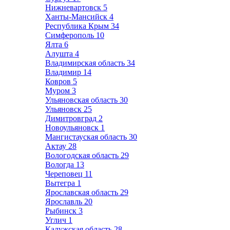
Нижневартовск
5
Ханты-Мансийск
4
Республика Крым
34
Симферополь
10
Ялта
6
Алушта
4
Владимирская область
34
Владимир
14
Ковров
5
Муром
3
Ульяновская область
30
Ульяновск
25
Димитровград
2
Новоульяновск
1
Мангистауская область
30
Актау
28
Вологодская область
29
Вологда
13
Череповец
11
Вытегра
1
Ярославская область
29
Ярославль
20
Рыбинск
3
Углич
1
Калужская область
28