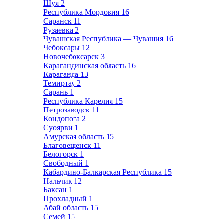
Шуя
2
Республика Мордовия
16
Саранск
11
Рузаевка
2
Чувашская Республика — Чувашия
16
Чебоксары
12
Новочебоксарск
3
Карагандинская область
16
Караганда
13
Темиртау
2
Сарань
1
Республика Карелия
15
Петрозаводск
11
Кондопога
2
Суоярви
1
Амурская область
15
Благовещенск
11
Белогорск
1
Свободный
1
Кабардино-Балкарская Республика
15
Нальчик
12
Баксан
1
Прохладный
1
Абай область
15
Семей
15