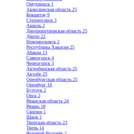
Омутнинск
1
Акмолинская область
25
Кокшетау
9
Степногорск
3
Акколь
2
Днепропетровская область
25
Днепр
22
Новомосковск
2
Республика Хакасия
25
Абакан
13
Саяногорск
4
Черногорск
3
Актюбинская область
25
Актобе
25
Оренбургская область
25
Оренбург
16
Бузулук
2
Орск
2
Рязанская область
24
Рязань
18
Скопин
1
Шацк
1
Тверская область
23
Тверь
14
Вышний Волочёк
2