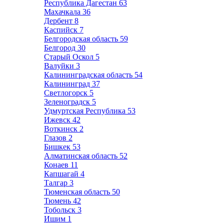
Республика Дагестан
63
Махачкала
36
Дербент
8
Каспийск
7
Белгородская область
59
Белгород
30
Старый Оскол
5
Валуйки
3
Калининградская область
54
Калининград
37
Светлогорск
5
Зеленоградск
5
Удмуртская Республика
53
Ижевск
42
Воткинск
2
Глазов
2
Бишкек
53
Алматинская область
52
Конаев
11
Капшагай
4
Талгар
3
Тюменская область
50
Тюмень
42
Тобольск
3
Ишим
1