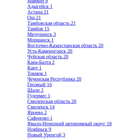
Майкоп
9
Адыгейск
1
Астана
21
Ош
21
Тамбовская область
21
Тамбов
15
Мичуринск
3
Моршанск
1
Восточно-Казахстанская область
20
Усть-Каменогорск
20
Чуйская область
20
Кара-Балта
2
Кант
1
Токмок
1
Чеченская Республика
20
Грозный
16
Шали
2
Гудермес
1
Смоленская область
20
Смоленск
14
Ярцево
2
Сафоново
1
Ямало-Ненецкий автономный округ
18
Ноябрьск
9
Новый Уренгой
3