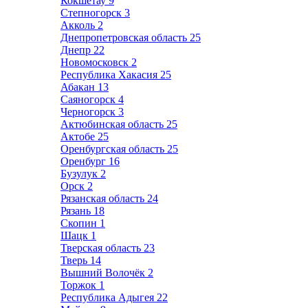
Кокшетау
9
Степногорск
3
Акколь
2
Днепропетровская область
25
Днепр
22
Новомосковск
2
Республика Хакасия
25
Абакан
13
Саяногорск
4
Черногорск
3
Актюбинская область
25
Актобе
25
Оренбургская область
25
Оренбург
16
Бузулук
2
Орск
2
Рязанская область
24
Рязань
18
Скопин
1
Шацк
1
Тверская область
23
Тверь
14
Вышний Волочёк
2
Торжок
1
Республика Адыгея
22