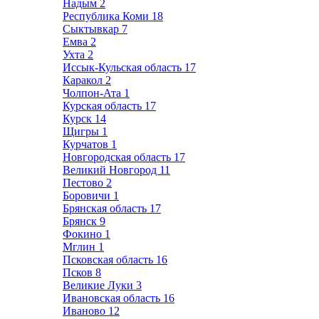
Надым
2
Республика Коми
18
Сыктывкар
7
Емва
2
Ухта
2
Иссык-Кульская область
17
Каракол
2
Чолпон-Ата
1
Курская область
17
Курск
14
Щигры
1
Курчатов
1
Новгородская область
17
Великий Новгород
11
Пестово
2
Боровичи
1
Брянская область
17
Брянск
9
Фокино
1
Мглин
1
Псковская область
16
Псков
8
Великие Луки
3
Ивановская область
16
Иваново
12