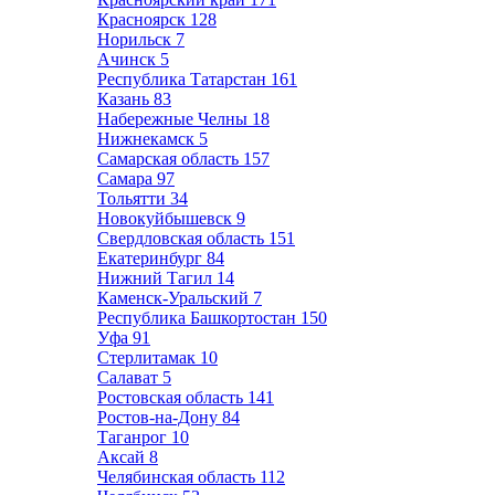
Красноярск
128
Норильск
7
Ачинск
5
Республика Татарстан
161
Казань
83
Набережные Челны
18
Нижнекамск
5
Самарская область
157
Самара
97
Тольятти
34
Новокуйбышевск
9
Свердловская область
151
Екатеринбург
84
Нижний Тагил
14
Каменск-Уральский
7
Республика Башкортостан
150
Уфа
91
Стерлитамак
10
Салават
5
Ростовская область
141
Ростов-на-Дону
84
Таганрог
10
Аксай
8
Челябинская область
112