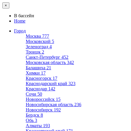
×
В бассейн
Home
Город
Москва
777
Московский
5
Зеленоград
4
Троицк
2
Санкт-Петербург
452
Московская область
342
Балашиха
21
Химки
17
Красногорск
17
Краснодарский край
323
Краснодар
142
Сочи
50
Новороссийск
15
Новосибирская область
236
Новосибирск
192
Бердск
8
Обь
3
Алматы
193
Красноярский край
171