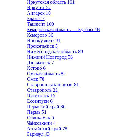
Иркутская область
101
Иркутск
62
Ангарск
10
Братск
7
Ташкент
100
Кемеровская область — Кузбасс
99
Кемерово
36
Новокузнецк
31
Прокопьевск
5
Нижегородская область
89
Нижний Новгород
56
Дзержинск
7
Кстово
6
Омская область
82
Омск
78
Ставропольский край
81
Ставрополь
22
Пятигорск
15
Ессентуки
6
Пермский край
80
Пермь
51
Соликамск
5
Чайковский
4
Алтайский край
78
Барнаул
43