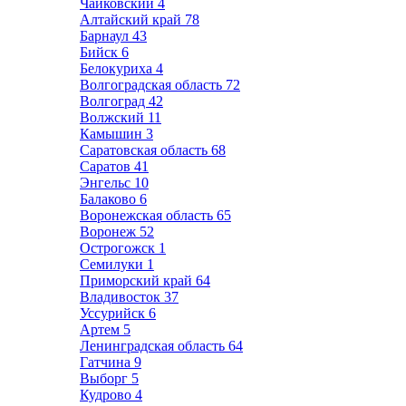
Чайковский
4
Алтайский край
78
Барнаул
43
Бийск
6
Белокуриха
4
Волгоградская область
72
Волгоград
42
Волжский
11
Камышин
3
Саратовская область
68
Саратов
41
Энгельс
10
Балаково
6
Воронежская область
65
Воронеж
52
Острогожск
1
Семилуки
1
Приморский край
64
Владивосток
37
Уссурийск
6
Артем
5
Ленинградская область
64
Гатчина
9
Выборг
5
Кудрово
4