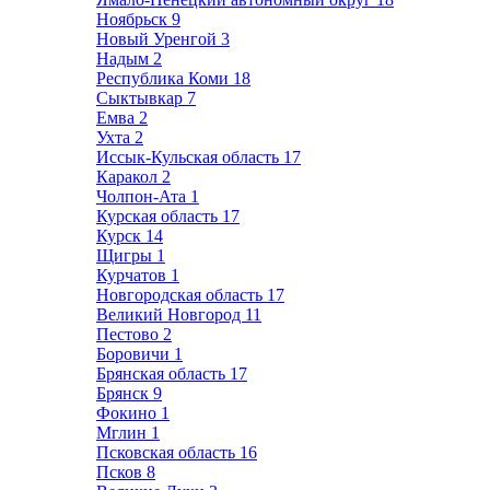
Ноябрьск
9
Новый Уренгой
3
Надым
2
Республика Коми
18
Сыктывкар
7
Емва
2
Ухта
2
Иссык-Кульская область
17
Каракол
2
Чолпон-Ата
1
Курская область
17
Курск
14
Щигры
1
Курчатов
1
Новгородская область
17
Великий Новгород
11
Пестово
2
Боровичи
1
Брянская область
17
Брянск
9
Фокино
1
Мглин
1
Псковская область
16
Псков
8