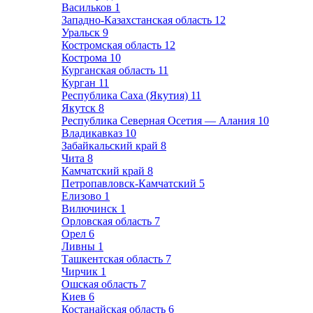
Васильков
1
Западно-Казахстанская область
12
Уральск
9
Костромская область
12
Кострома
10
Курганская область
11
Курган
11
Республика Саха (Якутия)
11
Якутск
8
Республика Северная Осетия — Алания
10
Владикавказ
10
Забайкальский край
8
Чита
8
Камчатский край
8
Петропавловск-Камчатский
5
Елизово
1
Вилючинск
1
Орловская область
7
Орел
6
Ливны
1
Ташкентская область
7
Чирчик
1
Ошская область
7
Киев
6
Костанайская область
6