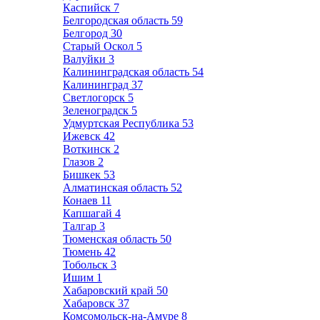
Каспийск
7
Белгородская область
59
Белгород
30
Старый Оскол
5
Валуйки
3
Калининградская область
54
Калининград
37
Светлогорск
5
Зеленоградск
5
Удмуртская Республика
53
Ижевск
42
Воткинск
2
Глазов
2
Бишкек
53
Алматинская область
52
Конаев
11
Капшагай
4
Талгар
3
Тюменская область
50
Тюмень
42
Тобольск
3
Ишим
1
Хабаровский край
50
Хабаровск
37
Комсомольск-на-Амуре
8