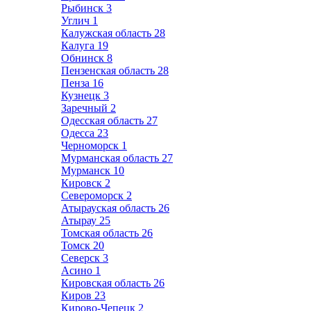
Рыбинск
3
Углич
1
Калужская область
28
Калуга
19
Обнинск
8
Пензенская область
28
Пенза
16
Кузнецк
3
Заречный
2
Одесская область
27
Одесса
23
Черноморск
1
Мурманская область
27
Мурманск
10
Кировск
2
Североморск
2
Атырауская область
26
Атырау
25
Томская область
26
Томск
20
Северск
3
Асино
1
Кировская область
26
Киров
23
Кирово-Чепецк
2