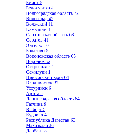
Бийск
6
Белокуриха
4
Волгоградская область
72
Волгоград
42
Волжский
11
Камышин
3
Саратовская область
68
Саратов
41
Энгельс
10
Балаково
6
Воронежская область
65
Воронеж
52
Острогожск
1
Семилуки
1
Приморский край
64
Владивосток
37
Уссурийск
6
Артем
5
Ленинградская область
64
Гатчина
9
Выборг
5
Кудрово
4
Республика Дагестан
63
Махачкала
36
Дербент
8