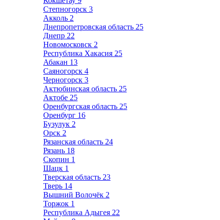
Кокшетау
9
Степногорск
3
Акколь
2
Днепропетровская область
25
Днепр
22
Новомосковск
2
Республика Хакасия
25
Абакан
13
Саяногорск
4
Черногорск
3
Актюбинская область
25
Актобе
25
Оренбургская область
25
Оренбург
16
Бузулук
2
Орск
2
Рязанская область
24
Рязань
18
Скопин
1
Шацк
1
Тверская область
23
Тверь
14
Вышний Волочёк
2
Торжок
1
Республика Адыгея
22