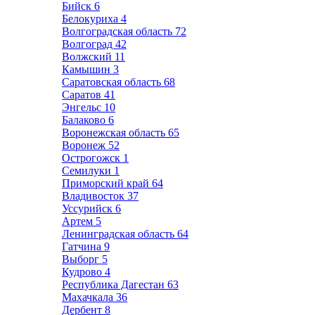
Бийск
6
Белокуриха
4
Волгоградская область
72
Волгоград
42
Волжский
11
Камышин
3
Саратовская область
68
Саратов
41
Энгельс
10
Балаково
6
Воронежская область
65
Воронеж
52
Острогожск
1
Семилуки
1
Приморский край
64
Владивосток
37
Уссурийск
6
Артем
5
Ленинградская область
64
Гатчина
9
Выборг
5
Кудрово
4
Республика Дагестан
63
Махачкала
36
Дербент
8