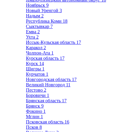
Ноябрьск
9
Новый Уренгой
3
Надым
2
Республика Коми
18
Сыктывкар
7
Емва
2
Ухта
2
Иссык-Кульская область
17
Каракол
2
Чолпон-Ата
1
Курская область
17
Курск
14
Щигры
1
Курчатов
1
Новгородская область
17
Великий Новгород
11
Пестово
2
Боровичи
1
Брянская область
17
Брянск
9
Фокино
1
Мглин
1
Псковская область
16
Псков
8