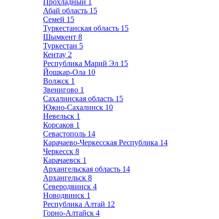
Прохладный
1
Абай область
15
Семей
15
Туркестанская область
15
Шымкент
8
Туркестан
5
Кентау
2
Республика Марий Эл
15
Йошкар-Ола
10
Волжск
1
Звенигово
1
Сахалинская область
15
Южно-Сахалинск
10
Невельск
1
Корсаков
1
Севастополь
14
Карачаево-Черкесская Республика
14
Черкесск
8
Карачаевск
1
Архангельская область
14
Архангельск
8
Северодвинск
4
Новодвинск
1
Республика Алтай
12
Горно-Алтайск
4