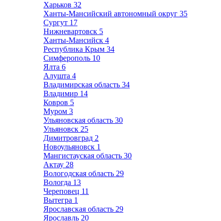
Харьков
32
Ханты-Мансийский автономный округ
35
Сургут
17
Нижневартовск
5
Ханты-Мансийск
4
Республика Крым
34
Симферополь
10
Ялта
6
Алушта
4
Владимирская область
34
Владимир
14
Ковров
5
Муром
3
Ульяновская область
30
Ульяновск
25
Димитровград
2
Новоульяновск
1
Мангистауская область
30
Актау
28
Вологодская область
29
Вологда
13
Череповец
11
Вытегра
1
Ярославская область
29
Ярославль
20