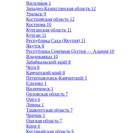
Васильков
1
Западно-Казахстанская область
12
Уральск
9
Костромская область
12
Кострома
10
Курганская область
11
Курган
11
Республика Саха (Якутия)
11
Якутск
8
Республика Северная Осетия — Алания
10
Владикавказ
10
Забайкальский край
8
Чита
8
Камчатский край
8
Петропавловск-Камчатский
5
Елизово
1
Вилючинск
1
Орловская область
7
Орел
6
Ливны
1
Ташкентская область
7
Чирчик
1
Ошская область
7
Киев
6
Костанайская область
6