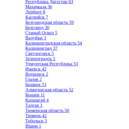
Республика Дагестан
63
Махачкала
36
Дербент
8
Каспийск
7
Белгородская область
59
Белгород
30
Старый Оскол
5
Валуйки
3
Калининградская область
54
Калининград
37
Светлогорск
5
Зеленоградск
5
Удмуртская Республика
53
Ижевск
42
Воткинск
2
Глазов
2
Бишкек
53
Алматинская область
52
Конаев
11
Капшагай
4
Талгар
3
Тюменская область
50
Тюмень
42
Тобольск
3
Ишим
1