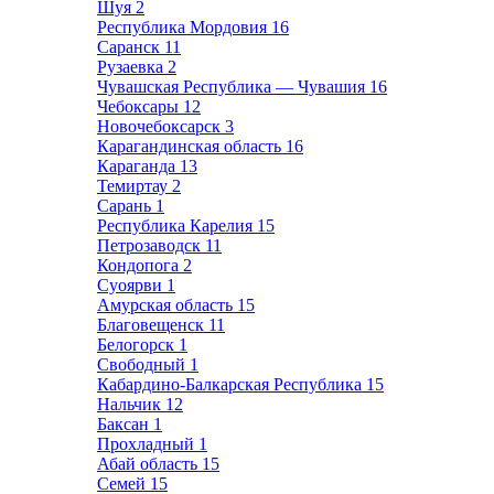
Шуя
2
Республика Мордовия
16
Саранск
11
Рузаевка
2
Чувашская Республика — Чувашия
16
Чебоксары
12
Новочебоксарск
3
Карагандинская область
16
Караганда
13
Темиртау
2
Сарань
1
Республика Карелия
15
Петрозаводск
11
Кондопога
2
Суоярви
1
Амурская область
15
Благовещенск
11
Белогорск
1
Свободный
1
Кабардино-Балкарская Республика
15
Нальчик
12
Баксан
1
Прохладный
1
Абай область
15
Семей
15