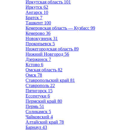
Иркутская область
101
Иркутск
62
Ангарск
10
Братск
7
Ташкент
100
Кемеровская область — Кузбасс
99
Кемерово
36
Новокузнецк
31
Прокопьевск
5
Нижегородская область
89
Нижний Новгород
56
Дзержинск
7
Кстово
6
Омская область
82
Омск
78
Ставропольский край
81
Ставрополь
22
Пятигорск
15
Ессентуки
6
Пермский край
80
Пермь
51
Соликамск
5
Чайковский
4
Алтайский край
78
Барнаул
43