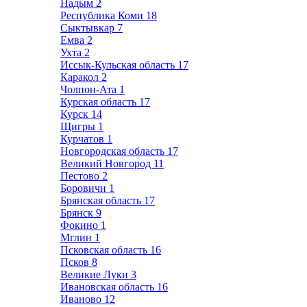
Надым
2
Республика Коми
18
Сыктывкар
7
Емва
2
Ухта
2
Иссык-Кульская область
17
Каракол
2
Чолпон-Ата
1
Курская область
17
Курск
14
Щигры
1
Курчатов
1
Новгородская область
17
Великий Новгород
11
Пестово
2
Боровичи
1
Брянская область
17
Брянск
9
Фокино
1
Мглин
1
Псковская область
16
Псков
8
Великие Луки
3
Ивановская область
16
Иваново
12