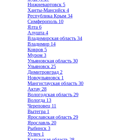
Нижневартовск
5
Ханты-Мансийск
4
Республика Крым
34
Симферополь
10
Ялта
6
Алушта
4
Владимирская область
34
Владимир
14
Ковров
5
Муром
3
Ульяновская область
30
Ульяновск
25
Димитровград
2
Новоульяновск
1
Мангистауская область
30
Актау
28
Вологодская область
29
Вологда
13
Череповец
11
Вытегра
1
Ярославская область
29
Ярославль
20
Рыбинск
3
Углич
1
Калужская область
28