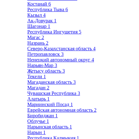
Костанай
6
Республика Тыва
6
Кызыл
4
Ак-Довурак
1
Шагонар
1
Республика Ингушетия
5
Магас
2
Назрань
2
Северо-Казахстанская область
4
Петропавловск
3
Ненецкий автономный округ
4
Нарьян-Мар
3
Жетысу область
3
Текели
1
Магаданская область
3
Магадан
2
Чувашская Республика
3
Алатырь
1
Мариинский Посад
1
Еврейская автономная область
2
Биробиджан
1
Облучье
1
Нарынская область
1
Нарын
1
Республика Калмыкия
1