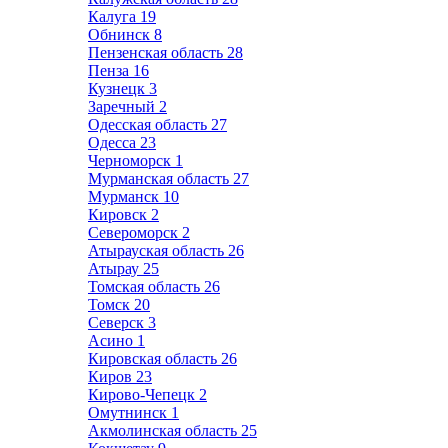
Калуга
19
Обнинск
8
Пензенская область
28
Пенза
16
Кузнецк
3
Заречный
2
Одесская область
27
Одесса
23
Черноморск
1
Мурманская область
27
Мурманск
10
Кировск
2
Североморск
2
Атырауская область
26
Атырау
25
Томская область
26
Томск
20
Северск
3
Асино
1
Кировская область
26
Киров
23
Кирово-Чепецк
2
Омутнинск
1
Акмолинская область
25