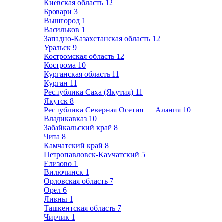
Киевская область
12
Бровари
3
Вышгород
1
Васильков
1
Западно-Казахстанская область
12
Уральск
9
Костромская область
12
Кострома
10
Курганская область
11
Курган
11
Республика Саха (Якутия)
11
Якутск
8
Республика Северная Осетия — Алания
10
Владикавказ
10
Забайкальский край
8
Чита
8
Камчатский край
8
Петропавловск-Камчатский
5
Елизово
1
Вилючинск
1
Орловская область
7
Орел
6
Ливны
1
Ташкентская область
7
Чирчик
1