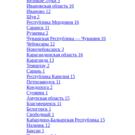
Великие Луки
3
Ивановская область
16
Иваново
12
Шуя
2
Республика Мордовия
16
Саранск
11
Рузаевка
2
Чувашская Республика — Чувашия
16
Чебоксары
12
Новочебоксарск
3
Карагандинская область
16
Караганда
13
Темиртау
2
Сарань
1
Республика Карелия
15
Петрозаводск
11
Кондопога
2
Суоярви
1
Амурская область
15
Благовещенск
11
Белогорск
1
Свободный
1
Кабардино-Балкарская Республика
15
Нальчик
12
Баксан
1