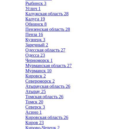
Рыбинск
3
Углич
1
Калужская область
28
Калуга
19
Обнинск
8
Пензенская область
28
Пенза
16
Кузнецк
3
Заречный
2
Одесская область
27
Одесса
23
Черноморск
1
Мурманская область
27
Мурманск
10
Кировск
2
Североморск
2
Атырауская область
26
Атырау
25
Томская область
26
Томск
20
Северск
3
Асино
1
Кировская область
26
Киров
23
Кирово-Чепецк
2