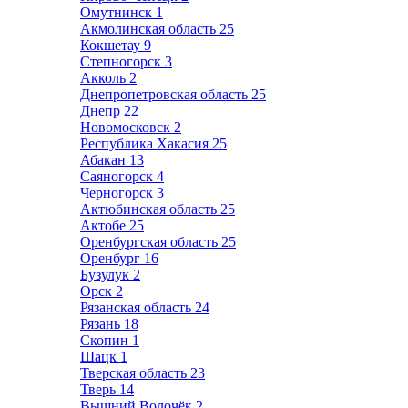
Омутнинск
1
Акмолинская область
25
Кокшетау
9
Степногорск
3
Акколь
2
Днепропетровская область
25
Днепр
22
Новомосковск
2
Республика Хакасия
25
Абакан
13
Саяногорск
4
Черногорск
3
Актюбинская область
25
Актобе
25
Оренбургская область
25
Оренбург
16
Бузулук
2
Орск
2
Рязанская область
24
Рязань
18
Скопин
1
Шацк
1
Тверская область
23
Тверь
14
Вышний Волочёк
2