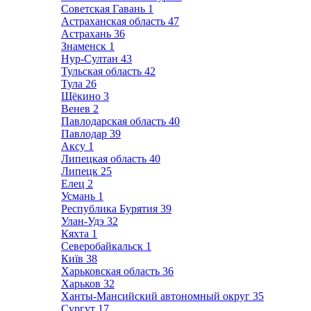
Советская Гавань
1
Астраханская область
47
Астрахань
36
Знаменск
1
Нур-Султан
43
Тульская область
42
Тула
26
Щёкино
3
Венев
2
Павлодарская область
40
Павлодар
39
Аксу
1
Липецкая область
40
Липецк
25
Елец
2
Усмань
1
Республика Бурятия
39
Улан-Удэ
32
Кяхта
1
Северобайкальск
1
Київ
38
Харьковская область
36
Харьков
32
Ханты-Мансийский автономный округ
35
Сургут
17