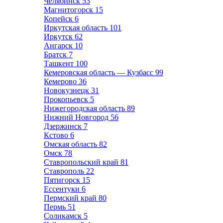
Челябинск
53
Магнитогорск
15
Копейск
6
Иркутская область
101
Иркутск
62
Ангарск
10
Братск
7
Ташкент
100
Кемеровская область — Кузбасс
99
Кемерово
36
Новокузнецк
31
Прокопьевск
5
Нижегородская область
89
Нижний Новгород
56
Дзержинск
7
Кстово
6
Омская область
82
Омск
78
Ставропольский край
81
Ставрополь
22
Пятигорск
15
Ессентуки
6
Пермский край
80
Пермь
51
Соликамск
5