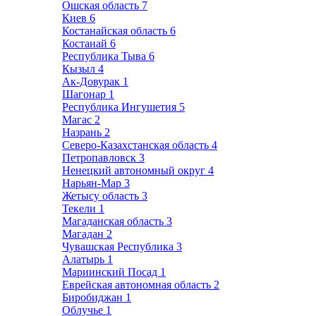
Ошская область
7
Киев
6
Костанайская область
6
Костанай
6
Республика Тыва
6
Кызыл
4
Ак-Довурак
1
Шагонар
1
Республика Ингушетия
5
Магас
2
Назрань
2
Северо-Казахстанская область
4
Петропавловск
3
Ненецкий автономный округ
4
Нарьян-Мар
3
Жетысу область
3
Текели
1
Магаданская область
3
Магадан
2
Чувашская Республика
3
Алатырь
1
Мариинский Посад
1
Еврейская автономная область
2
Биробиджан
1
Облучье
1