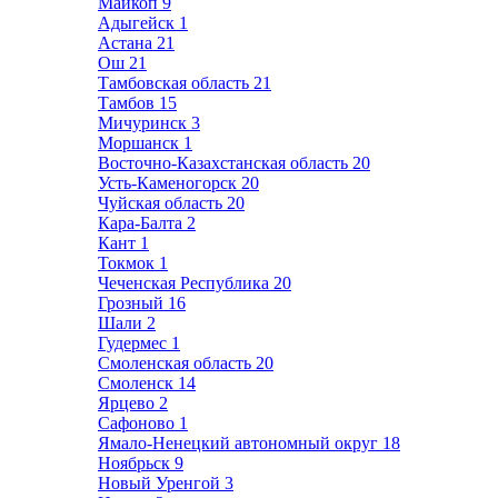
Майкоп
9
Адыгейск
1
Астана
21
Ош
21
Тамбовская область
21
Тамбов
15
Мичуринск
3
Моршанск
1
Восточно-Казахстанская область
20
Усть-Каменогорск
20
Чуйская область
20
Кара-Балта
2
Кант
1
Токмок
1
Чеченская Республика
20
Грозный
16
Шали
2
Гудермес
1
Смоленская область
20
Смоленск
14
Ярцево
2
Сафоново
1
Ямало-Ненецкий автономный округ
18
Ноябрьск
9
Новый Уренгой
3