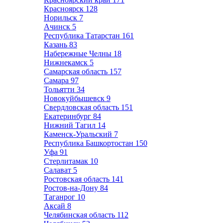
Красноярск
128
Норильск
7
Ачинск
5
Республика Татарстан
161
Казань
83
Набережные Челны
18
Нижнекамск
5
Самарская область
157
Самара
97
Тольятти
34
Новокуйбышевск
9
Свердловская область
151
Екатеринбург
84
Нижний Тагил
14
Каменск-Уральский
7
Республика Башкортостан
150
Уфа
91
Стерлитамак
10
Салават
5
Ростовская область
141
Ростов-на-Дону
84
Таганрог
10
Аксай
8
Челябинская область
112