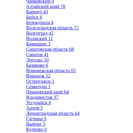
Чайковский
4
Алтайский край
78
Барнаул
43
Бийск
6
Белокуриха
4
Волгоградская область
72
Волгоград
42
Волжский
11
Камышин
3
Саратовская область
68
Саратов
41
Энгельс
10
Балаково
6
Воронежская область
65
Воронеж
52
Острогожск
1
Семилуки
1
Приморский край
64
Владивосток
37
Уссурийск
6
Артем
5
Ленинградская область
64
Гатчина
9
Выборг
5
Кудрово
4