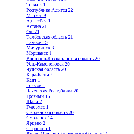
Торжок
1
Республика Адыгея
22
Майкоп
9
Адыгейск
1
Астана
21
Ош
21
Тамбовская область
21
Тамбов
15
Мичуринск
3
Моршанск
1
Восточно-Казахстанская область
20
Усть-Каменогорск
20
Чуйская область
20
Кара-Балта
2
Кант
1
Токмок
1
Чеченская Республика
20
Грозный
16
Шали
2
Гудермес
1
Смоленская область
20
Смоленск
14
Ярцево
2
Сафоново
1
Ямало-Ненецкий автономный округ
18