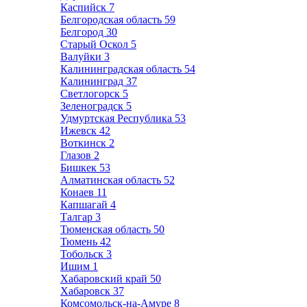
Каспийск
7
Белгородская область
59
Белгород
30
Старый Оскол
5
Валуйки
3
Калининградская область
54
Калининград
37
Светлогорск
5
Зеленоградск
5
Удмуртская Республика
53
Ижевск
42
Воткинск
2
Глазов
2
Бишкек
53
Алматинская область
52
Конаев
11
Капшагай
4
Талгар
3
Тюменская область
50
Тюмень
42
Тобольск
3
Ишим
1
Хабаровский край
50
Хабаровск
37
Комсомольск-на-Амуре
8