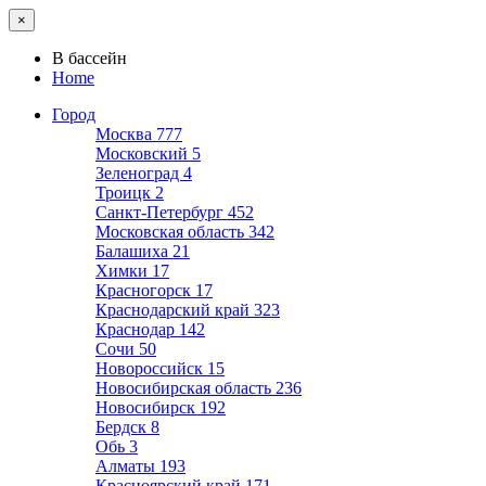
×
В бассейн
Home
Город
Москва
777
Московский
5
Зеленоград
4
Троицк
2
Санкт-Петербург
452
Московская область
342
Балашиха
21
Химки
17
Красногорск
17
Краснодарский край
323
Краснодар
142
Сочи
50
Новороссийск
15
Новосибирская область
236
Новосибирск
192
Бердск
8
Обь
3
Алматы
193
Красноярский край
171