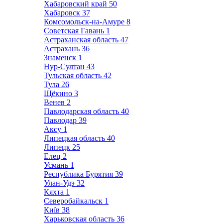
Хабаровский край
50
Хабаровск
37
Комсомольск-на-Амуре
8
Советская Гавань
1
Астраханская область
47
Астрахань
36
Знаменск
1
Нур-Султан
43
Тульская область
42
Тула
26
Щёкино
3
Венев
2
Павлодарская область
40
Павлодар
39
Аксу
1
Липецкая область
40
Липецк
25
Елец
2
Усмань
1
Республика Бурятия
39
Улан-Удэ
32
Кяхта
1
Северобайкальск
1
Київ
38
Харьковская область
36