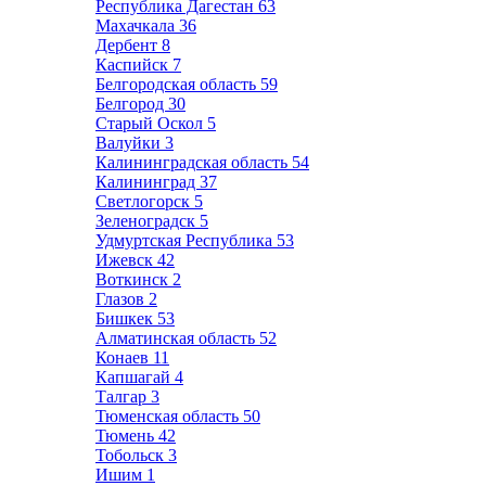
Республика Дагестан
63
Махачкала
36
Дербент
8
Каспийск
7
Белгородская область
59
Белгород
30
Старый Оскол
5
Валуйки
3
Калининградская область
54
Калининград
37
Светлогорск
5
Зеленоградск
5
Удмуртская Республика
53
Ижевск
42
Воткинск
2
Глазов
2
Бишкек
53
Алматинская область
52
Конаев
11
Капшагай
4
Талгар
3
Тюменская область
50
Тюмень
42
Тобольск
3
Ишим
1