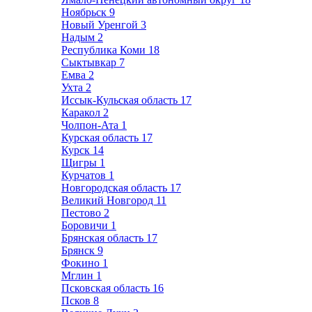
Ноябрьск
9
Новый Уренгой
3
Надым
2
Республика Коми
18
Сыктывкар
7
Емва
2
Ухта
2
Иссык-Кульская область
17
Каракол
2
Чолпон-Ата
1
Курская область
17
Курск
14
Щигры
1
Курчатов
1
Новгородская область
17
Великий Новгород
11
Пестово
2
Боровичи
1
Брянская область
17
Брянск
9
Фокино
1
Мглин
1
Псковская область
16
Псков
8