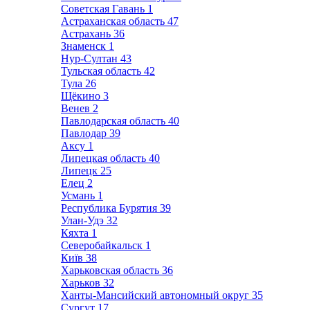
Советская Гавань
1
Астраханская область
47
Астрахань
36
Знаменск
1
Нур-Султан
43
Тульская область
42
Тула
26
Щёкино
3
Венев
2
Павлодарская область
40
Павлодар
39
Аксу
1
Липецкая область
40
Липецк
25
Елец
2
Усмань
1
Республика Бурятия
39
Улан-Удэ
32
Кяхта
1
Северобайкальск
1
Київ
38
Харьковская область
36
Харьков
32
Ханты-Мансийский автономный округ
35
Сургут
17