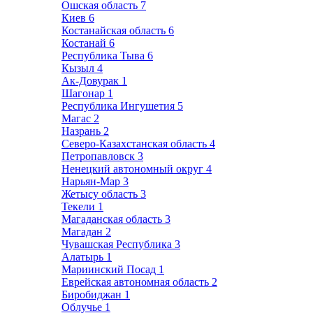
Ошская область
7
Киев
6
Костанайская область
6
Костанай
6
Республика Тыва
6
Кызыл
4
Ак-Довурак
1
Шагонар
1
Республика Ингушетия
5
Магас
2
Назрань
2
Северо-Казахстанская область
4
Петропавловск
3
Ненецкий автономный округ
4
Нарьян-Мар
3
Жетысу область
3
Текели
1
Магаданская область
3
Магадан
2
Чувашская Республика
3
Алатырь
1
Мариинский Посад
1
Еврейская автономная область
2
Биробиджан
1
Облучье
1