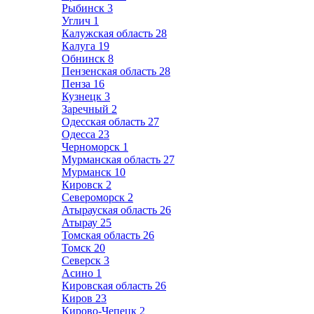
Рыбинск
3
Углич
1
Калужская область
28
Калуга
19
Обнинск
8
Пензенская область
28
Пенза
16
Кузнецк
3
Заречный
2
Одесская область
27
Одесса
23
Черноморск
1
Мурманская область
27
Мурманск
10
Кировск
2
Североморск
2
Атырауская область
26
Атырау
25
Томская область
26
Томск
20
Северск
3
Асино
1
Кировская область
26
Киров
23
Кирово-Чепецк
2