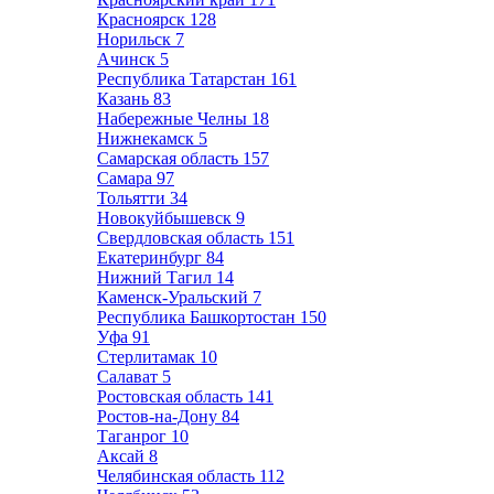
Красноярск
128
Норильск
7
Ачинск
5
Республика Татарстан
161
Казань
83
Набережные Челны
18
Нижнекамск
5
Самарская область
157
Самара
97
Тольятти
34
Новокуйбышевск
9
Свердловская область
151
Екатеринбург
84
Нижний Тагил
14
Каменск-Уральский
7
Республика Башкортостан
150
Уфа
91
Стерлитамак
10
Салават
5
Ростовская область
141
Ростов-на-Дону
84
Таганрог
10
Аксай
8
Челябинская область
112