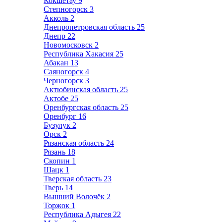
Кокшетау
9
Степногорск
3
Акколь
2
Днепропетровская область
25
Днепр
22
Новомосковск
2
Республика Хакасия
25
Абакан
13
Саяногорск
4
Черногорск
3
Актюбинская область
25
Актобе
25
Оренбургская область
25
Оренбург
16
Бузулук
2
Орск
2
Рязанская область
24
Рязань
18
Скопин
1
Шацк
1
Тверская область
23
Тверь
14
Вышний Волочёк
2
Торжок
1
Республика Адыгея
22