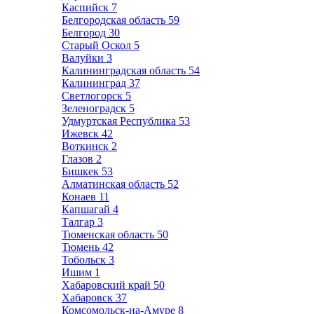
Каспийск
7
Белгородская область
59
Белгород
30
Старый Оскол
5
Валуйки
3
Калининградская область
54
Калининград
37
Светлогорск
5
Зеленоградск
5
Удмуртская Республика
53
Ижевск
42
Воткинск
2
Глазов
2
Бишкек
53
Алматинская область
52
Конаев
11
Капшагай
4
Талгар
3
Тюменская область
50
Тюмень
42
Тобольск
3
Ишим
1
Хабаровский край
50
Хабаровск
37
Комсомольск-на-Амуре
8