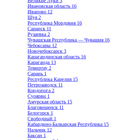
Великие Луки
3
Ивановская область
16
Иваново
12
Шуя
2
Республика Мордовия
16
Саранск
11
Рузаевка
2
Чувашская Республика — Чувашия
16
Чебоксары
12
Новочебоксарск
3
Карагандинская область
16
Караганда
13
Темиртау
2
Сарань
1
Республика Карелия
15
Петрозаводск
11
Кондопога
2
Суоярви
1
Амурская область
15
Благовещенск
11
Белогорск
1
Свободный
1
Кабардино-Балкарская Республика
15
Нальчик
12
Баксан
1