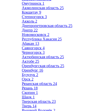
Омутнинск
1
Акмолинская область
25
Кокшетау
9
Степногорск
3
Акколь
2
Днепропетровская область
25
Днепр
22
Новомосковск
2
Республика Хакасия
25
Абакан
13
Саяногорск
4
Черногорск
3
Актюбинская область
25
Актобе
25
Оренбургская область
25
Оренбург
16
Бузулук
2
Орск
2
Рязанская область
24
Рязань
18
Скопин
1
Шацк
1
Тверская область
23
Тверь
14
Вышний Волочёк
2