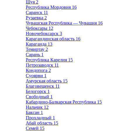
Шуя
2
Республика Мордовия
16
Саранск
11
Рузаевка
2
Чувашская Республика — Чувашия
16
Чебоксары
12
Новочебоксарск
3
Карагандинская область
16
Караганда
13
Темиртау
2
Сарань
1
Республика Карелия
15
Петрозаводск
11
Кондопога
2
Суоярви
1
Амурская область
15
Благовещенск
11
Белогорск
1
Свободный
1
Кабардино-Балкарская Республика
15
Нальчик
12
Баксан
1
Прохладный
1
Абай область
15
Семей
15