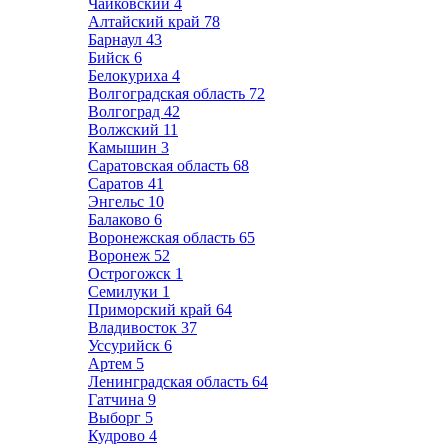
Чайковский
4
Алтайский край
78
Барнаул
43
Бийск
6
Белокуриха
4
Волгоградская область
72
Волгоград
42
Волжский
11
Камышин
3
Саратовская область
68
Саратов
41
Энгельс
10
Балаково
6
Воронежская область
65
Воронеж
52
Острогожск
1
Семилуки
1
Приморский край
64
Владивосток
37
Уссурийск
6
Артем
5
Ленинградская область
64
Гатчина
9
Выборг
5
Кудрово
4