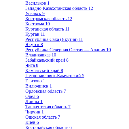
Васильков
1
Западно-Казахстанская область
12
Уральск
9
Костромская область
12
Кострома
10
Курганская область
11
Курган
11
Республика Саха (Якутия)
11
Якутск
8
Республика Северная Осетия — Алания
10
Владикавказ
10
Забайкальский край
8
Чита
8
Камчатский край
8
Петропавловск-Камчатский
5
Елизово
1
Вилючинск
1
Орловская область
7
Орел
6
Ливны
1
Ташкентская область
7
Чирчик
1
Ошская область
7
Киев
6
Костанайская область
6