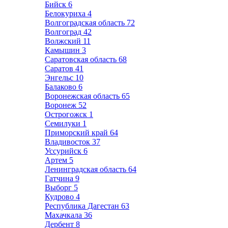
Бийск
6
Белокуриха
4
Волгоградская область
72
Волгоград
42
Волжский
11
Камышин
3
Саратовская область
68
Саратов
41
Энгельс
10
Балаково
6
Воронежская область
65
Воронеж
52
Острогожск
1
Семилуки
1
Приморский край
64
Владивосток
37
Уссурийск
6
Артем
5
Ленинградская область
64
Гатчина
9
Выборг
5
Кудрово
4
Республика Дагестан
63
Махачкала
36
Дербент
8