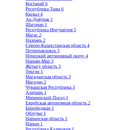
Костанай
6
Республика Тыва
6
Кызыл
4
Ак-Довурак
1
Шагонар
1
Республика Ингушетия
5
Магас
2
Назрань
2
Северо-Казахстанская область
4
Петропавловск
3
Ненецкий автономный округ
4
Нарьян-Мар
3
Жетысу область
3
Текели
1
Магаданская область
3
Магадан
2
Чувашская Республика
3
Алатырь
1
Мариинский Посад
1
Еврейская автономная область
2
Биробиджан
1
Облучье
1
Нарынская область
1
Нарын
1
Республика Калмыкия
1