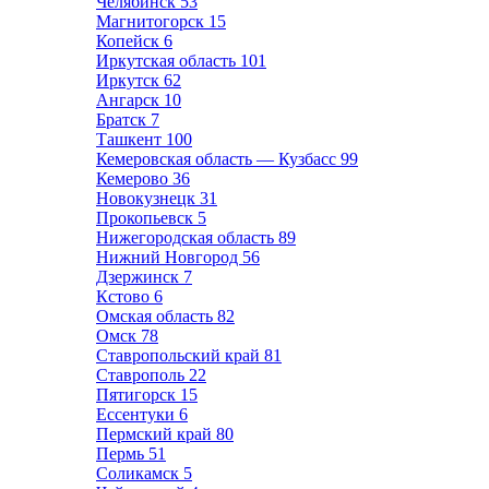
Челябинск
53
Магнитогорск
15
Копейск
6
Иркутская область
101
Иркутск
62
Ангарск
10
Братск
7
Ташкент
100
Кемеровская область — Кузбасс
99
Кемерово
36
Новокузнецк
31
Прокопьевск
5
Нижегородская область
89
Нижний Новгород
56
Дзержинск
7
Кстово
6
Омская область
82
Омск
78
Ставропольский край
81
Ставрополь
22
Пятигорск
15
Ессентуки
6
Пермский край
80
Пермь
51
Соликамск
5