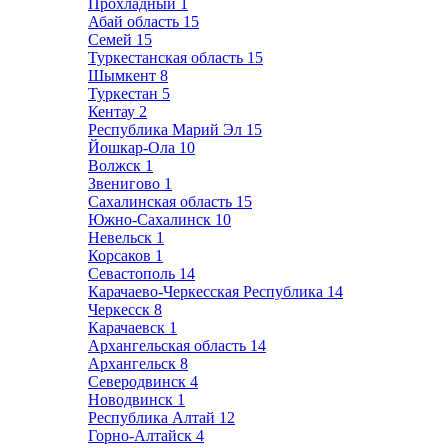
Прохладный
1
Абай область
15
Семей
15
Туркестанская область
15
Шымкент
8
Туркестан
5
Кентау
2
Республика Марий Эл
15
Йошкар-Ола
10
Волжск
1
Звенигово
1
Сахалинская область
15
Южно-Сахалинск
10
Невельск
1
Корсаков
1
Севастополь
14
Карачаево-Черкесская Республика
14
Черкесск
8
Карачаевск
1
Архангельская область
14
Архангельск
8
Северодвинск
4
Новодвинск
1
Республика Алтай
12
Горно-Алтайск
4