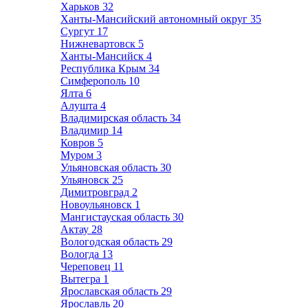
Харьков
32
Ханты-Мансийский автономный округ
35
Сургут
17
Нижневартовск
5
Ханты-Мансийск
4
Республика Крым
34
Симферополь
10
Ялта
6
Алушта
4
Владимирская область
34
Владимир
14
Ковров
5
Муром
3
Ульяновская область
30
Ульяновск
25
Димитровград
2
Новоульяновск
1
Мангистауская область
30
Актау
28
Вологодская область
29
Вологда
13
Череповец
11
Вытегра
1
Ярославская область
29
Ярославль
20