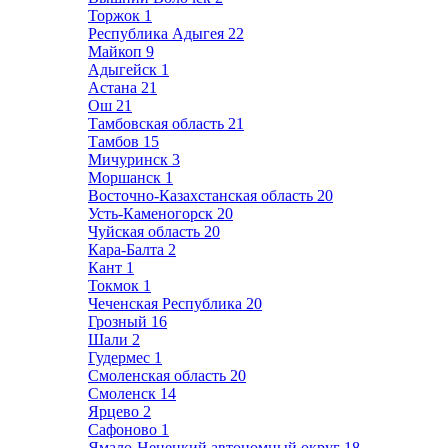
Торжок
1
Республика Адыгея
22
Майкоп
9
Адыгейск
1
Астана
21
Ош
21
Тамбовская область
21
Тамбов
15
Мичуринск
3
Моршанск
1
Восточно-Казахстанская область
20
Усть-Каменогорск
20
Чуйская область
20
Кара-Балта
2
Кант
1
Токмок
1
Чеченская Республика
20
Грозный
16
Шали
2
Гудермес
1
Смоленская область
20
Смоленск
14
Ярцево
2
Сафоново
1
Ямало-Ненецкий автономный округ
18