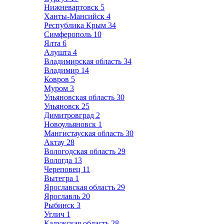
Нижневартовск
5
Ханты-Мансийск
4
Республика Крым
34
Симферополь
10
Ялта
6
Алушта
4
Владимирская область
34
Владимир
14
Ковров
5
Муром
3
Ульяновская область
30
Ульяновск
25
Димитровград
2
Новоульяновск
1
Мангистауская область
30
Актау
28
Вологодская область
29
Вологда
13
Череповец
11
Вытегра
1
Ярославская область
29
Ярославль
20
Рыбинск
3
Углич
1
Калужская область
28