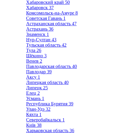
Хабаровский край
50
Хабаровск
37
Комсомольск-на-Амуре
8
Советская Гавань
1
Астраханская область
47
Астрахань
36
Знаменск
1
Нур-Султан
43
Тульская область
42
Тула
26
Щёкино
3
Венев
2
Павлодарская область
40
Павлодар
39
Аксу
1
Липецкая область
40
Липецк
25
Елец
2
Усмань
1
Республика Бурятия
39
Улан-Удэ
32
Кяхта
1
Северобайкальск
1
Київ
38
Харьковская область
36