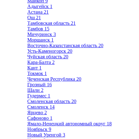
Майкоп
9
Адыгейск
1
Астана
21
Ош
21
Тамбовская область
21
Тамбов
15
Мичуринск
3
Моршанск
1
Восточно-Казахстанская область
20
Усть-Каменогорск
20
Чуйская область
20
Кара-Балта
2
Кант
1
Токмок
1
Чеченская Республика
20
Грозный
16
Шали
2
Гудермес
1
Смоленская область
20
Смоленск
14
Ярцево
2
Сафоново
1
Ямало-Ненецкий автономный округ
18
Ноябрьск
9
Новый Уренгой
3