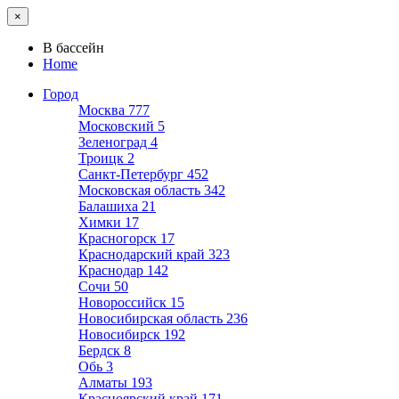
×
В бассейн
Home
Город
Москва
777
Московский
5
Зеленоград
4
Троицк
2
Санкт-Петербург
452
Московская область
342
Балашиха
21
Химки
17
Красногорск
17
Краснодарский край
323
Краснодар
142
Сочи
50
Новороссийск
15
Новосибирская область
236
Новосибирск
192
Бердск
8
Обь
3
Алматы
193
Красноярский край
171