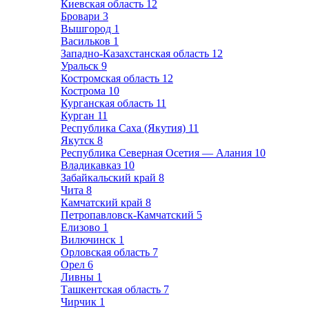
Киевская область
12
Бровари
3
Вышгород
1
Васильков
1
Западно-Казахстанская область
12
Уральск
9
Костромская область
12
Кострома
10
Курганская область
11
Курган
11
Республика Саха (Якутия)
11
Якутск
8
Республика Северная Осетия — Алания
10
Владикавказ
10
Забайкальский край
8
Чита
8
Камчатский край
8
Петропавловск-Камчатский
5
Елизово
1
Вилючинск
1
Орловская область
7
Орел
6
Ливны
1
Ташкентская область
7
Чирчик
1