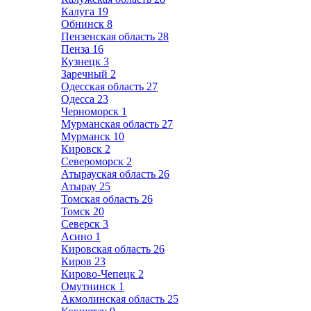
Калуга
19
Обнинск
8
Пензенская область
28
Пенза
16
Кузнецк
3
Заречный
2
Одесская область
27
Одесса
23
Черноморск
1
Мурманская область
27
Мурманск
10
Кировск
2
Североморск
2
Атырауская область
26
Атырау
25
Томская область
26
Томск
20
Северск
3
Асино
1
Кировская область
26
Киров
23
Кирово-Чепецк
2
Омутнинск
1
Акмолинская область
25