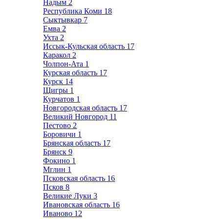
Надым
2
Республика Коми
18
Сыктывкар
7
Емва
2
Ухта
2
Иссык-Кульская область
17
Каракол
2
Чолпон-Ата
1
Курская область
17
Курск
14
Щигры
1
Курчатов
1
Новгородская область
17
Великий Новгород
11
Пестово
2
Боровичи
1
Брянская область
17
Брянск
9
Фокино
1
Мглин
1
Псковская область
16
Псков
8
Великие Луки
3
Ивановская область
16
Иваново
12