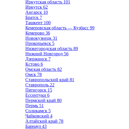
Иркутская область
101
Иркутск
62
Ангарск
10
Братск
7
Ташкент
100
Кемеровская область — Кузбасс
99
Кемерово
36
Новокузнецк
31
Прокопьевск
5
Нижегородская область
89
Нижний Новгород
56
Дзержинск
7
Кстово
6
Омская область
82
Омск
78
Ставропольский край
81
Ставрополь
22
Пятигорск
15
Ессентуки
6
Пермский край
80
Пермь
51
Соликамск
5
Чайковский
4
Алтайский край
78
Барнаул
43