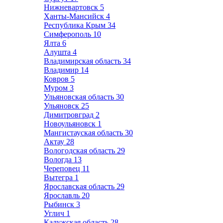
Нижневартовск
5
Ханты-Мансийск
4
Республика Крым
34
Симферополь
10
Ялта
6
Алушта
4
Владимирская область
34
Владимир
14
Ковров
5
Муром
3
Ульяновская область
30
Ульяновск
25
Димитровград
2
Новоульяновск
1
Мангистауская область
30
Актау
28
Вологодская область
29
Вологда
13
Череповец
11
Вытегра
1
Ярославская область
29
Ярославль
20
Рыбинск
3
Углич
1
Калужская область
28