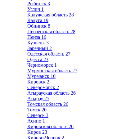
Рыбинск
3
Углич
1
Калужская область
28
Калуга
19
Обнинск
8
Пензенская область
28
Пенза
16
Кузнецк
3
Заречный
2
Одесская область
27
Одесса
23
Черноморск
1
Мурманская область
27
Мурманск
10
Кировск
2
Североморск
2
Атырауская область
26
Атырау
25
Томская область
26
Томск
20
Северск
3
Асино
1
Кировская область
26
Киров
23
Кирово-Чепецк
2