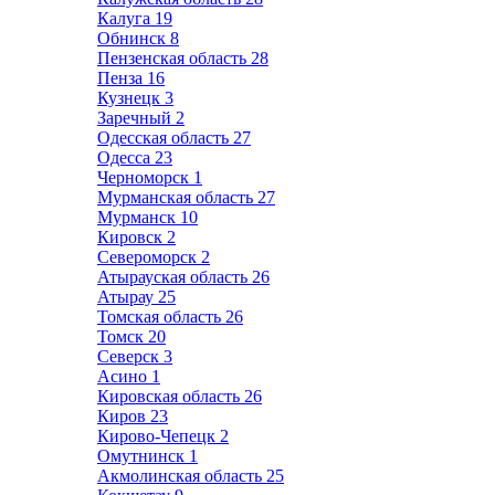
Калуга
19
Обнинск
8
Пензенская область
28
Пенза
16
Кузнецк
3
Заречный
2
Одесская область
27
Одесса
23
Черноморск
1
Мурманская область
27
Мурманск
10
Кировск
2
Североморск
2
Атырауская область
26
Атырау
25
Томская область
26
Томск
20
Северск
3
Асино
1
Кировская область
26
Киров
23
Кирово-Чепецк
2
Омутнинск
1
Акмолинская область
25