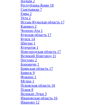
Надым
2
Республика Коми
18
Сыктывкар
7
Емва
2
Ухта
2
Иссык-Кульская область
17
Каракол
2
Чолпон-Ата
1
Курская область
17
Курск
14
Щигры
1
Курчатов
1
Новгородская область
17
Великий Новгород
11
Пестово
2
Боровичи
1
Брянская область
17
Брянск
9
Фокино
1
Мглин
1
Псковская область
16
Псков
8
Великие Луки
3
Ивановская область
16
Иваново
12