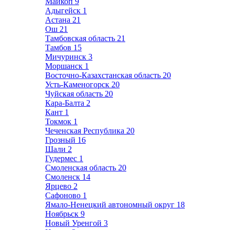
Майкоп
9
Адыгейск
1
Астана
21
Ош
21
Тамбовская область
21
Тамбов
15
Мичуринск
3
Моршанск
1
Восточно-Казахстанская область
20
Усть-Каменогорск
20
Чуйская область
20
Кара-Балта
2
Кант
1
Токмок
1
Чеченская Республика
20
Грозный
16
Шали
2
Гудермес
1
Смоленская область
20
Смоленск
14
Ярцево
2
Сафоново
1
Ямало-Ненецкий автономный округ
18
Ноябрьск
9
Новый Уренгой
3