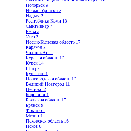
Ноябрьск
9
Новый Уренгой
3
Надым
2
Республика Коми
18
Сыктывкар
7
Емва
2
Ухта
2
Иссык-Кульская область
17
Каракол
2
Чолпон-Ата
1
Курская область
17
Курск
14
Щигры
1
Курчатов
1
Новгородская область
17
Великий Новгород
11
Пестово
2
Боровичи
1
Брянская область
17
Брянск
9
Фокино
1
Мглин
1
Псковская область
16
Псков
8