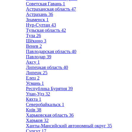
Советская Гавань
1
Астраханская область
47
Астрахань
36
Знаменск
1
Нур-Султан
43
Тульская область
42
Тула
26
Щёкино
3
Венев
2
Павлодарская область
40
Павлодар
39
Аксу
1
Липецкая область
40
Липецк
25
Елец
2
Усмань
1
Республика Бурятия
39
Улан-Удэ
32
Кяхта
1
Северобайкальск
1
Київ
38
Харьковская область
36
Харьков
32
Ханты-Мансийский автономный округ
35
Сургут
17