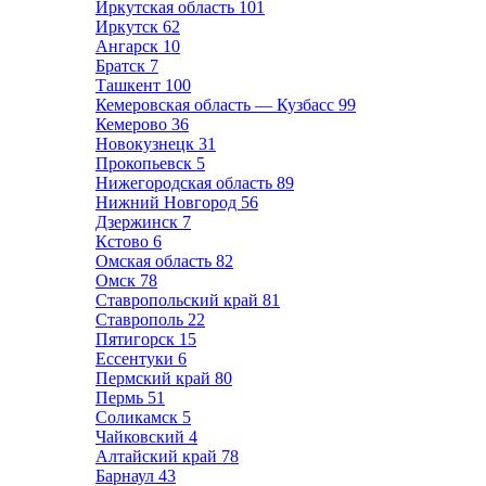
Иркутская область
101
Иркутск
62
Ангарск
10
Братск
7
Ташкент
100
Кемеровская область — Кузбасс
99
Кемерово
36
Новокузнецк
31
Прокопьевск
5
Нижегородская область
89
Нижний Новгород
56
Дзержинск
7
Кстово
6
Омская область
82
Омск
78
Ставропольский край
81
Ставрополь
22
Пятигорск
15
Ессентуки
6
Пермский край
80
Пермь
51
Соликамск
5
Чайковский
4
Алтайский край
78
Барнаул
43