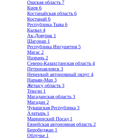
Ошская область
7
Киев
6
Костанайская область
6
Костанай
6
Республика Тыва
6
Кызыл
4
Ак-Довурак
1
Шагонар
1
Республика Ингушетия
5
Магас
2
Назрань
2
Северо-Казахстанская область
4
Петропавловск
3
Ненецкий автономный округ
4
Нарьян-Мар
3
Жетысу область
3
Текели
1
Магаданская область
3
Магадан
2
Чувашская Республика
3
Алатырь
1
Мариинский Посад
1
Еврейская автономная область
2
Биробиджан
1
Облучье
1