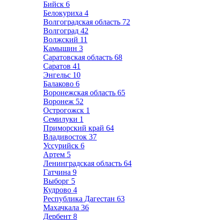
Бийск
6
Белокуриха
4
Волгоградская область
72
Волгоград
42
Волжский
11
Камышин
3
Саратовская область
68
Саратов
41
Энгельс
10
Балаково
6
Воронежская область
65
Воронеж
52
Острогожск
1
Семилуки
1
Приморский край
64
Владивосток
37
Уссурийск
6
Артем
5
Ленинградская область
64
Гатчина
9
Выборг
5
Кудрово
4
Республика Дагестан
63
Махачкала
36
Дербент
8