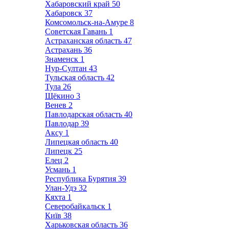
Хабаровский край
50
Хабаровск
37
Комсомольск-на-Амуре
8
Советская Гавань
1
Астраханская область
47
Астрахань
36
Знаменск
1
Нур-Султан
43
Тульская область
42
Тула
26
Щёкино
3
Венев
2
Павлодарская область
40
Павлодар
39
Аксу
1
Липецкая область
40
Липецк
25
Елец
2
Усмань
1
Республика Бурятия
39
Улан-Удэ
32
Кяхта
1
Северобайкальск
1
Київ
38
Харьковская область
36