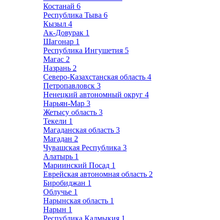
Костанай
6
Республика Тыва
6
Кызыл
4
Ак-Довурак
1
Шагонар
1
Республика Ингушетия
5
Магас
2
Назрань
2
Северо-Казахстанская область
4
Петропавловск
3
Ненецкий автономный округ
4
Нарьян-Мар
3
Жетысу область
3
Текели
1
Магаданская область
3
Магадан
2
Чувашская Республика
3
Алатырь
1
Мариинский Посад
1
Еврейская автономная область
2
Биробиджан
1
Облучье
1
Нарынская область
1
Нарын
1
Республика Калмыкия
1