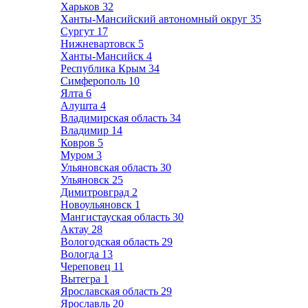
Харьков
32
Ханты-Мансийский автономный округ
35
Сургут
17
Нижневартовск
5
Ханты-Мансийск
4
Республика Крым
34
Симферополь
10
Ялта
6
Алушта
4
Владимирская область
34
Владимир
14
Ковров
5
Муром
3
Ульяновская область
30
Ульяновск
25
Димитровград
2
Новоульяновск
1
Мангистауская область
30
Актау
28
Вологодская область
29
Вологда
13
Череповец
11
Вытегра
1
Ярославская область
29
Ярославль
20