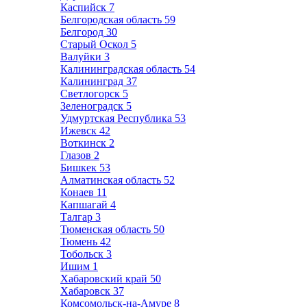
Каспийск
7
Белгородская область
59
Белгород
30
Старый Оскол
5
Валуйки
3
Калининградская область
54
Калининград
37
Светлогорск
5
Зеленоградск
5
Удмуртская Республика
53
Ижевск
42
Воткинск
2
Глазов
2
Бишкек
53
Алматинская область
52
Конаев
11
Капшагай
4
Талгар
3
Тюменская область
50
Тюмень
42
Тобольск
3
Ишим
1
Хабаровский край
50
Хабаровск
37
Комсомольск-на-Амуре
8