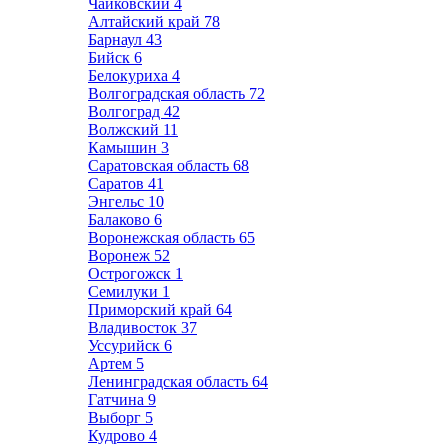
Чайковский
4
Алтайский край
78
Барнаул
43
Бийск
6
Белокуриха
4
Волгоградская область
72
Волгоград
42
Волжский
11
Камышин
3
Саратовская область
68
Саратов
41
Энгельс
10
Балаково
6
Воронежская область
65
Воронеж
52
Острогожск
1
Семилуки
1
Приморский край
64
Владивосток
37
Уссурийск
6
Артем
5
Ленинградская область
64
Гатчина
9
Выборг
5
Кудрово
4