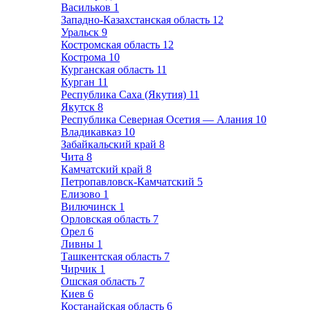
Васильков
1
Западно-Казахстанская область
12
Уральск
9
Костромская область
12
Кострома
10
Курганская область
11
Курган
11
Республика Саха (Якутия)
11
Якутск
8
Республика Северная Осетия — Алания
10
Владикавказ
10
Забайкальский край
8
Чита
8
Камчатский край
8
Петропавловск-Камчатский
5
Елизово
1
Вилючинск
1
Орловская область
7
Орел
6
Ливны
1
Ташкентская область
7
Чирчик
1
Ошская область
7
Киев
6
Костанайская область
6