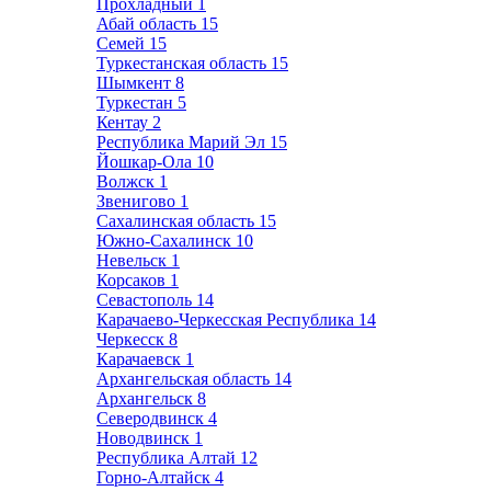
Прохладный
1
Абай область
15
Семей
15
Туркестанская область
15
Шымкент
8
Туркестан
5
Кентау
2
Республика Марий Эл
15
Йошкар-Ола
10
Волжск
1
Звенигово
1
Сахалинская область
15
Южно-Сахалинск
10
Невельск
1
Корсаков
1
Севастополь
14
Карачаево-Черкесская Республика
14
Черкесск
8
Карачаевск
1
Архангельская область
14
Архангельск
8
Северодвинск
4
Новодвинск
1
Республика Алтай
12
Горно-Алтайск
4