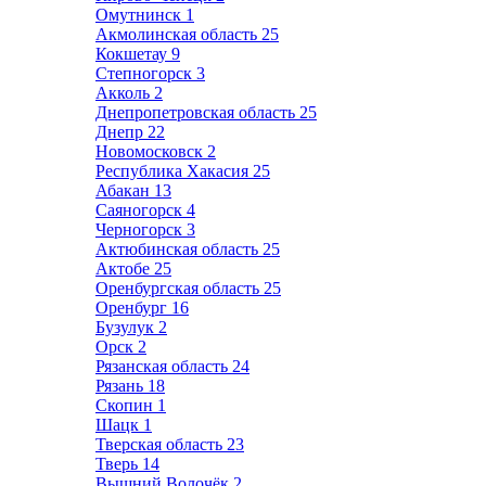
Омутнинск
1
Акмолинская область
25
Кокшетау
9
Степногорск
3
Акколь
2
Днепропетровская область
25
Днепр
22
Новомосковск
2
Республика Хакасия
25
Абакан
13
Саяногорск
4
Черногорск
3
Актюбинская область
25
Актобе
25
Оренбургская область
25
Оренбург
16
Бузулук
2
Орск
2
Рязанская область
24
Рязань
18
Скопин
1
Шацк
1
Тверская область
23
Тверь
14
Вышний Волочёк
2