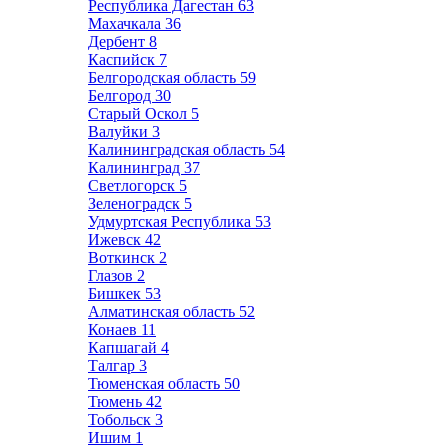
Республика Дагестан
63
Махачкала
36
Дербент
8
Каспийск
7
Белгородская область
59
Белгород
30
Старый Оскол
5
Валуйки
3
Калининградская область
54
Калининград
37
Светлогорск
5
Зеленоградск
5
Удмуртская Республика
53
Ижевск
42
Воткинск
2
Глазов
2
Бишкек
53
Алматинская область
52
Конаев
11
Капшагай
4
Талгар
3
Тюменская область
50
Тюмень
42
Тобольск
3
Ишим
1