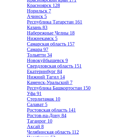
Красноярск
128
Норильск
7
Ачинск
5
Республика Татарстан
161
Казань
83
Набережные Челны
18
Нижнекамск
5
Самарская область
157
Самара
97
Тольятти
34
Новокуйбышевск
9
Свердловская область
151
Екатеринбург
84
Нижний Тагил
14
Каменск-Уральский
7
Республика Башкортостан
150
Уфа
91
Стерлитамак
10
Салават
5
Ростовская область
141
Ростов-на-Дону
84
Таганрог
10
Аксай
8
Челябинская область
112