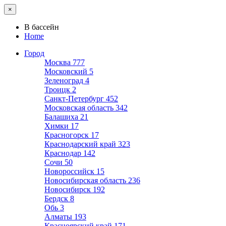
×
В бассейн
Home
Город
Москва
777
Московский
5
Зеленоград
4
Троицк
2
Санкт-Петербург
452
Московская область
342
Балашиха
21
Химки
17
Красногорск
17
Краснодарский край
323
Краснодар
142
Сочи
50
Новороссийск
15
Новосибирская область
236
Новосибирск
192
Бердск
8
Обь
3
Алматы
193
Красноярский край
171