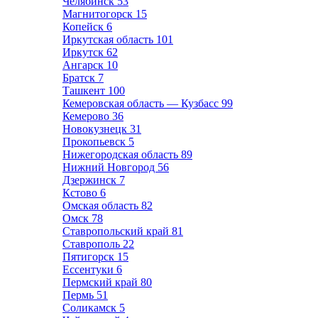
Челябинск
53
Магнитогорск
15
Копейск
6
Иркутская область
101
Иркутск
62
Ангарск
10
Братск
7
Ташкент
100
Кемеровская область — Кузбасс
99
Кемерово
36
Новокузнецк
31
Прокопьевск
5
Нижегородская область
89
Нижний Новгород
56
Дзержинск
7
Кстово
6
Омская область
82
Омск
78
Ставропольский край
81
Ставрополь
22
Пятигорск
15
Ессентуки
6
Пермский край
80
Пермь
51
Соликамск
5