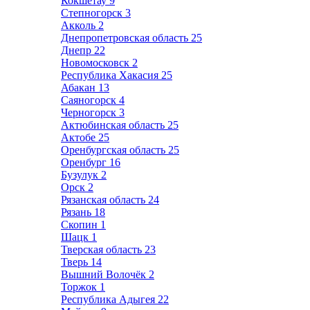
Кокшетау
9
Степногорск
3
Акколь
2
Днепропетровская область
25
Днепр
22
Новомосковск
2
Республика Хакасия
25
Абакан
13
Саяногорск
4
Черногорск
3
Актюбинская область
25
Актобе
25
Оренбургская область
25
Оренбург
16
Бузулук
2
Орск
2
Рязанская область
24
Рязань
18
Скопин
1
Шацк
1
Тверская область
23
Тверь
14
Вышний Волочёк
2
Торжок
1
Республика Адыгея
22