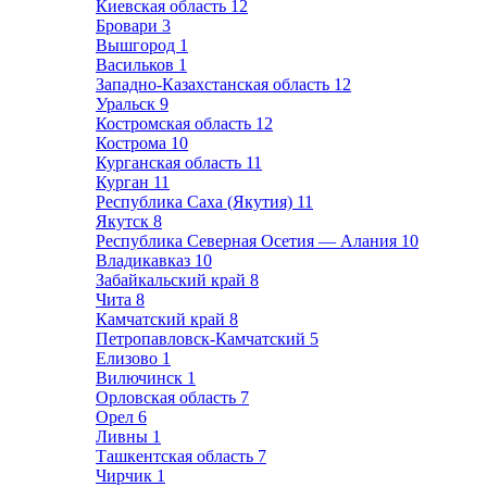
Киевская область
12
Бровари
3
Вышгород
1
Васильков
1
Западно-Казахстанская область
12
Уральск
9
Костромская область
12
Кострома
10
Курганская область
11
Курган
11
Республика Саха (Якутия)
11
Якутск
8
Республика Северная Осетия — Алания
10
Владикавказ
10
Забайкальский край
8
Чита
8
Камчатский край
8
Петропавловск-Камчатский
5
Елизово
1
Вилючинск
1
Орловская область
7
Орел
6
Ливны
1
Ташкентская область
7
Чирчик
1