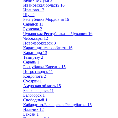
Великие Луки
3
Ивановская область
16
Иваново
12
Шуя
2
Республика Мордовия
16
Саранск
11
Рузаевка
2
Чувашская Республика — Чувашия
16
Чебоксары
12
Новочебоксарск
3
Карагандинская область
16
Караганда
13
Темиртау
2
Сарань
1
Республика Карелия
15
Петрозаводск
11
Кондопога
2
Суоярви
1
Амурская область
15
Благовещенск
11
Белогорск
1
Свободный
1
Кабардино-Балкарская Республика
15
Нальчик
12
Баксан
1