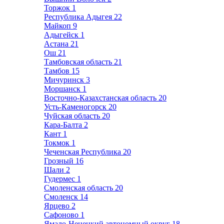
Торжок
1
Республика Адыгея
22
Майкоп
9
Адыгейск
1
Астана
21
Ош
21
Тамбовская область
21
Тамбов
15
Мичуринск
3
Моршанск
1
Восточно-Казахстанская область
20
Усть-Каменогорск
20
Чуйская область
20
Кара-Балта
2
Кант
1
Токмок
1
Чеченская Республика
20
Грозный
16
Шали
2
Гудермес
1
Смоленская область
20
Смоленск
14
Ярцево
2
Сафоново
1
Ямало-Ненецкий автономный округ
18