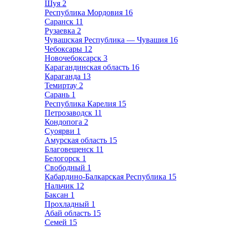
Шуя
2
Республика Мордовия
16
Саранск
11
Рузаевка
2
Чувашская Республика — Чувашия
16
Чебоксары
12
Новочебоксарск
3
Карагандинская область
16
Караганда
13
Темиртау
2
Сарань
1
Республика Карелия
15
Петрозаводск
11
Кондопога
2
Суоярви
1
Амурская область
15
Благовещенск
11
Белогорск
1
Свободный
1
Кабардино-Балкарская Республика
15
Нальчик
12
Баксан
1
Прохладный
1
Абай область
15
Семей
15