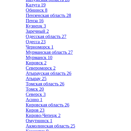
Калуга
19
Обнинск
8
Пензенская область
28
Пенза
16
Кузнецк
3
Заречный
2
Одесская область
27
Одесса
23
Черноморск
1
Мурманская область
27
Мурманск
10
Кировск
2
Североморск
2
Атырауская область
26
Атырау
25
Томская область
26
Томск
20
Северск
3
Асино
1
Кировская область
26
Киров
23
Кирово-Чепецк
2
Омутнинск
1
Акмолинская область
25