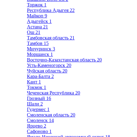
Торжок
1
Республика Адыгея
22
Майкоп
9
Адыгейск
1
Астана
21
Ош
21
Тамбовская область
21
Тамбов
15
Мичуринск
3
Моршанск
1
Восточно-Казахстанская область
20
Усть-Каменогорск
20
Чуйская область
20
Кара-Балта
2
Кант
1
Токмок
1
Чеченская Республика
20
Грозный
16
Шали
2
Гудермес
1
Смоленская область
20
Смоленск
14
Ярцево
2
Сафоново
1
Ямало-Ненецкий автономный округ
18