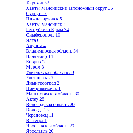
Харьков
32
Ханты-Мансийский автономный округ
35
Сургут
17
Нижневартовск
5
Ханты-Мансийск
4
Республика Крым
34
Симферополь
10
Ялта
6
Алушта
4
Владимирская область
34
Владимир
14
Ковров
5
Муром
3
Ульяновская область
30
Ульяновск
25
Димитровград
2
Новоульяновск
1
Мангистауская область
30
Актау
28
Вологодская область
29
Вологда
13
Череповец
11
Вытегра
1
Ярославская область
29
Ярославль
20