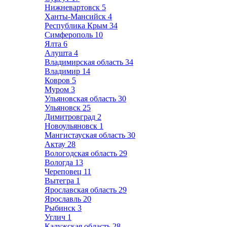
Нижневартовск
5
Ханты-Мансийск
4
Республика Крым
34
Симферополь
10
Ялта
6
Алушта
4
Владимирская область
34
Владимир
14
Ковров
5
Муром
3
Ульяновская область
30
Ульяновск
25
Димитровград
2
Новоульяновск
1
Мангистауская область
30
Актау
28
Вологодская область
29
Вологда
13
Череповец
11
Вытегра
1
Ярославская область
29
Ярославль
20
Рыбинск
3
Углич
1
Калужская область
28