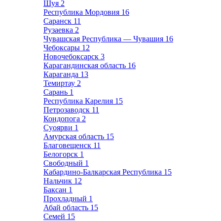
Шуя
2
Республика Мордовия
16
Саранск
11
Рузаевка
2
Чувашская Республика — Чувашия
16
Чебоксары
12
Новочебоксарск
3
Карагандинская область
16
Караганда
13
Темиртау
2
Сарань
1
Республика Карелия
15
Петрозаводск
11
Кондопога
2
Суоярви
1
Амурская область
15
Благовещенск
11
Белогорск
1
Свободный
1
Кабардино-Балкарская Республика
15
Нальчик
12
Баксан
1
Прохладный
1
Абай область
15
Семей
15