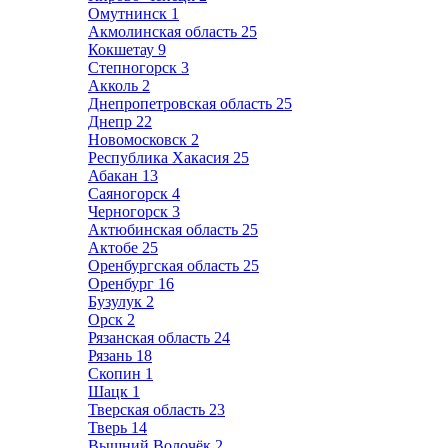
Омутнинск
1
Акмолинская область
25
Кокшетау
9
Степногорск
3
Акколь
2
Днепропетровская область
25
Днепр
22
Новомосковск
2
Республика Хакасия
25
Абакан
13
Саяногорск
4
Черногорск
3
Актюбинская область
25
Актобе
25
Оренбургская область
25
Оренбург
16
Бузулук
2
Орск
2
Рязанская область
24
Рязань
18
Скопин
1
Шацк
1
Тверская область
23
Тверь
14
Вышний Волочёк
2