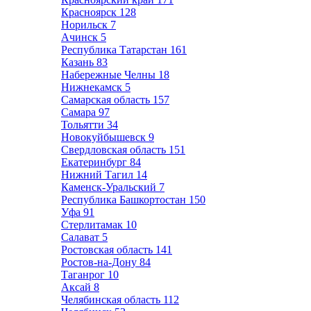
Красноярск
128
Норильск
7
Ачинск
5
Республика Татарстан
161
Казань
83
Набережные Челны
18
Нижнекамск
5
Самарская область
157
Самара
97
Тольятти
34
Новокуйбышевск
9
Свердловская область
151
Екатеринбург
84
Нижний Тагил
14
Каменск-Уральский
7
Республика Башкортостан
150
Уфа
91
Стерлитамак
10
Салават
5
Ростовская область
141
Ростов-на-Дону
84
Таганрог
10
Аксай
8
Челябинская область
112