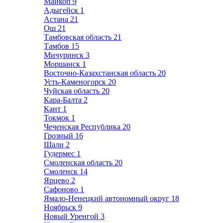
Майкоп
9
Адыгейск
1
Астана
21
Ош
21
Тамбовская область
21
Тамбов
15
Мичуринск
3
Моршанск
1
Восточно-Казахстанская область
20
Усть-Каменогорск
20
Чуйская область
20
Кара-Балта
2
Кант
1
Токмок
1
Чеченская Республика
20
Грозный
16
Шали
2
Гудермес
1
Смоленская область
20
Смоленск
14
Ярцево
2
Сафоново
1
Ямало-Ненецкий автономный округ
18
Ноябрьск
9
Новый Уренгой
3