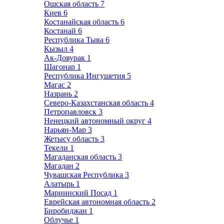
Ошская область
7
Киев
6
Костанайская область
6
Костанай
6
Республика Тыва
6
Кызыл
4
Ак-Довурак
1
Шагонар
1
Республика Ингушетия
5
Магас
2
Назрань
2
Северо-Казахстанская область
4
Петропавловск
3
Ненецкий автономный округ
4
Нарьян-Мар
3
Жетысу область
3
Текели
1
Магаданская область
3
Магадан
2
Чувашская Республика
3
Алатырь
1
Мариинский Посад
1
Еврейская автономная область
2
Биробиджан
1
Облучье
1