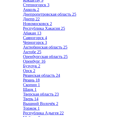
Кокшетау
9
Степногорск
3
Акколь
2
Днепропетровская область
25
Днепр
22
Новомосковск
2
Республика Хакасия
25
Абакан
13
Саяногорск
4
Черногорск
3
Актюбинская область
25
Актобе
25
Оренбургская область
25
Оренбург
16
Бузулук
2
Орск
2
Рязанская область
24
Рязань
18
Скопин
1
Шацк
1
Тверская область
23
Тверь
14
Вышний Волочёк
2
Торжок
1
Республика Адыгея
22