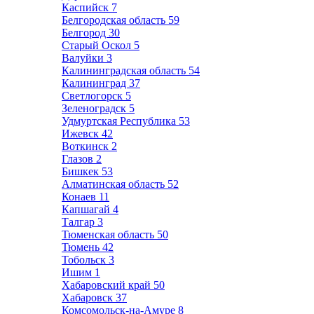
Каспийск
7
Белгородская область
59
Белгород
30
Старый Оскол
5
Валуйки
3
Калининградская область
54
Калининград
37
Светлогорск
5
Зеленоградск
5
Удмуртская Республика
53
Ижевск
42
Воткинск
2
Глазов
2
Бишкек
53
Алматинская область
52
Конаев
11
Капшагай
4
Талгар
3
Тюменская область
50
Тюмень
42
Тобольск
3
Ишим
1
Хабаровский край
50
Хабаровск
37
Комсомольск-на-Амуре
8