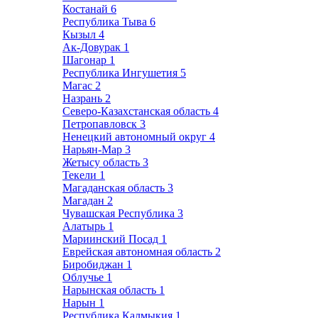
Костанай
6
Республика Тыва
6
Кызыл
4
Ак-Довурак
1
Шагонар
1
Республика Ингушетия
5
Магас
2
Назрань
2
Северо-Казахстанская область
4
Петропавловск
3
Ненецкий автономный округ
4
Нарьян-Мар
3
Жетысу область
3
Текели
1
Магаданская область
3
Магадан
2
Чувашская Республика
3
Алатырь
1
Мариинский Посад
1
Еврейская автономная область
2
Биробиджан
1
Облучье
1
Нарынская область
1
Нарын
1
Республика Калмыкия
1