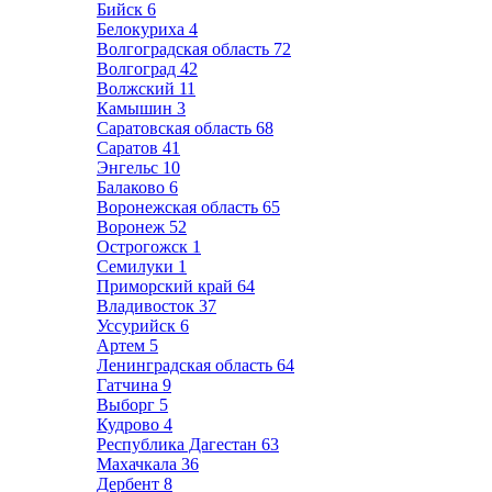
Бийск
6
Белокуриха
4
Волгоградская область
72
Волгоград
42
Волжский
11
Камышин
3
Саратовская область
68
Саратов
41
Энгельс
10
Балаково
6
Воронежская область
65
Воронеж
52
Острогожск
1
Семилуки
1
Приморский край
64
Владивосток
37
Уссурийск
6
Артем
5
Ленинградская область
64
Гатчина
9
Выборг
5
Кудрово
4
Республика Дагестан
63
Махачкала
36
Дербент
8