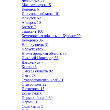
Челябинск
53
Магнитогорск
15
Копейск
6
Иркутская область
101
Иркутск
62
Ангарск
10
Братск
7
Ташкент
100
Кемеровская область — Кузбасс
99
Кемерово
36
Новокузнецк
31
Прокопьевск
5
Нижегородская область
89
Нижний Новгород
56
Дзержинск
7
Кстово
6
Омская область
82
Омск
78
Ставропольский край
81
Ставрополь
22
Пятигорск
15
Ессентуки
6
Пермский край
80
Пермь
51
Соликамск
5