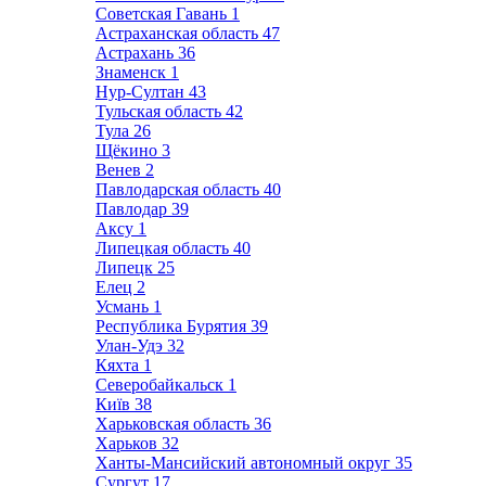
Советская Гавань
1
Астраханская область
47
Астрахань
36
Знаменск
1
Нур-Султан
43
Тульская область
42
Тула
26
Щёкино
3
Венев
2
Павлодарская область
40
Павлодар
39
Аксу
1
Липецкая область
40
Липецк
25
Елец
2
Усмань
1
Республика Бурятия
39
Улан-Удэ
32
Кяхта
1
Северобайкальск
1
Київ
38
Харьковская область
36
Харьков
32
Ханты-Мансийский автономный округ
35
Сургут
17