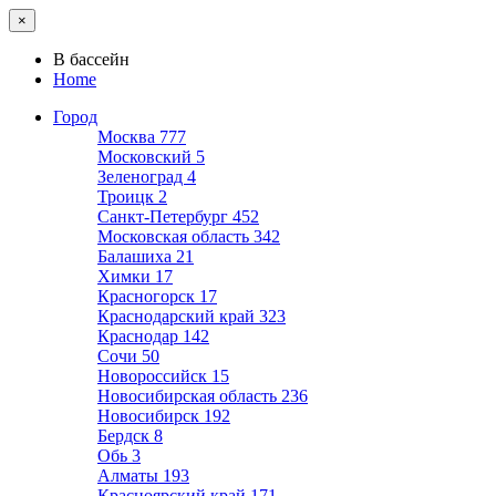
×
В бассейн
Home
Город
Москва
777
Московский
5
Зеленоград
4
Троицк
2
Санкт-Петербург
452
Московская область
342
Балашиха
21
Химки
17
Красногорск
17
Краснодарский край
323
Краснодар
142
Сочи
50
Новороссийск
15
Новосибирская область
236
Новосибирск
192
Бердск
8
Обь
3
Алматы
193
Красноярский край
171