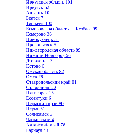
Иркутская область
101
Иркутск
62
Ангарск
10
Братск
7
Ташкент
100
Кемеровская область — Кузбасс
99
Кемерово
36
Новокузнецк
31
Прокопьевск
5
Нижегородская область
89
Нижний Новгород
56
Дзержинск
7
Кстово
6
Омская область
82
Омск
78
Ставропольский край
81
Ставрополь
22
Пятигорск
15
Ессентуки
6
Пермский край
80
Пермь
51
Соликамск
5
Чайковский
4
Алтайский край
78
Барнаул
43