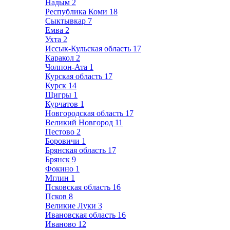
Надым
2
Республика Коми
18
Сыктывкар
7
Емва
2
Ухта
2
Иссык-Кульская область
17
Каракол
2
Чолпон-Ата
1
Курская область
17
Курск
14
Щигры
1
Курчатов
1
Новгородская область
17
Великий Новгород
11
Пестово
2
Боровичи
1
Брянская область
17
Брянск
9
Фокино
1
Мглин
1
Псковская область
16
Псков
8
Великие Луки
3
Ивановская область
16
Иваново
12