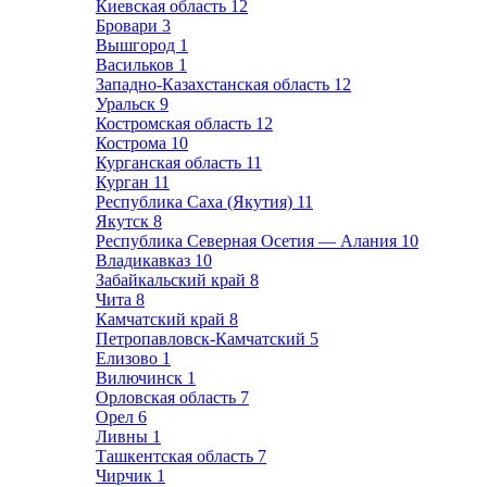
Киевская область
12
Бровари
3
Вышгород
1
Васильков
1
Западно-Казахстанская область
12
Уральск
9
Костромская область
12
Кострома
10
Курганская область
11
Курган
11
Республика Саха (Якутия)
11
Якутск
8
Республика Северная Осетия — Алания
10
Владикавказ
10
Забайкальский край
8
Чита
8
Камчатский край
8
Петропавловск-Камчатский
5
Елизово
1
Вилючинск
1
Орловская область
7
Орел
6
Ливны
1
Ташкентская область
7
Чирчик
1