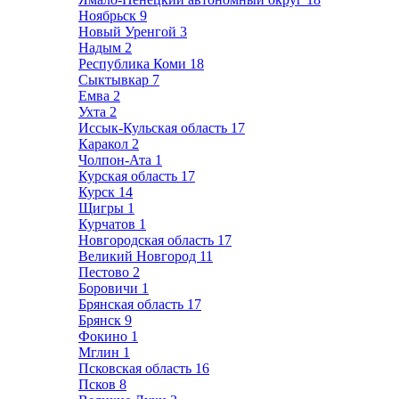
Ноябрьск
9
Новый Уренгой
3
Надым
2
Республика Коми
18
Сыктывкар
7
Емва
2
Ухта
2
Иссык-Кульская область
17
Каракол
2
Чолпон-Ата
1
Курская область
17
Курск
14
Щигры
1
Курчатов
1
Новгородская область
17
Великий Новгород
11
Пестово
2
Боровичи
1
Брянская область
17
Брянск
9
Фокино
1
Мглин
1
Псковская область
16
Псков
8