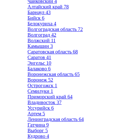
Чайковский
4
Алтайский край
78
Барнаул
43
Бийск
6
Белокуриха
4
Волгоградская область
72
Волгоград
42
Волжский
11
Камышин
3
Саратовская область
68
Саратов
41
Энгельс
10
Балаково
6
Воронежская область
65
Воронеж
52
Острогожск
1
Семилуки
1
Приморский край
64
Владивосток
37
Уссурийск
6
Артем
5
Ленинградская область
64
Гатчина
9
Выборг
5
Кудрово
4