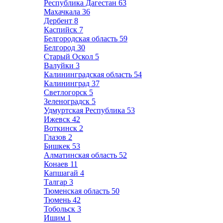
Республика Дагестан
63
Махачкала
36
Дербент
8
Каспийск
7
Белгородская область
59
Белгород
30
Старый Оскол
5
Валуйки
3
Калининградская область
54
Калининград
37
Светлогорск
5
Зеленоградск
5
Удмуртская Республика
53
Ижевск
42
Воткинск
2
Глазов
2
Бишкек
53
Алматинская область
52
Конаев
11
Капшагай
4
Талгар
3
Тюменская область
50
Тюмень
42
Тобольск
3
Ишим
1