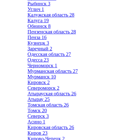
Рыбинск
3
Углич
1
Калужская область
28
Калуга
19
Обнинск
8
Пензенская область
28
Пенза
16
Кузнецк
3
Заречный
2
Одесская область
27
Одесса
23
Черноморск
1
Мурманская область
27
Мурманск
10
Кировск
2
Североморск
2
Атырауская область
26
Атырау
25
Томская область
26
Томск
20
Северск
3
Асино
1
Кировская область
26
Киров
23
Кирово-Чепецк
2