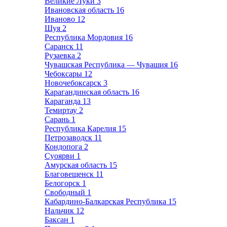
Великие Луки
3
Ивановская область
16
Иваново
12
Шуя
2
Республика Мордовия
16
Саранск
11
Рузаевка
2
Чувашская Республика — Чувашия
16
Чебоксары
12
Новочебоксарск
3
Карагандинская область
16
Караганда
13
Темиртау
2
Сарань
1
Республика Карелия
15
Петрозаводск
11
Кондопога
2
Суоярви
1
Амурская область
15
Благовещенск
11
Белогорск
1
Свободный
1
Кабардино-Балкарская Республика
15
Нальчик
12
Баксан
1