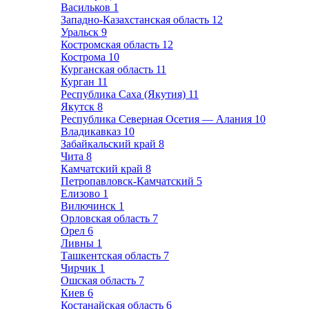
Васильков
1
Западно-Казахстанская область
12
Уральск
9
Костромская область
12
Кострома
10
Курганская область
11
Курган
11
Республика Саха (Якутия)
11
Якутск
8
Республика Северная Осетия — Алания
10
Владикавказ
10
Забайкальский край
8
Чита
8
Камчатский край
8
Петропавловск-Камчатский
5
Елизово
1
Вилючинск
1
Орловская область
7
Орел
6
Ливны
1
Ташкентская область
7
Чирчик
1
Ошская область
7
Киев
6
Костанайская область
6