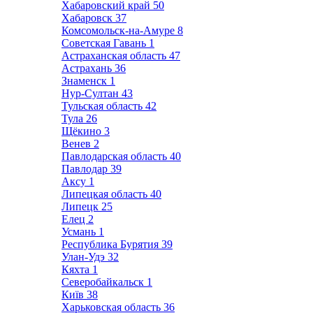
Хабаровский край
50
Хабаровск
37
Комсомольск-на-Амуре
8
Советская Гавань
1
Астраханская область
47
Астрахань
36
Знаменск
1
Нур-Султан
43
Тульская область
42
Тула
26
Щёкино
3
Венев
2
Павлодарская область
40
Павлодар
39
Аксу
1
Липецкая область
40
Липецк
25
Елец
2
Усмань
1
Республика Бурятия
39
Улан-Удэ
32
Кяхта
1
Северобайкальск
1
Київ
38
Харьковская область
36