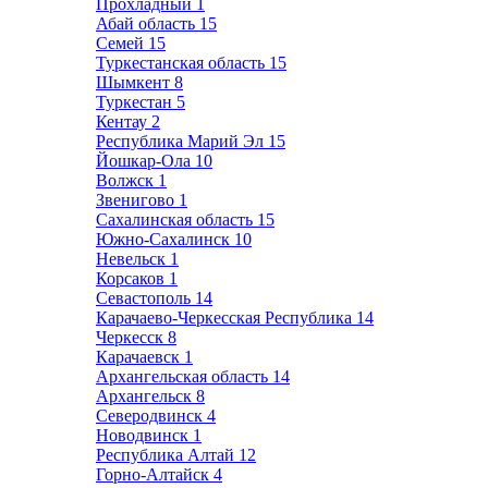
Прохладный
1
Абай область
15
Семей
15
Туркестанская область
15
Шымкент
8
Туркестан
5
Кентау
2
Республика Марий Эл
15
Йошкар-Ола
10
Волжск
1
Звенигово
1
Сахалинская область
15
Южно-Сахалинск
10
Невельск
1
Корсаков
1
Севастополь
14
Карачаево-Черкесская Республика
14
Черкесск
8
Карачаевск
1
Архангельская область
14
Архангельск
8
Северодвинск
4
Новодвинск
1
Республика Алтай
12
Горно-Алтайск
4