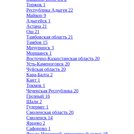
Торжок
1
Республика Адыгея
22
Майкоп
9
Адыгейск
1
Астана
21
Ош
21
Тамбовская область
21
Тамбов
15
Мичуринск
3
Моршанск
1
Восточно-Казахстанская область
20
Усть-Каменогорск
20
Чуйская область
20
Кара-Балта
2
Кант
1
Токмок
1
Чеченская Республика
20
Грозный
16
Шали
2
Гудермес
1
Смоленская область
20
Смоленск
14
Ярцево
2
Сафоново
1
Ямало-Ненецкий автономный округ
18