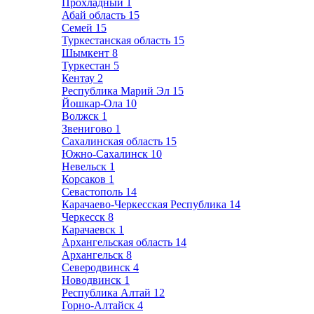
Прохладный
1
Абай область
15
Семей
15
Туркестанская область
15
Шымкент
8
Туркестан
5
Кентау
2
Республика Марий Эл
15
Йошкар-Ола
10
Волжск
1
Звенигово
1
Сахалинская область
15
Южно-Сахалинск
10
Невельск
1
Корсаков
1
Севастополь
14
Карачаево-Черкесская Республика
14
Черкесск
8
Карачаевск
1
Архангельская область
14
Архангельск
8
Северодвинск
4
Новодвинск
1
Республика Алтай
12
Горно-Алтайск
4