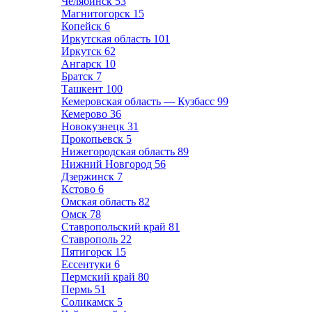
Челябинск
53
Магнитогорск
15
Копейск
6
Иркутская область
101
Иркутск
62
Ангарск
10
Братск
7
Ташкент
100
Кемеровская область — Кузбасс
99
Кемерово
36
Новокузнецк
31
Прокопьевск
5
Нижегородская область
89
Нижний Новгород
56
Дзержинск
7
Кстово
6
Омская область
82
Омск
78
Ставропольский край
81
Ставрополь
22
Пятигорск
15
Ессентуки
6
Пермский край
80
Пермь
51
Соликамск
5