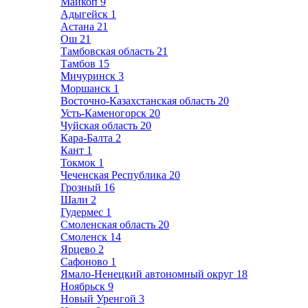
Майкоп
9
Адыгейск
1
Астана
21
Ош
21
Тамбовская область
21
Тамбов
15
Мичуринск
3
Моршанск
1
Восточно-Казахстанская область
20
Усть-Каменогорск
20
Чуйская область
20
Кара-Балта
2
Кант
1
Токмок
1
Чеченская Республика
20
Грозный
16
Шали
2
Гудермес
1
Смоленская область
20
Смоленск
14
Ярцево
2
Сафоново
1
Ямало-Ненецкий автономный округ
18
Ноябрьск
9
Новый Уренгой
3