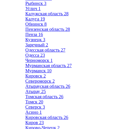
Рыбинск
3
Углич
1
Калужская область
28
Калуга
19
Обнинск
8
Пензенская область
28
Пенза
16
Кузнецк
3
Заречный
2
Одесская область
27
Одесса
23
Черноморск
1
Мурманская область
27
Мурманск
10
Кировск
2
Североморск
2
Атырауская область
26
Атырау
25
Томская область
26
Томск
20
Северск
3
Асино
1
Кировская область
26
Киров
23
Кирово-Чепецк
2