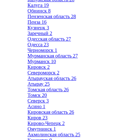
Калуга
19
Обнинск
8
Пензенская область
28
Пенза
16
Кузнецк
3
Заречный
2
Одесская область
27
Одесса
23
Черноморск
1
Мурманская область
27
Мурманск
10
Кировск
2
Североморск
2
Атырауская область
26
Атырау
25
Томская область
26
Томск
20
Северск
3
Асино
1
Кировская область
26
Киров
23
Кирово-Чепецк
2
Омутнинск
1
Акмолинская область
25