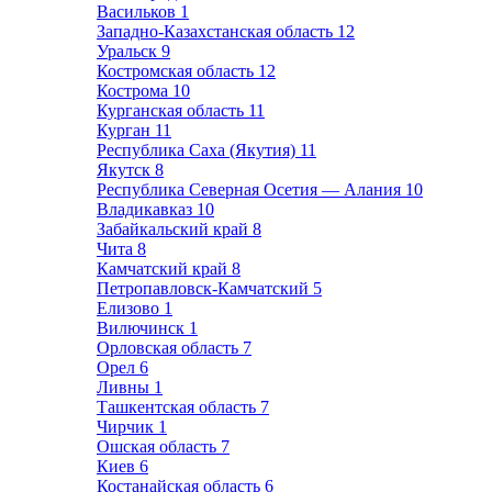
Васильков
1
Западно-Казахстанская область
12
Уральск
9
Костромская область
12
Кострома
10
Курганская область
11
Курган
11
Республика Саха (Якутия)
11
Якутск
8
Республика Северная Осетия — Алания
10
Владикавказ
10
Забайкальский край
8
Чита
8
Камчатский край
8
Петропавловск-Камчатский
5
Елизово
1
Вилючинск
1
Орловская область
7
Орел
6
Ливны
1
Ташкентская область
7
Чирчик
1
Ошская область
7
Киев
6
Костанайская область
6