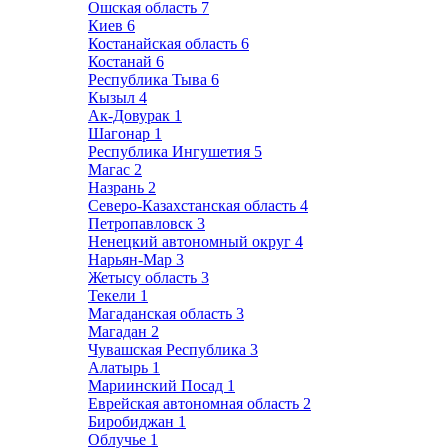
Ошская область
7
Киев
6
Костанайская область
6
Костанай
6
Республика Тыва
6
Кызыл
4
Ак-Довурак
1
Шагонар
1
Республика Ингушетия
5
Магас
2
Назрань
2
Северо-Казахстанская область
4
Петропавловск
3
Ненецкий автономный округ
4
Нарьян-Мар
3
Жетысу область
3
Текели
1
Магаданская область
3
Магадан
2
Чувашская Республика
3
Алатырь
1
Мариинский Посад
1
Еврейская автономная область
2
Биробиджан
1
Облучье
1