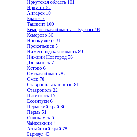
Иркутская область
101
Иркутск
62
Ангарск
10
Братск
7
Ташкент
100
Кемеровская область — Кузбасс
99
Кемерово
36
Новокузнецк
31
Прокопьевск
5
Нижегородская область
89
Нижний Новгород
56
Дзержинск
7
Кстово
6
Омская область
82
Омск
78
Ставропольский край
81
Ставрополь
22
Пятигорск
15
Ессентуки
6
Пермский край
80
Пермь
51
Соликамск
5
Чайковский
4
Алтайский край
78
Барнаул
43