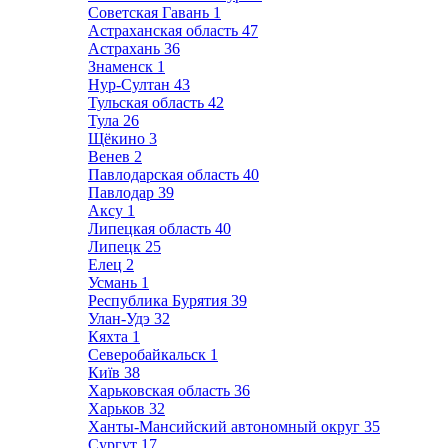
Советская Гавань
1
Астраханская область
47
Астрахань
36
Знаменск
1
Нур-Султан
43
Тульская область
42
Тула
26
Щёкино
3
Венев
2
Павлодарская область
40
Павлодар
39
Аксу
1
Липецкая область
40
Липецк
25
Елец
2
Усмань
1
Республика Бурятия
39
Улан-Удэ
32
Кяхта
1
Северобайкальск
1
Київ
38
Харьковская область
36
Харьков
32
Ханты-Мансийский автономный округ
35
Сургут
17