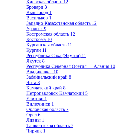
Киевская область
12
Бровари
3
Вышгород
1
Васильков
1
Западно-Казахстанская область
12
Уральск
9
Костромская область
12
Кострома
10
Курганская область
11
Курган
11
Республика Саха (Якутия)
11
Якутск
8
Республика Северная Осетия — Алания
10
Владикавказ
10
Забайкальский край
8
Чита
8
Камчатский край
8
Петропавловск-Камчатский
5
Елизово
1
Вилючинск
1
Орловская область
7
Орел
6
Ливны
1
Ташкентская область
7
Чирчик
1