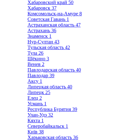
Хабаровский край
50
Хабаровск
37
Комсомольск-на-Амуре
8
Советская Гавань
1
Астраханская область
47
Астрахань
36
Знаменск
1
Нур-Султан
43
Тульская область
42
Тула
26
Щёкино
3
Венев
2
Павлодарская область
40
Павлодар
39
Аксу
1
Липецкая область
40
Липецк
25
Елец
2
Усмань
1
Республика Бурятия
39
Улан-Удэ
32
Кяхта
1
Северобайкальск
1
Київ
38
Харьковская область
36