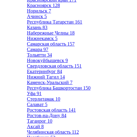
Красноярск
128
Норильск
7
Ачинск
5
Республика Татарстан
161
Казань
83
Набережные Челны
18
Нижнекамск
5
Самарская область
157
Самара
97
Тольятти
34
Новокуйбышевск
9
Свердловская область
151
Екатеринбург
84
Нижний Тагил
14
Каменск-Уральский
7
Республика Башкортостан
150
Уфа
91
Стерлитамак
10
Салават
5
Ростовская область
141
Ростов-на-Дону
84
Таганрог
10
Аксай
8
Челябинская область
112