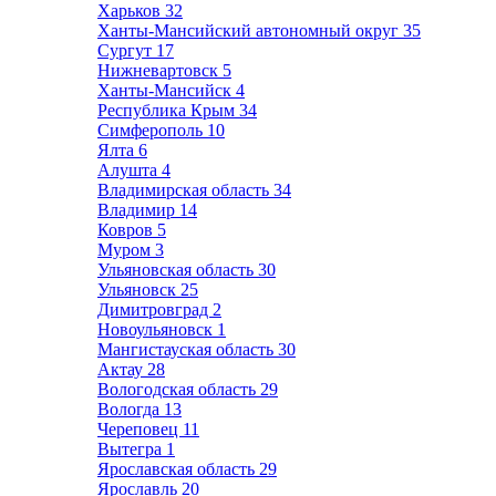
Харьков
32
Ханты-Мансийский автономный округ
35
Сургут
17
Нижневартовск
5
Ханты-Мансийск
4
Республика Крым
34
Симферополь
10
Ялта
6
Алушта
4
Владимирская область
34
Владимир
14
Ковров
5
Муром
3
Ульяновская область
30
Ульяновск
25
Димитровград
2
Новоульяновск
1
Мангистауская область
30
Актау
28
Вологодская область
29
Вологда
13
Череповец
11
Вытегра
1
Ярославская область
29
Ярославль
20