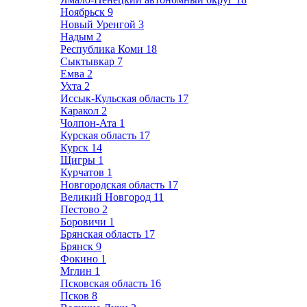
Ноябрьск
9
Новый Уренгой
3
Надым
2
Республика Коми
18
Сыктывкар
7
Емва
2
Ухта
2
Иссык-Кульская область
17
Каракол
2
Чолпон-Ата
1
Курская область
17
Курск
14
Щигры
1
Курчатов
1
Новгородская область
17
Великий Новгород
11
Пестово
2
Боровичи
1
Брянская область
17
Брянск
9
Фокино
1
Мглин
1
Псковская область
16
Псков
8