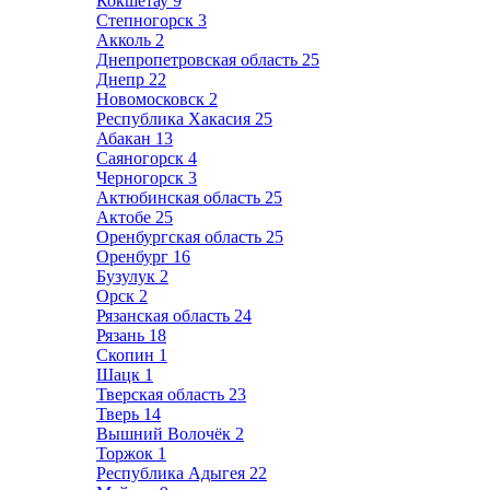
Кокшетау
9
Степногорск
3
Акколь
2
Днепропетровская область
25
Днепр
22
Новомосковск
2
Республика Хакасия
25
Абакан
13
Саяногорск
4
Черногорск
3
Актюбинская область
25
Актобе
25
Оренбургская область
25
Оренбург
16
Бузулук
2
Орск
2
Рязанская область
24
Рязань
18
Скопин
1
Шацк
1
Тверская область
23
Тверь
14
Вышний Волочёк
2
Торжок
1
Республика Адыгея
22