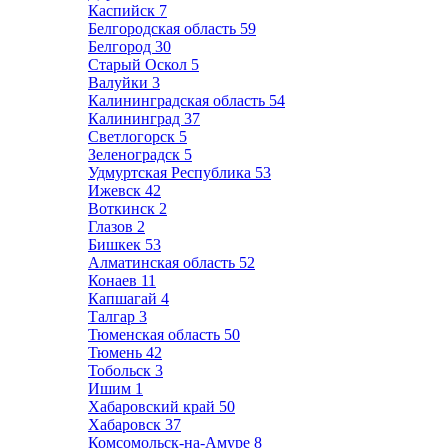
Каспийск
7
Белгородская область
59
Белгород
30
Старый Оскол
5
Валуйки
3
Калининградская область
54
Калининград
37
Светлогорск
5
Зеленоградск
5
Удмуртская Республика
53
Ижевск
42
Воткинск
2
Глазов
2
Бишкек
53
Алматинская область
52
Конаев
11
Капшагай
4
Талгар
3
Тюменская область
50
Тюмень
42
Тобольск
3
Ишим
1
Хабаровский край
50
Хабаровск
37
Комсомольск-на-Амуре
8