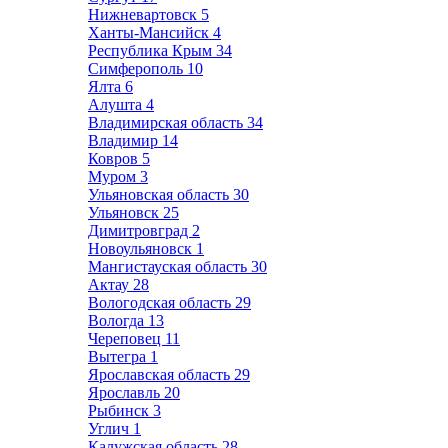
Нижневартовск
5
Ханты-Мансийск
4
Республика Крым
34
Симферополь
10
Ялта
6
Алушта
4
Владимирская область
34
Владимир
14
Ковров
5
Муром
3
Ульяновская область
30
Ульяновск
25
Димитровград
2
Новоульяновск
1
Мангистауская область
30
Актау
28
Вологодская область
29
Вологда
13
Череповец
11
Вытегра
1
Ярославская область
29
Ярославль
20
Рыбинск
3
Углич
1
Калужская область
28