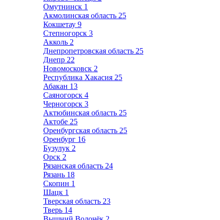
Омутнинск
1
Акмолинская область
25
Кокшетау
9
Степногорск
3
Акколь
2
Днепропетровская область
25
Днепр
22
Новомосковск
2
Республика Хакасия
25
Абакан
13
Саяногорск
4
Черногорск
3
Актюбинская область
25
Актобе
25
Оренбургская область
25
Оренбург
16
Бузулук
2
Орск
2
Рязанская область
24
Рязань
18
Скопин
1
Шацк
1
Тверская область
23
Тверь
14
Вышний Волочёк
2