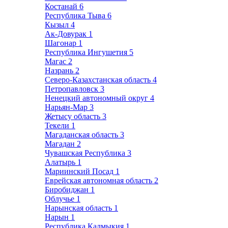
Костанай
6
Республика Тыва
6
Кызыл
4
Ак-Довурак
1
Шагонар
1
Республика Ингушетия
5
Магас
2
Назрань
2
Северо-Казахстанская область
4
Петропавловск
3
Ненецкий автономный округ
4
Нарьян-Мар
3
Жетысу область
3
Текели
1
Магаданская область
3
Магадан
2
Чувашская Республика
3
Алатырь
1
Мариинский Посад
1
Еврейская автономная область
2
Биробиджан
1
Облучье
1
Нарынская область
1
Нарын
1
Республика Калмыкия
1