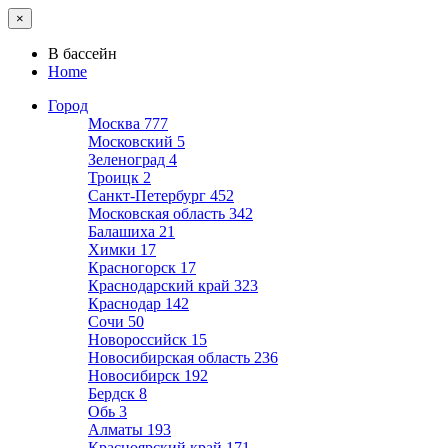
×
В бассейн
Home
Город
Москва
777
Московский
5
Зеленоград
4
Троицк
2
Санкт-Петербург
452
Московская область
342
Балашиха
21
Химки
17
Красногорск
17
Краснодарский край
323
Краснодар
142
Сочи
50
Новороссийск
15
Новосибирская область
236
Новосибирск
192
Бердск
8
Обь
3
Алматы
193
Красноярский край
171