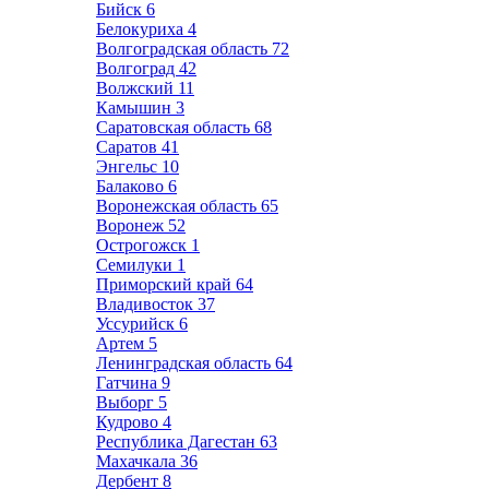
Бийск
6
Белокуриха
4
Волгоградская область
72
Волгоград
42
Волжский
11
Камышин
3
Саратовская область
68
Саратов
41
Энгельс
10
Балаково
6
Воронежская область
65
Воронеж
52
Острогожск
1
Семилуки
1
Приморский край
64
Владивосток
37
Уссурийск
6
Артем
5
Ленинградская область
64
Гатчина
9
Выборг
5
Кудрово
4
Республика Дагестан
63
Махачкала
36
Дербент
8