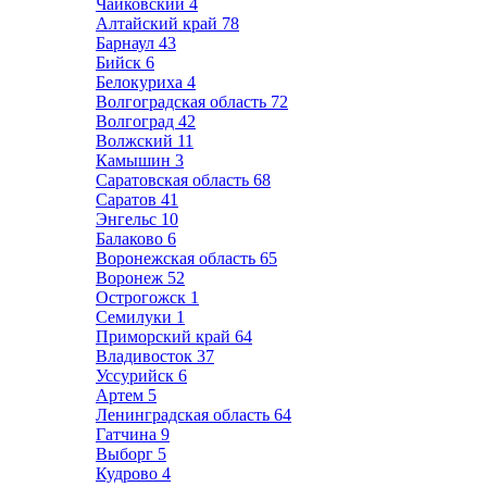
Чайковский
4
Алтайский край
78
Барнаул
43
Бийск
6
Белокуриха
4
Волгоградская область
72
Волгоград
42
Волжский
11
Камышин
3
Саратовская область
68
Саратов
41
Энгельс
10
Балаково
6
Воронежская область
65
Воронеж
52
Острогожск
1
Семилуки
1
Приморский край
64
Владивосток
37
Уссурийск
6
Артем
5
Ленинградская область
64
Гатчина
9
Выборг
5
Кудрово
4