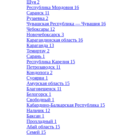
Шуя
2
Республика Мордовия
16
Саранск
11
Рузаевка
2
Чувашская Республика — Чувашия
16
Чебоксары
12
Новочебоксарск
3
Карагандинская область
16
Караганда
13
Темиртау
2
Сарань
1
Республика Карелия
15
Петрозаводск
11
Кондопога
2
Суоярви
1
Амурская область
15
Благовещенск
11
Белогорск
1
Свободный
1
Кабардино-Балкарская Республика
15
Нальчик
12
Баксан
1
Прохладный
1
Абай область
15
Семей
15