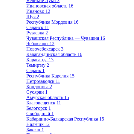
Великие Луки
3
Ивановская область
16
Иваново
12
Шуя
2
Республика Мордовия
16
Саранск
11
Рузаевка
2
Чувашская Республика — Чувашия
16
Чебоксары
12
Новочебоксарск
3
Карагандинская область
16
Караганда
13
Темиртау
2
Сарань
1
Республика Карелия
15
Петрозаводск
11
Кондопога
2
Суоярви
1
Амурская область
15
Благовещенск
11
Белогорск
1
Свободный
1
Кабардино-Балкарская Республика
15
Нальчик
12
Баксан
1