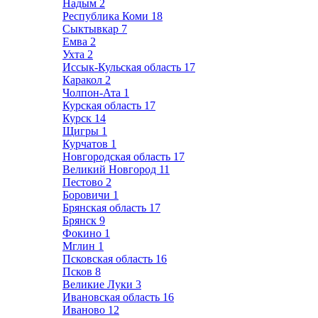
Надым
2
Республика Коми
18
Сыктывкар
7
Емва
2
Ухта
2
Иссык-Кульская область
17
Каракол
2
Чолпон-Ата
1
Курская область
17
Курск
14
Щигры
1
Курчатов
1
Новгородская область
17
Великий Новгород
11
Пестово
2
Боровичи
1
Брянская область
17
Брянск
9
Фокино
1
Мглин
1
Псковская область
16
Псков
8
Великие Луки
3
Ивановская область
16
Иваново
12