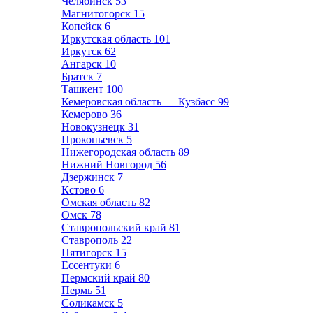
Челябинск
53
Магнитогорск
15
Копейск
6
Иркутская область
101
Иркутск
62
Ангарск
10
Братск
7
Ташкент
100
Кемеровская область — Кузбасс
99
Кемерово
36
Новокузнецк
31
Прокопьевск
5
Нижегородская область
89
Нижний Новгород
56
Дзержинск
7
Кстово
6
Омская область
82
Омск
78
Ставропольский край
81
Ставрополь
22
Пятигорск
15
Ессентуки
6
Пермский край
80
Пермь
51
Соликамск
5