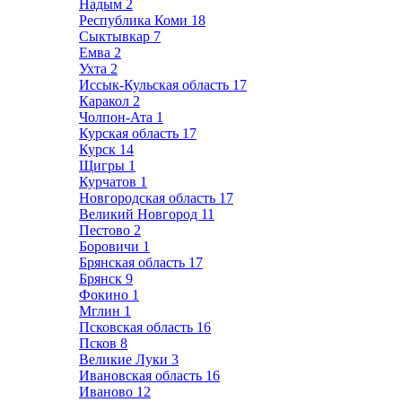
Надым
2
Республика Коми
18
Сыктывкар
7
Емва
2
Ухта
2
Иссык-Кульская область
17
Каракол
2
Чолпон-Ата
1
Курская область
17
Курск
14
Щигры
1
Курчатов
1
Новгородская область
17
Великий Новгород
11
Пестово
2
Боровичи
1
Брянская область
17
Брянск
9
Фокино
1
Мглин
1
Псковская область
16
Псков
8
Великие Луки
3
Ивановская область
16
Иваново
12