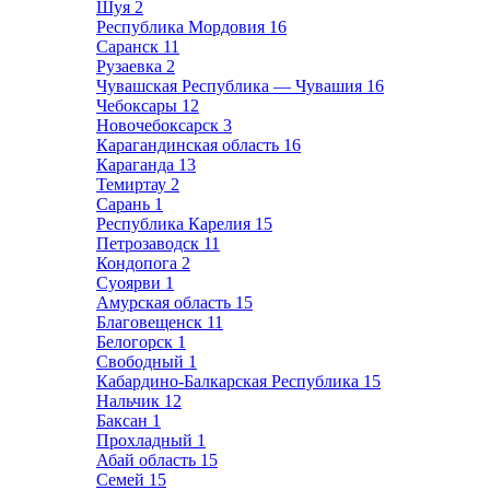
Шуя
2
Республика Мордовия
16
Саранск
11
Рузаевка
2
Чувашская Республика — Чувашия
16
Чебоксары
12
Новочебоксарск
3
Карагандинская область
16
Караганда
13
Темиртау
2
Сарань
1
Республика Карелия
15
Петрозаводск
11
Кондопога
2
Суоярви
1
Амурская область
15
Благовещенск
11
Белогорск
1
Свободный
1
Кабардино-Балкарская Республика
15
Нальчик
12
Баксан
1
Прохладный
1
Абай область
15
Семей
15