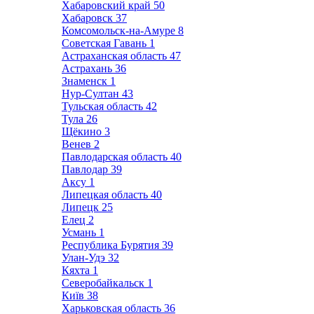
Хабаровский край
50
Хабаровск
37
Комсомольск-на-Амуре
8
Советская Гавань
1
Астраханская область
47
Астрахань
36
Знаменск
1
Нур-Султан
43
Тульская область
42
Тула
26
Щёкино
3
Венев
2
Павлодарская область
40
Павлодар
39
Аксу
1
Липецкая область
40
Липецк
25
Елец
2
Усмань
1
Республика Бурятия
39
Улан-Удэ
32
Кяхта
1
Северобайкальск
1
Київ
38
Харьковская область
36