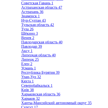
Советская Гавань
1
Астраханская область
47
Астрахань
36
Знаменск
1
Нур-Султан
43
Тульская область
42
Тула
26
Щёкино
3
Венев
2
Павлодарская область
40
Павлодар
39
Аксу
1
Липецкая область
40
Липецк
25
Елец
2
Усмань
1
Республика Бурятия
39
Улан-Удэ
32
Кяхта
1
Северобайкальск
1
Київ
38
Харьковская область
36
Харьков
32
Ханты-Мансийский автономный округ
35
Сургут
17