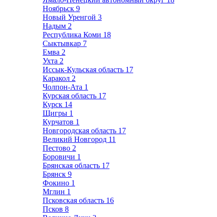
Ноябрьск
9
Новый Уренгой
3
Надым
2
Республика Коми
18
Сыктывкар
7
Емва
2
Ухта
2
Иссык-Кульская область
17
Каракол
2
Чолпон-Ата
1
Курская область
17
Курск
14
Щигры
1
Курчатов
1
Новгородская область
17
Великий Новгород
11
Пестово
2
Боровичи
1
Брянская область
17
Брянск
9
Фокино
1
Мглин
1
Псковская область
16
Псков
8