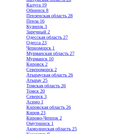
Калуга
19
Обнинск
8
Пензенская область
28
Пенза
16
Кузнецк
3
Заречный
2
Одесская область
27
Одесса
23
Черноморск
1
Мурманская область
27
Мурманск
10
Кировск
2
Североморск
2
Атырауская область
26
Атырау
25
Томская область
26
Томск
20
Северск
3
Асино
1
Кировская область
26
Киров
23
Кирово-Чепецк
2
Омутнинск
1
Акмолинская область
25