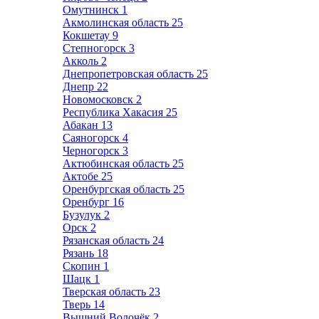
Омутнинск
1
Акмолинская область
25
Кокшетау
9
Степногорск
3
Акколь
2
Днепропетровская область
25
Днепр
22
Новомосковск
2
Республика Хакасия
25
Абакан
13
Саяногорск
4
Черногорск
3
Актюбинская область
25
Актобе
25
Оренбургская область
25
Оренбург
16
Бузулук
2
Орск
2
Рязанская область
24
Рязань
18
Скопин
1
Шацк
1
Тверская область
23
Тверь
14
Вышний Волочёк
2