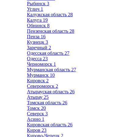
Рыбинск
3
Углич
1
Калужская область
28
Калуга
19
Обнинск
8
Пензенская область
28
Пенза
16
Кузнецк
3
Заречный
2
Одесская область
27
Одесса
23
Черноморск
1
Мурманская область
27
Мурманск
10
Кировск
2
Североморск
2
Атырауская область
26
Атырау
25
Томская область
26
Томск
20
Северск
3
Асино
1
Кировская область
26
Киров
23
Кирово-Чепецк
2