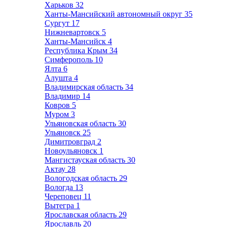
Харьков
32
Ханты-Мансийский автономный округ
35
Сургут
17
Нижневартовск
5
Ханты-Мансийск
4
Республика Крым
34
Симферополь
10
Ялта
6
Алушта
4
Владимирская область
34
Владимир
14
Ковров
5
Муром
3
Ульяновская область
30
Ульяновск
25
Димитровград
2
Новоульяновск
1
Мангистауская область
30
Актау
28
Вологодская область
29
Вологда
13
Череповец
11
Вытегра
1
Ярославская область
29
Ярославль
20