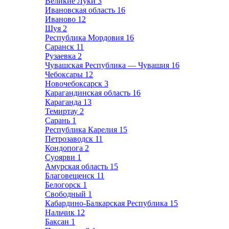
Великие Луки
3
Ивановская область
16
Иваново
12
Шуя
2
Республика Мордовия
16
Саранск
11
Рузаевка
2
Чувашская Республика — Чувашия
16
Чебоксары
12
Новочебоксарск
3
Карагандинская область
16
Караганда
13
Темиртау
2
Сарань
1
Республика Карелия
15
Петрозаводск
11
Кондопога
2
Суоярви
1
Амурская область
15
Благовещенск
11
Белогорск
1
Свободный
1
Кабардино-Балкарская Республика
15
Нальчик
12
Баксан
1