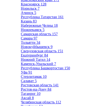
Красноярск
128
Норильск
7
Ачинск
5
Республика Татарстан
161
Казань
83
Набережные Челны
18
Нижнекамск
5
Самарская область
157
Самара
97
Тольятти
34
Новокуйбышевск
9
Свердловская область
151
Екатеринбург
84
Нижний Тагил
14
Каменск-Уральский
7
Республика Башкортостан
150
Уфа
91
Стерлитамак
10
Салават
5
Ростовская область
141
Ростов-на-Дону
84
Таганрог
10
Аксай
8
Челябинская область
112