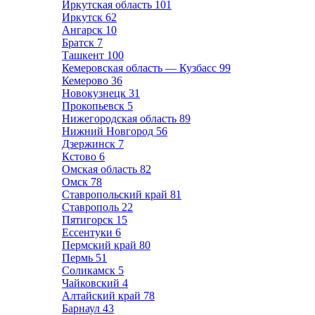
Иркутская область
101
Иркутск
62
Ангарск
10
Братск
7
Ташкент
100
Кемеровская область — Кузбасс
99
Кемерово
36
Новокузнецк
31
Прокопьевск
5
Нижегородская область
89
Нижний Новгород
56
Дзержинск
7
Кстово
6
Омская область
82
Омск
78
Ставропольский край
81
Ставрополь
22
Пятигорск
15
Ессентуки
6
Пермский край
80
Пермь
51
Соликамск
5
Чайковский
4
Алтайский край
78
Барнаул
43