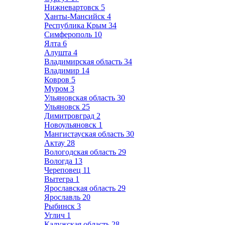
Нижневартовск
5
Ханты-Мансийск
4
Республика Крым
34
Симферополь
10
Ялта
6
Алушта
4
Владимирская область
34
Владимир
14
Ковров
5
Муром
3
Ульяновская область
30
Ульяновск
25
Димитровград
2
Новоульяновск
1
Мангистауская область
30
Актау
28
Вологодская область
29
Вологда
13
Череповец
11
Вытегра
1
Ярославская область
29
Ярославль
20
Рыбинск
3
Углич
1
Калужская область
28