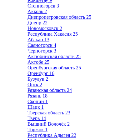
Кокшетау
9
Степногорск
3
Акколь
2
Днепропетровская область
25
Днепр
22
Новомосковск
2
Республика Хакасия
25
Абакан
13
Саяногорск
4
Черногорск
3
Актюбинская область
25
Актобе
25
Оренбургская область
25
Оренбург
16
Бузулук
2
Орск
2
Рязанская область
24
Рязань
18
Скопин
1
Шацк
1
Тверская область
23
Тверь
14
Вышний Волочёк
2
Торжок
1
Республика Адыгея
22