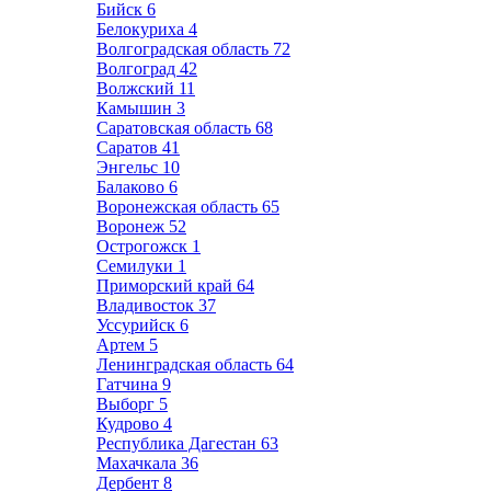
Бийск
6
Белокуриха
4
Волгоградская область
72
Волгоград
42
Волжский
11
Камышин
3
Саратовская область
68
Саратов
41
Энгельс
10
Балаково
6
Воронежская область
65
Воронеж
52
Острогожск
1
Семилуки
1
Приморский край
64
Владивосток
37
Уссурийск
6
Артем
5
Ленинградская область
64
Гатчина
9
Выборг
5
Кудрово
4
Республика Дагестан
63
Махачкала
36
Дербент
8