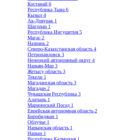
Костанай
6
Республика Тыва
6
Кызыл
4
Ак-Довурак
1
Шагонар
1
Республика Ингушетия
5
Магас
2
Назрань
2
Северо-Казахстанская область
4
Петропавловск
3
Ненецкий автономный округ
4
Нарьян-Мар
3
Жетысу область
3
Текели
1
Магаданская область
3
Магадан
2
Чувашская Республика
3
Алатырь
1
Мариинский Посад
1
Еврейская автономная область
2
Биробиджан
1
Облучье
1
Нарынская область
1
Нарын
1
Республика Калмыкия
1