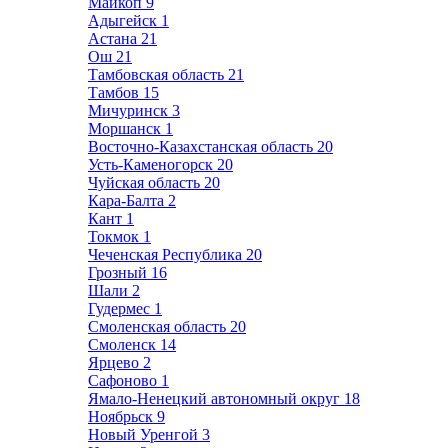
Майкоп
9
Адыгейск
1
Астана
21
Ош
21
Тамбовская область
21
Тамбов
15
Мичуринск
3
Моршанск
1
Восточно-Казахстанская область
20
Усть-Каменогорск
20
Чуйская область
20
Кара-Балта
2
Кант
1
Токмок
1
Чеченская Республика
20
Грозный
16
Шали
2
Гудермес
1
Смоленская область
20
Смоленск
14
Ярцево
2
Сафоново
1
Ямало-Ненецкий автономный округ
18
Ноябрьск
9
Новый Уренгой
3