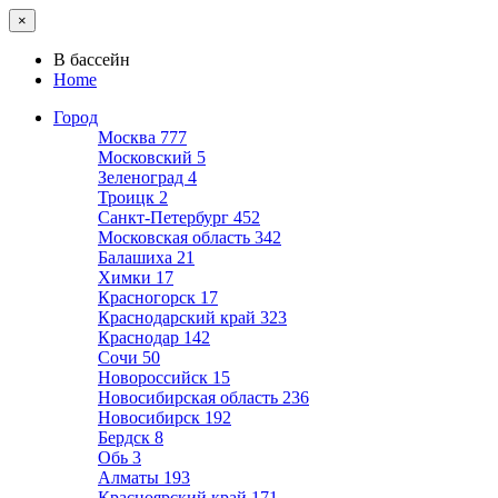
×
В бассейн
Home
Город
Москва
777
Московский
5
Зеленоград
4
Троицк
2
Санкт-Петербург
452
Московская область
342
Балашиха
21
Химки
17
Красногорск
17
Краснодарский край
323
Краснодар
142
Сочи
50
Новороссийск
15
Новосибирская область
236
Новосибирск
192
Бердск
8
Обь
3
Алматы
193
Красноярский край
171