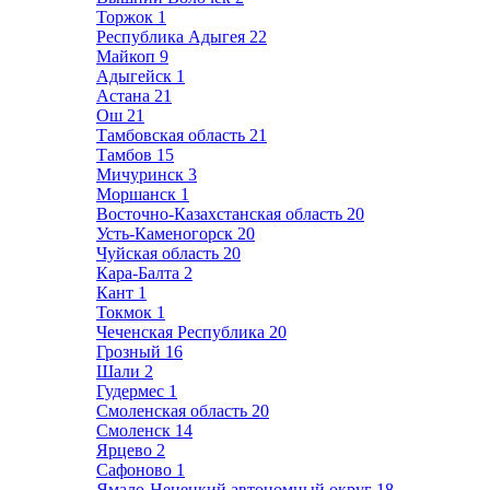
Торжок
1
Республика Адыгея
22
Майкоп
9
Адыгейск
1
Астана
21
Ош
21
Тамбовская область
21
Тамбов
15
Мичуринск
3
Моршанск
1
Восточно-Казахстанская область
20
Усть-Каменогорск
20
Чуйская область
20
Кара-Балта
2
Кант
1
Токмок
1
Чеченская Республика
20
Грозный
16
Шали
2
Гудермес
1
Смоленская область
20
Смоленск
14
Ярцево
2
Сафоново
1
Ямало-Ненецкий автономный округ
18