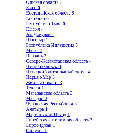
Ошская область
7
Киев
6
Костанайская область
6
Костанай
6
Республика Тыва
6
Кызыл
4
Ак-Довурак
1
Шагонар
1
Республика Ингушетия
5
Магас
2
Назрань
2
Северо-Казахстанская область
4
Петропавловск
3
Ненецкий автономный округ
4
Нарьян-Мар
3
Жетысу область
3
Текели
1
Магаданская область
3
Магадан
2
Чувашская Республика
3
Алатырь
1
Мариинский Посад
1
Еврейская автономная область
2
Биробиджан
1
Облучье
1