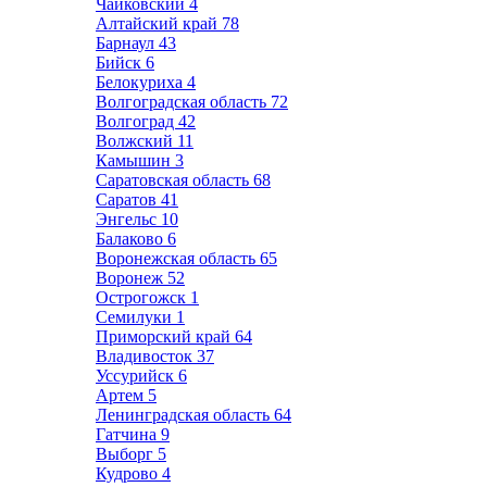
Чайковский
4
Алтайский край
78
Барнаул
43
Бийск
6
Белокуриха
4
Волгоградская область
72
Волгоград
42
Волжский
11
Камышин
3
Саратовская область
68
Саратов
41
Энгельс
10
Балаково
6
Воронежская область
65
Воронеж
52
Острогожск
1
Семилуки
1
Приморский край
64
Владивосток
37
Уссурийск
6
Артем
5
Ленинградская область
64
Гатчина
9
Выборг
5
Кудрово
4