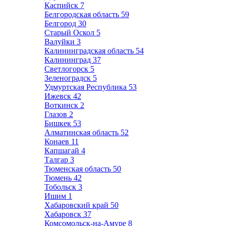
Каспийск
7
Белгородская область
59
Белгород
30
Старый Оскол
5
Валуйки
3
Калининградская область
54
Калининград
37
Светлогорск
5
Зеленоградск
5
Удмуртская Республика
53
Ижевск
42
Воткинск
2
Глазов
2
Бишкек
53
Алматинская область
52
Конаев
11
Капшагай
4
Талгар
3
Тюменская область
50
Тюмень
42
Тобольск
3
Ишим
1
Хабаровский край
50
Хабаровск
37
Комсомольск-на-Амуре
8