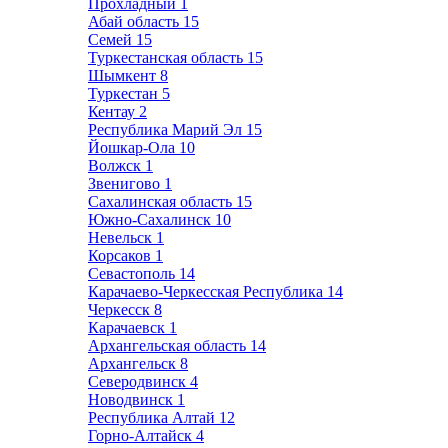
Прохладный
1
Абай область
15
Семей
15
Туркестанская область
15
Шымкент
8
Туркестан
5
Кентау
2
Республика Марий Эл
15
Йошкар-Ола
10
Волжск
1
Звенигово
1
Сахалинская область
15
Южно-Сахалинск
10
Невельск
1
Корсаков
1
Севастополь
14
Карачаево-Черкесская Республика
14
Черкесск
8
Карачаевск
1
Архангельская область
14
Архангельск
8
Северодвинск
4
Новодвинск
1
Республика Алтай
12
Горно-Алтайск
4