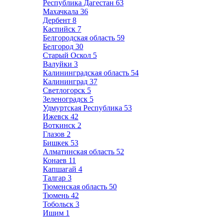
Республика Дагестан
63
Махачкала
36
Дербент
8
Каспийск
7
Белгородская область
59
Белгород
30
Старый Оскол
5
Валуйки
3
Калининградская область
54
Калининград
37
Светлогорск
5
Зеленоградск
5
Удмуртская Республика
53
Ижевск
42
Воткинск
2
Глазов
2
Бишкек
53
Алматинская область
52
Конаев
11
Капшагай
4
Талгар
3
Тюменская область
50
Тюмень
42
Тобольск
3
Ишим
1