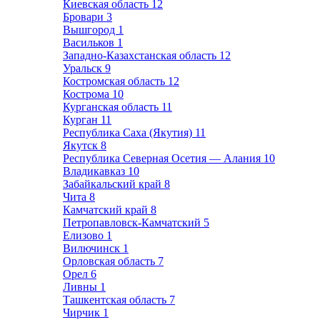
Киевская область
12
Бровари
3
Вышгород
1
Васильков
1
Западно-Казахстанская область
12
Уральск
9
Костромская область
12
Кострома
10
Курганская область
11
Курган
11
Республика Саха (Якутия)
11
Якутск
8
Республика Северная Осетия — Алания
10
Владикавказ
10
Забайкальский край
8
Чита
8
Камчатский край
8
Петропавловск-Камчатский
5
Елизово
1
Вилючинск
1
Орловская область
7
Орел
6
Ливны
1
Ташкентская область
7
Чирчик
1