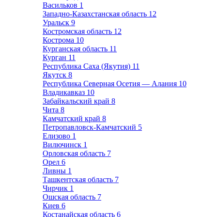
Васильков
1
Западно-Казахстанская область
12
Уральск
9
Костромская область
12
Кострома
10
Курганская область
11
Курган
11
Республика Саха (Якутия)
11
Якутск
8
Республика Северная Осетия — Алания
10
Владикавказ
10
Забайкальский край
8
Чита
8
Камчатский край
8
Петропавловск-Камчатский
5
Елизово
1
Вилючинск
1
Орловская область
7
Орел
6
Ливны
1
Ташкентская область
7
Чирчик
1
Ошская область
7
Киев
6
Костанайская область
6