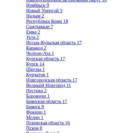
Ноябрьск
9
Новый Уренгой
3
Надым
2
Республика Коми
18
Сыктывкар
7
Емва
2
Ухта
2
Иссык-Кульская область
17
Каракол
2
Чолпон-Ата
1
Курская область
17
Курск
14
Щигры
1
Курчатов
1
Новгородская область
17
Великий Новгород
11
Пестово
2
Боровичи
1
Брянская область
17
Брянск
9
Фокино
1
Мглин
1
Псковская область
16
Псков
8