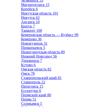
Челябинск
53
Магнитогорск
15
Копейск
6
Иркутская область
101
Иркутск
62
Ангарск
10
Братск
7
Ташкент
100
Кемеровская область — Кузбасс
99
Кемерово
36
Новокузнецк
31
Прокопьевск
5
Нижегородская область
89
Нижний Новгород
56
Дзержинск
7
Кстово
6
Омская область
82
Омск
78
Ставропольский край
81
Ставрополь
22
Пятигорск
15
Ессентуки
6
Пермский край
80
Пермь
51
Соликамск
5