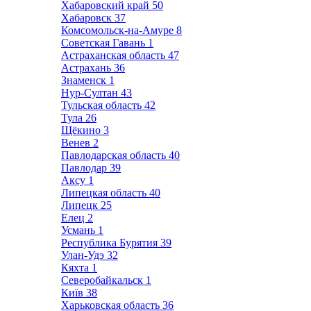
Хабаровский край
50
Хабаровск
37
Комсомольск-на-Амуре
8
Советская Гавань
1
Астраханская область
47
Астрахань
36
Знаменск
1
Нур-Султан
43
Тульская область
42
Тула
26
Щёкино
3
Венев
2
Павлодарская область
40
Павлодар
39
Аксу
1
Липецкая область
40
Липецк
25
Елец
2
Усмань
1
Республика Бурятия
39
Улан-Удэ
32
Кяхта
1
Северобайкальск
1
Київ
38
Харьковская область
36