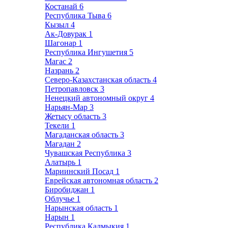
Костанай
6
Республика Тыва
6
Кызыл
4
Ак-Довурак
1
Шагонар
1
Республика Ингушетия
5
Магас
2
Назрань
2
Северо-Казахстанская область
4
Петропавловск
3
Ненецкий автономный округ
4
Нарьян-Мар
3
Жетысу область
3
Текели
1
Магаданская область
3
Магадан
2
Чувашская Республика
3
Алатырь
1
Мариинский Посад
1
Еврейская автономная область
2
Биробиджан
1
Облучье
1
Нарынская область
1
Нарын
1
Республика Калмыкия
1