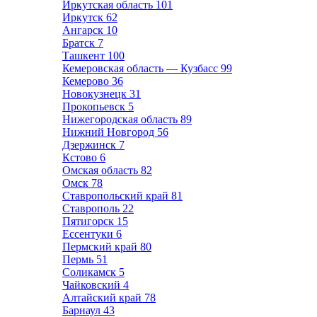
Иркутская область
101
Иркутск
62
Ангарск
10
Братск
7
Ташкент
100
Кемеровская область — Кузбасс
99
Кемерово
36
Новокузнецк
31
Прокопьевск
5
Нижегородская область
89
Нижний Новгород
56
Дзержинск
7
Кстово
6
Омская область
82
Омск
78
Ставропольский край
81
Ставрополь
22
Пятигорск
15
Ессентуки
6
Пермский край
80
Пермь
51
Соликамск
5
Чайковский
4
Алтайский край
78
Барнаул
43