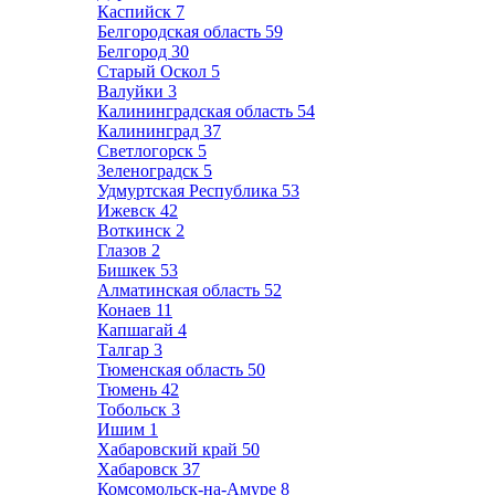
Каспийск
7
Белгородская область
59
Белгород
30
Старый Оскол
5
Валуйки
3
Калининградская область
54
Калининград
37
Светлогорск
5
Зеленоградск
5
Удмуртская Республика
53
Ижевск
42
Воткинск
2
Глазов
2
Бишкек
53
Алматинская область
52
Конаев
11
Капшагай
4
Талгар
3
Тюменская область
50
Тюмень
42
Тобольск
3
Ишим
1
Хабаровский край
50
Хабаровск
37
Комсомольск-на-Амуре
8