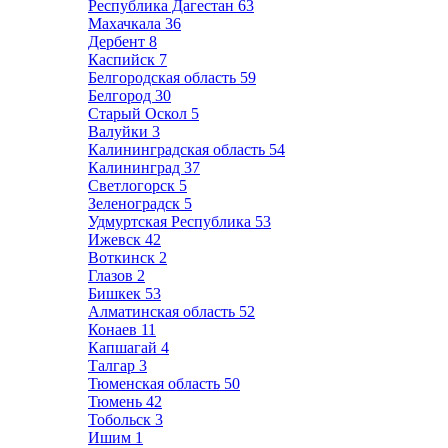
Республика Дагестан
63
Махачкала
36
Дербент
8
Каспийск
7
Белгородская область
59
Белгород
30
Старый Оскол
5
Валуйки
3
Калининградская область
54
Калининград
37
Светлогорск
5
Зеленоградск
5
Удмуртская Республика
53
Ижевск
42
Воткинск
2
Глазов
2
Бишкек
53
Алматинская область
52
Конаев
11
Капшагай
4
Талгар
3
Тюменская область
50
Тюмень
42
Тобольск
3
Ишим
1