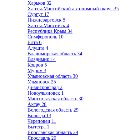
Харьков
32
Ханты-Мансийский автономный округ
35
Сургут
17
Нижневартовск
5
Ханты-Мансийск
4
Республика Крым
34
Симферополь
10
Ялта
6
Алушта
4
Владимирская область
34
Владимир
14
Ковров
5
Муром
3
Ульяновская область
30
Ульяновск
25
Димитровград
2
Новоульяновск
1
Мангистауская область
30
Актау
28
Вологодская область
29
Вологда
13
Череповец
11
Вытегра
1
Ярославская область
29
Ярославль
20