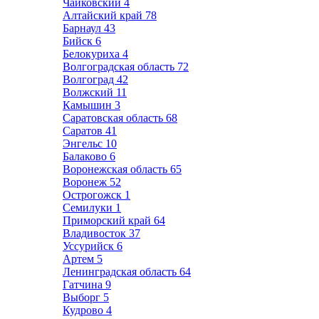
Чайковский
4
Алтайский край
78
Барнаул
43
Бийск
6
Белокуриха
4
Волгоградская область
72
Волгоград
42
Волжский
11
Камышин
3
Саратовская область
68
Саратов
41
Энгельс
10
Балаково
6
Воронежская область
65
Воронеж
52
Острогожск
1
Семилуки
1
Приморский край
64
Владивосток
37
Уссурийск
6
Артем
5
Ленинградская область
64
Гатчина
9
Выборг
5
Кудрово
4