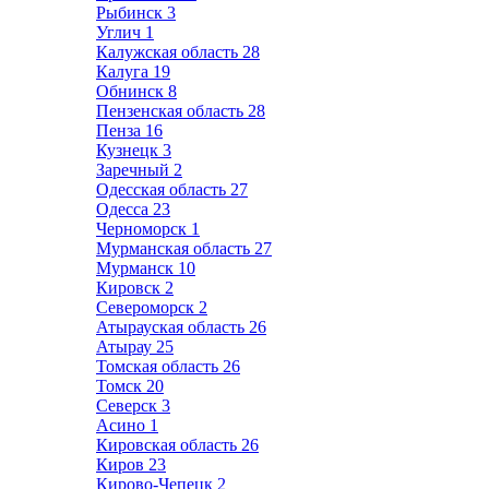
Рыбинск
3
Углич
1
Калужская область
28
Калуга
19
Обнинск
8
Пензенская область
28
Пенза
16
Кузнецк
3
Заречный
2
Одесская область
27
Одесса
23
Черноморск
1
Мурманская область
27
Мурманск
10
Кировск
2
Североморск
2
Атырауская область
26
Атырау
25
Томская область
26
Томск
20
Северск
3
Асино
1
Кировская область
26
Киров
23
Кирово-Чепецк
2