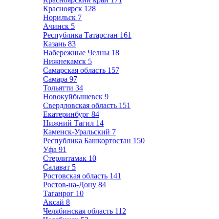
Красноярск
128
Норильск
7
Ачинск
5
Республика Татарстан
161
Казань
83
Набережные Челны
18
Нижнекамск
5
Самарская область
157
Самара
97
Тольятти
34
Новокуйбышевск
9
Свердловская область
151
Екатеринбург
84
Нижний Тагил
14
Каменск-Уральский
7
Республика Башкортостан
150
Уфа
91
Стерлитамак
10
Салават
5
Ростовская область
141
Ростов-на-Дону
84
Таганрог
10
Аксай
8
Челябинская область
112