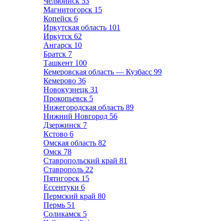
Челябинск
53
Магнитогорск
15
Копейск
6
Иркутская область
101
Иркутск
62
Ангарск
10
Братск
7
Ташкент
100
Кемеровская область — Кузбасс
99
Кемерово
36
Новокузнецк
31
Прокопьевск
5
Нижегородская область
89
Нижний Новгород
56
Дзержинск
7
Кстово
6
Омская область
82
Омск
78
Ставропольский край
81
Ставрополь
22
Пятигорск
15
Ессентуки
6
Пермский край
80
Пермь
51
Соликамск
5