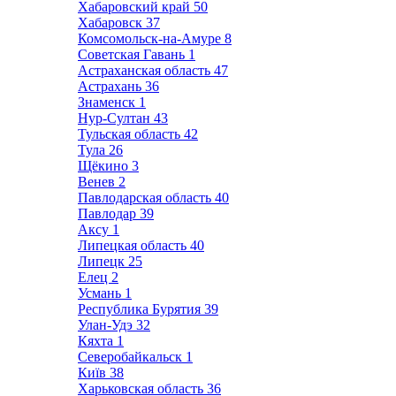
Хабаровский край
50
Хабаровск
37
Комсомольск-на-Амуре
8
Советская Гавань
1
Астраханская область
47
Астрахань
36
Знаменск
1
Нур-Султан
43
Тульская область
42
Тула
26
Щёкино
3
Венев
2
Павлодарская область
40
Павлодар
39
Аксу
1
Липецкая область
40
Липецк
25
Елец
2
Усмань
1
Республика Бурятия
39
Улан-Удэ
32
Кяхта
1
Северобайкальск
1
Київ
38
Харьковская область
36