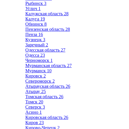
Рыбинск
3
Углич
1
Калужская область
28
Калуга
19
Обнинск
8
Пензенская область
28
Пенза
16
Кузнецк
3
Заречный
2
Одесская область
27
Одесса
23
Черноморск
1
Мурманская область
27
Мурманск
10
Кировск
2
Североморск
2
Атырауская область
26
Атырау
25
Томская область
26
Томск
20
Северск
3
Асино
1
Кировская область
26
Киров
23
Кирово-Чепецк
2