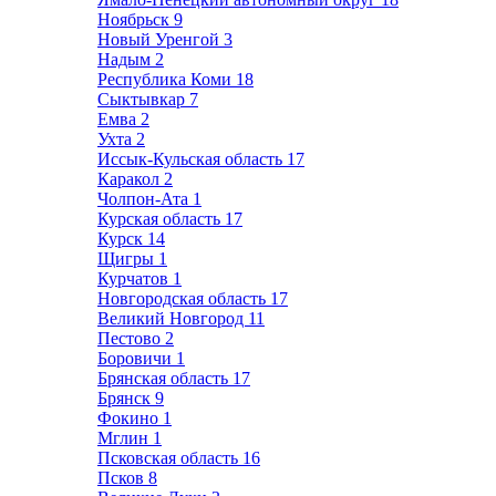
Ноябрьск
9
Новый Уренгой
3
Надым
2
Республика Коми
18
Сыктывкар
7
Емва
2
Ухта
2
Иссык-Кульская область
17
Каракол
2
Чолпон-Ата
1
Курская область
17
Курск
14
Щигры
1
Курчатов
1
Новгородская область
17
Великий Новгород
11
Пестово
2
Боровичи
1
Брянская область
17
Брянск
9
Фокино
1
Мглин
1
Псковская область
16
Псков
8