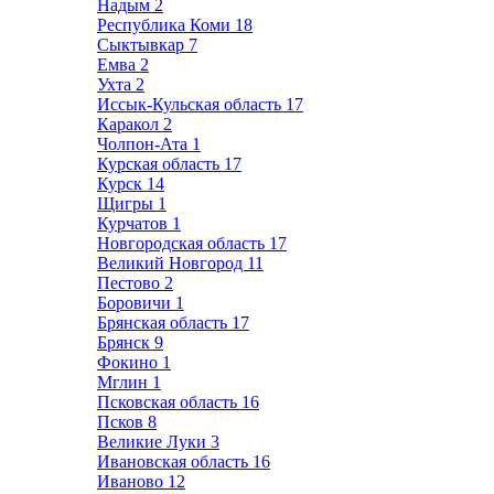
Надым
2
Республика Коми
18
Сыктывкар
7
Емва
2
Ухта
2
Иссык-Кульская область
17
Каракол
2
Чолпон-Ата
1
Курская область
17
Курск
14
Щигры
1
Курчатов
1
Новгородская область
17
Великий Новгород
11
Пестово
2
Боровичи
1
Брянская область
17
Брянск
9
Фокино
1
Мглин
1
Псковская область
16
Псков
8
Великие Луки
3
Ивановская область
16
Иваново
12