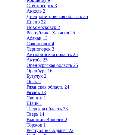
Кокшетау
9
Степногорск
3
Акколь
2
Днепропетровская область
25
Днепр
22
Новомосковск
2
Республика Хакасия
25
Абакан
13
Саяногорск
4
Черногорск
3
Актюбинская область
25
Актобе
25
Оренбургская область
25
Оренбург
16
Бузулук
2
Орск
2
Рязанская область
24
Рязань
18
Скопин
1
Шацк
1
Тверская область
23
Тверь
14
Вышний Волочёк
2
Торжок
1
Республика Адыгея
22