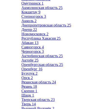
Омутнинск
1
Акмолинская область
25
Кокшетау
9
Степногорск
3
Акколь
2
Днепропетровская область
25
Днепр
22
Новомосковск
2
Республика Хакасия
25
Абакан
13
Саяногорск
4
Черногорск
3
Актюбинская область
25
Актобе
25
Оренбургская область
25
Оренбург
16
Бузулук
2
Орск
2
Рязанская область
24
Рязань
18
Скопин
1
Шацк
1
Тверская область
23
Тверь
14
Вышний Волочёк
2