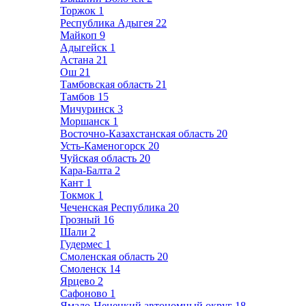
Торжок
1
Республика Адыгея
22
Майкоп
9
Адыгейск
1
Астана
21
Ош
21
Тамбовская область
21
Тамбов
15
Мичуринск
3
Моршанск
1
Восточно-Казахстанская область
20
Усть-Каменогорск
20
Чуйская область
20
Кара-Балта
2
Кант
1
Токмок
1
Чеченская Республика
20
Грозный
16
Шали
2
Гудермес
1
Смоленская область
20
Смоленск
14
Ярцево
2
Сафоново
1
Ямало-Ненецкий автономный округ
18