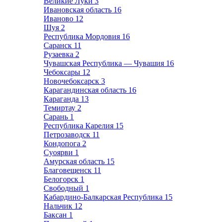
Великие Луки
3
Ивановская область
16
Иваново
12
Шуя
2
Республика Мордовия
16
Саранск
11
Рузаевка
2
Чувашская Республика — Чувашия
16
Чебоксары
12
Новочебоксарск
3
Карагандинская область
16
Караганда
13
Темиртау
2
Сарань
1
Республика Карелия
15
Петрозаводск
11
Кондопога
2
Суоярви
1
Амурская область
15
Благовещенск
11
Белогорск
1
Свободный
1
Кабардино-Балкарская Республика
15
Нальчик
12
Баксан
1