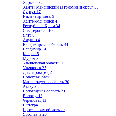
Харьков
32
Ханты-Мансийский автономный округ
35
Сургут
17
Нижневартовск
5
Ханты-Мансийск
4
Республика Крым
34
Симферополь
10
Ялта
6
Алушта
4
Владимирская область
34
Владимир
14
Ковров
5
Муром
3
Ульяновская область
30
Ульяновск
25
Димитровград
2
Новоульяновск
1
Мангистауская область
30
Актау
28
Вологодская область
29
Вологда
13
Череповец
11
Вытегра
1
Ярославская область
29
Ярославль
20