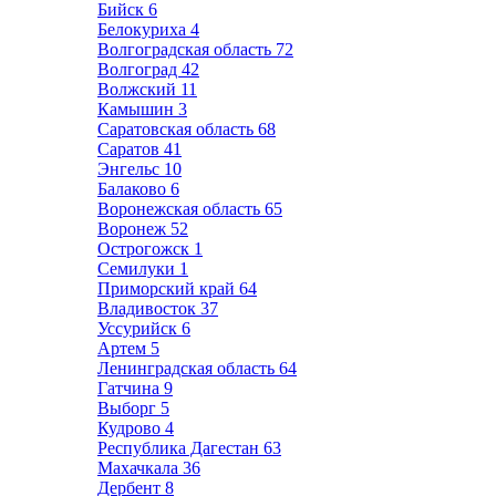
Бийск
6
Белокуриха
4
Волгоградская область
72
Волгоград
42
Волжский
11
Камышин
3
Саратовская область
68
Саратов
41
Энгельс
10
Балаково
6
Воронежская область
65
Воронеж
52
Острогожск
1
Семилуки
1
Приморский край
64
Владивосток
37
Уссурийск
6
Артем
5
Ленинградская область
64
Гатчина
9
Выборг
5
Кудрово
4
Республика Дагестан
63
Махачкала
36
Дербент
8