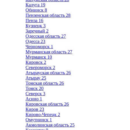
Калуга
19
Обнинск
8
Пензенская область
28
Пенза
16
Кузнецк
3
Заречный
2
Одесская область
27
Одесса
23
Черноморск
1
Мурманская область
27
Мурманск
10
Кировск
2
Североморск
2
Атырауская область
26
Атырау
25
Томская область
26
Томск
20
Северск
3
Асино
1
Кировская область
26
Киров
23
Кирово-Чепецк
2
Омутнинск
1
Акмолинская область
25