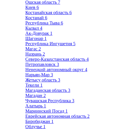
Ошская область
7
Киев
6
Костанайская область
6
Костанай
6
Республика Тыва
6
Кызыл
4
Ак-Довурак
1
Шагонар
1
Республика Ингушетия
5
Магас
2
Назрань
2
Северо-Казахстанская область
4
Петропавловск
3
Ненецкий автономный округ
4
Нарьян-Мар
3
Жетысу область
3
Текели
1
Магаданская область
3
Магадан
2
Чувашская Республика
3
Алатырь
1
Мариинский Посад
1
Еврейская автономная область
2
Биробиджан
1
Облучье
1