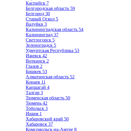
Каспийск
7
Белгородская область
59
Белгород
30
Старый Оскол
5
Валуйки
3
Калининградская область
54
Калининград
37
Светлогорск
5
Зеленоградск
5
Удмуртская Республика
53
Ижевск
42
Воткинск
2
Глазов
2
Бишкек
53
Алматинская область
52
Конаев
11
Капшагай
4
Талгар
3
Тюменская область
50
Тюмень
42
Тобольск
3
Ишим
1
Хабаровский край
50
Хабаровск
37
Комсомольск-на-Амуре
8