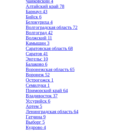
Чайковский
4
Алтайский край
78
Барнаул
43
Бийск
6
Белокуриха
4
Волгоградская область
72
Волгоград
42
Волжский
11
Камышин
3
Саратовская область
68
Саратов
41
Энгельс
10
Балаково
6
Воронежская область
65
Воронеж
52
Острогожск
1
Семилуки
1
Приморский край
64
Владивосток
37
Уссурийск
6
Артем
5
Ленинградская область
64
Гатчина
9
Выборг
5
Кудрово
4