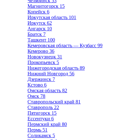
Челябинск
53
Магнитогорск
15
Копейск
6
Иркутская область
101
Иркутск
62
Ангарск
10
Братск
7
Ташкент
100
Кемеровская область — Кузбасс
99
Кемерово
36
Новокузнецк
31
Прокопьевск
5
Нижегородская область
89
Нижний Новгород
56
Дзержинск
7
Кстово
6
Омская область
82
Омск
78
Ставропольский край
81
Ставрополь
22
Пятигорск
15
Ессентуки
6
Пермский край
80
Пермь
51
Соликамск
5