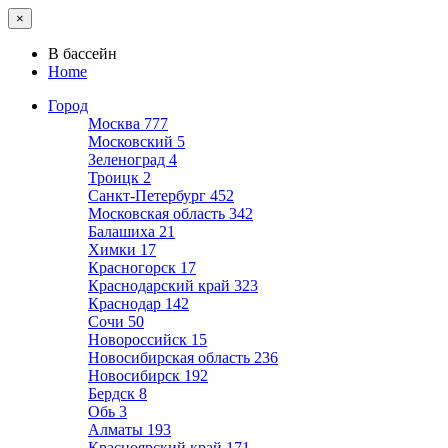
×
В бассейн
Home
Город
Москва
777
Московский
5
Зеленоград
4
Троицк
2
Санкт-Петербург
452
Московская область
342
Балашиха
21
Химки
17
Красногорск
17
Краснодарский край
323
Краснодар
142
Сочи
50
Новороссийск
15
Новосибирская область
236
Новосибирск
192
Бердск
8
Обь
3
Алматы
193
Красноярский край
171