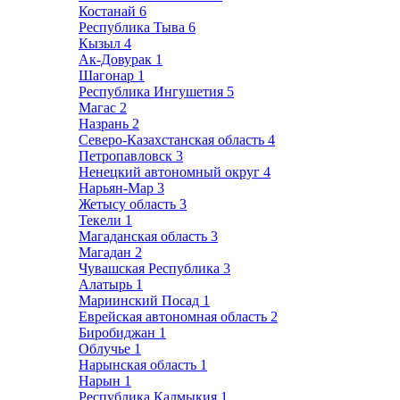
Костанай
6
Республика Тыва
6
Кызыл
4
Ак-Довурак
1
Шагонар
1
Республика Ингушетия
5
Магас
2
Назрань
2
Северо-Казахстанская область
4
Петропавловск
3
Ненецкий автономный округ
4
Нарьян-Мар
3
Жетысу область
3
Текели
1
Магаданская область
3
Магадан
2
Чувашская Республика
3
Алатырь
1
Мариинский Посад
1
Еврейская автономная область
2
Биробиджан
1
Облучье
1
Нарынская область
1
Нарын
1
Республика Калмыкия
1