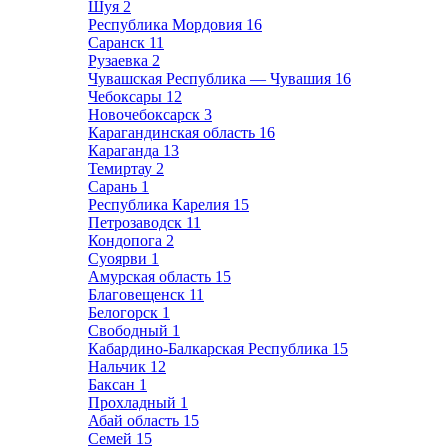
Шуя
2
Республика Мордовия
16
Саранск
11
Рузаевка
2
Чувашская Республика — Чувашия
16
Чебоксары
12
Новочебоксарск
3
Карагандинская область
16
Караганда
13
Темиртау
2
Сарань
1
Республика Карелия
15
Петрозаводск
11
Кондопога
2
Суоярви
1
Амурская область
15
Благовещенск
11
Белогорск
1
Свободный
1
Кабардино-Балкарская Республика
15
Нальчик
12
Баксан
1
Прохладный
1
Абай область
15
Семей
15