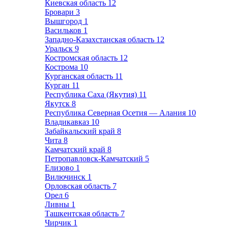
Киевская область
12
Бровари
3
Вышгород
1
Васильков
1
Западно-Казахстанская область
12
Уральск
9
Костромская область
12
Кострома
10
Курганская область
11
Курган
11
Республика Саха (Якутия)
11
Якутск
8
Республика Северная Осетия — Алания
10
Владикавказ
10
Забайкальский край
8
Чита
8
Камчатский край
8
Петропавловск-Камчатский
5
Елизово
1
Вилючинск
1
Орловская область
7
Орел
6
Ливны
1
Ташкентская область
7
Чирчик
1