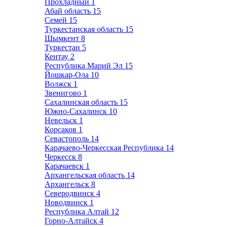
Прохладный
1
Абай область
15
Семей
15
Туркестанская область
15
Шымкент
8
Туркестан
5
Кентау
2
Республика Марий Эл
15
Йошкар-Ола
10
Волжск
1
Звенигово
1
Сахалинская область
15
Южно-Сахалинск
10
Невельск
1
Корсаков
1
Севастополь
14
Карачаево-Черкесская Республика
14
Черкесск
8
Карачаевск
1
Архангельская область
14
Архангельск
8
Северодвинск
4
Новодвинск
1
Республика Алтай
12
Горно-Алтайск
4