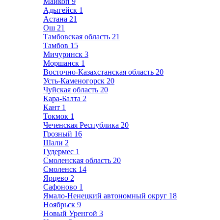
Майкоп
9
Адыгейск
1
Астана
21
Ош
21
Тамбовская область
21
Тамбов
15
Мичуринск
3
Моршанск
1
Восточно-Казахстанская область
20
Усть-Каменогорск
20
Чуйская область
20
Кара-Балта
2
Кант
1
Токмок
1
Чеченская Республика
20
Грозный
16
Шали
2
Гудермес
1
Смоленская область
20
Смоленск
14
Ярцево
2
Сафоново
1
Ямало-Ненецкий автономный округ
18
Ноябрьск
9
Новый Уренгой
3