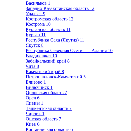
Васильков
1
Западно-Казахстанская область
12
Уральск
9
Костромская область
12
Кострома
10
Курганская область
11
Курган
11
Республика Саха (Якутия)
11
Якутск
8
Республика Северная Осетия — Алания
10
Владикавказ
10
Забайкальский край
8
Чита
8
Камчатский край
8
Петропавловск-Камчатский
5
Елизово
1
Вилючинск
1
Орловская область
7
Орел
6
Ливны
1
Ташкентская область
7
Чирчик
1
Ошская область
7
Киев
6
Костанайская область
6