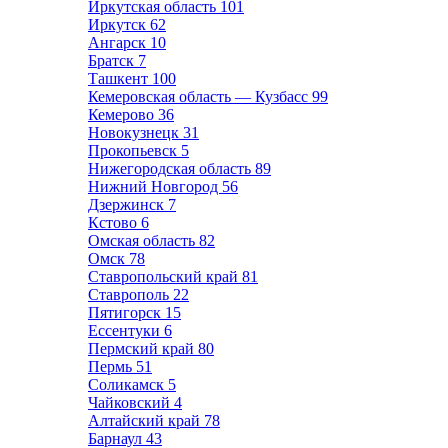
Иркутская область
101
Иркутск
62
Ангарск
10
Братск
7
Ташкент
100
Кемеровская область — Кузбасс
99
Кемерово
36
Новокузнецк
31
Прокопьевск
5
Нижегородская область
89
Нижний Новгород
56
Дзержинск
7
Кстово
6
Омская область
82
Омск
78
Ставропольский край
81
Ставрополь
22
Пятигорск
15
Ессентуки
6
Пермский край
80
Пермь
51
Соликамск
5
Чайковский
4
Алтайский край
78
Барнаул
43