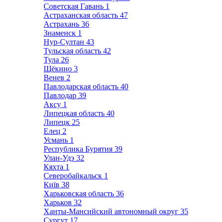
Советская Гавань
1
Астраханская область
47
Астрахань
36
Знаменск
1
Нур-Султан
43
Тульская область
42
Тула
26
Щёкино
3
Венев
2
Павлодарская область
40
Павлодар
39
Аксу
1
Липецкая область
40
Липецк
25
Елец
2
Усмань
1
Республика Бурятия
39
Улан-Удэ
32
Кяхта
1
Северобайкальск
1
Київ
38
Харьковская область
36
Харьков
32
Ханты-Мансийский автономный округ
35
Сургут
17