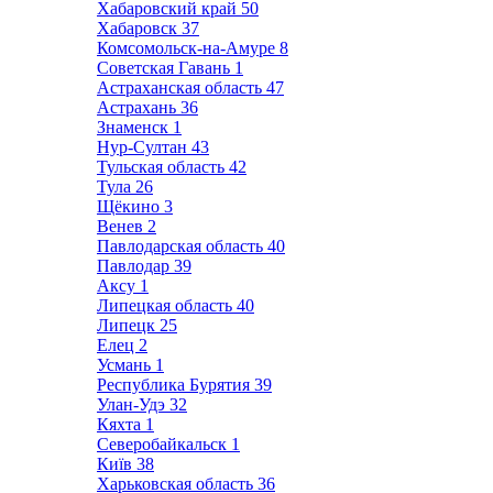
Хабаровский край
50
Хабаровск
37
Комсомольск-на-Амуре
8
Советская Гавань
1
Астраханская область
47
Астрахань
36
Знаменск
1
Нур-Султан
43
Тульская область
42
Тула
26
Щёкино
3
Венев
2
Павлодарская область
40
Павлодар
39
Аксу
1
Липецкая область
40
Липецк
25
Елец
2
Усмань
1
Республика Бурятия
39
Улан-Удэ
32
Кяхта
1
Северобайкальск
1
Київ
38
Харьковская область
36