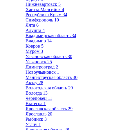
Нижневартовск
5
Ханты-Мансийск
4
Республика Крым
34
Симферополь
10
Ялта
6
Алушта
4
Владимирская область
34
Владимир
14
Ковров
5
Муром
3
Ульяновская область
30
Ульяновск
25
Димитровград
2
Новоульяновск
1
Мангистауская область
30
Актау
28
Вологодская область
29
Вологда
13
Череповец
11
Вытегра
1
Ярославская область
29
Ярославль
20
Рыбинск
3
Углич
1
Калужская область
28