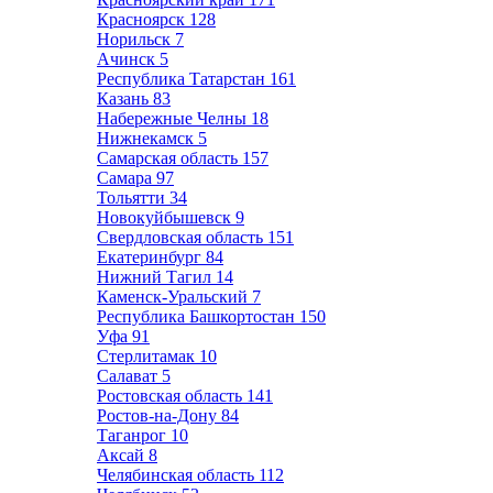
Красноярск
128
Норильск
7
Ачинск
5
Республика Татарстан
161
Казань
83
Набережные Челны
18
Нижнекамск
5
Самарская область
157
Самара
97
Тольятти
34
Новокуйбышевск
9
Свердловская область
151
Екатеринбург
84
Нижний Тагил
14
Каменск-Уральский
7
Республика Башкортостан
150
Уфа
91
Стерлитамак
10
Салават
5
Ростовская область
141
Ростов-на-Дону
84
Таганрог
10
Аксай
8
Челябинская область
112