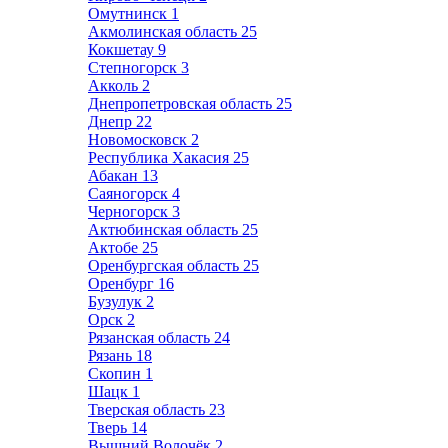
Омутнинск
1
Акмолинская область
25
Кокшетау
9
Степногорск
3
Акколь
2
Днепропетровская область
25
Днепр
22
Новомосковск
2
Республика Хакасия
25
Абакан
13
Саяногорск
4
Черногорск
3
Актюбинская область
25
Актобе
25
Оренбургская область
25
Оренбург
16
Бузулук
2
Орск
2
Рязанская область
24
Рязань
18
Скопин
1
Шацк
1
Тверская область
23
Тверь
14
Вышний Волочёк
2