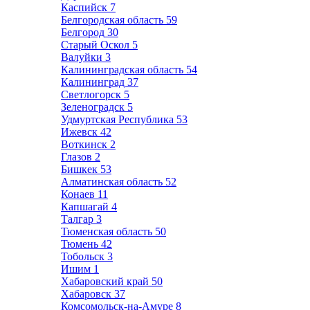
Каспийск
7
Белгородская область
59
Белгород
30
Старый Оскол
5
Валуйки
3
Калининградская область
54
Калининград
37
Светлогорск
5
Зеленоградск
5
Удмуртская Республика
53
Ижевск
42
Воткинск
2
Глазов
2
Бишкек
53
Алматинская область
52
Конаев
11
Капшагай
4
Талгар
3
Тюменская область
50
Тюмень
42
Тобольск
3
Ишим
1
Хабаровский край
50
Хабаровск
37
Комсомольск-на-Амуре
8