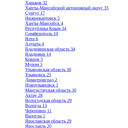
Харьков
32
Ханты-Мансийский автономный округ
35
Сургут
17
Нижневартовск
5
Ханты-Мансийск
4
Республика Крым
34
Симферополь
10
Ялта
6
Алушта
4
Владимирская область
34
Владимир
14
Ковров
5
Муром
3
Ульяновская область
30
Ульяновск
25
Димитровград
2
Новоульяновск
1
Мангистауская область
30
Актау
28
Вологодская область
29
Вологда
13
Череповец
11
Вытегра
1
Ярославская область
29
Ярославль
20