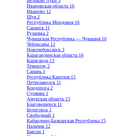
Великие Луки
3
Ивановская область
16
Иваново
12
Шуя
2
Республика Мордовия
16
Саранск
11
Рузаевка
2
Чувашская Республика — Чувашия
16
Чебоксары
12
Новочебоксарск
3
Карагандинская область
16
Караганда
13
Темиртау
2
Сарань
1
Республика Карелия
15
Петрозаводск
11
Кондопога
2
Суоярви
1
Амурская область
15
Благовещенск
11
Белогорск
1
Свободный
1
Кабардино-Балкарская Республика
15
Нальчик
12
Баксан
1