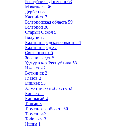
Республика Дагестан
63
Махачкала
36
Дербент
8
Каспийск
7
Белгородская область
59
Белгород
30
Старый Оскол
5
Валуйки
3
Калининградская область
54
Калининград
37
Светлогорск
5
Зеленоградск
5
Удмуртская Республика
53
Ижевск
42
Воткинск
2
Глазов
2
Бишкек
53
Алматинская область
52
Конаев
11
Капшагай
4
Талгар
3
Тюменская область
50
Тюмень
42
Тобольск
3
Ишим
1