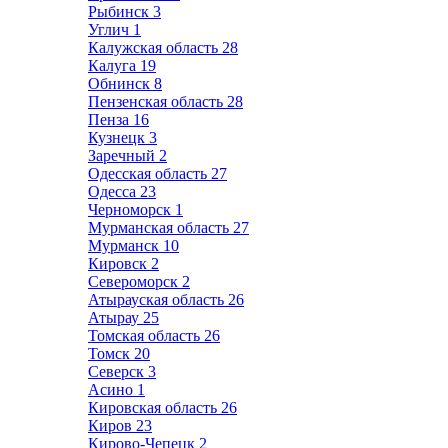
Рыбинск
3
Углич
1
Калужская область
28
Калуга
19
Обнинск
8
Пензенская область
28
Пенза
16
Кузнецк
3
Заречный
2
Одесская область
27
Одесса
23
Черноморск
1
Мурманская область
27
Мурманск
10
Кировск
2
Североморск
2
Атырауская область
26
Атырау
25
Томская область
26
Томск
20
Северск
3
Асино
1
Кировская область
26
Киров
23
Кирово-Чепецк
2