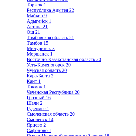
Торжок
1
Республика Адыгея
22
Майкоп
9
Адыгейск
1
Астана
21
Ош
21
Тамбовская область
21
Тамбов
15
Мичуринск
3
Моршанск
1
Восточно-Казахстанская область
20
Усть-Каменогорск
20
Чуйская область
20
Кара-Балта
2
Кант
1
Токмок
1
Чеченская Республика
20
Грозный
16
Шали
2
Гудермес
1
Смоленская область
20
Смоленск
14
Ярцево
2
Сафоново
1
Ямало-Ненецкий автономный округ
18