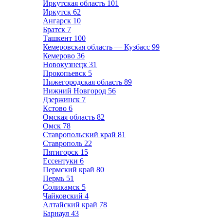
Иркутская область
101
Иркутск
62
Ангарск
10
Братск
7
Ташкент
100
Кемеровская область — Кузбасс
99
Кемерово
36
Новокузнецк
31
Прокопьевск
5
Нижегородская область
89
Нижний Новгород
56
Дзержинск
7
Кстово
6
Омская область
82
Омск
78
Ставропольский край
81
Ставрополь
22
Пятигорск
15
Ессентуки
6
Пермский край
80
Пермь
51
Соликамск
5
Чайковский
4
Алтайский край
78
Барнаул
43