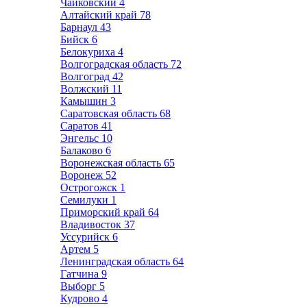
Чайковский
4
Алтайский край
78
Барнаул
43
Бийск
6
Белокуриха
4
Волгоградская область
72
Волгоград
42
Волжский
11
Камышин
3
Саратовская область
68
Саратов
41
Энгельс
10
Балаково
6
Воронежская область
65
Воронеж
52
Острогожск
1
Семилуки
1
Приморский край
64
Владивосток
37
Уссурийск
6
Артем
5
Ленинградская область
64
Гатчина
9
Выборг
5
Кудрово
4