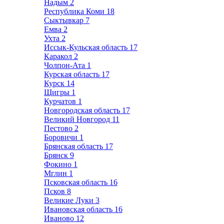
Надым
2
Республика Коми
18
Сыктывкар
7
Емва
2
Ухта
2
Иссык-Кульская область
17
Каракол
2
Чолпон-Ата
1
Курская область
17
Курск
14
Щигры
1
Курчатов
1
Новгородская область
17
Великий Новгород
11
Пестово
2
Боровичи
1
Брянская область
17
Брянск
9
Фокино
1
Мглин
1
Псковская область
16
Псков
8
Великие Луки
3
Ивановская область
16
Иваново
12