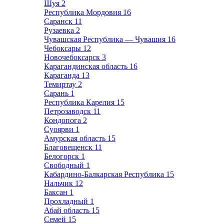
Шуя
2
Республика Мордовия
16
Саранск
11
Рузаевка
2
Чувашская Республика — Чувашия
16
Чебоксары
12
Новочебоксарск
3
Карагандинская область
16
Караганда
13
Темиртау
2
Сарань
1
Республика Карелия
15
Петрозаводск
11
Кондопога
2
Суоярви
1
Амурская область
15
Благовещенск
11
Белогорск
1
Свободный
1
Кабардино-Балкарская Республика
15
Нальчик
12
Баксан
1
Прохладный
1
Абай область
15
Семей
15