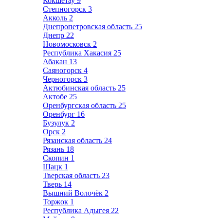
Кокшетау
9
Степногорск
3
Акколь
2
Днепропетровская область
25
Днепр
22
Новомосковск
2
Республика Хакасия
25
Абакан
13
Саяногорск
4
Черногорск
3
Актюбинская область
25
Актобе
25
Оренбургская область
25
Оренбург
16
Бузулук
2
Орск
2
Рязанская область
24
Рязань
18
Скопин
1
Шацк
1
Тверская область
23
Тверь
14
Вышний Волочёк
2
Торжок
1
Республика Адыгея
22