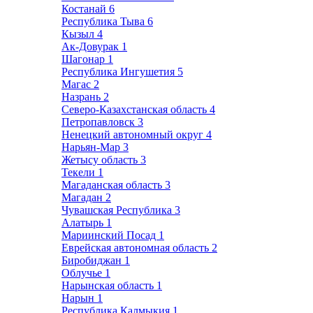
Костанай
6
Республика Тыва
6
Кызыл
4
Ак-Довурак
1
Шагонар
1
Республика Ингушетия
5
Магас
2
Назрань
2
Северо-Казахстанская область
4
Петропавловск
3
Ненецкий автономный округ
4
Нарьян-Мар
3
Жетысу область
3
Текели
1
Магаданская область
3
Магадан
2
Чувашская Республика
3
Алатырь
1
Мариинский Посад
1
Еврейская автономная область
2
Биробиджан
1
Облучье
1
Нарынская область
1
Нарын
1
Республика Калмыкия
1