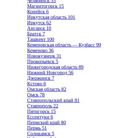
Челябинск
53
Магнитогорск
15
Копейск
6
Иркутская область
101
Иркутск
62
Ангарск
10
Братск
7
Ташкент
100
Кемеровская область — Кузбасс
99
Кемерово
36
Новокузнецк
31
Прокопьевск
5
Нижегородская область
89
Нижний Новгород
56
Дзержинск
7
Кстово
6
Омская область
82
Омск
78
Ставропольский край
81
Ставрополь
22
Пятигорск
15
Ессентуки
6
Пермский край
80
Пермь
51
Соликамск
5