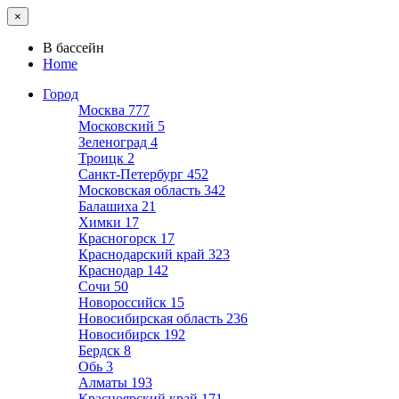
×
В бассейн
Home
Город
Москва
777
Московский
5
Зеленоград
4
Троицк
2
Санкт-Петербург
452
Московская область
342
Балашиха
21
Химки
17
Красногорск
17
Краснодарский край
323
Краснодар
142
Сочи
50
Новороссийск
15
Новосибирская область
236
Новосибирск
192
Бердск
8
Обь
3
Алматы
193
Красноярский край
171