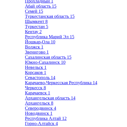
Прохладный
1
Абай область
15
Семей
15
Туркестанская область
15
Шымкент
8
Туркестан
5
Кентау
2
Республика Марий Эл
15
Йошкар-Ола
10
Волжск
1
Звенигово
1
Сахалинская область
15
Южно-Сахалинск
10
Невельск
1
Корсаков
1
Севастополь
14
Карачаево-Черкесская Республика
14
Черкесск
8
Карачаевск
1
Архангельская область
14
Архангельск
8
Северодвинск
4
Новодвинск
1
Республика Алтай
12
Горно-Алтайск
4