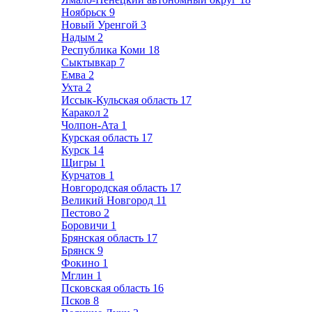
Ноябрьск
9
Новый Уренгой
3
Надым
2
Республика Коми
18
Сыктывкар
7
Емва
2
Ухта
2
Иссык-Кульская область
17
Каракол
2
Чолпон-Ата
1
Курская область
17
Курск
14
Щигры
1
Курчатов
1
Новгородская область
17
Великий Новгород
11
Пестово
2
Боровичи
1
Брянская область
17
Брянск
9
Фокино
1
Мглин
1
Псковская область
16
Псков
8