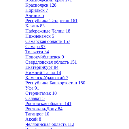
Красноярск
128
Норильск
7
Ачинск
5
Республика Татарстан
161
Казань
83
Набережные Челны
18
Нижнекамск
5
Самарская область
157
Самара
97
Тольятти
34
Новокуйбышевск
9
Свердловская область
151
Екатеринбург
84
Нижний Тагил
14
Каменск-Уральский
7
Республика Башкортостан
150
Уфа
91
Стерлитамак
10
Салават
5
Ростовская область
141
Ростов-на-Дону
84
Таганрог
10
Аксай
8
Челябинская область
112