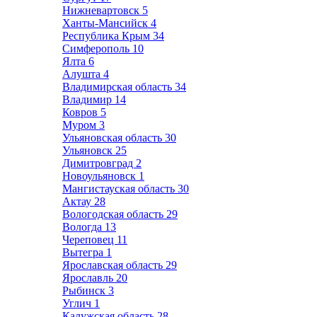
Нижневартовск
5
Ханты-Мансийск
4
Республика Крым
34
Симферополь
10
Ялта
6
Алушта
4
Владимирская область
34
Владимир
14
Ковров
5
Муром
3
Ульяновская область
30
Ульяновск
25
Димитровград
2
Новоульяновск
1
Мангистауская область
30
Актау
28
Вологодская область
29
Вологда
13
Череповец
11
Вытегра
1
Ярославская область
29
Ярославль
20
Рыбинск
3
Углич
1
Калужская область
28