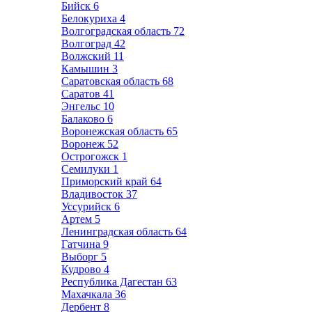
Бийск
6
Белокуриха
4
Волгоградская область
72
Волгоград
42
Волжский
11
Камышин
3
Саратовская область
68
Саратов
41
Энгельс
10
Балаково
6
Воронежская область
65
Воронеж
52
Острогожск
1
Семилуки
1
Приморский край
64
Владивосток
37
Уссурийск
6
Артем
5
Ленинградская область
64
Гатчина
9
Выборг
5
Кудрово
4
Республика Дагестан
63
Махачкала
36
Дербент
8