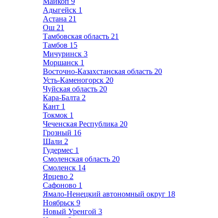
Майкоп
9
Адыгейск
1
Астана
21
Ош
21
Тамбовская область
21
Тамбов
15
Мичуринск
3
Моршанск
1
Восточно-Казахстанская область
20
Усть-Каменогорск
20
Чуйская область
20
Кара-Балта
2
Кант
1
Токмок
1
Чеченская Республика
20
Грозный
16
Шали
2
Гудермес
1
Смоленская область
20
Смоленск
14
Ярцево
2
Сафоново
1
Ямало-Ненецкий автономный округ
18
Ноябрьск
9
Новый Уренгой
3