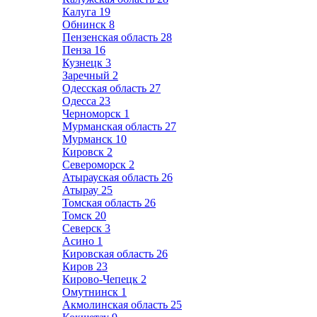
Калуга
19
Обнинск
8
Пензенская область
28
Пенза
16
Кузнецк
3
Заречный
2
Одесская область
27
Одесса
23
Черноморск
1
Мурманская область
27
Мурманск
10
Кировск
2
Североморск
2
Атырауская область
26
Атырау
25
Томская область
26
Томск
20
Северск
3
Асино
1
Кировская область
26
Киров
23
Кирово-Чепецк
2
Омутнинск
1
Акмолинская область
25