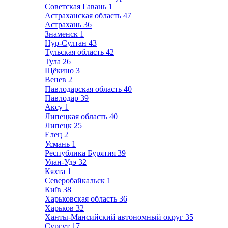
Советская Гавань
1
Астраханская область
47
Астрахань
36
Знаменск
1
Нур-Султан
43
Тульская область
42
Тула
26
Щёкино
3
Венев
2
Павлодарская область
40
Павлодар
39
Аксу
1
Липецкая область
40
Липецк
25
Елец
2
Усмань
1
Республика Бурятия
39
Улан-Удэ
32
Кяхта
1
Северобайкальск
1
Київ
38
Харьковская область
36
Харьков
32
Ханты-Мансийский автономный округ
35
Сургут
17