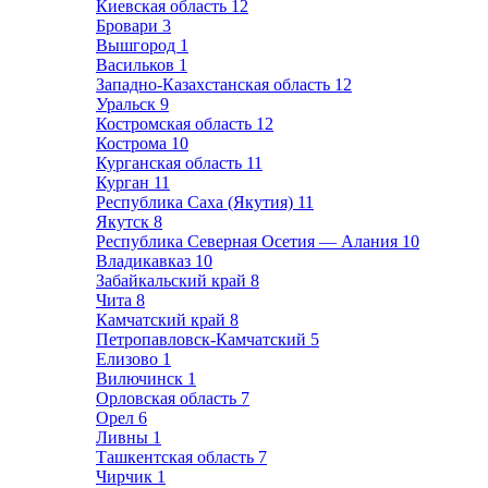
Киевская область
12
Бровари
3
Вышгород
1
Васильков
1
Западно-Казахстанская область
12
Уральск
9
Костромская область
12
Кострома
10
Курганская область
11
Курган
11
Республика Саха (Якутия)
11
Якутск
8
Республика Северная Осетия — Алания
10
Владикавказ
10
Забайкальский край
8
Чита
8
Камчатский край
8
Петропавловск-Камчатский
5
Елизово
1
Вилючинск
1
Орловская область
7
Орел
6
Ливны
1
Ташкентская область
7
Чирчик
1