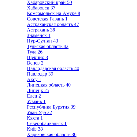
Хабаровский край
50
Хабаровск
37
Комсомольск-на-Амуре
8
Советская Гавань
1
Астраханская область
47
Астрахань
36
Знаменск
1
Нур-Султан
43
Тульская область
42
Тула
26
Щёкино
3
Венев
2
Павлодарская область
40
Павлодар
39
Аксу
1
Липецкая область
40
Липецк
25
Елец
2
Усмань
1
Республика Бурятия
39
Улан-Удэ
32
Кяхта
1
Северобайкальск
1
Київ
38
Харьковская область
36