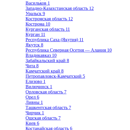
Васильков
1
Западно-Казахстанская область
12
Уральск
9
Костромская область
12
Кострома
10
Курганская область
11
Курган
11
Республика Саха (Якутия)
11
Якутск
8
Республика Северная Осетия — Алания
10
Владикавказ
10
Забайкальский край
8
Чита
8
Камчатский край
8
Петропавловск-Камчатский
5
Елизово
1
Вилючинск
1
Орловская область
7
Орел
6
Ливны
1
Ташкентская область
7
Чирчик
1
Ошская область
7
Киев
6
Костанайская область
6