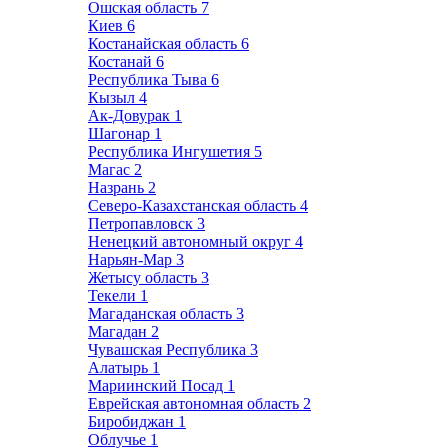
Ошская область
7
Киев
6
Костанайская область
6
Костанай
6
Республика Тыва
6
Кызыл
4
Ак-Довурак
1
Шагонар
1
Республика Ингушетия
5
Магас
2
Назрань
2
Северо-Казахстанская область
4
Петропавловск
3
Ненецкий автономный округ
4
Нарьян-Мар
3
Жетысу область
3
Текели
1
Магаданская область
3
Магадан
2
Чувашская Республика
3
Алатырь
1
Мариинский Посад
1
Еврейская автономная область
2
Биробиджан
1
Облучье
1