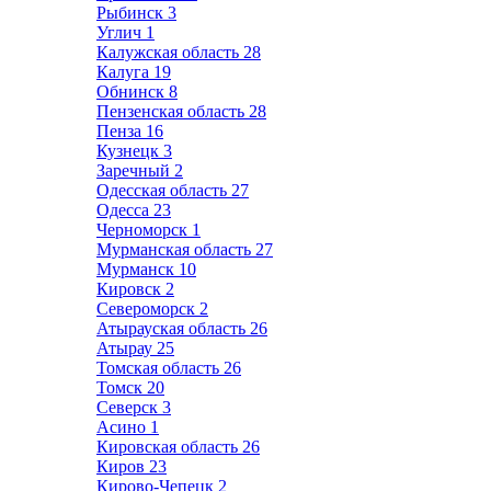
Рыбинск
3
Углич
1
Калужская область
28
Калуга
19
Обнинск
8
Пензенская область
28
Пенза
16
Кузнецк
3
Заречный
2
Одесская область
27
Одесса
23
Черноморск
1
Мурманская область
27
Мурманск
10
Кировск
2
Североморск
2
Атырауская область
26
Атырау
25
Томская область
26
Томск
20
Северск
3
Асино
1
Кировская область
26
Киров
23
Кирово-Чепецк
2