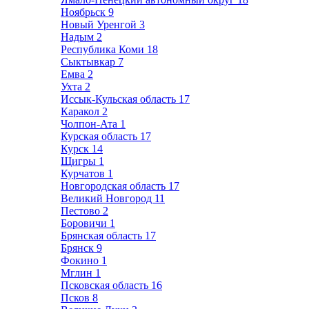
Ноябрьск
9
Новый Уренгой
3
Надым
2
Республика Коми
18
Сыктывкар
7
Емва
2
Ухта
2
Иссык-Кульская область
17
Каракол
2
Чолпон-Ата
1
Курская область
17
Курск
14
Щигры
1
Курчатов
1
Новгородская область
17
Великий Новгород
11
Пестово
2
Боровичи
1
Брянская область
17
Брянск
9
Фокино
1
Мглин
1
Псковская область
16
Псков
8