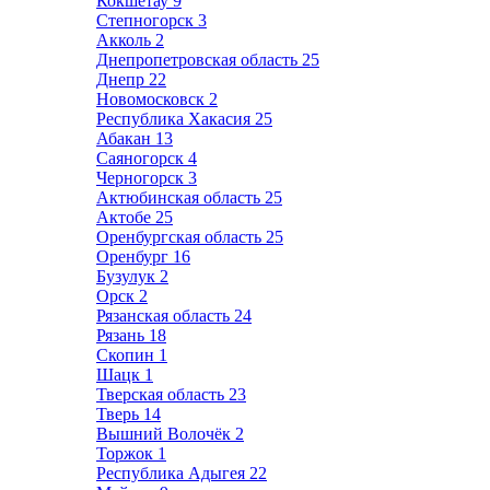
Кокшетау
9
Степногорск
3
Акколь
2
Днепропетровская область
25
Днепр
22
Новомосковск
2
Республика Хакасия
25
Абакан
13
Саяногорск
4
Черногорск
3
Актюбинская область
25
Актобе
25
Оренбургская область
25
Оренбург
16
Бузулук
2
Орск
2
Рязанская область
24
Рязань
18
Скопин
1
Шацк
1
Тверская область
23
Тверь
14
Вышний Волочёк
2
Торжок
1
Республика Адыгея
22