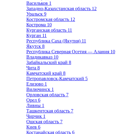
Васильков
1
Западно-Казахстанская область
12
Уральск
9
Костромская область
12
Кострома
10
Курганская область
11
Курган
11
Республика Саха (Якутия)
11
Якутск
8
Республика Северная Осетия — Алания
10
Владикавказ
10
Забайкальский край
8
Чита
8
Камчатский край
8
Петропавловск-Камчатский
5
Елизово
1
Вилючинск
1
Орловская область
7
Орел
6
Ливны
1
Ташкентская область
7
Чирчик
1
Ошская область
7
Киев
6
Костанайская область
6