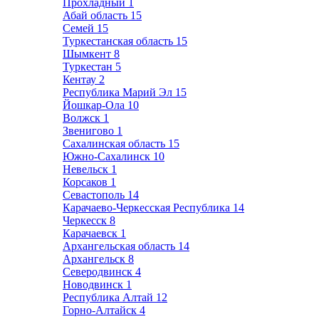
Прохладный
1
Абай область
15
Семей
15
Туркестанская область
15
Шымкент
8
Туркестан
5
Кентау
2
Республика Марий Эл
15
Йошкар-Ола
10
Волжск
1
Звенигово
1
Сахалинская область
15
Южно-Сахалинск
10
Невельск
1
Корсаков
1
Севастополь
14
Карачаево-Черкесская Республика
14
Черкесск
8
Карачаевск
1
Архангельская область
14
Архангельск
8
Северодвинск
4
Новодвинск
1
Республика Алтай
12
Горно-Алтайск
4