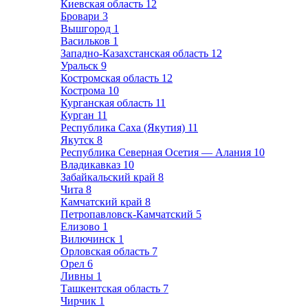
Киевская область
12
Бровари
3
Вышгород
1
Васильков
1
Западно-Казахстанская область
12
Уральск
9
Костромская область
12
Кострома
10
Курганская область
11
Курган
11
Республика Саха (Якутия)
11
Якутск
8
Республика Северная Осетия — Алания
10
Владикавказ
10
Забайкальский край
8
Чита
8
Камчатский край
8
Петропавловск-Камчатский
5
Елизово
1
Вилючинск
1
Орловская область
7
Орел
6
Ливны
1
Ташкентская область
7
Чирчик
1