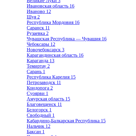
Великие Луки
3
Ивановская область
16
Иваново
12
Шуя
2
Республика Мордовия
16
Саранск
11
Рузаевка
2
Чувашская Республика — Чувашия
16
Чебоксары
12
Новочебоксарск
3
Карагандинская область
16
Караганда
13
Темиртау
2
Сарань
1
Республика Карелия
15
Петрозаводск
11
Кондопога
2
Суоярви
1
Амурская область
15
Благовещенск
11
Белогорск
1
Свободный
1
Кабардино-Балкарская Республика
15
Нальчик
12
Баксан
1