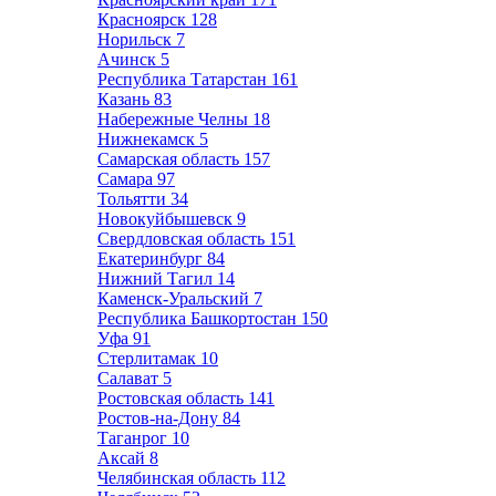
Красноярск
128
Норильск
7
Ачинск
5
Республика Татарстан
161
Казань
83
Набережные Челны
18
Нижнекамск
5
Самарская область
157
Самара
97
Тольятти
34
Новокуйбышевск
9
Свердловская область
151
Екатеринбург
84
Нижний Тагил
14
Каменск-Уральский
7
Республика Башкортостан
150
Уфа
91
Стерлитамак
10
Салават
5
Ростовская область
141
Ростов-на-Дону
84
Таганрог
10
Аксай
8
Челябинская область
112