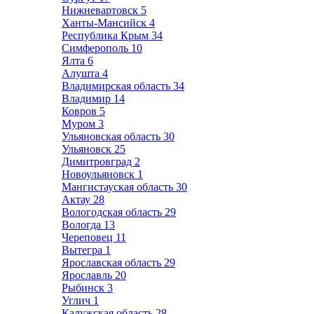
Нижневартовск
5
Ханты-Мансийск
4
Республика Крым
34
Симферополь
10
Ялта
6
Алушта
4
Владимирская область
34
Владимир
14
Ковров
5
Муром
3
Ульяновская область
30
Ульяновск
25
Димитровград
2
Новоульяновск
1
Мангистауская область
30
Актау
28
Вологодская область
29
Вологда
13
Череповец
11
Вытегра
1
Ярославская область
29
Ярославль
20
Рыбинск
3
Углич
1
Калужская область
28