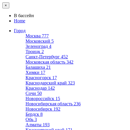
×
В бассейн
Home
Город
Москва
777
Московский
5
Зеленоград
4
Троицк
2
Санкт-Петербург
452
Московская область
342
Балашиха
21
Химки
17
Красногорск
17
Краснодарский край
323
Краснодар
142
Сочи
50
Новороссийск
15
Новосибирская область
236
Новосибирск
192
Бердск
8
Обь
3
Алматы
193
Красноярский край
171