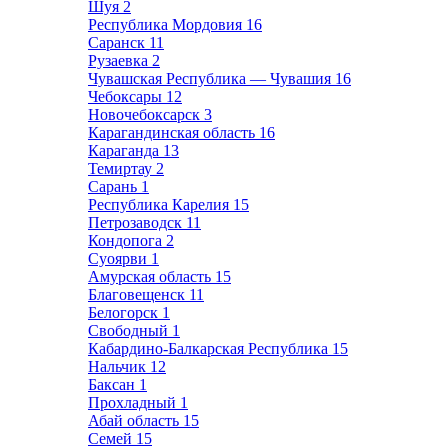
Шуя
2
Республика Мордовия
16
Саранск
11
Рузаевка
2
Чувашская Республика — Чувашия
16
Чебоксары
12
Новочебоксарск
3
Карагандинская область
16
Караганда
13
Темиртау
2
Сарань
1
Республика Карелия
15
Петрозаводск
11
Кондопога
2
Суоярви
1
Амурская область
15
Благовещенск
11
Белогорск
1
Свободный
1
Кабардино-Балкарская Республика
15
Нальчик
12
Баксан
1
Прохладный
1
Абай область
15
Семей
15