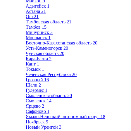
Майкоп
9
Адыгейск
1
Астана
21
Ош
21
Тамбовская область
21
Тамбов
15
Мичуринск
3
Моршанск
1
Восточно-Казахстанская область
20
Усть-Каменогорск
20
Чуйская область
20
Кара-Балта
2
Кант
1
Токмок
1
Чеченская Республика
20
Грозный
16
Шали
2
Гудермес
1
Смоленская область
20
Смоленск
14
Ярцево
2
Сафоново
1
Ямало-Ненецкий автономный округ
18
Ноябрьск
9
Новый Уренгой
3