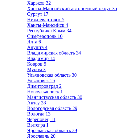
Харьков
32
Ханты-Мансийский автономный округ
35
Сургут
17
Нижневартовск
5
Ханты-Мансийск
4
Республика Крым
34
Симферополь
10
Ялта
6
Алушта
4
Владимирская область
34
Владимир
14
Ковров
5
Муром
3
Ульяновская область
30
Ульяновск
25
Димитровград
2
Новоульяновск
1
Мангистауская область
30
Актау
28
Вологодская область
29
Вологда
13
Череповец
11
Вытегра
1
Ярославская область
29
Ярославль
20