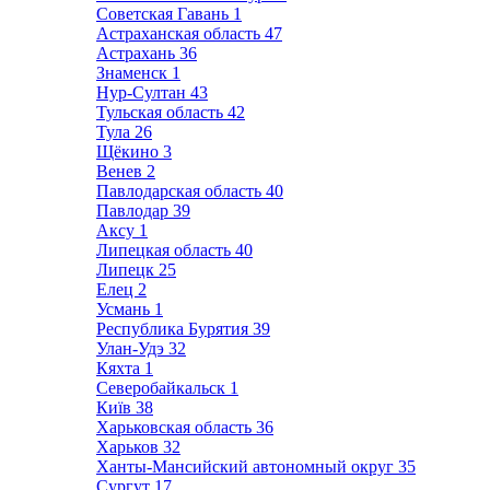
Советская Гавань
1
Астраханская область
47
Астрахань
36
Знаменск
1
Нур-Султан
43
Тульская область
42
Тула
26
Щёкино
3
Венев
2
Павлодарская область
40
Павлодар
39
Аксу
1
Липецкая область
40
Липецк
25
Елец
2
Усмань
1
Республика Бурятия
39
Улан-Удэ
32
Кяхта
1
Северобайкальск
1
Київ
38
Харьковская область
36
Харьков
32
Ханты-Мансийский автономный округ
35
Сургут
17