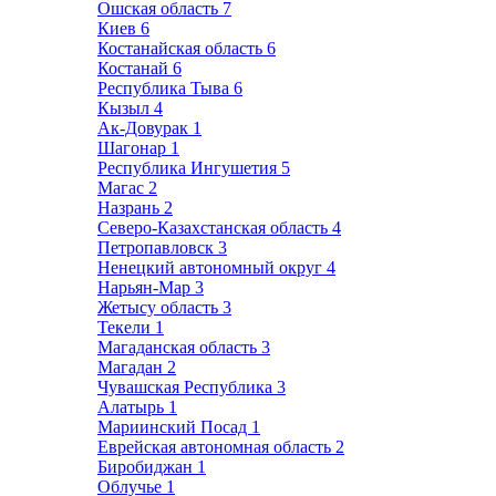
Ошская область
7
Киев
6
Костанайская область
6
Костанай
6
Республика Тыва
6
Кызыл
4
Ак-Довурак
1
Шагонар
1
Республика Ингушетия
5
Магас
2
Назрань
2
Северо-Казахстанская область
4
Петропавловск
3
Ненецкий автономный округ
4
Нарьян-Мар
3
Жетысу область
3
Текели
1
Магаданская область
3
Магадан
2
Чувашская Республика
3
Алатырь
1
Мариинский Посад
1
Еврейская автономная область
2
Биробиджан
1
Облучье
1