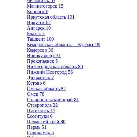
Челябинск
53
Магнитогорск
15
Копейск
6
Иркутская область
101
Иркутск
62
Ангарск
10
Братск
7
Ташкент
100
Кемеровская область — Кузбасс
99
Кемерово
36
Новокузнецк
31
Прокопьевск
5
Нижегородская область
89
Нижний Новгород
56
Дзержинск
7
Кстово
6
Омская область
82
Омск
78
Ставропольский край
81
Ставрополь
22
Пятигорск
15
Ессентуки
6
Пермский край
80
Пермь
51
Соликамск
5