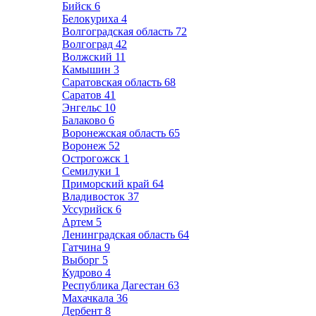
Бийск
6
Белокуриха
4
Волгоградская область
72
Волгоград
42
Волжский
11
Камышин
3
Саратовская область
68
Саратов
41
Энгельс
10
Балаково
6
Воронежская область
65
Воронеж
52
Острогожск
1
Семилуки
1
Приморский край
64
Владивосток
37
Уссурийск
6
Артем
5
Ленинградская область
64
Гатчина
9
Выборг
5
Кудрово
4
Республика Дагестан
63
Махачкала
36
Дербент
8