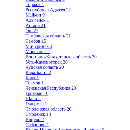
Торжок
1
Республика Адыгея
22
Майкоп
9
Адыгейск
1
Астана
21
Ош
21
Тамбовская область
21
Тамбов
15
Мичуринск
3
Моршанск
1
Восточно-Казахстанская область
20
Усть-Каменогорск
20
Чуйская область
20
Кара-Балта
2
Кант
1
Токмок
1
Чеченская Республика
20
Грозный
16
Шали
2
Гудермес
1
Смоленская область
20
Смоленск
14
Ярцево
2
Сафоново
1
Ямало-Ненецкий автономный округ
18