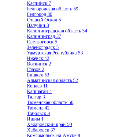
Каспийск
7
Белгородская область
59
Белгород
30
Старый Оскол
5
Валуйки
3
Калининградская область
54
Калининград
37
Светлогорск
5
Зеленоградск
5
Удмуртская Республика
53
Ижевск
42
Воткинск
2
Глазов
2
Бишкек
53
Алматинская область
52
Конаев
11
Капшагай
4
Талгар
3
Тюменская область
50
Тюмень
42
Тобольск
3
Ишим
1
Хабаровский край
50
Хабаровск
37
Комсомольск-на-Амуре
8