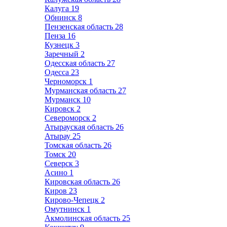
Калуга
19
Обнинск
8
Пензенская область
28
Пенза
16
Кузнецк
3
Заречный
2
Одесская область
27
Одесса
23
Черноморск
1
Мурманская область
27
Мурманск
10
Кировск
2
Североморск
2
Атырауская область
26
Атырау
25
Томская область
26
Томск
20
Северск
3
Асино
1
Кировская область
26
Киров
23
Кирово-Чепецк
2
Омутнинск
1
Акмолинская область
25