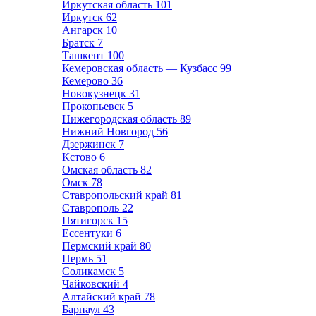
Иркутская область
101
Иркутск
62
Ангарск
10
Братск
7
Ташкент
100
Кемеровская область — Кузбасс
99
Кемерово
36
Новокузнецк
31
Прокопьевск
5
Нижегородская область
89
Нижний Новгород
56
Дзержинск
7
Кстово
6
Омская область
82
Омск
78
Ставропольский край
81
Ставрополь
22
Пятигорск
15
Ессентуки
6
Пермский край
80
Пермь
51
Соликамск
5
Чайковский
4
Алтайский край
78
Барнаул
43