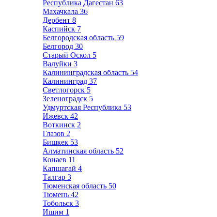
Республика Дагестан
63
Махачкала
36
Дербент
8
Каспийск
7
Белгородская область
59
Белгород
30
Старый Оскол
5
Валуйки
3
Калининградская область
54
Калининград
37
Светлогорск
5
Зеленоградск
5
Удмуртская Республика
53
Ижевск
42
Воткинск
2
Глазов
2
Бишкек
53
Алматинская область
52
Конаев
11
Капшагай
4
Талгар
3
Тюменская область
50
Тюмень
42
Тобольск
3
Ишим
1