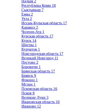
Надым
2
Республика Коми
18
Сыктывкар
7
Емва
2
Ухта
2
Иссык-Кульская область
17
Каракол
2
Чолпон-Ата
1
Курская область
17
Курск
14
Щигры
1
Курчатов
1
Новгородская область
17
Великий Новгород
11
Пестово
2
Боровичи
1
Брянская область
17
Брянск
9
Фокино
1
Мглин
1
Псковская область
16
Псков
8
Великие Луки
3
Ивановская область
16
Иваново
12