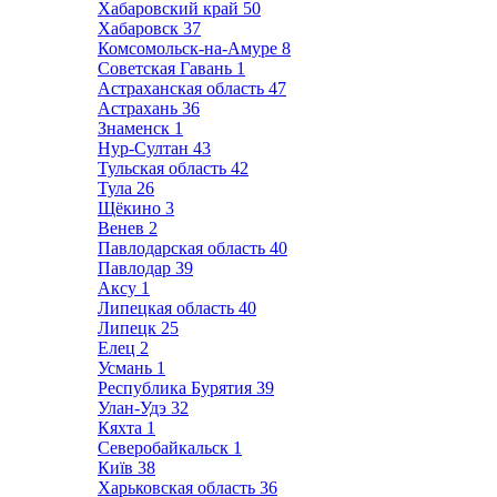
Хабаровский край
50
Хабаровск
37
Комсомольск-на-Амуре
8
Советская Гавань
1
Астраханская область
47
Астрахань
36
Знаменск
1
Нур-Султан
43
Тульская область
42
Тула
26
Щёкино
3
Венев
2
Павлодарская область
40
Павлодар
39
Аксу
1
Липецкая область
40
Липецк
25
Елец
2
Усмань
1
Республика Бурятия
39
Улан-Удэ
32
Кяхта
1
Северобайкальск
1
Київ
38
Харьковская область
36