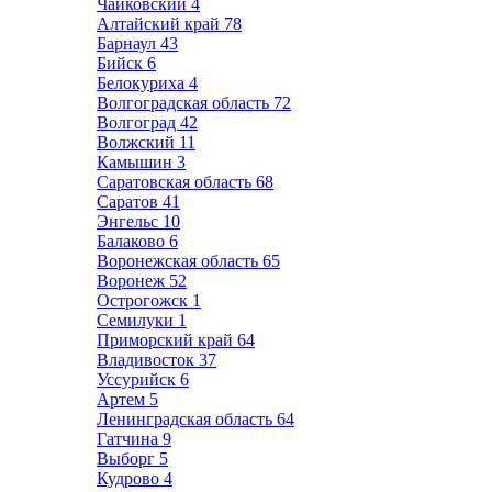
Чайковский
4
Алтайский край
78
Барнаул
43
Бийск
6
Белокуриха
4
Волгоградская область
72
Волгоград
42
Волжский
11
Камышин
3
Саратовская область
68
Саратов
41
Энгельс
10
Балаково
6
Воронежская область
65
Воронеж
52
Острогожск
1
Семилуки
1
Приморский край
64
Владивосток
37
Уссурийск
6
Артем
5
Ленинградская область
64
Гатчина
9
Выборг
5
Кудрово
4