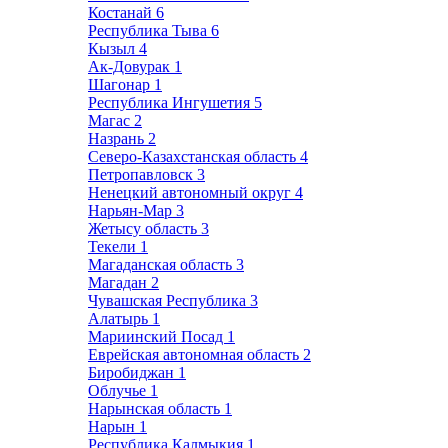
Костанай
6
Республика Тыва
6
Кызыл
4
Ак-Довурак
1
Шагонар
1
Республика Ингушетия
5
Магас
2
Назрань
2
Северо-Казахстанская область
4
Петропавловск
3
Ненецкий автономный округ
4
Нарьян-Мар
3
Жетысу область
3
Текели
1
Магаданская область
3
Магадан
2
Чувашская Республика
3
Алатырь
1
Мариинский Посад
1
Еврейская автономная область
2
Биробиджан
1
Облучье
1
Нарынская область
1
Нарын
1
Республика Калмыкия
1