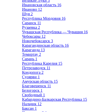
Великие Луки
3
Ивановская область
16
Иваново
12
Шуя
2
Республика Мордовия
16
Саранск
11
Рузаевка
2
Чувашская Республика — Чувашия
16
Чебоксары
12
Новочебоксарск
3
Карагандинская область
16
Караганда
13
Темиртау
2
Сарань
1
Республика Карелия
15
Петрозаводск
11
Кондопога
2
Суоярви
1
Амурская область
15
Благовещенск
11
Белогорск
1
Свободный
1
Кабардино-Балкарская Республика
15
Нальчик
12
Баксан
1