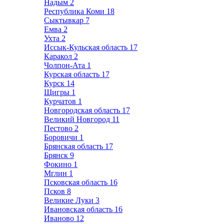
Надым
2
Республика Коми
18
Сыктывкар
7
Емва
2
Ухта
2
Иссык-Кульская область
17
Каракол
2
Чолпон-Ата
1
Курская область
17
Курск
14
Щигры
1
Курчатов
1
Новгородская область
17
Великий Новгород
11
Пестово
2
Боровичи
1
Брянская область
17
Брянск
9
Фокино
1
Мглин
1
Псковская область
16
Псков
8
Великие Луки
3
Ивановская область
16
Иваново
12