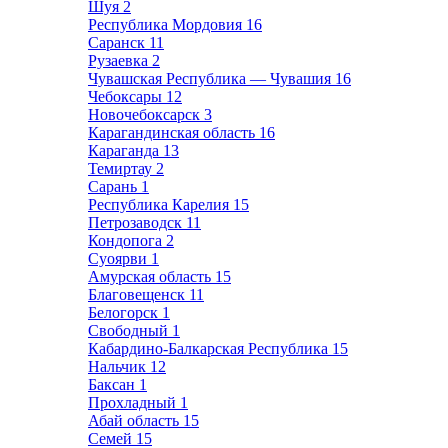
Шуя
2
Республика Мордовия
16
Саранск
11
Рузаевка
2
Чувашская Республика — Чувашия
16
Чебоксары
12
Новочебоксарск
3
Карагандинская область
16
Караганда
13
Темиртау
2
Сарань
1
Республика Карелия
15
Петрозаводск
11
Кондопога
2
Суоярви
1
Амурская область
15
Благовещенск
11
Белогорск
1
Свободный
1
Кабардино-Балкарская Республика
15
Нальчик
12
Баксан
1
Прохладный
1
Абай область
15
Семей
15