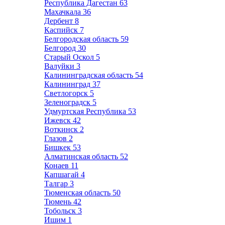
Республика Дагестан
63
Махачкала
36
Дербент
8
Каспийск
7
Белгородская область
59
Белгород
30
Старый Оскол
5
Валуйки
3
Калининградская область
54
Калининград
37
Светлогорск
5
Зеленоградск
5
Удмуртская Республика
53
Ижевск
42
Воткинск
2
Глазов
2
Бишкек
53
Алматинская область
52
Конаев
11
Капшагай
4
Талгар
3
Тюменская область
50
Тюмень
42
Тобольск
3
Ишим
1