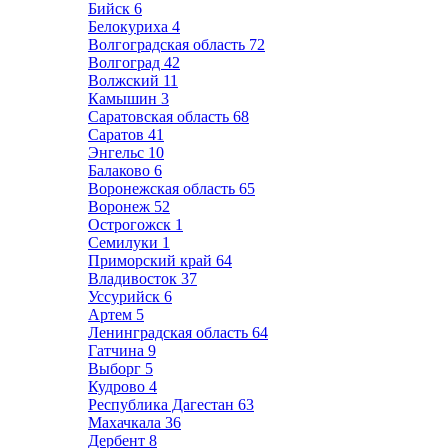
Бийск
6
Белокуриха
4
Волгоградская область
72
Волгоград
42
Волжский
11
Камышин
3
Саратовская область
68
Саратов
41
Энгельс
10
Балаково
6
Воронежская область
65
Воронеж
52
Острогожск
1
Семилуки
1
Приморский край
64
Владивосток
37
Уссурийск
6
Артем
5
Ленинградская область
64
Гатчина
9
Выборг
5
Кудрово
4
Республика Дагестан
63
Махачкала
36
Дербент
8