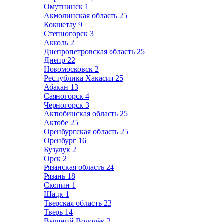
Омутнинск
1
Акмолинская область
25
Кокшетау
9
Степногорск
3
Акколь
2
Днепропетровская область
25
Днепр
22
Новомосковск
2
Республика Хакасия
25
Абакан
13
Саяногорск
4
Черногорск
3
Актюбинская область
25
Актобе
25
Оренбургская область
25
Оренбург
16
Бузулук
2
Орск
2
Рязанская область
24
Рязань
18
Скопин
1
Шацк
1
Тверская область
23
Тверь
14
Вышний Волочёк
2