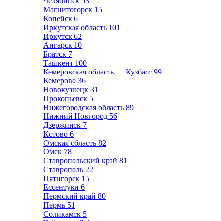
Челябинск
53
Магнитогорск
15
Копейск
6
Иркутская область
101
Иркутск
62
Ангарск
10
Братск
7
Ташкент
100
Кемеровская область — Кузбасс
99
Кемерово
36
Новокузнецк
31
Прокопьевск
5
Нижегородская область
89
Нижний Новгород
56
Дзержинск
7
Кстово
6
Омская область
82
Омск
78
Ставропольский край
81
Ставрополь
22
Пятигорск
15
Ессентуки
6
Пермский край
80
Пермь
51
Соликамск
5