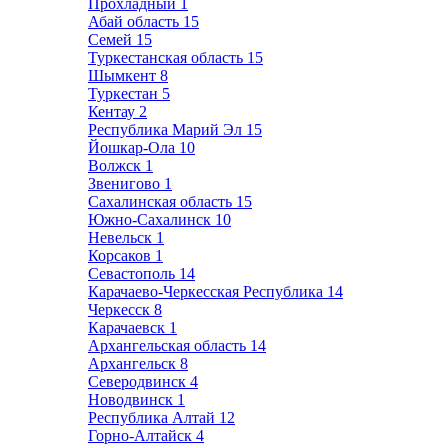
Прохладный
1
Абай область
15
Семей
15
Туркестанская область
15
Шымкент
8
Туркестан
5
Кентау
2
Республика Марий Эл
15
Йошкар-Ола
10
Волжск
1
Звенигово
1
Сахалинская область
15
Южно-Сахалинск
10
Невельск
1
Корсаков
1
Севастополь
14
Карачаево-Черкесская Республика
14
Черкесск
8
Карачаевск
1
Архангельская область
14
Архангельск
8
Северодвинск
4
Новодвинск
1
Республика Алтай
12
Горно-Алтайск
4