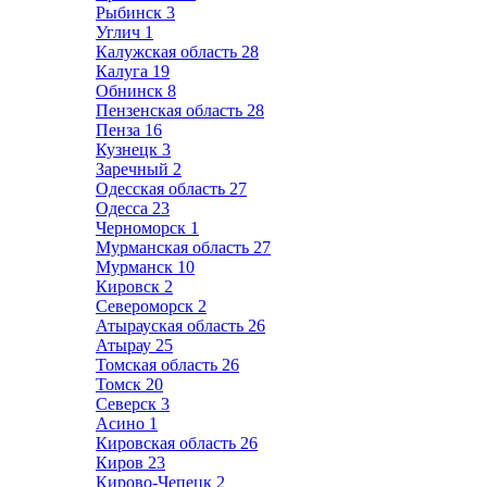
Рыбинск
3
Углич
1
Калужская область
28
Калуга
19
Обнинск
8
Пензенская область
28
Пенза
16
Кузнецк
3
Заречный
2
Одесская область
27
Одесса
23
Черноморск
1
Мурманская область
27
Мурманск
10
Кировск
2
Североморск
2
Атырауская область
26
Атырау
25
Томская область
26
Томск
20
Северск
3
Асино
1
Кировская область
26
Киров
23
Кирово-Чепецк
2