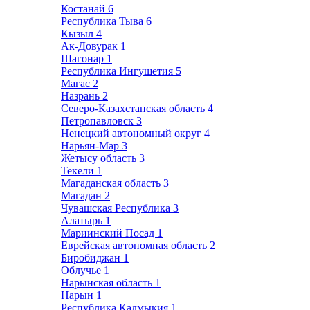
Костанай
6
Республика Тыва
6
Кызыл
4
Ак-Довурак
1
Шагонар
1
Республика Ингушетия
5
Магас
2
Назрань
2
Северо-Казахстанская область
4
Петропавловск
3
Ненецкий автономный округ
4
Нарьян-Мар
3
Жетысу область
3
Текели
1
Магаданская область
3
Магадан
2
Чувашская Республика
3
Алатырь
1
Мариинский Посад
1
Еврейская автономная область
2
Биробиджан
1
Облучье
1
Нарынская область
1
Нарын
1
Республика Калмыкия
1