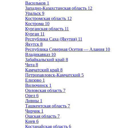
Васильков
1
Западно-Казахстанская область
12
Уральск
9
Костромская область
12
Кострома
10
Курганская область
11
Курган
11
Республика Саха (Якутия)
11
Якутск
8
Республика Северная Осетия — Алания
10
Владикавказ
10
Забайкальский край
8
Чита
8
Камчатский край
8
Петропавловск-Камчатский
5
Елизово
1
Вилючинск
1
Орловская область
7
Орел
6
Ливны
1
Ташкентская область
7
Чирчик
1
Ошская область
7
Киев
6
Костанайская область
6