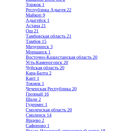
Торжок
1
Республика Адыгея
22
Майкоп
9
Адыгейск
1
Астана
21
Ош
21
Тамбовская область
21
Тамбов
15
Мичуринск
3
Моршанск
1
Восточно-Казахстанская область
20
Усть-Каменогорск
20
Чуйская область
20
Кара-Балта
2
Кант
1
Токмок
1
Чеченская Республика
20
Грозный
16
Шали
2
Гудермес
1
Смоленская область
20
Смоленск
14
Ярцево
2
Сафоново
1
Ямало-Ненецкий автономный округ
18