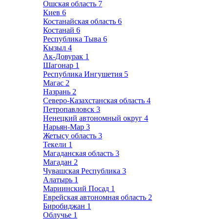
Ошская область
7
Киев
6
Костанайская область
6
Костанай
6
Республика Тыва
6
Кызыл
4
Ак-Довурак
1
Шагонар
1
Республика Ингушетия
5
Магас
2
Назрань
2
Северо-Казахстанская область
4
Петропавловск
3
Ненецкий автономный округ
4
Нарьян-Мар
3
Жетысу область
3
Текели
1
Магаданская область
3
Магадан
2
Чувашская Республика
3
Алатырь
1
Мариинский Посад
1
Еврейская автономная область
2
Биробиджан
1
Облучье
1