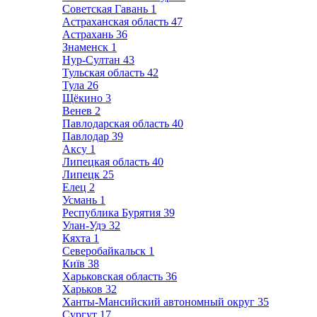
Советская Гавань
1
Астраханская область
47
Астрахань
36
Знаменск
1
Нур-Султан
43
Тульская область
42
Тула
26
Щёкино
3
Венев
2
Павлодарская область
40
Павлодар
39
Аксу
1
Липецкая область
40
Липецк
25
Елец
2
Усмань
1
Республика Бурятия
39
Улан-Удэ
32
Кяхта
1
Северобайкальск
1
Київ
38
Харьковская область
36
Харьков
32
Ханты-Мансийский автономный округ
35
Сургут
17