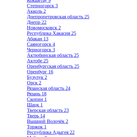
Кокшетау
9
Степногорск
3
Акколь
2
Днепропетровская область
25
Днепр
22
Новомосковск
2
Республика Хакасия
25
Абакан
13
Саяногорск
4
Черногорск
3
Актюбинская область
25
Актобе
25
Оренбургская область
25
Оренбург
16
Бузулук
2
Орск
2
Рязанская область
24
Рязань
18
Скопин
1
Шацк
1
Тверская область
23
Тверь
14
Вышний Волочёк
2
Торжок
1
Республика Адыгея
22