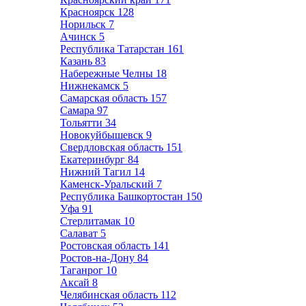
Красноярск
128
Норильск
7
Ачинск
5
Республика Татарстан
161
Казань
83
Набережные Челны
18
Нижнекамск
5
Самарская область
157
Самара
97
Тольятти
34
Новокуйбышевск
9
Свердловская область
151
Екатеринбург
84
Нижний Тагил
14
Каменск-Уральский
7
Республика Башкортостан
150
Уфа
91
Стерлитамак
10
Салават
5
Ростовская область
141
Ростов-на-Дону
84
Таганрог
10
Аксай
8
Челябинская область
112