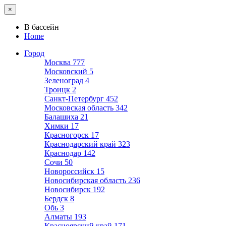
×
В бассейн
Home
Город
Москва
777
Московский
5
Зеленоград
4
Троицк
2
Санкт-Петербург
452
Московская область
342
Балашиха
21
Химки
17
Красногорск
17
Краснодарский край
323
Краснодар
142
Сочи
50
Новороссийск
15
Новосибирская область
236
Новосибирск
192
Бердск
8
Обь
3
Алматы
193
Красноярский край
171