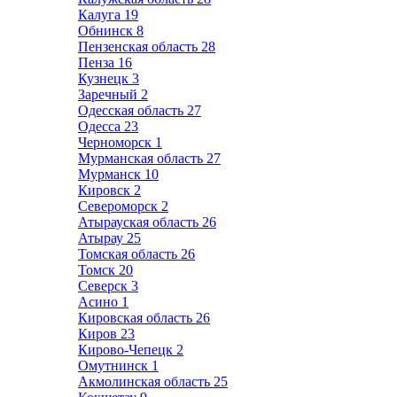
Калуга
19
Обнинск
8
Пензенская область
28
Пенза
16
Кузнецк
3
Заречный
2
Одесская область
27
Одесса
23
Черноморск
1
Мурманская область
27
Мурманск
10
Кировск
2
Североморск
2
Атырауская область
26
Атырау
25
Томская область
26
Томск
20
Северск
3
Асино
1
Кировская область
26
Киров
23
Кирово-Чепецк
2
Омутнинск
1
Акмолинская область
25