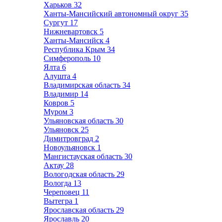
Харьков
32
Ханты-Мансийский автономный округ
35
Сургут
17
Нижневартовск
5
Ханты-Мансийск
4
Республика Крым
34
Симферополь
10
Ялта
6
Алушта
4
Владимирская область
34
Владимир
14
Ковров
5
Муром
3
Ульяновская область
30
Ульяновск
25
Димитровград
2
Новоульяновск
1
Мангистауская область
30
Актау
28
Вологодская область
29
Вологда
13
Череповец
11
Вытегра
1
Ярославская область
29
Ярославль
20