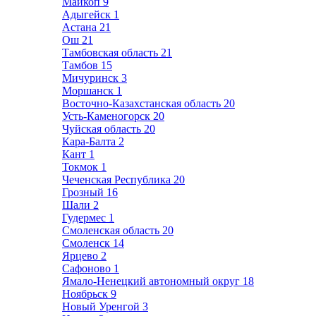
Майкоп
9
Адыгейск
1
Астана
21
Ош
21
Тамбовская область
21
Тамбов
15
Мичуринск
3
Моршанск
1
Восточно-Казахстанская область
20
Усть-Каменогорск
20
Чуйская область
20
Кара-Балта
2
Кант
1
Токмок
1
Чеченская Республика
20
Грозный
16
Шали
2
Гудермес
1
Смоленская область
20
Смоленск
14
Ярцево
2
Сафоново
1
Ямало-Ненецкий автономный округ
18
Ноябрьск
9
Новый Уренгой
3