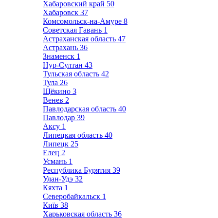
Хабаровский край
50
Хабаровск
37
Комсомольск-на-Амуре
8
Советская Гавань
1
Астраханская область
47
Астрахань
36
Знаменск
1
Нур-Султан
43
Тульская область
42
Тула
26
Щёкино
3
Венев
2
Павлодарская область
40
Павлодар
39
Аксу
1
Липецкая область
40
Липецк
25
Елец
2
Усмань
1
Республика Бурятия
39
Улан-Удэ
32
Кяхта
1
Северобайкальск
1
Київ
38
Харьковская область
36