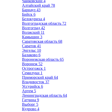
Чайковский
4
Алтайский край
78
Барнаул
43
Бийск
6
Белокуриха
4
Волгоградская область
72
Волгоград
42
Волжский
11
Камышин
3
Саратовская область
68
Саратов
41
Энгельс
10
Балаково
6
Воронежская область
65
Воронеж
52
Острогожск
1
Семилуки
1
Приморский край
64
Владивосток
37
Уссурийск
6
Артем
5
Ленинградская область
64
Гатчина
9
Выборг
5
Кудрово
4