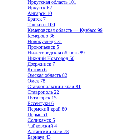
Иркутская область
101
Иркутск
62
Ангарск
10
Братск
7
Ташкент
100
Кемеровская область — Кузбасс
99
Кемерово
36
Новокузнецк
31
Прокопьевск
5
Нижегородская область
89
Нижний Новгород
56
Дзержинск
7
Кстово
6
Омская область
82
Омск
78
Ставропольский край
81
Ставрополь
22
Пятигорск
15
Ессентуки
6
Пермский край
80
Пермь
51
Соликамск
5
Чайковский
4
Алтайский край
78
Барнаул
43