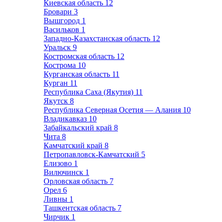
Киевская область
12
Бровари
3
Вышгород
1
Васильков
1
Западно-Казахстанская область
12
Уральск
9
Костромская область
12
Кострома
10
Курганская область
11
Курган
11
Республика Саха (Якутия)
11
Якутск
8
Республика Северная Осетия — Алания
10
Владикавказ
10
Забайкальский край
8
Чита
8
Камчатский край
8
Петропавловск-Камчатский
5
Елизово
1
Вилючинск
1
Орловская область
7
Орел
6
Ливны
1
Ташкентская область
7
Чирчик
1