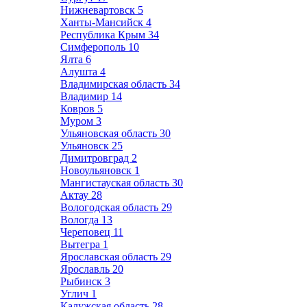
Нижневартовск
5
Ханты-Мансийск
4
Республика Крым
34
Симферополь
10
Ялта
6
Алушта
4
Владимирская область
34
Владимир
14
Ковров
5
Муром
3
Ульяновская область
30
Ульяновск
25
Димитровград
2
Новоульяновск
1
Мангистауская область
30
Актау
28
Вологодская область
29
Вологда
13
Череповец
11
Вытегра
1
Ярославская область
29
Ярославль
20
Рыбинск
3
Углич
1
Калужская область
28