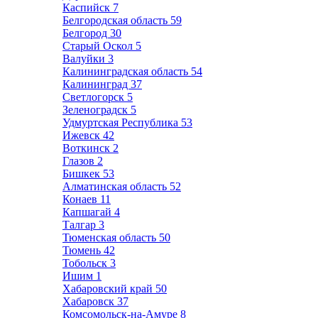
Каспийск
7
Белгородская область
59
Белгород
30
Старый Оскол
5
Валуйки
3
Калининградская область
54
Калининград
37
Светлогорск
5
Зеленоградск
5
Удмуртская Республика
53
Ижевск
42
Воткинск
2
Глазов
2
Бишкек
53
Алматинская область
52
Конаев
11
Капшагай
4
Талгар
3
Тюменская область
50
Тюмень
42
Тобольск
3
Ишим
1
Хабаровский край
50
Хабаровск
37
Комсомольск-на-Амуре
8