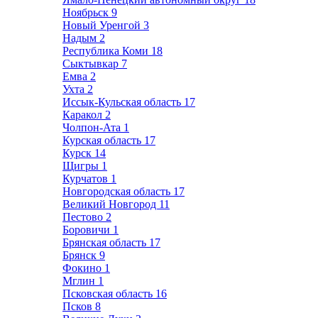
Ноябрьск
9
Новый Уренгой
3
Надым
2
Республика Коми
18
Сыктывкар
7
Емва
2
Ухта
2
Иссык-Кульская область
17
Каракол
2
Чолпон-Ата
1
Курская область
17
Курск
14
Щигры
1
Курчатов
1
Новгородская область
17
Великий Новгород
11
Пестово
2
Боровичи
1
Брянская область
17
Брянск
9
Фокино
1
Мглин
1
Псковская область
16
Псков
8