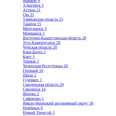
Майкоп
9
Адыгейск
1
Астана
21
Ош
21
Тамбовская область
21
Тамбов
15
Мичуринск
3
Моршанск
1
Восточно-Казахстанская область
20
Усть-Каменогорск
20
Чуйская область
20
Кара-Балта
2
Кант
1
Токмок
1
Чеченская Республика
20
Грозный
16
Шали
2
Гудермес
1
Смоленская область
20
Смоленск
14
Ярцево
2
Сафоново
1
Ямало-Ненецкий автономный округ
18
Ноябрьск
9
Новый Уренгой
3