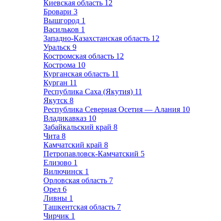
Киевская область
12
Бровари
3
Вышгород
1
Васильков
1
Западно-Казахстанская область
12
Уральск
9
Костромская область
12
Кострома
10
Курганская область
11
Курган
11
Республика Саха (Якутия)
11
Якутск
8
Республика Северная Осетия — Алания
10
Владикавказ
10
Забайкальский край
8
Чита
8
Камчатский край
8
Петропавловск-Камчатский
5
Елизово
1
Вилючинск
1
Орловская область
7
Орел
6
Ливны
1
Ташкентская область
7
Чирчик
1