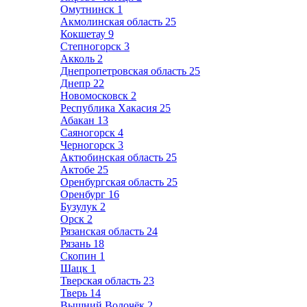
Омутнинск
1
Акмолинская область
25
Кокшетау
9
Степногорск
3
Акколь
2
Днепропетровская область
25
Днепр
22
Новомосковск
2
Республика Хакасия
25
Абакан
13
Саяногорск
4
Черногорск
3
Актюбинская область
25
Актобе
25
Оренбургская область
25
Оренбург
16
Бузулук
2
Орск
2
Рязанская область
24
Рязань
18
Скопин
1
Шацк
1
Тверская область
23
Тверь
14
Вышний Волочёк
2