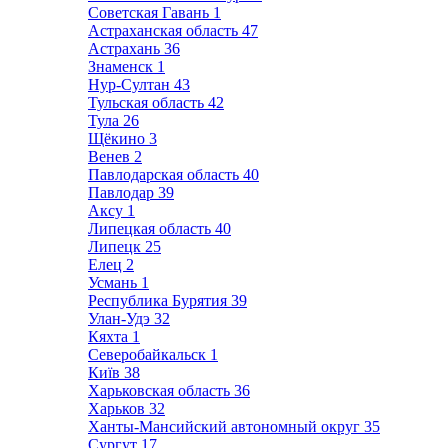
Советская Гавань
1
Астраханская область
47
Астрахань
36
Знаменск
1
Нур-Султан
43
Тульская область
42
Тула
26
Щёкино
3
Венев
2
Павлодарская область
40
Павлодар
39
Аксу
1
Липецкая область
40
Липецк
25
Елец
2
Усмань
1
Республика Бурятия
39
Улан-Удэ
32
Кяхта
1
Северобайкальск
1
Київ
38
Харьковская область
36
Харьков
32
Ханты-Мансийский автономный округ
35
Сургут
17