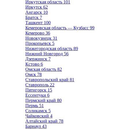
Иркутская область
101
Иркутск
62
Ангарск
10
Братск
7
Ташкент
100
Кемеровская область — Кузбасс
99
Кемерово
36
Новокузнецк
31
Прокопьевск
5
Нижегородская область
89
Нижний Новгород
56
Дзержинск
7
Кстово
6
Омская область
82
Омск
78
Ставропольский край
81
Ставрополь
22
Пятигорск
15
Ессентуки
6
Пермский край
80
Пермь
51
Соликамск
5
Чайковский
4
Алтайский край
78
Барнаул
43