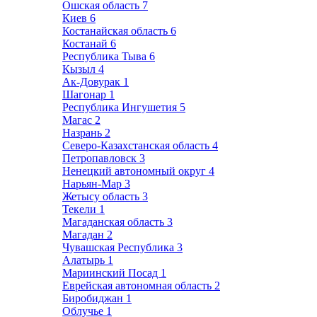
Ошская область
7
Киев
6
Костанайская область
6
Костанай
6
Республика Тыва
6
Кызыл
4
Ак-Довурак
1
Шагонар
1
Республика Ингушетия
5
Магас
2
Назрань
2
Северо-Казахстанская область
4
Петропавловск
3
Ненецкий автономный округ
4
Нарьян-Мар
3
Жетысу область
3
Текели
1
Магаданская область
3
Магадан
2
Чувашская Республика
3
Алатырь
1
Мариинский Посад
1
Еврейская автономная область
2
Биробиджан
1
Облучье
1