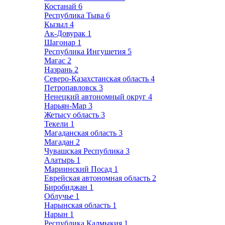
Костанай
6
Республика Тыва
6
Кызыл
4
Ак-Довурак
1
Шагонар
1
Республика Ингушетия
5
Магас
2
Назрань
2
Северо-Казахстанская область
4
Петропавловск
3
Ненецкий автономный округ
4
Нарьян-Мар
3
Жетысу область
3
Текели
1
Магаданская область
3
Магадан
2
Чувашская Республика
3
Алатырь
1
Мариинский Посад
1
Еврейская автономная область
2
Биробиджан
1
Облучье
1
Нарынская область
1
Нарын
1
Республика Калмыкия
1