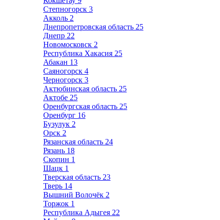
Кокшетау
9
Степногорск
3
Акколь
2
Днепропетровская область
25
Днепр
22
Новомосковск
2
Республика Хакасия
25
Абакан
13
Саяногорск
4
Черногорск
3
Актюбинская область
25
Актобе
25
Оренбургская область
25
Оренбург
16
Бузулук
2
Орск
2
Рязанская область
24
Рязань
18
Скопин
1
Шацк
1
Тверская область
23
Тверь
14
Вышний Волочёк
2
Торжок
1
Республика Адыгея
22