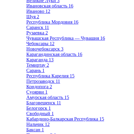
Великие Луки
3
Ивановская область
16
Иваново
12
Шуя
2
Республика Мордовия
16
Саранск
11
Рузаевка
2
Чувашская Республика — Чувашия
16
Чебоксары
12
Новочебоксарск
3
Карагандинская область
16
Караганда
13
Темиртау
2
Сарань
1
Республика Карелия
15
Петрозаводск
11
Кондопога
2
Суоярви
1
Амурская область
15
Благовещенск
11
Белогорск
1
Свободный
1
Кабардино-Балкарская Республика
15
Нальчик
12
Баксан
1