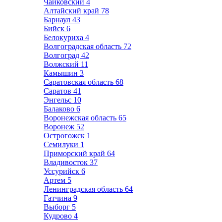
Чайковский
4
Алтайский край
78
Барнаул
43
Бийск
6
Белокуриха
4
Волгоградская область
72
Волгоград
42
Волжский
11
Камышин
3
Саратовская область
68
Саратов
41
Энгельс
10
Балаково
6
Воронежская область
65
Воронеж
52
Острогожск
1
Семилуки
1
Приморский край
64
Владивосток
37
Уссурийск
6
Артем
5
Ленинградская область
64
Гатчина
9
Выборг
5
Кудрово
4