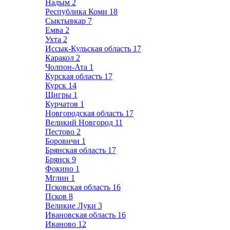
Надым
2
Республика Коми
18
Сыктывкар
7
Емва
2
Ухта
2
Иссык-Кульская область
17
Каракол
2
Чолпон-Ата
1
Курская область
17
Курск
14
Щигры
1
Курчатов
1
Новгородская область
17
Великий Новгород
11
Пестово
2
Боровичи
1
Брянская область
17
Брянск
9
Фокино
1
Мглин
1
Псковская область
16
Псков
8
Великие Луки
3
Ивановская область
16
Иваново
12