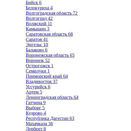
Бийск
6
Белокуриха
4
Волгоградская область
72
Волгоград
42
Волжский
11
Камышин
3
Саратовская область
68
Саратов
41
Энгельс
10
Балаково
6
Воронежская область
65
Воронеж
52
Острогожск
1
Семилуки
1
Приморский край
64
Владивосток
37
Уссурийск
6
Артем
5
Ленинградская область
64
Гатчина
9
Выборг
5
Кудрово
4
Республика Дагестан
63
Махачкала
36
Дербент
8