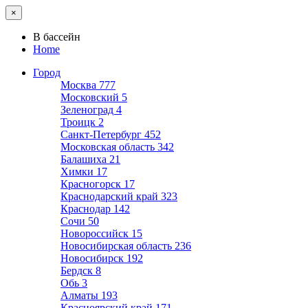
×
В бассейн
Home
Город
Москва
777
Московский
5
Зеленоград
4
Троицк
2
Санкт-Петербург
452
Московская область
342
Балашиха
21
Химки
17
Красногорск
17
Краснодарский край
323
Краснодар
142
Сочи
50
Новороссийск
15
Новосибирская область
236
Новосибирск
192
Бердск
8
Обь
3
Алматы
193
Красноярский край
171