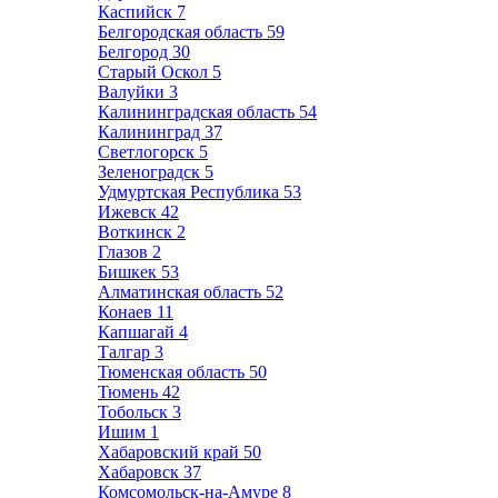
Каспийск
7
Белгородская область
59
Белгород
30
Старый Оскол
5
Валуйки
3
Калининградская область
54
Калининград
37
Светлогорск
5
Зеленоградск
5
Удмуртская Республика
53
Ижевск
42
Воткинск
2
Глазов
2
Бишкек
53
Алматинская область
52
Конаев
11
Капшагай
4
Талгар
3
Тюменская область
50
Тюмень
42
Тобольск
3
Ишим
1
Хабаровский край
50
Хабаровск
37
Комсомольск-на-Амуре
8