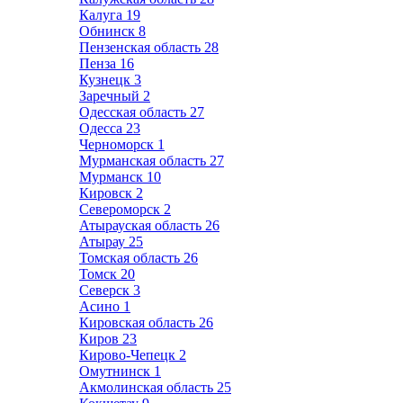
Калуга
19
Обнинск
8
Пензенская область
28
Пенза
16
Кузнецк
3
Заречный
2
Одесская область
27
Одесса
23
Черноморск
1
Мурманская область
27
Мурманск
10
Кировск
2
Североморск
2
Атырауская область
26
Атырау
25
Томская область
26
Томск
20
Северск
3
Асино
1
Кировская область
26
Киров
23
Кирово-Чепецк
2
Омутнинск
1
Акмолинская область
25