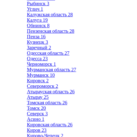
Рыбинск
3
Углич
1
Калужская область
28
Калуга
19
Обнинск
8
Пензенская область
28
Пенза
16
Кузнецк
3
Заречный
2
Одесская область
27
Одесса
23
Черноморск
1
Мурманская область
27
Мурманск
10
Кировск
2
Североморск
2
Атырауская область
26
Атырау
25
Томская область
26
Томск
20
Северск
3
Асино
1
Кировская область
26
Киров
23
Кирово-Чепецк
2