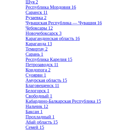
Шуя
2
Республика Мордовия
16
Саранск
11
Рузаевка
2
Чувашская Республика — Чувашия
16
Чебоксары
12
Новочебоксарск
3
Карагандинская область
16
Караганда
13
Темиртау
2
Сарань
1
Республика Карелия
15
Петрозаводск
11
Кондопога
2
Суоярви
1
Амурская область
15
Благовещенск
11
Белогорск
1
Свободный
1
Кабардино-Балкарская Республика
15
Нальчик
12
Баксан
1
Прохладный
1
Абай область
15
Семей
15