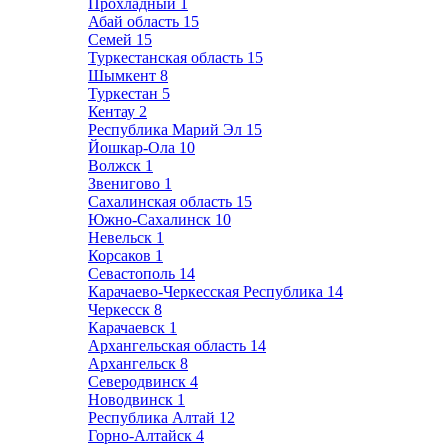
Прохладный
1
Абай область
15
Семей
15
Туркестанская область
15
Шымкент
8
Туркестан
5
Кентау
2
Республика Марий Эл
15
Йошкар-Ола
10
Волжск
1
Звенигово
1
Сахалинская область
15
Южно-Сахалинск
10
Невельск
1
Корсаков
1
Севастополь
14
Карачаево-Черкесская Республика
14
Черкесск
8
Карачаевск
1
Архангельская область
14
Архангельск
8
Северодвинск
4
Новодвинск
1
Республика Алтай
12
Горно-Алтайск
4