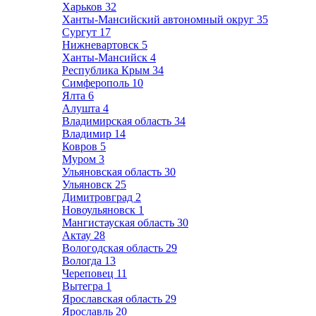
Харьков
32
Ханты-Мансийский автономный округ
35
Сургут
17
Нижневартовск
5
Ханты-Мансийск
4
Республика Крым
34
Симферополь
10
Ялта
6
Алушта
4
Владимирская область
34
Владимир
14
Ковров
5
Муром
3
Ульяновская область
30
Ульяновск
25
Димитровград
2
Новоульяновск
1
Мангистауская область
30
Актау
28
Вологодская область
29
Вологда
13
Череповец
11
Вытегра
1
Ярославская область
29
Ярославль
20