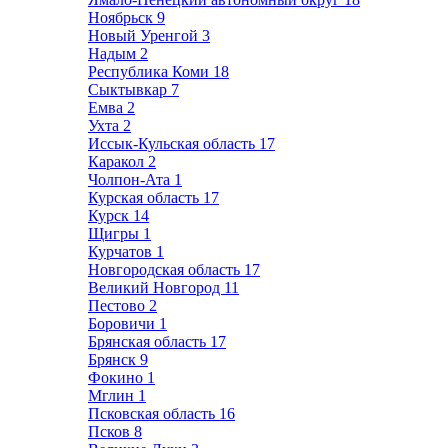
Ноябрьск
9
Новый Уренгой
3
Надым
2
Республика Коми
18
Сыктывкар
7
Емва
2
Ухта
2
Иссык-Кульская область
17
Каракол
2
Чолпон-Ата
1
Курская область
17
Курск
14
Щигры
1
Курчатов
1
Новгородская область
17
Великий Новгород
11
Пестово
2
Боровичи
1
Брянская область
17
Брянск
9
Фокино
1
Мглин
1
Псковская область
16
Псков
8