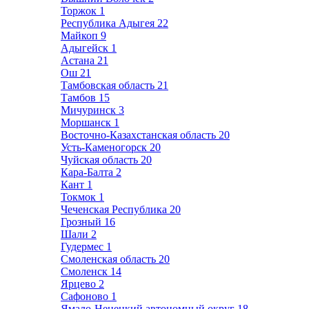
Торжок
1
Республика Адыгея
22
Майкоп
9
Адыгейск
1
Астана
21
Ош
21
Тамбовская область
21
Тамбов
15
Мичуринск
3
Моршанск
1
Восточно-Казахстанская область
20
Усть-Каменогорск
20
Чуйская область
20
Кара-Балта
2
Кант
1
Токмок
1
Чеченская Республика
20
Грозный
16
Шали
2
Гудермес
1
Смоленская область
20
Смоленск
14
Ярцево
2
Сафоново
1
Ямало-Ненецкий автономный округ
18