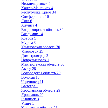
Нижневартовск
5
Ханты-Мансийск
4
Республика Крым
34
Симферополь
10
Ялта
6
Алушта
4
Владимирская область
34
Владимир
14
Ковров
5
Муром
3
Ульяновская область
30
Ульяновск
25
Димитровград
2
Новоульяновск
1
Мангистауская область
30
Актау
28
Вологодская область
29
Вологда
13
Череповец
11
Вытегра
1
Ярославская область
29
Ярославль
20
Рыбинск
3
Углич
1
Калужская область
28