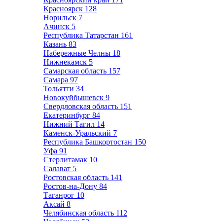
Красноярск
128
Норильск
7
Ачинск
5
Республика Татарстан
161
Казань
83
Набережные Челны
18
Нижнекамск
5
Самарская область
157
Самара
97
Тольятти
34
Новокуйбышевск
9
Свердловская область
151
Екатеринбург
84
Нижний Тагил
14
Каменск-Уральский
7
Республика Башкортостан
150
Уфа
91
Стерлитамак
10
Салават
5
Ростовская область
141
Ростов-на-Дону
84
Таганрог
10
Аксай
8
Челябинская область
112