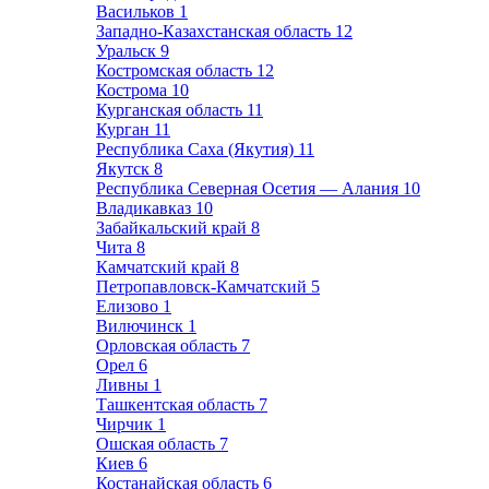
Васильков
1
Западно-Казахстанская область
12
Уральск
9
Костромская область
12
Кострома
10
Курганская область
11
Курган
11
Республика Саха (Якутия)
11
Якутск
8
Республика Северная Осетия — Алания
10
Владикавказ
10
Забайкальский край
8
Чита
8
Камчатский край
8
Петропавловск-Камчатский
5
Елизово
1
Вилючинск
1
Орловская область
7
Орел
6
Ливны
1
Ташкентская область
7
Чирчик
1
Ошская область
7
Киев
6
Костанайская область
6