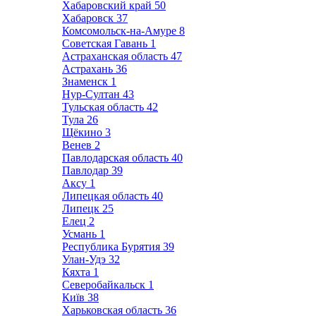
Хабаровский край
50
Хабаровск
37
Комсомольск-на-Амуре
8
Советская Гавань
1
Астраханская область
47
Астрахань
36
Знаменск
1
Нур-Султан
43
Тульская область
42
Тула
26
Щёкино
3
Венев
2
Павлодарская область
40
Павлодар
39
Аксу
1
Липецкая область
40
Липецк
25
Елец
2
Усмань
1
Республика Бурятия
39
Улан-Удэ
32
Кяхта
1
Северобайкальск
1
Київ
38
Харьковская область
36