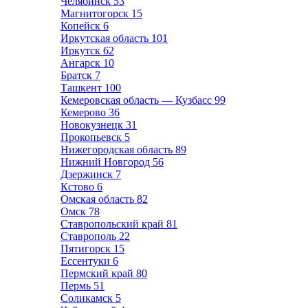
Челябинск
53
Магнитогорск
15
Копейск
6
Иркутская область
101
Иркутск
62
Ангарск
10
Братск
7
Ташкент
100
Кемеровская область — Кузбасс
99
Кемерово
36
Новокузнецк
31
Прокопьевск
5
Нижегородская область
89
Нижний Новгород
56
Дзержинск
7
Кстово
6
Омская область
82
Омск
78
Ставропольский край
81
Ставрополь
22
Пятигорск
15
Ессентуки
6
Пермский край
80
Пермь
51
Соликамск
5