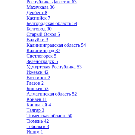
Республика Дагестан
63
Махачкала
36
Дербент
8
Каспийск
7
Белгородская область
59
Белгород
30
Старый Оскол
5
Валуйки
3
Калининградская область
54
Калининград
37
Светлогорск
5
Зеленоградск
5
Удмуртская Республика
53
Ижевск
42
Воткинск
2
Глазов
2
Бишкек
53
Алматинская область
52
Конаев
11
Капшагай
4
Талгар
3
Тюменская область
50
Тюмень
42
Тобольск
3
Ишим
1