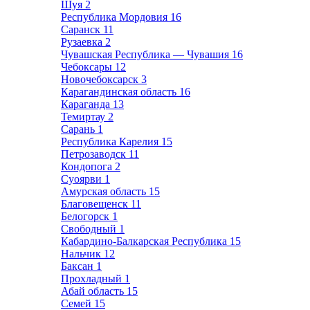
Шуя
2
Республика Мордовия
16
Саранск
11
Рузаевка
2
Чувашская Республика — Чувашия
16
Чебоксары
12
Новочебоксарск
3
Карагандинская область
16
Караганда
13
Темиртау
2
Сарань
1
Республика Карелия
15
Петрозаводск
11
Кондопога
2
Суоярви
1
Амурская область
15
Благовещенск
11
Белогорск
1
Свободный
1
Кабардино-Балкарская Республика
15
Нальчик
12
Баксан
1
Прохладный
1
Абай область
15
Семей
15