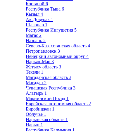
Костанай
6
Республика Тыва
6
Кызыл
4
Ак-Довурак
1
Шагонар
1
Республика Ингушетия
5
Магас
2
Назрань
2
Северо-Казахстанская область
4
Петропавловск
3
Ненецкий автономный округ
4
Нарьян-Мар
3
Жетысу область
3
Текели
1
Магаданская область
3
Магадан
2
Чувашская Республика
3
Алатырь
1
Мариинский Посад
1
Еврейская автономная область
2
Биробиджан
1
Облучье
1
Нарынская область
1
Нарын
1
Республика Калмыкия
1