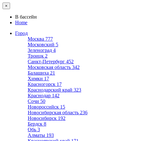
×
В бассейн
Home
Город
Москва
777
Московский
5
Зеленоград
4
Троицк
2
Санкт-Петербург
452
Московская область
342
Балашиха
21
Химки
17
Красногорск
17
Краснодарский край
323
Краснодар
142
Сочи
50
Новороссийск
15
Новосибирская область
236
Новосибирск
192
Бердск
8
Обь
3
Алматы
193
Красноярский край
171