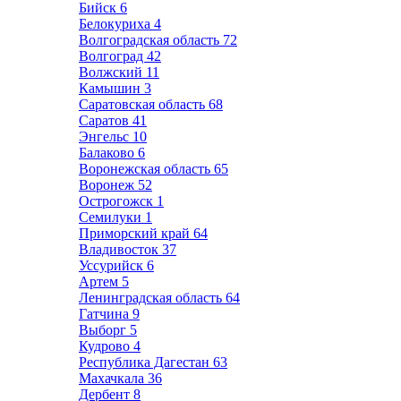
Бийск
6
Белокуриха
4
Волгоградская область
72
Волгоград
42
Волжский
11
Камышин
3
Саратовская область
68
Саратов
41
Энгельс
10
Балаково
6
Воронежская область
65
Воронеж
52
Острогожск
1
Семилуки
1
Приморский край
64
Владивосток
37
Уссурийск
6
Артем
5
Ленинградская область
64
Гатчина
9
Выборг
5
Кудрово
4
Республика Дагестан
63
Махачкала
36
Дербент
8