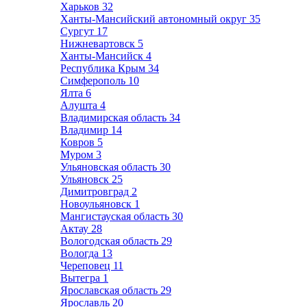
Харьков
32
Ханты-Мансийский автономный округ
35
Сургут
17
Нижневартовск
5
Ханты-Мансийск
4
Республика Крым
34
Симферополь
10
Ялта
6
Алушта
4
Владимирская область
34
Владимир
14
Ковров
5
Муром
3
Ульяновская область
30
Ульяновск
25
Димитровград
2
Новоульяновск
1
Мангистауская область
30
Актау
28
Вологодская область
29
Вологда
13
Череповец
11
Вытегра
1
Ярославская область
29
Ярославль
20