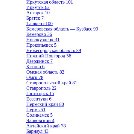
Иркутская область
101
Иркутск
62
Ангарск
10
Братск
7
Ташкент
100
Кемеровская область — Кузбасс
99
Кемерово
36
Новокузнецк
31
Прокопьевск
5
Нижегородская область
89
Нижний Новгород
56
Дзержинск
7
Кстово
6
Омская область
82
Омск
78
Ставропольский край
81
Ставрополь
22
Пятигорск
15
Ессентуки
6
Пермский край
80
Пермь
51
Соликамск
5
Чайковский
4
Алтайский край
78
Барнаул
43