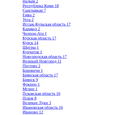
Надым
2
Республика Коми
18
Сыктывкар
7
Емва
2
Ухта
2
Иссык-Кульская область
17
Каракол
2
Чолпон-Ата
1
Курская область
17
Курск
14
Щигры
1
Курчатов
1
Новгородская область
17
Великий Новгород
11
Пестово
2
Боровичи
1
Брянская область
17
Брянск
9
Фокино
1
Мглин
1
Псковская область
16
Псков
8
Великие Луки
3
Ивановская область
16
Иваново
12