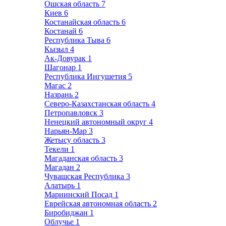
Ошская область
7
Киев
6
Костанайская область
6
Костанай
6
Республика Тыва
6
Кызыл
4
Ак-Довурак
1
Шагонар
1
Республика Ингушетия
5
Магас
2
Назрань
2
Северо-Казахстанская область
4
Петропавловск
3
Ненецкий автономный округ
4
Нарьян-Мар
3
Жетысу область
3
Текели
1
Магаданская область
3
Магадан
2
Чувашская Республика
3
Алатырь
1
Мариинский Посад
1
Еврейская автономная область
2
Биробиджан
1
Облучье
1