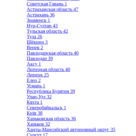
Советская Гавань
1
Астраханская область
47
Астрахань
36
Знаменск
1
Нур-Султан
43
Тульская область
42
Тула
26
Щёкино
3
Венев
2
Павлодарская область
40
Павлодар
39
Аксу
1
Липецкая область
40
Липецк
25
Елец
2
Усмань
1
Республика Бурятия
39
Улан-Удэ
32
Кяхта
1
Северобайкальск
1
Київ
38
Харьковская область
36
Харьков
32
Ханты-Мансийский автономный округ
35
Сургут
17