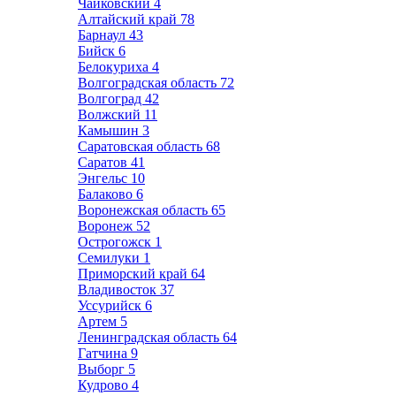
Чайковский
4
Алтайский край
78
Барнаул
43
Бийск
6
Белокуриха
4
Волгоградская область
72
Волгоград
42
Волжский
11
Камышин
3
Саратовская область
68
Саратов
41
Энгельс
10
Балаково
6
Воронежская область
65
Воронеж
52
Острогожск
1
Семилуки
1
Приморский край
64
Владивосток
37
Уссурийск
6
Артем
5
Ленинградская область
64
Гатчина
9
Выборг
5
Кудрово
4