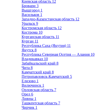
Киевская область
12
Бровари
3
Вышгород
1
Васильков
1
Западно-Казахстанская область
12
Уральск
9
Костромская область
12
Кострома
10
Курганская область
11
Курган
11
Республика Саха (Якутия)
11
Якутск
8
Республика Северная Осетия — Алания
10
Владикавказ
10
Забайкальский край
8
Чита
8
Камчатский край
8
Петропавловск-Камчатский
5
Елизово
1
Вилючинск
1
Орловская область
7
Орел
6
Ливны
1
Ташкентская область
7
Чирчик
1