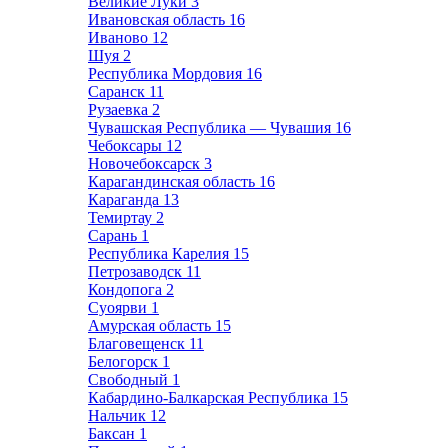
Великие Луки
3
Ивановская область
16
Иваново
12
Шуя
2
Республика Мордовия
16
Саранск
11
Рузаевка
2
Чувашская Республика — Чувашия
16
Чебоксары
12
Новочебоксарск
3
Карагандинская область
16
Караганда
13
Темиртау
2
Сарань
1
Республика Карелия
15
Петрозаводск
11
Кондопога
2
Суоярви
1
Амурская область
15
Благовещенск
11
Белогорск
1
Свободный
1
Кабардино-Балкарская Республика
15
Нальчик
12
Баксан
1