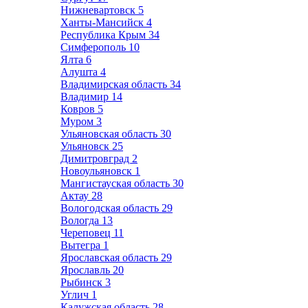
Нижневартовск
5
Ханты-Мансийск
4
Республика Крым
34
Симферополь
10
Ялта
6
Алушта
4
Владимирская область
34
Владимир
14
Ковров
5
Муром
3
Ульяновская область
30
Ульяновск
25
Димитровград
2
Новоульяновск
1
Мангистауская область
30
Актау
28
Вологодская область
29
Вологда
13
Череповец
11
Вытегра
1
Ярославская область
29
Ярославль
20
Рыбинск
3
Углич
1
Калужская область
28