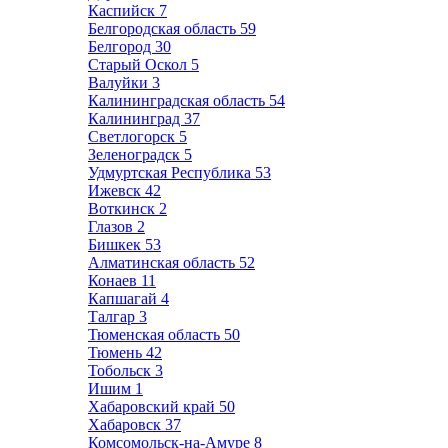
Каспийск
7
Белгородская область
59
Белгород
30
Старый Оскол
5
Валуйки
3
Калининградская область
54
Калининград
37
Светлогорск
5
Зеленоградск
5
Удмуртская Республика
53
Ижевск
42
Воткинск
2
Глазов
2
Бишкек
53
Алматинская область
52
Конаев
11
Капшагай
4
Талгар
3
Тюменская область
50
Тюмень
42
Тобольск
3
Ишим
1
Хабаровский край
50
Хабаровск
37
Комсомольск-на-Амуре
8