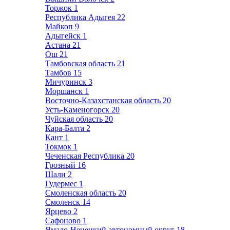
Торжок
1
Республика Адыгея
22
Майкоп
9
Адыгейск
1
Астана
21
Ош
21
Тамбовская область
21
Тамбов
15
Мичуринск
3
Моршанск
1
Восточно-Казахстанская область
20
Усть-Каменогорск
20
Чуйская область
20
Кара-Балта
2
Кант
1
Токмок
1
Чеченская Республика
20
Грозный
16
Шали
2
Гудермес
1
Смоленская область
20
Смоленск
14
Ярцево
2
Сафоново
1
Ямало-Ненецкий автономный округ
18