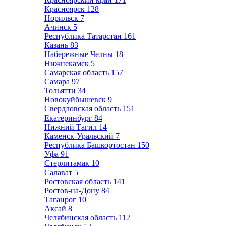
Красноярск
128
Норильск
7
Ачинск
5
Республика Татарстан
161
Казань
83
Набережные Челны
18
Нижнекамск
5
Самарская область
157
Самара
97
Тольятти
34
Новокуйбышевск
9
Свердловская область
151
Екатеринбург
84
Нижний Тагил
14
Каменск-Уральский
7
Республика Башкортостан
150
Уфа
91
Стерлитамак
10
Салават
5
Ростовская область
141
Ростов-на-Дону
84
Таганрог
10
Аксай
8
Челябинская область
112