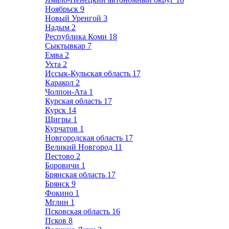
Ноябрьск
9
Новый Уренгой
3
Надым
2
Республика Коми
18
Сыктывкар
7
Емва
2
Ухта
2
Иссык-Кульская область
17
Каракол
2
Чолпон-Ата
1
Курская область
17
Курск
14
Щигры
1
Курчатов
1
Новгородская область
17
Великий Новгород
11
Пестово
2
Боровичи
1
Брянская область
17
Брянск
9
Фокино
1
Мглин
1
Псковская область
16
Псков
8