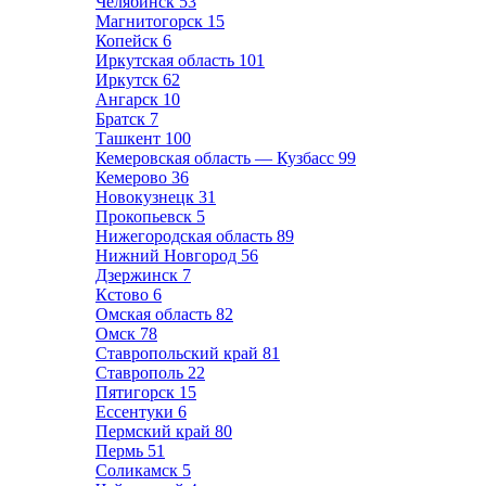
Челябинск
53
Магнитогорск
15
Копейск
6
Иркутская область
101
Иркутск
62
Ангарск
10
Братск
7
Ташкент
100
Кемеровская область — Кузбасс
99
Кемерово
36
Новокузнецк
31
Прокопьевск
5
Нижегородская область
89
Нижний Новгород
56
Дзержинск
7
Кстово
6
Омская область
82
Омск
78
Ставропольский край
81
Ставрополь
22
Пятигорск
15
Ессентуки
6
Пермский край
80
Пермь
51
Соликамск
5