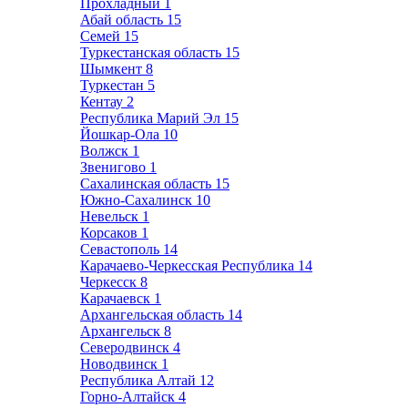
Прохладный
1
Абай область
15
Семей
15
Туркестанская область
15
Шымкент
8
Туркестан
5
Кентау
2
Республика Марий Эл
15
Йошкар-Ола
10
Волжск
1
Звенигово
1
Сахалинская область
15
Южно-Сахалинск
10
Невельск
1
Корсаков
1
Севастополь
14
Карачаево-Черкесская Республика
14
Черкесск
8
Карачаевск
1
Архангельская область
14
Архангельск
8
Северодвинск
4
Новодвинск
1
Республика Алтай
12
Горно-Алтайск
4