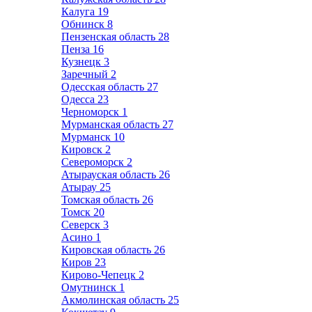
Калуга
19
Обнинск
8
Пензенская область
28
Пенза
16
Кузнецк
3
Заречный
2
Одесская область
27
Одесса
23
Черноморск
1
Мурманская область
27
Мурманск
10
Кировск
2
Североморск
2
Атырауская область
26
Атырау
25
Томская область
26
Томск
20
Северск
3
Асино
1
Кировская область
26
Киров
23
Кирово-Чепецк
2
Омутнинск
1
Акмолинская область
25