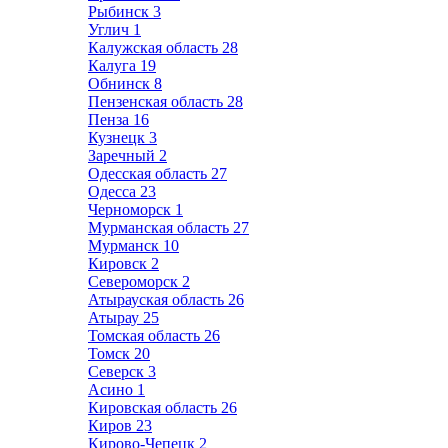
Рыбинск
3
Углич
1
Калужская область
28
Калуга
19
Обнинск
8
Пензенская область
28
Пенза
16
Кузнецк
3
Заречный
2
Одесская область
27
Одесса
23
Черноморск
1
Мурманская область
27
Мурманск
10
Кировск
2
Североморск
2
Атырауская область
26
Атырау
25
Томская область
26
Томск
20
Северск
3
Асино
1
Кировская область
26
Киров
23
Кирово-Чепецк
2