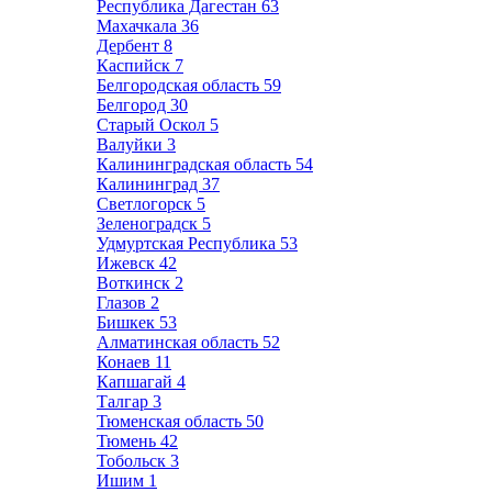
Республика Дагестан
63
Махачкала
36
Дербент
8
Каспийск
7
Белгородская область
59
Белгород
30
Старый Оскол
5
Валуйки
3
Калининградская область
54
Калининград
37
Светлогорск
5
Зеленоградск
5
Удмуртская Республика
53
Ижевск
42
Воткинск
2
Глазов
2
Бишкек
53
Алматинская область
52
Конаев
11
Капшагай
4
Талгар
3
Тюменская область
50
Тюмень
42
Тобольск
3
Ишим
1