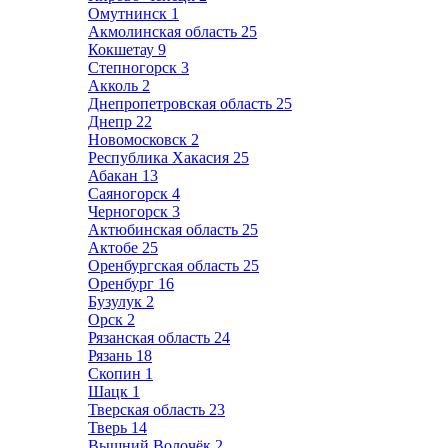
Омутнинск
1
Акмолинская область
25
Кокшетау
9
Степногорск
3
Акколь
2
Днепропетровская область
25
Днепр
22
Новомосковск
2
Республика Хакасия
25
Абакан
13
Саяногорск
4
Черногорск
3
Актюбинская область
25
Актобе
25
Оренбургская область
25
Оренбург
16
Бузулук
2
Орск
2
Рязанская область
24
Рязань
18
Скопин
1
Шацк
1
Тверская область
23
Тверь
14
Вышний Волочёк
2