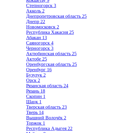
Кокшетау
9
Степногорск
3
Акколь
2
Днепропетровская область
25
Днепр
22
Новомосковск
2
Республика Хакасия
25
Абакан
13
Саяногорск
4
Черногорск
3
Актюбинская область
25
Актобе
25
Оренбургская область
25
Оренбург
16
Бузулук
2
Орск
2
Рязанская область
24
Рязань
18
Скопин
1
Шацк
1
Тверская область
23
Тверь
14
Вышний Волочёк
2
Торжок
1
Республика Адыгея
22