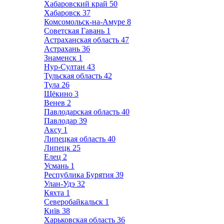
Хабаровский край
50
Хабаровск
37
Комсомольск-на-Амуре
8
Советская Гавань
1
Астраханская область
47
Астрахань
36
Знаменск
1
Нур-Султан
43
Тульская область
42
Тула
26
Щёкино
3
Венев
2
Павлодарская область
40
Павлодар
39
Аксу
1
Липецкая область
40
Липецк
25
Елец
2
Усмань
1
Республика Бурятия
39
Улан-Удэ
32
Кяхта
1
Северобайкальск
1
Київ
38
Харьковская область
36