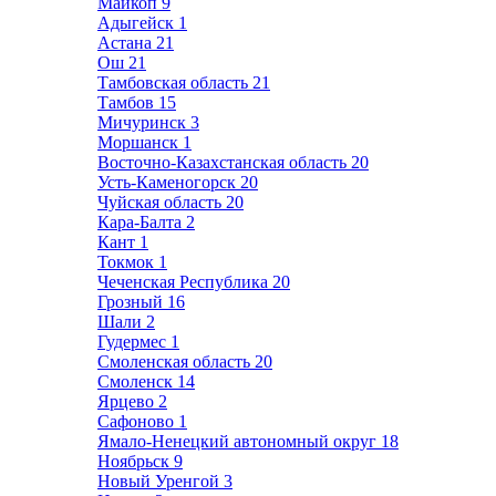
Майкоп
9
Адыгейск
1
Астана
21
Ош
21
Тамбовская область
21
Тамбов
15
Мичуринск
3
Моршанск
1
Восточно-Казахстанская область
20
Усть-Каменогорск
20
Чуйская область
20
Кара-Балта
2
Кант
1
Токмок
1
Чеченская Республика
20
Грозный
16
Шали
2
Гудермес
1
Смоленская область
20
Смоленск
14
Ярцево
2
Сафоново
1
Ямало-Ненецкий автономный округ
18
Ноябрьск
9
Новый Уренгой
3