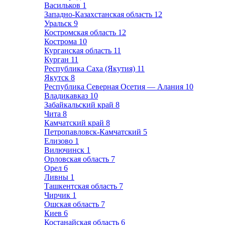
Васильков
1
Западно-Казахстанская область
12
Уральск
9
Костромская область
12
Кострома
10
Курганская область
11
Курган
11
Республика Саха (Якутия)
11
Якутск
8
Республика Северная Осетия — Алания
10
Владикавказ
10
Забайкальский край
8
Чита
8
Камчатский край
8
Петропавловск-Камчатский
5
Елизово
1
Вилючинск
1
Орловская область
7
Орел
6
Ливны
1
Ташкентская область
7
Чирчик
1
Ошская область
7
Киев
6
Костанайская область
6