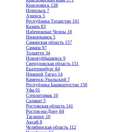
Красноярск
128
Норильск
7
Ачинск
5
Республика Татарстан
161
Казань
83
Набережные Челны
18
Нижнекамск
5
Самарская область
157
Самара
97
Тольятти
34
Новокуйбышевск
9
Свердловская область
151
Екатеринбург
84
Нижний Тагил
14
Каменск-Уральский
7
Республика Башкортостан
150
Уфа
91
Стерлитамак
10
Салават
5
Ростовская область
141
Ростов-на-Дону
84
Таганрог
10
Аксай
8
Челябинская область
112