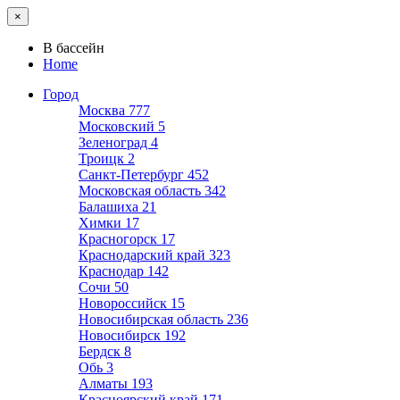
×
В бассейн
Home
Город
Москва
777
Московский
5
Зеленоград
4
Троицк
2
Санкт-Петербург
452
Московская область
342
Балашиха
21
Химки
17
Красногорск
17
Краснодарский край
323
Краснодар
142
Сочи
50
Новороссийск
15
Новосибирская область
236
Новосибирск
192
Бердск
8
Обь
3
Алматы
193
Красноярский край
171