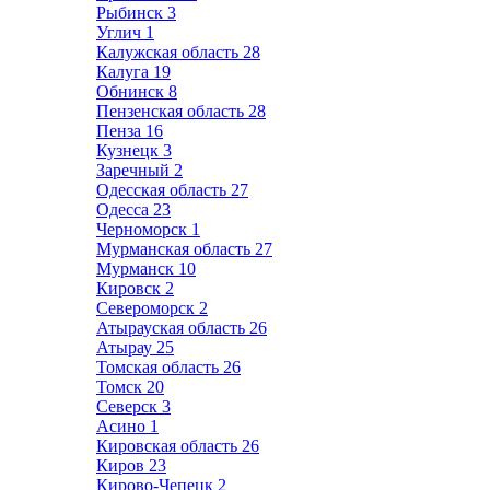
Рыбинск
3
Углич
1
Калужская область
28
Калуга
19
Обнинск
8
Пензенская область
28
Пенза
16
Кузнецк
3
Заречный
2
Одесская область
27
Одесса
23
Черноморск
1
Мурманская область
27
Мурманск
10
Кировск
2
Североморск
2
Атырауская область
26
Атырау
25
Томская область
26
Томск
20
Северск
3
Асино
1
Кировская область
26
Киров
23
Кирово-Чепецк
2