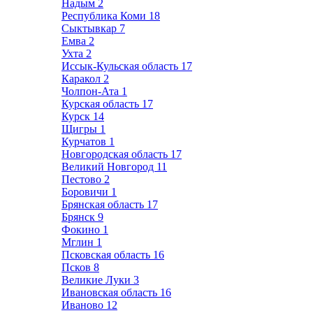
Надым
2
Республика Коми
18
Сыктывкар
7
Емва
2
Ухта
2
Иссык-Кульская область
17
Каракол
2
Чолпон-Ата
1
Курская область
17
Курск
14
Щигры
1
Курчатов
1
Новгородская область
17
Великий Новгород
11
Пестово
2
Боровичи
1
Брянская область
17
Брянск
9
Фокино
1
Мглин
1
Псковская область
16
Псков
8
Великие Луки
3
Ивановская область
16
Иваново
12