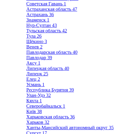
Советская Гавань
1
Астраханская область
47
Астрахань
36
Знаменск
1
Нур-Султан
43
Тульская область
42
Тула
26
Щёкино
3
Венев
2
Павлодарская область
40
Павлодар
39
Аксу
1
Липецкая область
40
Липецк
25
Елец
2
Усмань
1
Республика Бурятия
39
Улан-Удэ
32
Кяхта
1
Северобайкальск
1
Київ
38
Харьковская область
36
Харьков
32
Ханты-Мансийский автономный округ
35
Сургут
17