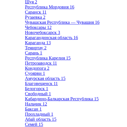
Шуя
2
Республика Мордовия
16
Саранск
11
Рузаевка
2
Чувашская Республика — Чувашия
16
Чебоксары
12
Новочебоксарск
3
Карагандинская область
16
Караганда
13
Темиртау
2
Сарань
1
Республика Карелия
15
Петрозаводск
11
Кондопога
2
Суоярви
1
Амурская область
15
Благовещенск
11
Белогорск
1
Свободный
1
Кабардино-Балкарская Республика
15
Нальчик
12
Баксан
1
Прохладный
1
Абай область
15
Семей
15