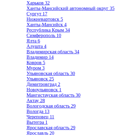
Харьков
32
Ханты-Мансийский автономный округ
35
Сургут
17
Нижневартовск
5
Ханты-Мансийск
4
Республика Крым
34
Симферополь
10
Ялта
6
Алушта
4
Владимирская область
34
Владимир
14
Ковров
5
Муром
3
Ульяновская область
30
Ульяновск
25
Димитровград
2
Новоульяновск
1
Мангистауская область
30
Актау
28
Вологодская область
29
Вологда
13
Череповец
11
Вытегра
1
Ярославская область
29
Ярославль
20