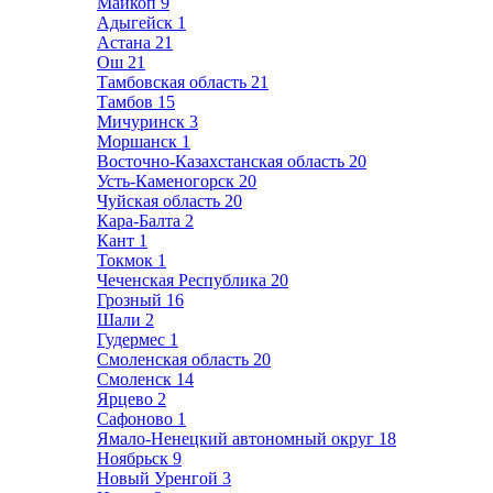
Майкоп
9
Адыгейск
1
Астана
21
Ош
21
Тамбовская область
21
Тамбов
15
Мичуринск
3
Моршанск
1
Восточно-Казахстанская область
20
Усть-Каменогорск
20
Чуйская область
20
Кара-Балта
2
Кант
1
Токмок
1
Чеченская Республика
20
Грозный
16
Шали
2
Гудермес
1
Смоленская область
20
Смоленск
14
Ярцево
2
Сафоново
1
Ямало-Ненецкий автономный округ
18
Ноябрьск
9
Новый Уренгой
3