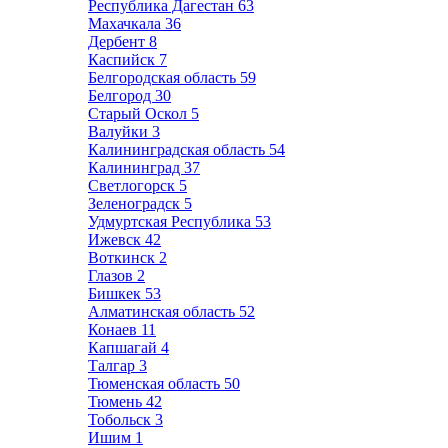
Республика Дагестан
63
Махачкала
36
Дербент
8
Каспийск
7
Белгородская область
59
Белгород
30
Старый Оскол
5
Валуйки
3
Калининградская область
54
Калининград
37
Светлогорск
5
Зеленоградск
5
Удмуртская Республика
53
Ижевск
42
Воткинск
2
Глазов
2
Бишкек
53
Алматинская область
52
Конаев
11
Капшагай
4
Талгар
3
Тюменская область
50
Тюмень
42
Тобольск
3
Ишим
1