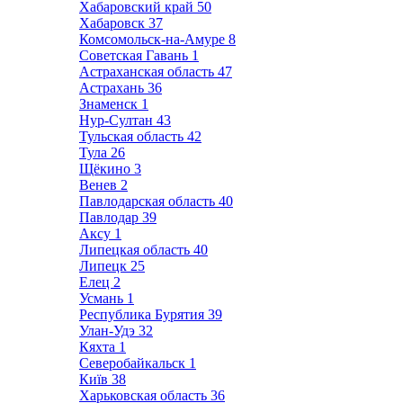
Хабаровский край
50
Хабаровск
37
Комсомольск-на-Амуре
8
Советская Гавань
1
Астраханская область
47
Астрахань
36
Знаменск
1
Нур-Султан
43
Тульская область
42
Тула
26
Щёкино
3
Венев
2
Павлодарская область
40
Павлодар
39
Аксу
1
Липецкая область
40
Липецк
25
Елец
2
Усмань
1
Республика Бурятия
39
Улан-Удэ
32
Кяхта
1
Северобайкальск
1
Київ
38
Харьковская область
36