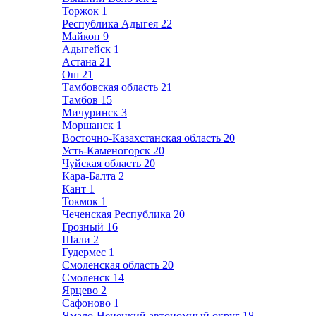
Торжок
1
Республика Адыгея
22
Майкоп
9
Адыгейск
1
Астана
21
Ош
21
Тамбовская область
21
Тамбов
15
Мичуринск
3
Моршанск
1
Восточно-Казахстанская область
20
Усть-Каменогорск
20
Чуйская область
20
Кара-Балта
2
Кант
1
Токмок
1
Чеченская Республика
20
Грозный
16
Шали
2
Гудермес
1
Смоленская область
20
Смоленск
14
Ярцево
2
Сафоново
1
Ямало-Ненецкий автономный округ
18