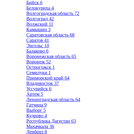
Бийск
6
Белокуриха
4
Волгоградская область
72
Волгоград
42
Волжский
11
Камышин
3
Саратовская область
68
Саратов
41
Энгельс
10
Балаково
6
Воронежская область
65
Воронеж
52
Острогожск
1
Семилуки
1
Приморский край
64
Владивосток
37
Уссурийск
6
Артем
5
Ленинградская область
64
Гатчина
9
Выборг
5
Кудрово
4
Республика Дагестан
63
Махачкала
36
Дербент
8