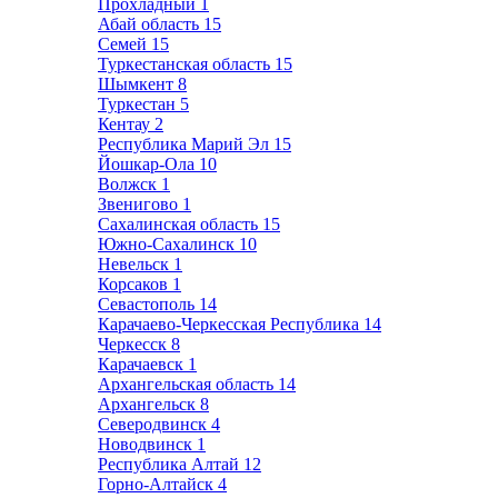
Прохладный
1
Абай область
15
Семей
15
Туркестанская область
15
Шымкент
8
Туркестан
5
Кентау
2
Республика Марий Эл
15
Йошкар-Ола
10
Волжск
1
Звенигово
1
Сахалинская область
15
Южно-Сахалинск
10
Невельск
1
Корсаков
1
Севастополь
14
Карачаево-Черкесская Республика
14
Черкесск
8
Карачаевск
1
Архангельская область
14
Архангельск
8
Северодвинск
4
Новодвинск
1
Республика Алтай
12
Горно-Алтайск
4