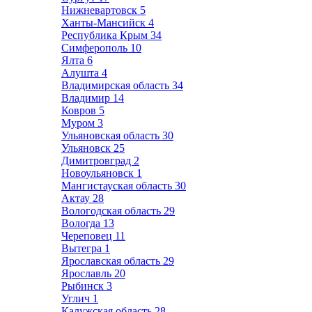
Нижневартовск
5
Ханты-Мансийск
4
Республика Крым
34
Симферополь
10
Ялта
6
Алушта
4
Владимирская область
34
Владимир
14
Ковров
5
Муром
3
Ульяновская область
30
Ульяновск
25
Димитровград
2
Новоульяновск
1
Мангистауская область
30
Актау
28
Вологодская область
29
Вологда
13
Череповец
11
Вытегра
1
Ярославская область
29
Ярославль
20
Рыбинск
3
Углич
1
Калужская область
28