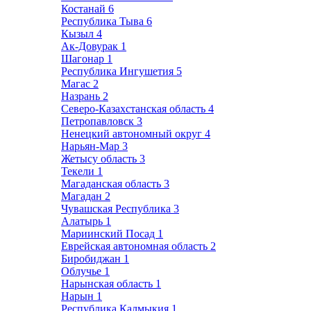
Костанай
6
Республика Тыва
6
Кызыл
4
Ак-Довурак
1
Шагонар
1
Республика Ингушетия
5
Магас
2
Назрань
2
Северо-Казахстанская область
4
Петропавловск
3
Ненецкий автономный округ
4
Нарьян-Мар
3
Жетысу область
3
Текели
1
Магаданская область
3
Магадан
2
Чувашская Республика
3
Алатырь
1
Мариинский Посад
1
Еврейская автономная область
2
Биробиджан
1
Облучье
1
Нарынская область
1
Нарын
1
Республика Калмыкия
1