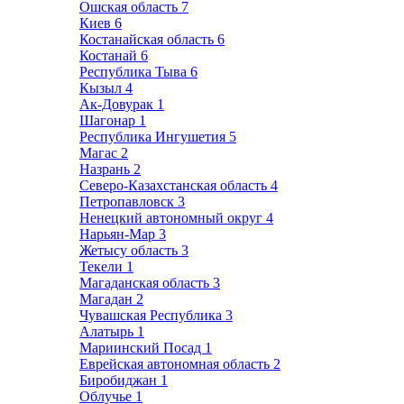
Ошская область
7
Киев
6
Костанайская область
6
Костанай
6
Республика Тыва
6
Кызыл
4
Ак-Довурак
1
Шагонар
1
Республика Ингушетия
5
Магас
2
Назрань
2
Северо-Казахстанская область
4
Петропавловск
3
Ненецкий автономный округ
4
Нарьян-Мар
3
Жетысу область
3
Текели
1
Магаданская область
3
Магадан
2
Чувашская Республика
3
Алатырь
1
Мариинский Посад
1
Еврейская автономная область
2
Биробиджан
1
Облучье
1