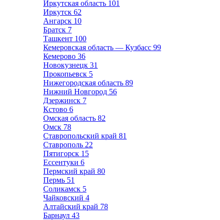
Иркутская область
101
Иркутск
62
Ангарск
10
Братск
7
Ташкент
100
Кемеровская область — Кузбасс
99
Кемерово
36
Новокузнецк
31
Прокопьевск
5
Нижегородская область
89
Нижний Новгород
56
Дзержинск
7
Кстово
6
Омская область
82
Омск
78
Ставропольский край
81
Ставрополь
22
Пятигорск
15
Ессентуки
6
Пермский край
80
Пермь
51
Соликамск
5
Чайковский
4
Алтайский край
78
Барнаул
43