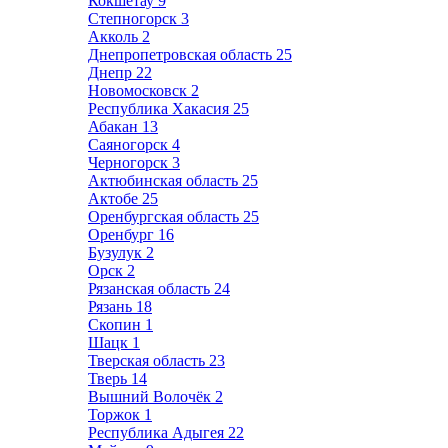
Кокшетау
9
Степногорск
3
Акколь
2
Днепропетровская область
25
Днепр
22
Новомосковск
2
Республика Хакасия
25
Абакан
13
Саяногорск
4
Черногорск
3
Актюбинская область
25
Актобе
25
Оренбургская область
25
Оренбург
16
Бузулук
2
Орск
2
Рязанская область
24
Рязань
18
Скопин
1
Шацк
1
Тверская область
23
Тверь
14
Вышний Волочёк
2
Торжок
1
Республика Адыгея
22