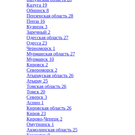
Калуга
19
Обнинск
8
Пензенская область
28
Пенза
16
Кузнецк
3
Заречный
2
Одесская область
27
Одесса
23
Черноморск
1
Мурманская область
27
Мурманск
10
Кировск
2
Североморск
2
Атырауская область
26
Атырау
25
Томская область
26
Томск
20
Северск
3
Асино
1
Кировская область
26
Киров
23
Кирово-Чепецк
2
Омутнинск
1
Акмолинская область
25