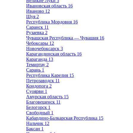
Великие Луки
3
Ивановская область
16
Иваново
12
Шуя
2
Республика Мордовия
16
Саранск
11
Рузаевка
2
Чувашская Республика — Чувашия
16
Чебоксары
12
Новочебоксарск
3
Карагандинская область
16
Караганда
13
Темиртау
2
Сарань
1
Республика Карелия
15
Петрозаводск
11
Кондопога
2
Суоярви
1
Амурская область
15
Благовещенск
11
Белогорск
1
Свободный
1
Кабардино-Балкарская Республика
15
Нальчик
12
Баксан
1