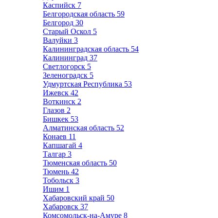
Каспийск
7
Белгородская область
59
Белгород
30
Старый Оскол
5
Валуйки
3
Калининградская область
54
Калининград
37
Светлогорск
5
Зеленоградск
5
Удмуртская Республика
53
Ижевск
42
Воткинск
2
Глазов
2
Бишкек
53
Алматинская область
52
Конаев
11
Капшагай
4
Талгар
3
Тюменская область
50
Тюмень
42
Тобольск
3
Ишим
1
Хабаровский край
50
Хабаровск
37
Комсомольск-на-Амуре
8