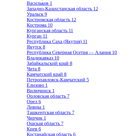
Васильков
1
Западно-Казахстанская область
12
Уральск
9
Костромская область
12
Кострома
10
Курганская область
11
Курган
11
Республика Саха (Якутия)
11
Якутск
8
Республика Северная Осетия — Алания
10
Владикавказ
10
Забайкальский край
8
Чита
8
Камчатский край
8
Петропавловск-Камчатский
5
Елизово
1
Вилючинск
1
Орловская область
7
Орел
6
Ливны
1
Ташкентская область
7
Чирчик
1
Ошская область
7
Киев
6
Костанайская область
6