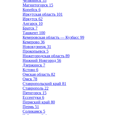
Челябинск
53
Магнитогорск
15
Копейск
6
Иркутская область
101
Иркутск
62
Ангарск
10
Братск
7
Ташкент
100
Кемеровская область — Кузбасс
99
Кемерово
36
Новокузнецк
31
Прокопьевск
5
Нижегородская область
89
Нижний Новгород
56
Дзержинск
7
Кстово
6
Омская область
82
Омск
78
Ставропольский край
81
Ставрополь
22
Пятигорск
15
Ессентуки
6
Пермский край
80
Пермь
51
Соликамск
5