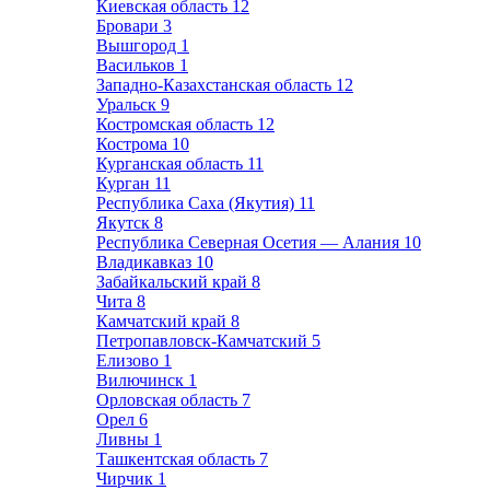
Киевская область
12
Бровари
3
Вышгород
1
Васильков
1
Западно-Казахстанская область
12
Уральск
9
Костромская область
12
Кострома
10
Курганская область
11
Курган
11
Республика Саха (Якутия)
11
Якутск
8
Республика Северная Осетия — Алания
10
Владикавказ
10
Забайкальский край
8
Чита
8
Камчатский край
8
Петропавловск-Камчатский
5
Елизово
1
Вилючинск
1
Орловская область
7
Орел
6
Ливны
1
Ташкентская область
7
Чирчик
1