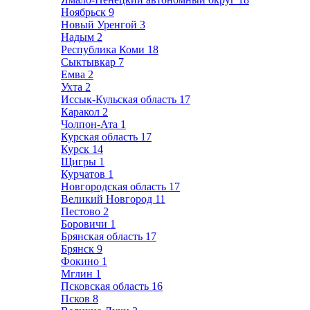
Ноябрьск
9
Новый Уренгой
3
Надым
2
Республика Коми
18
Сыктывкар
7
Емва
2
Ухта
2
Иссык-Кульская область
17
Каракол
2
Чолпон-Ата
1
Курская область
17
Курск
14
Щигры
1
Курчатов
1
Новгородская область
17
Великий Новгород
11
Пестово
2
Боровичи
1
Брянская область
17
Брянск
9
Фокино
1
Мглин
1
Псковская область
16
Псков
8