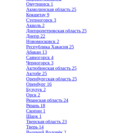
Омутнинск
1
Акмолинская область
25
Кокшетау
9
Степногорск
3
Акколь
2
Днепропетровская область
25
Днепр
22
Новомосковск
2
Республика Хакасия
25
Абакан
13
Саяногорск
4
Черногорск
3
Актюбинская область
25
Актобе
25
Оренбургская область
25
Оренбург
16
Бузулук
2
Орск
2
Рязанская область
24
Рязань
18
Скопин
1
Шацк
1
Тверская область
23
Тверь
14
Вышний Волочёк
2