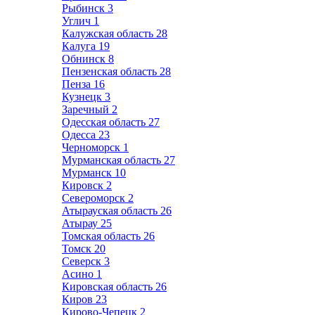
Рыбинск
3
Углич
1
Калужская область
28
Калуга
19
Обнинск
8
Пензенская область
28
Пенза
16
Кузнецк
3
Заречный
2
Одесская область
27
Одесса
23
Черноморск
1
Мурманская область
27
Мурманск
10
Кировск
2
Североморск
2
Атырауская область
26
Атырау
25
Томская область
26
Томск
20
Северск
3
Асино
1
Кировская область
26
Киров
23
Кирово-Чепецк
2