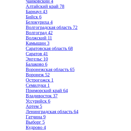
Чайковский
4
Алтайский край
78
Барнаул
43
Бийск
6
Белокуриха
4
Волгоградская область
72
Волгоград
42
Волжский
11
Камышин
3
Саратовская область
68
Саратов
41
Энгельс
10
Балаково
6
Воронежская область
65
Воронеж
52
Острогожск
1
Семилуки
1
Приморский край
64
Владивосток
37
Уссурийск
6
Артем
5
Ленинградская область
64
Гатчина
9
Выборг
5
Кудрово
4