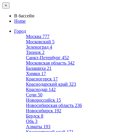
×
В бассейн
Home
Город
Москва
777
Московский
5
Зеленоград
4
Троицк
2
Санкт-Петербург
452
Московская область
342
Балашиха
21
Химки
17
Красногорск
17
Краснодарский край
323
Краснодар
142
Сочи
50
Новороссийск
15
Новосибирская область
236
Новосибирск
192
Бердск
8
Обь
3
Алматы
193
Красноярский край
171