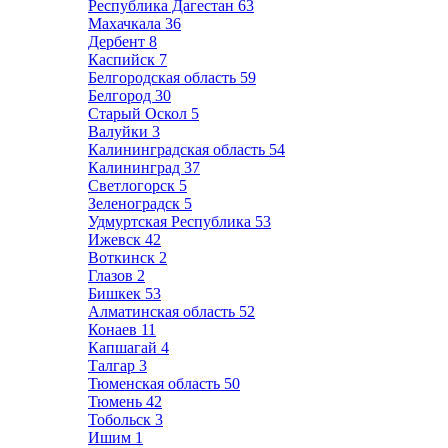
Республика Дагестан
63
Махачкала
36
Дербент
8
Каспийск
7
Белгородская область
59
Белгород
30
Старый Оскол
5
Валуйки
3
Калининградская область
54
Калининград
37
Светлогорск
5
Зеленоградск
5
Удмуртская Республика
53
Ижевск
42
Воткинск
2
Глазов
2
Бишкек
53
Алматинская область
52
Конаев
11
Капшагай
4
Талгар
3
Тюменская область
50
Тюмень
42
Тобольск
3
Ишим
1