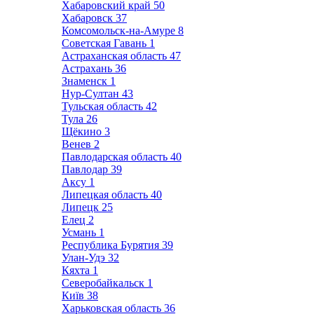
Хабаровский край
50
Хабаровск
37
Комсомольск-на-Амуре
8
Советская Гавань
1
Астраханская область
47
Астрахань
36
Знаменск
1
Нур-Султан
43
Тульская область
42
Тула
26
Щёкино
3
Венев
2
Павлодарская область
40
Павлодар
39
Аксу
1
Липецкая область
40
Липецк
25
Елец
2
Усмань
1
Республика Бурятия
39
Улан-Удэ
32
Кяхта
1
Северобайкальск
1
Київ
38
Харьковская область
36