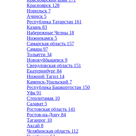
Красноярск
128
Норильск
7
Ачинск
5
Республика Татарстан
161
Казань
83
Набережные Челны
18
Нижнекамск
5
Самарская область
157
Самара
97
Тольятти
34
Новокуйбышевск
9
Свердловская область
151
Екатеринбург
84
Нижний Тагил
14
Каменск-Уральский
7
Республика Башкортостан
150
Уфа
91
Стерлитамак
10
Салават
5
Ростовская область
141
Ростов-на-Дону
84
Таганрог
10
Аксай
8
Челябинская область
112