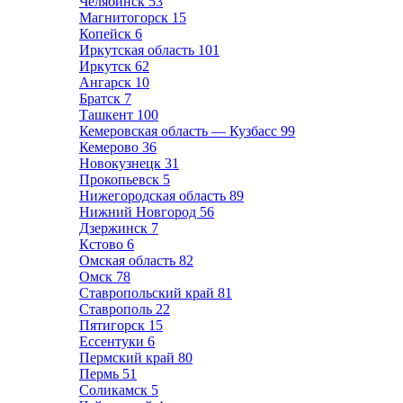
Челябинск
53
Магнитогорск
15
Копейск
6
Иркутская область
101
Иркутск
62
Ангарск
10
Братск
7
Ташкент
100
Кемеровская область — Кузбасс
99
Кемерово
36
Новокузнецк
31
Прокопьевск
5
Нижегородская область
89
Нижний Новгород
56
Дзержинск
7
Кстово
6
Омская область
82
Омск
78
Ставропольский край
81
Ставрополь
22
Пятигорск
15
Ессентуки
6
Пермский край
80
Пермь
51
Соликамск
5