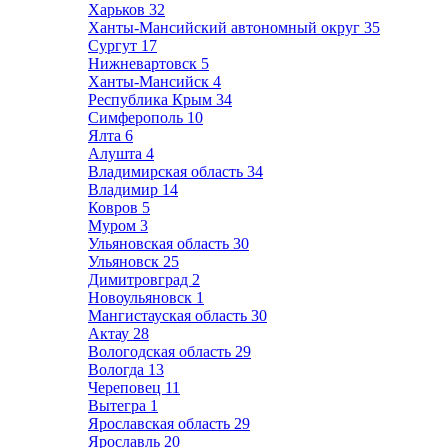
Харьков
32
Ханты-Мансийский автономный округ
35
Сургут
17
Нижневартовск
5
Ханты-Мансийск
4
Республика Крым
34
Симферополь
10
Ялта
6
Алушта
4
Владимирская область
34
Владимир
14
Ковров
5
Муром
3
Ульяновская область
30
Ульяновск
25
Димитровград
2
Новоульяновск
1
Мангистауская область
30
Актау
28
Вологодская область
29
Вологда
13
Череповец
11
Вытегра
1
Ярославская область
29
Ярославль
20