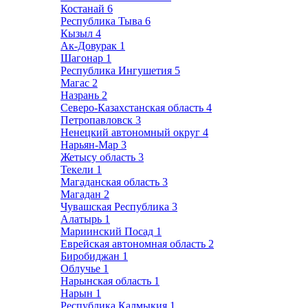
Костанай
6
Республика Тыва
6
Кызыл
4
Ак-Довурак
1
Шагонар
1
Республика Ингушетия
5
Магас
2
Назрань
2
Северо-Казахстанская область
4
Петропавловск
3
Ненецкий автономный округ
4
Нарьян-Мар
3
Жетысу область
3
Текели
1
Магаданская область
3
Магадан
2
Чувашская Республика
3
Алатырь
1
Мариинский Посад
1
Еврейская автономная область
2
Биробиджан
1
Облучье
1
Нарынская область
1
Нарын
1
Республика Калмыкия
1