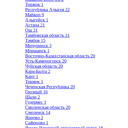
Торжок
1
Республика Адыгея
22
Майкоп
9
Адыгейск
1
Астана
21
Ош
21
Тамбовская область
21
Тамбов
15
Мичуринск
3
Моршанск
1
Восточно-Казахстанская область
20
Усть-Каменогорск
20
Чуйская область
20
Кара-Балта
2
Кант
1
Токмок
1
Чеченская Республика
20
Грозный
16
Шали
2
Гудермес
1
Смоленская область
20
Смоленск
14
Ярцево
2
Сафоново
1
Ямало-Ненецкий автономный округ
18