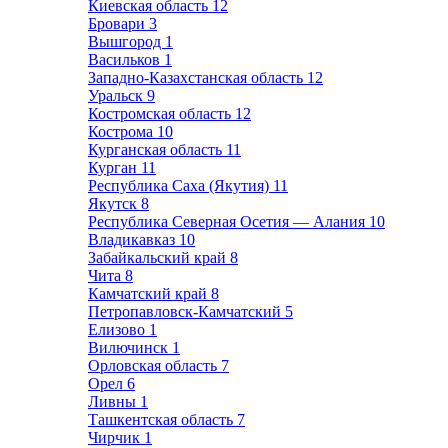
Киевская область
12
Бровари
3
Вышгород
1
Васильков
1
Западно-Казахстанская область
12
Уральск
9
Костромская область
12
Кострома
10
Курганская область
11
Курган
11
Республика Саха (Якутия)
11
Якутск
8
Республика Северная Осетия — Алания
10
Владикавказ
10
Забайкальский край
8
Чита
8
Камчатский край
8
Петропавловск-Камчатский
5
Елизово
1
Вилючинск
1
Орловская область
7
Орел
6
Ливны
1
Ташкентская область
7
Чирчик
1