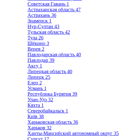
Советская Гавань
1
Астраханская область
47
Астрахань
36
Знаменск
1
Нур-Султан
43
Тульская область
42
Тула
26
Щёкино
3
Венев
2
Павлодарская область
40
Павлодар
39
Аксу
1
Липецкая область
40
Липецк
25
Елец
2
Усмань
1
Республика Бурятия
39
Улан-Удэ
32
Кяхта
1
Северобайкальск
1
Київ
38
Харьковская область
36
Харьков
32
Ханты-Мансийский автономный округ
35
Сургут
17