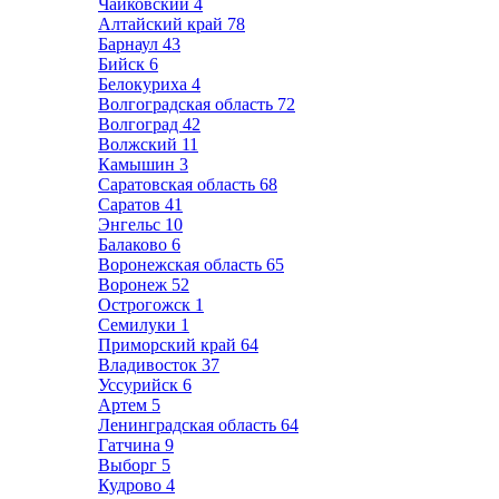
Чайковский
4
Алтайский край
78
Барнаул
43
Бийск
6
Белокуриха
4
Волгоградская область
72
Волгоград
42
Волжский
11
Камышин
3
Саратовская область
68
Саратов
41
Энгельс
10
Балаково
6
Воронежская область
65
Воронеж
52
Острогожск
1
Семилуки
1
Приморский край
64
Владивосток
37
Уссурийск
6
Артем
5
Ленинградская область
64
Гатчина
9
Выборг
5
Кудрово
4