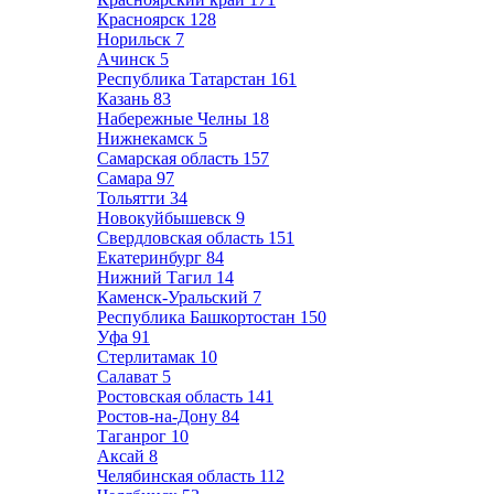
Красноярск
128
Норильск
7
Ачинск
5
Республика Татарстан
161
Казань
83
Набережные Челны
18
Нижнекамск
5
Самарская область
157
Самара
97
Тольятти
34
Новокуйбышевск
9
Свердловская область
151
Екатеринбург
84
Нижний Тагил
14
Каменск-Уральский
7
Республика Башкортостан
150
Уфа
91
Стерлитамак
10
Салават
5
Ростовская область
141
Ростов-на-Дону
84
Таганрог
10
Аксай
8
Челябинская область
112