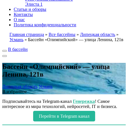
Элиста
1
Статьи и обзоры
Контакты
О нас
Политика конфиденциальности
Главная страница
»
Все бассейны
»
Липецкая область
»
Усмань
»
Бассейн «Олимпийский» — улица Ленина, 121в
В бассейн
Бассейн «Олимпийский» — улица
Ленина, 121в
Липецкая область
Усмань
В избранное
Подписывайтесь на Telegram-канал
Генережка
! Самое
интересное из мира технологий, нейросетей, IT и бизнеса.
Перейти в Telegram канал