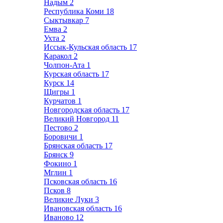
Надым
2
Республика Коми
18
Сыктывкар
7
Емва
2
Ухта
2
Иссык-Кульская область
17
Каракол
2
Чолпон-Ата
1
Курская область
17
Курск
14
Щигры
1
Курчатов
1
Новгородская область
17
Великий Новгород
11
Пестово
2
Боровичи
1
Брянская область
17
Брянск
9
Фокино
1
Мглин
1
Псковская область
16
Псков
8
Великие Луки
3
Ивановская область
16
Иваново
12