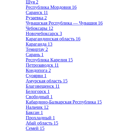
Шуя
2
Республика Мордовия
16
Саранск
11
Рузаевка
2
Чувашская Республика — Чувашия
16
Чебоксары
12
Новочебоксарск
3
Карагандинская область
16
Караганда
13
Темиртау
2
Сарань
1
Республика Карелия
15
Петрозаводск
11
Кондопога
2
Суоярви
1
Амурская область
15
Благовещенск
11
Белогорск
1
Свободный
1
Кабардино-Балкарская Республика
15
Нальчик
12
Баксан
1
Прохладный
1
Абай область
15
Семей
15