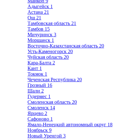
Майкоп
9
Адыгейск
1
Астана
21
Ош
21
Тамбовская область
21
Тамбов
15
Мичуринск
3
Моршанск
1
Восточно-Казахстанская область
20
Усть-Каменогорск
20
Чуйская область
20
Кара-Балта
2
Кант
1
Токмок
1
Чеченская Республика
20
Грозный
16
Шали
2
Гудермес
1
Смоленская область
20
Смоленск
14
Ярцево
2
Сафоново
1
Ямало-Ненецкий автономный округ
18
Ноябрьск
9
Новый Уренгой
3