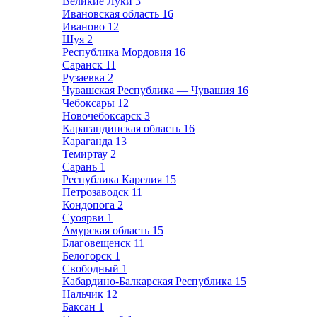
Великие Луки
3
Ивановская область
16
Иваново
12
Шуя
2
Республика Мордовия
16
Саранск
11
Рузаевка
2
Чувашская Республика — Чувашия
16
Чебоксары
12
Новочебоксарск
3
Карагандинская область
16
Караганда
13
Темиртау
2
Сарань
1
Республика Карелия
15
Петрозаводск
11
Кондопога
2
Суоярви
1
Амурская область
15
Благовещенск
11
Белогорск
1
Свободный
1
Кабардино-Балкарская Республика
15
Нальчик
12
Баксан
1