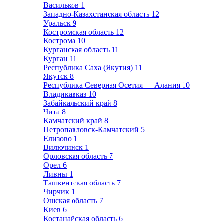
Васильков
1
Западно-Казахстанская область
12
Уральск
9
Костромская область
12
Кострома
10
Курганская область
11
Курган
11
Республика Саха (Якутия)
11
Якутск
8
Республика Северная Осетия — Алания
10
Владикавказ
10
Забайкальский край
8
Чита
8
Камчатский край
8
Петропавловск-Камчатский
5
Елизово
1
Вилючинск
1
Орловская область
7
Орел
6
Ливны
1
Ташкентская область
7
Чирчик
1
Ошская область
7
Киев
6
Костанайская область
6