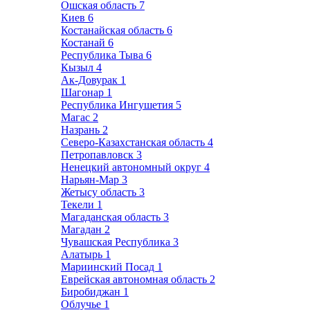
Ошская область
7
Киев
6
Костанайская область
6
Костанай
6
Республика Тыва
6
Кызыл
4
Ак-Довурак
1
Шагонар
1
Республика Ингушетия
5
Магас
2
Назрань
2
Северо-Казахстанская область
4
Петропавловск
3
Ненецкий автономный округ
4
Нарьян-Мар
3
Жетысу область
3
Текели
1
Магаданская область
3
Магадан
2
Чувашская Республика
3
Алатырь
1
Мариинский Посад
1
Еврейская автономная область
2
Биробиджан
1
Облучье
1