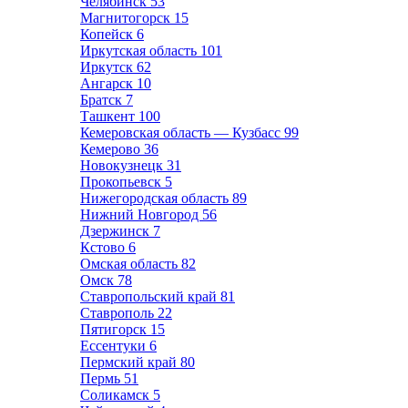
Челябинск
53
Магнитогорск
15
Копейск
6
Иркутская область
101
Иркутск
62
Ангарск
10
Братск
7
Ташкент
100
Кемеровская область — Кузбасс
99
Кемерово
36
Новокузнецк
31
Прокопьевск
5
Нижегородская область
89
Нижний Новгород
56
Дзержинск
7
Кстово
6
Омская область
82
Омск
78
Ставропольский край
81
Ставрополь
22
Пятигорск
15
Ессентуки
6
Пермский край
80
Пермь
51
Соликамск
5