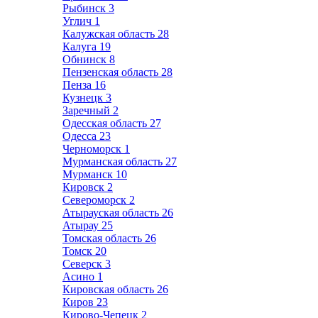
Рыбинск
3
Углич
1
Калужская область
28
Калуга
19
Обнинск
8
Пензенская область
28
Пенза
16
Кузнецк
3
Заречный
2
Одесская область
27
Одесса
23
Черноморск
1
Мурманская область
27
Мурманск
10
Кировск
2
Североморск
2
Атырауская область
26
Атырау
25
Томская область
26
Томск
20
Северск
3
Асино
1
Кировская область
26
Киров
23
Кирово-Чепецк
2