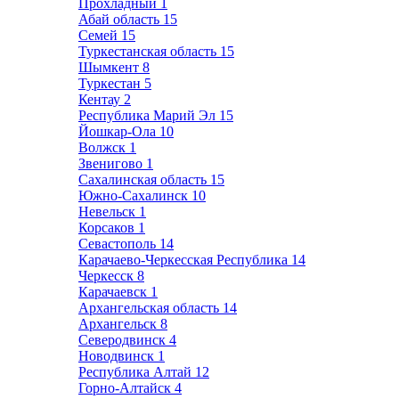
Прохладный
1
Абай область
15
Семей
15
Туркестанская область
15
Шымкент
8
Туркестан
5
Кентау
2
Республика Марий Эл
15
Йошкар-Ола
10
Волжск
1
Звенигово
1
Сахалинская область
15
Южно-Сахалинск
10
Невельск
1
Корсаков
1
Севастополь
14
Карачаево-Черкесская Республика
14
Черкесск
8
Карачаевск
1
Архангельская область
14
Архангельск
8
Северодвинск
4
Новодвинск
1
Республика Алтай
12
Горно-Алтайск
4