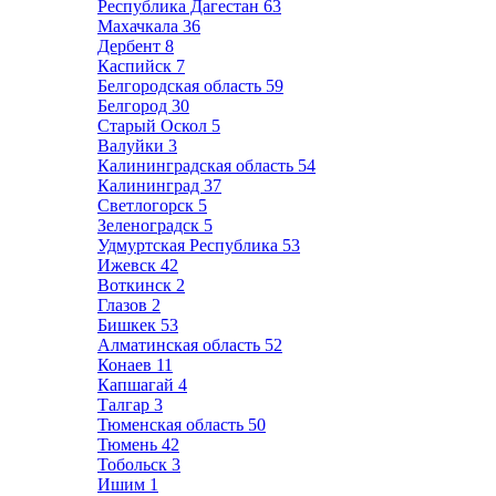
Республика Дагестан
63
Махачкала
36
Дербент
8
Каспийск
7
Белгородская область
59
Белгород
30
Старый Оскол
5
Валуйки
3
Калининградская область
54
Калининград
37
Светлогорск
5
Зеленоградск
5
Удмуртская Республика
53
Ижевск
42
Воткинск
2
Глазов
2
Бишкек
53
Алматинская область
52
Конаев
11
Капшагай
4
Талгар
3
Тюменская область
50
Тюмень
42
Тобольск
3
Ишим
1