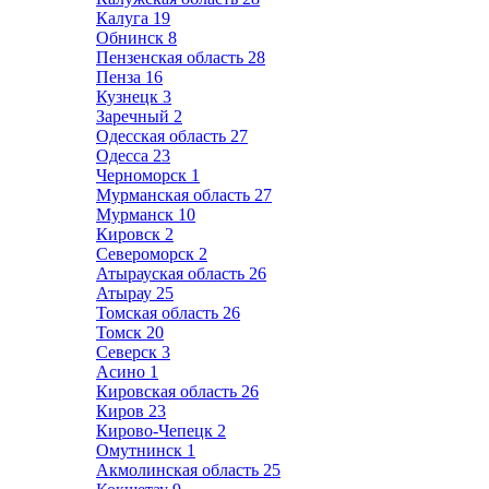
Калуга
19
Обнинск
8
Пензенская область
28
Пенза
16
Кузнецк
3
Заречный
2
Одесская область
27
Одесса
23
Черноморск
1
Мурманская область
27
Мурманск
10
Кировск
2
Североморск
2
Атырауская область
26
Атырау
25
Томская область
26
Томск
20
Северск
3
Асино
1
Кировская область
26
Киров
23
Кирово-Чепецк
2
Омутнинск
1
Акмолинская область
25