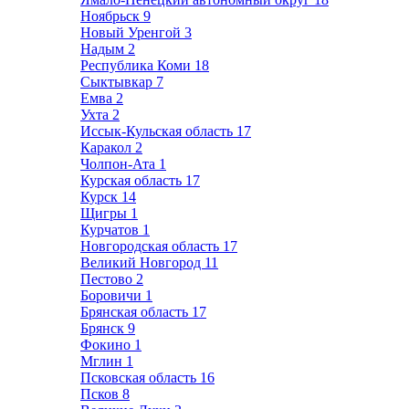
Ноябрьск
9
Новый Уренгой
3
Надым
2
Республика Коми
18
Сыктывкар
7
Емва
2
Ухта
2
Иссык-Кульская область
17
Каракол
2
Чолпон-Ата
1
Курская область
17
Курск
14
Щигры
1
Курчатов
1
Новгородская область
17
Великий Новгород
11
Пестово
2
Боровичи
1
Брянская область
17
Брянск
9
Фокино
1
Мглин
1
Псковская область
16
Псков
8