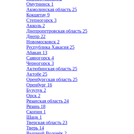
Омутнинск
1
Акмолинская область
25
Кокшетау
9
Степногорск
3
Акколь
2
Днепропетровская область
25
Днепр
22
Новомосковск
2
Республика Хакасия
25
Абакан
13
Саяногорск
4
Черногорск
3
Актюбинская область
25
Актобе
25
Оренбургская область
25
Оренбург
16
Бузулук
2
Орск
2
Рязанская область
24
Рязань
18
Скопин
1
Шацк
1
Тверская область
23
Тверь
14
Вышний Волочёк
2