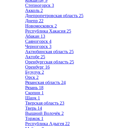
Кокшетау
9
Степногорск
3
Акколь
2
Днепропетровская область
25
Днепр
22
Новомосковск
2
Республика Хакасия
25
Абакан
13
Саяногорск
4
Черногорск
3
Актюбинская область
25
Актобе
25
Оренбургская область
25
Оренбург
16
Бузулук
2
Орск
2
Рязанская область
24
Рязань
18
Скопин
1
Шацк
1
Тверская область
23
Тверь
14
Вышний Волочёк
2
Торжок
1
Республика Адыгея
22