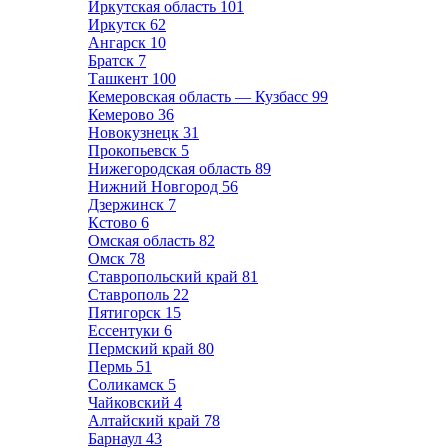
Иркутская область
101
Иркутск
62
Ангарск
10
Братск
7
Ташкент
100
Кемеровская область — Кузбасс
99
Кемерово
36
Новокузнецк
31
Прокопьевск
5
Нижегородская область
89
Нижний Новгород
56
Дзержинск
7
Кстово
6
Омская область
82
Омск
78
Ставропольский край
81
Ставрополь
22
Пятигорск
15
Ессентуки
6
Пермский край
80
Пермь
51
Соликамск
5
Чайковский
4
Алтайский край
78
Барнаул
43