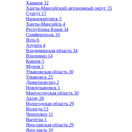
Харьков
32
Ханты-Мансийский автономный округ
35
Сургут
17
Нижневартовск
5
Ханты-Мансийск
4
Республика Крым
34
Симферополь
10
Ялта
6
Алушта
4
Владимирская область
34
Владимир
14
Ковров
5
Муром
3
Ульяновская область
30
Ульяновск
25
Димитровград
2
Новоульяновск
1
Мангистауская область
30
Актау
28
Вологодская область
29
Вологда
13
Череповец
11
Вытегра
1
Ярославская область
29
Ярославль
20