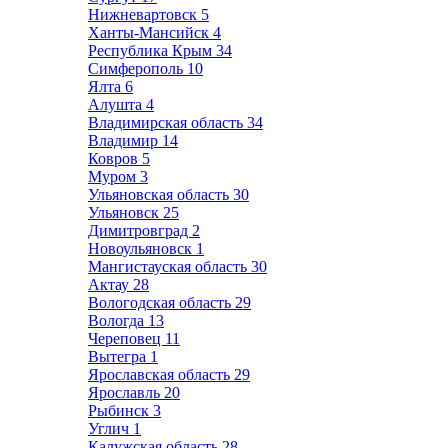
Нижневартовск
5
Ханты-Мансийск
4
Республика Крым
34
Симферополь
10
Ялта
6
Алушта
4
Владимирская область
34
Владимир
14
Ковров
5
Муром
3
Ульяновская область
30
Ульяновск
25
Димитровград
2
Новоульяновск
1
Мангистауская область
30
Актау
28
Вологодская область
29
Вологда
13
Череповец
11
Вытегра
1
Ярославская область
29
Ярославль
20
Рыбинск
3
Углич
1
Калужская область
28