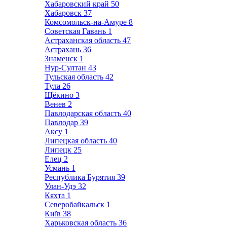
Хабаровский край
50
Хабаровск
37
Комсомольск-на-Амуре
8
Советская Гавань
1
Астраханская область
47
Астрахань
36
Знаменск
1
Нур-Султан
43
Тульская область
42
Тула
26
Щёкино
3
Венев
2
Павлодарская область
40
Павлодар
39
Аксу
1
Липецкая область
40
Липецк
25
Елец
2
Усмань
1
Республика Бурятия
39
Улан-Удэ
32
Кяхта
1
Северобайкальск
1
Київ
38
Харьковская область
36