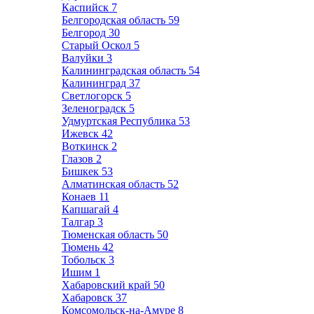
Каспийск
7
Белгородская область
59
Белгород
30
Старый Оскол
5
Валуйки
3
Калининградская область
54
Калининград
37
Светлогорск
5
Зеленоградск
5
Удмуртская Республика
53
Ижевск
42
Воткинск
2
Глазов
2
Бишкек
53
Алматинская область
52
Конаев
11
Капшагай
4
Талгар
3
Тюменская область
50
Тюмень
42
Тобольск
3
Ишим
1
Хабаровский край
50
Хабаровск
37
Комсомольск-на-Амуре
8