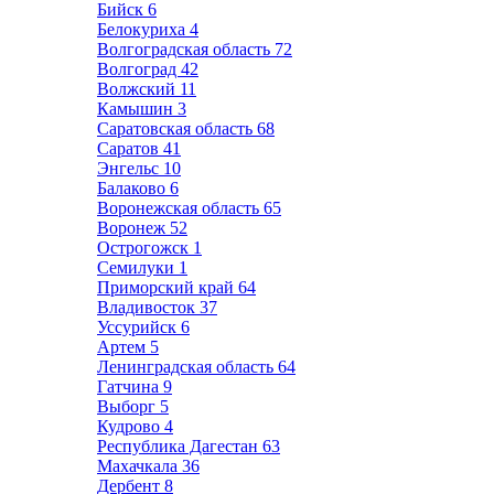
Бийск
6
Белокуриха
4
Волгоградская область
72
Волгоград
42
Волжский
11
Камышин
3
Саратовская область
68
Саратов
41
Энгельс
10
Балаково
6
Воронежская область
65
Воронеж
52
Острогожск
1
Семилуки
1
Приморский край
64
Владивосток
37
Уссурийск
6
Артем
5
Ленинградская область
64
Гатчина
9
Выборг
5
Кудрово
4
Республика Дагестан
63
Махачкала
36
Дербент
8