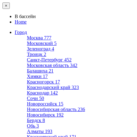
×
В бассейн
Home
Город
Москва
777
Московский
5
Зеленоград
4
Троицк
2
Санкт-Петербург
452
Московская область
342
Балашиха
21
Химки
17
Красногорск
17
Краснодарский край
323
Краснодар
142
Сочи
50
Новороссийск
15
Новосибирская область
236
Новосибирск
192
Бердск
8
Обь
3
Алматы
193
Красноярский край
171